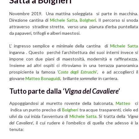
Satta a Bolgheri
Novembre 2019. Una mattina soleggiata si parte in macchina.
Direzione cantina di
Michele Satta,
Bolgheri
. Il percorso si snoda
attraverso stradine strette, verso una pianura d’erba puntellata
da papaveri, trifogli e alberi maestosi.
L’ ingresso semplice e minimale della cantina di
Michele Satta
inganna . Questo perché l’architettura dei suoi interni invece si
impone con due piani di maestosità, modernità e raffinatezza.
Insieme ad altri ospiti ci ritroviamo in una terrazza panoramica
prospiciente la famosa
‘
Costa degli Estruschi’
, e ad accoglierci il
giovane
Matteo Bonaguidi
, brillante
sommelier
in carriera.
Tutto parte dalla
‘Vigna del Cavaliere’
Appoggiandosi al muretto rovente della balconata,
Matteo
ci
indica un punto preciso di
Bolgheri
tra acque trasparenti, cielo ed
ulivi da cui inizia l’avventura di
Michele Satta
. Si tratta della
‘Vigna
del Cavaliere’
, il cui rudere è l’ombelico di quella che adesso è la
tenuta: