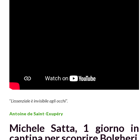
”
L’essenziale è invisibile agli occhi”.
Antoine de Saint-Exupéry
Michele Satta, 1 giorno in
cantina per scoprire Bolgheri