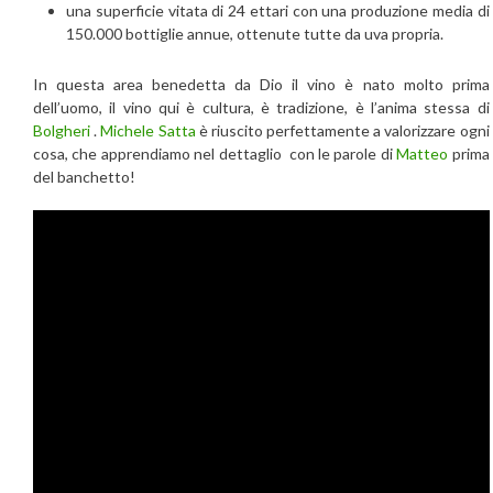
una superficie vitata di 24 ettari con una produzione media di
150.000 bottiglie annue, ottenute tutte da uva propria.
In questa area benedetta da Dio il vino è nato molto prima
dell’uomo, il vino qui è cultura, è tradizione, è l’anima stessa di
Bolgheri
.
Michele Satta
è riuscito perfettamente a valorizzare ogni
cosa, che apprendiamo nel dettaglio con le parole di
Matteo
prima
del banchetto!