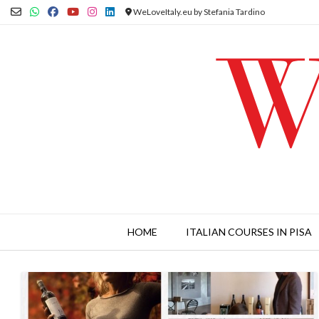
Skip
WeLoveItaly.eu by Stefania Tardino
to
content
HOME
ITALIAN COURSES IN PISA