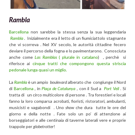
Rambla
Barcellona
non sarebbe la stessa senza la sua leggendaria
Rambla
. Inizialmente era il letto di un fiumiciattolo stagnante
che vi scorreva . Nel XV secolo, le autorità cittadine fecero
deviare il percorso della fogna e lo pavimentarono. Conosciuta
anche come
Las Ramblas
(
plurale in catalano
) , perchè si
riferisce ai
cinque tratti che compongono questa striscia
pedonale lunga quasi un miglio.
La
Rambla
è un ampio
boulevard
alberato che congiunge il Nord
di
Barcellona
, in
Plaça de Catalunya
, con il Sud a
Port Veil
. Si
tratta di un circo multicolore di persone . Tra forestieri e locali
fanno la loro comparsa acrobati, fioristi, ristoratori, ambulanti,
musicisti e vagabondi . Uno
show
che dura tutte le ore del
giorno e della notte . Fate solo un po’ di attenzione ai
borseggiatori e alle centinaia di taverne laterali vere e proprie
trappole per
globetrotter
!