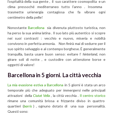
l’ospitalità della sua gente , il suo carattere cosmopolita e un
clima pressoché mediterraneo tutto l’anno . Insomma
trasmette un’energia contagiosa che fa vibrare ogni
centimetro della pelle!
Nonostante
Barcellona
sia divenuta piuttosto turistica, non
ha perso la sua anima latina . Il suo lato più autentico si scopre
nei suoi contrasti : vecchio e nuovo, miseria e nobiltà
convivono in perfetta armonia. Non finirà mai di sedurre per il
suo spirito selvaggio e al contempo borghese. È generalmente
tranquilla, basta usare buon senso: evitare l’
hinterland
, non
girare soli di notte , e custodire con attenzione borse e
oggetti di valore!
Barcellona in 5 giorni. La città vecchia
La mia evasione estiva a Barcellona
in 5 giorni è stata un arco
temporale più che adeguato per immergersi nelle principali
attrazioni della
Ciutat Vella
, la città vecchia .
Il centro storico
rimane una comunità briosa e frizzante diviso in quattro
quartieri (
barris
) , ognuno dotato di una sua personalità.
Questi sono: