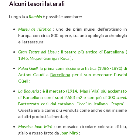
Alcuni tesori laterali
Lungo la a
Rambla
è possibile ammirare:
Museu de l’Eròtica
: uno dei primi musei dell’erotismo in
Europa con circa 800 opere, tra antropologia archeologia
e letteratura;
Gran Teatre del Liceu
: il teatro più antico di
Barcellona
(
1845, Miquel Garriga i Roca );
Palau Güell:
la prima commissione artistica (1886 -1890) di
Antoni Gaudí a
Barcellona
per il suo mecenate Eusebi
Güell ;
La Boqueria
:
è il mercato
(1914, Mas i Vila
) più acclamato
di Barcellona con i suoi 2.583 m2 e con più di 300
stand
.
Battezzato così dal catalano “
boc”
in Italiano
”capra
” .
Questa era la carne più venduta come anche oggi insieme
ad altri prodotti alimentari;
Mosaico Joan Mirò
: un mosaico circolare colorato di blu,
giallo e rosso fatto da
Joan Miró
;