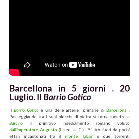
Barcellona in 5 giorni . 20
Luglio. Il
Barrio Gotico
Il
Barrio Gotico
è una delle arterie primarie di
Barcellona
.
Passeggiando tra i suoi blocchi di pietra si torna indietro a
Barcino
, il primitivo insediamento romano voluto
dall’imperatore Augusto
(I sec- a. C.) . Si tirò fuori da pochi
ettari incastonati tra il
monte Tabor
e due torrenti