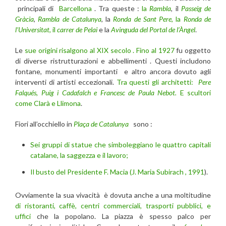
principali di
Barcellona
. Tra queste :
la
Rambla
, il
Passeig de
Gràcia
,
Rambla de Catalunya
, la
Ronda de Sant Pere
, la
Ronda de
l’Universitat
, il
carrer de Pelai
e la
Avinguda del
Portal de l’Àngel
.
Le
sue origini risalgono al XIX secolo . Fino al 1927
fu oggetto
di diverse ristrutturazioni e abbellimenti . Questi includono
fontane, monumenti importanti e altro ancora dovuto agli
interventi di artisti eccezionali.
Tra questi gli architetti:
Pere
Falqués, Puig i Cadafalch e Francesc de Paula Nebot.
E scultori
come Clarà e Llimona
.
Fiori all’occhiello in
Plaça de Catalunya
sono :
Sei gruppi di statue che simboleggiano le quattro capitali
catalane, la saggezza e il lavoro;
Il busto del Presidente F. Macia (J. Maria Subirach , 1991
).
Ovviamente la sua vivacità è dovuta anche a una moltitudine
di ristoranti, caffè, centri commerciali, trasporti pubblici, e
uffici
che la popolano. La piazza è spesso palco per