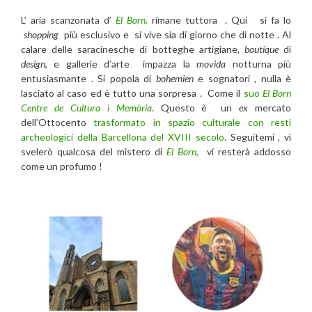
L’ aria scanzonata d’
El Born.
rimane tuttora . Qui si fa lo
shopping
più esclusivo e si vive sia di giorno che di notte . Al
calare delle saracinesche di botteghe artigiane,
boutique
di
design
, e gallerie d’arte impazza la
movida
notturna più
entusiasmante . Si popola di
bohemien
e sognatori , nulla è
lasciato al caso ed è tutto una sorpresa . Come il
suo
El Born
Centre de Cultura i Memòria
. Questo è un
ex
mercato
dell’Ottocento
trasformato in spazio culturale con resti
archeologici della Barcellona del XVIII secolo
. Seguitemi , vi
svelerò qualcosa del mistero di
El Born,
vi resterà addosso
come un profumo !