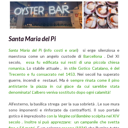
Santa Maria del Pi
Santa Maria del Pi
(
info costi e orari
) si erge silenziosa e
maestosa come un angelo custode di
Barcellona
. Del XI
secolo,
essa fu edificata sui resti di una piccola chiesa
romanica.
Lo stabile attuale , in
stile Gotico Catalano, è del
Trecento e fu consacrato nel 1453
. Nei secoli ha superato
guerre, incendi e restauri. Ma è
sempre rinata come il pino
antistante la piazza in cui giace da cui sarebbe stata
denominata! L’albero veniva sostituto dopo ogni calamità!
All’esterno, la basilica strega per la sua sobrietà . Le sue mura
sono imponenti e rinforzate da contrafforti. Il suo portale
gotico è impreziosito
con la
Vergine col Bambino
scolpita nel XIV
secolo . Inoltre si può apprezzare: un campanile che svetta
fino a 54 metri
. E un solenne
rosone (1936
) che illumina tutto