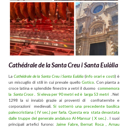
Cathédrale de la Santa Creu i Santa Eulàlia
La
Cathédrale de la Santa Creu i Santa Eulàlia
(
info orari e costi
) è
un miscuglio di stili in cui prevale quello
Gotico
. Con pianta a
croce latina e splendide finestre a vetri il duomo c
ommemora
la
Santa Croce
. Si eleva per 90 metri ed è larga 53 metri
. Nel
1298 la si innalzò grazie ai proventi di confraternite e
corporazioni medievali.
Si sotterrò una precedente basilica
paleocristiana ( IV sec.) per farla. Questa era stata devastata
dalle truppe del generale andaluso Al-Mansur ( X sec.)
. I suoi
principali artefici furono:
Jaime Fabre
,
Bernat Roca , Arnau