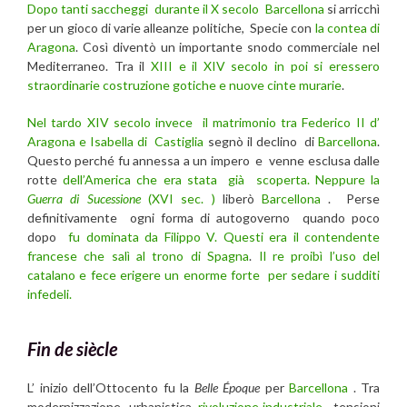
Dopo tanti saccheggi durante il X secolo
Barcellona
si arricchì
per un gioco di varie alleanze politiche, Specie con
la contea di
Aragona
. Così diventò un importante snodo commerciale nel
Mediterraneo. Tra il
XIII e il XIV secolo in poi si eressero
straordinarie costruzione gotiche e nuove cinte murarie
.
Nel tardo XIV secolo invece il matrimonio tra Federico II d’
Aragona e Isabella di Castiglia
segnò il declino di
Barcellona
.
Questo perché fu annessa a un impero e venne esclusa dalle
rotte
dell’America che era stata già scoperta. Neppure la
Guerra di Sucessione
(XVI sec. )
liberò
Barcellona
. Perse
definitivamente ogni forma di autogoverno quando poco
dopo
fu dominata da Filippo V. Questi era il contendente
francese che salì al trono di Spagna
.
Il re proibì l’uso del
catalano e fece erigere un enorme forte per sedare i sudditi
infedeli.
Fin de siècle
L’ inizio dell’Ottocento fu la
Belle Époque
per
Barcellona
. Tra
modernizzazione urbanistica,
rivoluzione industriale
, tensioni