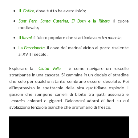
Il
Gotico
,
dove tutto ha avuto inizio;
Sant Pere, Santa Caterina
,
El
Born
e la
Ribera
, il cuore
medievale;
Il
Raval
,
il fulcro popolare che si articolava
extra moenia
;
La
Barceloneta
,
il covo dei marinai vicino al porto risalente
al XVIII secolo .
Esplorare la
Ciutat Vella
è come navigare un ruscello
straripante in una cascata. Si cammina in un dedalo di stradine
che solo per qualche istante sembrano essere desolate. Poi
all’improvviso lo spettacolo della vita quotidiana esplode. I
garzoni che spingono carrelli di bibite tra gatti assonati e
murales
colorati e giganti. Balconcini adorni di fiori su cui
svolazzono lenzuola bianche che profumano di fresco.