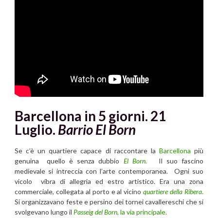
Barcellona in 5 giorni. 21
Luglio.
Barrio El Born
Se c’è un quartiere capace di raccontare la
Barcellona
più
genuina quello è senza dubbio
El Born.
Il suo fascino
medievale si intreccia con l’arte contemporanea. Ogni suo
vicolo vibra di allegria ed estro artistico. Era una zona
commerciale, collegata al porto e al vicino
quartiere della Ribera
.
Si organizzavano feste e persino dei tornei cavallereschi che si
svolgevano lungo il
Passeig del Born
, la via principale.