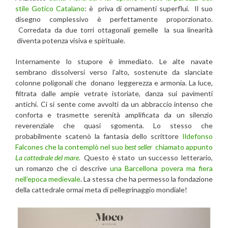
stile Gotico Catalano
: è priva di ornamenti superflui. Il suo
disegno complessivo è perfettamente proporzionato.
Corredata da due torri ottagonali gemelle la sua linearità
diventa potenza visiva e spirituale.
Internamente lo stupore è immediato. Le alte navate
sembrano dissolversi verso l’alto, sostenute da slanciate
colonne poligonali che donano leggerezza e armonia. La luce,
filtrata dalle ampie vetrate istoriate, danza sui pavimenti
antichi. Ci si sente come avvolti da un abbraccio intenso che
conforta e trasmette serenità amplificata da un silenzio
reverenziale che quasi sgomenta. Lo stesso che
probabilmente scatenò la fantasia dello scrittore
Ildefonso
Falcones che la contemplò nel suo
best seller
chiamato appunto
La cattedrale del mare
.
Questo è stato un successo letterario,
un romanzo che ci descrive
una Barcellona povera ma fiera
nell’epoca medievale
. La stessa che ha permesso la fondazione
della cattedrale ormai meta di pellegrinaggio mondiale!