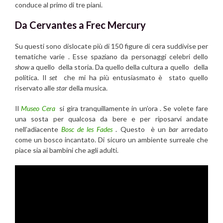
conduce al primo di tre piani.
Da Cervantes a Frec Mercury
Su questi sono dislocate più di 150 figure di cera suddivise per
tematiche varie . Esse spaziano da personaggi celebri dello
show
a quello della storia. Da quello della cultura a quello della
politica. Il
set
che mi ha più entusiasmato è stato quello
riservato alle
star
della musica.
Il
Museo Cera
si gira tranquillamente in un’ora . Se volete fare
una sosta per qualcosa da bere e per riposarvi andate
nell’adiacente
Bosc de les Fades
. Questo è un
bar
arredato
come un bosco incantato. Di sicuro un ambiente surreale che
piace sia ai bambini che agli adulti.