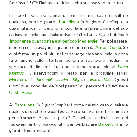
fare invidia! C’è l’imbarazzo della scelta su cosa vedere e fare !
In questa vacanza capiterà, come nel mio caso, di saltare
qualcosa, perché girare
Barcellona
in 5 giorni è un’impresa
quasi titanica , però ci si può fare un’idea chiara del suo
carisma e della sua sbalorditiva architettura . Quest’ultima è
imponente quando risale al periodo Medievale
. Per poi essere
moderna e stravagante quando è firmata da
Antoni Gaudí
. Se
ci si ferma un po’ di più nel capoluogo catalano vale la pena
fare anche delle gite fuori porta nei suoi più immediati e
spettacolari dintorni. Tra questi sono stata solo al
Parco
Montjuc
, riservandomi il resto per le prossime ferie:
Montserrat
, il
Parco del Tibidabo
,
Sitges
e
Tosse de Mar
. Questi
ultimi due sono dei deliziosi paesini di pescatori situati nella
Costa Brava.
A
Barcellona
in 5 giorni capiterà come nel mio caso di saltare
qualcosa, perché è gigantesca. Però si avrà più di un motivo
per ritornare. Allora si parte? Eccovi un articolo con dei
suggerimenti di viaggio utili per perlustrare
Barcellona
in 5
giorni. Buona lettura!