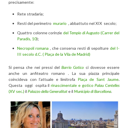
precisamente:
Rete stradaria;
Resti del perimetro
murario
, abbattuto nel XIX secolo;
Quattro colonne corinzie
del
Tempio di Augusto
(Carrer del
Paradís, 10
);
Necropoli romana
, che conserva resti di sepolture
del I-
III secolo d.C. ( Plaça de la Vila de Madrid)
Si pensa che nei pressi del
Barrio Gotico
ci dovesse essere
anche un anfiteatro romano . La sua piazza principale
coincideva con l’attuale e limitrofa
Plaça de Sant Jaume
.
Questa oggi ospita il
rinascimentale e gotico
Palau Centelles
(XV sec.)
il
Palazzo della Generalitat
e il
Municipio di Barcellona
.