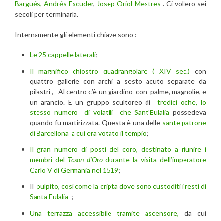
Bargués, Andrés Escuder
,
Josep Oriol Mestres
. Ci vollero sei
secoli per terminarla.
Internamente gli elementi chiave sono :
Le 25 cappelle laterali
;
Il magnifico chiostro quadrangolare ( XIV sec.)
con
quattro gallerie con archi a sesto acuto separate da
pilastri , Al centro c’è un giardino con palme, magnolie, e
un arancio. E un gruppo scultoreo di
tredici oche, lo
stesso numero di volatili che Sant’Eulalia
possedeva
quando fu martirizzata. Questa è una delle
sante patrone
di Barcellona
a cui era votato il tempio
;
Il gran numero di posti del coro, destinato a riunire i
membri del
Toson d’Oro
durante la visita dell’imperatore
Carlo V di Germania nel 1519
;
Il
pulpito, così come la cripta dove sono custoditi i resti di
Santa Eulalia
;
Una terrazza accessibile tramite ascensore,
da cui