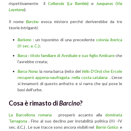
rispettivamente il
Collserola
(
La Rambla
)
e
Junqueras
(
Via
Layetana
).
Il nome
Barcino
evoca mistero perché deriverebbe da tre
teorie intriganti:
Barkeno
: un toponimo di una precedente
colonia iberica
(II sec. a. C.)
;
Barca
:
titolo familiare di Annibale e suo figlio Amilcare
che
l’avrebbe creata;
Barca
Nona
:
la nona barca (mito del
Vello D’Oro
) che Ercole
recuperò appena naufragata nella costa catalana
. L’eroe
si innamorò di questo anfratto e si narra che qui pose le
basi dell’urbe.
Cosa è rimasto di
Barcino
?
La Barcellona romana
prosperò accanto alla
dominata
Tarragona
. Fino al suo declino per instabilità politica (III -IV
sec. d.C.) . Le sue tracce sono ancora visibili nel
Barrio Gotico
e