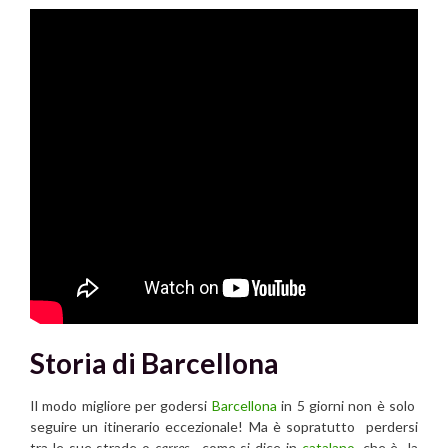
Storia di Barcellona
Il modo migliore per godersi
Barcellona
in 5 giorni non è solo
seguire un itinerario eccezionale! Ma è sopratutto perdersi
tra le sue strade o
carres
, come si dice in
catalano
, che è la