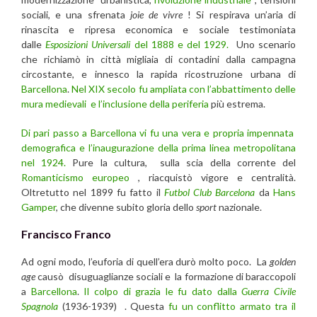
sociali, e una sfrenata
joie de vivre
! Si respirava un’aria di
rinascita e ripresa economica e sociale testimoniata
dalle
Esposizioni Universali
del 1888 e del 1929.
Uno scenario
che richiamò in città migliaia di contadini dalla campagna
circostante, e innesco la rapida ricostruzione urbana di
Barcellona
.
Nel XIX secolo fu ampliata con l’abbattimento delle
mura medievali e l’inclusione della periferia
più estrema.
Di pari passo a Barcellona vi fu una vera e propria impennata
demografica e l’inaugurazione della prima linea metropolitana
nel 1924.
Pure la cultura, sulla scia della corrente del
Romanticismo europeo
, riacquistò vigore e centralità.
Oltretutto nel 1899 fu fatto il
Futbol Club Barcelona
da
Hans
Gamper
, che divenne subito gloria dello
sport
nazionale.
Francisco Franco
Ad ogni modo, l’euforia di quell’era durò molto poco. La
golden
age
causò disuguaglianze sociali e la formazione di baraccopoli
a
Barcellona
.
Il colpo di grazia le fu dato dalla
Guerra Civile
Spagnola
(1936-1939) . Questa
fu un conflitto armato tra il