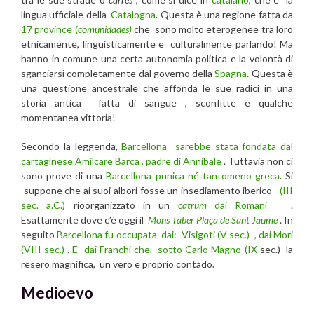
lingua ufficiale della
Catalogna
. Questa è una regione fatta da
17 province (
comunidades)
che sono molto eterogenee tra loro
etnicamente, linguisticamente e culturalmente parlando! Ma
hanno in comune una certa autonomia politica e la volontà di
sganciarsi completamente dal governo della
Spagna
. Questa è
una questione ancestrale che affonda le sue radici in una
storia antica fatta di sangue , sconfitte e qualche
momentanea vittoria!
Secondo la leggenda,
Barcellona
sarebbe stata fondata dal
cartaginese Amilcare Barca , padre di Annibale
. Tuttavia non ci
sono prove di una
Barcellona
punica né tantomeno greca
. Si
suppone che ai suoi albori fosse un insediamento iberico
(III
sec. a.C.)
rioorganizzato in un
catrum
dai Romani
.
Esattamente dove c’è oggi il
Mons Taber
Plaça de Sant Jaume
. In
seguito
Barcellona fu occupata dai: Visigoti (V sec.) , dai Mori
(VIII sec.) . E dai Franchi che, sotto Carlo Magno (IX
sec.) la
resero magnifica, un vero e proprio contado.
Medioevo