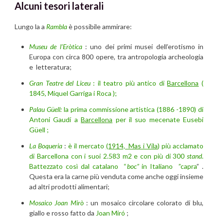
Alcuni tesori laterali
Lungo la a
Rambla
è possibile ammirare:
Museu de l’Eròtica
: uno dei primi musei dell’erotismo in
Europa con circa 800 opere, tra antropologia archeologia
e letteratura;
Gran Teatre del Liceu
: il teatro più antico di
Barcellona
(
1845, Miquel Garriga i Roca );
Palau Güell:
la prima commissione artistica (1886 -1890) di
Antoni Gaudí a
Barcellona
per il suo mecenate Eusebi
Güell ;
La Boqueria
:
è il mercato
(1914, Mas i Vila
) più acclamato
di Barcellona con i suoi 2.583 m2 e con più di 300
stand
.
Battezzato così dal catalano “
boc”
in Italiano
”capra
” .
Questa era la carne più venduta come anche oggi insieme
ad altri prodotti alimentari;
Mosaico Joan Mirò
: un mosaico circolare colorato di blu,
giallo e rosso fatto da
Joan Miró
;