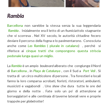
Rambla
Barcellona
non sarebbe la stessa senza la sua leggendaria
Rambla
. Inizialmente era il letto di un fiumiciattolo stagnante
che vi scorreva . Nel XV secolo, le autorità cittadine fecero
deviare il percorso della fogna e lo pavimentarono. Conosciuta
anche come
Las Ramblas
(
plurale in catalano
) , perchè si
riferisce ai
cinque tratti che compongono questa striscia
pedonale lunga quasi un miglio.
La
Rambla
è un ampio
boulevard
alberato che congiunge il Nord
di
Barcellona
, in
Plaça de Catalunya
, con il Sud a
Port Veil
. Si
tratta di un circo multicolore di persone . Tra forestieri e locali
fanno la loro comparsa acrobati, fioristi, ristoratori, ambulanti,
musicisti e vagabondi . Uno
show
che dura tutte le ore del
giorno e della notte . Fate solo un po’ di attenzione ai
borseggiatori e alle centinaia di taverne laterali vere e proprie
trappole per
globetrotter
!