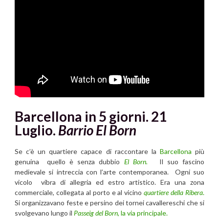
Barcellona in 5 giorni. 21
Luglio.
Barrio El Born
Se c’è un quartiere capace di raccontare la
Barcellona
più
genuina quello è senza dubbio
El Born.
Il suo fascino
medievale si intreccia con l’arte contemporanea. Ogni suo
vicolo vibra di allegria ed estro artistico. Era una zona
commerciale, collegata al porto e al vicino
quartiere della Ribera
.
Si organizzavano feste e persino dei tornei cavallereschi che si
svolgevano lungo il
Passeig del Born
, la via principale.