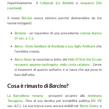
rispettivamente il
Collserola
(
La Rambla
)
e
Junqueras
(
Via
Layetana
).
Il nome
Barcino
evoca mistero perché deriverebbe da tre
teorie intriganti:
Barkeno
: un toponimo di una precedente
colonia iberica
(II sec. a. C.)
;
Barca
:
titolo familiare di Annibale e suo figlio Amilcare
che
l’avrebbe creata;
Barca
Nona
:
la nona barca (mito del
Vello D’Oro
) che Ercole
recuperò appena naufragata nella costa catalana
. L’eroe
si innamorò di questo anfratto e si narra che qui pose le
basi dell’urbe.
Cosa è rimasto di
Barcino
?
La Barcellona romana
prosperò accanto alla
dominata
Tarragona
. Fino al suo declino per instabilità politica (III -IV
sec. d.C.) . Le sue tracce sono ancora visibili nel
Barrio Gotico
e