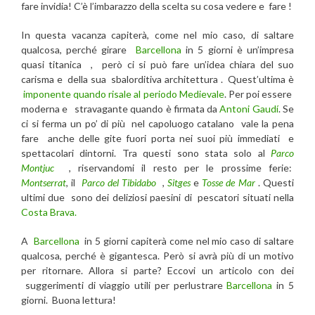
fare invidia! C’è l’imbarazzo della scelta su cosa vedere e fare !
In questa vacanza capiterà, come nel mio caso, di saltare
qualcosa, perché girare
Barcellona
in 5 giorni è un’impresa
quasi titanica , però ci si può fare un’idea chiara del suo
carisma e della sua sbalorditiva architettura . Quest’ultima è
imponente quando risale al periodo Medievale
. Per poi essere
moderna e stravagante quando è firmata da
Antoni Gaudí
. Se
ci si ferma un po’ di più nel capoluogo catalano vale la pena
fare anche delle gite fuori porta nei suoi più immediati e
spettacolari dintorni. Tra questi sono stata solo al
Parco
Montjuc
, riservandomi il resto per le prossime ferie:
Montserrat
, il
Parco del Tibidabo
,
Sitges
e
Tosse de Mar
. Questi
ultimi due sono dei deliziosi paesini di pescatori situati nella
Costa Brava.
A
Barcellona
in 5 giorni capiterà come nel mio caso di saltare
qualcosa, perché è gigantesca. Però si avrà più di un motivo
per ritornare. Allora si parte? Eccovi un articolo con dei
suggerimenti di viaggio utili per perlustrare
Barcellona
in 5
giorni. Buona lettura!