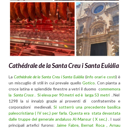
Cathédrale de la Santa Creu i Santa Eulàlia
La
Cathédrale de la Santa Creu i Santa Eulàlia
(
info orari e costi
) è
un miscuglio di stili in cui prevale quello
Gotico
. Con pianta a
croce latina e splendide finestre a vetri il duomo c
ommemora
la
Santa Croce
. Si eleva per 90 metri ed è larga 53 metri
. Nel
1298 la si innalzò grazie ai proventi di confraternite e
corporazioni medievali.
Si sotterrò una precedente basilica
paleocristiana ( IV sec.) per farla. Questa era stata devastata
dalle truppe del generale andaluso Al-Mansur ( X sec.)
. I suoi
principali artefici furono:
Jaime Fabre
,
Bernat Roca , Arnau