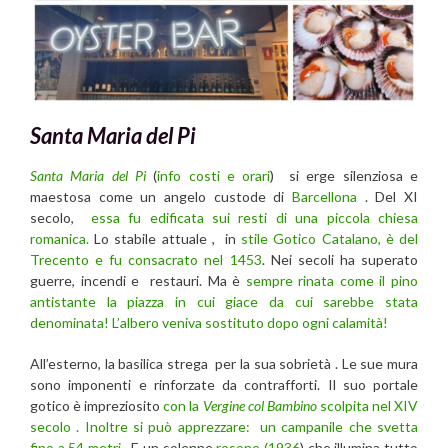
Santa Maria del Pi
Santa Maria del Pi
(
info costi e orari
) si erge silenziosa e
maestosa come un angelo custode di
Barcellona
. Del XI
secolo,
essa fu edificata sui resti di una piccola chiesa
romanica.
Lo stabile attuale , in
stile Gotico Catalano, è del
Trecento e fu consacrato nel 1453
. Nei secoli ha superato
guerre, incendi e restauri. Ma è
sempre rinata come il pino
antistante la piazza in cui giace da cui sarebbe stata
denominata! L’albero veniva sostituto dopo ogni calamità!
All’esterno, la basilica strega per la sua sobrietà . Le sue mura
sono imponenti e rinforzate da contrafforti. Il suo portale
gotico è impreziosito
con la
Vergine col Bambino
scolpita nel XIV
secolo . Inoltre si può apprezzare: un campanile che svetta
fino a 54 metri
. E un solenne
rosone (1936
) che illumina tutto