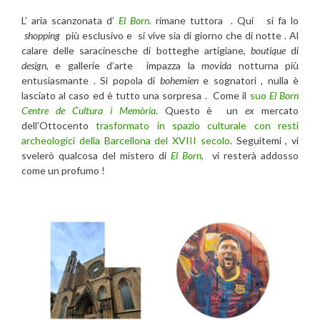
L’ aria scanzonata d’
El Born.
rimane tuttora . Qui si fa lo
shopping
più esclusivo e si vive sia di giorno che di notte . Al
calare delle saracinesche di botteghe artigiane,
boutique
di
design
, e gallerie d’arte impazza la
movida
notturna più
entusiasmante . Si popola di
bohemien
e sognatori , nulla è
lasciato al caso ed è tutto una sorpresa . Come il
suo
El Born
Centre de Cultura i Memòria
. Questo è un
ex
mercato
dell’Ottocento
trasformato in spazio culturale con resti
archeologici della Barcellona del XVIII secolo
. Seguitemi , vi
svelerò qualcosa del mistero di
El Born,
vi resterà addosso
come un profumo !