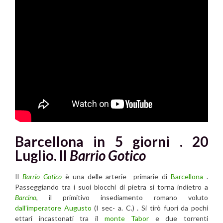
Barcellona in 5 giorni . 20
Luglio. Il
Barrio Gotico
Il
Barrio Gotico
è una delle arterie primarie di
Barcellona
.
Passeggiando tra i suoi blocchi di pietra si torna indietro a
Barcino
, il primitivo insediamento romano voluto
dall’imperatore Augusto
(I sec- a. C.) . Si tirò fuori da pochi
ettari incastonati tra il
monte Tabor
e due torrenti