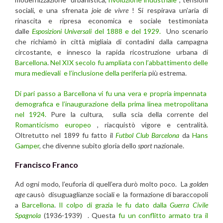
sociali, e una sfrenata
joie de vivre
! Si respirava un’aria di
rinascita e ripresa economica e sociale testimoniata
dalle
Esposizioni Universali
del 1888 e del 1929.
Uno scenario
che richiamò in città migliaia di contadini dalla campagna
circostante, e innesco la rapida ricostruzione urbana di
Barcellona
.
Nel XIX secolo fu ampliata con l’abbattimento delle
mura medievali e l’inclusione della periferia
più estrema.
Di pari passo a Barcellona vi fu una vera e propria impennata
demografica e l’inaugurazione della prima linea metropolitana
nel 1924.
Pure la cultura, sulla scia della corrente del
Romanticismo europeo
, riacquistò vigore e centralità.
Oltretutto nel 1899 fu fatto il
Futbol Club Barcelona
da
Hans
Gamper
, che divenne subito gloria dello
sport
nazionale.
Francisco Franco
Ad ogni modo, l’euforia di quell’era durò molto poco. La
golden
age
causò disuguaglianze sociali e la formazione di baraccopoli
a
Barcellona
.
Il colpo di grazia le fu dato dalla
Guerra Civile
Spagnola
(1936-1939) . Questa
fu un conflitto armato tra il