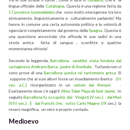
lingua ufficiale della
Catalogna
. Questa è una regione fatta da
17 province (
comunidades)
che sono molto eterogenee tra loro
etnicamente, linguisticamente e culturalmente parlando! Ma
hanno in comune una certa autonomia politica e la volontà di
sganciarsi completamente dal governo della
Spagna
. Questa è
una questione ancestrale che affonda le sue radici in una
storia antica fatta di sangue , sconfitte e qualche
momentanea vittoria!
Secondo la leggenda,
Barcellona
sarebbe stata fondata dal
cartaginese Amilcare Barca , padre di Annibale
. Tuttavia non ci
sono prove di una
Barcellona
punica né tantomeno greca
. Si
suppone che ai suoi albori fosse un insediamento iberico
(III
sec. a.C.)
rioorganizzato in un
catrum
dai Romani
.
Esattamente dove c’è oggi il
Mons Taber
Plaça de Sant Jaume
. In
seguito
Barcellona fu occupata dai: Visigoti (V sec.) , dai Mori
(VIII sec.) . E dai Franchi che, sotto Carlo Magno (IX
sec.) la
resero magnifica, un vero e proprio contado.
Medioevo