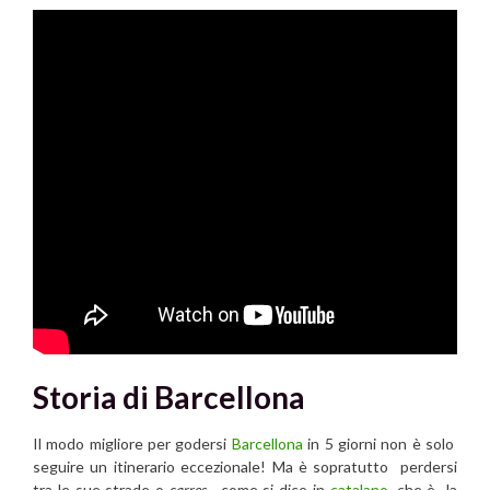
Storia di Barcellona
Il modo migliore per godersi
Barcellona
in 5 giorni non è solo
seguire un itinerario eccezionale! Ma è sopratutto perdersi
tra le sue strade o
carres
, come si dice in
catalano
, che è la