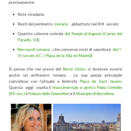
precisamente:
Rete stradaria;
Resti del perimetro
murario
, abbattuto nel XIX secolo;
Quattro colonne corinzie
del
Tempio di Augusto
(Carrer del
Paradís, 10
);
Necropoli romana
, che conserva resti di sepolture
del I-
III secolo d.C. ( Plaça de la Vila de Madrid)
Si pensa che nei pressi del
Barrio Gotico
ci dovesse essere
anche un anfiteatro romano . La sua piazza principale
coincideva con l’attuale e limitrofa
Plaça de Sant Jaume
.
Questa oggi ospita il
rinascimentale e gotico
Palau Centelles
(XV sec.)
il
Palazzo della Generalitat
e il
Municipio di Barcellona
.