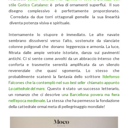
stile Gotico Catalano
: è priva di ornamenti superflui. Il suo
disegno complessivo è perfettamente proporzionato.
Corredata da due torri ottagonali gemelle la sua linearità
diventa potenza visiva e spirituale.
Internamente lo stupore è immediato. Le alte navate
sembrano dissolversi verso l’alto, sostenute da slanciate
colonne poligonali che donano leggerezza e armonia. La luce,
filtrata dalle ampie vetrate istoriate, danza sui pavimenti
antichi. Ci si sente come avvolti da un abbraccio intenso che
conforta e trasmette serenità amplificata da un silenzio
reverenziale che quasi sgomenta. Lo stesso che
probabilmente scatenò la fantasia dello scrittore
Ildefonso
Falcones che la contemplò nel suo
best seller
chiamato appunto
La cattedrale del mare
.
Questo è stato un successo letterario,
un romanzo che ci descrive
una Barcellona povera ma fiera
nell’epoca medievale
. La stessa che ha permesso la fondazione
della cattedrale ormai meta di pellegrinaggio mondiale!