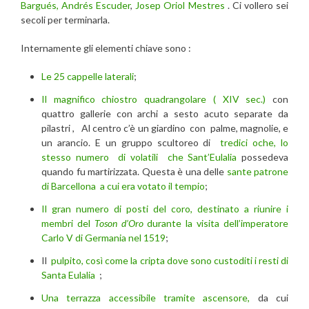
Bargués, Andrés Escuder
,
Josep Oriol Mestres
. Ci vollero sei
secoli per terminarla.
Internamente gli elementi chiave sono :
Le 25 cappelle laterali
;
Il magnifico chiostro quadrangolare ( XIV sec.)
con
quattro gallerie con archi a sesto acuto separate da
pilastri , Al centro c’è un giardino con palme, magnolie, e
un arancio. E un gruppo scultoreo di
tredici oche, lo
stesso numero di volatili che Sant’Eulalia
possedeva
quando fu martirizzata. Questa è una delle
sante patrone
di Barcellona
a cui era votato il tempio
;
Il gran numero di posti del coro, destinato a riunire i
membri del
Toson d’Oro
durante la visita dell’imperatore
Carlo V di Germania nel 1519
;
Il
pulpito, così come la cripta dove sono custoditi i resti di
Santa Eulalia
;
Una terrazza accessibile tramite ascensore,
da cui