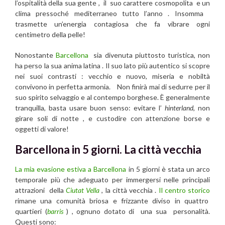
l’ospitalità della sua gente , il suo carattere cosmopolita e un
clima pressoché mediterraneo tutto l’anno . Insomma
trasmette un’energia contagiosa che fa vibrare ogni
centimetro della pelle!
Nonostante
Barcellona
sia divenuta piuttosto turistica, non
ha perso la sua anima latina . Il suo lato più autentico si scopre
nei suoi contrasti : vecchio e nuovo, miseria e nobiltà
convivono in perfetta armonia. Non finirà mai di sedurre per il
suo spirito selvaggio e al contempo borghese. È generalmente
tranquilla, basta usare buon senso: evitare l’
hinterland
, non
girare soli di notte , e custodire con attenzione borse e
oggetti di valore!
Barcellona in 5 giorni. La città vecchia
La mia evasione estiva a Barcellona
in 5 giorni è stata un arco
temporale più che adeguato per immergersi nelle principali
attrazioni della
Ciutat Vella
, la città vecchia .
Il centro storico
rimane una comunità briosa e frizzante diviso in quattro
quartieri (
barris
) , ognuno dotato di una sua personalità.
Questi sono: