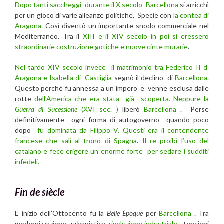
Dopo tanti saccheggi durante il X secolo
Barcellona
si arricchì
per un gioco di varie alleanze politiche, Specie con
la contea di
Aragona
. Così diventò un importante snodo commerciale nel
Mediterraneo. Tra il
XIII e il XIV secolo in poi si eressero
straordinarie costruzione gotiche e nuove cinte murarie
.
Nel tardo XIV secolo invece il matrimonio tra Federico II d’
Aragona e Isabella di Castiglia
segnò il declino di
Barcellona
.
Questo perché fu annessa a un impero e venne esclusa dalle
rotte
dell’America che era stata già scoperta. Neppure la
Guerra di Sucessione
(XVI sec. )
liberò
Barcellona
. Perse
definitivamente ogni forma di autogoverno quando poco
dopo
fu dominata da Filippo V. Questi era il contendente
francese che salì al trono di Spagna
.
Il re proibì l’uso del
catalano e fece erigere un enorme forte per sedare i sudditi
infedeli.
Fin de siècle
L’ inizio dell’Ottocento fu la
Belle Époque
per
Barcellona
. Tra
modernizzazione urbanistica,
rivoluzione industriale
, tensioni