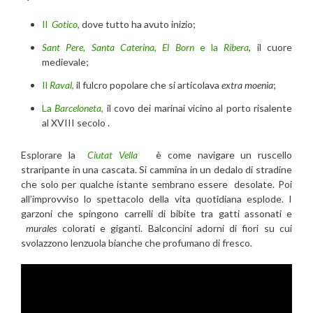
Il
Gotico
,
dove tutto ha avuto inizio;
Sant Pere, Santa Caterina
,
El
Born
e la
Ribera
, il cuore
medievale;
Il
Raval
,
il fulcro popolare che si articolava
extra moenia
;
La
Barceloneta
,
il covo dei marinai vicino al porto risalente
al XVIII secolo .
Esplorare la
Ciutat Vella
è come navigare un ruscello
straripante in una cascata. Si cammina in un dedalo di stradine
che solo per qualche istante sembrano essere desolate. Poi
all’improvviso lo spettacolo della vita quotidiana esplode. I
garzoni che spingono carrelli di bibite tra gatti assonati e
murales
colorati e giganti. Balconcini adorni di fiori su cui
svolazzono lenzuola bianche che profumano di fresco.