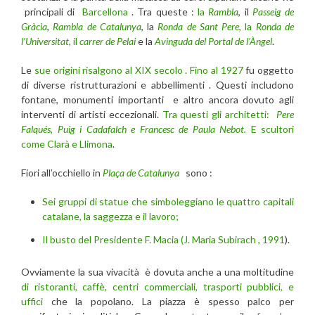
principali di
Barcellona
. Tra queste :
la
Rambla
, il
Passeig de
Gràcia
,
Rambla de Catalunya
, la
Ronda de Sant Pere
, la
Ronda de
l’Universitat
, il
carrer de Pelai
e la
Avinguda del
Portal de l’Àngel
.
Le
sue origini risalgono al XIX secolo . Fino al 1927
fu oggetto
di diverse ristrutturazioni e abbellimenti . Questi includono
fontane, monumenti importanti e altro ancora dovuto agli
interventi di artisti eccezionali.
Tra questi gli architetti:
Pere
Falqués, Puig i Cadafalch e Francesc de Paula Nebot.
E scultori
come Clarà e Llimona
.
Fiori all’occhiello in
Plaça de Catalunya
sono :
Sei gruppi di statue che simboleggiano le quattro capitali
catalane, la saggezza e il lavoro;
Il busto del Presidente F. Macia (J. Maria Subirach , 1991
).
Ovviamente la sua vivacità è dovuta anche a una moltitudine
di ristoranti, caffè, centri commerciali, trasporti pubblici, e
uffici
che la popolano. La piazza è spesso palco per