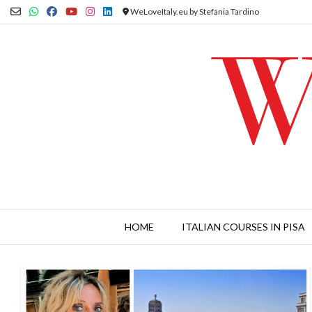
Skip
WeLoveItaly.eu by Stefania Tardino
to
content
HOME
ITALIAN COURSES IN PISA