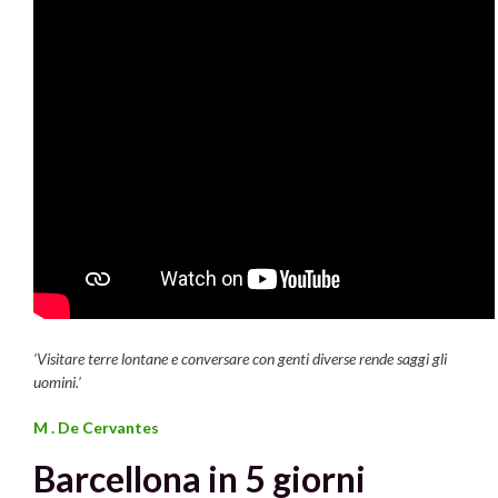
‘Visitare terre lontane e conversare con genti diverse rende saggi gli
uomini.’
M . De Cervantes
Barcellona in 5 giorni