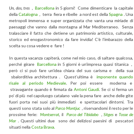
Un
,
dos
,
tres
,
Barcellona
in 5 giorni! Come dimenticare la capitale
della
Catalogna
, terra fiera e ribelle a nord est della
Spagna
. Una
metropoli immensa e super organizzata che vanta una miriade di
paesaggi che vanno dalla montagna al Mar Mediterraneo. Senza
tralasciare il fatto che detiene un patrimonio artistico, culturale,
storico ed enogastronomico da fare invidia! C’è l’imbarazzo della
scelta su cosa vedere e fare !
In questa vacanza capiterà, come nel mio caso, di saltare qualcosa,
perché girare
Barcellona
in 5 giorni è un’impresa quasi titanica ,
però ci si può fare un’idea chiara del suo carisma e della sua
sbalorditiva architettura . Quest’ultima è
imponente quando
risale al periodo Medievale
. Per poi essere moderna e
stravagante quando è firmata da
Antoni Gaudí
. Se ci si ferma un
po’ di più nel capoluogo catalano vale la pena fare anche delle gite
fuori porta nei suoi più immediati e spettacolari dintorni. Tra
questi sono stata solo al
Parco Montjuc
, riservandomi il resto per le
prossime ferie:
Montserrat
, il
Parco del Tibidabo
,
Sitges
e
Tosse de
Mar
. Questi ultimi due sono dei deliziosi paesini di pescatori
situati nella
Costa Brava.