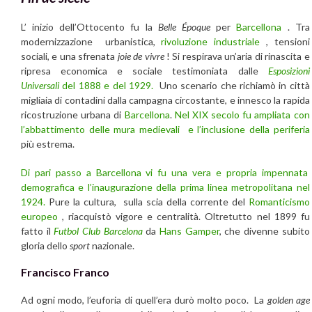
L’ inizio dell’Ottocento fu la
Belle Époque
per
Barcellona
. Tra
modernizzazione urbanistica,
rivoluzione industriale
, tensioni
sociali, e una sfrenata
joie de vivre
! Si respirava un’aria di rinascita e
ripresa economica e sociale testimoniata dalle
Esposizioni
Universali
del 1888 e del 1929.
Uno scenario che richiamò in città
migliaia di contadini dalla campagna circostante, e innesco la rapida
ricostruzione urbana di
Barcellona
.
Nel XIX secolo fu ampliata con
l’abbattimento delle mura medievali e l’inclusione della periferia
più estrema.
Di pari passo a Barcellona vi fu una vera e propria impennata
demografica e l’inaugurazione della prima linea metropolitana nel
1924.
Pure la cultura, sulla scia della corrente del
Romanticismo
europeo
, riacquistò vigore e centralità. Oltretutto nel 1899 fu
fatto il
Futbol Club Barcelona
da
Hans Gamper
, che divenne subito
gloria dello
sport
nazionale.
Francisco Franco
Ad ogni modo, l’euforia di quell’era durò molto poco. La
golden age