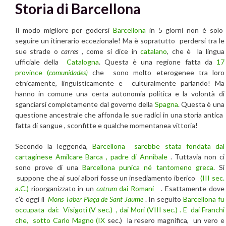
Storia di Barcellona
Il modo migliore per godersi
Barcellona
in 5 giorni non è solo
seguire un itinerario eccezionale! Ma è sopratutto perdersi tra le
sue strade o
carres
, come si dice in
catalano
, che è la lingua
ufficiale della
Catalogna
. Questa è una regione fatta da
17
province (
comunidades)
che sono molto eterogenee tra loro
etnicamente, linguisticamente e culturalmente parlando! Ma
hanno in comune una certa autonomia politica e la volontà di
sganciarsi completamente dal governo della
Spagna
. Questa è una
questione ancestrale che affonda le sue radici in una storia antica
fatta di sangue , sconfitte e qualche momentanea vittoria!
Secondo la leggenda,
Barcellona
sarebbe stata fondata dal
cartaginese Amilcare Barca , padre di Annibale
. Tuttavia non ci
sono prove di una
Barcellona
punica né tantomeno greca
. Si
suppone che ai suoi albori fosse un insediamento iberico
(III sec.
a.C.)
rioorganizzato in un
catrum
dai Romani
. Esattamente dove
c’è oggi il
Mons Taber
Plaça de Sant Jaume
. In seguito
Barcellona fu
occupata dai: Visigoti (V sec.) , dai Mori (VIII sec.) . E dai Franchi
che, sotto Carlo Magno (IX
sec.) la resero magnifica, un vero e