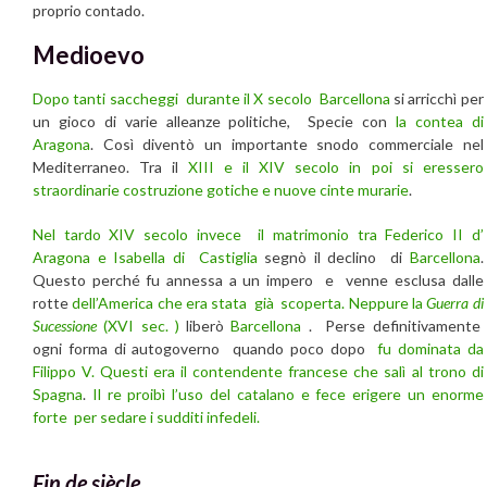
proprio contado.
Medioevo
Dopo tanti saccheggi durante il X secolo
Barcellona
si arricchì per
un gioco di varie alleanze politiche, Specie con
la contea di
Aragona
. Così diventò un importante snodo commerciale nel
Mediterraneo. Tra il
XIII e il XIV secolo in poi si eressero
straordinarie costruzione gotiche e nuove cinte murarie
.
Nel tardo XIV secolo invece il matrimonio tra Federico II d’
Aragona e Isabella di Castiglia
segnò il declino di
Barcellona
.
Questo perché fu annessa a un impero e venne esclusa dalle
rotte
dell’America che era stata già scoperta. Neppure la
Guerra di
Sucessione
(XVI sec. )
liberò
Barcellona
. Perse definitivamente
ogni forma di autogoverno quando poco dopo
fu dominata da
Filippo V. Questi era il contendente francese che salì al trono di
Spagna
.
Il re proibì l’uso del catalano e fece erigere un enorme
forte per sedare i sudditi infedeli.
Fin de siècle