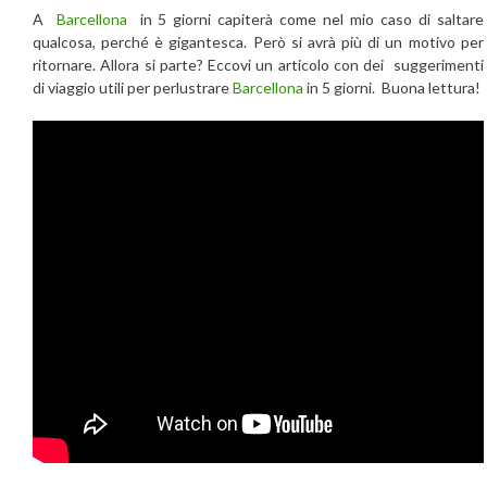
A
Barcellona
in 5 giorni capiterà come nel mio caso di saltare
qualcosa, perché è gigantesca. Però si avrà più di un motivo per
ritornare. Allora si parte? Eccovi un articolo con dei suggerimenti
di viaggio utili per perlustrare
Barcellona
in 5 giorni. Buona lettura!