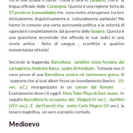
lingua ufficiale della
Catalogna
. Questa è una regione fatta da
17 province (
comunidades)
che sono molto eterogenee tra loro
etnicamente, linguisticamente e culturalmente parlando! Ma
hanno in comune una certa autonomia politica e la volontà di
sganciarsi completamente dal governo della
Spagna
. Questa è
una questione ancestrale che affonda le sue radici in una
storia antica fatta di sangue , sconfitte e qualche
momentanea vittoria!
Secondo la leggenda,
Barcellona
sarebbe stata fondata dal
cartaginese Amilcare Barca , padre di Annibale
. Tuttavia non ci
sono prove di una
Barcellona
punica né tantomeno greca
. Si
suppone che ai suoi albori fosse un insediamento iberico
(III
sec. a.C.)
rioorganizzato in un
catrum
dai Romani
.
Esattamente dove c’è oggi il
Mons Taber
Plaça de Sant Jaume
. In
seguito
Barcellona fu occupata dai: Visigoti (V sec.) , dai Mori
(VIII sec.) . E dai Franchi che, sotto Carlo Magno (IX
sec.) la
resero magnifica, un vero e proprio contado.
Medioevo