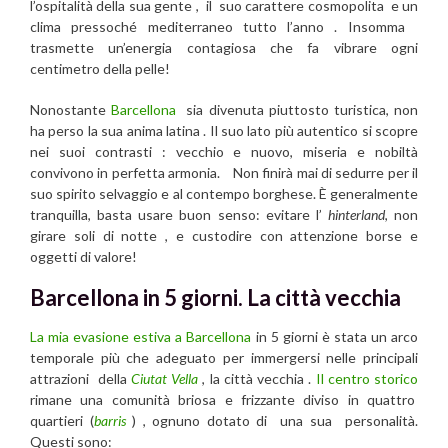
l’ospitalità della sua gente , il suo carattere cosmopolita e un
clima pressoché mediterraneo tutto l’anno . Insomma
trasmette un’energia contagiosa che fa vibrare ogni
centimetro della pelle!
Nonostante
Barcellona
sia divenuta piuttosto turistica, non
ha perso la sua anima latina . Il suo lato più autentico si scopre
nei suoi contrasti : vecchio e nuovo, miseria e nobiltà
convivono in perfetta armonia. Non finirà mai di sedurre per il
suo spirito selvaggio e al contempo borghese. È generalmente
tranquilla, basta usare buon senso: evitare l’
hinterland
, non
girare soli di notte , e custodire con attenzione borse e
oggetti di valore!
Barcellona in 5 giorni. La città vecchia
La mia evasione estiva a Barcellona
in 5 giorni è stata un arco
temporale più che adeguato per immergersi nelle principali
attrazioni della
Ciutat Vella
, la città vecchia .
Il centro storico
rimane una comunità briosa e frizzante diviso in quattro
quartieri (
barris
) , ognuno dotato di una sua personalità.
Questi sono: