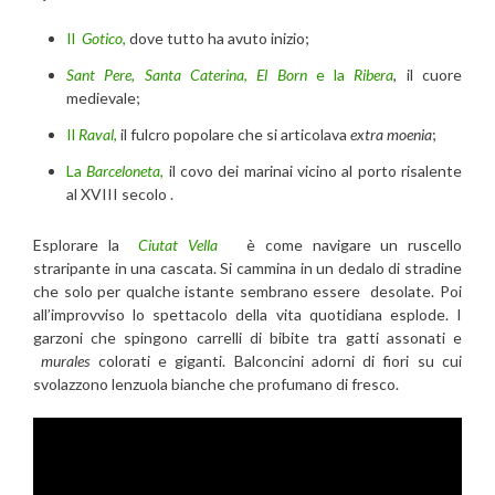
Il
Gotico
,
dove tutto ha avuto inizio;
Sant Pere, Santa Caterina
,
El
Born
e la
Ribera
, il cuore
medievale;
Il
Raval
,
il fulcro popolare che si articolava
extra moenia
;
La
Barceloneta
,
il covo dei marinai vicino al porto risalente
al XVIII secolo .
Esplorare la
Ciutat Vella
è come navigare un ruscello
straripante in una cascata. Si cammina in un dedalo di stradine
che solo per qualche istante sembrano essere desolate. Poi
all’improvviso lo spettacolo della vita quotidiana esplode. I
garzoni che spingono carrelli di bibite tra gatti assonati e
murales
colorati e giganti. Balconcini adorni di fiori su cui
svolazzono lenzuola bianche che profumano di fresco.