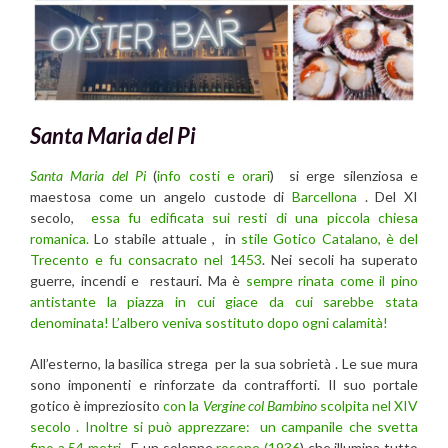
Santa Maria del Pi
Santa Maria del Pi
(
info costi e orari
) si erge silenziosa e
maestosa come un angelo custode di
Barcellona
. Del XI
secolo,
essa fu edificata sui resti di una piccola chiesa
romanica.
Lo stabile attuale , in
stile Gotico Catalano, è del
Trecento e fu consacrato nel 1453
. Nei secoli ha superato
guerre, incendi e restauri. Ma è
sempre rinata come il pino
antistante la piazza in cui giace da cui sarebbe stata
denominata! L’albero veniva sostituto dopo ogni calamità!
All’esterno, la basilica strega per la sua sobrietà . Le sue mura
sono imponenti e rinforzate da contrafforti. Il suo portale
gotico è impreziosito
con la
Vergine col Bambino
scolpita nel XIV
secolo . Inoltre si può apprezzare: un campanile che svetta
fino a 54 metri
. E un solenne
rosone (1936
) che illumina tutto