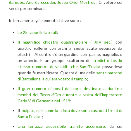
Bargués, Andrés Escuder
,
Josep Oriol Mestres
. Ci vollero sei
secoli per terminarla.
Internamente gli elementi chiave sono :
Le 25 cappelle laterali
;
Il magnifico chiostro quadrangolare ( XIV sec.)
con
quattro gallerie con archi a sesto acuto separate da
pilastri , Al centro c’è un giardino con palme, magnolie, e
un arancio. E un gruppo scultoreo di
tredici oche, lo
stesso numero di volatili che Sant’Eulalia
possedeva
quando fu martirizzata. Questa è una delle
sante patrone
di Barcellona
a cui era votato il tempio
;
Il gran numero di posti del coro, destinato a riunire i
membri del
Toson d’Oro
durante la visita dell’imperatore
Carlo V di Germania nel 1519
;
Il
pulpito, così come la cripta dove sono custoditi i resti di
Santa Eulalia
;
Una terrazza accessibile tramite ascensore,
da cui