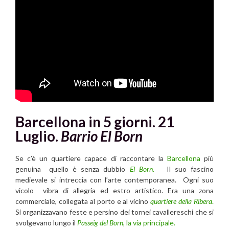
Barcellona in 5 giorni. 21
Luglio.
Barrio El Born
Se c’è un quartiere capace di raccontare la
Barcellona
più
genuina quello è senza dubbio
El Born.
Il suo fascino
medievale si intreccia con l’arte contemporanea. Ogni suo
vicolo vibra di allegria ed estro artistico. Era una zona
commerciale, collegata al porto e al vicino
quartiere della Ribera
.
Si organizzavano feste e persino dei tornei cavallereschi che si
svolgevano lungo il
Passeig del Born
, la via principale.