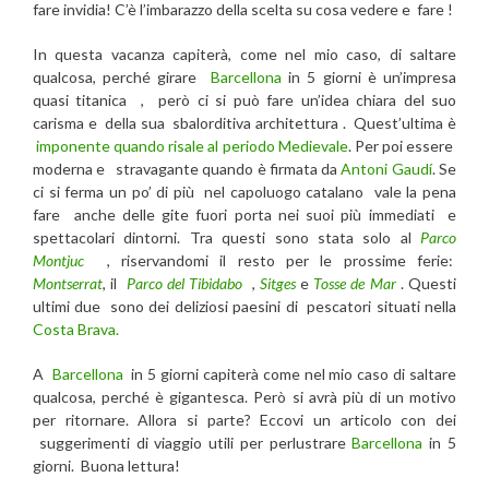
fare invidia! C’è l’imbarazzo della scelta su cosa vedere e fare !
In questa vacanza capiterà, come nel mio caso, di saltare
qualcosa, perché girare
Barcellona
in 5 giorni è un’impresa
quasi titanica , però ci si può fare un’idea chiara del suo
carisma e della sua sbalorditiva architettura . Quest’ultima è
imponente quando risale al periodo Medievale
. Per poi essere
moderna e stravagante quando è firmata da
Antoni Gaudí
. Se
ci si ferma un po’ di più nel capoluogo catalano vale la pena
fare anche delle gite fuori porta nei suoi più immediati e
spettacolari dintorni. Tra questi sono stata solo al
Parco
Montjuc
, riservandomi il resto per le prossime ferie:
Montserrat
, il
Parco del Tibidabo
,
Sitges
e
Tosse de Mar
. Questi
ultimi due sono dei deliziosi paesini di pescatori situati nella
Costa Brava.
A
Barcellona
in 5 giorni capiterà come nel mio caso di saltare
qualcosa, perché è gigantesca. Però si avrà più di un motivo
per ritornare. Allora si parte? Eccovi un articolo con dei
suggerimenti di viaggio utili per perlustrare
Barcellona
in 5
giorni. Buona lettura!