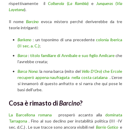
rispettivamente il
Collserola
(
La Rambla
)
e
Junqueras
(
Via
Layetana
).
Il nome
Barcino
evoca mistero perché deriverebbe da tre
teorie intriganti:
Barkeno
: un toponimo di una precedente
colonia iberica
(II sec. a. C.)
;
Barca
:
titolo familiare di Annibale e suo figlio Amilcare
che
l’avrebbe creata;
Barca
Nona
:
la nona barca (mito del
Vello D’Oro
) che Ercole
recuperò appena naufragata nella costa catalana
. L’eroe
si innamorò di questo anfratto e si narra che qui pose le
basi dell’urbe.
Cosa è rimasto di
Barcino
?
La Barcellona romana
prosperò accanto alla
dominata
Tarragona
. Fino al suo declino per instabilità politica (III -IV
sec. d.C.) . Le sue tracce sono ancora visibili nel
Barrio Gotico
e