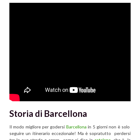
Storia di Barcellona
Il modo migliore per godersi
Barcellona
in 5 giorni non è solo
seguire un itinerario eccezionale! Ma è sopratutto perdersi
tra le sue strade o
carres
, come si dice in
catalano
, che è la