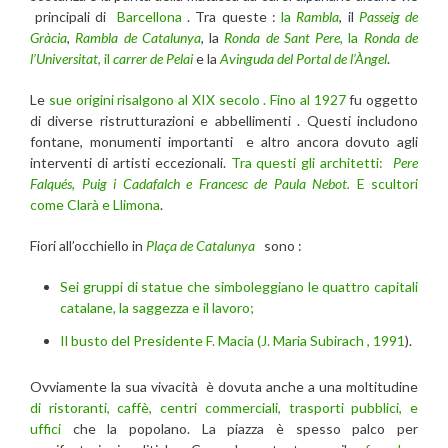
principali di
Barcellona
. Tra queste :
la
Rambla
, il
Passeig de
Gràcia
,
Rambla de Catalunya
, la
Ronda de Sant Pere
, la
Ronda de
l’Universitat
, il
carrer de Pelai
e la
Avinguda del
Portal de l’Àngel
.
Le
sue origini risalgono al XIX secolo . Fino al 1927
fu oggetto
di diverse ristrutturazioni e abbellimenti . Questi includono
fontane, monumenti importanti e altro ancora dovuto agli
interventi di artisti eccezionali.
Tra questi gli architetti:
Pere
Falqués, Puig i Cadafalch e Francesc de Paula Nebot.
E scultori
come Clarà e Llimona
.
Fiori all’occhiello in
Plaça de Catalunya
sono :
Sei gruppi di statue che simboleggiano le quattro capitali
catalane, la saggezza e il lavoro;
Il busto del Presidente F. Macia (J. Maria Subirach , 1991
).
Ovviamente la sua vivacità è dovuta anche a una moltitudine
di ristoranti, caffè, centri commerciali, trasporti pubblici, e
uffici
che la popolano. La piazza è spesso palco per