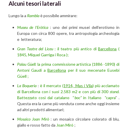
Alcuni tesori laterali
Lungo la a
Rambla
è possibile ammirare:
Museu de l’Eròtica
: uno dei primi musei dell’erotismo in
Europa con circa 800 opere, tra antropologia archeologia
e letteratura;
Gran Teatre del Liceu
: il teatro più antico di
Barcellona
(
1845, Miquel Garriga i Roca );
Palau Güell:
la prima commissione artistica (1886 -1890) di
Antoni Gaudí a
Barcellona
per il suo mecenate Eusebi
Güell ;
La Boqueria
:
è il mercato
(1914, Mas i Vila
) più acclamato
di Barcellona con i suoi 2.583 m2 e con più di 300
stand
.
Battezzato così dal catalano “
boc”
in Italiano
”capra
” .
Questa era la carne più venduta come anche oggi insieme
ad altri prodotti alimentari;
Mosaico Joan Mirò
: un mosaico circolare colorato di blu,
giallo e rosso fatto da
Joan Miró
;