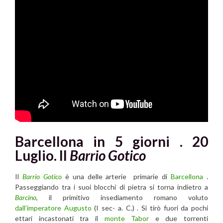
Barcellona in 5 giorni . 20
Luglio. Il
Barrio Gotico
Il
Barrio Gotico
è una delle arterie primarie di
Barcellona
.
Passeggiando tra i suoi blocchi di pietra si torna indietro a
Barcino
, il primitivo insediamento romano voluto
dall’imperatore Augusto
(I sec- a. C.) . Si tirò fuori da pochi
ettari incastonati tra il
monte Tabor
e due torrenti