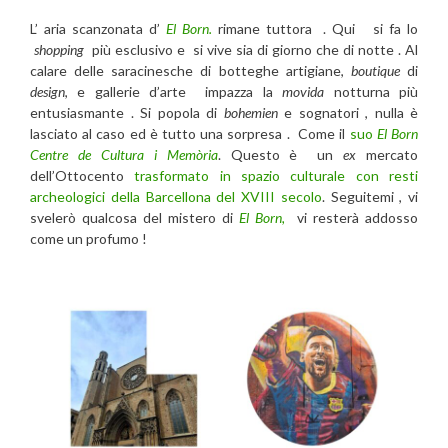
L’ aria scanzonata d’
El Born.
rimane tuttora . Qui si fa lo
shopping
più esclusivo e si vive sia di giorno che di notte . Al
calare delle saracinesche di botteghe artigiane,
boutique
di
design
, e gallerie d’arte impazza la
movida
notturna più
entusiasmante . Si popola di
bohemien
e sognatori , nulla è
lasciato al caso ed è tutto una sorpresa . Come il
suo
El Born
Centre de Cultura i Memòria
. Questo è un
ex
mercato
dell’Ottocento
trasformato in spazio culturale con resti
archeologici della Barcellona del XVIII secolo
. Seguitemi , vi
svelerò qualcosa del mistero di
El Born,
vi resterà addosso
come un profumo !