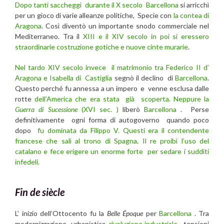
Dopo tanti saccheggi durante il X secolo
Barcellona
si arricchì
per un gioco di varie alleanze politiche, Specie con
la contea di
Aragona
. Così diventò un importante snodo commerciale nel
Mediterraneo. Tra il
XIII e il XIV secolo in poi si eressero
straordinarie costruzione gotiche e nuove cinte murarie
.
Nel tardo XIV secolo invece il matrimonio tra Federico II d’
Aragona e Isabella di Castiglia
segnò il declino di
Barcellona
.
Questo perché fu annessa a un impero e venne esclusa dalle
rotte
dell’America che era stata già scoperta. Neppure la
Guerra di Sucessione
(XVI sec. )
liberò
Barcellona
. Perse
definitivamente ogni forma di autogoverno quando poco
dopo
fu dominata da Filippo V. Questi era il contendente
francese che salì al trono di Spagna
.
Il re proibì l’uso del
catalano e fece erigere un enorme forte per sedare i sudditi
infedeli.
Fin de siècle
L’ inizio dell’Ottocento fu la
Belle Époque
per
Barcellona
. Tra
modernizzazione urbanistica,
rivoluzione industriale
, tensioni