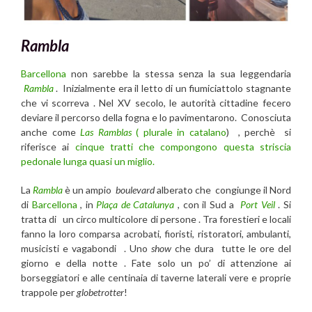
Rambla
Barcellona
non sarebbe la stessa senza la sua leggendaria
Rambla
. Inizialmente era il letto di un fiumiciattolo stagnante
che vi scorreva . Nel XV secolo, le autorità cittadine fecero
deviare il percorso della fogna e lo pavimentarono. Conosciuta
anche come
Las Ramblas
(
plurale in catalano
) , perchè si
riferisce ai
cinque tratti che compongono questa striscia
pedonale lunga quasi un miglio.
La
Rambla
è un ampio
boulevard
alberato che congiunge il Nord
di
Barcellona
, in
Plaça de Catalunya
, con il Sud a
Port Veil
. Si
tratta di un circo multicolore di persone . Tra forestieri e locali
fanno la loro comparsa acrobati, fioristi, ristoratori, ambulanti,
musicisti e vagabondi . Uno
show
che dura tutte le ore del
giorno e della notte . Fate solo un po’ di attenzione ai
borseggiatori e alle centinaia di taverne laterali vere e proprie
trappole per
globetrotter
!