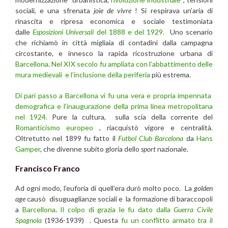
sociali, e una sfrenata
joie de vivre
! Si respirava un’aria di
rinascita e ripresa economica e sociale testimoniata
dalle
Esposizioni Universali
del 1888 e del 1929.
Uno scenario
che richiamò in città migliaia di contadini dalla campagna
circostante, e innesco la rapida ricostruzione urbana di
Barcellona
.
Nel XIX secolo fu ampliata con l’abbattimento delle
mura medievali e l’inclusione della periferia
più estrema.
Di pari passo a Barcellona vi fu una vera e propria impennata
demografica e l’inaugurazione della prima linea metropolitana
nel 1924.
Pure la cultura, sulla scia della corrente del
Romanticismo europeo
, riacquistò vigore e centralità.
Oltretutto nel 1899 fu fatto il
Futbol Club Barcelona
da
Hans
Gamper
, che divenne subito gloria dello
sport
nazionale.
Francisco Franco
Ad ogni modo, l’euforia di quell’era durò molto poco. La
golden
age
causò disuguaglianze sociali e la formazione di baraccopoli
a
Barcellona
.
Il colpo di grazia le fu dato dalla
Guerra Civile
Spagnola
(1936-1939) . Questa
fu un conflitto armato tra il