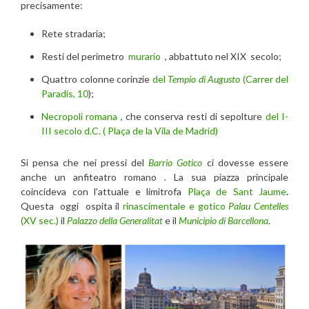
precisamente:
Rete stradaria;
Resti del perimetro
murario
, abbattuto nel XIX secolo;
Quattro colonne corinzie
del
Tempio di Augusto
(Carrer del
Paradís, 10
);
Necropoli romana
, che conserva resti di sepolture
del I-
III secolo d.C. ( Plaça de la Vila de Madrid)
Si pensa che nei pressi del
Barrio Gotico
ci dovesse essere
anche un anfiteatro romano . La sua piazza principale
coincideva con l’attuale e limitrofa
Plaça de Sant Jaume
.
Questa oggi ospita il
rinascimentale e gotico
Palau Centelles
(XV sec.)
il
Palazzo della Generalitat
e il
Municipio di Barcellona
.