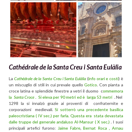
Cathédrale de la Santa Creu i Santa Eulàlia
La
Cathédrale de la Santa Creu i Santa Eulàlia
(
info orari e costi
) è
un miscuglio di stili in cui prevale quello
Gotico
. Con pianta a
croce latina e splendide finestre a vetri il duomo c
ommemora
la
Santa Croce
. Si eleva per 90 metri ed è larga 53 metri
. Nel
1298 la si innalzò grazie ai proventi di confraternite e
corporazioni medievali.
Si sotterrò una precedente basilica
paleocristiana ( IV sec.) per farla. Questa era stata devastata
dalle truppe del generale andaluso Al-Mansur ( X sec.)
. I suoi
principali artefici furono:
Jaime Fabre
,
Bernat Roca , Arnau