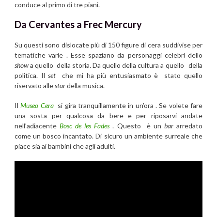
conduce al primo di tre piani.
Da Cervantes a Frec Mercury
Su questi sono dislocate più di 150 figure di cera suddivise per
tematiche varie . Esse spaziano da personaggi celebri dello
show
a quello della storia. Da quello della cultura a quello della
politica. Il
set
che mi ha più entusiasmato è stato quello
riservato alle
star
della musica.
Il
Museo Cera
si gira tranquillamente in un’ora . Se volete fare
una sosta per qualcosa da bere e per riposarvi andate
nell’adiacente
Bosc de les Fades
. Questo è un
bar
arredato
come un bosco incantato. Di sicuro un ambiente surreale che
piace sia ai bambini che agli adulti.