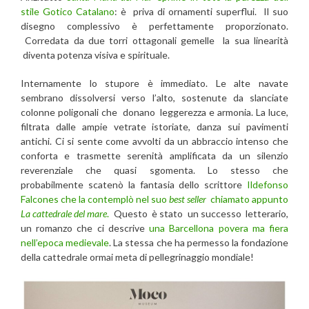
stile Gotico Catalano
: è priva di ornamenti superflui. Il suo
disegno complessivo è perfettamente proporzionato.
Corredata da due torri ottagonali gemelle la sua linearità
diventa potenza visiva e spirituale.
Internamente lo stupore è immediato. Le alte navate
sembrano dissolversi verso l’alto, sostenute da slanciate
colonne poligonali che donano leggerezza e armonia. La luce,
filtrata dalle ampie vetrate istoriate, danza sui pavimenti
antichi. Ci si sente come avvolti da un abbraccio intenso che
conforta e trasmette serenità amplificata da un silenzio
reverenziale che quasi sgomenta. Lo stesso che
probabilmente scatenò la fantasia dello scrittore
Ildefonso
Falcones che la contemplò nel suo
best seller
chiamato appunto
La cattedrale del mare
.
Questo è stato un successo letterario,
un romanzo che ci descrive
una Barcellona povera ma fiera
nell’epoca medievale
. La stessa che ha permesso la fondazione
della cattedrale ormai meta di pellegrinaggio mondiale!