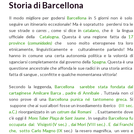
Storia di Barcellona
Il modo migliore per godersi
Barcellona
in 5 giorni non è solo
seguire un itinerario eccezionale! Ma è sopratutto perdersi tra le
sue strade o
carres
, come si dice in
catalano
, che è la lingua
ufficiale della
Catalogna
. Questa è una regione fatta da
17
province (
comunidades)
che sono molto eterogenee tra loro
etnicamente, linguisticamente e culturalmente parlando! Ma
hanno in comune una certa autonomia politica e la volontà di
sganciarsi completamente dal governo della
Spagna
. Questa è una
questione ancestrale che affonda le sue radici in una storia antica
fatta di sangue , sconfitte e qualche momentanea vittoria!
Secondo la leggenda,
Barcellona
sarebbe stata fondata dal
cartaginese Amilcare Barca , padre di Annibale
. Tuttavia non ci
sono prove di una
Barcellona
punica né tantomeno greca
. Si
suppone che ai suoi albori fosse un insediamento iberico
(III sec.
a.C.)
rioorganizzato in un
catrum
dai Romani
. Esattamente dove
c’è oggi il
Mons Taber
Plaça de Sant Jaume
. In seguito
Barcellona fu
occupata dai: Visigoti (V sec.) , dai Mori (VIII sec.) . E dai Franchi
che, sotto Carlo Magno (IX
sec.) la resero magnifica, un vero e