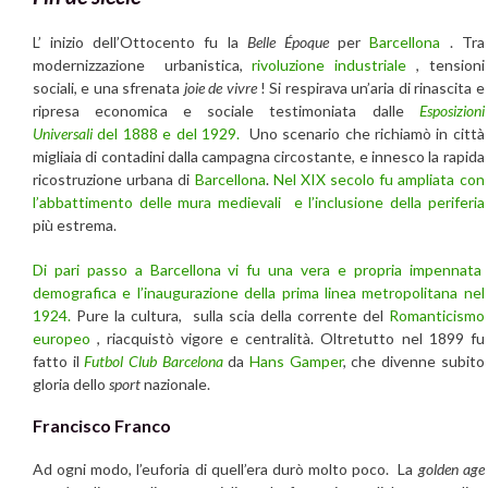
L’ inizio dell’Ottocento fu la
Belle Époque
per
Barcellona
. Tra
modernizzazione urbanistica,
rivoluzione industriale
, tensioni
sociali, e una sfrenata
joie de vivre
! Si respirava un’aria di rinascita e
ripresa economica e sociale testimoniata dalle
Esposizioni
Universali
del 1888 e del 1929.
Uno scenario che richiamò in città
migliaia di contadini dalla campagna circostante, e innesco la rapida
ricostruzione urbana di
Barcellona
.
Nel XIX secolo fu ampliata con
l’abbattimento delle mura medievali e l’inclusione della periferia
più estrema.
Di pari passo a Barcellona vi fu una vera e propria impennata
demografica e l’inaugurazione della prima linea metropolitana nel
1924.
Pure la cultura, sulla scia della corrente del
Romanticismo
europeo
, riacquistò vigore e centralità. Oltretutto nel 1899 fu
fatto il
Futbol Club Barcelona
da
Hans Gamper
, che divenne subito
gloria dello
sport
nazionale.
Francisco Franco
Ad ogni modo, l’euforia di quell’era durò molto poco. La
golden age