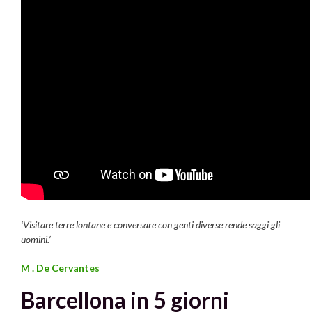
‘Visitare terre lontane e conversare con genti diverse rende saggi gli
uomini.’
M . De Cervantes
Barcellona in 5 giorni