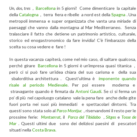
Un
,
dos
,
tres
,
Barcellona
in 5 giorni! Come dimenticare la capitale
della
Catalogna
, terra fiera e ribelle a nord est della
Spagna
. Una
metropoli immensa e super organizzata che vanta una miriade di
paesaggi che vanno dalla montagna al Mar Mediterraneo. Senza
tralasciare il fatto che detiene un patrimonio artistico, culturale,
storico ed enogastronomico da fare invidia! C’è l’imbarazzo della
scelta su cosa vedere e fare !
In questa vacanza capiterà, come nel mio caso, di saltare qualcosa,
perché girare
Barcellona
in 5 giorni è un’impresa quasi titanica ,
però ci si può fare un’idea chiara del suo carisma e della sua
sbalorditiva architettura . Quest’ultima è
imponente quando
risale al periodo Medievale
. Per poi essere moderna e
stravagante quando è firmata da
Antoni Gaudí
. Se ci si ferma un
po’ di più nel capoluogo catalano vale la pena fare anche delle gite
fuori porta nei suoi più immediati e spettacolari dintorni. Tra
questi sono stata solo al
Parco Montjuc
, riservandomi il resto per le
prossime ferie:
Montserrat
, il
Parco del Tibidabo
,
Sitges
e
Tosse de
Mar
. Questi ultimi due sono dei deliziosi paesini di pescatori
situati nella
Costa Brava.