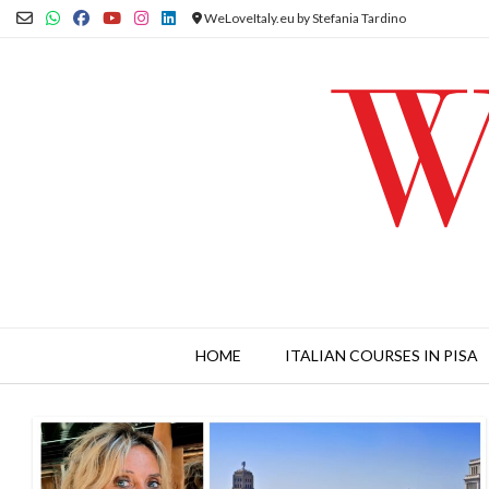
Skip
WeLoveItaly.eu by Stefania Tardino
to
content
HOME
ITALIAN COURSES IN PISA