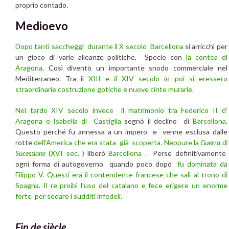
proprio contado.
Medioevo
Dopo tanti saccheggi durante il X secolo
Barcellona
si arricchì per
un gioco di varie alleanze politiche, Specie con
la contea di
Aragona
. Così diventò un importante snodo commerciale nel
Mediterraneo. Tra il
XIII e il XIV secolo in poi si eressero
straordinarie costruzione gotiche e nuove cinte murarie
.
Nel tardo XIV secolo invece il matrimonio tra Federico II d’
Aragona e Isabella di Castiglia
segnò il declino di
Barcellona
.
Questo perché fu annessa a un impero e venne esclusa dalle
rotte
dell’America che era stata già scoperta. Neppure la
Guerra di
Sucessione
(XVI sec. )
liberò
Barcellona
. Perse definitivamente
ogni forma di autogoverno quando poco dopo
fu dominata da
Filippo V. Questi era il contendente francese che salì al trono di
Spagna
.
Il re proibì l’uso del catalano e fece erigere un enorme
forte per sedare i sudditi infedeli.
Fin de siècle