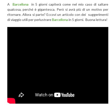
A
Barcellona
in 5 giorni capiterà come nel mio caso di saltare
qualcosa, perché è gigantesca. Però si avrà più di un motivo per
ritornare. Allora si parte? Eccovi un articolo con dei suggerimenti
di viaggio utili per perlustrare
Barcellona
in 5 giorni. Buona lettura!