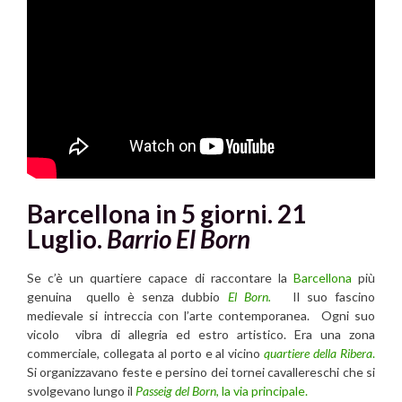
Barcellona in 5 giorni. 21
Luglio.
Barrio El Born
Se c’è un quartiere capace di raccontare la
Barcellona
più
genuina quello è senza dubbio
El Born.
Il suo fascino
medievale si intreccia con l’arte contemporanea. Ogni suo
vicolo vibra di allegria ed estro artistico. Era una zona
commerciale, collegata al porto e al vicino
quartiere della Ribera
.
Si organizzavano feste e persino dei tornei cavallereschi che si
svolgevano lungo il
Passeig del Born
, la via principale.