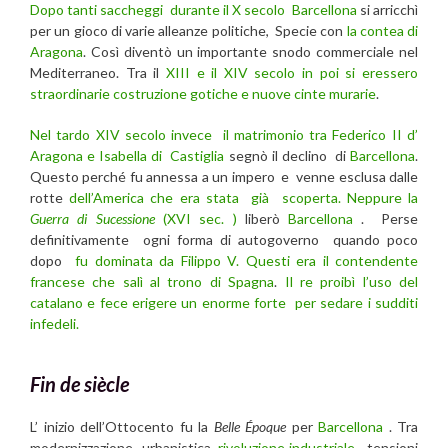
Dopo tanti saccheggi durante il X secolo
Barcellona
si arricchì
per un gioco di varie alleanze politiche, Specie con
la contea di
Aragona
. Così diventò un importante snodo commerciale nel
Mediterraneo. Tra il
XIII e il XIV secolo in poi si eressero
straordinarie costruzione gotiche e nuove cinte murarie
.
Nel tardo XIV secolo invece il matrimonio tra Federico II d’
Aragona e Isabella di Castiglia
segnò il declino di
Barcellona
.
Questo perché fu annessa a un impero e venne esclusa dalle
rotte
dell’America che era stata già scoperta. Neppure la
Guerra di Sucessione
(XVI sec. )
liberò
Barcellona
. Perse
definitivamente ogni forma di autogoverno quando poco
dopo
fu dominata da Filippo V. Questi era il contendente
francese che salì al trono di Spagna
.
Il re proibì l’uso del
catalano e fece erigere un enorme forte per sedare i sudditi
infedeli.
Fin de siècle
L’ inizio dell’Ottocento fu la
Belle Époque
per
Barcellona
. Tra
modernizzazione urbanistica,
rivoluzione industriale
, tensioni