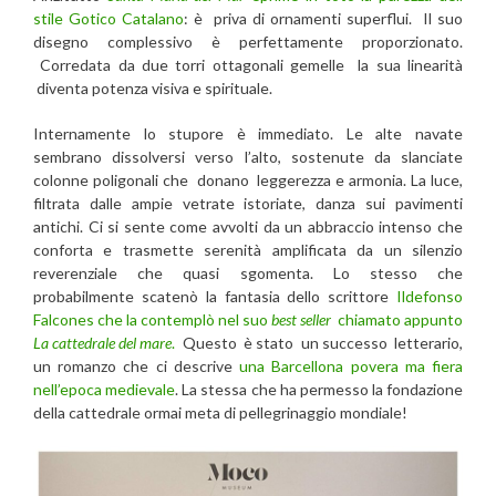
stile Gotico Catalano
: è priva di ornamenti superflui. Il suo
disegno complessivo è perfettamente proporzionato.
Corredata da due torri ottagonali gemelle la sua linearità
diventa potenza visiva e spirituale.
Internamente lo stupore è immediato. Le alte navate
sembrano dissolversi verso l’alto, sostenute da slanciate
colonne poligonali che donano leggerezza e armonia. La luce,
filtrata dalle ampie vetrate istoriate, danza sui pavimenti
antichi. Ci si sente come avvolti da un abbraccio intenso che
conforta e trasmette serenità amplificata da un silenzio
reverenziale che quasi sgomenta. Lo stesso che
probabilmente scatenò la fantasia dello scrittore
Ildefonso
Falcones che la contemplò nel suo
best seller
chiamato appunto
La cattedrale del mare
.
Questo è stato un successo letterario,
un romanzo che ci descrive
una Barcellona povera ma fiera
nell’epoca medievale
. La stessa che ha permesso la fondazione
della cattedrale ormai meta di pellegrinaggio mondiale!