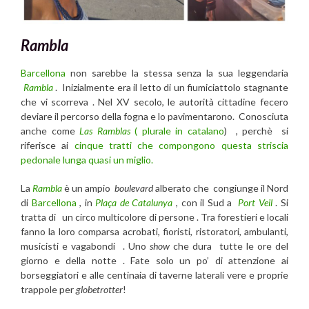
Rambla
Barcellona
non sarebbe la stessa senza la sua leggendaria
Rambla
. Inizialmente era il letto di un fiumiciattolo stagnante
che vi scorreva . Nel XV secolo, le autorità cittadine fecero
deviare il percorso della fogna e lo pavimentarono. Conosciuta
anche come
Las Ramblas
(
plurale in catalano
) , perchè si
riferisce ai
cinque tratti che compongono questa striscia
pedonale lunga quasi un miglio.
La
Rambla
è un ampio
boulevard
alberato che congiunge il Nord
di
Barcellona
, in
Plaça de Catalunya
, con il Sud a
Port Veil
. Si
tratta di un circo multicolore di persone . Tra forestieri e locali
fanno la loro comparsa acrobati, fioristi, ristoratori, ambulanti,
musicisti e vagabondi . Uno
show
che dura tutte le ore del
giorno e della notte . Fate solo un po’ di attenzione ai
borseggiatori e alle centinaia di taverne laterali vere e proprie
trappole per
globetrotter
!