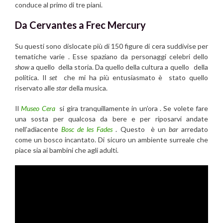
conduce al primo di tre piani.
Da Cervantes a Frec Mercury
Su questi sono dislocate più di 150 figure di cera suddivise per
tematiche varie . Esse spaziano da personaggi celebri dello
show
a quello della storia. Da quello della cultura a quello della
politica. Il
set
che mi ha più entusiasmato è stato quello
riservato alle
star
della musica.
Il
Museo Cera
si gira tranquillamente in un’ora . Se volete fare
una sosta per qualcosa da bere e per riposarvi andate
nell’adiacente
Bosc de les Fades
. Questo è un
bar
arredato
come un bosco incantato. Di sicuro un ambiente surreale che
piace sia ai bambini che agli adulti.