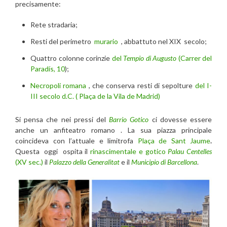
precisamente:
Rete stradaria;
Resti del perimetro
murario
, abbattuto nel XIX secolo;
Quattro colonne corinzie
del
Tempio di Augusto
(Carrer del
Paradís, 10
);
Necropoli romana
, che conserva resti di sepolture
del I-
III secolo d.C. ( Plaça de la Vila de Madrid)
Si pensa che nei pressi del
Barrio Gotico
ci dovesse essere
anche un anfiteatro romano . La sua piazza principale
coincideva con l’attuale e limitrofa
Plaça de Sant Jaume
.
Questa oggi ospita il
rinascimentale e gotico
Palau Centelles
(XV sec.)
il
Palazzo della Generalitat
e il
Municipio di Barcellona
.