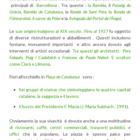
principali di
Barcellona
. Tra queste :
la
Rambla
, il
Passeig de
Gràcia
,
Rambla de Catalunya
, la
Ronda de Sant Pere
, la
Ronda de
l’Universitat
, il
carrer de Pelai
e la
Avinguda del
Portal de l’Àngel
.
Le
sue origini risalgono al XIX secolo . Fino al 1927
fu oggetto
di diverse ristrutturazioni e abbellimenti . Questi includono
fontane, monumenti importanti e altro ancora dovuto agli
interventi di artisti eccezionali.
Tra questi gli architetti:
Pere
Falqués, Puig i Cadafalch e Francesc de Paula Nebot.
E scultori
come Clarà e Llimona
.
Fiori all’occhiello in
Plaça de Catalunya
sono :
Sei gruppi di statue che simboleggiano le quattro capitali
catalane, la saggezza e il lavoro;
Il busto del Presidente F. Macia (J. Maria Subirach , 1991
).
Ovviamente la sua vivacità è dovuta anche a una moltitudine
di ristoranti, caffè, centri commerciali, trasporti pubblici, e
uffici
che la popolano. La piazza è spesso palco per