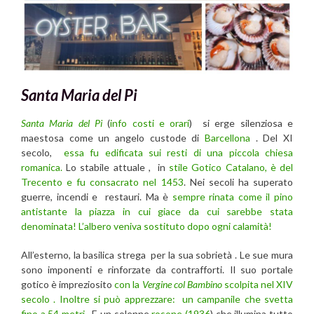
Santa Maria del Pi
Santa Maria del Pi
(
info costi e orari
) si erge silenziosa e
maestosa come un angelo custode di
Barcellona
. Del XI
secolo,
essa fu edificata sui resti di una piccola chiesa
romanica.
Lo stabile attuale , in
stile Gotico Catalano, è del
Trecento e fu consacrato nel 1453
. Nei secoli ha superato
guerre, incendi e restauri. Ma è
sempre rinata come il pino
antistante la piazza in cui giace da cui sarebbe stata
denominata! L’albero veniva sostituto dopo ogni calamità!
All’esterno, la basilica strega per la sua sobrietà . Le sue mura
sono imponenti e rinforzate da contrafforti. Il suo portale
gotico è impreziosito
con la
Vergine col Bambino
scolpita nel XIV
secolo . Inoltre si può apprezzare: un campanile che svetta
fino a 54 metri
. E un solenne
rosone (1936
) che illumina tutto