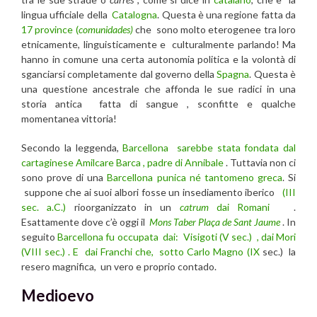
lingua ufficiale della
Catalogna
. Questa è una regione fatta da
17 province (
comunidades)
che sono molto eterogenee tra loro
etnicamente, linguisticamente e culturalmente parlando! Ma
hanno in comune una certa autonomia politica e la volontà di
sganciarsi completamente dal governo della
Spagna
. Questa è
una questione ancestrale che affonda le sue radici in una
storia antica fatta di sangue , sconfitte e qualche
momentanea vittoria!
Secondo la leggenda,
Barcellona
sarebbe stata fondata dal
cartaginese Amilcare Barca , padre di Annibale
. Tuttavia non ci
sono prove di una
Barcellona
punica né tantomeno greca
. Si
suppone che ai suoi albori fosse un insediamento iberico
(III
sec. a.C.)
rioorganizzato in un
catrum
dai Romani
.
Esattamente dove c’è oggi il
Mons Taber
Plaça de Sant Jaume
. In
seguito
Barcellona fu occupata dai: Visigoti (V sec.) , dai Mori
(VIII sec.) . E dai Franchi che, sotto Carlo Magno (IX
sec.) la
resero magnifica, un vero e proprio contado.
Medioevo