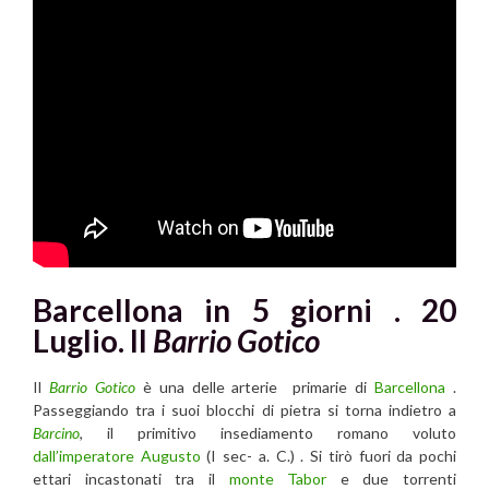
Barcellona in 5 giorni . 20
Luglio. Il
Barrio Gotico
Il
Barrio Gotico
è una delle arterie primarie di
Barcellona
.
Passeggiando tra i suoi blocchi di pietra si torna indietro a
Barcino
, il primitivo insediamento romano voluto
dall’imperatore Augusto
(I sec- a. C.) . Si tirò fuori da pochi
ettari incastonati tra il
monte Tabor
e due torrenti