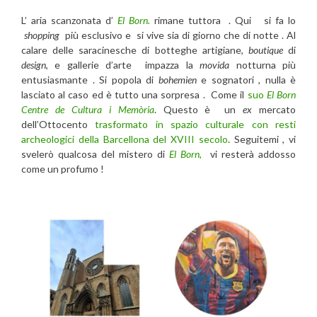
L’ aria scanzonata d’
El Born.
rimane tuttora . Qui si fa lo
shopping
più esclusivo e si vive sia di giorno che di notte . Al
calare delle saracinesche di botteghe artigiane,
boutique
di
design
, e gallerie d’arte impazza la
movida
notturna più
entusiasmante . Si popola di
bohemien
e sognatori , nulla è
lasciato al caso ed è tutto una sorpresa . Come il
suo
El Born
Centre de Cultura i Memòria
. Questo è un
ex
mercato
dell’Ottocento
trasformato in spazio culturale con resti
archeologici della Barcellona del XVIII secolo
. Seguitemi , vi
svelerò qualcosa del mistero di
El Born,
vi resterà addosso
come un profumo !