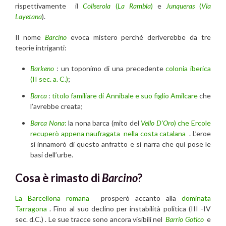
rispettivamente il
Collserola
(
La Rambla
)
e
Junqueras
(
Via
Layetana
).
Il nome
Barcino
evoca mistero perché deriverebbe da tre
teorie intriganti:
Barkeno
: un toponimo di una precedente
colonia iberica
(II sec. a. C.)
;
Barca
:
titolo familiare di Annibale e suo figlio Amilcare
che
l’avrebbe creata;
Barca
Nona
:
la nona barca (mito del
Vello D’Oro
) che Ercole
recuperò appena naufragata nella costa catalana
. L’eroe
si innamorò di questo anfratto e si narra che qui pose le
basi dell’urbe.
Cosa è rimasto di
Barcino
?
La Barcellona romana
prosperò accanto alla
dominata
Tarragona
. Fino al suo declino per instabilità politica (III -IV
sec. d.C.) . Le sue tracce sono ancora visibili nel
Barrio Gotico
e