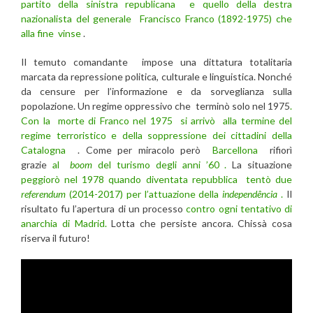
partito della sinistra republicana e quello della destra
nazionalista del generale Francisco Franco (1892-1975) che
alla fine vinse
.
Il temuto comandante impose una dittatura totalitaria
marcata da repressione politica, culturale e linguistica. Nonché
da censure per l’informazione e da sorveglianza sulla
popolazione. Un regime oppressivo che terminò solo nel 1975
.
Con la morte di Franco nel 1975 si arrivò alla termine del
regime terroristico e della soppressione dei cittadini della
Catalogna
. Come per miracolo però
Barcellona
rifiorì
grazie
al
boom
del turismo degli anni ’60 .
La situazione
peggiorò nel 1978 quando diventata repubblica tentò due
referendum
(2014-2017) per l’attuazione della
independência
.
Il
risultato fu l’apertura di un processo
contro ogni tentativo di
anarchia di Madrid.
Lotta che persiste ancora. Chissà cosa
riserva il futuro!