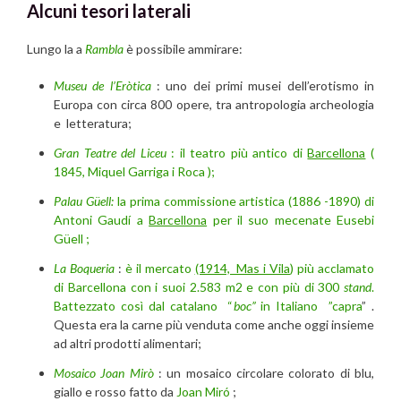
Alcuni tesori laterali
Lungo la a
Rambla
è possibile ammirare:
Museu de l’Eròtica
: uno dei primi musei dell’erotismo in
Europa con circa 800 opere, tra antropologia archeologia
e letteratura;
Gran Teatre del Liceu
: il teatro più antico di
Barcellona
(
1845, Miquel Garriga i Roca );
Palau Güell:
la prima commissione artistica (1886 -1890) di
Antoni Gaudí a
Barcellona
per il suo mecenate Eusebi
Güell ;
La Boqueria
:
è il mercato
(1914, Mas i Vila
) più acclamato
di Barcellona con i suoi 2.583 m2 e con più di 300
stand
.
Battezzato così dal catalano “
boc”
in Italiano
”capra
” .
Questa era la carne più venduta come anche oggi insieme
ad altri prodotti alimentari;
Mosaico Joan Mirò
: un mosaico circolare colorato di blu,
giallo e rosso fatto da
Joan Miró
;