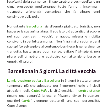
l’ospitalità della sua gente , il suo carattere cosmopolita e un
clima pressoché mediterraneo tutto l’anno . Insomma
trasmette un’energia contagiosa che fa vibrare ogni
centimetro della pelle!
Nonostante
Barcellona
sia divenuta piuttosto turistica, non
ha perso la sua anima latina . Il suo lato più autentico si scopre
nei suoi contrasti : vecchio e nuovo, miseria e nobiltà
convivono in perfetta armonia. Non finirà mai di sedurre per il
suo spirito selvaggio e al contempo borghese. È generalmente
tranquilla, basta usare buon senso: evitare l’
hinterland
, non
girare soli di notte , e custodire con attenzione borse e
oggetti di valore!
Barcellona in 5 giorni. La città vecchia
La mia evasione estiva a Barcellona
in 5 giorni è stata un arco
temporale più che adeguato per immergersi nelle principali
attrazioni della
Ciutat Vella
, la città vecchia .
Il centro storico
rimane una comunità briosa e frizzante diviso in quattro
quartieri (
barris
) , ognuno dotato di una sua personalità.
Questi sono: