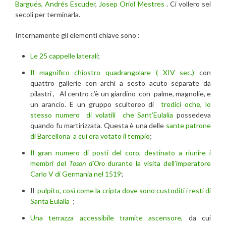
Bargués, Andrés Escuder
,
Josep Oriol Mestres
. Ci vollero sei
secoli per terminarla.
Internamente gli elementi chiave sono :
Le 25 cappelle laterali
;
Il magnifico chiostro quadrangolare ( XIV sec.)
con
quattro gallerie con archi a sesto acuto separate da
pilastri , Al centro c’è un giardino con palme, magnolie, e
un arancio. E un gruppo scultoreo di
tredici oche, lo
stesso numero di volatili che Sant’Eulalia
possedeva
quando fu martirizzata. Questa è una delle
sante patrone
di Barcellona
a cui era votato il tempio
;
Il gran numero di posti del coro, destinato a riunire i
membri del
Toson d’Oro
durante la visita dell’imperatore
Carlo V di Germania nel 1519
;
Il
pulpito, così come la cripta dove sono custoditi i resti di
Santa Eulalia
;
Una terrazza accessibile tramite ascensore,
da cui