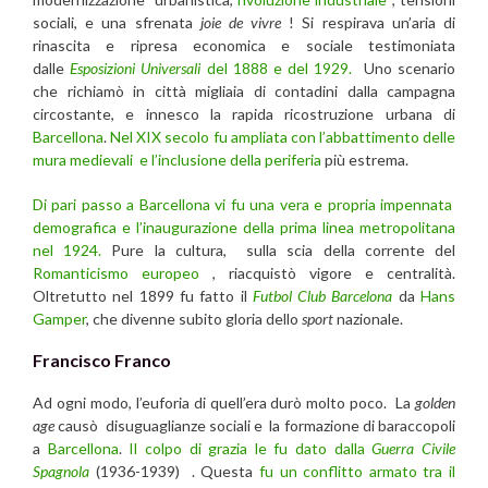
sociali, e una sfrenata
joie de vivre
! Si respirava un’aria di
rinascita e ripresa economica e sociale testimoniata
dalle
Esposizioni Universali
del 1888 e del 1929.
Uno scenario
che richiamò in città migliaia di contadini dalla campagna
circostante, e innesco la rapida ricostruzione urbana di
Barcellona
.
Nel XIX secolo fu ampliata con l’abbattimento delle
mura medievali e l’inclusione della periferia
più estrema.
Di pari passo a Barcellona vi fu una vera e propria impennata
demografica e l’inaugurazione della prima linea metropolitana
nel 1924.
Pure la cultura, sulla scia della corrente del
Romanticismo europeo
, riacquistò vigore e centralità.
Oltretutto nel 1899 fu fatto il
Futbol Club Barcelona
da
Hans
Gamper
, che divenne subito gloria dello
sport
nazionale.
Francisco Franco
Ad ogni modo, l’euforia di quell’era durò molto poco. La
golden
age
causò disuguaglianze sociali e la formazione di baraccopoli
a
Barcellona
.
Il colpo di grazia le fu dato dalla
Guerra Civile
Spagnola
(1936-1939) . Questa
fu un conflitto armato tra il