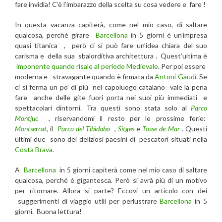
fare invidia! C’è l’imbarazzo della scelta su cosa vedere e fare !
In questa vacanza capiterà, come nel mio caso, di saltare
qualcosa, perché girare
Barcellona
in 5 giorni è un’impresa
quasi titanica , però ci si può fare un’idea chiara del suo
carisma e della sua sbalorditiva architettura . Quest’ultima è
imponente quando risale al periodo Medievale
. Per poi essere
moderna e stravagante quando è firmata da
Antoni Gaudí
. Se
ci si ferma un po’ di più nel capoluogo catalano vale la pena
fare anche delle gite fuori porta nei suoi più immediati e
spettacolari dintorni. Tra questi sono stata solo al
Parco
Montjuc
, riservandomi il resto per le prossime ferie:
Montserrat
, il
Parco del Tibidabo
,
Sitges
e
Tosse de Mar
. Questi
ultimi due sono dei deliziosi paesini di pescatori situati nella
Costa Brava.
A
Barcellona
in 5 giorni capiterà come nel mio caso di saltare
qualcosa, perché è gigantesca. Però si avrà più di un motivo
per ritornare. Allora si parte? Eccovi un articolo con dei
suggerimenti di viaggio utili per perlustrare
Barcellona
in 5
giorni. Buona lettura!