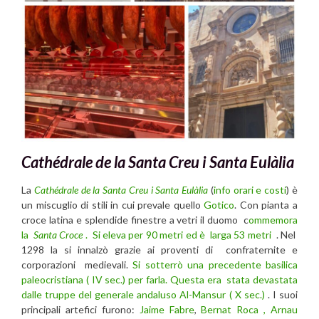
Cathédrale de la Santa Creu i Santa Eulàlia
La
Cathédrale de la Santa Creu i Santa Eulàlia
(
info orari e costi
) è
un miscuglio di stili in cui prevale quello
Gotico
. Con pianta a
croce latina e splendide finestre a vetri il duomo c
ommemora
la
Santa Croce
. Si eleva per 90 metri ed è larga 53 metri
. Nel
1298 la si innalzò grazie ai proventi di confraternite e
corporazioni medievali.
Si sotterrò una precedente basilica
paleocristiana ( IV sec.) per farla. Questa era stata devastata
dalle truppe del generale andaluso Al-Mansur ( X sec.)
. I suoi
principali artefici furono:
Jaime Fabre
,
Bernat Roca , Arnau