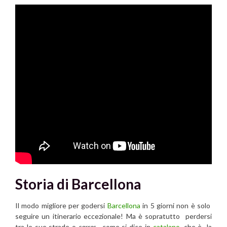
Storia di Barcellona
Il modo migliore per godersi
Barcellona
in 5 giorni non è solo
seguire un itinerario eccezionale! Ma è sopratutto perdersi
tra le sue strade o
carres
, come si dice in
catalano
, che è la