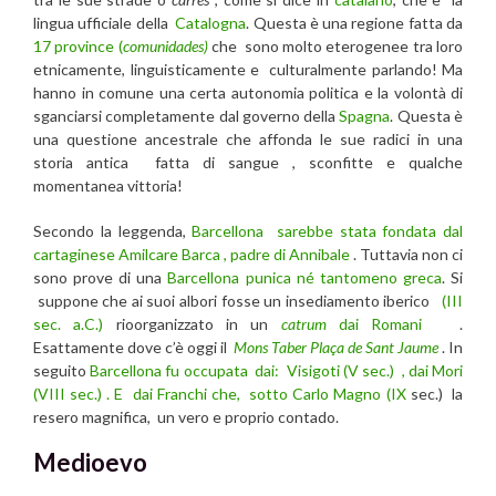
lingua ufficiale della
Catalogna
. Questa è una regione fatta da
17 province (
comunidades)
che sono molto eterogenee tra loro
etnicamente, linguisticamente e culturalmente parlando! Ma
hanno in comune una certa autonomia politica e la volontà di
sganciarsi completamente dal governo della
Spagna
. Questa è
una questione ancestrale che affonda le sue radici in una
storia antica fatta di sangue , sconfitte e qualche
momentanea vittoria!
Secondo la leggenda,
Barcellona
sarebbe stata fondata dal
cartaginese Amilcare Barca , padre di Annibale
. Tuttavia non ci
sono prove di una
Barcellona
punica né tantomeno greca
. Si
suppone che ai suoi albori fosse un insediamento iberico
(III
sec. a.C.)
rioorganizzato in un
catrum
dai Romani
.
Esattamente dove c’è oggi il
Mons Taber
Plaça de Sant Jaume
. In
seguito
Barcellona fu occupata dai: Visigoti (V sec.) , dai Mori
(VIII sec.) . E dai Franchi che, sotto Carlo Magno (IX
sec.) la
resero magnifica, un vero e proprio contado.
Medioevo