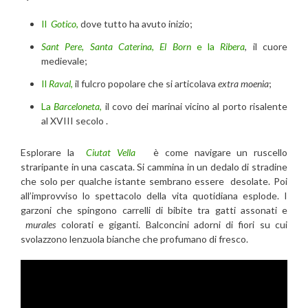
Il
Gotico
,
dove tutto ha avuto inizio;
Sant Pere, Santa Caterina
,
El
Born
e la
Ribera
, il cuore
medievale;
Il
Raval
,
il fulcro popolare che si articolava
extra moenia
;
La
Barceloneta
,
il covo dei marinai vicino al porto risalente
al XVIII secolo .
Esplorare la
Ciutat Vella
è come navigare un ruscello
straripante in una cascata. Si cammina in un dedalo di stradine
che solo per qualche istante sembrano essere desolate. Poi
all’improvviso lo spettacolo della vita quotidiana esplode. I
garzoni che spingono carrelli di bibite tra gatti assonati e
murales
colorati e giganti. Balconcini adorni di fiori su cui
svolazzono lenzuola bianche che profumano di fresco.