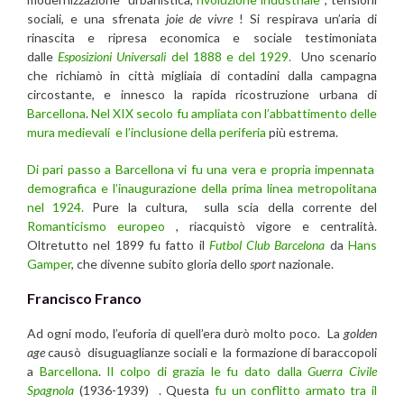
sociali, e una sfrenata
joie de vivre
! Si respirava un’aria di
rinascita e ripresa economica e sociale testimoniata
dalle
Esposizioni Universali
del 1888 e del 1929.
Uno scenario
che richiamò in città migliaia di contadini dalla campagna
circostante, e innesco la rapida ricostruzione urbana di
Barcellona
.
Nel XIX secolo fu ampliata con l’abbattimento delle
mura medievali e l’inclusione della periferia
più estrema.
Di pari passo a Barcellona vi fu una vera e propria impennata
demografica e l’inaugurazione della prima linea metropolitana
nel 1924.
Pure la cultura, sulla scia della corrente del
Romanticismo europeo
, riacquistò vigore e centralità.
Oltretutto nel 1899 fu fatto il
Futbol Club Barcelona
da
Hans
Gamper
, che divenne subito gloria dello
sport
nazionale.
Francisco Franco
Ad ogni modo, l’euforia di quell’era durò molto poco. La
golden
age
causò disuguaglianze sociali e la formazione di baraccopoli
a
Barcellona
.
Il colpo di grazia le fu dato dalla
Guerra Civile
Spagnola
(1936-1939) . Questa
fu un conflitto armato tra il