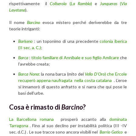
rispettivamente il
Collserola
(
La Rambla
)
e
Junqueras
(
Via
Layetana
).
Il nome
Barcino
evoca mistero perché deriverebbe da tre
teorie intriganti:
Barkeno
: un toponimo di una precedente
colonia iberica
(II sec. a. C.)
;
Barca
:
titolo familiare di Annibale e suo figlio Amilcare
che
l’avrebbe creata;
Barca
Nona
:
la nona barca (mito del
Vello D’Oro
) che Ercole
recuperò appena naufragata nella costa catalana
. L’eroe
si innamorò di questo anfratto e si narra che qui pose le
basi dell’urbe.
Cosa è rimasto di
Barcino
?
La Barcellona romana
prosperò accanto alla
dominata
Tarragona
. Fino al suo declino per instabilità politica (III -IV
sec. d.C.) . Le sue tracce sono ancora visibili nel
Barrio Gotico
e