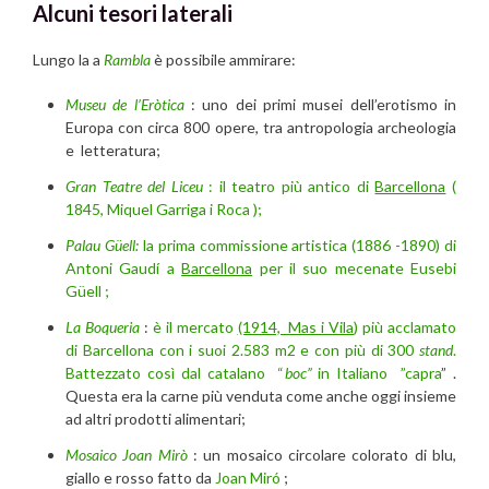
Alcuni tesori laterali
Lungo la a
Rambla
è possibile ammirare:
Museu de l’Eròtica
: uno dei primi musei dell’erotismo in
Europa con circa 800 opere, tra antropologia archeologia
e letteratura;
Gran Teatre del Liceu
: il teatro più antico di
Barcellona
(
1845, Miquel Garriga i Roca );
Palau Güell:
la prima commissione artistica (1886 -1890) di
Antoni Gaudí a
Barcellona
per il suo mecenate Eusebi
Güell ;
La Boqueria
:
è il mercato
(1914, Mas i Vila
) più acclamato
di Barcellona con i suoi 2.583 m2 e con più di 300
stand
.
Battezzato così dal catalano “
boc”
in Italiano
”capra
” .
Questa era la carne più venduta come anche oggi insieme
ad altri prodotti alimentari;
Mosaico Joan Mirò
: un mosaico circolare colorato di blu,
giallo e rosso fatto da
Joan Miró
;