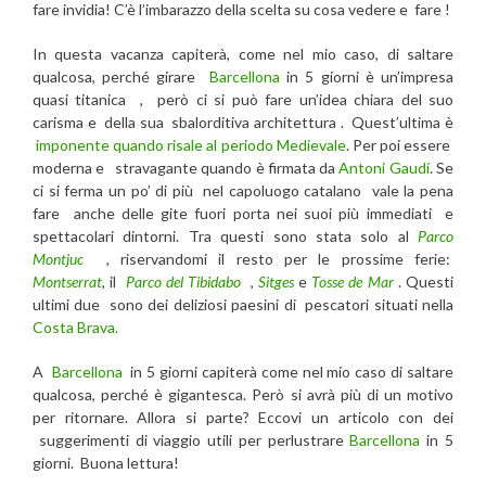
fare invidia! C’è l’imbarazzo della scelta su cosa vedere e fare !
In questa vacanza capiterà, come nel mio caso, di saltare
qualcosa, perché girare
Barcellona
in 5 giorni è un’impresa
quasi titanica , però ci si può fare un’idea chiara del suo
carisma e della sua sbalorditiva architettura . Quest’ultima è
imponente quando risale al periodo Medievale
. Per poi essere
moderna e stravagante quando è firmata da
Antoni Gaudí
. Se
ci si ferma un po’ di più nel capoluogo catalano vale la pena
fare anche delle gite fuori porta nei suoi più immediati e
spettacolari dintorni. Tra questi sono stata solo al
Parco
Montjuc
, riservandomi il resto per le prossime ferie:
Montserrat
, il
Parco del Tibidabo
,
Sitges
e
Tosse de Mar
. Questi
ultimi due sono dei deliziosi paesini di pescatori situati nella
Costa Brava.
A
Barcellona
in 5 giorni capiterà come nel mio caso di saltare
qualcosa, perché è gigantesca. Però si avrà più di un motivo
per ritornare. Allora si parte? Eccovi un articolo con dei
suggerimenti di viaggio utili per perlustrare
Barcellona
in 5
giorni. Buona lettura!