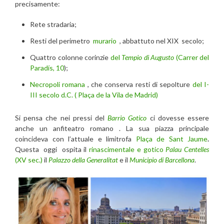
precisamente:
Rete stradaria;
Resti del perimetro
murario
, abbattuto nel XIX secolo;
Quattro colonne corinzie
del
Tempio di Augusto
(Carrer del
Paradís, 10
);
Necropoli romana
, che conserva resti di sepolture
del I-
III secolo d.C. ( Plaça de la Vila de Madrid)
Si pensa che nei pressi del
Barrio Gotico
ci dovesse essere
anche un anfiteatro romano . La sua piazza principale
coincideva con l’attuale e limitrofa
Plaça de Sant Jaume
.
Questa oggi ospita il
rinascimentale e gotico
Palau Centelles
(XV sec.)
il
Palazzo della Generalitat
e il
Municipio di Barcellona
.