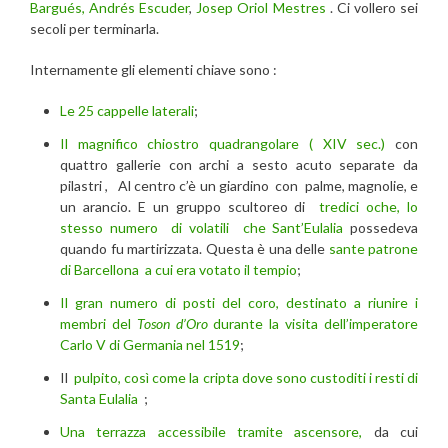
Bargués, Andrés Escuder
,
Josep Oriol Mestres
. Ci vollero sei
secoli per terminarla.
Internamente gli elementi chiave sono :
Le 25 cappelle laterali
;
Il magnifico chiostro quadrangolare ( XIV sec.)
con
quattro gallerie con archi a sesto acuto separate da
pilastri , Al centro c’è un giardino con palme, magnolie, e
un arancio. E un gruppo scultoreo di
tredici oche, lo
stesso numero di volatili che Sant’Eulalia
possedeva
quando fu martirizzata. Questa è una delle
sante patrone
di Barcellona
a cui era votato il tempio
;
Il gran numero di posti del coro, destinato a riunire i
membri del
Toson d’Oro
durante la visita dell’imperatore
Carlo V di Germania nel 1519
;
Il
pulpito, così come la cripta dove sono custoditi i resti di
Santa Eulalia
;
Una terrazza accessibile tramite ascensore,
da cui