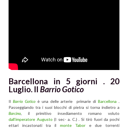
Barcellona in 5 giorni . 20
Luglio. Il
Barrio Gotico
Il
Barrio Gotico
è una delle arterie primarie di
Barcellona
.
Passeggiando tra i suoi blocchi di pietra si torna indietro a
Barcino
, il primitivo insediamento romano voluto
dall’imperatore Augusto
(I sec- a. C.) . Si tirò fuori da pochi
ettari incastonati tra il
monte Tabor
e due torrenti