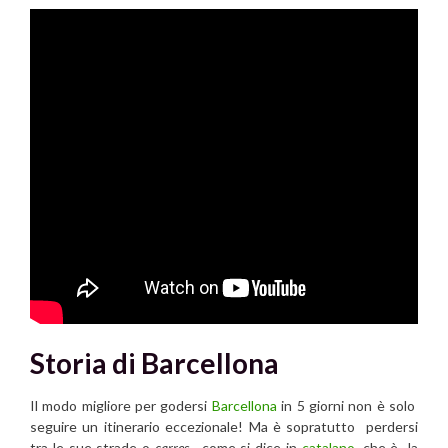
Storia di Barcellona
Il modo migliore per godersi
Barcellona
in 5 giorni non è solo
seguire un itinerario eccezionale! Ma è sopratutto perdersi
tra le sue strade o
carres
, come si dice in
catalano
, che è la