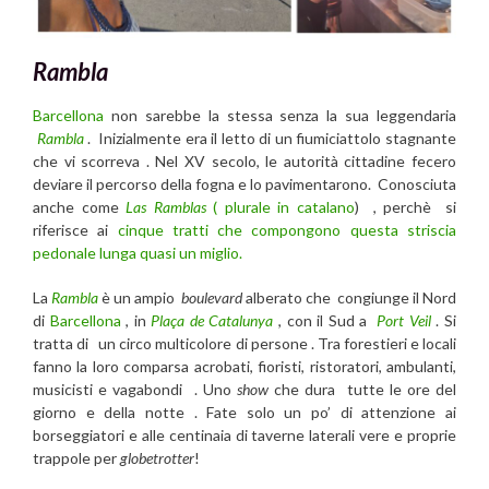
Rambla
Barcellona
non sarebbe la stessa senza la sua leggendaria
Rambla
. Inizialmente era il letto di un fiumiciattolo stagnante
che vi scorreva . Nel XV secolo, le autorità cittadine fecero
deviare il percorso della fogna e lo pavimentarono. Conosciuta
anche come
Las Ramblas
(
plurale in catalano
) , perchè si
riferisce ai
cinque tratti che compongono questa striscia
pedonale lunga quasi un miglio.
La
Rambla
è un ampio
boulevard
alberato che congiunge il Nord
di
Barcellona
, in
Plaça de Catalunya
, con il Sud a
Port Veil
. Si
tratta di un circo multicolore di persone . Tra forestieri e locali
fanno la loro comparsa acrobati, fioristi, ristoratori, ambulanti,
musicisti e vagabondi . Uno
show
che dura tutte le ore del
giorno e della notte . Fate solo un po’ di attenzione ai
borseggiatori e alle centinaia di taverne laterali vere e proprie
trappole per
globetrotter
!