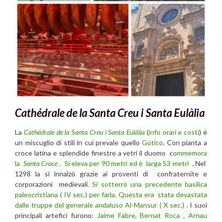
Cathédrale de la Santa Creu i Santa Eulàlia
La
Cathédrale de la Santa Creu i Santa Eulàlia
(
info orari e costi
) è
un miscuglio di stili in cui prevale quello
Gotico
. Con pianta a
croce latina e splendide finestre a vetri il duomo c
ommemora
la
Santa Croce
. Si eleva per 90 metri ed è larga 53 metri
. Nel
1298 la si innalzò grazie ai proventi di confraternite e
corporazioni medievali.
Si sotterrò una precedente basilica
paleocristiana ( IV sec.) per farla. Questa era stata devastata
dalle truppe del generale andaluso Al-Mansur ( X sec.)
. I suoi
principali artefici furono:
Jaime Fabre
,
Bernat Roca , Arnau