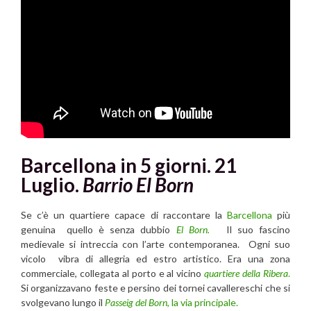
Barcellona in 5 giorni. 21
Luglio.
Barrio El Born
Se c’è un quartiere capace di raccontare la
Barcellona
più
genuina quello è senza dubbio
El Born.
Il suo fascino
medievale si intreccia con l’arte contemporanea. Ogni suo
vicolo vibra di allegria ed estro artistico. Era una zona
commerciale, collegata al porto e al vicino
quartiere della Ribera
.
Si organizzavano feste e persino dei tornei cavallereschi che si
svolgevano lungo il
Passeig del Born
, la via principale.