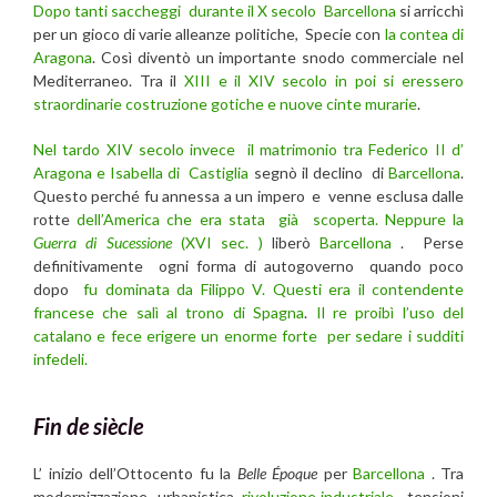
Dopo tanti saccheggi durante il X secolo
Barcellona
si arricchì
per un gioco di varie alleanze politiche, Specie con
la contea di
Aragona
. Così diventò un importante snodo commerciale nel
Mediterraneo. Tra il
XIII e il XIV secolo in poi si eressero
straordinarie costruzione gotiche e nuove cinte murarie
.
Nel tardo XIV secolo invece il matrimonio tra Federico II d’
Aragona e Isabella di Castiglia
segnò il declino di
Barcellona
.
Questo perché fu annessa a un impero e venne esclusa dalle
rotte
dell’America che era stata già scoperta. Neppure la
Guerra di Sucessione
(XVI sec. )
liberò
Barcellona
. Perse
definitivamente ogni forma di autogoverno quando poco
dopo
fu dominata da Filippo V. Questi era il contendente
francese che salì al trono di Spagna
.
Il re proibì l’uso del
catalano e fece erigere un enorme forte per sedare i sudditi
infedeli.
Fin de siècle
L’ inizio dell’Ottocento fu la
Belle Époque
per
Barcellona
. Tra
modernizzazione urbanistica,
rivoluzione industriale
, tensioni