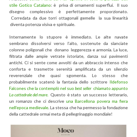
stile Gotico Catalano
: è priva di ornamenti superflui. Il suo
disegno complessivo è perfettamente proporzionato.
Corredata da due torri ottagonali gemelle la sua linearità
diventa potenza visiva e spirituale.
Internamente lo stupore è immediato. Le alte navate
sembrano dissolversi verso l’alto, sostenute da slanciate
colonne poligonali che donano leggerezza e armonia. La luce,
filtrata dalle ampie vetrate istoriate, danza sui pavimenti
antichi. Ci si sente come avvolti da un abbraccio intenso che
conforta e trasmette serenità amplificata da un silenzio
reverenziale che quasi sgomenta. Lo stesso che
probabilmente scatenò la fantasia dello scrittore
Ildefonso
Falcones che la contemplò nel suo
best seller
chiamato appunto
La cattedrale del mare
.
Questo è stato un successo letterario,
un romanzo che ci descrive
una Barcellona povera ma fiera
nell’epoca medievale
. La stessa che ha permesso la fondazione
della cattedrale ormai meta di pellegrinaggio mondiale!