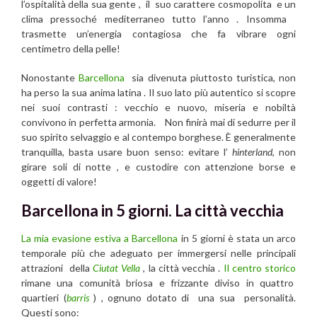
l’ospitalità della sua gente , il suo carattere cosmopolita e un
clima pressoché mediterraneo tutto l’anno . Insomma
trasmette un’energia contagiosa che fa vibrare ogni
centimetro della pelle!
Nonostante
Barcellona
sia divenuta piuttosto turistica, non
ha perso la sua anima latina . Il suo lato più autentico si scopre
nei suoi contrasti : vecchio e nuovo, miseria e nobiltà
convivono in perfetta armonia. Non finirà mai di sedurre per il
suo spirito selvaggio e al contempo borghese. È generalmente
tranquilla, basta usare buon senso: evitare l’
hinterland
, non
girare soli di notte , e custodire con attenzione borse e
oggetti di valore!
Barcellona in 5 giorni. La città vecchia
La mia evasione estiva a Barcellona
in 5 giorni è stata un arco
temporale più che adeguato per immergersi nelle principali
attrazioni della
Ciutat Vella
, la città vecchia .
Il centro storico
rimane una comunità briosa e frizzante diviso in quattro
quartieri (
barris
) , ognuno dotato di una sua personalità.
Questi sono: