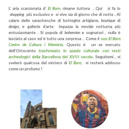
L’ aria scanzonata d’
El Born.
rimane tuttora . Qui si fa lo
shopping
più esclusivo e si vive sia di giorno che di notte . Al
calare delle saracinesche di botteghe artigiane,
boutique
di
design
, e gallerie d’arte impazza la
movida
notturna più
entusiasmante . Si popola di
bohemien
e sognatori , nulla è
lasciato al caso ed è tutto una sorpresa . Come il
suo
El Born
Centre de Cultura i Memòria
. Questo è un
ex
mercato
dell’Ottocento
trasformato in spazio culturale con resti
archeologici della Barcellona del XVIII secolo
. Seguitemi , vi
svelerò qualcosa del mistero di
El Born,
vi resterà addosso
come un profumo !