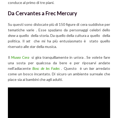
conduce al primo di tre piani.
Da Cervantes a Frec Mercury
Su questi sono dislocate più di 150 figure di cera suddivise per
tematiche varie . Esse spaziano da personaggi celebri dello
show
a quello della storia. Da quello della cultura a quello della
politica. Il
set
che mi ha più entusiasmato è stato quello
riservato alle
star
della musica.
Il
Museo Cera
si gira tranquillamente in un’ora . Se volete fare
una sosta per qualcosa da bere e per riposarvi andate
nell’adiacente
Bosc de les Fades
. Questo è un
bar
arredato
come un bosco incantato. Di sicuro un ambiente surreale che
piace sia ai bambini che agli adulti.