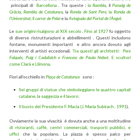
principali di
Barcellona
. Tra queste :
la
Rambla
, il
Passeig de
Gràcia
,
Rambla de Catalunya
, la
Ronda de Sant Pere
, la
Ronda de
l’Universitat
, il
carrer de Pelai
e la
Avinguda del
Portal de l’Àngel
.
Le
sue origini risalgono al XIX secolo . Fino al 1927
fu oggetto
di diverse ristrutturazioni e abbellimenti . Questi includono
fontane, monumenti importanti e altro ancora dovuto agli
interventi di artisti eccezionali.
Tra questi gli architetti:
Pere
Falqués, Puig i Cadafalch e Francesc de Paula Nebot.
E scultori
come Clarà e Llimona
.
Fiori all’occhiello in
Plaça de Catalunya
sono :
Sei gruppi di statue che simboleggiano le quattro capitali
catalane, la saggezza e il lavoro;
Il busto del Presidente F. Macia (J. Maria Subirach , 1991
).
Ovviamente la sua vivacità è dovuta anche a una moltitudine
di ristoranti, caffè, centri commerciali, trasporti pubblici, e
uffici
che la popolano. La piazza è spesso palco per