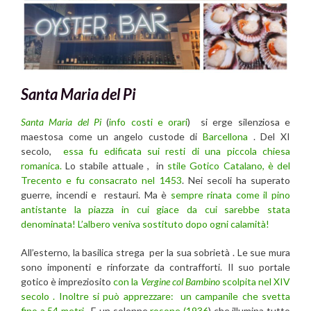
Santa Maria del Pi
Santa Maria del Pi
(
info costi e orari
) si erge silenziosa e
maestosa come un angelo custode di
Barcellona
. Del XI
secolo,
essa fu edificata sui resti di una piccola chiesa
romanica.
Lo stabile attuale , in
stile Gotico Catalano, è del
Trecento e fu consacrato nel 1453
. Nei secoli ha superato
guerre, incendi e restauri. Ma è
sempre rinata come il pino
antistante la piazza in cui giace da cui sarebbe stata
denominata! L’albero veniva sostituto dopo ogni calamità!
All’esterno, la basilica strega per la sua sobrietà . Le sue mura
sono imponenti e rinforzate da contrafforti. Il suo portale
gotico è impreziosito
con la
Vergine col Bambino
scolpita nel XIV
secolo . Inoltre si può apprezzare: un campanile che svetta
fino a 54 metri
. E un solenne
rosone (1936
) che illumina tutto