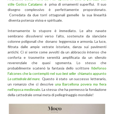
stile Gotico Catalano
: è priva di ornamenti superflui. Il suo
disegno complessivo è perfettamente proporzionato.
Corredata da due torri ottagonali gemelle la sua linearità
diventa potenza visiva e spirituale.
Internamente lo stupore è immediato. Le alte navate
sembrano dissolversi verso l’alto, sostenute da slanciate
colonne poligonali che donano leggerezza e armonia. La luce,
filtrata dalle ampie vetrate istoriate, danza sui pavimenti
antichi. Ci si sente come avvolti da un abbraccio intenso che
conforta e trasmette serenità amplificata da un silenzio
reverenziale che quasi sgomenta. Lo stesso che
probabilmente scatenò la fantasia dello scrittore
Ildefonso
Falcones che la contemplò nel suo
best seller
chiamato appunto
La cattedrale del mare
.
Questo è stato un successo letterario,
un romanzo che ci descrive
una Barcellona povera ma fiera
nell’epoca medievale
. La stessa che ha permesso la fondazione
della cattedrale ormai meta di pellegrinaggio mondiale!