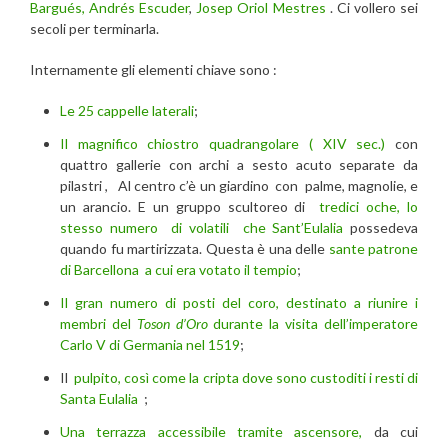
Bargués, Andrés Escuder
,
Josep Oriol Mestres
. Ci vollero sei
secoli per terminarla.
Internamente gli elementi chiave sono :
Le 25 cappelle laterali
;
Il magnifico chiostro quadrangolare ( XIV sec.)
con
quattro gallerie con archi a sesto acuto separate da
pilastri , Al centro c’è un giardino con palme, magnolie, e
un arancio. E un gruppo scultoreo di
tredici oche, lo
stesso numero di volatili che Sant’Eulalia
possedeva
quando fu martirizzata. Questa è una delle
sante patrone
di Barcellona
a cui era votato il tempio
;
Il gran numero di posti del coro, destinato a riunire i
membri del
Toson d’Oro
durante la visita dell’imperatore
Carlo V di Germania nel 1519
;
Il
pulpito, così come la cripta dove sono custoditi i resti di
Santa Eulalia
;
Una terrazza accessibile tramite ascensore,
da cui