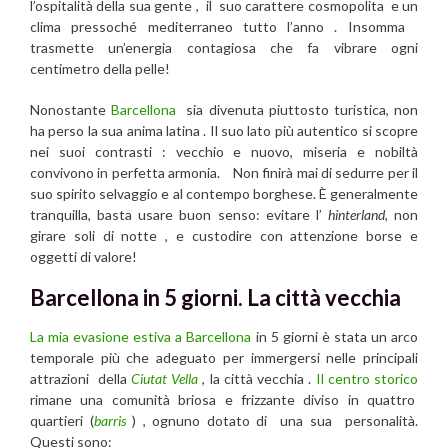
l’ospitalità della sua gente , il suo carattere cosmopolita e un
clima pressoché mediterraneo tutto l’anno . Insomma
trasmette un’energia contagiosa che fa vibrare ogni
centimetro della pelle!
Nonostante
Barcellona
sia divenuta piuttosto turistica, non
ha perso la sua anima latina . Il suo lato più autentico si scopre
nei suoi contrasti : vecchio e nuovo, miseria e nobiltà
convivono in perfetta armonia. Non finirà mai di sedurre per il
suo spirito selvaggio e al contempo borghese. È generalmente
tranquilla, basta usare buon senso: evitare l’
hinterland
, non
girare soli di notte , e custodire con attenzione borse e
oggetti di valore!
Barcellona in 5 giorni. La città vecchia
La mia evasione estiva a Barcellona
in 5 giorni è stata un arco
temporale più che adeguato per immergersi nelle principali
attrazioni della
Ciutat Vella
, la città vecchia .
Il centro storico
rimane una comunità briosa e frizzante diviso in quattro
quartieri (
barris
) , ognuno dotato di una sua personalità.
Questi sono: