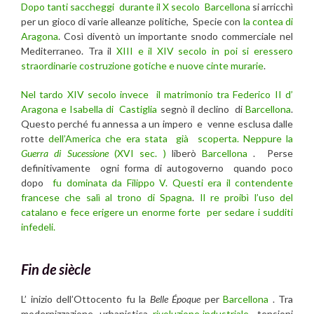
Dopo tanti saccheggi durante il X secolo
Barcellona
si arricchì
per un gioco di varie alleanze politiche, Specie con
la contea di
Aragona
. Così diventò un importante snodo commerciale nel
Mediterraneo. Tra il
XIII e il XIV secolo in poi si eressero
straordinarie costruzione gotiche e nuove cinte murarie
.
Nel tardo XIV secolo invece il matrimonio tra Federico II d’
Aragona e Isabella di Castiglia
segnò il declino di
Barcellona
.
Questo perché fu annessa a un impero e venne esclusa dalle
rotte
dell’America che era stata già scoperta. Neppure la
Guerra di Sucessione
(XVI sec. )
liberò
Barcellona
. Perse
definitivamente ogni forma di autogoverno quando poco
dopo
fu dominata da Filippo V. Questi era il contendente
francese che salì al trono di Spagna
.
Il re proibì l’uso del
catalano e fece erigere un enorme forte per sedare i sudditi
infedeli.
Fin de siècle
L’ inizio dell’Ottocento fu la
Belle Époque
per
Barcellona
. Tra
modernizzazione urbanistica,
rivoluzione industriale
, tensioni