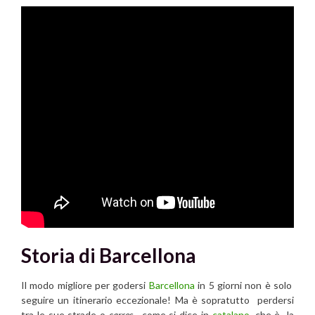
Storia di Barcellona
Il modo migliore per godersi
Barcellona
in 5 giorni non è solo
seguire un itinerario eccezionale! Ma è sopratutto perdersi
tra le sue strade o
carres
, come si dice in
catalano
, che è la