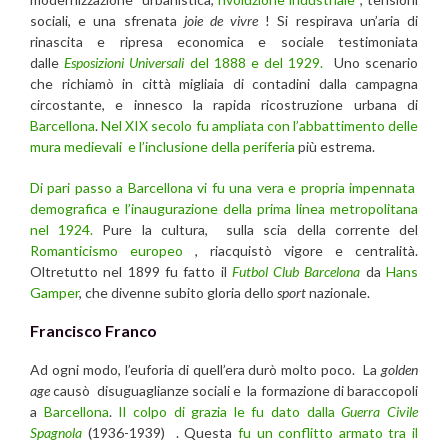
sociali, e una sfrenata
joie de vivre
! Si respirava un’aria di
rinascita e ripresa economica e sociale testimoniata
dalle
Esposizioni Universali
del 1888 e del 1929.
Uno scenario
che richiamò in città migliaia di contadini dalla campagna
circostante, e innesco la rapida ricostruzione urbana di
Barcellona
.
Nel XIX secolo fu ampliata con l’abbattimento delle
mura medievali e l’inclusione della periferia
più estrema.
Di pari passo a Barcellona vi fu una vera e propria impennata
demografica e l’inaugurazione della prima linea metropolitana
nel 1924.
Pure la cultura, sulla scia della corrente del
Romanticismo europeo
, riacquistò vigore e centralità.
Oltretutto nel 1899 fu fatto il
Futbol Club Barcelona
da
Hans
Gamper
, che divenne subito gloria dello
sport
nazionale.
Francisco Franco
Ad ogni modo, l’euforia di quell’era durò molto poco. La
golden
age
causò disuguaglianze sociali e la formazione di baraccopoli
a
Barcellona
.
Il colpo di grazia le fu dato dalla
Guerra Civile
Spagnola
(1936-1939) . Questa
fu un conflitto armato tra il