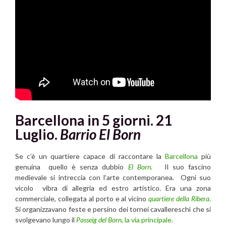
Barcellona in 5 giorni. 21
Luglio.
Barrio El Born
Se c’è un quartiere capace di raccontare la
Barcellona
più
genuina quello è senza dubbio
El Born.
Il suo fascino
medievale si intreccia con l’arte contemporanea. Ogni suo
vicolo vibra di allegria ed estro artistico. Era una zona
commerciale, collegata al porto e al vicino
quartiere della Ribera
.
Si organizzavano feste e persino dei tornei cavallereschi che si
svolgevano lungo il
Passeig del Born
, la via principale.