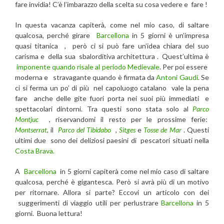
fare invidia! C’è l’imbarazzo della scelta su cosa vedere e fare !
In questa vacanza capiterà, come nel mio caso, di saltare
qualcosa, perché girare
Barcellona
in 5 giorni è un’impresa
quasi titanica , però ci si può fare un’idea chiara del suo
carisma e della sua sbalorditiva architettura . Quest’ultima è
imponente quando risale al periodo Medievale
. Per poi essere
moderna e stravagante quando è firmata da
Antoni Gaudí
. Se
ci si ferma un po’ di più nel capoluogo catalano vale la pena
fare anche delle gite fuori porta nei suoi più immediati e
spettacolari dintorni. Tra questi sono stata solo al
Parco
Montjuc
, riservandomi il resto per le prossime ferie:
Montserrat
, il
Parco del Tibidabo
,
Sitges
e
Tosse de Mar
. Questi
ultimi due sono dei deliziosi paesini di pescatori situati nella
Costa Brava.
A
Barcellona
in 5 giorni capiterà come nel mio caso di saltare
qualcosa, perché è gigantesca. Però si avrà più di un motivo
per ritornare. Allora si parte? Eccovi un articolo con dei
suggerimenti di viaggio utili per perlustrare
Barcellona
in 5
giorni. Buona lettura!