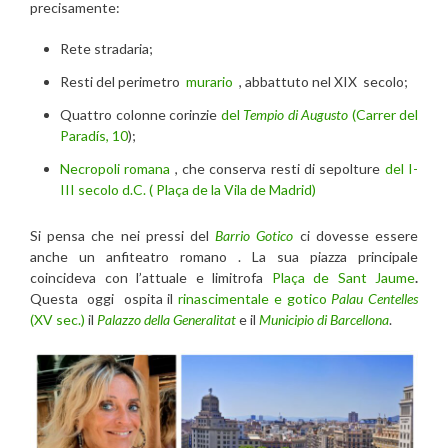
precisamente:
Rete stradaria;
Resti del perimetro
murario
, abbattuto nel XIX secolo;
Quattro colonne corinzie
del
Tempio di Augusto
(Carrer del
Paradís, 10
);
Necropoli romana
, che conserva resti di sepolture
del I-
III secolo d.C. ( Plaça de la Vila de Madrid)
Si pensa che nei pressi del
Barrio Gotico
ci dovesse essere
anche un anfiteatro romano . La sua piazza principale
coincideva con l’attuale e limitrofa
Plaça de Sant Jaume
.
Questa oggi ospita il
rinascimentale e gotico
Palau Centelles
(XV sec.)
il
Palazzo della Generalitat
e il
Municipio di Barcellona
.