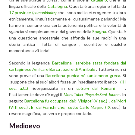
lingua ufficiale della
Catalogna
. Questa è una regione fatta da
17 province (
comunidades)
che sono molto eterogenee tra loro
etnicamente, linguisticamente e culturalmente parlando! Ma
hanno in comune una certa autonomia politica e la volontà di
sganciarsi completamente dal governo della
Spagna
. Questa è
una questione ancestrale che affonda le sue radici in una
storia antica fatta di sangue , sconfitte e qualche
momentanea vittoria!
Secondo la leggenda,
Barcellona
sarebbe stata fondata dal
cartaginese Amilcare Barca , padre di Annibale
. Tuttavia non ci
sono prove di una
Barcellona
punica né tantomeno greca
. Si
suppone che ai suoi albori fosse un insediamento iberico
(III
sec. a.C.)
rioorganizzato in un
catrum
dai Romani
.
Esattamente dove c’è oggi il
Mons Taber
Plaça de Sant Jaume
. In
seguito
Barcellona fu occupata dai: Visigoti (V sec.) , dai Mori
(VIII sec.) . E dai Franchi che, sotto Carlo Magno (IX
sec.) la
resero magnifica, un vero e proprio contado.
Medioevo