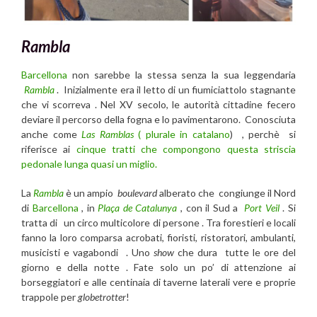
Rambla
Barcellona
non sarebbe la stessa senza la sua leggendaria
Rambla
. Inizialmente era il letto di un fiumiciattolo stagnante
che vi scorreva . Nel XV secolo, le autorità cittadine fecero
deviare il percorso della fogna e lo pavimentarono. Conosciuta
anche come
Las Ramblas
(
plurale in catalano
) , perchè si
riferisce ai
cinque tratti che compongono questa striscia
pedonale lunga quasi un miglio.
La
Rambla
è un ampio
boulevard
alberato che congiunge il Nord
di
Barcellona
, in
Plaça de Catalunya
, con il Sud a
Port Veil
. Si
tratta di un circo multicolore di persone . Tra forestieri e locali
fanno la loro comparsa acrobati, fioristi, ristoratori, ambulanti,
musicisti e vagabondi . Uno
show
che dura tutte le ore del
giorno e della notte . Fate solo un po’ di attenzione ai
borseggiatori e alle centinaia di taverne laterali vere e proprie
trappole per
globetrotter
!