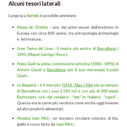
Alcuni tesori laterali
Lungo la a
Rambla
è possibile ammirare:
Museu de l’Eròtica
: uno dei primi musei dell’erotismo in
Europa con circa 800 opere, tra antropologia archeologia
e letteratura;
Gran Teatre del Liceu
: il teatro più antico di
Barcellona
(
1845, Miquel Garriga i Roca );
Palau Güell:
la prima commissione artistica (1886 -1890) di
Antoni Gaudí a
Barcellona
per il suo mecenate Eusebi
Güell ;
La Boqueria
:
è il mercato
(1914, Mas i Vila
) più acclamato
di Barcellona con i suoi 2.583 m2 e con più di 300
stand
.
Battezzato così dal catalano “
boc”
in Italiano
”capra
” .
Questa era la carne più venduta come anche oggi insieme
ad altri prodotti alimentari;
Mosaico Joan Mirò
: un mosaico circolare colorato di blu,
giallo e rosso fatto da
Joan Miró
;