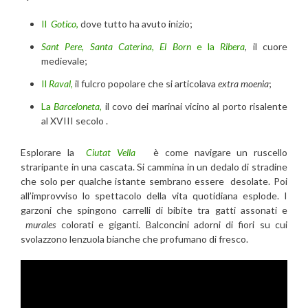
Il
Gotico
,
dove tutto ha avuto inizio;
Sant Pere, Santa Caterina
,
El
Born
e la
Ribera
, il cuore
medievale;
Il
Raval
,
il fulcro popolare che si articolava
extra moenia
;
La
Barceloneta
,
il covo dei marinai vicino al porto risalente
al XVIII secolo .
Esplorare la
Ciutat Vella
è come navigare un ruscello
straripante in una cascata. Si cammina in un dedalo di stradine
che solo per qualche istante sembrano essere desolate. Poi
all’improvviso lo spettacolo della vita quotidiana esplode. I
garzoni che spingono carrelli di bibite tra gatti assonati e
murales
colorati e giganti. Balconcini adorni di fiori su cui
svolazzono lenzuola bianche che profumano di fresco.