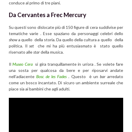
conduce al primo di tre piani.
Da Cervantes a Frec Mercury
Su questi sono dislocate più di 150 figure di cera suddivise per
tematiche varie . Esse spaziano da personaggi celebri dello
show
a quello della storia. Da quello della cultura a quello della
politica. Il
set
che mi ha più entusiasmato è stato quello
riservato alle
star
della musica.
Il
Museo Cera
si gira tranquillamente in un’ora . Se volete fare
una sosta per qualcosa da bere e per riposarvi andate
nell’adiacente
Bosc de les Fades
. Questo è un
bar
arredato
come un bosco incantato. Di sicuro un ambiente surreale che
piace sia ai bambini che agli adulti.