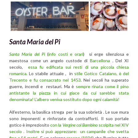
Santa Maria del Pi
Santa Maria del Pi
(
info costi e orari
) si erge silenziosa e
maestosa come un angelo custode di
Barcellona
. Del XI
secolo,
essa fu edificata sui resti di una piccola chiesa
romanica.
Lo stabile attuale , in
stile Gotico Catalano, è del
Trecento e fu consacrato nel 1453
. Nei secoli ha superato
guerre, incendi e restauri. Ma è
sempre rinata come il pino
antistante la piazza in cui giace da cui sarebbe stata
denominata! L’albero veniva sostituto dopo ogni calamità!
All’esterno, la basilica strega per la sua sobrietà . Le sue mura
sono imponenti e rinforzate da contrafforti. Il suo portale
gotico è impreziosito
con la
Vergine col Bambino
scolpita nel XIV
secolo . Inoltre si può apprezzare: un campanile che svetta
fino a 54 metri
. E un solenne
rosone (1936
) che illumina tutto