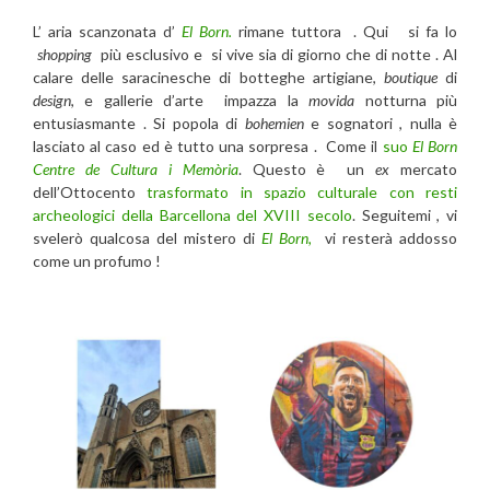
L’ aria scanzonata d’
El Born.
rimane tuttora . Qui si fa lo
shopping
più esclusivo e si vive sia di giorno che di notte . Al
calare delle saracinesche di botteghe artigiane,
boutique
di
design
, e gallerie d’arte impazza la
movida
notturna più
entusiasmante . Si popola di
bohemien
e sognatori , nulla è
lasciato al caso ed è tutto una sorpresa . Come il
suo
El Born
Centre de Cultura i Memòria
. Questo è un
ex
mercato
dell’Ottocento
trasformato in spazio culturale con resti
archeologici della Barcellona del XVIII secolo
. Seguitemi , vi
svelerò qualcosa del mistero di
El Born,
vi resterà addosso
come un profumo !