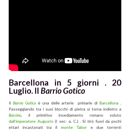
Barcellona in 5 giorni . 20
Luglio. Il
Barrio Gotico
Il
Barrio Gotico
è una delle arterie primarie di
Barcellona
.
Passeggiando tra i suoi blocchi di pietra si torna indietro a
Barcino
, il primitivo insediamento romano voluto
dall’imperatore Augusto
(I sec- a. C.) . Si tirò fuori da pochi
ettari incastonati tra il
monte Tabor
e due torrenti