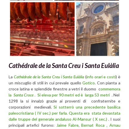
Cathédrale de la Santa Creu i Santa Eulàlia
La
Cathédrale de la Santa Creu i Santa Eulàlia
(
info orari e costi
) è
un miscuglio di stili in cui prevale quello
Gotico
. Con pianta a
croce latina e splendide finestre a vetri il duomo c
ommemora
la
Santa Croce
. Si eleva per 90 metri ed è larga 53 metri
. Nel
1298 la si innalzò grazie ai proventi di confraternite e
corporazioni medievali.
Si sotterrò una precedente basilica
paleocristiana ( IV sec.) per farla. Questa era stata devastata
dalle truppe del generale andaluso Al-Mansur ( X sec.)
. I suoi
principali artefici furono:
Jaime Fabre
,
Bernat Roca , Arnau