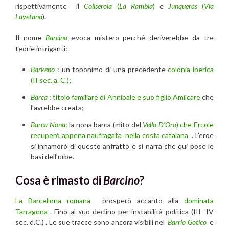
rispettivamente il
Collserola
(
La Rambla
)
e
Junqueras
(
Via
Layetana
).
Il nome
Barcino
evoca mistero perché deriverebbe da tre
teorie intriganti:
Barkeno
: un toponimo di una precedente
colonia iberica
(II sec. a. C.)
;
Barca
:
titolo familiare di Annibale e suo figlio Amilcare
che
l’avrebbe creata;
Barca
Nona
:
la nona barca (mito del
Vello D’Oro
) che Ercole
recuperò appena naufragata nella costa catalana
. L’eroe
si innamorò di questo anfratto e si narra che qui pose le
basi dell’urbe.
Cosa è rimasto di
Barcino
?
La Barcellona romana
prosperò accanto alla
dominata
Tarragona
. Fino al suo declino per instabilità politica (III -IV
sec. d.C.) . Le sue tracce sono ancora visibili nel
Barrio Gotico
e