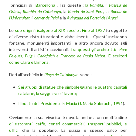
principali di
Barcellona
. Tra queste :
la
Rambla
, il
Passeig de
Gràcia
,
Rambla de Catalunya
, la
Ronda de Sant Pere
, la
Ronda de
l’Universitat
, il
carrer de Pelai
e la
Avinguda del
Portal de l’Àngel
.
Le
sue origini risalgono al XIX secolo . Fino al 1927
fu oggetto
di diverse ristrutturazioni e abbellimenti . Questi includono
fontane, monumenti importanti e altro ancora dovuto agli
interventi di artisti eccezionali.
Tra questi gli architetti:
Pere
Falqués, Puig i Cadafalch e Francesc de Paula Nebot.
E scultori
come Clarà e Llimona
.
Fiori all’occhiello in
Plaça de Catalunya
sono :
Sei gruppi di statue che simboleggiano le quattro capitali
catalane, la saggezza e il lavoro;
Il busto del Presidente F. Macia (J. Maria Subirach , 1991
).
Ovviamente la sua vivacità è dovuta anche a una moltitudine
di ristoranti, caffè, centri commerciali, trasporti pubblici, e
uffici
che la popolano. La piazza è spesso palco per