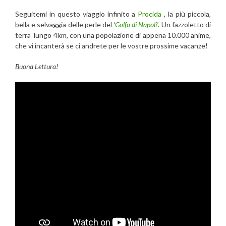
Seguitemi in questo viaggio infinito a
Procida
, la più piccola,
bella e selvaggia delle perle del
‘
Golfo di Napoli’
.
Un fazzoletto di
terra lungo 4km, con una popolazione di appena 10.000 anime,
che vi incanterà se ci andrete per le vostre prossime vacanze!
Buona Lettura!