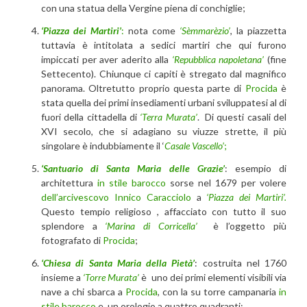
con una statua della Vergine piena di conchiglie;
‘Piazza dei Martiri’
:
nota come
‘Sèmmarèzio’
, la piazzetta
tuttavia è intitolata a sedici martiri che qui furono
impiccati per aver aderito alla
‘Repubblica napoletana’
(fine
Settecento). Chiunque ci capiti è stregato dal magnifico
panorama. Oltretutto proprio questa parte di
Procida
è
stata quella dei primi insediamenti urbani sviluppatesi al di
fuori della cittadella di
‘Terra Murata’
. Di questi casali del
XVI secolo, che si adagiano su viuzze strette, il più
singolare è indubbiamente il ‘
Casale Vascello’
;
‘Santuario di Santa Maria delle Grazie’
: esempio di
architettura
in stile barocco
sorse nel 1679 per volere
dell’arcivescovo Innico Caracciolo
a
‘Piazza dei Martiri’.
Questo tempio religioso , affacciato con tutto il suo
splendore a
‘Marina di Corricella’
è l’oggetto più
fotografato di
Procida
;
‘Chiesa di Santa Maria della Pietà’
: costruita nel 1760
insieme a
‘Torre Murata’
è uno dei primi elementi visibili via
nave a chi sbarca a
Procida
, con la su torre campanaria
in
stile barocco
e un orologio a quattro quadranti;