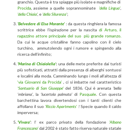
granchio. Questa è tra spiagge più isolate e magnifiche di
Procida
, assieme a quelle soprannominate
‘della Lingua’
,
‘della Chiaia’
,
e
‘della Silurenza’
;
‘Belvedere di Elsa Morante’
: da questa ringhiera la famosa
scrittrice ebbe l’ispirazione per la nascita
di Arturo, il
ragazzino attore principale del suo più grande romanzo.
Da cui le acque cristalline fanno capolino con il cielo
turchino, ammutolendo ogni i rumore e spingendo alla
ricerca dell’infinito;
‘Marina di Chiaiolella’
:
una delle mete preferite dai turisti
più sofisticati, attratti dalla presenza di alberghi sontuosi
e localini alla moda. Camminando lungo i moli all’altezza di
‘via Giovanni da Procida’
, ci si imbatte nel caratteristico
‘Santuario di San Giuseppe’
del 1836. Qui è arenata
‘bella
‘mbriana’
, la
‘lucertola palmata’
di
Pasquale
. Con questa
barchettina lavora divertendosi con i tanti clienti che
affollano il suo
‘Riccio Apartments’
!
Specie quando il caldo
imperversa;
‘Vivara’
: l’ ex parco privato della fondazione
‘Albano
Francescano’
dal 2002 è stato fatto riserva naturale statale