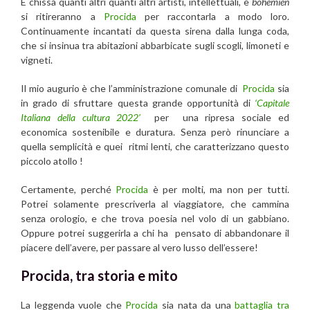
E chissà quanti altri quanti altri artisti, intellettuali, e
bohemien
si ritireranno a
Procida
per raccontarla a modo loro.
Continuamente incantati da questa sirena dalla lunga coda,
che si insinua tra abitazioni abbarbicate sugli scogli, limoneti e
vigneti.
Il mio augurio è che l’amministrazione comunale di
Procida
sia
in grado di sfruttare questa grande opportunità di
‘Capitale
Italiana della cultura 2022’
per una ripresa sociale ed
economica sostenibile e duratura. Senza però rinunciare a
quella semplicità e quei ritmi lenti, che caratterizzano questo
piccolo atollo !
Certamente, perché
Procida
è per molti, ma non per tutti.
Potrei solamente prescriverla al viaggiatore, che cammina
senza orologio, e che trova poesia nel volo di un gabbiano.
Oppure potrei suggerirla a chi ha pensato di abbandonare il
piacere dell’avere, per passare al vero lusso dell’essere!
Procida, tra storia e mito
La leggenda vuole che
Procida
sia nata da una
battaglia tra