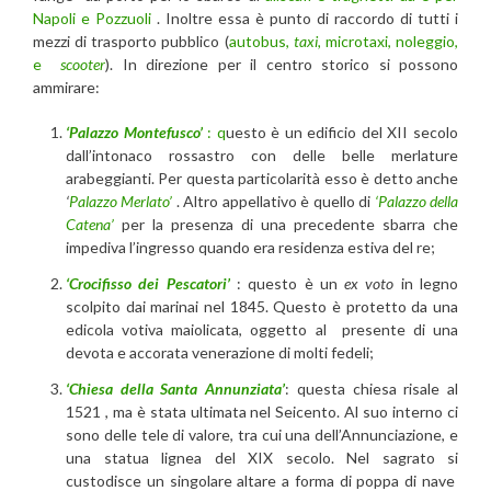
Napoli e Pozzuoli
. Inoltre essa è punto di raccordo di tutti i
mezzi di trasporto pubblico (
autobus,
taxi,
microtaxi, noleggio,
e
scooter
). In direzione per il centro storico si possono
ammirare:
‘Palazzo Montefusco’
: q
uesto è un edificio del XII secolo
dall’intonaco rossastro con delle belle merlature
arabeggianti. Per questa particolarità esso è detto anche
‘
Palazzo Merlato’
. Altro appellativo è quello di
‘Palazzo della
Catena’
per la presenza di una precedente sbarra che
impediva l’ingresso quando era residenza estiva del re;
‘Crocifisso dei Pescatori’
: questo è un
ex voto
in legno
scolpito dai marinai nel 1845. Questo è protetto da una
edicola votiva maiolicata, oggetto al presente di una
devota e accorata venerazione di molti fedeli;
‘Chiesa della Santa Annunziata’
: questa chiesa risale al
1521 , ma è stata ultimata nel Seicento. Al suo interno ci
sono delle tele di valore, tra cui una dell’Annunciazione, e
una statua lignea del XIX secolo. Nel sagrato si
custodisce un singolare altare a forma di poppa di nave