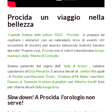
Procida un viaggio nella
bellezza
‘Capitale Italiana della cultura 2022’,
Procida:
si prepara ad
ospitare i visitatori con un calendario ricco di eventi. Un’
occasione di riscatto per questo minuscolo isolotto baciato
dal sole! Proprio così,
Procida
non è solo il coloratissimo
borgo
marinaro della
‘Marina di Corricella’
.
Stiamo parlando del regno dell’
‘Isola di Arturo’
, celebre
capolavoro di
Elsa Morante
. E ancora del
set
di
celebri film
quali
: il
‘Postino’
con
Massimo Troisi
,
‘Il talento di Mr Ripley’
con
Matt
Damon
, e
‘Detenuto in attesa di giudizio’
con
Alberto Sordi
! Solo
per citarne alcuni
della lunga lista
.
Slow down!
A Procida l’orologio non
serve!