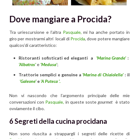
Dove mangiare a Procida?
Tra un’escursione e l’altra
Pasquale,
mi ha anche portato in
giro per mostrarmi altri locali di
Procida
, dove potere mangiare
qualcos’di caratteristico:
Ristoranti sofisticati ed eleganti a
‘Marina Grande’
:
‘Albatros’
e
‘Medusa’
;
Trattorie semplici e genuine a
‘Marina di Chiaiolella’
: il
‘Galeone’
e
‘A Puteca ‘.
Non vi nascondo che l’argomento principale delle mie
conversazioni con
Pasquale,
in queste soste
gourmet
è stato
ovviamente il cibo.
6 Segreti della cucina procidana
Non sono riuscita a strappargli i segreti delle ricette di