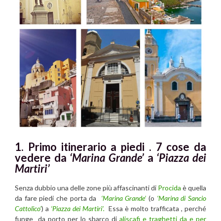
1. Primo itinerario a piedi . 7 cose da
vedere da
‘Marina Grande’
a
‘Piazza dei
Martiri’
Senza dubbio una delle zone più affascinanti di
Procida
è quella
da fare piedi che porta da
‘Marina Grande’
(o
‘Marina di Sancio
Cattolico’
) a
‘Piazza dei Martiri’.
Essa è molto trafficata , perché
funge da porto per lo sbarco di
aliscafi e traghetti da e per