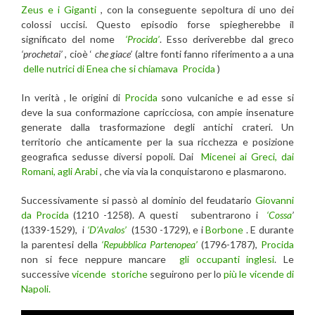
Zeus e i Giganti
, con la conseguente sepoltura di uno dei
colossi uccisi. Questo episodio forse spiegherebbe il
significato del nome
‘Procida’
. Esso deriverebbe dal greco
‘prochetai’
, cioè ‘
che giace’
(altre fonti fanno riferimento a a una
delle nutrici di Enea che si chiamava
Procida
)
In verità , le origini di
Procida
sono vulcaniche e ad esse si
deve la sua conformazione capricciosa, con ampie insenature
generate dalla trasformazione degli antichi crateri. Un
territorio che anticamente per la sua ricchezza e posizione
geografica sedusse diversi popoli. Dai
Micenei ai Greci, dai
Romani, agli Arabi
, che via via la conquistarono e plasmarono.
Successivamente si passò al dominio del feudatario
Giovanni
da Procida
(1210 -1258). A questi subentrarono i
‘Cossa
’
(1339-1529), i
‘D’Avalos’
(1530 -1729), e i
Borbone
. E durante
la parentesi della
‘Repubblica Partenopea’
(1796-1787),
Procida
non si fece neppure mancare
gli occupanti inglesi
. Le
successive
vicende storiche
seguirono per lo
più le vicende di
Napoli.