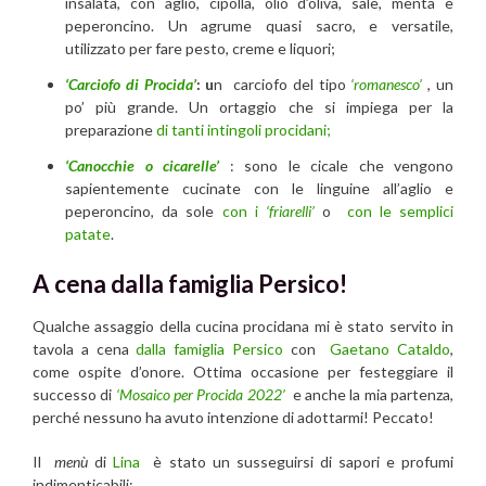
insalata, con aglio, cipolla, olio d’oliva, sale, menta e
peperoncino. Un agrume quasi sacro, e versatile,
utilizzato per fare pesto, creme e liquori;
‘Carciofo di Procida’
: u
n carciofo del tipo
‘romanesco’
, un
po’ più grande. Un ortaggio che si impiega per la
preparazione
di tanti intingoli procidani;
‘Canocchie o cicarelle’
: sono le cicale che vengono
sapientemente cucinate con le linguine all’aglio e
peperoncino, da sole
con i
‘friarelli’
o
con le semplici
patate
.
A cena dalla famiglia Persico!
Qualche assaggio della cucina procidana mi è stato servito in
tavola a cena
dalla famiglia Persico
con
Gaetano Cataldo
,
come ospite d’onore. Ottima occasione per festeggiare il
successo di
‘Mosaico per Procida 2022’
e anche la mia partenza,
perché nessuno ha avuto intenzione di adottarmi! Peccato!
Il
menù
di
Lina
è stato un susseguirsi di sapori e profumi
indimenticabili: