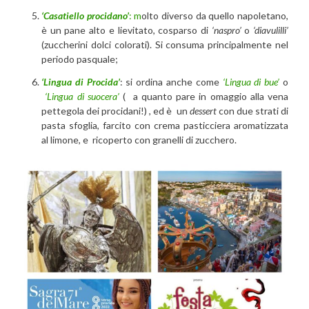
‘Casatiello procidano’
: m
olto diverso da quello napoletano,
è un pane alto e lievitato, cosparso di
‘naspro’
o
‘diavulilli’
(zuccherini dolci colorati). Si consuma principalmente nel
periodo pasquale;
‘Lingua di Procida’
: si ordina anche come
‘Lingua di bue’
o
‘Lingua di suocera’
( a quanto pare in omaggio alla vena
pettegola dei procidani!) , ed è un
dessert
con due strati di
pasta sfoglia, farcito con crema pasticciera aromatizzata
al limone, e ricoperto con granelli di zucchero.