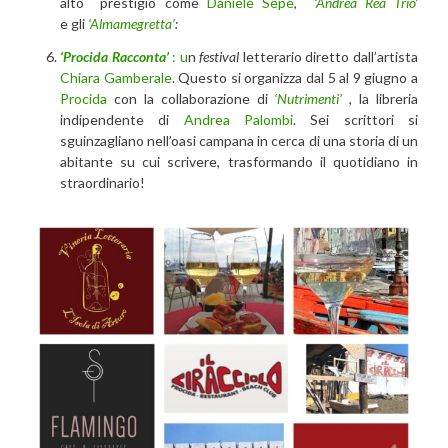
alto prestigio come
Daniele Sepe
,
‘
Andrea Rea Trio
’
e gli
‘Almamegretta’
:
‘Procida Racconta’
: u
n
festival
letterario diretto dall’artista
Chiara Gamberale
. Questo si organizza dal 5 al 9 giugno a
Procida
con la collaborazione di
‘Nutrimenti’
, la libreria
indipendente di
Andrea Palombi
. Sei scrittori si
sguinzagliano nell’oasi campana in cerca di una storia di un
abitante su cui scrivere, trasformando il quotidiano in
straordinario!