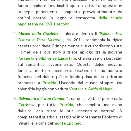
fanno ammirare inestimabili opere d’arte. Tra queste un
presepe permanente composto prevalentemente da
antichi pastori in legno e terracotta
della scuola
napoletana del XVIII secolo;
‘Museo della Graziella’
: ubicato dentro il
‘Palazzo della
Cultura a Terra Murata’
, dal 2011 testimonia la tipica
casetta procidana. Principalmente ci si custodiscono tutti
i cimeli della
love story
a triste epilogo tra la giovane
Graziella
e
Alphonse Lamartine
, che scrisse un
best seller
sul romantico avvenimento. Questa dolce giovane
fanciulla morì precocemente lasciando il suo adorato
francese nel dolore più profondo prima del suo ritorno
promesso a
Procida
. Uscendo dal museo si apre una
splendida loggia con veduta
Vesuvio
e
Golfo di Napoli
;
‘Belvedere dei due Cannoni’
: da qui la vista si perde dalla
‘Corricella’
per tutta
Procida
, che sembra una mano
dall’alto, con tutte le sue insenature naturali. A
completare il quadro si stagliano in lontananza l’isolotto di
‘Vivara’
e la cima del
monte Epomeo;