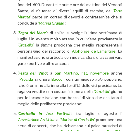
fine del ‘600. Durante le prime ore del mattino del Venerdì
Santo, al risuonar di diversi squilli di tromba, da
‘Torre
Murata’
parte un corteo di devoti e confraternite che si
conclude a
‘Marina Grande’
;
‘Sagra del Mare
’
: di solito si svolge l’ultima settimana di
luglio. Un evento molto atteso in cui viene proclamata la
‘Graziella’
, la
femme
procidana che meglio rappresenta il
personaggio del racconto di
Alphonse de Lamartine
. La
manifestazione si articola con musica,
stand
di assaggi vari,
gare sportive e altro ancora;
‘Festa del Vino’
:
a
San Martino, l’11 novembre
anche
Procida
si onora
Bacco
con un gioioso
galà
popolano,
che è un inno alla inno alla fertilità delle viti procidane. Le
ragazza vestite con costumi d’epoca della
‘Graziella’
girano
per le locande isolane con boccali di vino che esaltano il
meglio delle prelibatezze procidane;
‘Corricella In Jazz Festival’
:
tra luglio e agosto l’
‘Associazione Artistika’
a
‘Marina di Corricella’
promuove una
serie di concerti, che ha richiamano sul palco musicisti di