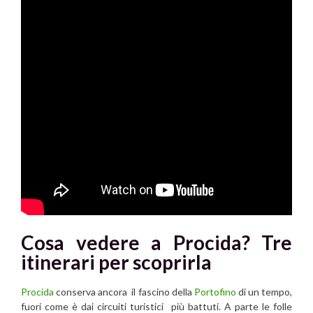
Cosa vedere a
Procida?
Tre
itinerari per scoprirla
Procida
conserva ancora il fascino della
Portofino
di un tempo,
fuori come è dai circuiti turistici più battuti. A parte le folle