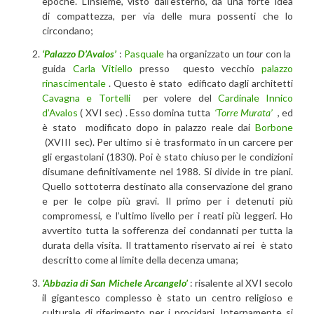
epoche. L’insieme, visto dall’esterno, dà una forte idea
di compattezza, per via delle mura possenti che lo
circondano;
‘Palazzo D’Avalos’
:
Pasquale
ha organizzato un
tour
con la
guida
Carla Vitiello
presso questo vecchio
palazzo
rinascimentale
. Questo è stato edificato dagli architetti
Cavagna e Tortelli
per volere del
Cardinale Innico
d’Avalos
( XVI sec) . Esso domina tutta
‘Torre Murata’
, ed
è stato modificato dopo in palazzo reale dai
Borbone
(XVIII sec). Per ultimo si è trasformato in un carcere per
gli ergastolani (1830). Poi è stato chiuso per le condizioni
disumane definitivamente nel 1988. Si divide in tre piani.
Quello sottoterra destinato alla conservazione del grano
e per le colpe più gravi. Il primo per i detenuti più
compromessi, e l’ultimo livello per i reati più leggeri. Ho
avvertito tutta la sofferenza dei condannati per tutta la
durata della visita. Il trattamento riservato ai rei è stato
descritto come al limite della decenza umana;
‘Abbazia di San Michele Arcangelo’
: risalente al XVI secolo
il gigantesco complesso è stato un centro religioso e
culturale di riferimento per i procidani. Internamente si