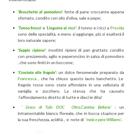
‘Bruschette al pomodoro’
: fette di pane croccante appena
sfornato, condito con olio d’oliva, sale e pepe;
‘
Tonno fresco’
e
‘Linguine ai ricci
’
:
il tonno e i ricci a
Procida
sono delle specialità, e meno si aggiunge, più si esalterà il
loro naturale sapore;
‘Seppie ripiene’
: i
nvoltini ripieni di pan grattato condito
con prezzemolo, aglio e peperoncino in salsa di pomodoro
, che sono finiti in un boccone;
‘Crostata alle fragole’
: un dolce fenomenale preparato da
Francesca
, che ha chiuso questo lauto banchetto. Le
fragole rosse sono state affondate in una vellutata di
vaniglia e zucchero. La stessa che ha causato
l’affondamento diretto di tutte e dieci le dita!
‘ Greco di Tufo DOC Oltre,Cantina Bellaria’
: un
intramontabile bianco floreale, che in bocca stupisce per
la sua freschezza, acidità , e note di
‘mela e pera Williams’
.