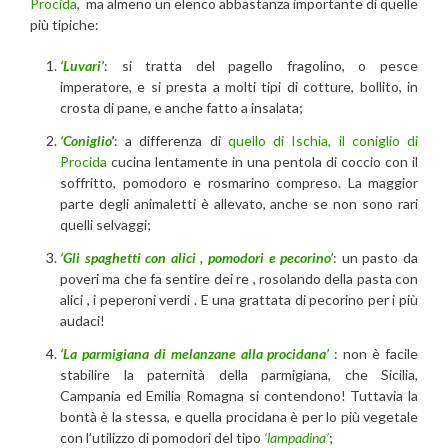
Procida
, ma almeno un elenco abbastanza importante di quelle
più tipiche:
‘Luvari’
: si tratta del pagello fragolino, o pesce
imperatore, e si presta a molti tipi di cotture, bollito, in
crosta di pane, e anche fatto a insalata;
‘Coniglio
’
: a differenza di
quello di Ischia, il coniglio di
Procida
cucina lentamente in una pentola di coccio con il
soffritto, pomodoro e rosmarino compreso. La maggior
parte degli animaletti è allevato, anche se non sono rari
quelli selvaggi;
‘Gli spaghetti con alici , pomodori e pecorino’
: un pasto da
poveri ma che fa sentire dei re , rosolando della pasta con
alici , i peperoni verdi . E una grattata di pecorino per i più
audaci!
‘La parmigiana di melanzane alla procidana’
: non è facile
stabilire la paternità della parmigiana, che Sicilia,
Campania ed Emilia Romagna si contendono! Tuttavia la
bontà è la stessa, e quella procidana è per lo più vegetale
con l’utilizzo di pomodori del tipo
‘lampadina’
;