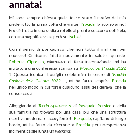
annata!
Mi sono sempre chiesta quale fosse stato il motivo del mio
piede rotto la prima volta che visitai
Procida
lo scorso anno!
Ero distrutta in una sedia a rotelle al pronto soccorso dell’isola,
con una magnifica vista però su
Ischia
!
Con il senno di poi capisco che non tutto il mal vien per
nuocere! Ci ritorno infatti nuovamente in salute quando
Roberto Cipresso
,
winemaker
di fama internazionale, mi ha
invitato a una conferenza stampa su
‘Mosaico per Procida 2022
’
! Questa iconica bottiglia celebrativa in onore di
‘Procida
Capitale della Cultura 2022’
, mi ha fatto scoprire
Procida
nell’unico modo in cui forse qualcuno lassù desiderava che la
consoscessi!
Alloggiando al
‘Riccio Apartments’
di
Pasquale Persico
e della
sua famiglia ho trovato poi una casa, più che una struttura
ricettiva moderna e accogliente!
Pasquale
, capitano di lungo
bordo, mi ha fatto da cicerone a
Procida
per un’esperienza
indimenticabile lunga un
weekend
!