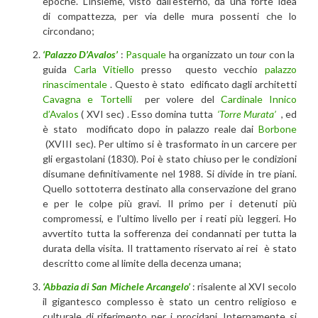
epoche. L’insieme, visto dall’esterno, dà una forte idea
di compattezza, per via delle mura possenti che lo
circondano;
‘Palazzo D’Avalos’
:
Pasquale
ha organizzato un
tour
con la
guida
Carla Vitiello
presso questo vecchio
palazzo
rinascimentale
. Questo è stato edificato dagli architetti
Cavagna e Tortelli
per volere del
Cardinale Innico
d’Avalos
( XVI sec) . Esso domina tutta
‘Torre Murata’
, ed
è stato modificato dopo in palazzo reale dai
Borbone
(XVIII sec). Per ultimo si è trasformato in un carcere per
gli ergastolani (1830). Poi è stato chiuso per le condizioni
disumane definitivamente nel 1988. Si divide in tre piani.
Quello sottoterra destinato alla conservazione del grano
e per le colpe più gravi. Il primo per i detenuti più
compromessi, e l’ultimo livello per i reati più leggeri. Ho
avvertito tutta la sofferenza dei condannati per tutta la
durata della visita. Il trattamento riservato ai rei è stato
descritto come al limite della decenza umana;
‘Abbazia di San Michele Arcangelo’
: risalente al XVI secolo
il gigantesco complesso è stato un centro religioso e
culturale di riferimento per i procidani. Internamente si