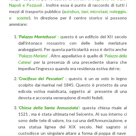
Napoli e Pozzuoli
. Inoltre essa è punto di raccordo di tutti i
mezzi di trasporto pubblico (
autobus,
taxi,
microtaxi, noleggio,
e
scooter
). In direzione per il centro storico si possono
ammirare:
‘Palazzo Montefusco’
: q
uesto è un edificio del XII secolo
dall’intonaco rossastro con delle belle merlature
arabeggianti. Per questa particolarità esso è detto anche
‘
Palazzo Merlato’
. Altro appellativo è quello di
‘Palazzo della
Catena’
per la presenza di una precedente sbarra che
impediva l’ingresso quando era residenza estiva del re;
‘Crocifisso dei Pescatori’
: questo è un
ex voto
in legno
scolpito dai marinai nel 1845. Questo è protetto da una
edicola votiva maiolicata, oggetto al presente di una
devota e accorata venerazione di molti fedeli;
‘Chiesa della Santa Annunziata’
: questa chiesa risale al
1521 , ma è stata ultimata nel Seicento. Al suo interno ci
sono delle tele di valore, tra cui una dell’Annunciazione, e
una statua lignea del XIX secolo. Nel sagrato si
custodisce un singolare altare a forma di poppa di nave