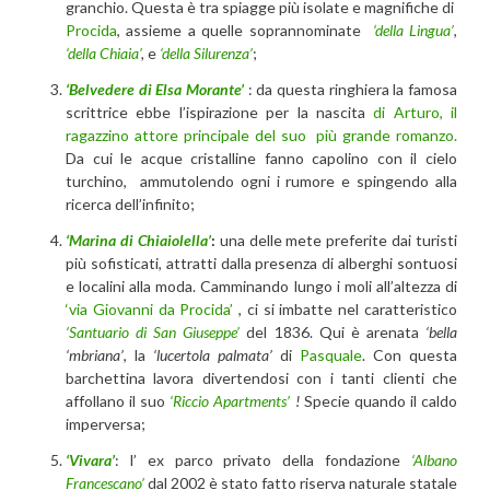
granchio. Questa è tra spiagge più isolate e magnifiche di
Procida
, assieme a quelle soprannominate
‘della Lingua’
,
‘della Chiaia’
,
e
‘della Silurenza’
;
‘Belvedere di Elsa Morante’
: da questa ringhiera la famosa
scrittrice ebbe l’ispirazione per la nascita
di Arturo, il
ragazzino attore principale del suo più grande romanzo.
Da cui le acque cristalline fanno capolino con il cielo
turchino, ammutolendo ogni i rumore e spingendo alla
ricerca dell’infinito;
‘Marina di Chiaiolella’
:
una delle mete preferite dai turisti
più sofisticati, attratti dalla presenza di alberghi sontuosi
e localini alla moda. Camminando lungo i moli all’altezza di
‘via Giovanni da Procida’
, ci si imbatte nel caratteristico
‘Santuario di San Giuseppe’
del 1836. Qui è arenata
‘bella
‘mbriana’
, la
‘lucertola palmata’
di
Pasquale
. Con questa
barchettina lavora divertendosi con i tanti clienti che
affollano il suo
‘Riccio Apartments’
!
Specie quando il caldo
imperversa;
‘Vivara’
: l’ ex parco privato della fondazione
‘Albano
Francescano’
dal 2002 è stato fatto riserva naturale statale