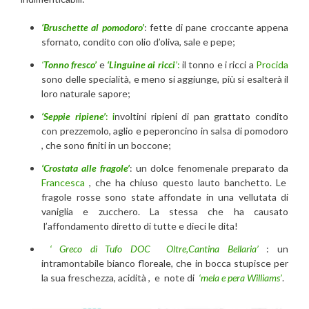
‘Bruschette al pomodoro’
: fette di pane croccante appena
sfornato, condito con olio d’oliva, sale e pepe;
‘
Tonno fresco’
e
‘Linguine ai ricci
’
:
il tonno e i ricci a
Procida
sono delle specialità, e meno si aggiunge, più si esalterà il
loro naturale sapore;
‘Seppie ripiene’
: i
nvoltini ripieni di pan grattato condito
con prezzemolo, aglio e peperoncino in salsa di pomodoro
, che sono finiti in un boccone;
‘Crostata alle fragole’
: un dolce fenomenale preparato da
Francesca
, che ha chiuso questo lauto banchetto. Le
fragole rosse sono state affondate in una vellutata di
vaniglia e zucchero. La stessa che ha causato
l’affondamento diretto di tutte e dieci le dita!
‘ Greco di Tufo DOC Oltre,Cantina Bellaria’
: un
intramontabile bianco floreale, che in bocca stupisce per
la sua freschezza, acidità , e note di
‘mela e pera Williams’
.