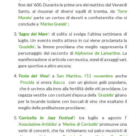
fine del ‘600. Durante le prime ore del mattino del Venerdì
Santo, al risuonar di diversi squilli di tromba, da
‘Torre
Murata’
parte un corteo di devoti e confraternite che si
conclude a
‘Marina Grande’
;
‘Sagra del Mare
’
: di solito si svolge l’ultima settimana di
luglio. Un evento molto atteso in cui viene proclamata la
‘Graziella’
, la
femme
procidana che meglio rappresenta il
personaggio del racconto di
Alphonse de Lamartine
. La
manifestazione si articola con musica,
stand
di assaggi vari,
gare sportive e altro ancora;
‘Festa del Vino’
:
a
San Martino, l’11 novembre
anche
Procida
si onora
Bacco
con un gioioso
galà
popolano,
che è un inno alla inno alla fertilità delle viti procidane. Le
ragazza vestite con costumi d’epoca della
‘Graziella’
girano
per le locande isolane con boccali di vino che esaltano il
meglio delle prelibatezze procidane;
‘Corricella In Jazz Festival’
:
tra luglio e agosto l’
‘Associazione Artistika’
a
‘Marina di Corricella’
promuove una
serie di concerti, che ha richiamano sul palco musicisti di