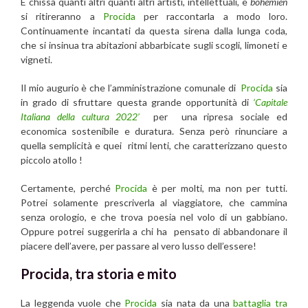
E chissà quanti altri quanti altri artisti, intellettuali, e
bohemien
si ritireranno a
Procida
per raccontarla a modo loro.
Continuamente incantati da questa sirena dalla lunga coda,
che si insinua tra abitazioni abbarbicate sugli scogli, limoneti e
vigneti.
Il mio augurio è che l’amministrazione comunale di
Procida
sia
in grado di sfruttare questa grande opportunità di
‘Capitale
Italiana della cultura 2022’
per una ripresa sociale ed
economica sostenibile e duratura. Senza però rinunciare a
quella semplicità e quei ritmi lenti, che caratterizzano questo
piccolo atollo !
Certamente, perché
Procida
è per molti, ma non per tutti.
Potrei solamente prescriverla al viaggiatore, che cammina
senza orologio, e che trova poesia nel volo di un gabbiano.
Oppure potrei suggerirla a chi ha pensato di abbandonare il
piacere dell’avere, per passare al vero lusso dell’essere!
Procida, tra storia e mito
La leggenda vuole che
Procida
sia nata da una
battaglia tra