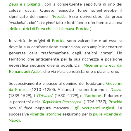
Zeus e i Giganti
, con la conseguente sepoltura di uno dei
colossi uccisi. Questo episodio forse spiegherebbe il
significato del nome
‘Procida’
. Esso deriverebbe dal greco
‘prochetai’
, cioè ‘
che giace’
(altre fonti fanno riferimento a a una
delle nutrici di Enea che si chiamava
Procida
)
In verità , le origini di
Procida
sono vulcaniche e ad esse si
deve la sua conformazione capricciosa, con ampie insenature
generate dalla trasformazione degli antichi crateri. Un
territorio che anticamente per la sua ricchezza e posizione
geografica sedusse diversi popoli. Dai
Micenei ai Greci, dai
Romani, agli Arabi
, che via via la conquistarono e plasmarono.
Successivamente si passò al dominio del feudatario
Giovanni
da Procida
(1210 -1258). A questi subentrarono i
‘Cossa
’
(1339-1529), i
‘D’Avalos’
(1530 -1729), e i
Borbone
. E durante
la parentesi della
‘Repubblica Partenopea’
(1796-1787),
Procida
non si fece neppure mancare
gli occupanti inglesi
. Le
successive
vicende storiche
seguirono per lo
più le vicende di
Napoli.