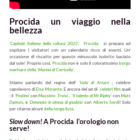
Procida un viaggio nella
bellezza
‘Capitale Italiana della cultura 2022’,
Procida:
si prepara ad
ospitare i visitatori con un calendario ricco di eventi. Un’
occasione di riscatto per questo minuscolo isolotto baciato
dal sole! Proprio così,
Procida
non è solo il coloratissimo
borgo
marinaro della
‘Marina di Corricella’
.
Stiamo parlando del regno dell’
‘Isola di Arturo’
, celebre
capolavoro di
Elsa Morante
. E ancora del
set
di
celebri film
quali
: il
‘Postino’
con
Massimo Troisi
,
‘Il talento di Mr Ripley’
con
Matt
Damon
, e
‘Detenuto in attesa di giudizio’
con
Alberto Sordi
! Solo
per citarne alcuni
della lunga lista
.
Slow down!
A Procida l’orologio non
serve!