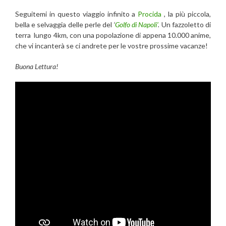
Seguitemi in questo viaggio infinito a
Procida
, la più piccola,
bella e selvaggia delle perle del
‘
Golfo di Napoli’
.
Un fazzoletto di
terra lungo 4km, con una popolazione di appena 10.000 anime,
che vi incanterà se ci andrete per le vostre prossime vacanze!
Buona Lettura!