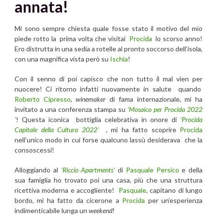
annata!
Mi sono sempre chiesta quale fosse stato il motivo del mio
piede rotto la prima volta che visitai
Procida
lo scorso anno!
Ero distrutta in una sedia a rotelle al pronto soccorso dell’isola,
con una magnifica vista però su
Ischia
!
Con il senno di poi capisco che non tutto il mal vien per
nuocere! Ci ritorno infatti nuovamente in salute quando
Roberto Cipresso
,
winemaker
di fama internazionale, mi ha
invitato a una conferenza stampa su
‘Mosaico per Procida 2022
’
! Questa iconica bottiglia celebrativa in onore di
‘Procida
Capitale della Cultura 2022’
, mi ha fatto scoprire
Procida
nell’unico modo in cui forse qualcuno lassù desiderava che la
consoscessi!
Alloggiando al
‘Riccio Apartments’
di
Pasquale Persico
e della
sua famiglia ho trovato poi una casa, più che una struttura
ricettiva moderna e accogliente!
Pasquale
, capitano di lungo
bordo, mi ha fatto da cicerone a
Procida
per un’esperienza
indimenticabile lunga un
weekend
!