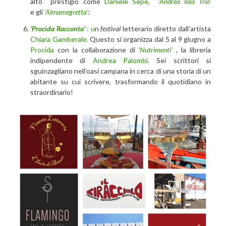
alto prestigio come
Daniele Sepe
,
‘
Andrea Rea Trio
’
e gli
‘Almamegretta’
:
‘Procida Racconta’
: u
n
festival
letterario diretto dall’artista
Chiara Gamberale
. Questo si organizza dal 5 al 9 giugno a
Procida
con la collaborazione di
‘Nutrimenti’
, la libreria
indipendente di
Andrea Palombi
. Sei scrittori si
sguinzagliano nell’oasi campana in cerca di una storia di un
abitante su cui scrivere, trasformando il quotidiano in
straordinario!