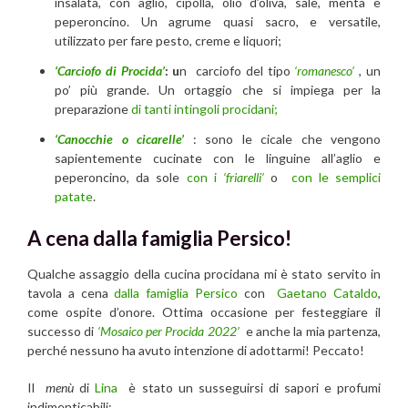
insalata, con aglio, cipolla, olio d’oliva, sale, menta e
peperoncino. Un agrume quasi sacro, e versatile,
utilizzato per fare pesto, creme e liquori;
‘Carciofo di Procida’
: u
n carciofo del tipo
‘romanesco’
, un
po’ più grande. Un ortaggio che si impiega per la
preparazione
di tanti intingoli procidani;
‘Canocchie o cicarelle’
: sono le cicale che vengono
sapientemente cucinate con le linguine all’aglio e
peperoncino, da sole
con i
‘friarelli’
o
con le semplici
patate
.
A cena dalla famiglia Persico!
Qualche assaggio della cucina procidana mi è stato servito in
tavola a cena
dalla famiglia Persico
con
Gaetano Cataldo
,
come ospite d’onore. Ottima occasione per festeggiare il
successo di
‘Mosaico per Procida 2022’
e anche la mia partenza,
perché nessuno ha avuto intenzione di adottarmi! Peccato!
Il
menù
di
Lina
è stato un susseguirsi di sapori e profumi
indimenticabili: