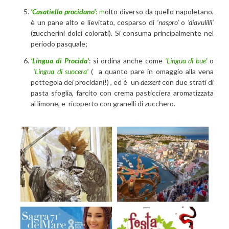
‘Casatiello procidano’
: m
olto diverso da quello napoletano,
è un pane alto e lievitato, cosparso di
‘naspro’
o
‘diavulilli’
(zuccherini dolci colorati). Si consuma principalmente nel
periodo pasquale;
‘Lingua di Procida’
: si ordina anche come
‘Lingua di bue’
o
‘Lingua di suocera’
( a quanto pare in omaggio alla vena
pettegola dei procidani!) , ed è un
dessert
con due strati di
pasta sfoglia, farcito con crema pasticciera aromatizzata
al limone, e ricoperto con granelli di zucchero.