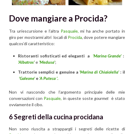
Dove mangiare a Procida?
Tra un’escursione e l’altra
Pasquale,
mi ha anche portato in
giro per mostrarmi altri locali di
Procida
, dove potere mangiare
qualcos’di caratteristico:
Ristoranti sofisticati ed eleganti a
‘Marina Grande’
:
‘Albatros’
e
‘Medusa’
;
Trattorie semplici e genuine a
‘Marina di Chiaiolella’
: il
‘Galeone’
e
‘A Puteca ‘.
Non vi nascondo che l’argomento principale delle mie
conversazioni con
Pasquale,
in queste soste
gourmet
è stato
ovviamente il cibo.
6 Segreti della cucina procidana
Non sono riuscita a strappargli i segreti delle ricette di