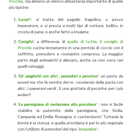
Procida
, ma almeno un elenco abbastanza importante di quelle
più tipiche:
‘Luvari’
: si tratta del pagello fragolino, o pesce
imperatore, e si presta a molti tipi di cotture, bollito, in
crosta di pane, e anche fatto a insalata;
‘Coniglio
’
: a differenza di
quello di Ischia, il coniglio di
Procida
cucina lentamente in una pentola di coccio con il
soffritto, pomodoro e rosmarino compreso. La maggior
parte degli animaletti è allevato, anche se non sono rari
quelli selvaggi;
‘Gli spaghetti con alici , pomodori e pecorino’
: un pasto da
poveri ma che fa sentire dei re , rosolando della pasta con
alici , i peperoni verdi . E una grattata di pecorino per i più
audaci!
‘La parmigiana di melanzane alla procidana’
: non è facile
stabilire la paternità della parmigiana, che Sicilia,
Campania ed Emilia Romagna si contendono! Tuttavia la
bontà è la stessa, e quella procidana è per lo più vegetale
con l’utilizzo di pomodori del tipo
‘lampadina’
;