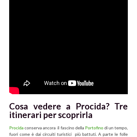
Cosa vedere a
Procida?
Tre
itinerari per scoprirla
Procida
conserva ancora il fascino della
Portofino
di un tempo,
fuori come è dai circuiti turistici più battuti. A parte le folle