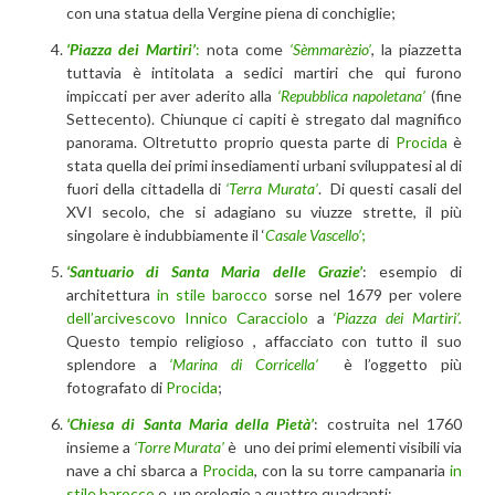
con una statua della Vergine piena di conchiglie;
‘Piazza dei Martiri’
:
nota come
‘Sèmmarèzio’
, la piazzetta
tuttavia è intitolata a sedici martiri che qui furono
impiccati per aver aderito alla
‘Repubblica napoletana’
(fine
Settecento). Chiunque ci capiti è stregato dal magnifico
panorama. Oltretutto proprio questa parte di
Procida
è
stata quella dei primi insediamenti urbani sviluppatesi al di
fuori della cittadella di
‘Terra Murata’
. Di questi casali del
XVI secolo, che si adagiano su viuzze strette, il più
singolare è indubbiamente il ‘
Casale Vascello’
;
‘Santuario di Santa Maria delle Grazie’
: esempio di
architettura
in stile barocco
sorse nel 1679 per volere
dell’arcivescovo Innico Caracciolo
a
‘Piazza dei Martiri’.
Questo tempio religioso , affacciato con tutto il suo
splendore a
‘Marina di Corricella’
è l’oggetto più
fotografato di
Procida
;
‘Chiesa di Santa Maria della Pietà’
: costruita nel 1760
insieme a
‘Torre Murata’
è uno dei primi elementi visibili via
nave a chi sbarca a
Procida
, con la su torre campanaria
in
stile barocco
e un orologio a quattro quadranti;