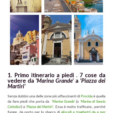
1. Primo itinerario a piedi . 7 cose da
vedere da
‘Marina Grande’
a
‘Piazza dei
Martiri’
Senza dubbio una delle zone più affascinanti di
Procida
è quella
da fare piedi che porta da
‘Marina Grande’
(o
‘Marina di Sancio
Cattolico’
) a
‘Piazza dei Martiri’.
Essa è molto trafficata , perché
funge da porto per lo sbarco di
aliscafi e traghetti da e per