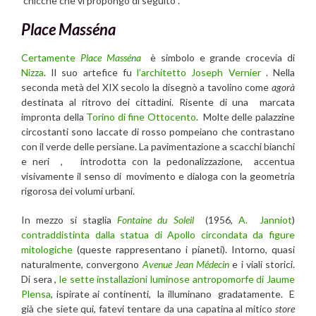
chicche che vi propongo di seguito .
Place Masséna
Certamente
Place Masséna
è simbolo e grande crocevia di
Nizza
. Il suo artefice fu
l’architetto Joseph Vernier
. Nella
seconda metà del XIX secolo la disegnò a tavolino come
agorà
destinata al ritrovo dei cittadini. Risente di una marcata
impronta della
Torino di fine Ottocento
. Molte delle palazzine
circostanti sono laccate di rosso pompeiano che contrastano
con il verde delle persiane. La pavimentazione a scacchi bianchi
e neri , introdotta con la pedonalizzazione, accentua
visivamente il senso di movimento e dialoga con la geometria
rigorosa dei volumi urbani.
In mezzo si staglia
Fontaine du Soleil
(1956,
A. Janniot
)
contraddistinta dalla statua di Apollo circondata da figure
mitologiche
(queste rappresentano i pianeti). Intorno, quasi
naturalmente, convergono
Avenue Jean Médecin
e i viali storici.
Di sera ,
le sette installazioni luminose antropomorfe di Jaume
Plensa
, ispirate ai continenti, la illuminano gradatamente. E
già che siete qui, fatevi tentare da una capatina al mitico
store