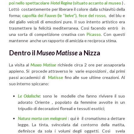
poi nello spettacolare
Hotel Regina
(situato accanto al museo
) .
Lottò costantemente per liberare il colore dalla schiavitù della
forma;
capofila dei
Fauves
(le “
belve
“), fece del rosso
, del blu e
del giallo veicoli di emozioni pure. Il suo intento artistico era
trasmettere la felicità mediterranea. Così facendo entrò in
una sorta di competizione creativa con
Picasso
. Con questi
mantenne anche un rapporto di amicizia e reciproca stima.
Dentro il
Museo Matisse
a Nizza
La visita al
Museo Matisse
richiede circa 2 ore per assaporarla
appieno. Si procede attraverso le varie esposizioni , dai primi
passi accademici di
Matisse
fino alle sue ultime creazioni. Al
suo interno spiccano:
Le Odalische
: sono le modelle che fanno rivivere il suo
adorato Oriente , popolato da femmine avvolte in un
tripudio di decorazioni floreali e tessuti esotici;
Natura morta con melograni
: qui è il cromatismo a dettare
legge. La tinta, svincolata dal contorno della matita,
definisce da sola i volumi degli oggetti. Così svela