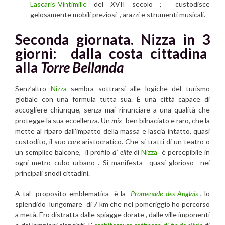
Lascaris‑Vintimille
del XVII secolo ; custodisce
gelosamente mobili preziosi , arazzi e strumenti musicali.
Seconda giornata. Nizza in 3
giorni: dalla costa cittadina
alla
Torre Bellanda
Senz’altro
Nizza
sembra sottrarsi alle logiche del turismo
globale con una formula tutta sua. È una città capace di
accogliere chiunque, senza mai rinunciare a una qualità che
protegge la sua eccellenza. Un
mix
ben bilnaciato e raro, che la
mette al riparo dall’impatto della massa e lascia intatto, quasi
custodito, il suo
core
aristocratico. Che si tratti di un teatro o
un semplice balcone, il profilo
d’ elite
di
Nizza
è percepibile in
ogni metro cubo urbano . Si manifesta quasi glorioso nei
principali snodi cittadini.
A tal proposito emblematica è la
Promenade des Anglais
, lo
splendido lungomare di 7 km che nel pomeriggio ho percorso
a metà. Ero distratta dalle spiagge dorate , dalle ville imponenti