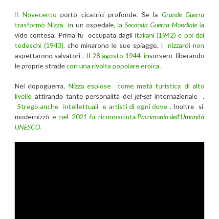
Il Novecento
portò cicatrici profonde. Se la
Grande Guerra
trasformò Nizza i
n un ospedale
, la
Seconda Guerra Mondiale
la
vide contesa. Prima fu occupata dagl
i italiani (1942) e poi dai
tedeschi (1943),
che minarono le sue spiagge.
I nizzardi non
aspettarono salvatori .
Il 28 agosto 1944 i
nsorsero liberando
le proprie strade
con una rivolta popolare eroica
.
Nel dopoguerra,
Nizza esplose come metà turistica di alto
livello
attirando tante personalità del
jet-set
internazionale .
Stregò anche intellettuali e artisti di ogni dove
. Inoltre si
modernizzò
e nel 2021 fu riconosciuta
Patrimonio dell’Umanità
UNESCO
.