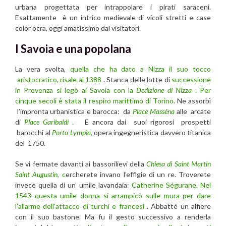
urbana progettata per intrappolare i pirati saraceni.
Esattamente è un intrico medievale di vicoli stretti e case
color ocra, oggi amatissimo dai visitatori.
I Savoia e una popolana
La vera svolta,
quella che ha dato a Nizza il suo tocco
aristocratico, risale al 1388
. Stanca delle lotte di
successione
in Provenza si legò ai Savoia con la
Dedizione di Nizza
. Per
cinque secoli è stata il respiro marittimo di Torino
. Ne assorbì
l’impronta urbanistica e barocca: da
Place Masséna
alle arcate
di
Place Garibaldi
. E ancora dai suoi rigorosi prospetti
barocchi al
Porto Lympia
,
opera ingegneristica davvero titanica
del 1750.
Se vi fermate davanti ai bassorilievi della
Chiesa di Saint Martin
Saint Augustin
, c
ercherete invano l’effigie di un re. Troverete
invece quella di un’ umile lavandaia
: Catherine Ségurane.
Nel
1543 questa umile donna si arrampicò sulle mura per dare
l’allarme dell’attacco di turchi e francesi
. Abbatté un alfiere
con il suo bastone. Ma fu il gesto successivo a renderla