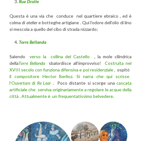
Rue Droite
Questa è una via che conduce nel quartiere ebraico , ed è
colma di
atelier
e botteghe artigiane . Qui l’odore dell’olio di lino
si mescola a quello del cibo di strada nizzardo;
Torre Bellanda
Salendo
verso la collina del Castello
, la mole cilindrica
della
Torre Bellanda
sbalordisce all’improvviso!
Costruita nel
XVIII secolo con funziona difensiva e poi residenziale ,
ospitò
il compositore Hector Berlioz. Si narra che qui scrisse
l’O
uverture
di
Re Lear
. Poco distante si scorge una
cascata
artificiale che serviva originariamente a regolare le acque della
città
.
Attualmente è un frequentatissimo belvedere
.