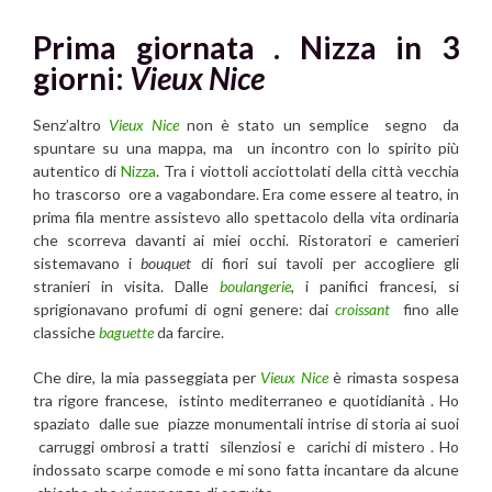
Prima giornata .
Nizza in 3
giorni:
Vieux Nice
Senz’altro
Vieux Nice
non è stato un semplice segno da
spuntare su una mappa, ma un incontro con lo spirito più
autentico di
Nizza
. Tra i viottoli acciottolati della città vecchia
ho trascorso ore a vagabondare. Era come essere al teatro, in
prima fila mentre assistevo allo spettacolo della vita ordinaria
che scorreva davanti ai miei occhi. Ristoratori e camerieri
sistemavano i
bouquet
di fiori sui tavoli per accogliere gli
stranieri in visita. Dalle
boulangerie
, i panifici francesi, si
sprigionavano profumi di ogni genere: dai
croissant
fino alle
classiche
baguette
da farcire.
Che dire, la mia passeggiata per
Vieux Nice
è rimasta sospesa
tra rigore francese, istinto mediterraneo e quotidianità . Ho
spaziato dalle sue piazze monumentali intrise di storia ai suoi
carruggi ombrosi a tratti silenziosi e carichi di mistero . Ho
indossato scarpe comode e mi sono fatta incantare da alcune