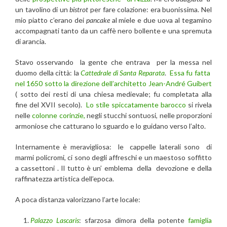
un tavolino di un
bistrot
per fare colazione: era buonissima. Nel
mio piatto c’erano dei
pancake
al miele e due uova al tegamino
accompagnati tanto da un caffè nero bollente e una spremuta
di arancia.
Stavo osservando la gente che entrava per la messa nel
duomo della città: la
Cattedrale di Santa Reparata
.
Essa fu fatta
nel 1650 sotto la direzione dell’architetto Jean-André Guibert
( sotto dei resti di una chiesa medievale; fu completata alla
fine del XVII secolo).
Lo stile spiccatamente barocco
si rivela
nelle
colonne corinzie,
negli stucchi sontuosi, nelle proporzioni
armoniose che catturano lo sguardo e lo guidano verso l’alto.
Internamente è meravigliosa: le cappelle laterali sono di
marmi policromi, ci sono degli affreschi e un maestoso soffitto
a cassettoni . Il tutto è un’ emblema della devozione e della
raffinatezza artistica dell’epoca.
A poca distanza valorizzano l’arte locale:
Palazzo Lascaris
: sfarzosa dimora della potente
famiglia