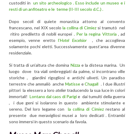
custoditi in
un sito archeologico . Esso include un museo e i
resti di un anfiteatro e le terme (II-III secolo d.C.) .
Dopo secoli di quiete monastica attorno al convento
francescano, nel XIX secolo
la collina di Cimiez
si tramutò nel
ritiro prediletto di nobili europei .
Per la regina Vittoria
, ad
esempio, venne eretto
l’
Hotel Excelsior
, che accoglieva
solamente pochi eletti. Successivamente quest’area divenne
residenziale.
Si tratta di un’altura che domina
Nizza
e la distesa marina. Un
luogo dove tra viali ombreggiati da palme, si incontrano ville
storiche , giardini rigogliosi e antichi uliveti. Un paradiso
terrestre che ammaliò anche
Matisse
e
Chagall
. I due illustri
pittori la elessero a loro
atelier
traducendo la sua luce in colori
immortali!
Lontano dal caos di Parigi
e dai tumulti della guerra
, i due geni si isolarono in questo ambiente stimolante e
sereno. Del loro legame con
la collina di Cimiez
restano al
presente due meravigliosi musei a loro dedicati . Entrambi
sono immersi in questo scenario da favola.