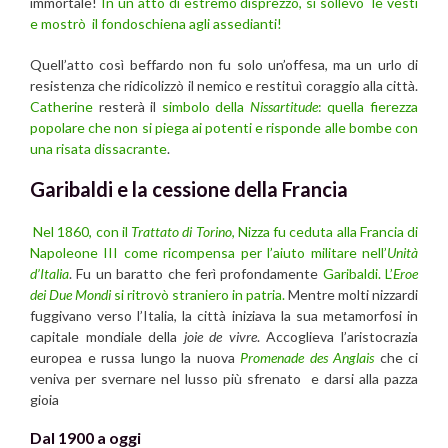
immortale!
In un atto di estremo disprezzo, si sollevò le vesti
e mostrò il fondoschiena agli assedianti!
Quell’atto così beffardo non fu solo un’offesa, ma un urlo di
resistenza che ridicolizzò il nemico e restituì coraggio alla città.
Catherine
resterà il
simbolo della
Nissartitude
: quella fierezza
popolare che non si piega ai potenti e risponde alle bombe con
una risata dissacrante
.
Garibaldi e la cessione della Francia
Nel 1860, con il
Trattato di Torino
, Nizza fu ceduta alla Francia di
Napoleone III come ricompensa per l’aiuto militare nell’
Unità
d’Italia
. Fu un baratto che ferì profondamente
Garibaldi. L’
Eroe
dei Due Mondi
si ritrovò straniero in patria.
Mentre molti nizzardi
fuggivano verso l’Italia, la città iniziava la sua metamorfosi in
capitale mondiale della
joie de vivre
. Accoglieva l’aristocrazia
europea e russa lungo la nuova
Promenade des Anglais
che ci
veniva per svernare nel lusso più sfrenato e darsi alla pazza
gioia
Dal 1900 a oggi