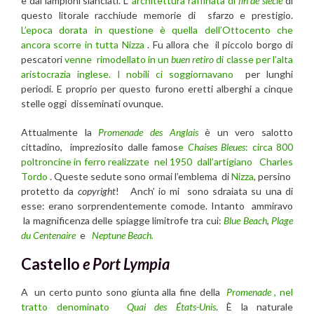
e dai lampioni slanciati. L’
architettura raffinata di
fin de siècle
di
questo litorale racchiude memorie di sfarzo e prestigio.
L’epoca dorata in questione è quella dell’Ottocento che
ancora scorre in tutta
Nizza
. Fu allora che il piccolo borgo di
pescatori
venne rimodellato in un
buen retiro
di classe per l’alta
aristocrazia inglese. I nobili ci soggiornavano
per lunghi
periodi. E proprio per questo furono eretti alberghi a cinque
stelle oggi disseminati ovunque.
Attualmente la
Promenade des Anglais
è un vero salotto
cittadino, impreziosito dalle famos
e
Chaises Bleues
: circa 800
poltroncine in ferro realizzate nel 1950 dall’artigiano
Charles
Tordo
. Queste sedute sono ormai l’emblema di
Nizza
, persino
protetto da
copyright
! Anch’ io mi sono sdraiata su una di
esse: erano sorprendentemente comode. Intanto ammiravo
la magnificenza delle spiagge limitrofe tra cui:
Blue Beach
,
Plage
du Centenaire
e
Neptune Beach.
Castello
e Port Lympia
A un certo punto sono giunta alla fine della
Promenade
, nel
tratto denominato
Quai des États-Unis
. È la naturale