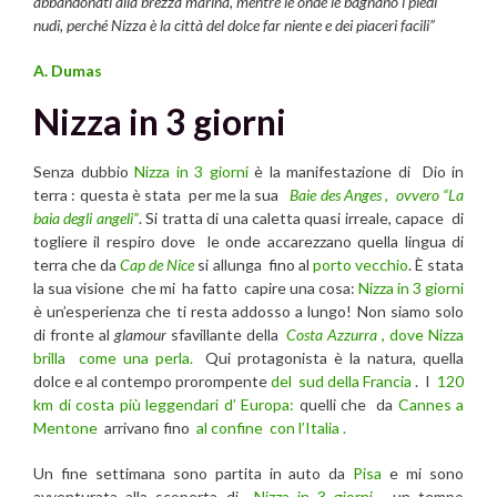
abbandonati alla brezza marina, mentre le onde le bagnano i piedi
nudi, perché Nizza è la città del dolce far niente e dei piaceri facili”
A. Dumas
Nizza in 3 giorni
Senza dubbio
Nizza in 3 giorni
è la manifestazione di Dio in
terra : questa è stata per me la sua
Baie des Anges , ovvero “La
baia degli angeli”
. Si tratta di una caletta quasi irreale, capace di
togliere il respiro dove le onde accarezzano quella lingua di
terra che da
Cap de Nice
si allunga fino al
porto vecchio
. È stata
la sua visione che mi ha fatto capire una cosa:
Nizza in 3 giorni
è un’esperienza che ti resta addosso a lungo! Non siamo solo
di fronte al
glamour
sfavillante della
Costa Azzurra
, dove Nizza
brilla come una perla.
Qui protagonista è la natura, quella
dolce e al contempo prorompente
del sud della Francia
. I
120
km di costa più leggendari d’ Europa:
quelli che da
Cannes a
Mentone
arrivano fino
al confine con l’Italia .
Un fine settimana sono partita in auto da
Pisa
e mi sono
avventurata alla scoperta di
Nizza in 3 giorni
, un tempo