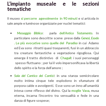
L’impianto museale e le sezioni
tematiche
Il museo
si percorre agevolmente in 90 minuti
e si articola in
sale ampie e luminose organizzate per nuclei tematici:
Messaggio Biblico
: parla
dell
‘Antico Testamento
.
In
particolare sono descritte scene prese dalla
Genesi
,
Esodo
. Le più evocative sono quelle del
Paradiso
in cui Adamo
ed Eva sono ritratti quasi trasparenti, fusi in un abbraccio
tra creature fantastiche e vegetazione rigogliosa. Qui
emerge il tratto distintivo di
Chagall
: i suoi personaggi
spesso fluttuano ; per lui il volo impersonificava la libertà
dello spirito e la forza dell’amore ;
Sala del Cantico dei Cantici
: in una stanza semicircolare
molto intima cinque tele esplodono in sfumature di
porpora calde e avvolgenti. Esse sono un inno all’umanità
intesa come riflesso del divino. Qui la
moglie Vava
, musa
eterna, incarna l’incontro tra sensualità e fede in una
danza di figure sospese;