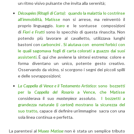
un ritmo visivo pulsante che invita alla serenità;
Découpées (Ritagli di Carta)
:
quando la malattia lo costrinse
all’immobilità, Matisse
non si arrese, ma reinventò il
proprio linguaggio.
Icaro
e le sontuose composizioni
di
Fiori e Frutti
sono lo specchio di questa rinascita. Non
potendo più lavorare al cavalletto, utilizzava lunghi
bastoni con
carboncini . Si aiutava con enormi forbici con
le quali sagomava fogli di carta colorati a guazzo dai suoi
assistenti
. È qui che avviene la sintesi estrema: colore e
forma diventano un unico, potente gesto creativo.
Osservando da vicino, si scorgono i segni dei piccoli spilli
e delle sovrapposizioni;
La Cappella di Vence e il Testamento Artistico
:
sono bozzetti
per la
Cappella del Rosario
a Vence, che Matisse
considerava il suo
masterpiece
assoluto
. I bozzetti a
grandezza naturale (i
cartoni
) mostrano la sicurezza del
suo tratto
, capace di definire un’immagine sacra con una
sola linea continua e perfetta.
La parentesi al
Museo Matisse
non è stata un semplice tributo