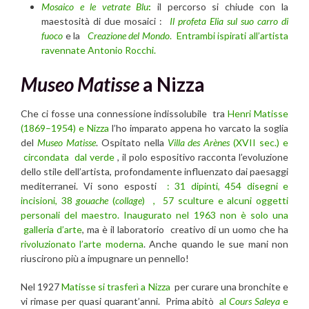
Mosaico e le vetrate Blu
:
il percorso si chiude con la
maestosità di due mosaici :
Il profeta Elia sul suo carro di
fuoco
e la
Creazione del Mondo
. Entrambi ispirati all’artista
ravennate Antonio Rocchi.
Museo Matisse
a Nizza
Che ci fosse una connessione indissolubile tra
Henri Matisse
(1869–1954) e Nizza
l’ho imparato appena ho varcato la soglia
del
Museo Matisse
. Ospitato nella
Villa des Arènes
(XVII sec.) e
circondata dal verde
, il polo espositivo racconta l’evoluzione
dello stile dell’artista, profondamente influenzato dai paesaggi
mediterranei. Vi sono esposti
: 31 dipinti, 454 disegni e
incisioni, 38
gouache
(
collage
)
, 57 sculture e alcuni oggetti
personali del maestro.
Inaugurato nel 1963 non è solo una
galleria d’arte
, ma è il laboratorio creativo di un uomo che ha
rivoluzionato l’arte moderna
. Anche quando le sue mani non
riuscirono più a impugnare un pennello!
Nel 1927
Matisse si trasferì a Nizza
per curare una bronchite e
vi rimase per quasi quarant’anni. Prima abitò
al
Cours Saleya
e