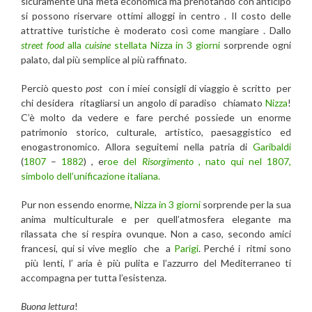
sicuramente una meta economica ma prenotando con anticipo
si possono riservare ottimi alloggi in centro . Il costo delle
attrattive turistiche è moderato così come mangiare . Dallo
street food
alla
cuisine
stellata
Nizza in 3 giorni
sorprende ogni
palato, dal più semplice al più raffinato.
Perciò questo
post
con i miei consigli di viaggio è scritto per
chi desidera ritagliarsi un angolo di paradiso chiamato
Nizza
!
C’è molto da vedere e fare perché possiede un enorme
patrimonio storico, culturale, artistico, paesaggistico ed
enogastronomico. Allora seguitemi nella patria di
Garibaldi
(
1807
–
1882
) , e
roe del
Risorgimento
, nato qui nel 1807,
simbolo dell’unificazione italiana.
Pur non essendo enorme,
Nizza in 3 giorni
sorprende per la sua
anima multiculturale e per quell’atmosfera elegante ma
rilassata che si respira ovunque. Non a caso, secondo amici
francesi, qui si vive meglio che a
Parigi
. Perché i ritmi sono
più lenti, l’ aria è più pulita e l’azzurro del Mediterraneo ti
accompagna per tutta l’esistenza.
Buona lettura
!