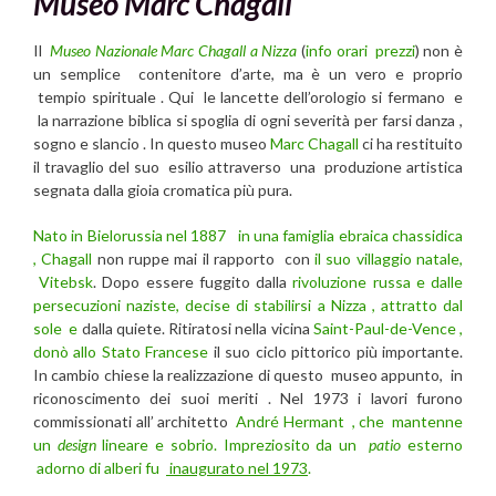
Museo Marc Chagall
Il
Museo Nazionale Marc Chagall a Nizza
(
info orari prezzi
) non è
un semplice contenitore d’arte, ma è un vero e proprio
tempio spirituale . Qui le lancette dell’orologio si fermano e
la narrazione biblica si spoglia di ogni severità per farsi danza ,
sogno e slancio . In questo museo
Marc Chagall
ci ha restituito
il travaglio del suo esilio attraverso una produzione artistica
segnata dalla gioia cromatica più pura.
Nato in Bielorussia nel 1887
in una famiglia ebraica chassidica
, Chagall
non ruppe mai il rapporto con
il suo villaggio natale,
Vitebsk
. Dopo essere fuggito dalla
rivoluzione russa e dalle
persecuzioni naziste, decise di stabilirsi a Nizza , attratto dal
sole e
dalla quiete. Ritiratosi nella vicina
Saint-Paul-de-Vence ,
donò allo Stato Francese
il suo ciclo pittorico più importante.
In cambio chiese la realizzazione di questo museo appunto, in
riconoscimento dei suoi meriti . Nel 1973 i lavori furono
commissionati all’ architetto
André Hermant , che mantenne
un
design
lineare e sobrio. Impreziosito da un
patio
esterno
adorno di alberi fu
inaugurato nel 1973
.