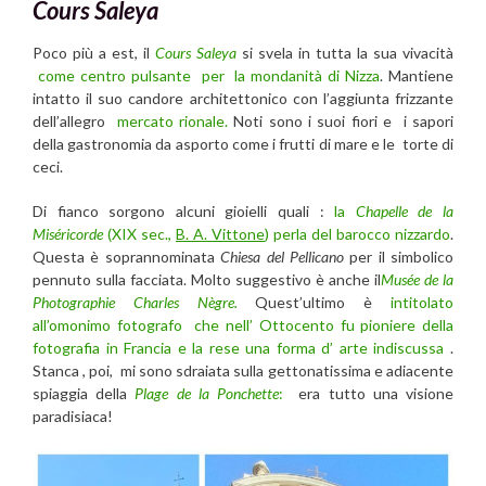
Cours Saleya
Poco più a est, il
Cours Saleya
si svela in tutta la sua vivacità
come centro pulsante per la mondanità di Nizza
. Mantiene
intatto il suo candore architettonico con l’aggiunta frizzante
dell’allegro
mercato rionale.
Noti sono i suoi fiori e i sapori
della gastronomia da asporto come i frutti di mare e le torte di
ceci.
Di fianco sorgono alcuni gioielli quali :
la
Chapelle de la
Miséricorde
(XIX sec.,
B. A. Vittone
) perla del barocco nizzardo
.
Questa è soprannominata
Chiesa del Pellicano
per il simbolico
pennuto sulla facciata. Molto suggestivo è anche il
Musée de la
Photographie Charles Nègre.
Quest’ultimo è
intitolato
all’omonimo fotografo che nell’ Ottocento fu pioniere della
fotografia in Francia e la rese una forma d’ arte indiscussa
.
Stanca , poi, mi sono sdraiata sulla gettonatissima e adiacente
spiaggia della
Plage de la Ponchette
:
era tutto una visione
paradisiaca!