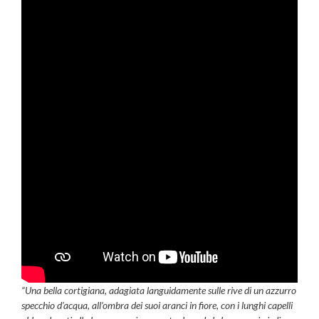
“Una bella cortigiana, adagiata languidamente sulle rive di un azzurro
specchio d’acqua, all’ombra dei suoi aranci in fiore, con i lunghi capelli