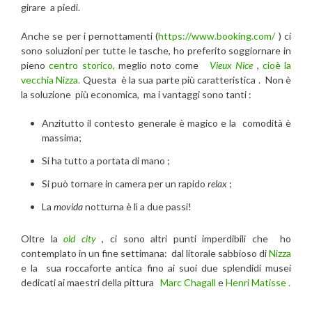
girare a piedi.
Anche se per i pernottamenti (
https://www.booking.com/
) ci
sono soluzioni per tutte le tasche, ho preferito soggiornare in
pieno
centro storico,
meglio noto come
Vieux Nice
,
cioè la
vecchia Nizza.
Questa è la sua parte più caratteristica . Non è
la soluzione più economica, ma i vantaggi sono tanti :
Anzitutto il contesto generale è magico e la comodità è
massima;
Si ha tutto a portata di mano ;
Si può tornare in camera per un rapido
relax
;
La
movida
notturna è lì a due passi!
Oltre la
old city
, ci sono altri punti imperdibili che ho
contemplato in un fine settimana: dal litorale sabbioso di
Nizza
e la sua roccaforte antica fino ai suoi due splendidi musei
dedicati ai maestri della pittura
Marc Chagall
e
Henri Matisse .