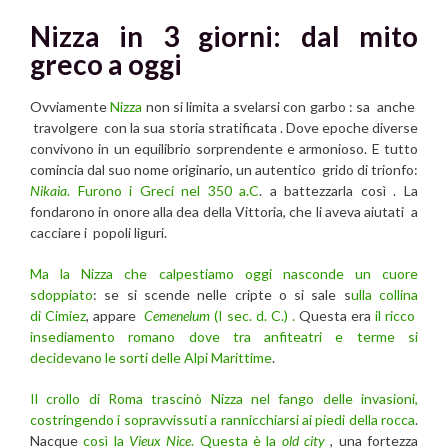
Nizza in 3 giorni: dal mito
greco a oggi
Ovviamente
Nizza
non si limita a svelarsi con garbo : sa anche
travolgere con la sua storia stratificata . Dove epoche diverse
convivono in un equilibrio sorprendente e armonioso. E tutto
comincia dal suo nome originario, un autentico grido di trionfo:
Nikaia
. Furono i Greci nel 350 a.C
. a battezzarla così . La
fondarono in onore alla dea della Vittoria, che li aveva aiutati a
cacciare i popoli liguri.
Ma la Nizza che calpestiamo oggi nasconde un cuore
sdoppiato
: se si scende nelle cripte o si sale s
ulla collina
di Cimiez
, appare
Cemenelum
(I sec. d. C.) .
Questa era
il ricco
insediamento romano dove tra anfiteatri e terme si
decidevano le sorti delle Alpi Marittime
.
Il crollo di Roma trascinò Nizza nel fango delle invasioni,
costringendo i sopravvissuti a rannicchiarsi ai piedi della rocca
.
Nacque
così la
Vieux Nice
. Questa è la
old city
, una fortezza