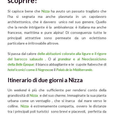
scoprire!
Si capisce bene che
Nizza
ha avuto un passato tragliato che
l’ha sì segnata ma anche plasmata in un capolavoro
architettonico, che è davvero unico nel suo genere. Quello
che la rende intrigante è la ambivalenza: è italiana ma anche
francese, marittima e pure alpina! Di conseguenza tutte le
principali attrattive sono permeate da un eclettismo
particolare e irritrovabile altrove.
Si passa dal calore
delle abitazioni colorate alla ligure e il rigore
del barocco sabaudo
. O al
grandeur
e al Neoclassicismo
della
Belle Époque
: il bianco abbagliante e le cupole fiabesche di
hotel
iconici come il
Negresco
e il
Palais de la Méditerranée
.
Itinerario di due giorni a Nizza
Un
weekend
è più che sufficiente per rendersi conto della
grandiosità di
Nizza
e del suo
charme
. Immaginate la sua pianta
urbana come un ventaglio , che si inarca dal mare verso le
colline.
Nizza
è estremamente compatta, ovvero le distanze
tra i principali poli turistici sono brevi e piacevoli, perfetta da