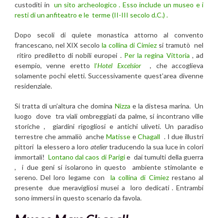
custoditi in
un sito archeologico . Esso include un museo e i
resti di un anfiteatro e le terme (II-III secolo d.C.) .
Dopo secoli di quiete monastica attorno al convento
francescano, nel XIX secolo
la collina di Cimiez
si tramutò nel
ritiro prediletto di nobili europei .
Per la regina Vittoria
, ad
esempio, venne eretto
l’
Hotel Excelsior
, che accoglieva
solamente pochi eletti. Successivamente quest’area divenne
residenziale.
Si tratta di un’altura che domina
Nizza
e la distesa marina. Un
luogo dove tra viali ombreggiati da palme, si incontrano ville
storiche , giardini rigogliosi e antichi uliveti. Un paradiso
terrestre che ammaliò anche
Matisse
e
Chagall
. I due illustri
pittori la elessero a loro
atelier
traducendo la sua luce in colori
immortali!
Lontano dal caos di Parigi
e dai tumulti della guerra
, i due geni si isolarono in questo ambiente stimolante e
sereno. Del loro legame con
la collina di Cimiez
restano al
presente due meravigliosi musei a loro dedicati . Entrambi
sono immersi in questo scenario da favola.