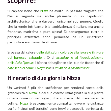
scoprire!
Si capisce bene che
Nizza
ha avuto un passato tragliato che
l’ha sì segnata ma anche plasmata in un capolavoro
architettonico, che è davvero unico nel suo genere. Quello
che la rende intrigante è la ambivalenza: è italiana ma anche
francese, marittima e pure alpina! Di conseguenza tutte le
principali attrattive sono permeate da un eclettismo
particolare e irritrovabile altrove.
Si passa dal calore
delle abitazioni colorate alla ligure e il rigore
del barocco sabaudo
. O al
grandeur
e al Neoclassicismo
della
Belle Époque
: il bianco abbagliante e le cupole fiabesche di
hotel
iconici come il
Negresco
e il
Palais de la Méditerranée
.
Itinerario di due giorni a Nizza
Un
weekend
è più che sufficiente per rendersi conto della
grandiosità di
Nizza
e del suo
charme
. Immaginate la sua pianta
urbana come un ventaglio , che si inarca dal mare verso le
colline.
Nizza
è estremamente compatta, ovvero le distanze
tra i principali poli turistici sono brevi e piacevoli, perfetta da