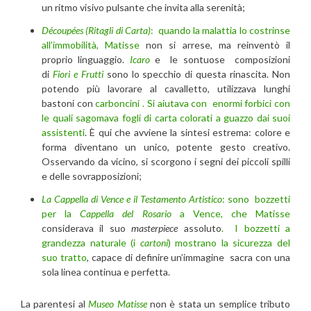
un ritmo visivo pulsante che invita alla serenità;
Découpées (Ritagli di Carta)
:
quando la malattia lo costrinse
all’immobilità, Matisse
non si arrese, ma reinventò il
proprio linguaggio.
Icaro
e le sontuose composizioni
di
Fiori e Frutti
sono lo specchio di questa rinascita. Non
potendo più lavorare al cavalletto, utilizzava lunghi
bastoni con
carboncini . Si aiutava con enormi forbici con
le quali sagomava fogli di carta colorati a guazzo dai suoi
assistenti
. È qui che avviene la sintesi estrema: colore e
forma diventano un unico, potente gesto creativo.
Osservando da vicino, si scorgono i segni dei piccoli spilli
e delle sovrapposizioni;
La Cappella di Vence e il Testamento Artistico
:
sono bozzetti
per la
Cappella del Rosario
a Vence, che Matisse
considerava il suo
masterpiece
assoluto
. I bozzetti a
grandezza naturale (i
cartoni
) mostrano la sicurezza del
suo tratto
, capace di definire un’immagine sacra con una
sola linea continua e perfetta.
La parentesi al
Museo Matisse
non è stata un semplice tributo