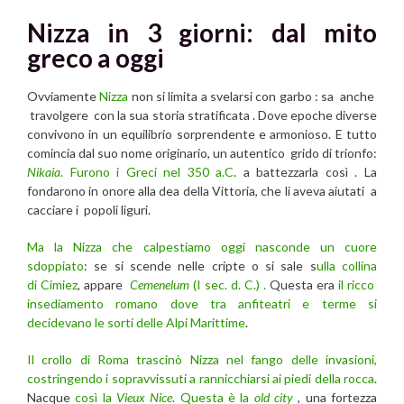
Nizza in 3 giorni: dal mito
greco a oggi
Ovviamente
Nizza
non si limita a svelarsi con garbo : sa anche
travolgere con la sua storia stratificata . Dove epoche diverse
convivono in un equilibrio sorprendente e armonioso. E tutto
comincia dal suo nome originario, un autentico grido di trionfo:
Nikaia
. Furono i Greci nel 350 a.C
. a battezzarla così . La
fondarono in onore alla dea della Vittoria, che li aveva aiutati a
cacciare i popoli liguri.
Ma la Nizza che calpestiamo oggi nasconde un cuore
sdoppiato
: se si scende nelle cripte o si sale s
ulla collina
di Cimiez
, appare
Cemenelum
(I sec. d. C.) .
Questa era
il ricco
insediamento romano dove tra anfiteatri e terme si
decidevano le sorti delle Alpi Marittime
.
Il crollo di Roma trascinò Nizza nel fango delle invasioni,
costringendo i sopravvissuti a rannicchiarsi ai piedi della rocca
.
Nacque
così la
Vieux Nice
. Questa è la
old city
, una fortezza