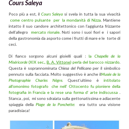
Cours Saleya
Poco più a est, il
Cours Saleya
si svela in tutta la sua vivacità
come centro pulsante per la mondanità di Nizza
. Mantiene
intatto il suo candore architettonico con l’aggiunta frizzante
dell’allegro
mercato rionale.
Noti sono i suoi fiori e i sapori
della gastronomia da asporto come i frutti di mare e le torte di
ceci.
Di fianco sorgono alcuni gioielli quali :
la
Chapelle de la
Miséricorde
(XIX sec.,
B. A. Vittone
) perla del barocco nizzardo
.
Questa è soprannominata
Chiesa del Pellicano
per il simbolico
pennuto sulla facciata. Molto suggestivo è anche il
Musée de la
Photographie Charles Nègre.
Quest’ultimo è
intitolato
all’omonimo fotografo che nell’ Ottocento fu pioniere della
fotografia in Francia e la rese una forma d’ arte indiscussa
.
Stanca , poi, mi sono sdraiata sulla gettonatissima e adiacente
spiaggia della
Plage de la Ponchette
:
era tutto una visione
paradisiaca!