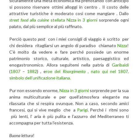
sicuramente una meta economica ma prenotando con anticipo
si possono riservare ottimi alloggi in centro . Il costo delle
attrattive turistiche è moderato così come mangiare . Dallo
street food
alla
cuisine
stellata
Nizza in 3 giorni
sorprende ogni
palato, dal più semplice al più raffinato.
Perciò questo
post
con i miei consigli di viaggio è scritto per
chi desidera ritagliarsi un angolo di paradiso chiamato
Nizza
!
C’è molto da vedere e fare perché possiede un enorme
patrimonio storico, culturale, artistico, paesaggistico ed
enogastronomico. Allora seguitemi nella patria di
Garibaldi
(
1807
–
1882
) , e
roe del
Risorgimento
, nato qui nel 1807,
simbolo dell’unificazione italiana.
Pur non essendo enorme,
Nizza in 3 giorni
sorprende per la sua
anima multiculturale e per quell’atmosfera elegante ma
rilassata che si respira ovunque. Non a caso, secondo amici
francesi, qui si vive meglio che a
Parigi
. Perché i ritmi sono
più lenti, l’ aria è più pulita e l’azzurro del Mediterraneo ti
accompagna per tutta l’esistenza.
Buona lettura
!