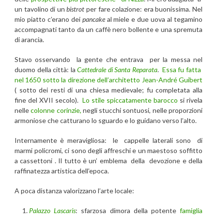
un tavolino di un
bistrot
per fare colazione: era buonissima. Nel
mio piatto c’erano dei
pancake
al miele e due uova al tegamino
accompagnati tanto da un caffè nero bollente e una spremuta
di arancia.
Stavo osservando la gente che entrava per la messa nel
duomo della città: la
Cattedrale di Santa Reparata
.
Essa fu fatta
nel 1650 sotto la direzione dell’architetto Jean-André Guibert
( sotto dei resti di una chiesa medievale; fu completata alla
fine del XVII secolo).
Lo stile spiccatamente barocco
si rivela
nelle
colonne corinzie,
negli stucchi sontuosi, nelle proporzioni
armoniose che catturano lo sguardo e lo guidano verso l’alto.
Internamente è meravigliosa: le cappelle laterali sono di
marmi policromi, ci sono degli affreschi e un maestoso soffitto
a cassettoni . Il tutto è un’ emblema della devozione e della
raffinatezza artistica dell’epoca.
A poca distanza valorizzano l’arte locale:
Palazzo Lascaris
: sfarzosa dimora della potente
famiglia