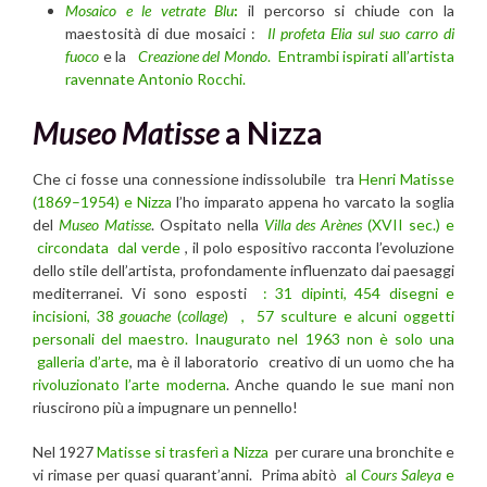
Mosaico e le vetrate Blu
:
il percorso si chiude con la
maestosità di due mosaici :
Il profeta Elia sul suo carro di
fuoco
e la
Creazione del Mondo
. Entrambi ispirati all’artista
ravennate Antonio Rocchi.
Museo Matisse
a Nizza
Che ci fosse una connessione indissolubile tra
Henri Matisse
(1869–1954) e Nizza
l’ho imparato appena ho varcato la soglia
del
Museo Matisse
. Ospitato nella
Villa des Arènes
(XVII sec.) e
circondata dal verde
, il polo espositivo racconta l’evoluzione
dello stile dell’artista, profondamente influenzato dai paesaggi
mediterranei. Vi sono esposti
: 31 dipinti, 454 disegni e
incisioni, 38
gouache
(
collage
)
, 57 sculture e alcuni oggetti
personali del maestro.
Inaugurato nel 1963 non è solo una
galleria d’arte
, ma è il laboratorio creativo di un uomo che ha
rivoluzionato l’arte moderna
. Anche quando le sue mani non
riuscirono più a impugnare un pennello!
Nel 1927
Matisse si trasferì a Nizza
per curare una bronchite e
vi rimase per quasi quarant’anni. Prima abitò
al
Cours Saleya
e