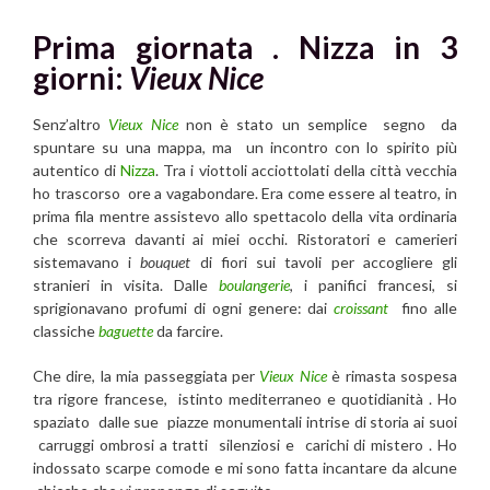
Prima giornata .
Nizza in 3
giorni:
Vieux Nice
Senz’altro
Vieux Nice
non è stato un semplice segno da
spuntare su una mappa, ma un incontro con lo spirito più
autentico di
Nizza
. Tra i viottoli acciottolati della città vecchia
ho trascorso ore a vagabondare. Era come essere al teatro, in
prima fila mentre assistevo allo spettacolo della vita ordinaria
che scorreva davanti ai miei occhi. Ristoratori e camerieri
sistemavano i
bouquet
di fiori sui tavoli per accogliere gli
stranieri in visita. Dalle
boulangerie
, i panifici francesi, si
sprigionavano profumi di ogni genere: dai
croissant
fino alle
classiche
baguette
da farcire.
Che dire, la mia passeggiata per
Vieux Nice
è rimasta sospesa
tra rigore francese, istinto mediterraneo e quotidianità . Ho
spaziato dalle sue piazze monumentali intrise di storia ai suoi
carruggi ombrosi a tratti silenziosi e carichi di mistero . Ho
indossato scarpe comode e mi sono fatta incantare da alcune