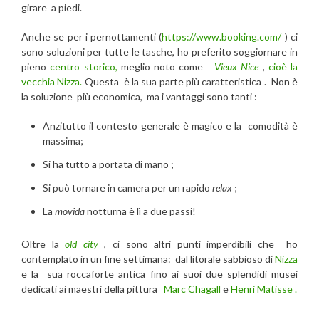
girare a piedi.
Anche se per i pernottamenti (
https://www.booking.com/
) ci
sono soluzioni per tutte le tasche, ho preferito soggiornare in
pieno
centro storico,
meglio noto come
Vieux Nice
,
cioè la
vecchia Nizza.
Questa è la sua parte più caratteristica . Non è
la soluzione più economica, ma i vantaggi sono tanti :
Anzitutto il contesto generale è magico e la comodità è
massima;
Si ha tutto a portata di mano ;
Si può tornare in camera per un rapido
relax
;
La
movida
notturna è lì a due passi!
Oltre la
old city
, ci sono altri punti imperdibili che ho
contemplato in un fine settimana: dal litorale sabbioso di
Nizza
e la sua roccaforte antica fino ai suoi due splendidi musei
dedicati ai maestri della pittura
Marc Chagall
e
Henri Matisse .