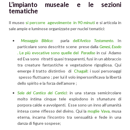
L’impianto museale e le sezioni
tematiche
Il museo
si percorre agevolmente in 90 minuti
e si articola in
sale ampie e luminose organizzate per nuclei tematici:
Messaggio Biblico
: parla
dell
‘Antico Testamento
.
In
particolare sono descritte scene prese dalla
Genesi
,
Esodo
. Le più evocative sono quelle del
Paradiso
in cui Adamo
ed Eva sono ritratti quasi trasparenti, fusi in un abbraccio
tra creature fantastiche e vegetazione rigogliosa. Qui
emerge il tratto distintivo di
Chagall
: i suoi personaggi
spesso fluttuano ; per lui il volo impersonificava la libertà
dello spirito e la forza dell’amore ;
Sala del Cantico dei Cantici
: in una stanza semicircolare
molto intima cinque tele esplodono in sfumature di
porpora calde e avvolgenti. Esse sono un inno all’umanità
intesa come riflesso del divino. Qui la
moglie Vava
, musa
eterna, incarna l’incontro tra sensualità e fede in una
danza di figure sospese;