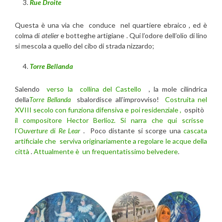
Rue Droite
Questa è una via che conduce nel quartiere ebraico , ed è
colma di
atelier
e botteghe artigiane . Qui l’odore dell’olio di lino
si mescola a quello del cibo di strada nizzardo;
Torre Bellanda
Salendo
verso la collina del Castello
, la mole cilindrica
della
Torre Bellanda
sbalordisce all’improvviso!
Costruita nel
XVIII secolo con funziona difensiva e poi residenziale ,
ospitò
il compositore Hector Berlioz. Si narra che qui scrisse
l’O
uverture
di
Re Lear
. Poco distante si scorge una
cascata
artificiale che serviva originariamente a regolare le acque della
città
.
Attualmente è un frequentatissimo belvedere
.