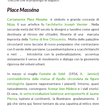
chicche che vi propongo di seguito .
Place Masséna
Certamente
Place Masséna
è simbolo e grande crocevia di
Nizza
. Il suo artefice fu
l’architetto Joseph Vernier
. Nella
seconda metà del XIX secolo la disegnò a tavolino come
agorà
destinata al ritrovo dei cittadini. Risente di una marcata
impronta della
Torino di fine Ottocento
. Molte delle palazzine
circostanti sono laccate di rosso pompeiano che contrastano
con il verde delle persiane. La pavimentazione a scacchi bianchi
e neri , introdotta con la pedonalizzazione, accentua
visivamente il senso di movimento e dialoga con la geometria
rigorosa dei volumi urbani.
In mezzo si staglia
Fontaine du Soleil
(1956,
A. Janniot
)
contraddistinta dalla statua di Apollo circondata da figure
mitologiche
(queste rappresentano i pianeti). Intorno, quasi
naturalmente, convergono
Avenue Jean Médecin
e i viali storici.
Di sera ,
le sette installazioni luminose antropomorfe di Jaume
Plensa
, ispirate ai continenti, la illuminano gradatamente. E
già che siete qui, fatevi tentare da una capatina al mitico
store