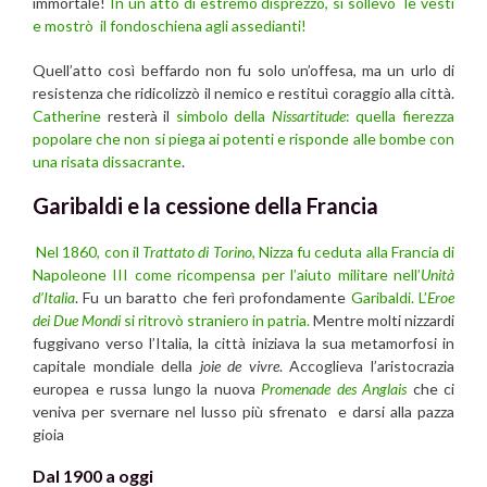
immortale!
In un atto di estremo disprezzo, si sollevò le vesti
e mostrò il fondoschiena agli assedianti!
Quell’atto così beffardo non fu solo un’offesa, ma un urlo di
resistenza che ridicolizzò il nemico e restituì coraggio alla città.
Catherine
resterà il
simbolo della
Nissartitude
: quella fierezza
popolare che non si piega ai potenti e risponde alle bombe con
una risata dissacrante
.
Garibaldi e la cessione della Francia
Nel 1860, con il
Trattato di Torino
, Nizza fu ceduta alla Francia di
Napoleone III come ricompensa per l’aiuto militare nell’
Unità
d’Italia
. Fu un baratto che ferì profondamente
Garibaldi. L’
Eroe
dei Due Mondi
si ritrovò straniero in patria.
Mentre molti nizzardi
fuggivano verso l’Italia, la città iniziava la sua metamorfosi in
capitale mondiale della
joie de vivre
. Accoglieva l’aristocrazia
europea e russa lungo la nuova
Promenade des Anglais
che ci
veniva per svernare nel lusso più sfrenato e darsi alla pazza
gioia
Dal 1900 a oggi