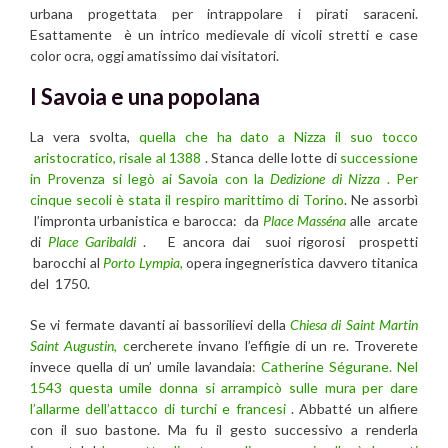
urbana progettata per intrappolare i pirati saraceni.
Esattamente è un intrico medievale di vicoli stretti e case
color ocra, oggi amatissimo dai visitatori.
I Savoia e una popolana
La vera svolta,
quella che ha dato a Nizza il suo tocco
aristocratico, risale al 1388
. Stanca delle lotte di
successione
in Provenza si legò ai Savoia con la
Dedizione di Nizza
. Per
cinque secoli è stata il respiro marittimo di Torino
. Ne assorbì
l’impronta urbanistica e barocca: da
Place Masséna
alle arcate
di
Place Garibaldi
. E ancora dai suoi rigorosi prospetti
barocchi al
Porto Lympia
,
opera ingegneristica davvero titanica
del 1750.
Se vi fermate davanti ai bassorilievi della
Chiesa di Saint Martin
Saint Augustin
, c
ercherete invano l’effigie di un re. Troverete
invece quella di un’ umile lavandaia
: Catherine Ségurane.
Nel
1543 questa umile donna si arrampicò sulle mura per dare
l’allarme dell’attacco di turchi e francesi
. Abbatté un alfiere
con il suo bastone. Ma fu il gesto successivo a renderla