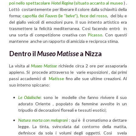
poi nello spettacolare
Hotel Regina
(situato accanto al museo
) .
Lottò costantemente per liberare il colore dalla schiavitù della
forma;
capofila dei
Fauves
(le “
belve
“), fece del rosso
, del blu e
del giallo veicoli di emozioni pure. Il suo intento artistico era
trasmettere la felicità mediterranea. Così facendo entrò in
una sorta di competizione creativa con
Picasso
. Con questi
mantenne anche un rapporto di amicizia e reciproca stima.
Dentro il
Museo Matisse
a Nizza
La visita al
Museo Matisse
richiede circa 2 ore per assaporarla
appieno. Si procede attraverso le varie esposizioni , dai primi
passi accademici di
Matisse
fino alle sue ultime creazioni. Al
suo interno spiccano:
Le Odalische
: sono le modelle che fanno rivivere il suo
adorato Oriente , popolato da femmine avvolte in un
tripudio di decorazioni floreali e tessuti esotici;
Natura morta con melograni
: qui è il cromatismo a dettare
legge. La tinta, svincolata dal contorno della matita,
definisce da sola i volumi degli oggetti. Così svela