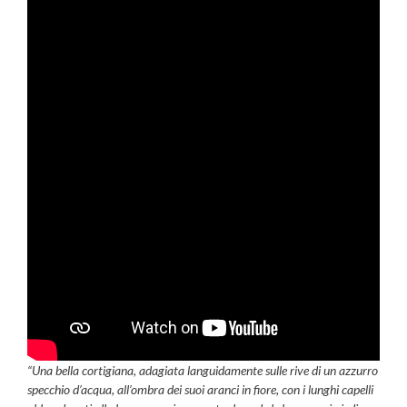
“Una bella cortigiana, adagiata languidamente sulle rive di un azzurro
specchio d’acqua, all’ombra dei suoi aranci in fiore, con i lunghi capelli