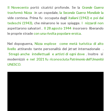
Il Novecento
portò cicatrici profonde. Se la
Grande Guerra
trasformò Nizza i
n un ospedale
, la
Seconda Guerra Mondiale
la
vide contesa. Prima fu occupata dagl
i italiani (1942) e poi dai
tedeschi (1943),
che minarono le sue spiagge.
I nizzardi non
aspettarono salvatori .
Il 28 agosto 1944 i
nsorsero liberando
le proprie strade
con una rivolta popolare eroica
.
Nel dopoguerra,
Nizza esplose come metà turistica di alto
livello
attirando tante personalità del
jet-set
internazionale .
Stregò anche intellettuali e artisti di ogni dove
. Inoltre si
modernizzò
e nel 2021 fu riconosciuta
Patrimonio dell’Umanità
UNESCO
.