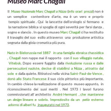
Museo Marc Chagall
Il
Museo Nazionale Marc Chagall a Nizza
(
info orari prezzi
) non è
un semplice contenitore d’arte, ma è un vero e proprio
tempio spirituale . Qui le lancette dell’orologio si fermano e
la narrazione biblica si spoglia di ogni severità per farsi danza ,
sogno e slancio . In questo museo
Marc Chagall
ci ha restituito
il travaglio del suo esilio attraverso una produzione artistica
segnata dalla gioia cromatica più pura.
Nato in Bielorussia nel 1887
in una famiglia ebraica chassidica
, Chagall
non ruppe mai il rapporto con
il suo villaggio natale,
Vitebsk
. Dopo essere fuggito dalla
rivoluzione russa e dalle
persecuzioni naziste, decise di stabilirsi a Nizza , attratto dal
sole e
dalla quiete. Ritiratosi nella vicina
Saint-Paul-de-Vence ,
donò allo Stato Francese
il suo ciclo pittorico più importante.
In cambio chiese la realizzazione di questo museo appunto, in
riconoscimento dei suoi meriti . Nel 1973 i lavori furono
commissionati all’ architetto
André Hermant , che mantenne
un
design
lineare e sobrio. Impreziosito da un
patio
esterno
adorno di alberi fu
inaugurato nel 1973
.