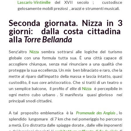
Lascaris‑Vintimille
del XVII secolo ; custodisce
gelosamente mobili preziosi , arazzi e strumenti musicali.
Seconda giornata. Nizza in 3
giorni: dalla costa cittadina
alla
Torre Bellanda
Senz’altro
Nizza
sembra sottrarsi alle logiche del turismo
globale con una formula tutta sua. È una città capace di
accogliere chiunque, senza mai rinunciare a una qualità che
protegge la sua eccellenza. Un
mix
ben bilnaciato e raro, che la
mette al riparo dall’impatto della massa e lascia intatto, quasi
custodito, il suo
core
aristocratico. Che si tratti di un teatro o
un semplice balcone, il profilo
d’ elite
di
Nizza
è percepibile in
ogni metro cubo urbano . Si manifesta quasi glorioso nei
principali snodi cittadini.
A tal proposito emblematica è la
Promenade des Anglais
, lo
splendido lungomare di 7 km che nel pomeriggio ho percorso
a metà. Ero distratta dalle spiagge dorate , dalle ville imponenti