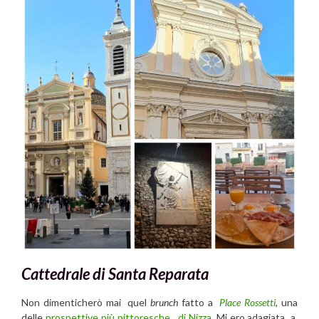
Cattedrale di Santa Reparata
Non dimenticherò mai quel
brunch
fatto a
Place Rossetti
, una
delle
prospettive più pittoresche di Nizza
. Mi ero adagiata a