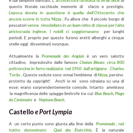
e dai lampioni slanciati. L’
architettura raffinata di
fin de siècle
di
questo litorale racchiude memorie di sfarzo e prestigio.
L’epoca dorata in questione è quella dell’Ottocento che
ancora scorre in tutta
Nizza
. Fu allora che il piccolo borgo di
pescatori
venne rimodellato in un
buen retiro
di classe per l’alta
aristocrazia inglese. I nobili ci soggiornavano
per lunghi
periodi. E proprio per questo furono eretti alberghi a cinque
stelle oggi disseminati ovunque.
Attualmente la
Promenade des Anglais
è un vero salotto
cittadino, impreziosito dalle famos
e
Chaises Bleues
: circa 800
poltroncine in ferro realizzate nel 1950 dall’artigiano
Charles
Tordo
. Queste sedute sono ormai l’emblema di
Nizza
, persino
protetto da
copyright
! Anch’ io mi sono sdraiata su una di
esse: erano sorprendentemente comode. Intanto ammiravo
la magnificenza delle spiagge limitrofe tra cui:
Blue Beach
,
Plage
du Centenaire
e
Neptune Beach.
Castello
e Port Lympia
A un certo punto sono giunta alla fine della
Promenade
, nel
tratto denominato
Quai des États-Unis
. È la naturale