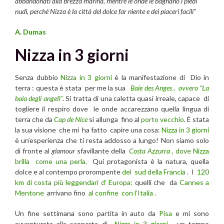
abbandonati alla brezza marina, mentre le onde le bagnano i piedi
nudi, perché Nizza è la città del dolce far niente e dei piaceri facili”
A. Dumas
Nizza in 3 giorni
Senza dubbio
Nizza in 3 giorni
è la manifestazione di Dio in
terra : questa è stata per me la sua
Baie des Anges , ovvero “La
baia degli angeli”
. Si tratta di una caletta quasi irreale, capace di
togliere il respiro dove le onde accarezzano quella lingua di
terra che da
Cap de Nice
si allunga fino al
porto vecchio
. È stata
la sua visione che mi ha fatto capire una cosa:
Nizza in 3 giorni
è un’esperienza che ti resta addosso a lungo! Non siamo solo
di fronte al
glamour
sfavillante della
Costa Azzurra
, dove Nizza
brilla come una perla.
Qui protagonista è la natura, quella
dolce e al contempo prorompente
del sud della Francia
. I
120
km di costa più leggendari d’ Europa:
quelli che da
Cannes a
Mentone
arrivano fino
al confine con l’Italia .
Un fine settimana sono partita in auto da
Pisa
e mi sono
avventurata alla scoperta di
Nizza in 3 giorni
, un tempo