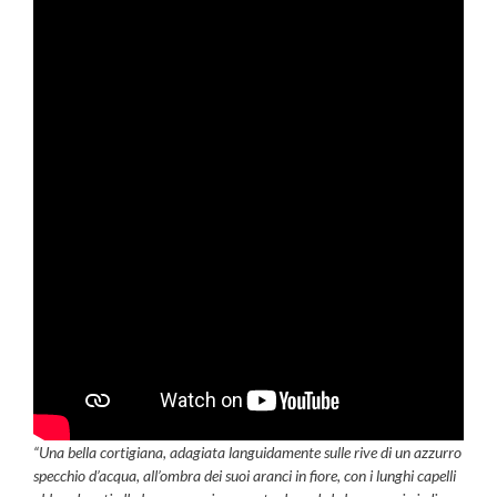
“Una bella cortigiana, adagiata languidamente sulle rive di un azzurro
specchio d’acqua, all’ombra dei suoi aranci in fiore, con i lunghi capelli