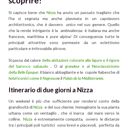
scoprire!
Si capisce bene che
Nizza
ha avuto un passato tragliato che
l’ha sì segnata ma anche plasmata in un capolavoro
architettonico, che è davvero unico nel suo genere. Quello
che la rende intrigante è la ambivalenza: è italiana ma anche
francese, marittima e pure alpina! Di conseguenza tutte le
principali attrattive sono permeate da un eclettismo
particolare e irritrovabile altrove.
Si passa dal calore
delle abitazioni colorate alla ligure e il rigore
del barocco sabaudo
. O al
grandeur
e al Neoclassicismo
della
Belle Époque
: il bianco abbagliante e le cupole fiabesche di
hotel
iconici come il
Negresco
e il
Palais de la Méditerranée
.
Itinerario di due giorni a Nizza
Un
weekend
è più che sufficiente per rendersi conto della
grandiosità di
Nizza
e del suo
charme
. Immaginate la sua pianta
urbana come un ventaglio , che si inarca dal mare verso le
colline.
Nizza
è estremamente compatta, ovvero le distanze
tra i principali poli turistici sono brevi e piacevoli, perfetta da