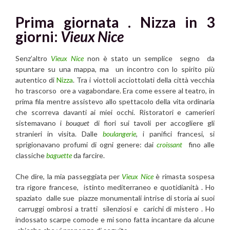
Prima giornata .
Nizza in 3
giorni:
Vieux Nice
Senz’altro
Vieux Nice
non è stato un semplice segno da
spuntare su una mappa, ma un incontro con lo spirito più
autentico di
Nizza
. Tra i viottoli acciottolati della città vecchia
ho trascorso ore a vagabondare. Era come essere al teatro, in
prima fila mentre assistevo allo spettacolo della vita ordinaria
che scorreva davanti ai miei occhi. Ristoratori e camerieri
sistemavano i
bouquet
di fiori sui tavoli per accogliere gli
stranieri in visita. Dalle
boulangerie
, i panifici francesi, si
sprigionavano profumi di ogni genere: dai
croissant
fino alle
classiche
baguette
da farcire.
Che dire, la mia passeggiata per
Vieux Nice
è rimasta sospesa
tra rigore francese, istinto mediterraneo e quotidianità . Ho
spaziato dalle sue piazze monumentali intrise di storia ai suoi
carruggi ombrosi a tratti silenziosi e carichi di mistero . Ho
indossato scarpe comode e mi sono fatta incantare da alcune