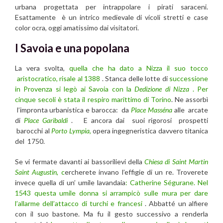
urbana progettata per intrappolare i pirati saraceni.
Esattamente è un intrico medievale di vicoli stretti e case
color ocra, oggi amatissimo dai visitatori.
I Savoia e una popolana
La vera svolta,
quella che ha dato a Nizza il suo tocco
aristocratico, risale al 1388
. Stanca delle lotte di
successione
in Provenza si legò ai Savoia con la
Dedizione di Nizza
. Per
cinque secoli è stata il respiro marittimo di Torino
. Ne assorbì
l’impronta urbanistica e barocca: da
Place Masséna
alle arcate
di
Place Garibaldi
. E ancora dai suoi rigorosi prospetti
barocchi al
Porto Lympia
,
opera ingegneristica davvero titanica
del 1750.
Se vi fermate davanti ai bassorilievi della
Chiesa di Saint Martin
Saint Augustin
, c
ercherete invano l’effigie di un re. Troverete
invece quella di un’ umile lavandaia
: Catherine Ségurane.
Nel
1543 questa umile donna si arrampicò sulle mura per dare
l’allarme dell’attacco di turchi e francesi
. Abbatté un alfiere
con il suo bastone. Ma fu il gesto successivo a renderla