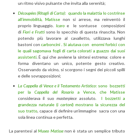
un ritmo visivo pulsante che invita alla serenità;
Découpées (Ritagli di Carta)
:
quando la malattia lo costrinse
all’immobilità, Matisse
non si arrese, ma reinventò il
proprio linguaggio.
Icaro
e le sontuose composizioni
di
Fiori e Frutti
sono lo specchio di questa rinascita. Non
potendo più lavorare al cavalletto, utilizzava lunghi
bastoni con
carboncini . Si aiutava con enormi forbici con
le quali sagomava fogli di carta colorati a guazzo dai suoi
assistenti
. È qui che avviene la sintesi estrema: colore e
forma diventano un unico, potente gesto creativo.
Osservando da vicino, si scorgono i segni dei piccoli spilli
e delle sovrapposizioni;
La Cappella di Vence e il Testamento Artistico
:
sono bozzetti
per la
Cappella del Rosario
a Vence, che Matisse
considerava il suo
masterpiece
assoluto
. I bozzetti a
grandezza naturale (i
cartoni
) mostrano la sicurezza del
suo tratto
, capace di definire un’immagine sacra con una
sola linea continua e perfetta.
La parentesi al
Museo Matisse
non è stata un semplice tributo