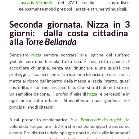
Lascaris‑Vintimille
del XVII secolo ; custodisce
gelosamente mobili preziosi , arazzi e strumenti musicali.
Seconda giornata. Nizza in 3
giorni: dalla costa cittadina
alla
Torre Bellanda
Senz’altro
Nizza
sembra sottrarsi alle logiche del turismo
globale con una formula tutta sua. È una città capace di
accogliere chiunque, senza mai rinunciare a una qualità che
protegge la sua eccellenza. Un
mix
ben bilnaciato e raro, che la
mette al riparo dall’impatto della massa e lascia intatto, quasi
custodito, il suo
core
aristocratico. Che si tratti di un teatro o
un semplice balcone, il profilo
d’ elite
di
Nizza
è percepibile in
ogni metro cubo urbano . Si manifesta quasi glorioso nei
principali snodi cittadini.
A tal proposito emblematica è la
Promenade des Anglais
, lo
splendido lungomare di 7 km che nel pomeriggio ho percorso
a metà. Ero distratta dalle spiagge dorate , dalle ville imponenti