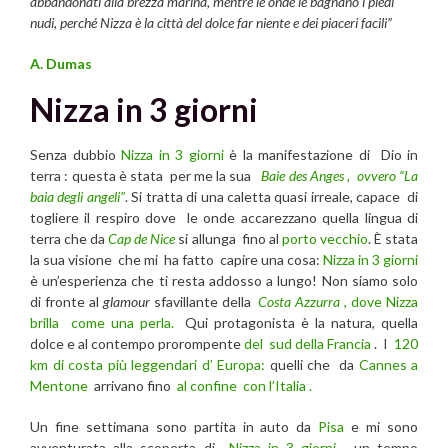
abbandonati alla brezza marina, mentre le onde le bagnano i piedi
nudi, perché Nizza è la città del dolce far niente e dei piaceri facili”
A. Dumas
Nizza in 3 giorni
Senza dubbio
Nizza in 3 giorni
è la manifestazione di Dio in
terra : questa è stata per me la sua
Baie des Anges , ovvero “La
baia degli angeli”
. Si tratta di una caletta quasi irreale, capace di
togliere il respiro dove le onde accarezzano quella lingua di
terra che da
Cap de Nice
si allunga fino al
porto vecchio
. È stata
la sua visione che mi ha fatto capire una cosa:
Nizza in 3 giorni
è un’esperienza che ti resta addosso a lungo! Non siamo solo
di fronte al
glamour
sfavillante della
Costa Azzurra
, dove Nizza
brilla come una perla.
Qui protagonista è la natura, quella
dolce e al contempo prorompente
del sud della Francia
. I
120
km di costa più leggendari d’ Europa:
quelli che da
Cannes a
Mentone
arrivano fino
al confine con l’Italia .
Un fine settimana sono partita in auto da
Pisa
e mi sono
avventurata alla scoperta di
Nizza in 3 giorni
, un tempo