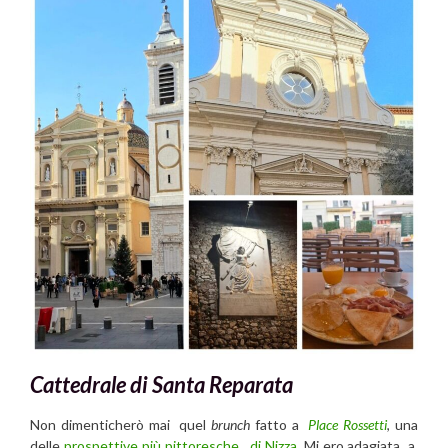
Cattedrale di Santa Reparata
Non dimenticherò mai quel
brunch
fatto a
Place Rossetti
, una
delle
prospettive più pittoresche di Nizza
. Mi ero adagiata a