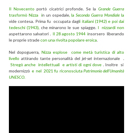
Il Novecento
portò cicatrici profonde. Se la
Grande Guerra
trasformò Nizza i
n un ospedale
, la
Seconda Guerra Mondiale
la
vide contesa. Prima fu occupata dagl
i italiani (1942) e poi dai
tedeschi (1943),
che minarono le sue spiagge.
I nizzardi non
aspettarono salvatori .
Il 28 agosto 1944 i
nsorsero liberando
le proprie strade
con una rivolta popolare eroica
.
Nel dopoguerra,
Nizza esplose come metà turistica di alto
livello
attirando tante personalità del
jet-set
internazionale .
Stregò anche intellettuali e artisti di ogni dove
. Inoltre si
modernizzò
e nel 2021 fu riconosciuta
Patrimonio dell’Umanità
UNESCO
.