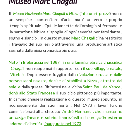
Museo Marc Chagall
Il
Museo Nazionale Marc Chagall a Nizza
(
info orari prezzi
) non è
un semplice contenitore d’arte, ma è un vero e proprio
tempio spirituale . Qui le lancette dell’orologio si fermano e
la narrazione biblica si spoglia di ogni severità per farsi danza ,
sogno e slancio . In questo museo
Marc Chagall
ci ha restituito
il travaglio del suo esilio attraverso una produzione artistica
segnata dalla gioia cromatica più pura.
Nato in Bielorussia nel 1887
in una famiglia ebraica chassidica
, Chagall
non ruppe mai il rapporto con
il suo villaggio natale,
Vitebsk
. Dopo essere fuggito dalla
rivoluzione russa e dalle
persecuzioni naziste, decise di stabilirsi a Nizza , attratto dal
sole e
dalla quiete. Ritiratosi nella vicina
Saint-Paul-de-Vence ,
donò allo Stato Francese
il suo ciclo pittorico più importante.
In cambio chiese la realizzazione di questo museo appunto, in
riconoscimento dei suoi meriti . Nel 1973 i lavori furono
commissionati all’ architetto
André Hermant , che mantenne
un
design
lineare e sobrio. Impreziosito da un
patio
esterno
adorno di alberi fu
inaugurato nel 1973
.