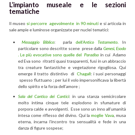
L’impianto museale e le sezioni
tematiche
Il museo
si percorre agevolmente in 90 minuti
e si articola in
sale ampie e luminose organizzate per nuclei tematici:
Messaggio Biblico
: parla
dell
‘Antico Testamento
.
In
particolare sono descritte scene prese dalla
Genesi
,
Esodo
. Le più evocative sono quelle del
Paradiso
in cui Adamo
ed Eva sono ritratti quasi trasparenti, fusi in un abbraccio
tra creature fantastiche e vegetazione rigogliosa. Qui
emerge il tratto distintivo di
Chagall
: i suoi personaggi
spesso fluttuano ; per lui il volo impersonificava la libertà
dello spirito e la forza dell’amore ;
Sala del Cantico dei Cantici
: in una stanza semicircolare
molto intima cinque tele esplodono in sfumature di
porpora calde e avvolgenti. Esse sono un inno all’umanità
intesa come riflesso del divino. Qui la
moglie Vava
, musa
eterna, incarna l’incontro tra sensualità e fede in una
danza di figure sospese;