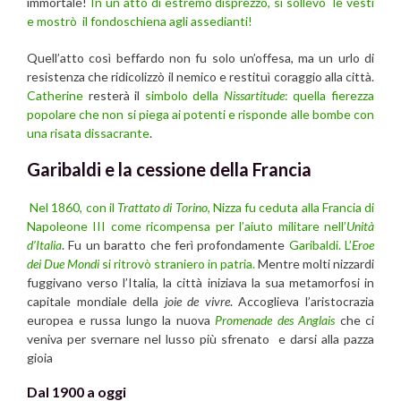
immortale!
In un atto di estremo disprezzo, si sollevò le vesti
e mostrò il fondoschiena agli assedianti!
Quell’atto così beffardo non fu solo un’offesa, ma un urlo di
resistenza che ridicolizzò il nemico e restituì coraggio alla città.
Catherine
resterà il
simbolo della
Nissartitude
: quella fierezza
popolare che non si piega ai potenti e risponde alle bombe con
una risata dissacrante
.
Garibaldi e la cessione della Francia
Nel 1860, con il
Trattato di Torino
, Nizza fu ceduta alla Francia di
Napoleone III come ricompensa per l’aiuto militare nell’
Unità
d’Italia
. Fu un baratto che ferì profondamente
Garibaldi. L’
Eroe
dei Due Mondi
si ritrovò straniero in patria.
Mentre molti nizzardi
fuggivano verso l’Italia, la città iniziava la sua metamorfosi in
capitale mondiale della
joie de vivre
. Accoglieva l’aristocrazia
europea e russa lungo la nuova
Promenade des Anglais
che ci
veniva per svernare nel lusso più sfrenato e darsi alla pazza
gioia
Dal 1900 a oggi