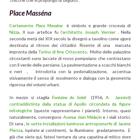
chicche che vi propongo di seguito .
Place Masséna
Certamente
Place Masséna
è simbolo e grande crocevia di
Nizza
. Il suo artefice fu
l’architetto Joseph Vernier
. Nella
seconda metà del XIX secolo la disegnò a tavolino come
agorà
destinata al ritrovo dei cittadini. Risente di una marcata
impronta della
Torino di fine Ottocento
. Molte delle palazzine
circostanti sono laccate di rosso pompeiano che contrastano
con il verde delle persiane. La pavimentazione a scacchi bianchi
e neri , introdotta con la pedonalizzazione, accentua
visivamente il senso di movimento e dialoga con la geometria
rigorosa dei volumi urbani.
In mezzo si staglia
Fontaine du Soleil
(1956,
A. Janniot
)
contraddistinta dalla statua di Apollo circondata da figure
mitologiche
(queste rappresentano i pianeti). Intorno, quasi
naturalmente, convergono
Avenue Jean Médecin
e i viali storici.
Di sera ,
le sette installazioni luminose antropomorfe di Jaume
Plensa
, ispirate ai continenti, la illuminano gradatamente. E
già che siete qui, fatevi tentare da una capatina al mitico
store