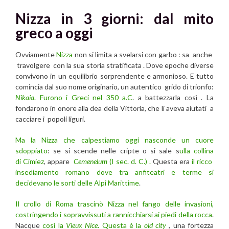
Nizza in 3 giorni: dal mito
greco a oggi
Ovviamente
Nizza
non si limita a svelarsi con garbo : sa anche
travolgere con la sua storia stratificata . Dove epoche diverse
convivono in un equilibrio sorprendente e armonioso. E tutto
comincia dal suo nome originario, un autentico grido di trionfo:
Nikaia
. Furono i Greci nel 350 a.C
. a battezzarla così . La
fondarono in onore alla dea della Vittoria, che li aveva aiutati a
cacciare i popoli liguri.
Ma la Nizza che calpestiamo oggi nasconde un cuore
sdoppiato
: se si scende nelle cripte o si sale s
ulla collina
di Cimiez
, appare
Cemenelum
(I sec. d. C.) .
Questa era
il ricco
insediamento romano dove tra anfiteatri e terme si
decidevano le sorti delle Alpi Marittime
.
Il crollo di Roma trascinò Nizza nel fango delle invasioni,
costringendo i sopravvissuti a rannicchiarsi ai piedi della rocca
.
Nacque
così la
Vieux Nice
. Questa è la
old city
, una fortezza