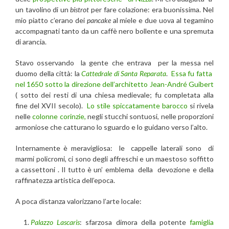
un tavolino di un
bistrot
per fare colazione: era buonissima. Nel
mio piatto c’erano dei
pancake
al miele e due uova al tegamino
accompagnati tanto da un caffè nero bollente e una spremuta
di arancia.
Stavo osservando la gente che entrava per la messa nel
duomo della città: la
Cattedrale di Santa Reparata
.
Essa fu fatta
nel 1650 sotto la direzione dell’architetto Jean-André Guibert
( sotto dei resti di una chiesa medievale; fu completata alla
fine del XVII secolo).
Lo stile spiccatamente barocco
si rivela
nelle
colonne corinzie,
negli stucchi sontuosi, nelle proporzioni
armoniose che catturano lo sguardo e lo guidano verso l’alto.
Internamente è meravigliosa: le cappelle laterali sono di
marmi policromi, ci sono degli affreschi e un maestoso soffitto
a cassettoni . Il tutto è un’ emblema della devozione e della
raffinatezza artistica dell’epoca.
A poca distanza valorizzano l’arte locale:
Palazzo Lascaris
: sfarzosa dimora della potente
famiglia