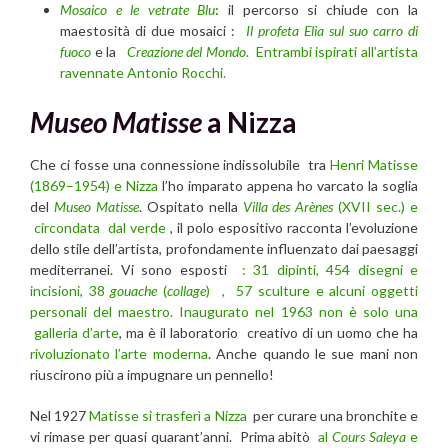
Mosaico e le vetrate Blu
:
il percorso si chiude con la
maestosità di due mosaici :
Il profeta Elia sul suo carro di
fuoco
e la
Creazione del Mondo
. Entrambi ispirati all’artista
ravennate Antonio Rocchi.
Museo Matisse
a Nizza
Che ci fosse una connessione indissolubile tra
Henri Matisse
(1869–1954) e Nizza
l’ho imparato appena ho varcato la soglia
del
Museo Matisse
. Ospitato nella
Villa des Arènes
(XVII sec.) e
circondata dal verde
, il polo espositivo racconta l’evoluzione
dello stile dell’artista, profondamente influenzato dai paesaggi
mediterranei. Vi sono esposti
: 31 dipinti, 454 disegni e
incisioni, 38
gouache
(
collage
)
, 57 sculture e alcuni oggetti
personali del maestro.
Inaugurato nel 1963 non è solo una
galleria d’arte
, ma è il laboratorio creativo di un uomo che ha
rivoluzionato l’arte moderna
. Anche quando le sue mani non
riuscirono più a impugnare un pennello!
Nel 1927
Matisse si trasferì a Nizza
per curare una bronchite e
vi rimase per quasi quarant’anni. Prima abitò
al
Cours Saleya
e