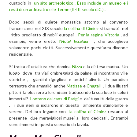
custoditi in
un sito archeologico . Esso include un museo e i
resti di un anfiteatro e le terme (II-III secolo d.C.) .
Dopo secoli di quiete monastica attorno al convento
francescano, nel XIX secolo
la collina di Cimiez
si tramutò nel
ritiro prediletto di nobili europei .
Per la regina Vittoria
, ad
esempio, venne eretto
l’
Hotel Excelsior
, che accoglieva
solamente pochi eletti. Successivamente quest’area divenne
residenziale.
Si tratta di un’altura che domina
Nizza
e la distesa marina. Un
luogo dove tra viali ombreggiati da palme, si incontrano ville
storiche , giardini rigogliosi e antichi uliveti. Un paradiso
terrestre che ammaliò anche
Matisse
e
Chagall
. I due illustri
pittori la elessero a loro
atelier
traducendo la sua luce in colori
immortali!
Lontano dal caos di Parigi
e dai tumulti della guerra
, i due geni si isolarono in questo ambiente stimolante e
sereno. Del loro legame con
la collina di Cimiez
restano al
presente due meravigliosi musei a loro dedicati . Entrambi
sono immersi in questo scenario da favola.