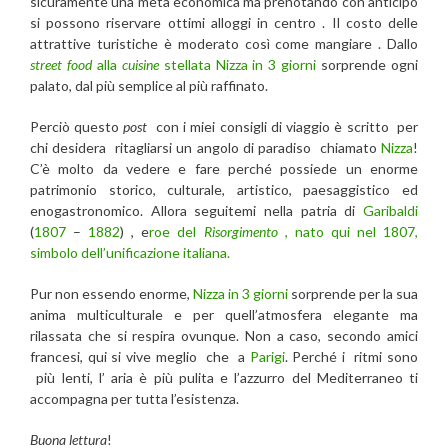
sicuramente una meta economica ma prenotando con anticipo
si possono riservare ottimi alloggi in centro . Il costo delle
attrattive turistiche è moderato così come mangiare . Dallo
street food
alla
cuisine
stellata
Nizza in 3 giorni
sorprende ogni
palato, dal più semplice al più raffinato.
Perciò questo
post
con i miei consigli di viaggio è scritto per
chi desidera ritagliarsi un angolo di paradiso chiamato
Nizza
!
C’è molto da vedere e fare perché possiede un enorme
patrimonio storico, culturale, artistico, paesaggistico ed
enogastronomico. Allora seguitemi nella patria di
Garibaldi
(
1807
–
1882
) , e
roe del
Risorgimento
, nato qui nel 1807,
simbolo dell’unificazione italiana.
Pur non essendo enorme,
Nizza in 3 giorni
sorprende per la sua
anima multiculturale e per quell’atmosfera elegante ma
rilassata che si respira ovunque. Non a caso, secondo amici
francesi, qui si vive meglio che a
Parigi
. Perché i ritmi sono
più lenti, l’ aria è più pulita e l’azzurro del Mediterraneo ti
accompagna per tutta l’esistenza.
Buona lettura
!