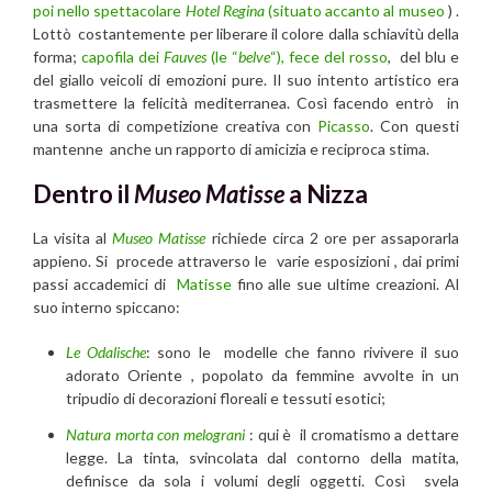
poi nello spettacolare
Hotel Regina
(situato accanto al museo
) .
Lottò costantemente per liberare il colore dalla schiavitù della
forma;
capofila dei
Fauves
(le “
belve
“), fece del rosso
, del blu e
del giallo veicoli di emozioni pure. Il suo intento artistico era
trasmettere la felicità mediterranea. Così facendo entrò in
una sorta di competizione creativa con
Picasso
. Con questi
mantenne anche un rapporto di amicizia e reciproca stima.
Dentro il
Museo Matisse
a Nizza
La visita al
Museo Matisse
richiede circa 2 ore per assaporarla
appieno. Si procede attraverso le varie esposizioni , dai primi
passi accademici di
Matisse
fino alle sue ultime creazioni. Al
suo interno spiccano:
Le Odalische
: sono le modelle che fanno rivivere il suo
adorato Oriente , popolato da femmine avvolte in un
tripudio di decorazioni floreali e tessuti esotici;
Natura morta con melograni
: qui è il cromatismo a dettare
legge. La tinta, svincolata dal contorno della matita,
definisce da sola i volumi degli oggetti. Così svela