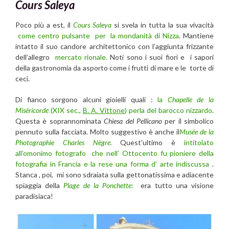
Cours Saleya
Poco più a est, il
Cours Saleya
si svela in tutta la sua vivacità
come centro pulsante per la mondanità di Nizza
. Mantiene
intatto il suo candore architettonico con l’aggiunta frizzante
dell’allegro
mercato rionale.
Noti sono i suoi fiori e i sapori
della gastronomia da asporto come i frutti di mare e le torte di
ceci.
Di fianco sorgono alcuni gioielli quali :
la
Chapelle de la
Miséricorde
(XIX sec.,
B. A. Vittone
) perla del barocco nizzardo
.
Questa è soprannominata
Chiesa del Pellicano
per il simbolico
pennuto sulla facciata. Molto suggestivo è anche il
Musée de la
Photographie Charles Nègre.
Quest’ultimo è
intitolato
all’omonimo fotografo che nell’ Ottocento fu pioniere della
fotografia in Francia e la rese una forma d’ arte indiscussa
.
Stanca , poi, mi sono sdraiata sulla gettonatissima e adiacente
spiaggia della
Plage de la Ponchette
:
era tutto una visione
paradisiaca!