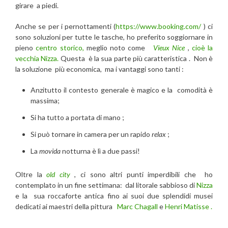
girare a piedi.
Anche se per i pernottamenti (
https://www.booking.com/
) ci
sono soluzioni per tutte le tasche, ho preferito soggiornare in
pieno
centro storico,
meglio noto come
Vieux Nice
,
cioè la
vecchia Nizza.
Questa è la sua parte più caratteristica . Non è
la soluzione più economica, ma i vantaggi sono tanti :
Anzitutto il contesto generale è magico e la comodità è
massima;
Si ha tutto a portata di mano ;
Si può tornare in camera per un rapido
relax
;
La
movida
notturna è lì a due passi!
Oltre la
old city
, ci sono altri punti imperdibili che ho
contemplato in un fine settimana: dal litorale sabbioso di
Nizza
e la sua roccaforte antica fino ai suoi due splendidi musei
dedicati ai maestri della pittura
Marc Chagall
e
Henri Matisse .