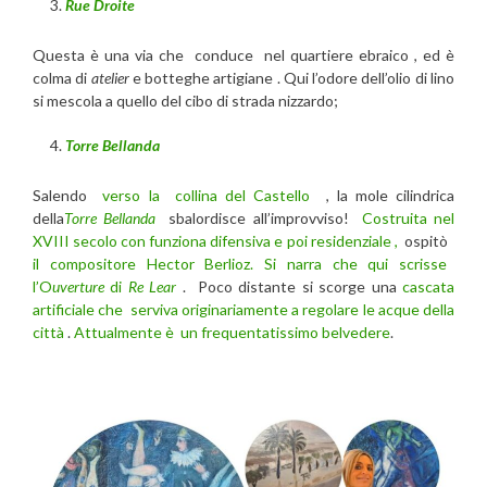
Rue Droite
Questa è una via che conduce nel quartiere ebraico , ed è
colma di
atelier
e botteghe artigiane . Qui l’odore dell’olio di lino
si mescola a quello del cibo di strada nizzardo;
Torre Bellanda
Salendo
verso la collina del Castello
, la mole cilindrica
della
Torre Bellanda
sbalordisce all’improvviso!
Costruita nel
XVIII secolo con funziona difensiva e poi residenziale ,
ospitò
il compositore Hector Berlioz. Si narra che qui scrisse
l’O
uverture
di
Re Lear
. Poco distante si scorge una
cascata
artificiale che serviva originariamente a regolare le acque della
città
.
Attualmente è un frequentatissimo belvedere
.