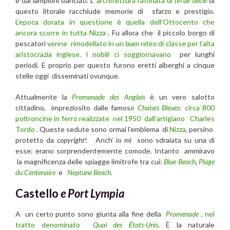
e dai lampioni slanciati. L’
architettura raffinata di
fin de siècle
di
questo litorale racchiude memorie di sfarzo e prestigio.
L’epoca dorata in questione è quella dell’Ottocento che
ancora scorre in tutta
Nizza
. Fu allora che il piccolo borgo di
pescatori
venne rimodellato in un
buen retiro
di classe per l’alta
aristocrazia inglese. I nobili ci soggiornavano
per lunghi
periodi. E proprio per questo furono eretti alberghi a cinque
stelle oggi disseminati ovunque.
Attualmente la
Promenade des Anglais
è un vero salotto
cittadino, impreziosito dalle famos
e
Chaises Bleues
: circa 800
poltroncine in ferro realizzate nel 1950 dall’artigiano
Charles
Tordo
. Queste sedute sono ormai l’emblema di
Nizza
, persino
protetto da
copyright
! Anch’ io mi sono sdraiata su una di
esse: erano sorprendentemente comode. Intanto ammiravo
la magnificenza delle spiagge limitrofe tra cui:
Blue Beach
,
Plage
du Centenaire
e
Neptune Beach.
Castello
e Port Lympia
A un certo punto sono giunta alla fine della
Promenade
, nel
tratto denominato
Quai des États-Unis
. È la naturale