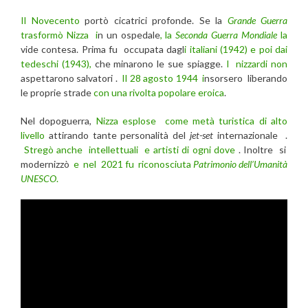
Il Novecento
portò cicatrici profonde. Se la
Grande Guerra
trasformò Nizza i
n un ospedale
, la
Seconda Guerra Mondiale
la
vide contesa. Prima fu occupata dagl
i italiani (1942) e poi dai
tedeschi (1943),
che minarono le sue spiagge.
I nizzardi non
aspettarono salvatori .
Il 28 agosto 1944 i
nsorsero liberando
le proprie strade
con una rivolta popolare eroica
.
Nel dopoguerra,
Nizza esplose come metà turistica di alto
livello
attirando tante personalità del
jet-set
internazionale .
Stregò anche intellettuali e artisti di ogni dove
. Inoltre si
modernizzò
e nel 2021 fu riconosciuta
Patrimonio dell’Umanità
UNESCO
.