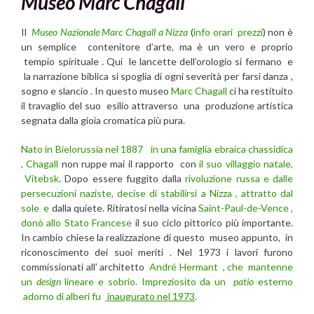
Museo Marc Chagall
Il
Museo Nazionale Marc Chagall a Nizza
(
info orari prezzi
) non è
un semplice contenitore d’arte, ma è un vero e proprio
tempio spirituale . Qui le lancette dell’orologio si fermano e
la narrazione biblica si spoglia di ogni severità per farsi danza ,
sogno e slancio . In questo museo
Marc Chagall
ci ha restituito
il travaglio del suo esilio attraverso una produzione artistica
segnata dalla gioia cromatica più pura.
Nato in Bielorussia nel 1887
in una famiglia ebraica chassidica
, Chagall
non ruppe mai il rapporto con
il suo villaggio natale,
Vitebsk
. Dopo essere fuggito dalla
rivoluzione russa e dalle
persecuzioni naziste, decise di stabilirsi a Nizza , attratto dal
sole e
dalla quiete. Ritiratosi nella vicina
Saint-Paul-de-Vence ,
donò allo Stato Francese
il suo ciclo pittorico più importante.
In cambio chiese la realizzazione di questo museo appunto, in
riconoscimento dei suoi meriti . Nel 1973 i lavori furono
commissionati all’ architetto
André Hermant , che mantenne
un
design
lineare e sobrio. Impreziosito da un
patio
esterno
adorno di alberi fu
inaugurato nel 1973
.