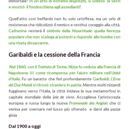
immortale!
In un atto di estremo disprezzo, si sollevò le vesti
e mostrò il fondoschiena agli assedianti!
Quell’atto così beffardo non fu solo un’offesa, ma un urlo di
resistenza che ridicolizzò il nemico e restituì coraggio alla città.
Catherine
resterà il
simbolo della
Nissartitude
: quella fierezza
popolare che non si piega ai potenti e risponde alle bombe con
una risata dissacrante
.
Garibaldi e la cessione della Francia
Nel 1860, con il
Trattato di Torino
, Nizza fu ceduta alla Francia di
Napoleone III come ricompensa per l’aiuto militare nell’
Unità
d’Italia
. Fu un baratto che ferì profondamente
Garibaldi. L’
Eroe
dei Due Mondi
si ritrovò straniero in patria.
Mentre molti nizzardi
fuggivano verso l’Italia, la città iniziava la sua metamorfosi in
capitale mondiale della
joie de vivre
. Accoglieva l’aristocrazia
europea e russa lungo la nuova
Promenade des Anglais
che ci
veniva per svernare nel lusso più sfrenato e darsi alla pazza
gioia
Dal 1900 a oggi