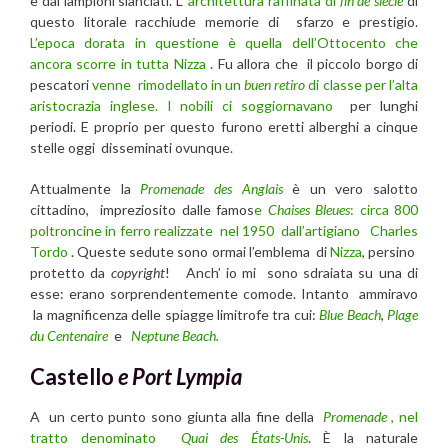
e dai lampioni slanciati. L’
architettura raffinata di
fin de siècle
di
questo litorale racchiude memorie di sfarzo e prestigio.
L’epoca dorata in questione è quella dell’Ottocento che
ancora scorre in tutta
Nizza
. Fu allora che il piccolo borgo di
pescatori
venne rimodellato in un
buen retiro
di classe per l’alta
aristocrazia inglese. I nobili ci soggiornavano
per lunghi
periodi. E proprio per questo furono eretti alberghi a cinque
stelle oggi disseminati ovunque.
Attualmente la
Promenade des Anglais
è un vero salotto
cittadino, impreziosito dalle famos
e
Chaises Bleues
: circa 800
poltroncine in ferro realizzate nel 1950 dall’artigiano
Charles
Tordo
. Queste sedute sono ormai l’emblema di
Nizza
, persino
protetto da
copyright
! Anch’ io mi sono sdraiata su una di
esse: erano sorprendentemente comode. Intanto ammiravo
la magnificenza delle spiagge limitrofe tra cui:
Blue Beach
,
Plage
du Centenaire
e
Neptune Beach.
Castello
e Port Lympia
A un certo punto sono giunta alla fine della
Promenade
, nel
tratto denominato
Quai des États-Unis
. È la naturale