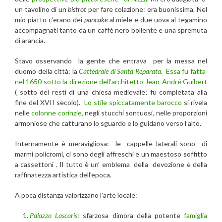
un tavolino di un
bistrot
per fare colazione: era buonissima. Nel
mio piatto c’erano dei
pancake
al miele e due uova al tegamino
accompagnati tanto da un caffè nero bollente e una spremuta
di arancia.
Stavo osservando la gente che entrava per la messa nel
duomo della città: la
Cattedrale di Santa Reparata
.
Essa fu fatta
nel 1650 sotto la direzione dell’architetto Jean-André Guibert
( sotto dei resti di una chiesa medievale; fu completata alla
fine del XVII secolo).
Lo stile spiccatamente barocco
si rivela
nelle
colonne corinzie,
negli stucchi sontuosi, nelle proporzioni
armoniose che catturano lo sguardo e lo guidano verso l’alto.
Internamente è meravigliosa: le cappelle laterali sono di
marmi policromi, ci sono degli affreschi e un maestoso soffitto
a cassettoni . Il tutto è un’ emblema della devozione e della
raffinatezza artistica dell’epoca.
A poca distanza valorizzano l’arte locale:
Palazzo Lascaris
: sfarzosa dimora della potente
famiglia