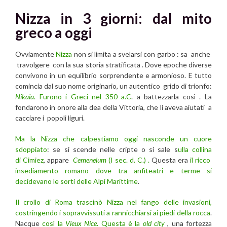
Nizza in 3 giorni: dal mito
greco a oggi
Ovviamente
Nizza
non si limita a svelarsi con garbo : sa anche
travolgere con la sua storia stratificata . Dove epoche diverse
convivono in un equilibrio sorprendente e armonioso. E tutto
comincia dal suo nome originario, un autentico grido di trionfo:
Nikaia
. Furono i Greci nel 350 a.C
. a battezzarla così . La
fondarono in onore alla dea della Vittoria, che li aveva aiutati a
cacciare i popoli liguri.
Ma la Nizza che calpestiamo oggi nasconde un cuore
sdoppiato
: se si scende nelle cripte o si sale s
ulla collina
di Cimiez
, appare
Cemenelum
(I sec. d. C.) .
Questa era
il ricco
insediamento romano dove tra anfiteatri e terme si
decidevano le sorti delle Alpi Marittime
.
Il crollo di Roma trascinò Nizza nel fango delle invasioni,
costringendo i sopravvissuti a rannicchiarsi ai piedi della rocca
.
Nacque
così la
Vieux Nice
. Questa è la
old city
, una fortezza