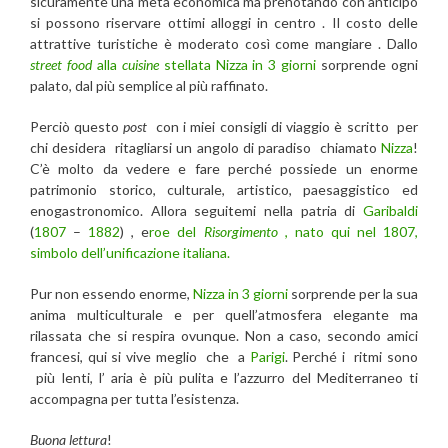
sicuramente una meta economica ma prenotando con anticipo
si possono riservare ottimi alloggi in centro . Il costo delle
attrattive turistiche è moderato così come mangiare . Dallo
street food
alla
cuisine
stellata
Nizza in 3 giorni
sorprende ogni
palato, dal più semplice al più raffinato.
Perciò questo
post
con i miei consigli di viaggio è scritto per
chi desidera ritagliarsi un angolo di paradiso chiamato
Nizza
!
C’è molto da vedere e fare perché possiede un enorme
patrimonio storico, culturale, artistico, paesaggistico ed
enogastronomico. Allora seguitemi nella patria di
Garibaldi
(
1807
–
1882
) , e
roe del
Risorgimento
, nato qui nel 1807,
simbolo dell’unificazione italiana.
Pur non essendo enorme,
Nizza in 3 giorni
sorprende per la sua
anima multiculturale e per quell’atmosfera elegante ma
rilassata che si respira ovunque. Non a caso, secondo amici
francesi, qui si vive meglio che a
Parigi
. Perché i ritmi sono
più lenti, l’ aria è più pulita e l’azzurro del Mediterraneo ti
accompagna per tutta l’esistenza.
Buona lettura
!