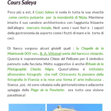
Cours Saleya
Poco più a est, il
Cours Saleya
si svela in tutta la sua vivacità
come centro pulsante per la mondanità di Nizza
. Mantiene
intatto il suo candore architettonico con l’aggiunta frizzante
dell’allegro
mercato rionale.
Noti sono i suoi fiori e i sapori
della gastronomia da asporto come i frutti di mare e le torte di
ceci.
Di fianco sorgono alcuni gioielli quali :
la
Chapelle de la
Miséricorde
(XIX sec.,
B. A. Vittone
) perla del barocco nizzardo
.
Questa è soprannominata
Chiesa del Pellicano
per il simbolico
pennuto sulla facciata. Molto suggestivo è anche il
Musée de la
Photographie Charles Nègre.
Quest’ultimo è
intitolato
all’omonimo fotografo che nell’ Ottocento fu pioniere della
fotografia in Francia e la rese una forma d’ arte indiscussa
.
Stanca , poi, mi sono sdraiata sulla gettonatissima e adiacente
spiaggia della
Plage de la Ponchette
:
era tutto una visione
paradisiaca!