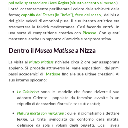
poi nello spettacolare
Hotel Regina
(situato accanto al museo
) .
Lottò costantemente per liberare il colore dalla schiavitù della
forma;
capofila dei
Fauves
(le “
belve
“), fece del rosso
, del blu e
del giallo veicoli di emozioni pure. Il suo intento artistico era
trasmettere la felicità mediterranea. Così facendo entrò in
una sorta di competizione creativa con
Picasso
. Con questi
mantenne anche un rapporto di amicizia e reciproca stima.
Dentro il
Museo Matisse
a Nizza
La visita al
Museo Matisse
richiede circa 2 ore per assaporarla
appieno. Si procede attraverso le varie esposizioni , dai primi
passi accademici di
Matisse
fino alle sue ultime creazioni. Al
suo interno spiccano:
Le Odalische
: sono le modelle che fanno rivivere il suo
adorato Oriente , popolato da femmine avvolte in un
tripudio di decorazioni floreali e tessuti esotici;
Natura morta con melograni
: qui è il cromatismo a dettare
legge. La tinta, svincolata dal contorno della matita,
definisce da sola i volumi degli oggetti. Così svela