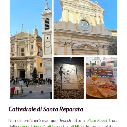
Cattedrale di Santa Reparata
Non dimenticherò mai quel
brunch
fatto a
Place Rossetti
, una
delle
prospettive più pittoresche di Nizza
. Mi ero adagiata a