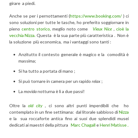
girare a piedi.
Anche se per i pernottamenti (
https://www.booking.com/
) ci
sono soluzioni per tutte le tasche, ho preferito soggiornare in
pieno
centro storico,
meglio noto come
Vieux Nice
,
cioè la
vecchia Nizza.
Questa è la sua parte più caratteristica . Non è
la soluzione più economica, ma i vantaggi sono tanti :
Anzitutto il contesto generale è magico e la comodità è
massima;
Si ha tutto a portata di mano ;
Si può tornare in camera per un rapido
relax
;
La
movida
notturna è lì a due passi!
Oltre la
old city
, ci sono altri punti imperdibili che ho
contemplato in un fine settimana: dal litorale sabbioso di
Nizza
e la sua roccaforte antica fino ai suoi due splendidi musei
dedicati ai maestri della pittura
Marc Chagall
e
Henri Matisse .