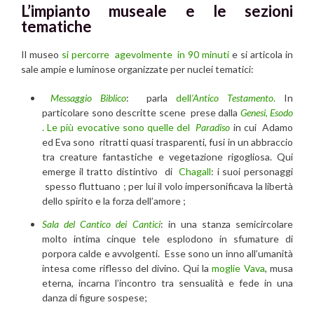
L’impianto museale e le sezioni
tematiche
Il museo
si percorre agevolmente in 90 minuti
e si articola in
sale ampie e luminose organizzate per nuclei tematici:
Messaggio Biblico
: parla
dell
‘Antico Testamento
.
In
particolare sono descritte scene prese dalla
Genesi
,
Esodo
. Le più evocative sono quelle del
Paradiso
in cui Adamo
ed Eva sono ritratti quasi trasparenti, fusi in un abbraccio
tra creature fantastiche e vegetazione rigogliosa. Qui
emerge il tratto distintivo di
Chagall
: i suoi personaggi
spesso fluttuano ; per lui il volo impersonificava la libertà
dello spirito e la forza dell’amore ;
Sala del Cantico dei Cantici
: in una stanza semicircolare
molto intima cinque tele esplodono in sfumature di
porpora calde e avvolgenti. Esse sono un inno all’umanità
intesa come riflesso del divino. Qui la
moglie Vava
, musa
eterna, incarna l’incontro tra sensualità e fede in una
danza di figure sospese;