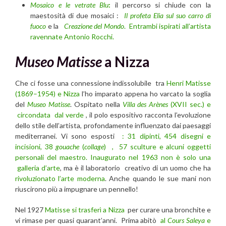
Mosaico e le vetrate Blu
:
il percorso si chiude con la
maestosità di due mosaici :
Il profeta Elia sul suo carro di
fuoco
e la
Creazione del Mondo
. Entrambi ispirati all’artista
ravennate Antonio Rocchi.
Museo Matisse
a Nizza
Che ci fosse una connessione indissolubile tra
Henri Matisse
(1869–1954) e Nizza
l’ho imparato appena ho varcato la soglia
del
Museo Matisse
. Ospitato nella
Villa des Arènes
(XVII sec.) e
circondata dal verde
, il polo espositivo racconta l’evoluzione
dello stile dell’artista, profondamente influenzato dai paesaggi
mediterranei. Vi sono esposti
: 31 dipinti, 454 disegni e
incisioni, 38
gouache
(
collage
)
, 57 sculture e alcuni oggetti
personali del maestro.
Inaugurato nel 1963 non è solo una
galleria d’arte
, ma è il laboratorio creativo di un uomo che ha
rivoluzionato l’arte moderna
. Anche quando le sue mani non
riuscirono più a impugnare un pennello!
Nel 1927
Matisse si trasferì a Nizza
per curare una bronchite e
vi rimase per quasi quarant’anni. Prima abitò
al
Cours Saleya
e