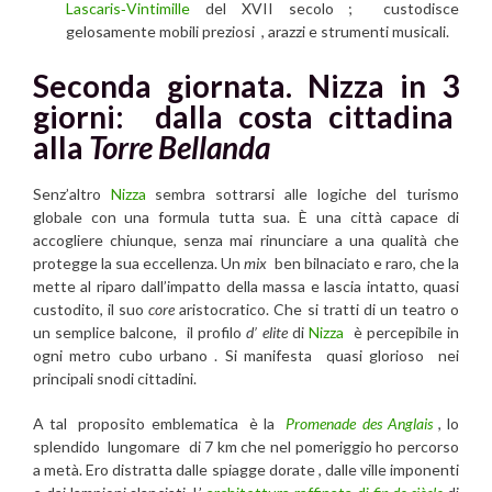
Lascaris‑Vintimille
del XVII secolo ; custodisce
gelosamente mobili preziosi , arazzi e strumenti musicali.
Seconda giornata. Nizza in 3
giorni: dalla costa cittadina
alla
Torre Bellanda
Senz’altro
Nizza
sembra sottrarsi alle logiche del turismo
globale con una formula tutta sua. È una città capace di
accogliere chiunque, senza mai rinunciare a una qualità che
protegge la sua eccellenza. Un
mix
ben bilnaciato e raro, che la
mette al riparo dall’impatto della massa e lascia intatto, quasi
custodito, il suo
core
aristocratico. Che si tratti di un teatro o
un semplice balcone, il profilo
d’ elite
di
Nizza
è percepibile in
ogni metro cubo urbano . Si manifesta quasi glorioso nei
principali snodi cittadini.
A tal proposito emblematica è la
Promenade des Anglais
, lo
splendido lungomare di 7 km che nel pomeriggio ho percorso
a metà. Ero distratta dalle spiagge dorate , dalle ville imponenti