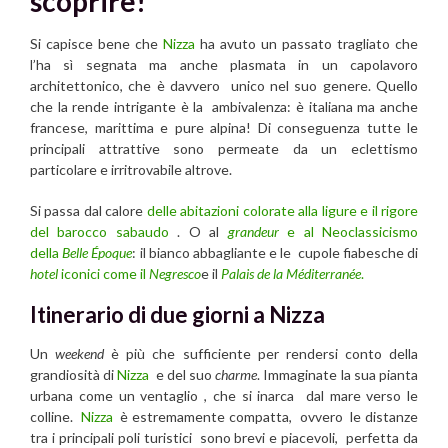
scoprire!
Si capisce bene che
Nizza
ha avuto un passato tragliato che
l’ha sì segnata ma anche plasmata in un capolavoro
architettonico, che è davvero unico nel suo genere. Quello
che la rende intrigante è la ambivalenza: è italiana ma anche
francese, marittima e pure alpina! Di conseguenza tutte le
principali attrattive sono permeate da un eclettismo
particolare e irritrovabile altrove.
Si passa dal calore
delle abitazioni colorate alla ligure e il rigore
del barocco sabaudo
. O al
grandeur
e al Neoclassicismo
della
Belle Époque
: il bianco abbagliante e le cupole fiabesche di
hotel
iconici come il
Negresco
e il
Palais de la Méditerranée
.
Itinerario di due giorni a Nizza
Un
weekend
è più che sufficiente per rendersi conto della
grandiosità di
Nizza
e del suo
charme
. Immaginate la sua pianta
urbana come un ventaglio , che si inarca dal mare verso le
colline.
Nizza
è estremamente compatta, ovvero le distanze
tra i principali poli turistici sono brevi e piacevoli, perfetta da