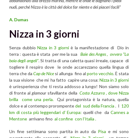
abbandonati alla brezza marina, mentre le onde le bagnano i piedi
nudi, perché Nizza è la città del dolce far niente e dei piaceri facili”
A. Dumas
Nizza in 3 giorni
Senza dubbio
Nizza in 3 giorni
è la manifestazione di Dio in
terra : questa è stata per me la sua
Baie des Anges , ovvero “La
baia degli angeli”
. Si tratta di una caletta quasi irreale, capace di
togliere il respiro dove le onde accarezzano quella lingua di
terra che da
Cap de Nice
si allunga fino al
porto vecchio
. È stata
la sua visione che mi ha fatto capire una cosa:
Nizza in 3 giorni
è un’esperienza che ti resta addosso a lungo! Non siamo solo
di fronte al
glamour
sfavillante della
Costa Azzurra
, dove Nizza
brilla come una perla.
Qui protagonista è la natura, quella
dolce e al contempo prorompente
del sud della Francia
. I
120
km di costa più leggendari d’ Europa:
quelli che da
Cannes a
Mentone
arrivano fino
al confine con l’Italia .
Un fine settimana sono partita in auto da
Pisa
e mi sono
avventurata alla scoperta di
Nizza in 3 giorni
, un tempo