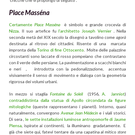
chicche che vi propongo di seguito .
Place Masséna
Certamente
Place Masséna
è simbolo e grande crocevia di
Nizza
. Il suo artefice fu
l’architetto Joseph Vernier
. Nella
seconda metà del XIX secolo la disegnò a tavolino come
agorà
destinata al ritrovo dei cittadini. Risente di una marcata
impronta della
Torino di fine Ottocento
. Molte delle palazzine
circostanti sono laccate di rosso pompeiano che contrastano
con il verde delle persiane. La pavimentazione a scacchi bianchi
e neri , introdotta con la pedonalizzazione, accentua
visivamente il senso di movimento e dialoga con la geometria
rigorosa dei volumi urbani.
In mezzo si staglia
Fontaine du Soleil
(1956,
A. Janniot
)
contraddistinta dalla statua di Apollo circondata da figure
mitologiche
(queste rappresentano i pianeti). Intorno, quasi
naturalmente, convergono
Avenue Jean Médecin
e i viali storici.
Di sera ,
le sette installazioni luminose antropomorfe di Jaume
Plensa
, ispirate ai continenti, la illuminano gradatamente. E
già che siete qui, fatevi tentare da una capatina al mitico
store