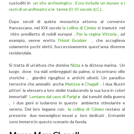
custoditi in
un sito archeologico . Esso include un museo e i
resti di un anfiteatro e le terme (II-III secolo d.C.) .
Dopo secoli di quiete monastica attorno al convento
francescano, nel XIX secolo
la collina di Cimiez
si tramutò nel
ritiro prediletto di nobili europei .
Per la regina Vittoria
, ad
esempio, venne eretto
l’
Hotel Excelsior
, che accoglieva
solamente pochi eletti. Successivamente quest’area divenne
residenziale.
Si tratta di un’altura che domina
Nizza
e la distesa marina. Un
luogo dove tra viali ombreggiati da palme, si incontrano ville
storiche , giardini rigogliosi e antichi uliveti. Un paradiso
terrestre che ammaliò anche
Matisse
e
Chagall
. I due illustri
pittori la elessero a loro
atelier
traducendo la sua luce in colori
immortali!
Lontano dal caos di Parigi
e dai tumulti della guerra
, i due geni si isolarono in questo ambiente stimolante e
sereno. Del loro legame con
la collina di Cimiez
restano al
presente due meravigliosi musei a loro dedicati . Entrambi
sono immersi in questo scenario da favola.