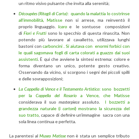
un ritmo visivo pulsante che invita alla serenità;
Découpées (Ritagli di Carta)
:
quando la malattia lo costrinse
all’immobilità, Matisse
non si arrese, ma reinventò il
proprio linguaggio.
Icaro
e le sontuose composizioni
di
Fiori e Frutti
sono lo specchio di questa rinascita. Non
potendo più lavorare al cavalletto, utilizzava lunghi
bastoni con
carboncini . Si aiutava con enormi forbici con
le quali sagomava fogli di carta colorati a guazzo dai suoi
assistenti
. È qui che avviene la sintesi estrema: colore e
forma diventano un unico, potente gesto creativo.
Osservando da vicino, si scorgono i segni dei piccoli spilli
e delle sovrapposizioni;
La Cappella di Vence e il Testamento Artistico
:
sono bozzetti
per la
Cappella del Rosario
a Vence, che Matisse
considerava il suo
masterpiece
assoluto
. I bozzetti a
grandezza naturale (i
cartoni
) mostrano la sicurezza del
suo tratto
, capace di definire un’immagine sacra con una
sola linea continua e perfetta.
La parentesi al
Museo Matisse
non è stata un semplice tributo