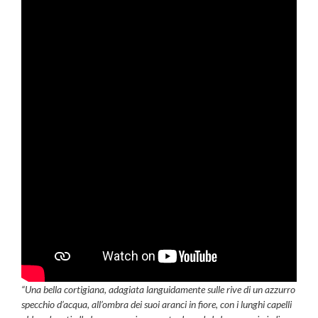
“Una bella cortigiana, adagiata languidamente sulle rive di un azzurro
specchio d’acqua, all’ombra dei suoi aranci in fiore, con i lunghi capelli