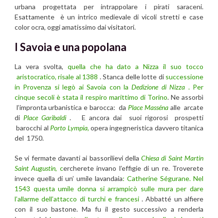
urbana progettata per intrappolare i pirati saraceni.
Esattamente è un intrico medievale di vicoli stretti e case
color ocra, oggi amatissimo dai visitatori.
I Savoia e una popolana
La vera svolta,
quella che ha dato a Nizza il suo tocco
aristocratico, risale al 1388
. Stanca delle lotte di
successione
in Provenza si legò ai Savoia con la
Dedizione di Nizza
. Per
cinque secoli è stata il respiro marittimo di Torino
. Ne assorbì
l’impronta urbanistica e barocca: da
Place Masséna
alle arcate
di
Place Garibaldi
. E ancora dai suoi rigorosi prospetti
barocchi al
Porto Lympia
,
opera ingegneristica davvero titanica
del 1750.
Se vi fermate davanti ai bassorilievi della
Chiesa di Saint Martin
Saint Augustin
, c
ercherete invano l’effigie di un re. Troverete
invece quella di un’ umile lavandaia
: Catherine Ségurane.
Nel
1543 questa umile donna si arrampicò sulle mura per dare
l’allarme dell’attacco di turchi e francesi
. Abbatté un alfiere
con il suo bastone. Ma fu il gesto successivo a renderla