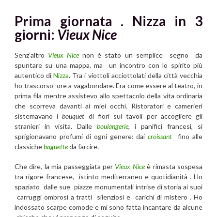
Prima giornata .
Nizza in 3
giorni:
Vieux Nice
Senz’altro
Vieux Nice
non è stato un semplice segno da
spuntare su una mappa, ma un incontro con lo spirito più
autentico di
Nizza
. Tra i viottoli acciottolati della città vecchia
ho trascorso ore a vagabondare. Era come essere al teatro, in
prima fila mentre assistevo allo spettacolo della vita ordinaria
che scorreva davanti ai miei occhi. Ristoratori e camerieri
sistemavano i
bouquet
di fiori sui tavoli per accogliere gli
stranieri in visita. Dalle
boulangerie
, i panifici francesi, si
sprigionavano profumi di ogni genere: dai
croissant
fino alle
classiche
baguette
da farcire.
Che dire, la mia passeggiata per
Vieux Nice
è rimasta sospesa
tra rigore francese, istinto mediterraneo e quotidianità . Ho
spaziato dalle sue piazze monumentali intrise di storia ai suoi
carruggi ombrosi a tratti silenziosi e carichi di mistero . Ho
indossato scarpe comode e mi sono fatta incantare da alcune