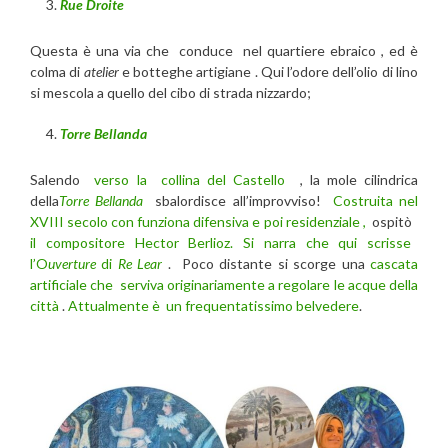
Rue Droite
Questa è una via che conduce nel quartiere ebraico , ed è
colma di
atelier
e botteghe artigiane . Qui l’odore dell’olio di lino
si mescola a quello del cibo di strada nizzardo;
Torre Bellanda
Salendo
verso la collina del Castello
, la mole cilindrica
della
Torre Bellanda
sbalordisce all’improvviso!
Costruita nel
XVIII secolo con funziona difensiva e poi residenziale ,
ospitò
il compositore Hector Berlioz. Si narra che qui scrisse
l’O
uverture
di
Re Lear
. Poco distante si scorge una
cascata
artificiale che serviva originariamente a regolare le acque della
città
.
Attualmente è un frequentatissimo belvedere
.