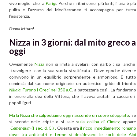
vive meglio che a
Parigi
. Perché i ritmi sono più lenti, l’ aria è più
pulita e l’azzurro del Mediterraneo ti accompagna per tutta
l’esistenza.
Buona lettura
!
Nizza in 3 giorni: dal mito greco a
oggi
Ovviamente
Nizza
non si limita a svelarsi con garbo : sa anche
travolgere con la sua storia stratificata . Dove epoche diverse
convivono in un equilibrio sorprendente e armonioso. E tutto
comincia dal suo nome originario, un autentico grido di trionfo:
Nikaia
. Furono i Greci nel 350 a.C
. a battezzarla così . La fondarono
in onore alla dea della Vittoria, che li aveva aiutati a cacciare i
popoli liguri.
Ma la Nizza che calpestiamo oggi nasconde un cuore sdoppiato
: se
si scende nelle cripte o si sale s
ulla collina di Cimiez
, appare
Cemenelum
(I sec. d. C.) .
Questa era
il ricco insediamento romano
dove tra anfiteatri e terme si decidevano le sorti delle Alpi