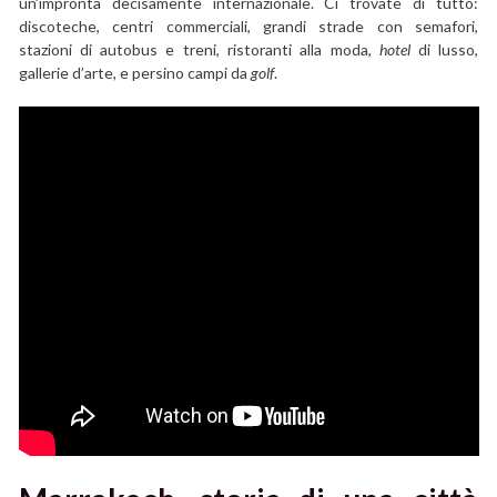
un’impronta decisamente internazionale. Ci trovate di tutto:
discoteche, centri commerciali, grandi strade con semafori,
stazioni di autobus e treni, ristoranti alla moda,
hotel
di lusso,
gallerie d’arte, e persino campi da
golf
.