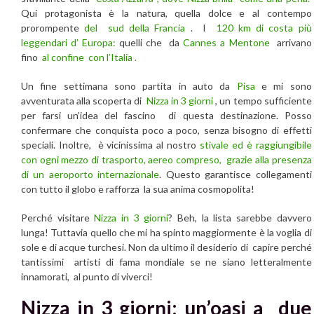
Qui protagonista è la natura, quella dolce e al contempo
prorompente
del sud della Francia
. I
120 km di costa più
leggendari d’ Europa:
quelli che da
Cannes a Mentone
arrivano
fino
al confine con l’Italia .
Un fine settimana sono partita in auto da
Pisa
e mi sono
avventurata alla scoperta di
Nizza in 3 giorni
, un tempo sufficiente
per farsi un’idea del fascino di questa destinazione. Posso
confermare che conquista poco a poco, senza bisogno di effetti
speciali. Inoltre, è vicinissima al nostro
stivale ed è raggiungibile
con ogni mezzo di trasporto, aereo compreso, grazie alla presenza
di un aeroporto internazionale
. Questo garantisce collegamenti
con tutto il globo e rafforza la sua anima cosmopolita!
Perché visitare
Nizza in 3 giorni
? Beh, la lista sarebbe davvero
lunga! Tuttavia quello che mi ha spinto maggiormente è la voglia di
sole e di acque turchesi. Non da ultimo il desiderio di capire perché
tantissimi artisti di fama mondiale se ne siano letteralmente
innamorati, al punto di viverci!
Nizza in 3 giorni: un’oasi a due