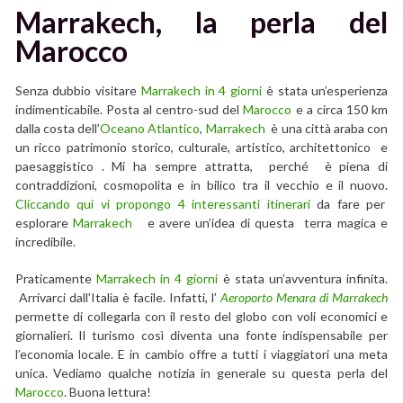
Marrakech, la perla del
Marocco
Senza dubbio visitare
Marrakech in 4 giorni
è stata un’esperienza
indimenticabile. Posta al centro-sud del
Marocco
e a circa 150 km
dalla costa dell’
Oceano Atlantico
,
Marrakech
è una città araba con
un ricco patrimonio storico, culturale, artistico, architettonico e
paesaggistico . Mi ha sempre attratta, perché è piena di
contraddizioni, cosmopolita e in bilico tra il vecchio e il nuovo.
Cliccando qui vi propongo 4 interessanti itinerari
da fare per
esplorare
Marrakech
e avere un’idea di questa terra magica e
incredibile.
Praticamente
Marrakech in 4 giorni
è stata un’avventura infinita.
Arrivarci dall’Italia è facile. Infatti, l’
Aeroporto Menara di Marrakech
permette di collegarla con il resto del globo con voli economici e
giornalieri. Il turismo così diventa una fonte indispensabile per
l’economia locale. E in cambio offre a tutti i viaggiatori una meta
unica. Vediamo qualche notizia in generale su questa perla del
Marocco
. Buona lettura!