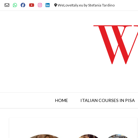
Skip
WeLoveItaly.eu by Stefania Tardino
to
content
HOME
ITALIAN COURSES IN PISA