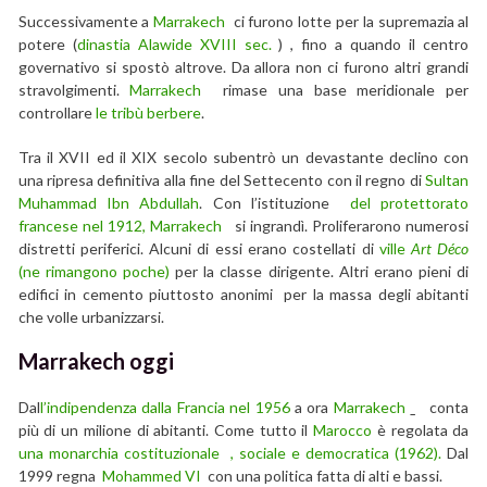
Successivamente a
Marrakech
ci furono lotte per la supremazia al
potere (
dinastia Alawide XVIII sec.
) , fino a quando il centro
governativo si spostò altrove. Da allora non ci furono altri grandi
stravolgimenti.
Marrakech
rimase una base meridionale per
controllare
le tribù berbere
.
Tra il XVII ed il XIX secolo subentrò un devastante declino con
una ripresa definitiva alla fine del Settecento con il regno di
Sultan
Muhammad Ibn Abdullah
. Con l’istituzione
del protettorato
francese nel 1912,
Marrakech
si ingrandì. Proliferarono numerosi
distretti periferici. Alcuni di essi erano costellati di
ville
Art Déco
(ne rimangono poche)
per la classe dirigente. Altri erano pieni di
edifici in cemento piuttosto anonimi per la massa degli abitanti
che volle urbanizzarsi.
Marrakech oggi
Dal
l’indipendenza dalla Francia nel 1956
a ora
Marrakech
conta
più di un milione di abitanti. Come tutto il
Marocco
è regolata da
una monarchia costituzionale , sociale e democratica (1962).
Dal
1999 regna
Mohammed VI
con una politica fatta di alti e bassi.