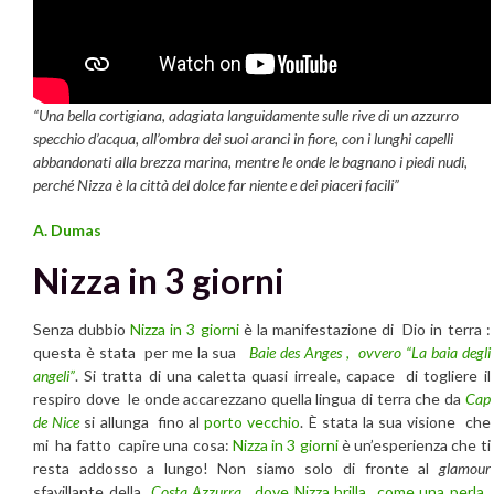
“Una bella cortigiana, adagiata languidamente sulle rive di un azzurro
specchio d’acqua, all’ombra dei suoi aranci in fiore, con i lunghi capelli
abbandonati alla brezza marina, mentre le onde le bagnano i piedi nudi,
perché Nizza è la città del dolce far niente e dei piaceri facili”
A. Dumas
Nizza in 3 giorni
Senza dubbio
Nizza in 3 giorni
è la manifestazione di Dio in terra :
questa è stata per me la sua
Baie des Anges , ovvero “La baia degli
angeli”
. Si tratta di una caletta quasi irreale, capace di togliere il
respiro dove le onde accarezzano quella lingua di terra che da
Cap
de Nice
si allunga fino al
porto vecchio
. È stata la sua visione che
mi ha fatto capire una cosa:
Nizza in 3 giorni
è un’esperienza che ti
resta addosso a lungo! Non siamo solo di fronte al
glamour
sfavillante della
Costa Azzurra
, dove Nizza brilla come una perla.