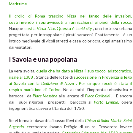
Marittime
.
Il crollo di Roma trascinò Nizza nel fango delle invasioni,
costringendo i sopravvissuti a rannicchiarsi ai piedi della rocca
.
Nacque
così la
Vieux Nice
. Questa è la
old city
, una fortezza urbana
progettata per intrappolare i pirati saraceni. Esattamente è un
intrico medievale di vicoli stretti e case color ocra, oggi amatissimo
dai visitatori.
I Savoia e una popolana
La vera svolta,
quella che ha dato a Nizza il suo tocco aristocratico,
risale al 1388
. Stanca delle lotte di
successione in Provenza si legò
ai Savoia con la
Dedizione di Nizza
. Per cinque secoli è stata il
respiro marittimo di Torino
. Ne assorbì l’impronta urbanistica e
barocca: da
Place Masséna
alle arcate di
Place Garibaldi
. E ancora
dai suoi rigorosi prospetti barocchi al
Porto Lympia
,
opera
ingegneristica davvero titanica del 1750.
Se vi fermate davanti ai bassorilievi della
Chiesa di Saint Martin Saint
Augustin
, c
ercherete invano l’effigie di un re. Troverete invece
quella di un’ umile lavandaia
: Catherine Ségurane.
Nel 1543 questa