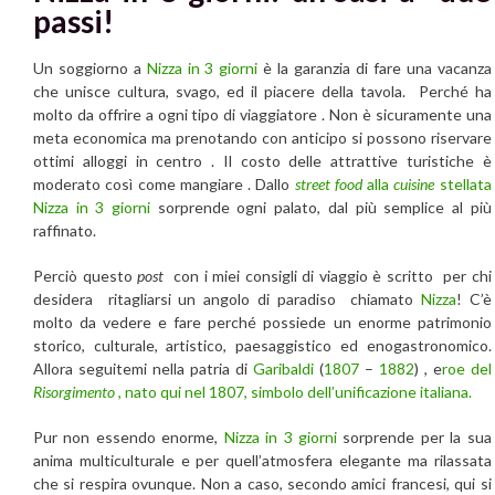
passi!
Un soggiorno a
Nizza in 3 giorni
è la garanzia di fare una vacanza
che unisce cultura, svago, ed il piacere della tavola. Perché ha
molto da offrire a ogni tipo di viaggiatore . Non è sicuramente una
meta economica ma prenotando con anticipo si possono riservare
ottimi alloggi in centro . Il costo delle attrattive turistiche è
moderato così come mangiare . Dallo
street food
alla
cuisine
stellata
Nizza in 3 giorni
sorprende ogni palato, dal più semplice al più
raffinato.
Perciò questo
post
con i miei consigli di viaggio è scritto per chi
desidera ritagliarsi un angolo di paradiso chiamato
Nizza
! C’è
molto da vedere e fare perché possiede un enorme patrimonio
storico, culturale, artistico, paesaggistico ed enogastronomico.
Allora seguitemi nella patria di
Garibaldi
(
1807
–
1882
) , e
roe del
Risorgimento
, nato qui nel 1807, simbolo dell’unificazione italiana.
Pur non essendo enorme,
Nizza in 3 giorni
sorprende per la sua
anima multiculturale e per quell’atmosfera elegante ma rilassata
che si respira ovunque. Non a caso, secondo amici francesi, qui si