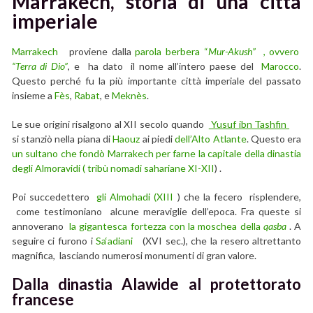
Marrakech, storia di una città
imperiale
Marrakech
proviene dalla
parola berbera “
Mur-Akush”
, ovvero
“Terra di Dio”
, e ha dato il nome all’intero paese del
Marocco
.
Questo perché fu la più importante città imperiale del passato
insieme a
Fès
,
Rabat
, e
Meknès
.
Le sue origini risalgono al XII secolo quando
Yusuf ibn Tashfin
si stanziò nella piana di
Haouz
ai piedi
dell’Alto Atlante
. Questo era
un sultano che fondò Marrakech per farne la capitale della
dinastia
degli Almoravidi
( tribù nomadi sahariane XI-XII
) .
Poi succedettero
gli Almohadi
(XIII
) che la fecero risplendere,
come testimoniano alcune meraviglie dell’epoca. Fra queste si
annoverano
la gigantesca fortezza con la moschea della
qasba
. A
seguire ci furono i
Sa‘adiani
(XVI sec.), che la resero altrettanto
magnifica, lasciando numerosi monumenti di gran valore.
Dalla dinastia Alawide al protettorato
francese