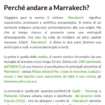
Perché andare a Marrakech?
Viaggiare apre la mente. E visitare
Marrakech
significa
soprattutto avvicinarsi a un’Africa europeizzata. Si tratta di un
territorio indigeno attaccato profondamente alle sue origini. Ma
che al tempo stesso si presenta come una metropoli
all’avanguardia, che non ha nulla da invidiare ad altre capitali
europee. Infatti
Marrakech
è divisa in due parti distinte una
antica (più a sud) e una moderna (più a nord) .
La prima è quella della
medina
., il centro storico circondato da una
muraglia di arenaria rossa lunga 10 km. Eletta nel
1985 patrimonio
dell’UNESCO
,
al suo interno si racchiudono le principali attrattive di
Marrakech
: piazza
Piazza Jemaa el Fna
, i
souk
,
le moschee, i palazzi, i
musei,
i
riad
(tipiche case marocchine da mille e una notte),
gli
hamman
e
altro ancora
.
La seconda è quella dei quartieri periferici di
Gueliz
,
Hivernag
e
Palmaraie
. Un’area urbana voluta e pianificata
dal governo della
Francia (1912)
, che ha allargato i confini di
Marrakech
dandole