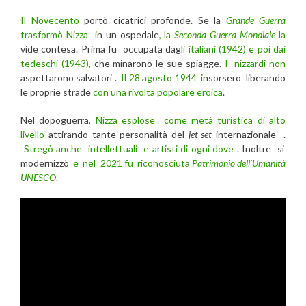
Il Novecento
portò cicatrici profonde. Se la
Grande Guerra
trasformò Nizza i
n un ospedale
, la
Seconda Guerra Mondiale
la
vide contesa. Prima fu occupata dagl
i italiani (1942) e poi dai
tedeschi (1943),
che minarono le sue spiagge.
I nizzardi non
aspettarono salvatori .
Il 28 agosto 1944 i
nsorsero liberando
le proprie strade
con una rivolta popolare eroica
.
Nel dopoguerra,
Nizza esplose come metà turistica di alto
livello
attirando tante personalità del
jet-set
internazionale .
Stregò anche intellettuali e artisti di ogni dove
. Inoltre si
modernizzò
e nel 2021 fu riconosciuta
Patrimonio dell’Umanità
UNESCO
.