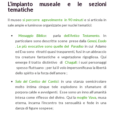
L’impianto museale e le sezioni
tematiche
Il museo
si percorre agevolmente in 90 minuti
e si articola in
sale ampie e luminose organizzate per nuclei tematici:
Messaggio Biblico
: parla
dell
‘Antico Testamento
.
In
particolare sono descritte scene prese dalla
Genesi
,
Esodo
. Le più evocative sono quelle del
Paradiso
in cui Adamo
ed Eva sono ritratti quasi trasparenti, fusi in un abbraccio
tra creature fantastiche e vegetazione rigogliosa. Qui
emerge il tratto distintivo di
Chagall
: i suoi personaggi
spesso fluttuano ; per lui il volo impersonificava la libertà
dello spirito e la forza dell’amore ;
Sala del Cantico dei Cantici
: in una stanza semicircolare
molto intima cinque tele esplodono in sfumature di
porpora calde e avvolgenti. Esse sono un inno all’umanità
intesa come riflesso del divino. Qui la
moglie Vava
, musa
eterna, incarna l’incontro tra sensualità e fede in una
danza di figure sospese;