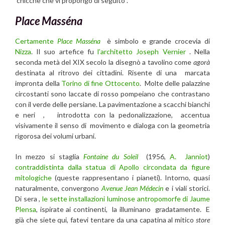
chicche che vi propongo di seguito .
Place Masséna
Certamente
Place Masséna
è simbolo e grande crocevia di
Nizza
. Il suo artefice fu
l’architetto Joseph Vernier
. Nella
seconda metà del XIX secolo la disegnò a tavolino come
agorà
destinata al ritrovo dei cittadini. Risente di una marcata
impronta della
Torino di fine Ottocento
. Molte delle palazzine
circostanti sono laccate di rosso pompeiano che contrastano
con il verde delle persiane. La pavimentazione a scacchi bianchi
e neri , introdotta con la pedonalizzazione, accentua
visivamente il senso di movimento e dialoga con la geometria
rigorosa dei volumi urbani.
In mezzo si staglia
Fontaine du Soleil
(1956,
A. Janniot
)
contraddistinta dalla statua di Apollo circondata da figure
mitologiche
(queste rappresentano i pianeti). Intorno, quasi
naturalmente, convergono
Avenue Jean Médecin
e i viali storici.
Di sera ,
le sette installazioni luminose antropomorfe di Jaume
Plensa
, ispirate ai continenti, la illuminano gradatamente. E
già che siete qui, fatevi tentare da una capatina al mitico
store