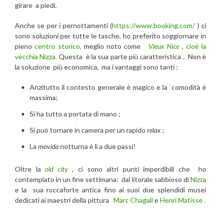
girare a piedi.
Anche se per i pernottamenti (
https://www.booking.com/
) ci
sono soluzioni per tutte le tasche, ho preferito soggiornare in
pieno
centro storico,
meglio noto come
Vieux Nice
,
cioè la
vecchia Nizza.
Questa è la sua parte più caratteristica . Non è
la soluzione più economica, ma i vantaggi sono tanti :
Anzitutto il contesto generale è magico e la comodità è
massima;
Si ha tutto a portata di mano ;
Si può tornare in camera per un rapido
relax
;
La
movida
notturna è lì a due passi!
Oltre la
old city
, ci sono altri punti imperdibili che ho
contemplato in un fine settimana: dal litorale sabbioso di
Nizza
e la sua roccaforte antica fino ai suoi due splendidi musei
dedicati ai maestri della pittura
Marc Chagall
e
Henri Matisse .