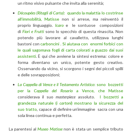
un ritmo visivo pulsante che invita alla serenità;
Découpées (Ritagli di Carta)
:
quando la malattia lo costrinse
all’immobilità, Matisse
non si arrese, ma reinventò il
proprio linguaggio.
Icaro
e le sontuose composizioni
di
Fiori e Frutti
sono lo specchio di questa rinascita. Non
potendo più lavorare al cavalletto, utilizzava lunghi
bastoni con
carboncini . Si aiutava con enormi forbici con
le quali sagomava fogli di carta colorati a guazzo dai suoi
assistenti
. È qui che avviene la sintesi estrema: colore e
forma diventano un unico, potente gesto creativo.
Osservando da vicino, si scorgono i segni dei piccoli spilli
e delle sovrapposizioni;
La Cappella di Vence e il Testamento Artistico
:
sono bozzetti
per la
Cappella del Rosario
a Vence, che Matisse
considerava il suo
masterpiece
assoluto
. I bozzetti a
grandezza naturale (i
cartoni
) mostrano la sicurezza del
suo tratto
, capace di definire un’immagine sacra con una
sola linea continua e perfetta.
La parentesi al
Museo Matisse
non è stata un semplice tributo