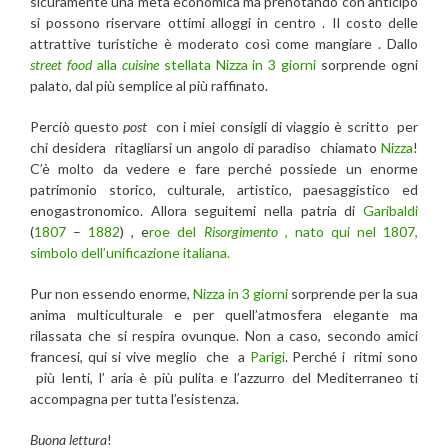
sicuramente una meta economica ma prenotando con anticipo
si possono riservare ottimi alloggi in centro . Il costo delle
attrattive turistiche è moderato così come mangiare . Dallo
street food
alla
cuisine
stellata
Nizza in 3 giorni
sorprende ogni
palato, dal più semplice al più raffinato.
Perciò questo
post
con i miei consigli di viaggio è scritto per
chi desidera ritagliarsi un angolo di paradiso chiamato
Nizza
!
C’è molto da vedere e fare perché possiede un enorme
patrimonio storico, culturale, artistico, paesaggistico ed
enogastronomico. Allora seguitemi nella patria di
Garibaldi
(
1807
–
1882
) , e
roe del
Risorgimento
, nato qui nel 1807,
simbolo dell’unificazione italiana.
Pur non essendo enorme,
Nizza in 3 giorni
sorprende per la sua
anima multiculturale e per quell’atmosfera elegante ma
rilassata che si respira ovunque. Non a caso, secondo amici
francesi, qui si vive meglio che a
Parigi
. Perché i ritmi sono
più lenti, l’ aria è più pulita e l’azzurro del Mediterraneo ti
accompagna per tutta l’esistenza.
Buona lettura
!