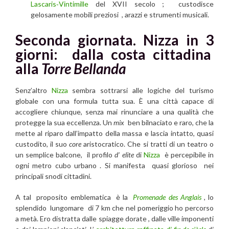
Lascaris‑Vintimille
del XVII secolo ; custodisce
gelosamente mobili preziosi , arazzi e strumenti musicali.
Seconda giornata. Nizza in 3
giorni: dalla costa cittadina
alla
Torre Bellanda
Senz’altro
Nizza
sembra sottrarsi alle logiche del turismo
globale con una formula tutta sua. È una città capace di
accogliere chiunque, senza mai rinunciare a una qualità che
protegge la sua eccellenza. Un
mix
ben bilnaciato e raro, che la
mette al riparo dall’impatto della massa e lascia intatto, quasi
custodito, il suo
core
aristocratico. Che si tratti di un teatro o
un semplice balcone, il profilo
d’ elite
di
Nizza
è percepibile in
ogni metro cubo urbano . Si manifesta quasi glorioso nei
principali snodi cittadini.
A tal proposito emblematica è la
Promenade des Anglais
, lo
splendido lungomare di 7 km che nel pomeriggio ho percorso
a metà. Ero distratta dalle spiagge dorate , dalle ville imponenti