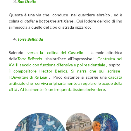
Rue Droite
Questa è una via che conduce nel quartiere ebraico , ed è
colma di
atelier
e botteghe artigiane . Qui l’odore dell’olio di lino
si mescola a quello del cibo di strada nizzardo;
Torre Bellanda
Salendo
verso la collina del Castello
, la mole cilindrica
della
Torre Bellanda
sbalordisce all’improvviso!
Costruita nel
XVIII secolo con funziona difensiva e poi residenziale ,
ospitò
il compositore Hector Berlioz. Si narra che qui scrisse
l’O
uverture
di
Re Lear
. Poco distante si scorge una
cascata
artificiale che serviva originariamente a regolare le acque della
città
.
Attualmente è un frequentatissimo belvedere
.