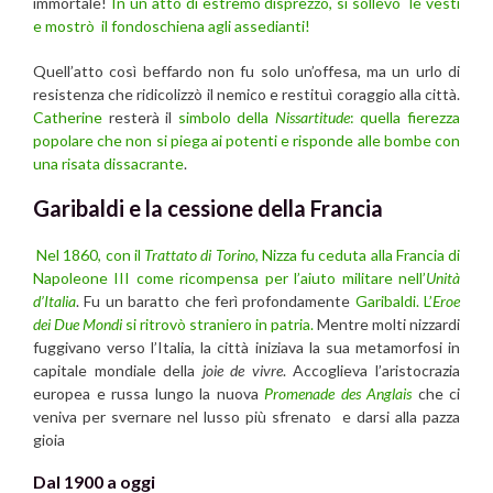
immortale!
In un atto di estremo disprezzo, si sollevò le vesti
e mostrò il fondoschiena agli assedianti!
Quell’atto così beffardo non fu solo un’offesa, ma un urlo di
resistenza che ridicolizzò il nemico e restituì coraggio alla città.
Catherine
resterà il
simbolo della
Nissartitude
: quella fierezza
popolare che non si piega ai potenti e risponde alle bombe con
una risata dissacrante
.
Garibaldi e la cessione della Francia
Nel 1860, con il
Trattato di Torino
, Nizza fu ceduta alla Francia di
Napoleone III come ricompensa per l’aiuto militare nell’
Unità
d’Italia
. Fu un baratto che ferì profondamente
Garibaldi. L’
Eroe
dei Due Mondi
si ritrovò straniero in patria.
Mentre molti nizzardi
fuggivano verso l’Italia, la città iniziava la sua metamorfosi in
capitale mondiale della
joie de vivre
. Accoglieva l’aristocrazia
europea e russa lungo la nuova
Promenade des Anglais
che ci
veniva per svernare nel lusso più sfrenato e darsi alla pazza
gioia
Dal 1900 a oggi