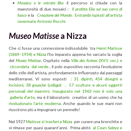
Mosaico e le vetrate Blu
:
il percorso si chiude con la
maestosità di due mosaici :
Il profeta Elia sul suo carro di
fuoco
e la
Creazione del Mondo
. Entrambi ispirati all’artista
ravennate Antonio Rocchi.
Museo Matisse
a Nizza
Che ci fosse una connessione indissolubile tra
Henri Matisse
(1869–1954) e Nizza
l’ho imparato appena ho varcato la soglia
del
Museo Matisse
. Ospitato nella
Villa des Arènes
(XVII sec.) e
circondata dal verde
, il polo espositivo racconta l’evoluzione
dello stile dell’artista, profondamente influenzato dai paesaggi
mediterranei. Vi sono esposti
: 31 dipinti, 454 disegni e
incisioni, 38
gouache
(
collage
)
, 57 sculture e alcuni oggetti
personali del maestro.
Inaugurato nel 1963 non è solo una
galleria d’arte
, ma è il laboratorio creativo di un uomo che ha
rivoluzionato l’arte moderna
. Anche quando le sue mani non
riuscirono più a impugnare un pennello!
Nel 1927
Matisse si trasferì a Nizza
per curare una bronchite e
vi rimase per quasi quarant’anni. Prima abitò
al
Cours Saleya
e