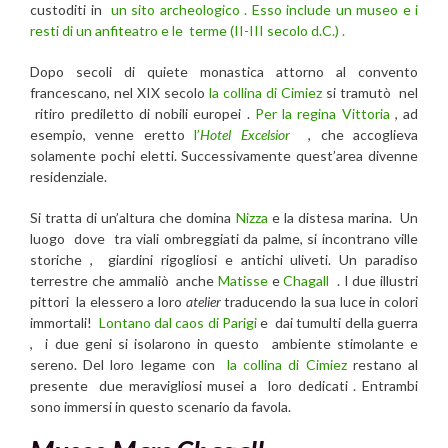
custoditi in
un sito archeologico . Esso include un museo e i
resti di un anfiteatro e le terme (II-III secolo d.C.) .
Dopo secoli di quiete monastica attorno al convento
francescano, nel XIX secolo
la collina di Cimiez
si tramutò nel
ritiro prediletto di nobili europei .
Per la regina Vittoria
, ad
esempio, venne eretto
l’
Hotel Excelsior
, che accoglieva
solamente pochi eletti. Successivamente quest’area divenne
residenziale.
Si tratta di un’altura che domina
Nizza
e la distesa marina. Un
luogo dove tra viali ombreggiati da palme, si incontrano ville
storiche , giardini rigogliosi e antichi uliveti. Un paradiso
terrestre che ammaliò anche
Matisse
e
Chagall
. I due illustri
pittori la elessero a loro
atelier
traducendo la sua luce in colori
immortali!
Lontano dal caos di Parigi
e dai tumulti della guerra
, i due geni si isolarono in questo ambiente stimolante e
sereno. Del loro legame con
la collina di Cimiez
restano al
presente due meravigliosi musei a loro dedicati . Entrambi
sono immersi in questo scenario da favola.