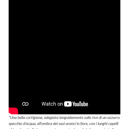
“Una bella cortigiana, adagiata languidamente sulle rive di un azzurro
specchio d’acqua, all’ombra dei suoi aranci in fiore, con i lunghi capelli