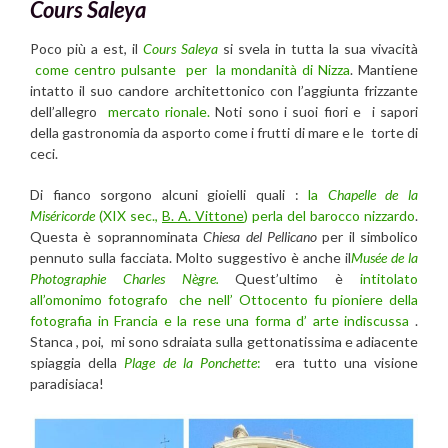
Cours Saleya
Poco più a est, il
Cours Saleya
si svela in tutta la sua vivacità
come centro pulsante per la mondanità di Nizza
. Mantiene
intatto il suo candore architettonico con l’aggiunta frizzante
dell’allegro
mercato rionale.
Noti sono i suoi fiori e i sapori
della gastronomia da asporto come i frutti di mare e le torte di
ceci.
Di fianco sorgono alcuni gioielli quali :
la
Chapelle de la
Miséricorde
(XIX sec.,
B. A. Vittone
) perla del barocco nizzardo
.
Questa è soprannominata
Chiesa del Pellicano
per il simbolico
pennuto sulla facciata. Molto suggestivo è anche il
Musée de la
Photographie Charles Nègre.
Quest’ultimo è
intitolato
all’omonimo fotografo che nell’ Ottocento fu pioniere della
fotografia in Francia e la rese una forma d’ arte indiscussa
.
Stanca , poi, mi sono sdraiata sulla gettonatissima e adiacente
spiaggia della
Plage de la Ponchette
:
era tutto una visione
paradisiaca!