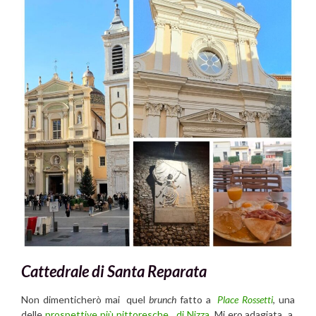
Cattedrale di Santa Reparata
Non dimenticherò mai quel
brunch
fatto a
Place Rossetti
, una
delle
prospettive più pittoresche di Nizza
. Mi ero adagiata a