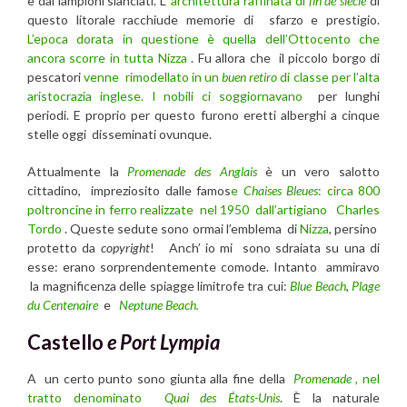
e dai lampioni slanciati. L’
architettura raffinata di
fin de siècle
di
questo litorale racchiude memorie di sfarzo e prestigio.
L’epoca dorata in questione è quella dell’Ottocento che
ancora scorre in tutta
Nizza
. Fu allora che il piccolo borgo di
pescatori
venne rimodellato in un
buen retiro
di classe per l’alta
aristocrazia inglese. I nobili ci soggiornavano
per lunghi
periodi. E proprio per questo furono eretti alberghi a cinque
stelle oggi disseminati ovunque.
Attualmente la
Promenade des Anglais
è un vero salotto
cittadino, impreziosito dalle famos
e
Chaises Bleues
: circa 800
poltroncine in ferro realizzate nel 1950 dall’artigiano
Charles
Tordo
. Queste sedute sono ormai l’emblema di
Nizza
, persino
protetto da
copyright
! Anch’ io mi sono sdraiata su una di
esse: erano sorprendentemente comode. Intanto ammiravo
la magnificenza delle spiagge limitrofe tra cui:
Blue Beach
,
Plage
du Centenaire
e
Neptune Beach.
Castello
e Port Lympia
A un certo punto sono giunta alla fine della
Promenade
, nel
tratto denominato
Quai des États-Unis
. È la naturale