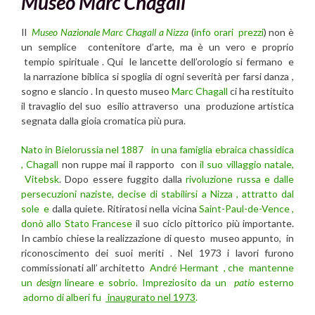
Museo Marc Chagall
Il
Museo Nazionale Marc Chagall a Nizza
(
info orari prezzi
) non è
un semplice contenitore d’arte, ma è un vero e proprio
tempio spirituale . Qui le lancette dell’orologio si fermano e
la narrazione biblica si spoglia di ogni severità per farsi danza ,
sogno e slancio . In questo museo
Marc Chagall
ci ha restituito
il travaglio del suo esilio attraverso una produzione artistica
segnata dalla gioia cromatica più pura.
Nato in Bielorussia nel 1887
in una famiglia ebraica chassidica
, Chagall
non ruppe mai il rapporto con
il suo villaggio natale,
Vitebsk
. Dopo essere fuggito dalla
rivoluzione russa e dalle
persecuzioni naziste, decise di stabilirsi a Nizza , attratto dal
sole e
dalla quiete. Ritiratosi nella vicina
Saint-Paul-de-Vence ,
donò allo Stato Francese
il suo ciclo pittorico più importante.
In cambio chiese la realizzazione di questo museo appunto, in
riconoscimento dei suoi meriti . Nel 1973 i lavori furono
commissionati all’ architetto
André Hermant , che mantenne
un
design
lineare e sobrio. Impreziosito da un
patio
esterno
adorno di alberi fu
inaugurato nel 1973
.