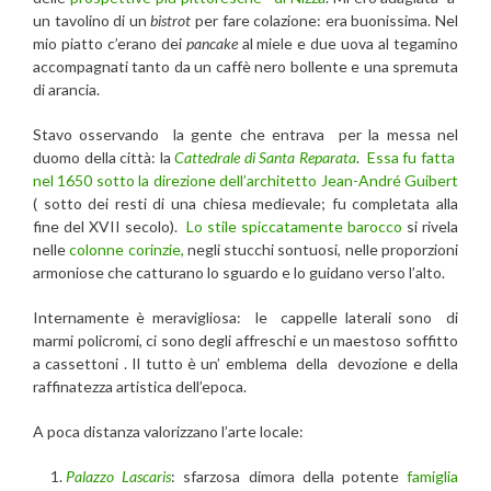
un tavolino di un
bistrot
per fare colazione: era buonissima. Nel
mio piatto c’erano dei
pancake
al miele e due uova al tegamino
accompagnati tanto da un caffè nero bollente e una spremuta
di arancia.
Stavo osservando la gente che entrava per la messa nel
duomo della città: la
Cattedrale di Santa Reparata
.
Essa fu fatta
nel 1650 sotto la direzione dell’architetto Jean-André Guibert
( sotto dei resti di una chiesa medievale; fu completata alla
fine del XVII secolo).
Lo stile spiccatamente barocco
si rivela
nelle
colonne corinzie,
negli stucchi sontuosi, nelle proporzioni
armoniose che catturano lo sguardo e lo guidano verso l’alto.
Internamente è meravigliosa: le cappelle laterali sono di
marmi policromi, ci sono degli affreschi e un maestoso soffitto
a cassettoni . Il tutto è un’ emblema della devozione e della
raffinatezza artistica dell’epoca.
A poca distanza valorizzano l’arte locale:
Palazzo Lascaris
: sfarzosa dimora della potente
famiglia