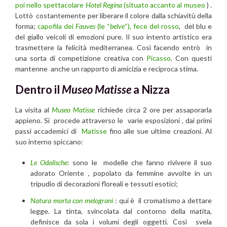
poi nello spettacolare
Hotel Regina
(situato accanto al museo
) .
Lottò costantemente per liberare il colore dalla schiavitù della
forma;
capofila dei
Fauves
(le “
belve
“), fece del rosso
, del blu e
del giallo veicoli di emozioni pure. Il suo intento artistico era
trasmettere la felicità mediterranea. Così facendo entrò in
una sorta di competizione creativa con
Picasso
. Con questi
mantenne anche un rapporto di amicizia e reciproca stima.
Dentro il
Museo Matisse
a Nizza
La visita al
Museo Matisse
richiede circa 2 ore per assaporarla
appieno. Si procede attraverso le varie esposizioni , dai primi
passi accademici di
Matisse
fino alle sue ultime creazioni. Al
suo interno spiccano:
Le Odalische
: sono le modelle che fanno rivivere il suo
adorato Oriente , popolato da femmine avvolte in un
tripudio di decorazioni floreali e tessuti esotici;
Natura morta con melograni
: qui è il cromatismo a dettare
legge. La tinta, svincolata dal contorno della matita,
definisce da sola i volumi degli oggetti. Così svela