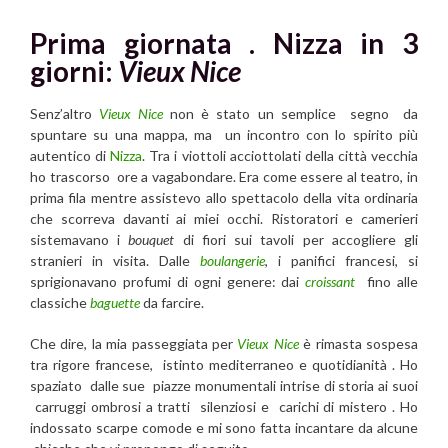
Prima giornata .
Nizza in 3
giorni:
Vieux Nice
Senz’altro
Vieux Nice
non è stato un semplice segno da
spuntare su una mappa, ma un incontro con lo spirito più
autentico di
Nizza
. Tra i viottoli acciottolati della città vecchia
ho trascorso ore a vagabondare. Era come essere al teatro, in
prima fila mentre assistevo allo spettacolo della vita ordinaria
che scorreva davanti ai miei occhi. Ristoratori e camerieri
sistemavano i
bouquet
di fiori sui tavoli per accogliere gli
stranieri in visita. Dalle
boulangerie
, i panifici francesi, si
sprigionavano profumi di ogni genere: dai
croissant
fino alle
classiche
baguette
da farcire.
Che dire, la mia passeggiata per
Vieux Nice
è rimasta sospesa
tra rigore francese, istinto mediterraneo e quotidianità . Ho
spaziato dalle sue piazze monumentali intrise di storia ai suoi
carruggi ombrosi a tratti silenziosi e carichi di mistero . Ho
indossato scarpe comode e mi sono fatta incantare da alcune