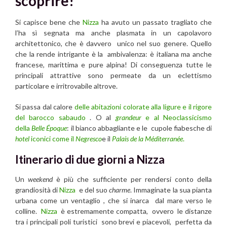
scoprire!
Si capisce bene che
Nizza
ha avuto un passato tragliato che
l’ha sì segnata ma anche plasmata in un capolavoro
architettonico, che è davvero unico nel suo genere. Quello
che la rende intrigante è la ambivalenza: è italiana ma anche
francese, marittima e pure alpina! Di conseguenza tutte le
principali attrattive sono permeate da un eclettismo
particolare e irritrovabile altrove.
Si passa dal calore
delle abitazioni colorate alla ligure e il rigore
del barocco sabaudo
. O al
grandeur
e al Neoclassicismo
della
Belle Époque
: il bianco abbagliante e le cupole fiabesche di
hotel
iconici come il
Negresco
e il
Palais de la Méditerranée
.
Itinerario di due giorni a Nizza
Un
weekend
è più che sufficiente per rendersi conto della
grandiosità di
Nizza
e del suo
charme
. Immaginate la sua pianta
urbana come un ventaglio , che si inarca dal mare verso le
colline.
Nizza
è estremamente compatta, ovvero le distanze
tra i principali poli turistici sono brevi e piacevoli, perfetta da