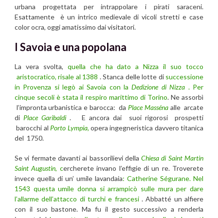
urbana progettata per intrappolare i pirati saraceni.
Esattamente è un intrico medievale di vicoli stretti e case
color ocra, oggi amatissimo dai visitatori.
I Savoia e una popolana
La vera svolta,
quella che ha dato a Nizza il suo tocco
aristocratico, risale al 1388
. Stanca delle lotte di
successione
in Provenza si legò ai Savoia con la
Dedizione di Nizza
. Per
cinque secoli è stata il respiro marittimo di Torino
. Ne assorbì
l’impronta urbanistica e barocca: da
Place Masséna
alle arcate
di
Place Garibaldi
. E ancora dai suoi rigorosi prospetti
barocchi al
Porto Lympia
,
opera ingegneristica davvero titanica
del 1750.
Se vi fermate davanti ai bassorilievi della
Chiesa di Saint Martin
Saint Augustin
, c
ercherete invano l’effigie di un re. Troverete
invece quella di un’ umile lavandaia
: Catherine Ségurane.
Nel
1543 questa umile donna si arrampicò sulle mura per dare
l’allarme dell’attacco di turchi e francesi
. Abbatté un alfiere
con il suo bastone. Ma fu il gesto successivo a renderla