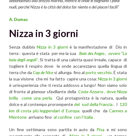
abbandonati alla brezza marina, mentre le onde le bagnano i piedi
nudi, perché Nizza è la città del dolce far niente e dei piaceri facili”
A. Dumas
Nizza in 3 giorni
Senza dubbio
Nizza in 3 giorni
è la manifestazione di Dio in
terra : questa è stata per me la sua
Baie des Anges , ovvero “La
baia degli angeli”
. Si tratta di una caletta quasi irreale, capace di
togliere il respiro dove le onde accarezzano quella lingua di
terra che da
Cap de Nice
si allunga fino al
porto vecchio
. È stata
la sua visione che mi ha fatto capire una cosa:
Nizza in 3 giorni
è un’esperienza che ti resta addosso a lungo! Non siamo solo
di fronte al
glamour
sfavillante della
Costa Azzurra
, dove Nizza
brilla come una perla.
Qui protagonista è la natura, quella
dolce e al contempo prorompente
del sud della Francia
. I
120
km di costa più leggendari d’ Europa:
quelli che da
Cannes a
Mentone
arrivano fino
al confine con l’Italia .
Un fine settimana sono partita in auto da
Pisa
e mi sono
avventurata alla scoperta di
Nizza in 3 giorni
, un tempo