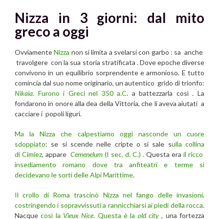
Nizza in 3 giorni: dal mito
greco a oggi
Ovviamente
Nizza
non si limita a svelarsi con garbo : sa anche
travolgere con la sua storia stratificata . Dove epoche diverse
convivono in un equilibrio sorprendente e armonioso. E tutto
comincia dal suo nome originario, un autentico grido di trionfo:
Nikaia
. Furono i Greci nel 350 a.C
. a battezzarla così . La
fondarono in onore alla dea della Vittoria, che li aveva aiutati a
cacciare i popoli liguri.
Ma la Nizza che calpestiamo oggi nasconde un cuore
sdoppiato
: se si scende nelle cripte o si sale s
ulla collina
di Cimiez
, appare
Cemenelum
(I sec. d. C.) .
Questa era
il ricco
insediamento romano dove tra anfiteatri e terme si
decidevano le sorti delle Alpi Marittime
.
Il crollo di Roma trascinò Nizza nel fango delle invasioni,
costringendo i sopravvissuti a rannicchiarsi ai piedi della rocca
.
Nacque
così la
Vieux Nice
. Questa è la
old city
, una fortezza