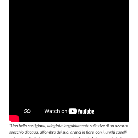
“Una bella cortigiana, adagiata languidamente sulle rive di un azzurro
specchio d’acqua, all’ombra dei suoi aranci in fiore, con i lunghi capelli