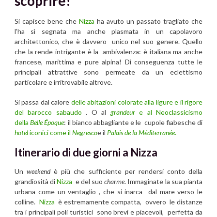
scoprire!
Si capisce bene che
Nizza
ha avuto un passato tragliato che
l’ha sì segnata ma anche plasmata in un capolavoro
architettonico, che è davvero unico nel suo genere. Quello
che la rende intrigante è la ambivalenza: è italiana ma anche
francese, marittima e pure alpina! Di conseguenza tutte le
principali attrattive sono permeate da un eclettismo
particolare e irritrovabile altrove.
Si passa dal calore
delle abitazioni colorate alla ligure e il rigore
del barocco sabaudo
. O al
grandeur
e al Neoclassicismo
della
Belle Époque
: il bianco abbagliante e le cupole fiabesche di
hotel
iconici come il
Negresco
e il
Palais de la Méditerranée
.
Itinerario di due giorni a Nizza
Un
weekend
è più che sufficiente per rendersi conto della
grandiosità di
Nizza
e del suo
charme
. Immaginate la sua pianta
urbana come un ventaglio , che si inarca dal mare verso le
colline.
Nizza
è estremamente compatta, ovvero le distanze
tra i principali poli turistici sono brevi e piacevoli, perfetta da