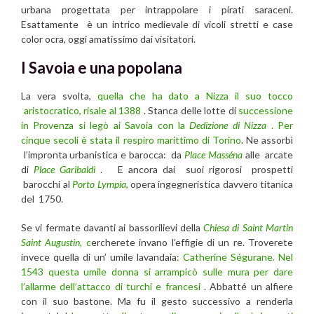
urbana progettata per intrappolare i pirati saraceni.
Esattamente è un intrico medievale di vicoli stretti e case
color ocra, oggi amatissimo dai visitatori.
I Savoia e una popolana
La vera svolta,
quella che ha dato a Nizza il suo tocco
aristocratico, risale al 1388
. Stanca delle lotte di
successione
in Provenza si legò ai Savoia con la
Dedizione di Nizza
. Per
cinque secoli è stata il respiro marittimo di Torino
. Ne assorbì
l’impronta urbanistica e barocca: da
Place Masséna
alle arcate
di
Place Garibaldi
. E ancora dai suoi rigorosi prospetti
barocchi al
Porto Lympia
,
opera ingegneristica davvero titanica
del 1750.
Se vi fermate davanti ai bassorilievi della
Chiesa di Saint Martin
Saint Augustin
, c
ercherete invano l’effigie di un re. Troverete
invece quella di un’ umile lavandaia
: Catherine Ségurane.
Nel
1543 questa umile donna si arrampicò sulle mura per dare
l’allarme dell’attacco di turchi e francesi
. Abbatté un alfiere
con il suo bastone. Ma fu il gesto successivo a renderla