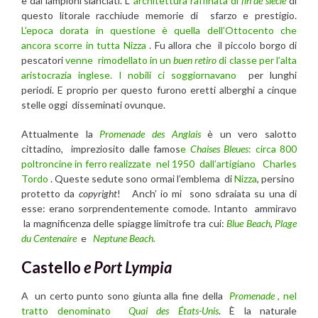
e dai lampioni slanciati. L’
architettura raffinata di
fin de siècle
di
questo litorale racchiude memorie di sfarzo e prestigio.
L’epoca dorata in questione è quella dell’Ottocento che
ancora scorre in tutta
Nizza
. Fu allora che il piccolo borgo di
pescatori
venne rimodellato in un
buen retiro
di classe per l’alta
aristocrazia inglese. I nobili ci soggiornavano
per lunghi
periodi. E proprio per questo furono eretti alberghi a cinque
stelle oggi disseminati ovunque.
Attualmente la
Promenade des Anglais
è un vero salotto
cittadino, impreziosito dalle famos
e
Chaises Bleues
: circa 800
poltroncine in ferro realizzate nel 1950 dall’artigiano
Charles
Tordo
. Queste sedute sono ormai l’emblema di
Nizza
, persino
protetto da
copyright
! Anch’ io mi sono sdraiata su una di
esse: erano sorprendentemente comode. Intanto ammiravo
la magnificenza delle spiagge limitrofe tra cui:
Blue Beach
,
Plage
du Centenaire
e
Neptune Beach.
Castello
e Port Lympia
A un certo punto sono giunta alla fine della
Promenade
, nel
tratto denominato
Quai des États-Unis
. È la naturale