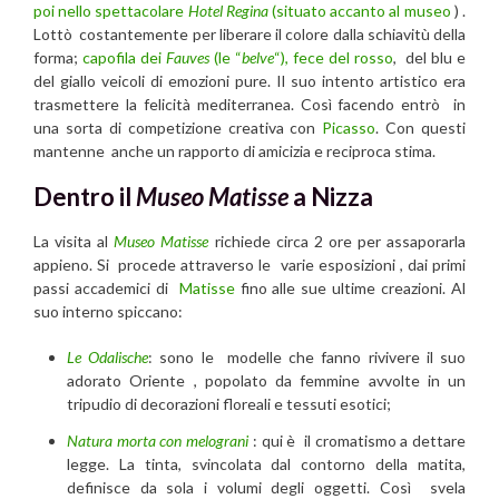
poi nello spettacolare
Hotel Regina
(situato accanto al museo
) .
Lottò costantemente per liberare il colore dalla schiavitù della
forma;
capofila dei
Fauves
(le “
belve
“), fece del rosso
, del blu e
del giallo veicoli di emozioni pure. Il suo intento artistico era
trasmettere la felicità mediterranea. Così facendo entrò in
una sorta di competizione creativa con
Picasso
. Con questi
mantenne anche un rapporto di amicizia e reciproca stima.
Dentro il
Museo Matisse
a Nizza
La visita al
Museo Matisse
richiede circa 2 ore per assaporarla
appieno. Si procede attraverso le varie esposizioni , dai primi
passi accademici di
Matisse
fino alle sue ultime creazioni. Al
suo interno spiccano:
Le Odalische
: sono le modelle che fanno rivivere il suo
adorato Oriente , popolato da femmine avvolte in un
tripudio di decorazioni floreali e tessuti esotici;
Natura morta con melograni
: qui è il cromatismo a dettare
legge. La tinta, svincolata dal contorno della matita,
definisce da sola i volumi degli oggetti. Così svela