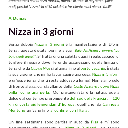
abbandonati alla brezza marina, mentre le onde le bagnano i piedi
nudi, perché Nizza è la città del dolce far niente e dei piaceri facili”
A. Dumas
Nizza in 3 giorni
Senza dubbio
Nizza in 3 giorni
è la manifestazione di Dio in
terra : questa è stata per me la sua
Baie des Anges , ovvero “La
baia degli angeli”
. Si tratta di una caletta quasi irreale, capace di
togliere il respiro dove le onde accarezzano quella lingua di
terra che da
Cap de Nice
si allunga fino al
porto vecchio
. È stata
la sua visione che mi ha fatto capire una cosa:
Nizza in 3 giorni
è un’esperienza che ti resta addosso a lungo! Non siamo solo
di fronte al
glamour
sfavillante della
Costa Azzurra
, dove Nizza
brilla come una perla.
Qui protagonista è la natura, quella
dolce e al contempo prorompente
del sud della Francia
. I
120
km di costa più leggendari d’ Europa:
quelli che da
Cannes a
Mentone
arrivano fino
al confine con l’Italia .
Un fine settimana sono partita in auto da
Pisa
e mi sono
avventurata alla scoperta di
Nizza in 3 giorni
, un tempo