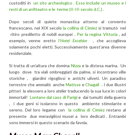
custoditi in
un sito archeologico . Esso include un museo e i
resti di un anfiteatro e le terme (II-III secolo d.C.) .
Dopo secoli di quiete monastica attorno al convento
francescano, nel XIX secolo
la collina di Cimiez
si tramutò nel
ritiro prediletto di nobili europei .
Per la regina Vittoria
, ad
esempio, venne eretto
l’
Hotel Excelsior
, che accoglieva
solamente pochi eletti. Successivamente quest’area divenne
residenziale.
Si tratta di un’altura che domina
Nizza
e la distesa marina. Un
luogo dove tra viali ombreggiati da palme, si incontrano ville
storiche , giardini rigogliosi e antichi uliveti. Un paradiso
terrestre che ammaliò anche
Matisse
e
Chagall
. I due illustri
pittori la elessero a loro
atelier
traducendo la sua luce in colori
immortali!
Lontano dal caos di Parigi
e dai tumulti della guerra
, i due geni si isolarono in questo ambiente stimolante e
sereno. Del loro legame con
la collina di Cimiez
restano al
presente due meravigliosi musei a loro dedicati . Entrambi
sono immersi in questo scenario da favola.