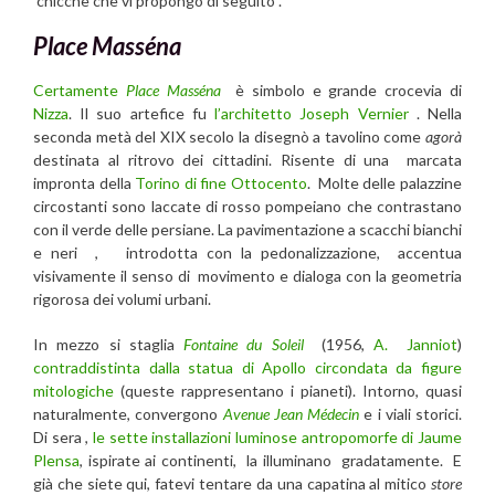
chicche che vi propongo di seguito .
Place Masséna
Certamente
Place Masséna
è simbolo e grande crocevia di
Nizza
. Il suo artefice fu
l’architetto Joseph Vernier
. Nella
seconda metà del XIX secolo la disegnò a tavolino come
agorà
destinata al ritrovo dei cittadini. Risente di una marcata
impronta della
Torino di fine Ottocento
. Molte delle palazzine
circostanti sono laccate di rosso pompeiano che contrastano
con il verde delle persiane. La pavimentazione a scacchi bianchi
e neri , introdotta con la pedonalizzazione, accentua
visivamente il senso di movimento e dialoga con la geometria
rigorosa dei volumi urbani.
In mezzo si staglia
Fontaine du Soleil
(1956,
A. Janniot
)
contraddistinta dalla statua di Apollo circondata da figure
mitologiche
(queste rappresentano i pianeti). Intorno, quasi
naturalmente, convergono
Avenue Jean Médecin
e i viali storici.
Di sera ,
le sette installazioni luminose antropomorfe di Jaume
Plensa
, ispirate ai continenti, la illuminano gradatamente. E
già che siete qui, fatevi tentare da una capatina al mitico
store