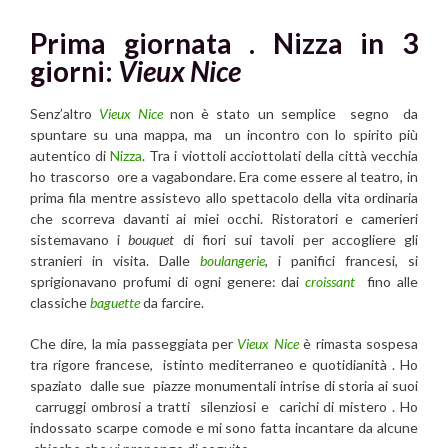
Prima giornata .
Nizza in 3
giorni:
Vieux Nice
Senz’altro
Vieux Nice
non è stato un semplice segno da
spuntare su una mappa, ma un incontro con lo spirito più
autentico di
Nizza
. Tra i viottoli acciottolati della città vecchia
ho trascorso ore a vagabondare. Era come essere al teatro, in
prima fila mentre assistevo allo spettacolo della vita ordinaria
che scorreva davanti ai miei occhi. Ristoratori e camerieri
sistemavano i
bouquet
di fiori sui tavoli per accogliere gli
stranieri in visita. Dalle
boulangerie
, i panifici francesi, si
sprigionavano profumi di ogni genere: dai
croissant
fino alle
classiche
baguette
da farcire.
Che dire, la mia passeggiata per
Vieux Nice
è rimasta sospesa
tra rigore francese, istinto mediterraneo e quotidianità . Ho
spaziato dalle sue piazze monumentali intrise di storia ai suoi
carruggi ombrosi a tratti silenziosi e carichi di mistero . Ho
indossato scarpe comode e mi sono fatta incantare da alcune