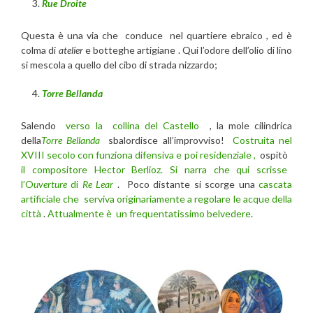
Rue Droite
Questa è una via che conduce nel quartiere ebraico , ed è
colma di
atelier
e botteghe artigiane . Qui l’odore dell’olio di lino
si mescola a quello del cibo di strada nizzardo;
Torre Bellanda
Salendo
verso la collina del Castello
, la mole cilindrica
della
Torre Bellanda
sbalordisce all’improvviso!
Costruita nel
XVIII secolo con funziona difensiva e poi residenziale ,
ospitò
il compositore Hector Berlioz. Si narra che qui scrisse
l’O
uverture
di
Re Lear
. Poco distante si scorge una
cascata
artificiale che serviva originariamente a regolare le acque della
città
.
Attualmente è un frequentatissimo belvedere
.