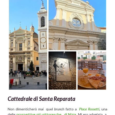
Cattedrale di Santa Reparata
Non dimenticherò mai quel
brunch
fatto a
Place Rossetti
, una
delle
prospettive più pittoresche di Nizza
. Mi ero adagiata a