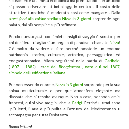
sicuramente una meta economica ma prenotando con anticipo
si possono riservare ottimi alloggi in centro . Il costo delle
attrattive turistiche è moderato così come mangiare . Dallo
street food
alla
cuisine
stellata
Nizza in 3 giorni
sorprende ogni
palato, dal più semplice al più raffinato.
Perciò questo
post
con i miei consigli di viaggio è scritto per
chi desidera ritagliarsi un angolo di paradiso chiamato
Nizza
!
C’è molto da vedere e fare perché possiede un enorme
patrimonio storico, culturale, artistico, paesaggistico ed
enogastronomico. Allora seguitemi nella patria di
Garibaldi
(
1807
–
1882
) , e
roe del
Risorgimento
, nato qui nel 1807,
simbolo dell’unificazione italiana.
Pur non essendo enorme,
Nizza in 3 giorni
sorprende per la sua
anima multiculturale e per quell’atmosfera elegante ma
rilassata che si respira ovunque. Non a caso, secondo amici
francesi, qui si vive meglio che a
Parigi
. Perché i ritmi sono
più lenti, l’ aria è più pulita e l’azzurro del Mediterraneo ti
accompagna per tutta l’esistenza.
Buona lettura
!