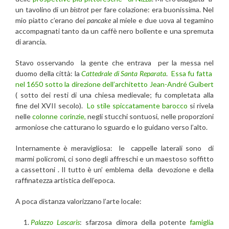
un tavolino di un
bistrot
per fare colazione: era buonissima. Nel
mio piatto c’erano dei
pancake
al miele e due uova al tegamino
accompagnati tanto da un caffè nero bollente e una spremuta
di arancia.
Stavo osservando la gente che entrava per la messa nel
duomo della città: la
Cattedrale di Santa Reparata
.
Essa fu fatta
nel 1650 sotto la direzione dell’architetto Jean-André Guibert
( sotto dei resti di una chiesa medievale; fu completata alla
fine del XVII secolo).
Lo stile spiccatamente barocco
si rivela
nelle
colonne corinzie,
negli stucchi sontuosi, nelle proporzioni
armoniose che catturano lo sguardo e lo guidano verso l’alto.
Internamente è meravigliosa: le cappelle laterali sono di
marmi policromi, ci sono degli affreschi e un maestoso soffitto
a cassettoni . Il tutto è un’ emblema della devozione e della
raffinatezza artistica dell’epoca.
A poca distanza valorizzano l’arte locale:
Palazzo Lascaris
: sfarzosa dimora della potente
famiglia