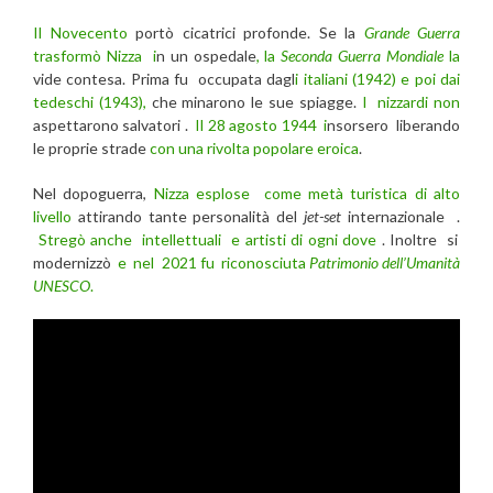
Il Novecento
portò cicatrici profonde. Se la
Grande Guerra
trasformò Nizza i
n un ospedale
, la
Seconda Guerra Mondiale
la
vide contesa. Prima fu occupata dagl
i italiani (1942) e poi dai
tedeschi (1943),
che minarono le sue spiagge.
I nizzardi non
aspettarono salvatori .
Il 28 agosto 1944 i
nsorsero liberando
le proprie strade
con una rivolta popolare eroica
.
Nel dopoguerra,
Nizza esplose come metà turistica di alto
livello
attirando tante personalità del
jet-set
internazionale .
Stregò anche intellettuali e artisti di ogni dove
. Inoltre si
modernizzò
e nel 2021 fu riconosciuta
Patrimonio dell’Umanità
UNESCO
.