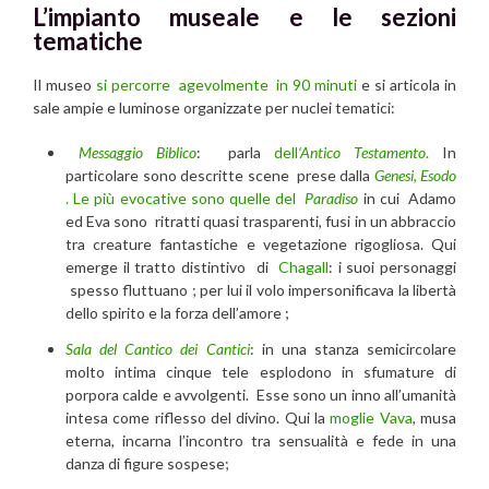
L’impianto museale e le sezioni
tematiche
Il museo
si percorre agevolmente in 90 minuti
e si articola in
sale ampie e luminose organizzate per nuclei tematici:
Messaggio Biblico
: parla
dell
‘Antico Testamento
.
In
particolare sono descritte scene prese dalla
Genesi
,
Esodo
. Le più evocative sono quelle del
Paradiso
in cui Adamo
ed Eva sono ritratti quasi trasparenti, fusi in un abbraccio
tra creature fantastiche e vegetazione rigogliosa. Qui
emerge il tratto distintivo di
Chagall
: i suoi personaggi
spesso fluttuano ; per lui il volo impersonificava la libertà
dello spirito e la forza dell’amore ;
Sala del Cantico dei Cantici
: in una stanza semicircolare
molto intima cinque tele esplodono in sfumature di
porpora calde e avvolgenti. Esse sono un inno all’umanità
intesa come riflesso del divino. Qui la
moglie Vava
, musa
eterna, incarna l’incontro tra sensualità e fede in una
danza di figure sospese;