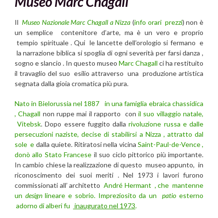
Museo Marc Chagall
Il
Museo Nazionale Marc Chagall a Nizza
(
info orari prezzi
) non è
un semplice contenitore d’arte, ma è un vero e proprio
tempio spirituale . Qui le lancette dell’orologio si fermano e
la narrazione biblica si spoglia di ogni severità per farsi danza ,
sogno e slancio . In questo museo
Marc Chagall
ci ha restituito
il travaglio del suo esilio attraverso una produzione artistica
segnata dalla gioia cromatica più pura.
Nato in Bielorussia nel 1887
in una famiglia ebraica chassidica
, Chagall
non ruppe mai il rapporto con
il suo villaggio natale,
Vitebsk
. Dopo essere fuggito dalla
rivoluzione russa e dalle
persecuzioni naziste, decise di stabilirsi a Nizza , attratto dal
sole e
dalla quiete. Ritiratosi nella vicina
Saint-Paul-de-Vence ,
donò allo Stato Francese
il suo ciclo pittorico più importante.
In cambio chiese la realizzazione di questo museo appunto, in
riconoscimento dei suoi meriti . Nel 1973 i lavori furono
commissionati all’ architetto
André Hermant , che mantenne
un
design
lineare e sobrio. Impreziosito da un
patio
esterno
adorno di alberi fu
inaugurato nel 1973
.