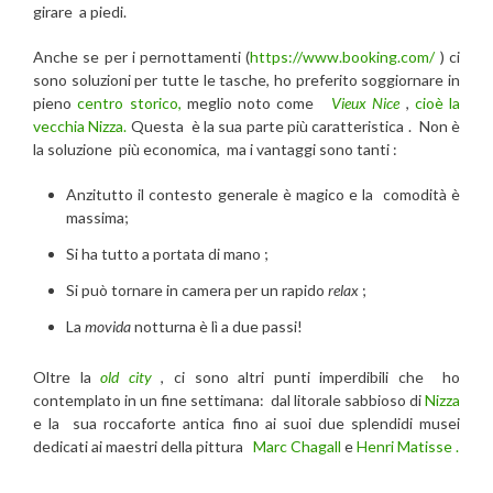
girare a piedi.
Anche se per i pernottamenti (
https://www.booking.com/
) ci
sono soluzioni per tutte le tasche, ho preferito soggiornare in
pieno
centro storico,
meglio noto come
Vieux Nice
,
cioè la
vecchia Nizza.
Questa è la sua parte più caratteristica . Non è
la soluzione più economica, ma i vantaggi sono tanti :
Anzitutto il contesto generale è magico e la comodità è
massima;
Si ha tutto a portata di mano ;
Si può tornare in camera per un rapido
relax
;
La
movida
notturna è lì a due passi!
Oltre la
old city
, ci sono altri punti imperdibili che ho
contemplato in un fine settimana: dal litorale sabbioso di
Nizza
e la sua roccaforte antica fino ai suoi due splendidi musei
dedicati ai maestri della pittura
Marc Chagall
e
Henri Matisse .