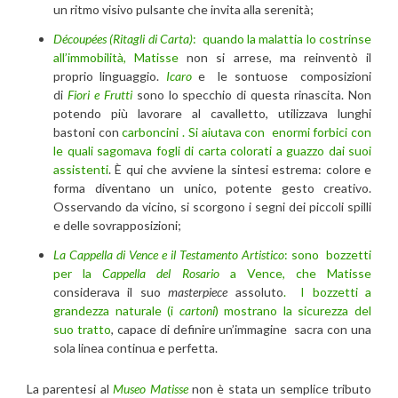
un ritmo visivo pulsante che invita alla serenità;
Découpées (Ritagli di Carta)
:
quando la malattia lo costrinse
all’immobilità, Matisse
non si arrese, ma reinventò il
proprio linguaggio.
Icaro
e le sontuose composizioni
di
Fiori e Frutti
sono lo specchio di questa rinascita. Non
potendo più lavorare al cavalletto, utilizzava lunghi
bastoni con
carboncini . Si aiutava con enormi forbici con
le quali sagomava fogli di carta colorati a guazzo dai suoi
assistenti
. È qui che avviene la sintesi estrema: colore e
forma diventano un unico, potente gesto creativo.
Osservando da vicino, si scorgono i segni dei piccoli spilli
e delle sovrapposizioni;
La Cappella di Vence e il Testamento Artistico
:
sono bozzetti
per la
Cappella del Rosario
a Vence, che Matisse
considerava il suo
masterpiece
assoluto
. I bozzetti a
grandezza naturale (i
cartoni
) mostrano la sicurezza del
suo tratto
, capace di definire un’immagine sacra con una
sola linea continua e perfetta.
La parentesi al
Museo Matisse
non è stata un semplice tributo