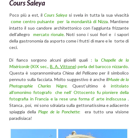
Cours Saleya
Poco più a est, il
Cours Saleya
si svela in tutta la sua vivacità
come centro pulsante per la mondanità di Nizza
. Mantiene
intatto il suo candore architettonico con l’aggiunta frizzante
dell’allegro
mercato rionale.
Noti sono i suoi fiori e i sapori
della gastronomia da asporto come i frutti di mare e le torte di
ceci.
Di fianco sorgono alcuni gioielli quali :
la
Chapelle de la
Miséricorde
(XIX sec.,
B. A. Vittone
) perla del barocco nizzardo
.
Questa è soprannominata
Chiesa del Pellicano
per il simbolico
pennuto sulla facciata. Molto suggestivo è anche il
Musée de la
Photographie Charles Nègre.
Quest’ultimo è
intitolato
all’omonimo fotografo che nell’ Ottocento fu pioniere della
fotografia in Francia e la rese una forma d’ arte indiscussa
.
Stanca , poi, mi sono sdraiata sulla gettonatissima e adiacente
spiaggia della
Plage de la Ponchette
:
era tutto una visione
paradisiaca!