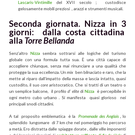
Lascaris‑Vintimille
del XVII secolo ; custodisce
gelosamente mobili preziosi , arazzi e strumenti musicali.
Seconda giornata. Nizza in 3
giorni: dalla costa cittadina
alla
Torre Bellanda
Senz’altro
Nizza
sembra sottrarsi alle logiche del turismo
globale con una formula tutta sua. È una città capace di
accogliere chiunque, senza mai rinunciare a una qualità che
protegge la sua eccellenza. Un
mix
ben bilnaciato e raro, che la
mette al riparo dall’impatto della massa e lascia intatto, quasi
custodito, il suo
core
aristocratico. Che si tratti di un teatro o
un semplice balcone, il profilo
d’ elite
di
Nizza
è percepibile in
ogni metro cubo urbano . Si manifesta quasi glorioso nei
principali snodi cittadini.
A tal proposito emblematica è la
Promenade des Anglais
, lo
splendido lungomare di 7 km che nel pomeriggio ho percorso
a metà. Ero distratta dalle spiagge dorate , dalle ville imponenti