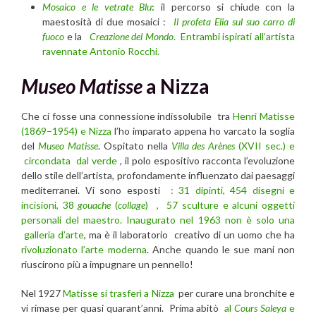
Mosaico e le vetrate Blu
:
il percorso si chiude con la
maestosità di due mosaici :
Il profeta Elia sul suo carro di
fuoco
e la
Creazione del Mondo
. Entrambi ispirati all’artista
ravennate Antonio Rocchi.
Museo Matisse
a Nizza
Che ci fosse una connessione indissolubile tra
Henri Matisse
(1869–1954) e Nizza
l’ho imparato appena ho varcato la soglia
del
Museo Matisse
. Ospitato nella
Villa des Arènes
(XVII sec.) e
circondata dal verde
, il polo espositivo racconta l’evoluzione
dello stile dell’artista, profondamente influenzato dai paesaggi
mediterranei. Vi sono esposti
: 31 dipinti, 454 disegni e
incisioni, 38
gouache
(
collage
)
, 57 sculture e alcuni oggetti
personali del maestro.
Inaugurato nel 1963 non è solo una
galleria d’arte
, ma è il laboratorio creativo di un uomo che ha
rivoluzionato l’arte moderna
. Anche quando le sue mani non
riuscirono più a impugnare un pennello!
Nel 1927
Matisse si trasferì a Nizza
per curare una bronchite e
vi rimase per quasi quarant’anni. Prima abitò
al
Cours Saleya
e