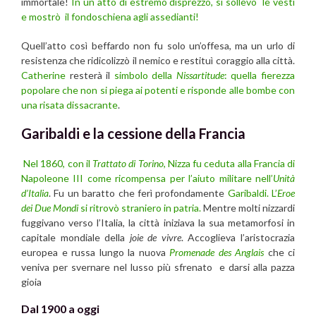
immortale!
In un atto di estremo disprezzo, si sollevò le vesti
e mostrò il fondoschiena agli assedianti!
Quell’atto così beffardo non fu solo un’offesa, ma un urlo di
resistenza che ridicolizzò il nemico e restituì coraggio alla città.
Catherine
resterà il
simbolo della
Nissartitude
: quella fierezza
popolare che non si piega ai potenti e risponde alle bombe con
una risata dissacrante
.
Garibaldi e la cessione della Francia
Nel 1860, con il
Trattato di Torino
, Nizza fu ceduta alla Francia di
Napoleone III come ricompensa per l’aiuto militare nell’
Unità
d’Italia
. Fu un baratto che ferì profondamente
Garibaldi. L’
Eroe
dei Due Mondi
si ritrovò straniero in patria.
Mentre molti nizzardi
fuggivano verso l’Italia, la città iniziava la sua metamorfosi in
capitale mondiale della
joie de vivre
. Accoglieva l’aristocrazia
europea e russa lungo la nuova
Promenade des Anglais
che ci
veniva per svernare nel lusso più sfrenato e darsi alla pazza
gioia
Dal 1900 a oggi