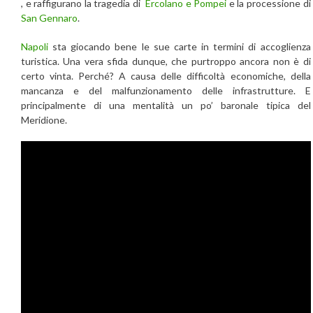
, e raffigurano la tragedia di
Ercolano e Pompei
e la processione di
San Gennaro
.
Napoli
sta giocando bene le sue carte in termini di accoglienza
turistica. Una vera sfida dunque, che purtroppo ancora non è di
certo vinta. Perché? A causa delle difficoltà economiche, della
mancanza e del malfunzionamento delle infrastrutture. E
principalmente di una mentalità un po’ baronale tipica del
Meridione.