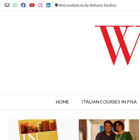
Skip
WeLoveItaly.eu by Stefania Tardino
to
content
HOME
ITALIAN COURSES IN PISA