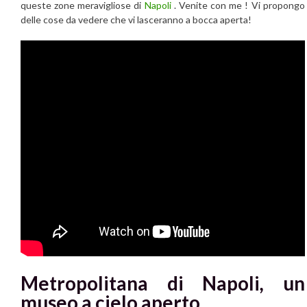
queste zone meravigliose di
Napoli
. Venite con me ! Vi propongo
delle cose da vedere che vi lasceranno a bocca aperta!
Metropolitana di Napoli
,
un
museo a cielo aperto