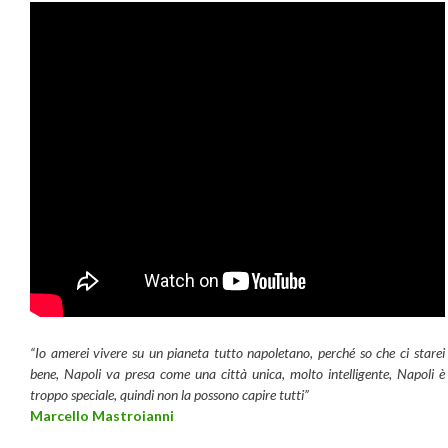
“Io amerei vivere su un pianeta tutto napoletano, perché so che ci starei
bene, Napoli va presa come una città unica, molto intelligente, Napoli è
troppo speciale, quindi non la possono capire tutti”
Marcello Mastroianni