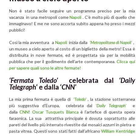
Non è stato facile seguire un programma preciso per la mia
vacanza in una metropoli come
Napoli
. C’è molto più di quello che
immaginavo! E me ne sono accorta subito appena ho preso i mezzi
pubblici!
Così la mia avventura a
Napoli
inizia dalla
‘
Metropolitana di Napoli’
,
un museo a cielo aperto al costo di un biglietto della metro! Essa è
distribuita in nove fermate, ed è progettata sia per la mobilità
pubblica che per il godimento dell’arte contemporanea.
Clicca qui
per sapere quali sono le altre fermate!
‘Fermata Toledo’
celebrata dal
‘Daily
Telegraph
‘ e dalla ‘
CNN’
La mia prima fermata è quella di
‘Toledo’
, la stazione sotterranea
più suggestiva d’Europa, celebrata dal
‘
Daily Telegraph’
e
dalla
CNN
!
Oscar Tusquets Blanca
è l’artefice di questa opera
faraonica. La sua attrattiva principale è dovuta soprattutto alle
pareti del livello più interrato rivestite dai mosaici azzurri in pietra e
pasta vitrea. Questi sono stati fatti dall’africano
William Kentridge