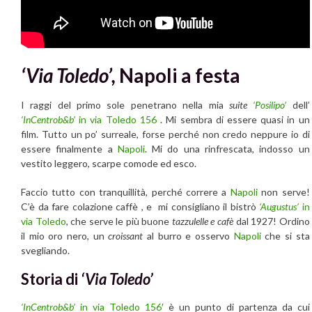
‘Via Toledo’,
Napoli a festa
I raggi del primo sole penetrano nella mia
suite
‘Posilipo’
dell’
‘InCentrob&b’
in via Toledo 156
. Mi sembra di essere quasi in un
film. Tutto un po’ surreale, forse perché non credo neppure io di
essere finalmente a
Napoli
. Mi do una rinfrescata, indosso un
vestito leggero, scarpe comode ed esco.
Faccio tutto con tranquillità, perché correre a
Napoli
non serve!
C’è da fare colazione caffè , e mi consigliano il bistrò
‘Augustus’
in
via Toledo
, che serve le più buone
tazzulelle e cafè
dal 1927! Ordino
il mio oro nero, un
croissant
al burro e osservo
Napoli
che si sta
svegliando.
Storia di
‘Via Toledo’
‘InCentrob&b’
in via Toledo 156′
è un punto di partenza da cui