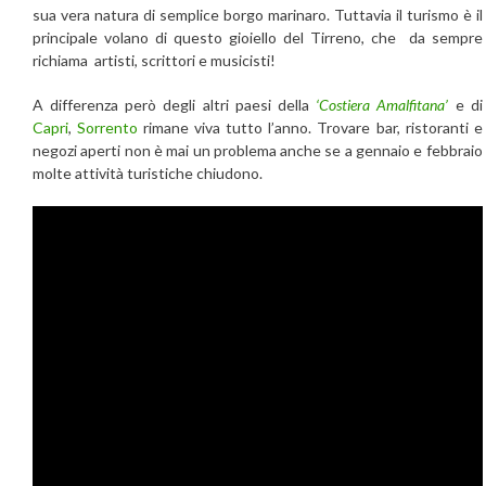
sua vera natura di semplice borgo marinaro. Tuttavia il turismo è il
principale volano di questo gioiello del Tirreno, che da sempre
richiama artisti, scrittori e musicisti!
A differenza però degli altri paesi della
‘Costiera Amalfitana’
e di
Capri
,
Sorrento
rimane viva tutto l’anno. Trovare bar, ristoranti e
negozi aperti non è mai un problema anche se a gennaio e febbraio
molte attività turistiche chiudono.