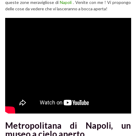
queste zone meravigliose di
Napoli
. Venite con me ! Vi propongo
delle cose da vedere che vi lasceranno a bocca aperta!
Metropolitana di Napoli
,
un
museo a cielo aperto