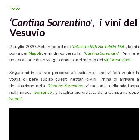
Totò
‘Cantina Sorrentino’
, i vini del
Vesuvio
2 Luglio 2020. Abbandono il mio
‘InCentro b&b via Toledo 156’
, la mia
porta per
Napoli
, e mi dirigo verso la
‘
Cantina Sorrentino
’
Per me è
un occasione di un viaggio enoico nel mondo dei
vini Vesuviani
Seguitemi in questo percorso affascinante, che vi farà venire la
voglia di bere subito questi nettari divini! Prima di arrivare a
destinazione nella
‘
Cantina Sorrentino
’
, vi racconto della mia tappa
nella mitica
Sorrento
, a località più visitata della Campania dopo
Napoli!