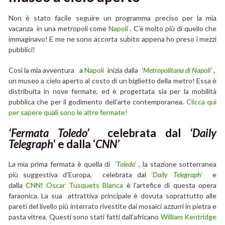
Non è stato facile seguire un programma preciso per la mia
vacanza in una metropoli come
Napoli
. C’è molto più di quello che
immaginavo! E me ne sono accorta subito appena ho preso i mezzi
pubblici!
Così la mia avventura a
Napoli
inizia dalla
‘
Metropolitana di Napoli’
,
un museo a cielo aperto al costo di un biglietto della metro! Essa è
distribuita in nove fermate, ed è progettata sia per la mobilità
pubblica che per il godimento dell’arte contemporanea.
Clicca qui
per sapere quali sono le altre fermate!
‘Fermata Toledo’
celebrata dal
‘Daily
Telegraph
‘ e dalla ‘
CNN’
La mia prima fermata è quella di
‘Toledo’
, la stazione sotterranea
più suggestiva d’Europa, celebrata dal
‘
Daily Telegraph’
e
dalla
CNN
!
Oscar Tusquets Blanca
è l’artefice di questa opera
faraonica. La sua attrattiva principale è dovuta soprattutto alle
pareti del livello più interrato rivestite dai mosaici azzurri in pietra e
pasta vitrea. Questi sono stati fatti dall’africano
William Kentridge