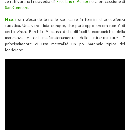
, e raffigurano la tragedia di
Ercolano e Pompei
e la processione di
San Gennaro
.
Napoli
sta giocando bene le sue carte in termini di accoglienza
turistica. Una vera sfida dunque, che purtroppo ancora non è di
certo vinta. Perché? A causa delle difficoltà economiche, della
mancanza e del malfunzionamento delle infrastrutture. E
principalmente di una mentalità un po’ baronale tipica del
Meridione.