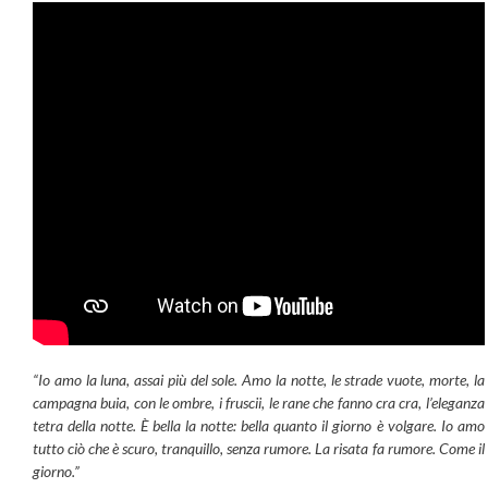
“Io amo la luna, assai più del sole.
Amo la notte, le strade vuote, morte, la
campagna buia, con le ombre, i fruscii, le rane che fanno cra cra, l’eleganza
tetra della notte. È bella la notte: bella quanto il giorno è volgare. Io amo
tutto ciò che è scuro, tranquillo, senza rumore. La risata fa rumore. Come il
giorno.”