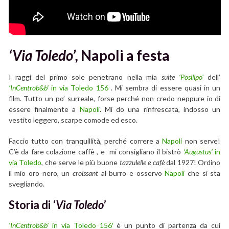
‘Via Toledo’,
Napoli a festa
I raggi del primo sole penetrano nella mia
suite
‘Posilipo’
dell’
‘InCentrob&b’
in via Toledo 156
. Mi sembra di essere quasi in un
film. Tutto un po’ surreale, forse perché non credo neppure io di
essere finalmente a
Napoli
. Mi do una rinfrescata, indosso un
vestito leggero, scarpe comode ed esco.
Faccio tutto con tranquillità, perché correre a
Napoli
non serve!
C’è da fare colazione caffè , e mi consigliano il bistrò
‘Augustus’
in
via Toledo
, che serve le più buone
tazzulelle e cafè
dal 1927! Ordino
il mio oro nero, un
croissant
al burro e osservo
Napoli
che si sta
svegliando.
Storia di
‘Via Toledo’
‘InCentrob&b’
in via Toledo 156′
è un punto di partenza da cui