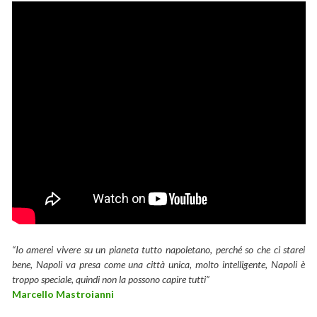
“Io amerei vivere su un pianeta tutto napoletano, perché so che ci starei
bene, Napoli va presa come una città unica, molto intelligente, Napoli è
troppo speciale, quindi non la possono capire tutti”
Marcello Mastroianni