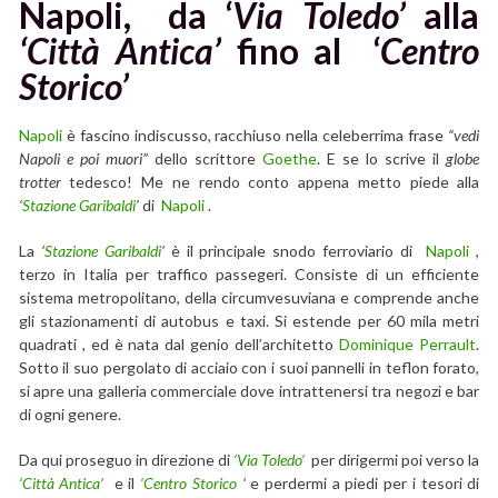
Napoli, da ‘
Via Toledo’
alla
‘Città Antica’
fino al ‘
Centro
Storico’
Napoli
è fascino indiscusso, racchiuso nella celeberrima frase
“vedi
Napoli e poi muori”
dello scrittore
Goethe
. E se lo scrive il
globe
trotter
tedesco! Me ne rendo conto appena metto piede alla
‘
Stazione Garibaldi
’
di
Napoli
.
La
‘
Stazione Garibaldi
’
è il principale snodo ferroviario di
Napoli
,
terzo in Italia per traffico passegeri. Consiste di un efficiente
sistema metropolitano, della circumvesuviana e comprende anche
gli stazionamenti di autobus e taxi. Si estende per 60 mila metri
quadrati , ed è nata dal genio dell’architetto
Dominique Perrault
.
Sotto il suo pergolato di acciaio con i suoi pannelli in teflon forato,
si apre una galleria commerciale dove intrattenersi tra negozi e bar
di ogni genere.
Da qui proseguo in direzione di
‘Via Toledo’
per dirigermi poi verso la
‘Città Antica’
e il
‘Centro Storico
‘
e perdermi a piedi per i tesori di