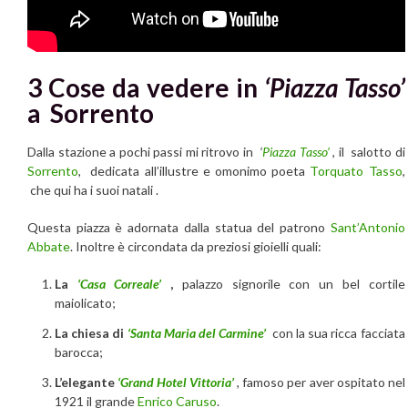
3 Cose da vedere in
‘Piazza Tasso’
a Sorrento
Dalla stazione a pochi passi mi ritrovo in
‘
Piazza Tasso’
, il salotto di
Sorrento
, dedicata all’illustre e omonimo poeta
Torquato Tasso
,
che qui ha i suoi natali .
Questa piazza è adornata dalla statua del patrono
Sant’Antonio
Abbate
. Inoltre è circondata da preziosi gioielli quali:
La
‘Casa Correale’
,
palazzo signorile con un bel cortile
maiolicato;
La chiesa di
‘Santa Maria del Carmine’
con la sua ricca facciata
barocca;
L’elegante
‘
Grand Hotel Vittoria’
, famoso per aver ospitato nel
1921 il grande
Enrico Caruso
.