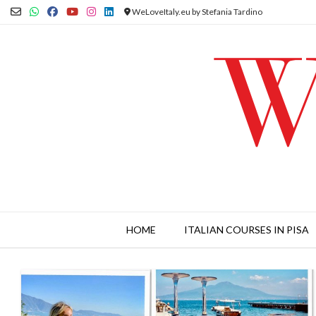
Skip
WeLoveItaly.eu by Stefania Tardino
to
content
HOME
ITALIAN COURSES IN PISA