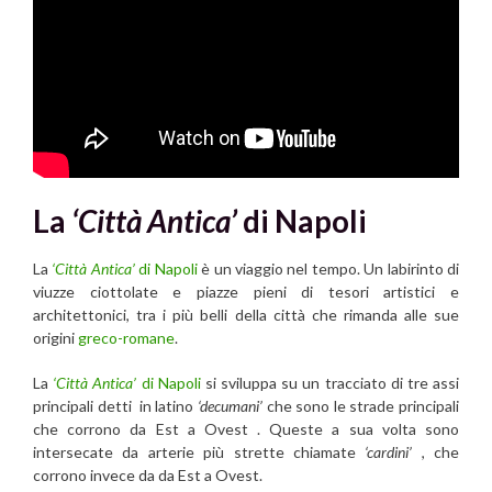
La
‘Città Antica’
di Napoli
La
‘Città Antica’
di Napoli
è un viaggio nel tempo. Un labirinto di
viuzze ciottolate e piazze pieni di tesori artistici e
architettonici, tra i più belli della città che rimanda alle sue
origini
greco-romane
.
La
‘Città Antica’
di Napoli
si sviluppa su un tracciato di tre assi
principali detti in latino
‘decumani’
che sono le strade principali
che corrono da Est a Ovest . Queste a sua volta sono
intersecate da arterie più strette chiamate
‘cardini’
, che
corrono invece da da Est a Ovest.