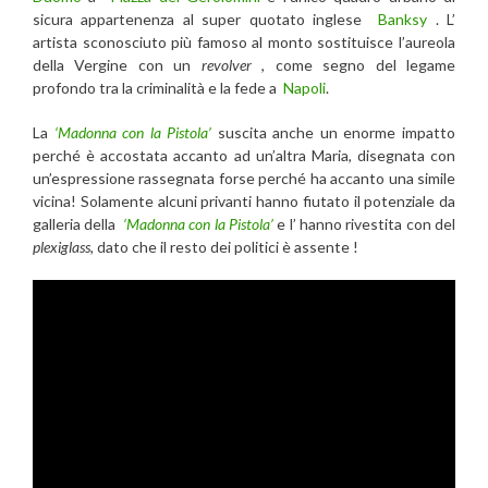
sicura appartenenza al super quotato inglese
Banksy
. L’
artista sconosciuto più famoso al monto sostituisce l’aureola
della Vergine con un
revolver
, come segno del legame
profondo tra la criminalità e la fede a
Napoli
.
La
‘Madonna con la Pistola’
suscita anche un enorme impatto
perché è accostata accanto ad un’altra Maria, disegnata con
un’espressione rassegnata forse perché ha accanto una simile
vicina! Solamente alcuni privanti hanno fiutato il potenziale da
galleria della
‘Madonna con la Pistola’
e l’ hanno rivestita con del
plexiglass,
dato che il resto dei politici è assente !