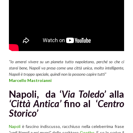
“Io amerei vivere su un pianeta tutto napoletano, perché so che ci
starei bene, Napoli va presa come una città unica, molto intelligente,
Napoli è troppo speciale, quindi non la possono capire tutti”
Marcello Mastroianni
Napoli, da ‘
Via Toledo’
alla
‘Città Antica’
fino al ‘
Centro
Storico’
Napoli
è fascino indiscusso, racchiuso nella celeberrima frase
“vedi Napoli e poi muori”
dello scrittore
Goethe
. E se lo scrive il