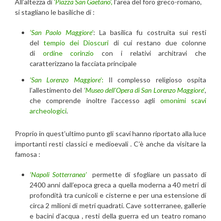
All’altezza di
‘Piazza San Gaetano’,
l’area del foro greco-romano,
si stagliano le basiliche di :
‘San Paolo Maggiore’
: La basilica fu costruita sui resti
del
tempio dei Dioscuri
di cui restano due colonne
di
ordine corinzio
con i relativi architravi che
caratterizzano la facciata principale
‘San Lorenzo Maggiore’
:
Il complesso religioso ospita
l’allestimento del
‘
Museo dell’Opera di San Lorenzo Maggiore’
,
che comprende inoltre l’accesso agli
omonimi scavi
archeologici
.
Proprio in quest’ultimo punto gli scavi hanno riportato alla luce
importanti resti classici e medioevali . C’è anche da visitare la
famosa :
‘Napoli Sotterranea’
permette di sfogliare un passato di
2400 anni dall’epoca greca a quella moderna a 40 metri di
profondità tra cunicoli e cisterne e per una estensione di
circa 2 milioni di metri quadrati. Cave sotterranee, gallerie
e bacini d’acqua , resti della guerra ed un teatro romano