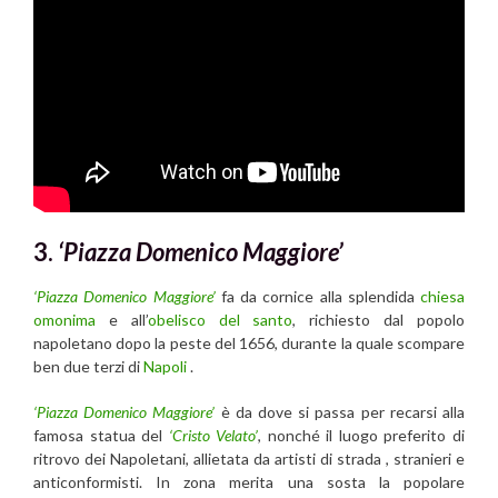
3.
‘Piazza Domenico Maggiore’
‘Piazza Domenico Maggiore’
fa da cornice alla splendida
chiesa
omonima
e all’
obelisco del santo
, richiesto dal popolo
napoletano dopo la peste del 1656, durante la quale scompare
ben due terzi di
Napoli
.
‘Piazza Domenico Maggiore’
è da dove si passa per recarsi alla
famosa statua del
‘Cristo Velato’
, nonché il luogo preferito di
ritrovo dei Napoletani, allietata da artisti di strada , stranieri e
anticonformisti. In zona merita una sosta la popolare