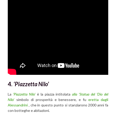
4.
‘Piazzetta Nilo’
La
‘Piazzetta Nilo’
è la piazza intitolata
alla ‘Statua del ‘Dio del
Nilo’
simbolo di prosperità e benessere, e fu
eretta dagli
Alessandrini
, che in questo punto si stanziarono 2000 anni fa
con botteghe e abitazioni.