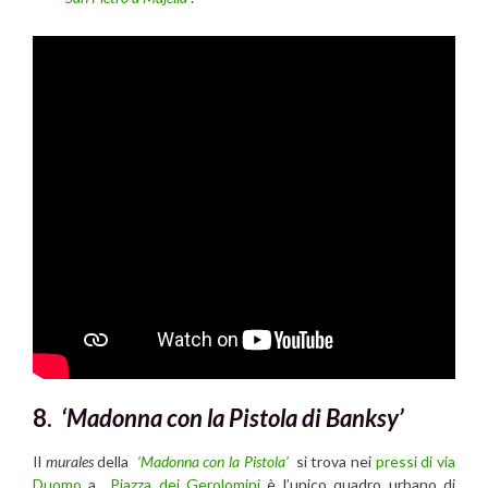
8.
‘Madonna con la Pistola di Banksy’
Il
murales
della
‘Madonna con la Pistola’
si trova nei
pressi di via
Duomo
a
Piazza dei Gerolomini
è l’unico quadro urbano di