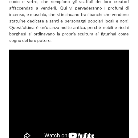
cuoio e vetro, che riempiono gli scaffali dei loro creatori
affaccendati a venderli. Qui vi pervaderanno i profumi di
incenso, e muschio, che si insinuano tra i banchi che vendono
statuine dedicate a santi e personaggi popolari locali e non!
Quest’ultima è un’usanza molto antica, perché nobili e ricchi
borghesi si ordinavano la propria scultura ai figurinai come
segno del loro potere.