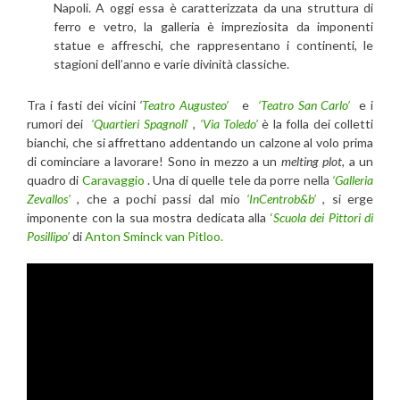
Napoli. A oggi essa è caratterizzata da una struttura di
ferro e vetro, la galleria è impreziosita da imponenti
statue e affreschi, che rappresentano i continenti, le
stagioni dell’anno e varie divinità classiche.
Tra i fasti dei vicini
‘
Teatro Augusteo’
e
‘Teatro San Carlo’
e i
rumori dei
‘Quartieri Spagnoli
‘
,
‘Via Toledo’
è la folla dei colletti
bianchi, che si affrettano addentando un calzone al volo prima
di cominciare a lavorare! Sono in mezzo a un
melting plot
, a un
quadro di
Caravaggio
. Una di quelle tele da porre nella
‘Galleria
Zevallos’
, che a pochi passi dal mio
‘InCentrob&b’
, si erge
imponente con la sua mostra dedicata alla
‘
Scuola dei Pittori di
Posillipo’
di
Anton Sminck van Pitloo.