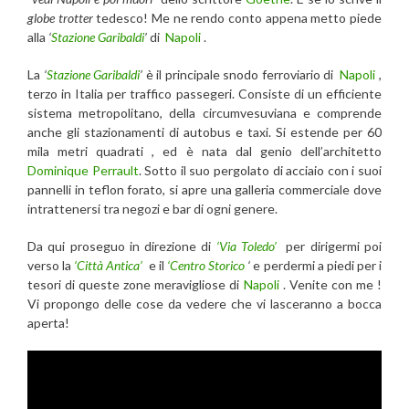
globe trotter
tedesco! Me ne rendo conto appena metto piede
alla
‘
Stazione Garibaldi
’
di
Napoli
.
La
‘
Stazione Garibaldi
’
è il principale snodo ferroviario di
Napoli
,
terzo in Italia per traffico passegeri. Consiste di un efficiente
sistema metropolitano, della circumvesuviana e comprende
anche gli stazionamenti di autobus e taxi. Si estende per 60
mila metri quadrati , ed è nata dal genio dell’architetto
Dominique Perrault
. Sotto il suo pergolato di acciaio con i suoi
pannelli in teflon forato, si apre una galleria commerciale dove
intrattenersi tra negozi e bar di ogni genere.
Da qui proseguo in direzione di
‘Via Toledo’
per dirigermi poi
verso la
‘Città Antica’
e il
‘Centro Storico
‘
e perdermi a piedi per i
tesori di queste zone meravigliose di
Napoli
. Venite con me !
Vi propongo delle cose da vedere che vi lasceranno a bocca
aperta!