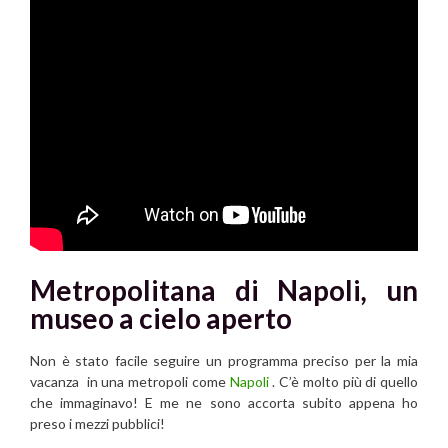
Metropolitana di Napoli
,
un
museo a cielo aperto
Non è stato facile seguire un programma preciso per la mia
vacanza in una metropoli come
Napoli
. C’è molto più di quello
che immaginavo! E me ne sono accorta subito appena ho
preso i mezzi pubblici!