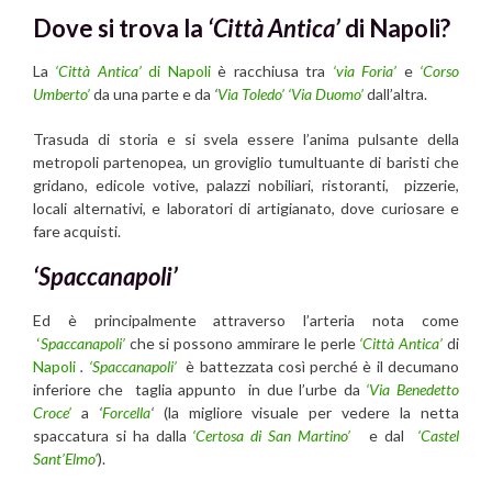
Dove si trova la
‘Città Antica’
di Napoli?
La
‘Città Antica’
di Napoli
è racchiusa tra
‘via Foria’
e
‘Corso
Umberto’
da una parte e da
‘
Via Toledo’
‘Via Duomo’
dall’altra.
Trasuda di storia e si svela essere l’anima pulsante della
metropoli partenopea, un groviglio tumultuante di baristi che
gridano, edicole votive, palazzi nobiliari, ristoranti, pizzerie,
locali alternativi, e laboratori di artigianato, dove curiosare e
fare acquisti.
‘Spaccanapoli’
Ed è principalmente attraverso l’arteria nota come
‘
Spaccanapoli’
che si possono ammirare le perle
‘Città Antica’
di
Napoli
.
‘
Spaccanapoli’
è battezzata così perché è il decumano
inferiore che taglia appunto in due l’urbe da
‘Via Benedetto
Croce’
a
‘
Forcella
‘
(la migliore visuale per vedere la netta
spaccatura si ha dalla
‘Certosa di San Martino’
e dal
‘Castel
Sant’Elmo’
).