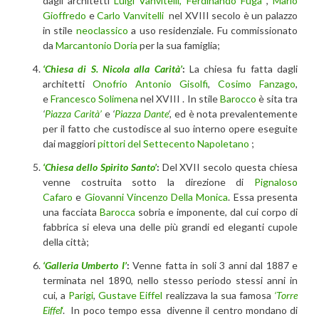
dagli architetti
Luigi Vanvitelli,
Ferdinando Fuga
,
Mario
Gioffredo
e
Carlo Vanvitelli
nel XVIII secolo è un palazzo
in stile
neoclassico
a uso residenziale. Fu commissionato
da
Marcantonio Doria
per la sua famiglia;
‘Chiesa di S. Nicola alla Carità’
:
La chiesa fu fatta dagli
architetti
Onofrio Antonio Gisolfi
,
Cosimo Fanzago
,
e
Francesco Solimena
nel XVIII . In stile
Barocco
è sita tra
‘
Piazza Carità’
e
‘
Piazza Dante
‘,
ed è nota prevalentemente
per il fatto che custodisce al suo interno opere eseguite
dai maggiori
pittori del Settecento Napoletano
;
‘Chiesa dello Spirito Santo’
:
Del XVII secolo questa chiesa
venne costruita sotto la direzione di
Pignaloso
Cafaro
e
Giovanni Vincenzo Della Monica
. Essa presenta
una facciata
Barocca
sobria e imponente, dal cui corpo di
fabbrica si eleva una delle più grandi ed eleganti cupole
della città;
‘Galleria Umberto I’
:
Venne fatta in soli 3 anni dal 1887 e
terminata nel 1890, nello stesso periodo stessi anni in
cui, a
Parigi
,
Gustave Eiffel
realizzava la sua famosa
‘Torre
Eiffel
‘
. In poco tempo essa divenne il centro mondano di