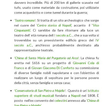
davvero incredibile. Più di 200 km di gallerie scavate nel
tufo, usato come materiale da costruzione, poi utilizzate
come acquedotto e come
tunnel
durante la guerra;
‘Teatro romano’
: Si tratta di un sito archeologico che sorge
nel cuore del
‘
Centro storico di Napoli
‘,
accanto il
‘
‘Vico
Cinquesanti’
.
Ci sarebbe da fare ritornare alla luce un
teatro dell’ età romana dell
I secolo a.C.
, che a sua volta si
troverebbe su un preesistente edificio greco del
IV
secolo a.C.
, anch’esso probabilmente destinato alla
rappresentazione teatrale.
‘Chiesa di Santa Maria del Purgatorio ad Arco’
: La chiesa fu
eretta nel 1616 su un progetto di
Giovanni Cola di
Franco
e di
Giovan Giacomo Di Conforto
su commissione
di diverse famiglie nobili napoletane e con l’obiettivo di
realizzare un luogo di sepoltura per le persone povere
della città, senza famiglia e senza casa;
‘Conservatorio di San Pietro a Majella
‘
: Questo è un’
istituto
superiore di studi musicali
fondato a
Napoli
nel 1808. È
posto nell’ex convento dei
celestini
annesso alla
‘
Chiesa di
San Pietro a Majella’
.