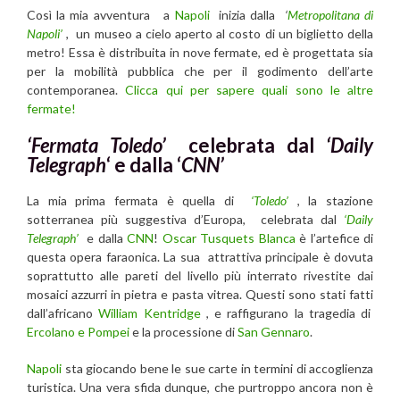
Così la mia avventura a
Napoli
inizia dalla
‘
Metropolitana di
Napoli’
, un museo a cielo aperto al costo di un biglietto della
metro! Essa è distribuita in nove fermate, ed è progettata sia
per la mobilità pubblica che per il godimento dell’arte
contemporanea.
Clicca qui per sapere quali sono le altre
fermate!
‘Fermata Toledo’
celebrata dal
‘Daily
Telegraph
‘ e dalla ‘
CNN’
La mia prima fermata è quella di
‘Toledo’
, la stazione
sotterranea più suggestiva d’Europa, celebrata dal
‘
Daily
Telegraph’
e dalla
CNN
!
Oscar Tusquets Blanca
è l’artefice di
questa opera faraonica. La sua attrattiva principale è dovuta
soprattutto alle pareti del livello più interrato rivestite dai
mosaici azzurri in pietra e pasta vitrea. Questi sono stati fatti
dall’africano
William Kentridge
, e raffigurano la tragedia di
Ercolano e Pompei
e la processione di
San Gennaro
.
Napoli
sta giocando bene le sue carte in termini di accoglienza
turistica. Una vera sfida dunque, che purtroppo ancora non è