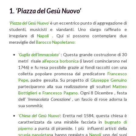
1.
‘Piazza del Gesù Nuovo’
‘Piazza del Gesù Nuovo’
è un eccentrico punto di aggregazione di
studenti, musicisti e viandanti. Uno slargo raffinato e
irregolare di
Napoli
. Qui si possono contemplare due
meraviglie del
Barocco Napoletano:
‘Guglia dell’Immacolata’
: Questa grande costruzione di 30
metri risale
all’epoca borbonica
(i lavori cominciarono nel
1746) e fu resa possibile grazie ai fondi raccolti con una
colletta popolare promossa dal predicatore
Francesco
Pepe
, padre gesuita. Su progetto di
Giuseppe Genuino
parteciparono alla sua realizzazione gli scultori
Matteo
Bottiglieri e Francesco Pagano
. Ogni 8 Dicembre , festa
dell’
‘Immacolata Concezione’
, un fascio di rose adorna la
sua sommità;
‘Chiesa del Gesù Nuovo’
: Eretta nel 1584, questa chiesa è
caratterizzata da una mirabile facciata in
bugnato di
piperno
a punta di piramide. I più influenti artisti della
scuola napoletan
a hanno regalato a
Napoli
uno dei suoi