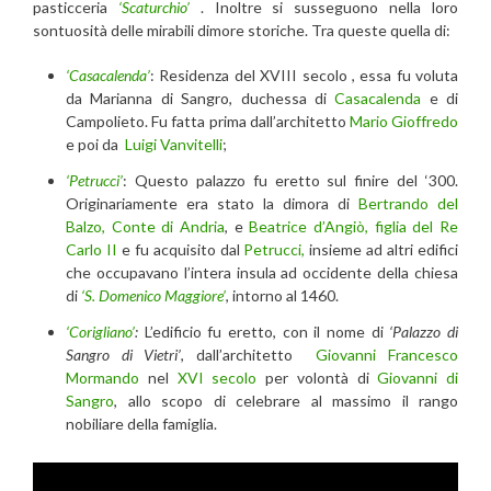
pasticceria
‘Scaturchio’
. Inoltre si susseguono nella loro
sontuosità delle mirabili dimore storiche. Tra queste quella di:
‘Casacalenda’
: Residenza del XVIII secolo , essa fu voluta
da Marianna di Sangro, duchessa di
Casacalenda
e di
Campolieto. Fu fatta prima dall’architetto
Mario Gioffredo
e poi da
Luigi Vanvitelli
;
‘Petrucci’
: Questo palazzo fu eretto sul finire del ‘300.
Originariamente era stato la dimora di
Bertrando del
Balzo, Conte di Andria
, e
Beatrice d’Angiò, figlia del Re
Carlo II
e fu acquisito dal
Petrucci,
insieme ad altri edifici
che occupavano l’intera insula ad occidente della chiesa
di
‘S. Domenico Maggiore’
, intorno al 1460.
‘Corigliano’
:
L’edificio fu eretto, con il nome di
‘Palazzo di
Sangro di Vietri’
, dall’architetto
Giovanni Francesco
Mormando
nel
XVI secolo
per volontà di
Giovanni di
Sangro
, allo scopo di celebrare al massimo il rango
nobiliare della famiglia.