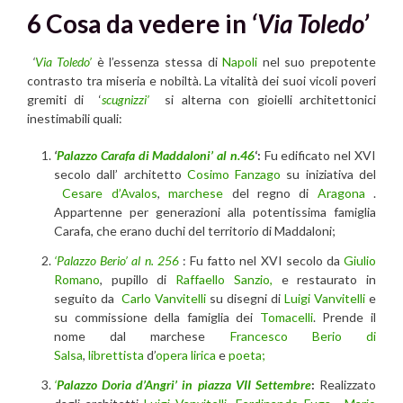
6 Cosa da vedere in
‘Via Toledo’
‘
Via Toledo’
è l’essenza stessa di
Napoli
nel suo prepotente
contrasto tra miseria e nobiltà. La vitalità dei suoi vicoli poveri
gremiti di ‘
scugnizzi’
si alterna con gioielli architettonici
inestimabili quali:
‘
Palazzo Carafa di Maddaloni’ al n.46
‘:
Fu edificato nel XVI
secolo dall’ architetto
Cosimo Fanzago
su iniziativa del
Cesare d’Avalos
,
marchese
del regno di
Aragona
.
Appartenne per generazioni alla potentissima famiglia
Carafa, che erano duchi del territorio di Maddaloni;
‘Palazzo Berio’ al n. 256
: Fu fatto nel XVI secolo da
Giulio
Romano
, pupillo di
Raffaello Sanzio,
e restaurato in
seguito da
Carlo Vanvitelli
su disegni di
Luigi Vanvitelli
e
su commissione della famiglia dei
Tomacelli
. Prende il
nome dal marchese
Francesco Berio di
Salsa
,
librettista
d’
opera lirica
e
poeta;
‘
Palazzo Doria d’Angri’ in piazza VII Settembre
:
Realizzato