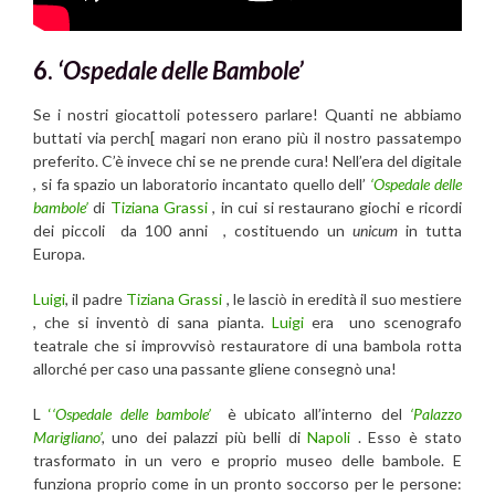
6.
‘Ospedale delle Bambole’
Se i nostri giocattoli potessero parlare! Quanti ne abbiamo
buttati via perch[ magari non erano più il nostro passatempo
preferito. C’è invece chi se ne prende cura! Nell’era del digitale
, si fa spazio un laboratorio incantato quello dell’
‘Ospedale delle
bambole’
di
Tiziana Grassi
, in cui si restaurano giochi e ricordi
dei piccoli da 100 anni , costituendo un
unicum
in tutta
Europa.
Luigi
, il padre
Tiziana Grassi
, le lasciò in eredità il suo mestiere
, che si inventò di sana pianta.
Luigi
era uno scenografo
teatrale che si improvvisò restauratore di una bambola rotta
allorché per caso una passante gliene consegnò una!
L
‘
‘Ospedale delle bambole’
è ubicato all’interno del
‘Palazzo
Marigliano’
,
uno dei palazzi più belli di
Napoli
. Esso è stato
trasformato in un vero e proprio museo delle bambole. E
funziona proprio come in un pronto soccorso per le persone: