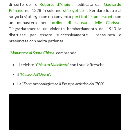
di corte del re
Roberto d’Angiò
, edificata da
Gagliardo
Primario
nel 1328 in solenne
stile gotico
. Per dare lustro al
rango la si allargo con un convento
per i frati Francescani
, con
un monastero per
l’ordine di clausura delle Clarisse
.
Disgraziatamente un violento bombardamento del 1943 la
distrusse per essere successivamente restaurata e
preservata con molta pazienza.
‘Monastero di Santa Chiara’
comprende :
Il celebre
‘Chiostro Maiolicato’
con i suoi affreschi;
il
‘Museo dell’Opera’
;
La
‘
Zona Archeologica ed il Presepe artistico del ‘700’.