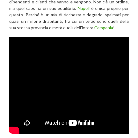
dipendenti e clienti che vanno e vengono. Non c’è un ordine,
ma quel caos ha un suo equilibrio.
Napoli
è unica proprio per
questo. Perché è un
mix
di ricchezza e degrado, spalmati per
quasi un milione di abitanti, tra cui un terzo sono quelli della
sua stessa provincia e metà quelli dell’intera
Campania
!