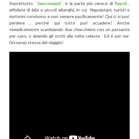
Soprattutto
‘
Spaccanapoli’
è la parte più verace di
Napoli
,
affollata di
b&b
e piccoli alberghi, in cui Napoletani, turisti e
motorini convivono e non sempre pacificamente! Qui ci si puo’
perdere , perché qui tutto puo’ accadere! Anche
semplicemente scambiando due chiacchiere con un passante
per caso, o alzando gli occhi alla volta celeste . Ed è per me
l’essenza stessa del viaggio!