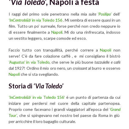
‘Via Toledo’,
Napoli a festa
I raggi del primo sole penetrano nella mia
suite
‘Posilipo’
dell’
‘InCentrob&b’
in via Toledo 156
. Mi sembra di essere quasi in un
film. Tutto un po’ surreale, forse perché non credo neppure io
di essere finalmente a
Napoli
. Mi do una rinfrescata, indosso
un vestito leggero, scarpe comode ed esco.
Faccio tutto con tranquillità, perché correre a
Napoli
non
serve! C’è da fare colazione caffè , e mi consigliano il bistrò
‘Augustus’
in via Toledo
, che serve le più buone
tazzulelle e cafè
dal 1927! Ordino il mio oro nero, un
croissant
al burro e osservo
Napoli
che si sta svegliando.
Storia di
‘Via Toledo’
‘InCentrob&b’
in via Toledo 156′
è un punto di partenza da cui
iniziare per perdersi nel cuore della capitale partenopea.
Proprio come facevano i grandi viaggiatori all’epoca del
‘
Grand
Tour’
, che si spingevano nel nostro bel paese da Roma in giù
per arricchire il loro bagaglio culturale
.