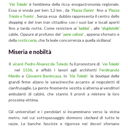
‘Via Toledo’
è l’emblema della ricca enogastronomia regionale.
Essa si snoda per ben 1,2 km , da
‘
Piazza Dante’
fino a
‘
Piazza
Trieste e Trento’
. Senza essa dubbio rappresenta il centro dello
shopping
e del
tran tran
cittadino con i suoi bar e locali aperti
fino a tarda notte. Come resistere ai ‘
babbà’
, alle ‘
sfogliatelle’
calde. Oppure al profumo del ‘
pane cafone’
, appena sfornato e
della
rosticceria,
che fa leale concorrenza a quella siciliana!
Miseria e nobiltà
Il
viceré
Pedro Álvarez de Toledo
fu il promotore di
‘
via Toledo’
nel
1536
, e affidò i lavori agli architetti
Ferdinando
Manlio
e
Giovanni Benincasa.
In
‘Via Toledo’
le
boutique
delle
grandi firme alzano le saracinesche accanto ai negozietti di
cianfrusaglie. La gente finemente vestita si alterna ai venditori
ambulanti di calzini, che stanno lì pronti a mietere la loro
prossima vittima.
Gli universitari e i pendolari si incamminano verso la vicina
metro, nel cui sottopassaggio dormono
clochard
di tutte le
razze. Le banche fasciste e rigorose nei decori sfornano