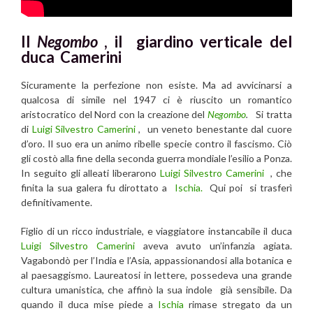
Il
Negombo
, il giardino verticale del
duca Camerini
Sicuramente la perfezione non esiste. Ma ad avvicinarsi a
qualcosa di simile nel 1947 ci è riuscito un romantico
aristocratico del Nord con la creazione del
Negombo
.
Si tratta
di
Luigi Silvestro Camerini
, un veneto benestante dal cuore
d’oro. Il suo era un animo ribelle specie contro il fascismo. Ciò
gli costò alla fine della seconda guerra mondiale l’esilio a Ponza.
In seguito gli alleati liberarono
Luigi Silvestro Camerini
, che
finita la sua galera fu dirottato a
Ischia.
Qui poi si trasferì
definitivamente.
Figlio di un ricco industriale, e viaggiatore instancabile il duca
Luigi Silvestro Camerini
aveva avuto un’infanzia agiata.
Vagabondò per l’India e l’Asia, appassionandosi alla botanica e
al paesaggismo. Laureatosi in lettere, possedeva una grande
cultura umanistica, che affinò la sua indole già sensibile. Da
quando il duca mise piede a
Ischia
rimase stregato da un