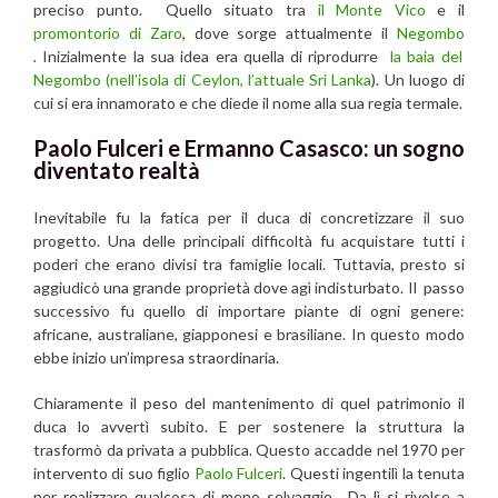
preciso punto. Quello situato tra
il Monte Vico
e il
promontorio di Zaro
, dove sorge attualmente il
Negombo
.
Inizialmente la sua idea era quella di riprodurre
la baia del
Negombo (nell’isola di Ceylon, l’attuale Sri Lanka
). Un luogo di
cui si era innamorato e che diede il nome alla sua regia termale.
Paolo Fulceri e Ermanno Casasco: un sogno
diventato realtà
Inevitabile fu la fatica per il duca di concretizzare il suo
progetto. Una delle principali difficoltà fu acquistare tutti i
poderi che erano divisi tra famiglie locali. Tuttavia, presto si
aggiudicò una grande proprietà dove agì indisturbato. Il passo
successivo fu quello di importare piante di ogni genere:
africane, australiane, giapponesi e brasiliane. In questo modo
ebbe inizio un’impresa straordinaria.
Chiaramente il peso del mantenimento di quel patrimonio il
duca lo avvertì subito. E per sostenere la struttura la
trasformò da privata a pubblica. Questo accadde nel 1970 per
intervento di suo figlio
Paolo Fulceri
. Questi ingentilì la tenuta
per realizzare qualcosa di meno selvaggio. Da lì si rivolse a