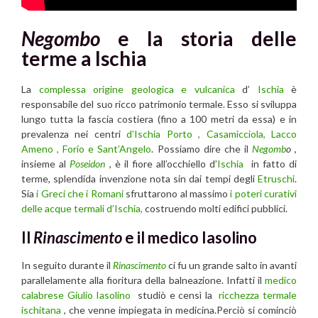
Negombo
e la storia delle
terme a Ischia
La
complessa origine geologica e vulcanica
d’
Ischia
è
responsabile del suo ricco patrimonio termale. Esso si sviluppa
lungo tutta la fascia costiera (fino a 100 metri da essa) e in
prevalenza nei centri
d’Ischia Porto , Casamicciola, Lacco
Ameno , Forio e Sant’Angelo
. Possiamo dire che il
Negomb
o
,
insieme al
Poseidon
, è il fiore all’occhiello d’
Ischia
in fatto di
terme, splendida invenzione nota sin dai tempi degli
Etruschi
.
Sia
i Greci che i Romani
sfruttarono al massimo
i poteri curativi
delle acque termali d’Ischia,
costruendo molti edifici pubblici.
Il
Rinascimento
e il medico Iasolino
In seguito durante il
Rinascimento
ci fu un grande salto in avanti
parallelamente alla fioritura della balneazione. Infatti il
medico
calabrese Giulio Iasolino
studiò e censì la
ricchezza termale
ischitana
, che venne impiegata in medicina.Perciò si cominciò