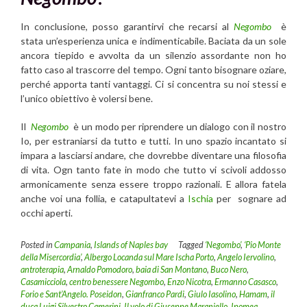
In conclusione, posso garantirvi che recarsi al
Negombo
è
stata un’esperienza unica e indimenticabile. Baciata da un sole
ancora tiepido e avvolta da un silenzio assordante non ho
fatto caso al trascorre del tempo. Ogni tanto bisognare oziare,
perché apporta tanti vantaggi. Ci si concentra su noi stessi e
l’unico obiettivo è volersi bene.
Il
Negombo
è un modo per riprendere un dialogo con il nostro
Io, per estraniarsi da tutto e tutti. In uno spazio incantato si
impara a lasciarsi andare, che dovrebbe diventare una filosofia
di vita. Ogn tanto fate in modo che tutto vi scivoli addosso
armonicamente senza essere troppo razionali. E allora fatela
anche voi una follia, e catapultatevi a
Ischia
per sognare ad
occhi aperti.
Posted in
Campania
,
Islands of Naples bay
Tagged
‘Negombo’
,
‘Pio Monte
della Misercordia’
,
Albergo Locanda sul Mare Ischa Porto
,
Angelo Iervolino
,
antroterapia
,
Arnaldo Pomodoro
,
baia di San Montano
,
Buco Nero
,
Casamicciola
,
centro benessere Negombo
,
Enzo Nicotra
,
Ermanno Casasco
,
Forio e Sant’Angelo. Poseidon
,
Gianfranco Pardi
,
Giulo Iasolino
,
Hamam
,
il
duca Luigi Silvestro Camerini
,
Il volo di Giuseppe Maraniello
,
Ipomea
,