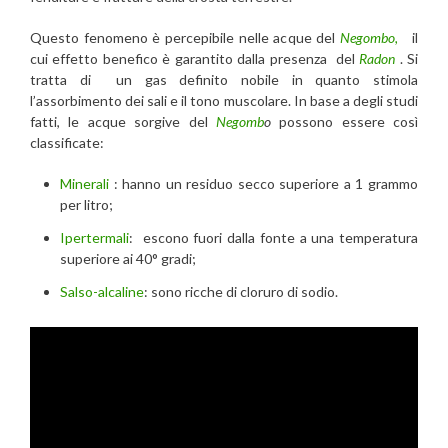
Questo fenomeno è percepibile nelle acque del
Negombo,
il
cui effetto benefico è garantito dalla presenza del
Radon
. Si
tratta di un gas definito nobile in quanto stimola
l’assorbimento dei sali e il tono muscolare. In base a degli studi
fatti, le acque sorgive del
Negomb
o
possono essere così
classificate:
Minerali
: hanno un residuo secco superiore a 1 grammo
per litro;
Ipertermali
: escono fuori dalla fonte a una temperatura
superiore ai 40° gradi;
Salso-alcaline
: sono ricche di cloruro di sodio.