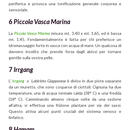
periferica e provoca una tonificazione generale corporea e
sensoriale.
6
Piccola Vasca Marina
La
Piccola Vasca Marina
misura mt. 3.40 x mt. 1.65, ed è bassa
mt. 1.45. Fondamentalmente è fatta per chi preferisce un
idromassaggio forte in vasca con acqua di mare. Un qualcosa di
davvero insolito che prende forza dagli abissi per tornare
gentile sulla vostra pelle.
7
Irrgang
L’
Irrgang
o
Labirinto Giapponese
è diviso in due piste separate
da un muretto, che sono cosparse di ciottoli. Ognuna ha due
temperature, una di acqua termale calda (38° C) e una fredda
(18° C). Camminando almeno cinque volte da una sezione
all’altra, si effettua una frizione plantare per via dei sassi.
Questo attiva alcuni punti cruciali del sistema venoso e
linfatico.
8
Hamam