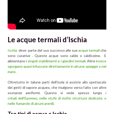
Le acque termali d’Ischia
Ischia
deve parte del suo successo alle sue
acque termali
che
sono curative . Queste acque sono calde o caldissime. E
alimentano i
singoli stabilimenti e i giardini termali
. Altre
invece
sgorgano quasi infuocate direttamente in alcune spiagge o nel
mare
.
Oltretutto in talune parti dell’isola si assiste allo spettacolo
dei getti di vapore acqueo, che risalgono verso l’alto con altre
sostanze aeriformi. Questo si vede spesso lungo
i
crinali dell’Epomeo, nelle stufe di molte strutture dedicate
, o
nelle fumarole di alcuni arenili
.
Tre tipi di acqua a Ischia