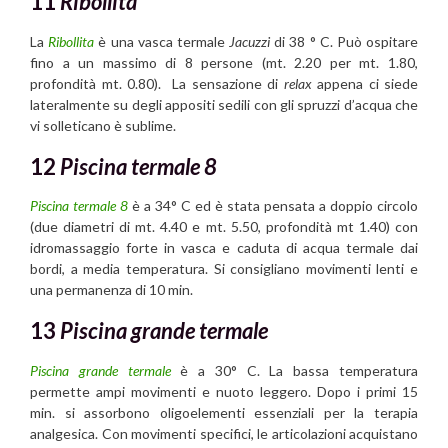
11
Ribollita
La
Ribollita
è una vasca termale
Jacuzzi
di 38 ° C. Può ospitare
fino a un massimo di 8 persone (mt. 2.20 per mt. 1.80,
profondità mt. 0.80). La sensazione di
relax
appena ci siede
lateralmente su degli appositi sedili con gli spruzzi d’acqua che
vi solleticano è sublime.
12
Piscina termale 8
Piscina termale
8
è a 34° C ed è stata pensata a doppio circolo
(due diametri di mt. 4.40 e mt. 5.50, profondità mt 1.40) con
idromassaggio forte in vasca e caduta di acqua termale dai
bordi, a media temperatura. Si consigliano movimenti lenti e
una permanenza di 10 min.
13
Piscina grande termale
Piscina grande termale
è a 30° C. La bassa temperatura
permette ampi movimenti e nuoto leggero. Dopo i primi 15
min. si assorbono oligoelementi essenziali per la terapia
analgesica. Con movimenti specifici, le articolazioni acquistano