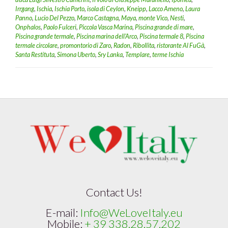
Irrgang
,
Ischia
,
Ischia Porto
,
isola di Ceylon
,
Kneipp
,
Lacco Ameno
,
Laura
Panno
,
Lucio Del Pezzo
,
Marco Castagna
,
Maya
,
monte Vico
,
Nesti
,
Onphalos
,
Paolo Fulceri
,
Piccola Vasca Marina
,
Piscina grande di mare
,
Piscina grande termale
,
Piscina marina dell’Arco
,
Piscina termale 8
,
Piscina
termale circolare
,
promontorio di Zaro
,
Radon
,
Ribollita
,
ristorante Al FuGà
,
Santa Restituta
,
Simona Uberto
,
Sry Lanka
,
Templare
,
terme Ischia
Contact Us!
E-mail:
Info@WeLoveItaly.eu
Mobile:
+ 39 338.28.57.202