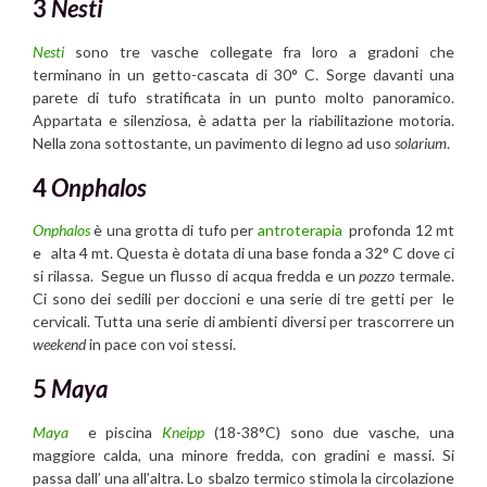
3
Nesti
Nesti
sono tre vasche collegate fra loro a gradoni che
terminano in un getto-cascata di 30° C. Sorge davanti una
parete di tufo stratificata in un punto molto panoramico.
Appartata e silenziosa, è adatta per la riabilitazione motoria.
Nella zona sottostante, un pavimento di legno ad uso
solarium
.
4
Onphalos
Onphalos
è una grotta di tufo per
antroterapia
profonda 12 mt
e alta 4 mt. Questa è dotata di una base fonda a 32° C dove ci
si rilassa. Segue un flusso di acqua fredda e un
pozzo
termale.
Ci sono dei sedili per doccioni e una serie di tre getti per le
cervicali. Tutta una serie di ambienti diversi per trascorrere un
weekend
in pace con voi stessi.
5
Maya
Maya
e piscina
Kneipp
(18-38°C) sono due vasche, una
maggiore calda, una minore fredda, con gradini e massi. Si
passa dall’ una all’altra. Lo sbalzo termico stimola la circolazione