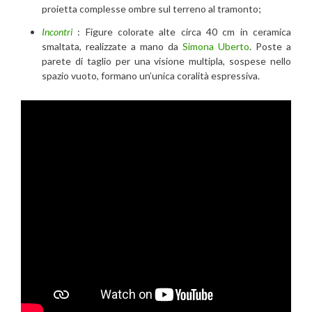
proietta complesse ombre sul terreno al tramonto;
Incontri
: Figure colorate alte circa 40 cm in ceramica
smaltata, realizzate a mano da
Simona Uberto
. Poste a
parete di taglio per una visione multipla, sospese nello
spazio vuoto, formano un’unica coralità espressiva.