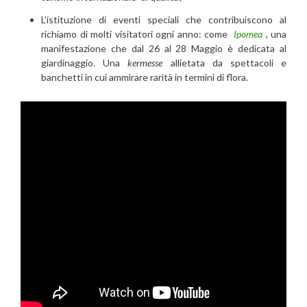
L’istituzione di eventi speciali che contribuiscono al
richiamo di molti visitatori ogni anno: come
Ipomea
, una
manifestazione che dal 26 al 28 Maggio è dedicata al
giardinaggio. Una
kermesse
allietata da spettacoli e
banchetti in cui ammirare rarità in termini di flora.