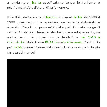
a
raggiungere
Ischia
specificatamente per lenire ferite, e
guarire malattie e disturbi di vario genere.
Il risultato dell’operato di
Iasolino
fu che ad
Ischia
dal 1600 al
1900 cominciarono a spuntare numerosi stabilimenti e
alberghi. Proprio in prossimità delle più rinomate sorgenti
termali. Qualcosa di fenomenale che non era solo per ricchi, ma
anche per i più poveri con la fondazione
nel 1610 a
Casamicciola
delle terme
Pio Monte della Misercordia
.
Da allora in
poi
Ischia
venne riconosciuta come la stazione termale più
famosa del mondo!