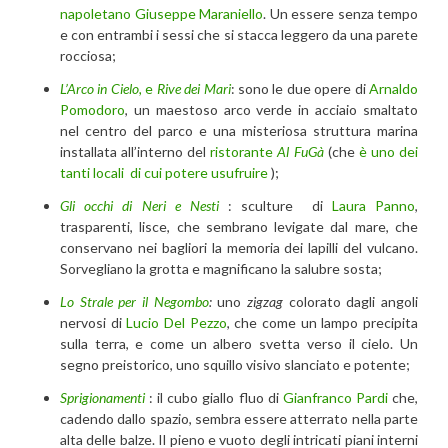
napoletano Giuseppe Maraniello
. Un essere senza tempo
e con entrambi i sessi che si stacca leggero da una parete
rocciosa;
L’Arco in Cielo,
e
Rive dei Mari
: sono le due opere di
Arnaldo
Pomodoro
, un maestoso arco verde in acciaio smaltato
nel centro del parco e una misteriosa struttura marina
installata all’interno del
ristorante
Al FuGà
(che
è uno dei
tanti locali di cui potere usufruire
);
Gli occhi di Neri e Nesti
: sculture di
Laura Panno
,
trasparenti, lisce, che sembrano levigate dal mare, che
conservano nei bagliori la memoria dei lapilli del vulcano.
Sorvegliano la grotta e magnificano la salubre sosta;
Lo Strale per il Negombo
:
uno
zigzag
colorato dagli angoli
nervosi di
Lucio Del Pezzo
, che come un lampo precipita
sulla terra, e come un albero svetta verso il cielo. Un
segno preistorico, uno squillo visivo slanciato e potente;
Sprigionamenti
: il cubo giallo fluo di
Gianfranco Pardi
che,
cadendo dallo spazio, sembra essere atterrato nella parte
alta delle balze. Il pieno e vuoto degli intricati piani interni