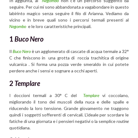
In aggiunta, al
Negombo
non c’è un percorso suggerito da
seguire. Per cui mi sono abbandonata a vagabondare in questo
labirinto magico senza seguire il filo di Arianna. Vediamo da
vicino e in breve quali sono i percorsi termali presenti al
Negombo
e le loro caratteristiche principali.
1
Buco Nero
Il
Buco Nero
è un agglomerato di cascate di acqua termale a 32°
C che finiscono in una grotta di roccia trachitica di origine
vulcanica . Si forma una pozza verde smeraldo in cui potete
perdere anche i sensi e sognare a occhi aperti.
2
Templare
I doccioni termali a 30° C del
Templare
vi coccolano,
migliorando il tono dei muscoli della nuca e delle spalle e
riducendo la loro tensione. Grande giovamento ne traggono
quindi i soggetti sofferenti di cervicali. L’ideale per scordare le
fatiche di una giornata e i pensieri negativi o la semplice
routine
quotidiana.