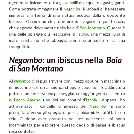
rigenerata fisicamente tra gli zampilli di acqua e agavi giganti.
Come potrete immaginare il
Negomb
o
è un’oasi di benessere
immersa all’interno di una natura esotica dalla prepotente
bellezza. Occorrono circa due ore per vagare in questo
eden,
che degrada dolcemente nella baia di
San Montano
. Questa è
una delle spiagge più esclusive d’
Ischia
, una mezza luna di
mare cristallino che abbaglia per i suoi colori e la sua
tranquillità.
Negombo
: un ibiscus nella
Baia
di San Montano
Al
Negomb
o
ci si può arrivare con i mezzi oppure in macchina o
in motorino (c’è un ampio parcheggio coperto). E addirittura
potrete anche farvi una passeggiata e raggiungerlo dal centro
di
Lacco Ameno
, uno dei sei comuni d’
Ischia
. Appena
ho
attraversato il cancello d’ingresso del
Negomb
o
mi sono
precipitata verso gli spogliatoi per cambiarmi. Ho affittato un
telo. E dopo aver pranzato nel
bar
adiacente, mi sono
incamminata per esplorare questo dedalo di palme e ibiscus
rosa confetto.