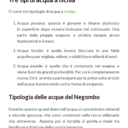
Ci sono tre tipologie di acqua a
Ischia
:
Acqua piovana: questa è giovane e rimane piuttosto
in superficie dopo essersi insinuata nel sottosuolo. Una
parte della pioggia evapora, e un’altra riempie alcuni
fiumiciattoli e il mare;
Acqua fossile: è quella invece bloccata in una falda
acquifera per migliaia, milioni, o addirittura miliardi di anni;
Acqua
juvenile
: è quella che è contenuta nel magma, e
viene fuori da grandi profondità̀. Per cui è completamente
nuova. Ed è pronta a partecipare per la prima volta al ciclo
dell’acqua fuoriuscendo sotto forma di sorgente.
Tipologia delle acque del Negombo
Durante questo
up and down
nell’acqua si concentrano minerali
e miscele gassose, che sono contenuti nelle rocce millenarie
che attraversa. Appena poi si riscalda si gonfia e risale tra
fenditure e fratture della crosta terrestre.