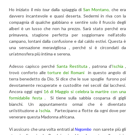
Ho iniziato il mio
tour
dalla spiaggia di
San Montano,
che era
davvero incantevole e quasi deserta. Sedermi in riva con la
compagnia di qualche gabbiano e sentire solo il fruscio degli
alberi è un lusso che non ha prezzo. Sarà stato perché era
primavera, stagione perfetta per soggiornare nell’atollo
campano, lontani dalla confusione e dal caldo estivi. Questa è
una sensazione meravigliosa , perché si è circondati da
un’atmosfera più intima e serena.
Adesso capisco perché
Santa Restituta
, patrona d’
Ischia
,
trovò conforto alle
torture dei Romani
in questo angolo di
terra benedetto da Dio. Si dice che le sue spoglie furono poi
devotamente recuperate e custodite nei secoli dai lacchesi.
Ancora oggi ogni
16 di Maggio si celebra la martire con una
formidabile festa
. Si tiene sulla sabbia cosparsa di gigli
bianchi. Un appuntamento ormai che è diventato
un’istituzione a
Ischia
. Partecipano a flotte da ogni dove per
venerare questa Madonna africana.
Vi assicuro che una volta entrati al
Negombo
non sarete più gli