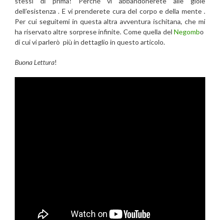
stessi di prima! Perché vi abbandonerete alle gioie
dell’esistenza . E vi prenderete cura del corpo e della mente .
Per cui seguitemi in questa altra avventura ischitana, che mi
ha riservato altre sorprese infinite. Come quella del
Negomb
o
di cui vi parlerò più in dettaglio in questo articolo.
Buona Lettura
!