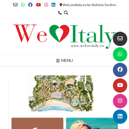
Skip
WeLoveItaly.eu by Stefania Tardino
to
content
MENU