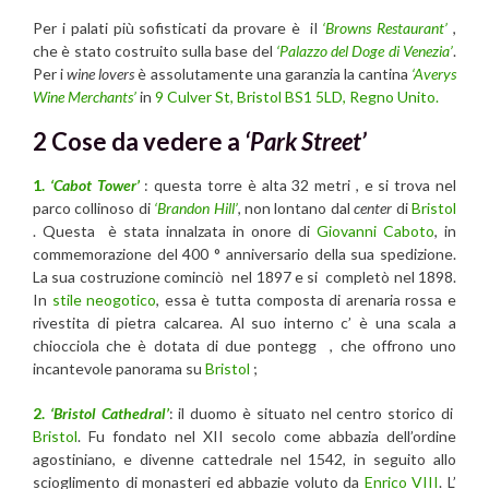
Per i palati più sofisticati da provare è il
‘Browns Restaurant’
,
che è stato costruito sulla base del
‘Palazzo del Doge di Venezia’
.
Per i
wine lovers
è assolutamente una garanzia la cantina
‘Averys
Wine Merchants’
in
9 Culver St, Bristol BS1 5LD, Regno Unito.
2 Cose da vedere a
‘Park Street’
1.
‘Cabot Tower’
: questa torre è alta 32 metri , e si trova nel
parco collinoso di
‘Brandon Hill’
, non lontano dal
center
di
Bristol
. Questa è stata innalzata in onore di
Giovanni Caboto
, in
commemorazione del 400 ° anniversario della sua spedizione.
La sua costruzione cominciò nel 1897 e si completò nel 1898.
In
stile neogotico
, essa è tutta composta di arenaria rossa e
rivestita di pietra calcarea. Al suo interno c’ è una scala a
chiocciola che è dotata di due pontegg , che offrono uno
incantevole panorama su
Bristol
;
2.
‘Bristol Cathedral’
: il duomo è situato nel centro storico di
Bristol
. Fu fondato nel XII secolo come abbazia dell’ordine
agostiniano, e divenne cattedrale nel 1542, in seguito allo
scioglimento di monasteri ed abbazie voluto da
Enrico VIII
. L’