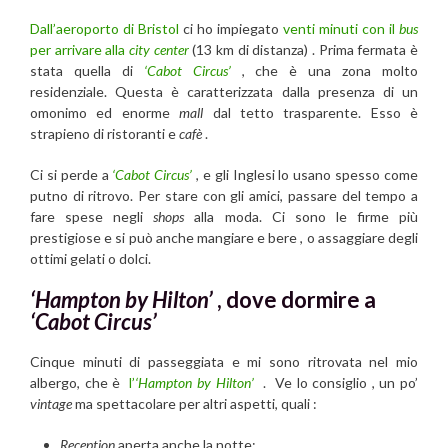
Dall’aeroporto di Bristol
ci ho impiegato
venti minuti con il
bus
per arrivare alla
city center
(13 km di distanza) . Prima fermata è
stata quella di
‘Cabot Circus’
, che è una zona molto
residenziale. Questa è caratterizzata dalla presenza di un
omonimo ed enorme
mall
dal tetto trasparente. Esso è
strapieno di ristoranti e
cafè
.
Ci si perde a
‘Cabot Circus’
, e gli Inglesi lo usano spesso come
putno di ritrovo. Per stare con gli amici, passare del tempo a
fare spese negli
shops
alla moda. Ci sono le firme più
prestigiose e si può anche mangiare e bere , o assaggiare degli
ottimi gelati o dolci.
‘Hampton by Hilton’
, dove dormire a
‘Cabot Circus’
Cinque minuti di passeggiata e mi sono ritrovata nel mio
albergo, che è
l’
‘Hampton by Hilton’
. Ve lo consiglio , un po’
vintage
ma spettacolare per altri aspetti, quali :
Reception
aperta anche la notte;