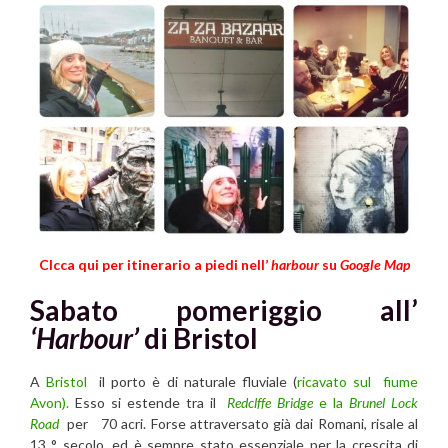
Clcca qui per itinerario a piedi nell’
harbour
su
Google Map
Sabato pomeriggio all’
‘Harbour’
di Bristol
A
Bristol
il porto è di naturale fluviale (
ricavato sul fiume
Avon).
Esso si estende tra il
Redclffe Bridge
e la
Brunel Lock
Road
per 70 acri. Forse attraversato già dai Romani, risale al
13 ° secolo, ed è sempre stato essenziale per la crescita di