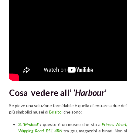
Cosa vedere all’
‘Harbour’
Se piove una soluzione formidabile è quella di entrare a due dei
più simbolici musei di
Brisitol
che sono:
3.
‘M-shed’
:
questo è un museo che sta a
Princes Wharf,
Wapping Road, BS1 4RN
tra gru, magazzini e binari. Non si