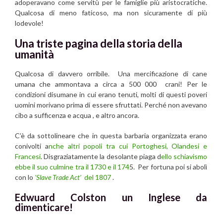
adoperavano come servitù per le famiglie più aristocratiche.
Qualcosa di meno faticoso, ma non sicuramente di più
lodevole!
Una triste pagina della storia della
umanità
Qualcosa di davvero orribile. Una mercificazione di cane
umana che ammontava a circa
a 500 000
crani!
Per le
condizioni disumane in cui erano tenuti, molti di questi poveri
uomini morivano prima di essere sfruttati. Perché non avevano
cibo a sufficenza e acqua , e altro ancora.
C’è da sottolineare che in questa barbaria organizzata erano
conivolti a
nche altri popoli tra cui Portoghesi, Olandesi e
Francesi
. Disgraziatamente la desolante piaga d
ello schiavismo
ebbe il suo culmine tra il 1730 e il 174
5. Per fortuna poi si abolì
con lo
‘Slave Trade Act’
del 1807
.
Edwuard Colston un Inglese da
dimenticare!