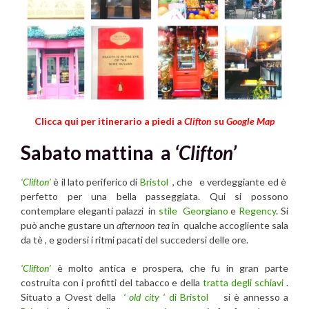
Clicca qui per itinerario a piedi a
Clifton
su
Google Map
Sabato mattina a
‘Clifton’
‘Clifton’
è il lato periferico di
Bristol
, che e verdeggiante ed è
perfetto per una bella passeggiata. Qui si possono
contemplare eleganti palazzi in
stile Georgiano
e
Regency
. Si
può anche gustare un
afternoon tea
in qualche accogliente sala
da tè , e godersi i ritmi pacati del succedersi delle ore.
‘Clifton’
è molto antica e prospera, che fu in gran parte
costruita con i profitti del tabacco e della
tratta degli schiavi
.
Situato a Ovest della
‘ old city ‘
di Bristol
si è annesso a