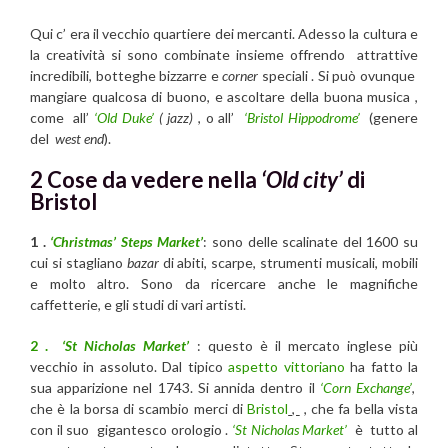
Qui c’ era il vecchio quartiere dei mercanti. Adesso la cultura e
la creatività si sono combinate insieme offrendo attrattive
incredibili, botteghe bizzarre e
corner
speciali . Si può ovunque
mangiare qualcosa di buono, e ascoltare della buona musica ,
come all’
‘Old Duke’
( jazz)
, o all’
‘Bristol Hippodrome’
(genere
del
west end
).
2 Cose da vedere nella
‘Old city’
di
Bristol
1 .
‘Christmas’ Steps Market’
: sono delle scalinate del 1600 su
cui si stagliano
bazar
di abiti, scarpe, strumenti musicali, mobili
e molto altro. Sono da ricercare anche le magnifiche
caffetterie, e gli studi di vari artisti.
2 .
‘St Nicholas Market’
: questo è il mercato inglese più
vecchio in assoluto. Dal tipico
aspetto vittoriano
ha fatto la
sua apparizione nel 1743. Si annida dentro il
‘Corn Exchange’
,
che è la borsa di scambio merci di
Bristol
,
, che fa bella vista
con il suo gigantesco orologio .
‘St Nicholas Market’
è tutto al