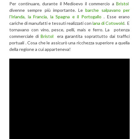
Per continuare, durante il Medioevo il commercio a
Bristol
divenne sempre più importante. Le
barche salpavano per
l’Irlanda, la Francia, la Spagna e il Portogallo
. Esse erano
cariche di manufatti e tessuti realizzati con
lana di Cotswold
. E
tornavano con vino, pesce, pelli, mais e ferro. La potenza
commerciale di
Bristol
era garantita soprattutto dai traffici
portuali . Cosa che le assicurò una ricchezza superiore a quella
della regione a cui apparteneva!