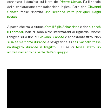
consegnò il dominio sul Nord del
‘Nuovo Mondo’
. Fu il secolo
delle esplorazione transatlantiche inglesi. Pare che
Giovanni
Caboto
fosse ripartito
una seconda volta per quei luoghi
lontani
.
A parte che tra la ciurma
c’era il figlio Sebastiano
e che
si toccò
il Labrador
, non ci sono altre informazoni al riguardo. Anche
l’enigma sulla fine di
Giovanni Caboto
è abbastanza fitto. Non
si sa se sia morto durante l
a navigazione. O
se il vascello fosse
naufragato durante il tragitto
. O se ci
fosse stato un
ammutinamento da parte dell’equipaggio
.