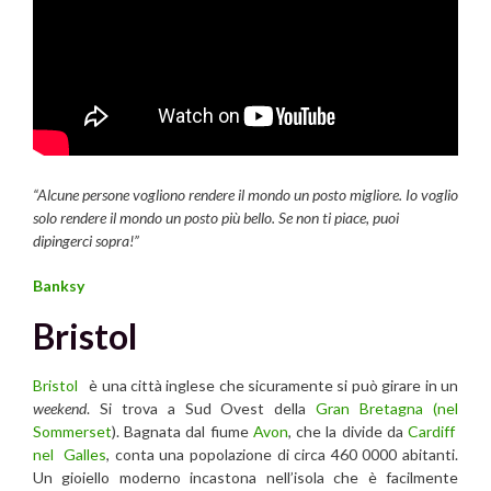
“Alcune persone vogliono rendere il mondo un posto migliore. Io voglio
solo rendere il mondo un posto più bello. Se non ti piace, puoi
dipingerci sopra!”
Banksy
Bristol
Bristol
è una città inglese che sicuramente si può girare in un
weekend
. Si trova a Sud Ovest della
Gran Bretagna
(nel
Sommerset
). Bagnata dal fiume
Avon
, che la divide da
Cardiff
nel Galles
, conta una popolazione di circa 460 0000 abitanti.
Un gioiello moderno incastona nell’isola che è facilmente