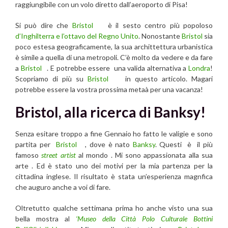
raggiungibile con un volo diretto dall’aeroporto di Pisa!
Si può dire che
Bristol
è il sesto centro più popoloso
d’Inghilterra e l’ottavo del Regno Unito
. Nonostante
Bristol
sia
poco estesa geograficamente, la sua archittettura urbanistica
è simile a quella di una metropoli. C’è molto da vedere e da fare
a
Bristol
. E potrebbe essere una valida alternativa a
Londra
!
Scopriamo di più su
Bristol
in questo articolo. Magari
potrebbe essere la vostra prossima metaà per una vacanza!
Bristol, alla ricerca di Banksy!
Senza esitare troppo a fine Gennaio ho fatto le valigie e sono
partita per
Bristol
, dove è nato
Banksy
. Questi è il più
famoso
street artist
al mondo . Mi sono appassionata alla sua
arte . Ed è stato uno dei motivi per la mia partenza per la
cittadina inglese. Il risultato è stata un’esperienza magnfica
che auguro anche a voi di fare.
Oltretutto qualche settimana prima ho anche visto una sua
bella mostra al
‘Museo della Città Polo Culturale Bottini