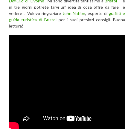
Dell’Olio’
di
Livorno
.
Mi sono divertita tantissimo a
Bristol
e
in tre giorni potrete farvi un’ idea di cosa offre da fare e
vedere . Volevo ringraziare
John Nation
, esperto di
graffiti e
guida turistica di Bristol
per i suoi presiozi consigli. Buona
lettura!