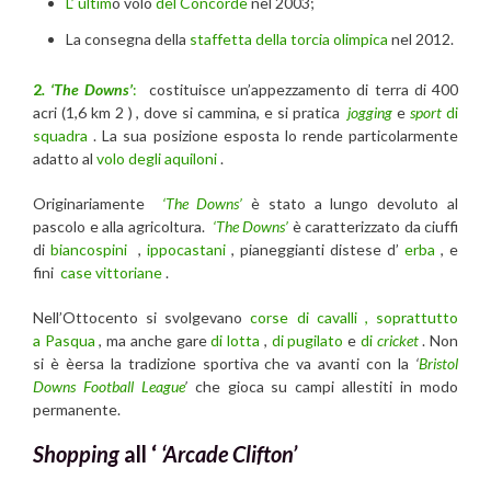
L’ ultim
o volo
del Concorde
nel 2003;
La consegna della
staffetta della torcia olimpica
nel 2012.
2
. ‘The Downs’
:
costituisce un’appezzamento di terra di 400
acri (1,6 km 2 ) , dove si cammina, e si pratica
jogging
e
sport
di
squadra
. La sua posizione esposta lo rende particolarmente
adatto al
volo degli aquiloni
.
Originariamente
‘The Downs’
è stato a lungo devoluto al
pascolo e alla agricoltura.
‘The Downs’
è caratterizzato da ciuffi
di
biancospini
,
ippocastani
, pianeggianti distese d’
erba
, e
fini
case vittoriane
.
Nell’Ottocento si svolgevano
corse di cavalli , soprattutto
a
Pasqua
, ma anche gare
di lotta
,
di pugilato
e
di
cricket
. Non
si è èersa la tradizione sportiva che va avanti con la
‘
Bristol
Downs Football League
’
che gioca su campi allestiti in modo
permanente.
Shopping
all ‘
‘Arcade Clifton’