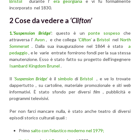
Bristol
durante l’
era georgiana
e vi fu formalmente
incorporato nel 1830.
2 Cose da vedere a
‘Clifton’
1
.‘Suspension Bridge’
: questo è un
ponte sospeso
che
attraversa l’
Avon
, e che collega
‘
Clifton’
a
Bristol
nel
North
Sommerset
. Dalla sua inaugurazione nel 1864 è stato
a
pedaggio
, e le varie entrate fornirono fondi per la sua stessa
manutenzione. Esso è stato fatto su progetto dell’ingegnere
Isambard Kingdom Brunel
.
Il
‘Suspension Bridge’
è il
simbolo
di
Bristol
, e ve lo trovate
dappertutto , su cartoline, materiale promozionale e
siti web
informativi. È stato sfondo per diversi
film
, pubblicità e
programmi televisivi.
Per non farci mancare nulla, è stato anche teatro di diversi
episodi storico culturali quali :
Primo
salto con l’elastico moderno nel 1979;