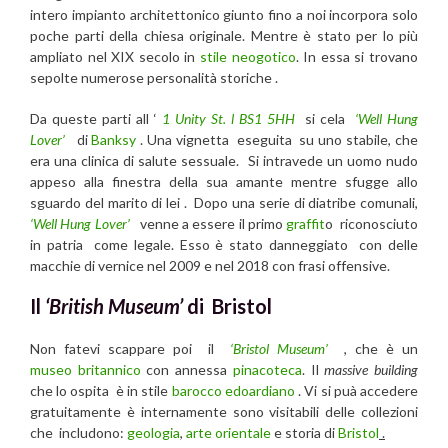
intero impianto architettonico giunto fino a noi incorpora solo
poche parti della chiesa originale. Mentre è stato per lo più
ampliato nel XIX secolo in
stile neogotico
. In essa si trovano
sepolte numerose personalità storiche .
Da queste parti all ‘
1 Unity St. l BS1 5HH
si cela
‘Well Hung
Lover’
di
Banksy
. Una vignetta eseguita
su uno stabile, che
era una clinica di salute sessuale. Si intravede un uomo nudo
appeso alla finestra della sua amante mentre sfugge allo
sguardo del marito di lei . Dopo una serie di diatribe comunali,
‘Well Hung Lover’
venne a essere il primo
graffit
o riconosciuto
in patria come legale. Esso è stato danneggiato con delle
macchie di vernice nel 2009 e nel 2018 con frasi offensive.
Il
‘British Museum’
di Bristol
Non fatevi scappare poi il
‘Bristol Museum’
, che è un
museo
britannico
con annessa
pinacoteca
. Il
massive building
che lo ospita è in stile
barocco edoardiano
. Vi si puà accedere
gratuitamente è internamente sono visitabili delle collezioni
che includono:
geologia
,
arte orientale
e storia di
Bristol
.