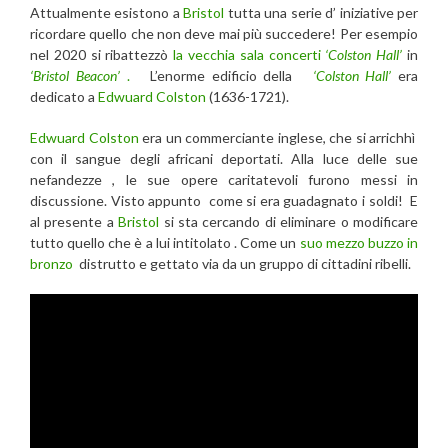
Attualmente esistono a
Bristol
tutta una serie d’ iniziative per
ricordare quello che non deve mai più succedere! Per esempio
nel 2020 si ribattezzò
la vecchia sala concerti
‘Colston Hall’
in
‘Bristol Beacon’
.
L’enorme edificio della
‘Colston Hall’
era
dedicato a
Edwuard Colston
(1636-1721).
Edwuard Colston
era un commerciante inglese, che si arrichhì
con il sangue degli africani deportati. Alla luce delle sue
nefandezze , le sue opere caritatevoli furono messi in
discussione. Visto appunto come si era guadagnato i soldi! E
al presente a
Bristol
si sta cercando di eliminare o modificare
tutto quello che è a lui intitolato . Come un
suo mezzo buzzo in
bronzo
distrutto e gettato via da un gruppo di cittadini ribelli.