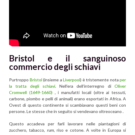
Bristol e i
l sanguinoso
commercio degli schiavi
Purtroppo
Bristol
(insieme a
Liverpool
) è tristemente nota
per
la tratta degli schiavi
. Nell’era dell’interregno di
Oliver
Cromwell (1649-1660)
, i manufatti locali (oltre ai tessuti,
carbone, piombo e pelli di animali) erano esportati in Africa. A
Ovest di questo continente si scambiavano questi beni con
persone. Le stesse che in seguito si vendevano oltreoceano .
Questo accadeva per farli lavorare nelle piantagioni di
zucchero, tabacco,
rum
, riso e cotone. A volte in Europa si