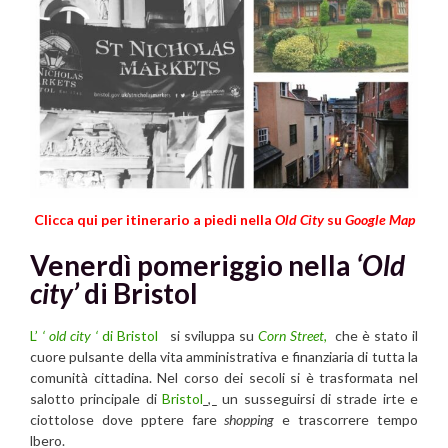
Clicca qui per itinerario a piedi nella
Old City
su
Google Map
Venerdì pomeriggio nella
‘Old
city’
di Bristol
L’
‘ old city ‘
di Bristol
si sviluppa su
Corn Street,
che è stato il
cuore pulsante della vita amministrativa e finanziaria di tutta la
comunità cittadina. Nel corso dei secoli si è trasformata nel
salotto principale di
Bristol
,
un susseguirsi di strade irte e
ciottolose dove pptere fare
shopping
e trascorrere tempo
lbero.