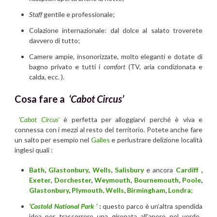
Staff
gentile e professionale;
Colazione internazionale: dal dolce al salato troverete
davvero di tutto;
Camere ampie, insonorizzate, molto eleganti e dotate di
bagno privato e tutti i
comfort
(TV, aria condizionata e
calda, ecc. ).
Cosa fare a
‘Cabot Circus’
‘Cabot Circus’
è perfetta per alloggiarvi perché è viva e
connessa con i mezzi al resto del territorio. Potete anche fare
un salto per esempio nel
Galles
e perlustrare delizione località
inglesi quali :
Bath
,
Glastonbury
,
Wells
,
Salisbury
e ancora
Cardiff
,
Exeter
,
Dorchester
,
Weymouth
,
Bournemouth
,
Poole
,
Glastonbury
,
Plymouth,
Wells
,
Birmingham
,
Londra
;
‘
Costold National Park ’
:
questo parco è un’altra spendida
idea per trascorrere una gironata all’apero nel verde.