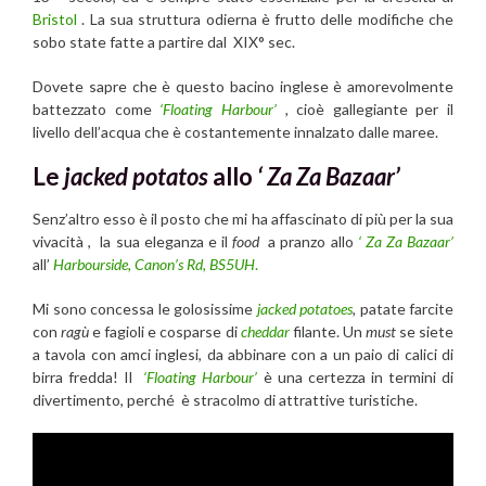
Bristol
. La sua struttura odierna è frutto delle modifiche che
sobo state fatte a partire dal XIX° sec.
Dovete sapre che è questo bacino inglese è amorevolmente
battezzato come
‘Floating Harbour’
,
cioè gallegiante per il
livello dell’acqua che è costantemente innalzato dalle maree.
Le
jacked potatos
allo
‘ Za Za Bazaar’
Senz’altro esso è il posto che mi ha affascinato di più per la sua
vivacità , la sua eleganza e il
food
a pranzo allo
‘ Za Za Bazaar’
all’
Harbourside, Canon’s Rd, BS5UH
.
Mi sono concessa le golosissime
jacked potatoes
,
patate farcite
con
ragù
e fagioli e cosparse di
cheddar
filante. Un
must
se siete
a tavola con amci inglesi, da abbinare con a un paio di calici di
birra fredda! Il
‘Floating Harbour’
è una certezza in termini di
divertimento, perché è stracolmo di attrattive turistiche.