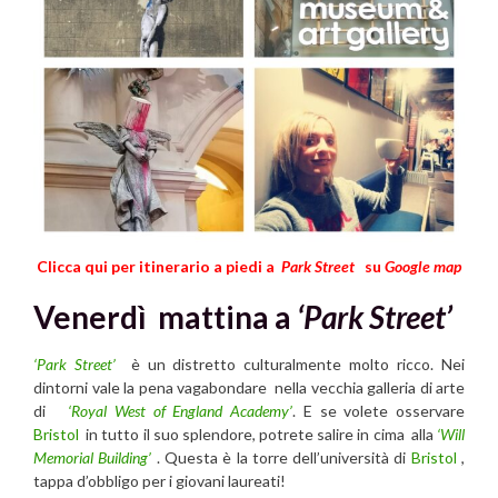
Clicca qui per itinerario a piedi a
Park Street
su
Google map
Venerdì mattina a
‘Park Street’
‘Park Street’
è un distretto culturalmente molto ricco. Nei
dintorni vale la pena vagabondare nella vecchia galleria di arte
di
‘Royal West of England Academy’
. E se volete osservare
Bristol
in tutto il suo splendore, potrete salire in cima alla
‘Will
Memorial Building’
. Questa è la torre dell’università di
Bristol
,
tappa d’obbligo per i giovani laureati!