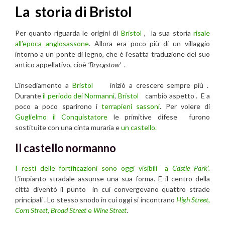
La storia di Bristol
Per quanto riguarda le origini di
Bristol
, la sua storia
risale
all’epoca anglosassone
. Allora era poco più di un villaggio
intorno a un ponte di legno, che è l’esatta traduzione del suo
antico appellativo, cioè
‘Brycgstow’
.
L’insediamento a
Bristol
iniziò a crescere sempre più .
Durante
il periodo dei Normanni
,
Bristol
cambiò aspetto . E a
poco a poco sparirono i
terrapieni sassoni
. Per volere di
Guglielmo il Conquistatore
le primitive difese furono
sostituite con una cinta muraria e
un castello.
Il castello normanno
I resti delle fortificazioni sono oggi visibili a
Castle Park’.
L’impianto stradale assunse una sua forma. E il centro della
città diventò il punto in cui convergevano quattro strade
principali . Lo stesso snodo in cui oggi si incontrano
High Street
,
Corn Street
,
Broad Street
e
Wine Street
.