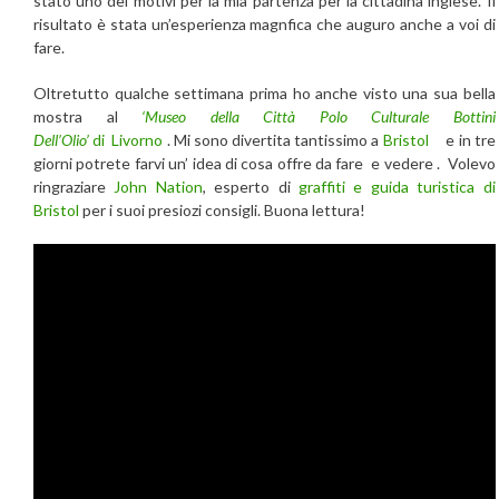
stato uno dei motivi per la mia partenza per la cittadina inglese. Il
risultato è stata un’esperienza magnfica che auguro anche a voi di
fare.
Oltretutto qualche settimana prima ho anche visto una sua bella
mostra al
‘Museo della Città Polo Culturale Bottini
Dell’Olio’
di
Livorno
.
Mi sono divertita tantissimo a
Bristol
e in tre
giorni potrete farvi un’ idea di cosa offre da fare e vedere . Volevo
ringraziare
John Nation
, esperto di
graffiti e guida turistica di
Bristol
per i suoi presiozi consigli. Buona lettura!