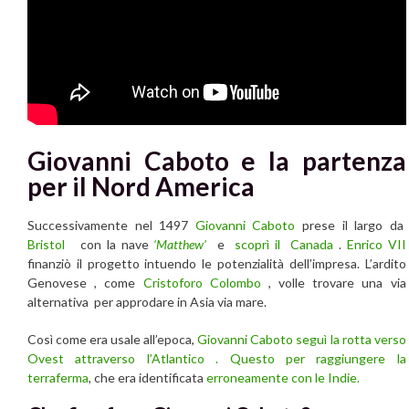
Giovanni Caboto e la partenza
per il Nord America
Successivamente nel 1497
Giovanni Caboto
prese il largo da
Bristol
con la nave
‘Matthew’
e
scoprì il Canada
.
Enrico VII
finanziò il progetto intuendo le potenzialità dell’impresa. L’ardito
Genovese , come
Cristoforo Colombo
, volle trovare una via
alternativa per approdare in Asia via mare.
Così come era usale all’epoca,
Giovanni Caboto
seguì la rotta verso
Ovest attraverso l’Atlantico . Questo per raggiungere la
terraferma
, che era identificata
erroneamente con le Indie.