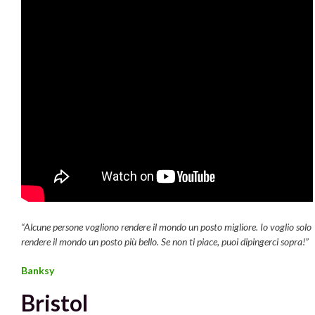
“Alcune persone vogliono rendere il mondo un posto migliore. Io voglio solo
rendere il mondo un posto più bello. Se non ti piace, puoi dipingerci sopra!”
Banksy
Bristol