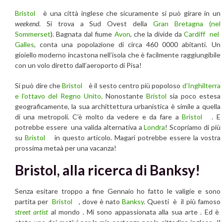
Bristol
è una città inglese che sicuramente si può girare in un
weekend
. Si trova a Sud Ovest della
Gran Bretagna
(nel
Sommerset
). Bagnata dal fiume
Avon
, che la divide da
Cardiff nel
Galles
, conta una popolazione di circa 460 0000 abitanti. Un
gioiello moderno incastona nell’isola che è facilmente raggiungibile
con un volo diretto dall’aeroporto di Pisa!
Si può dire che
Bristol
è il sesto centro più popoloso
d’Inghilterra
e l’ottavo del Regno Unito
. Nonostante
Bristol
sia poco estesa
geograficamente, la sua archittettura urbanistica è simile a quella
di una metropoli. C’è molto da vedere e da fare a
Bristol
. E
potrebbe essere una valida alternativa a
Londra
! Scopriamo di più
su
Bristol
in questo articolo. Magari potrebbe essere la vostra
prossima metaà per una vacanza!
Bristol, alla ricerca di Banksy!
Senza esitare troppo a fine Gennaio ho fatto le valigie e sono
partita per
Bristol
, dove è nato
Banksy
. Questi è il più famoso
street artist
al mondo . Mi sono appassionata alla sua arte . Ed è