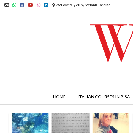
Skip
WeLoveItaly.eu by Stefania Tardino
to
content
HOME
ITALIAN COURSES IN PISA