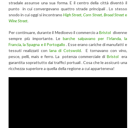
stradale assunse una sua forma. E il centro della città diventò il
punto in cui convergevano quattro strade principali . Lo stesso
snodo in cui oggi si incontrano
High Street
,
Corn Street
,
Broad Street
e
Wine Street
.
Per continuare, durante il Medioevo il commercio a
Bristol
divenne
sempre più importante. Le
barche salpavano per l’Irlanda, la
Francia, la Spagna e il Portogallo
. Esse erano cariche di manufatti e
tessuti realizzati con
lana di Cotswold
. E tornavano con vino,
pesce, pelli, mais e ferro. La potenza commerciale di
Bristol
era
garantita soprattutto dai traffici portuali . Cosa che le assicurò una
ricchezza superiore a quella della regione a cui apparteneva!