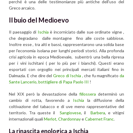
perché è una delle testimonianze più antiche dell’uso del
Greco arcaico.
Il buio del Medioevo
Il paesaggio di
Ischia
è incorniciato dalle sue ordinate vigne ,
che degradano dalle montagne fino alle coste sabbiose.
Inoltre esse , tra alti e bassi, rappresentarono una solida base
per l’economia isolana per lunghi periodi storici. Alla profonda
crisi agricola in epoca Medioevale, subentrò una bella ripresa
per i vini ischitani ( per lo più per i bianchi). Questi erano
esportati con orgoglio nei principali mercati italiani fino in
Dalmazia. E che dire del
Greco di Ischia ,
che fu magnificato
da
Sante Lancerio, bottigliere di Papa Paolo III
!
Nel XIX però la devastazione della
fillossera
determinò un
cambio di rotta, favorendo a
Ischia
la diffusione della
coltivazione del tabacco e di uve meno rappresentative del
territorio. Tra queste il
Sangiovese
, il
Barbera
, e vitigni
internazionali quali
Merlot
, Chardonnay
e
Cabernet Franc
.
La rinascita enologica a Ischia