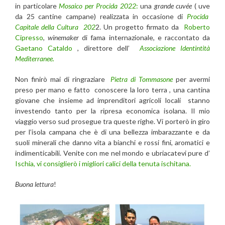
in particolare
Mosaico per Procida 2022
:
una
grande
cuvée
( uve
da 25 cantine campane) realizzata in occasione di
Procida
Capitale della Cultura 202
2. Un progetto firmato da
Roberto
Cipresso
,
winemaker
di fama internazionale, e raccontato da
Gaetano Cataldo
, direttore dell’
Associazione Identintità
Mediterranee.
Non finirò mai di ringraziare
Pietra di Tommasone
per avermi
preso per mano e fatto conoscere la loro terra , una cantina
giovane che insieme ad imprenditori agricoli locali stanno
investendo tanto per la ripresa economica isolana. Il mio
viaggio verso sud prosegue tra queste righe. Vi porterò in giro
per l’isola campana che è di una bellezza imbarazzante e da
suoli minerali che danno vita a bianchi e rossi fini, aromatici e
indimenticabili. Venite con me nel mondo e ubriacatevi pure d’
Ischia, vi consiglierò i migliori calici della tenuta ischitana.
Buona lettura
!