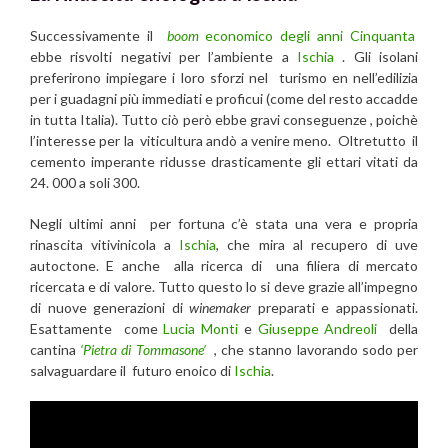
Successivamente il
boom
economico degli anni Cinquanta
ebbe risvolti negativi per l’ambiente a
Ischia
. Gli isolani
preferirono impiegare i loro sforzi nel turismo en nell’edilizia
per i guadagni più immediati e proficui (come del resto accadde
in tutta Italia). Tutto ciò però ebbe gravi conseguenze , poichè
l’interesse per la viticultura andò a venire meno. Oltretutto il
cemento imperante ridusse drasticamente gli ettari vitati da
24. 000 a soli 300.
Negli ultimi anni per fortuna c’è stata una vera e propria
rinascita vitivinicola a
Ischia
, che mira al recupero di uve
autoctone. E anche alla ricerca di una filiera di mercato
ricercata e di valore. Tutto questo lo si deve grazie all’impegno
di nuove generazioni di
winemaker
preparati e appassionati.
Esattamente come
Lucia Monti
e
Giuseppe Andreoli
della
cantina
‘Pietra di Tommasone’
, che stanno lavorando sodo per
salvaguardare il futuro enoico di
Ischia
.