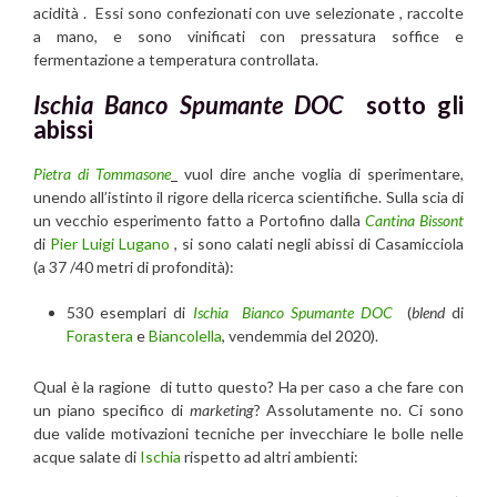
acidità . Essi sono confezionati con uve selezionate , raccolte
a mano, e sono vinificati con pressatura soffice e
fermentazione a temperatura controllata.
Ischia Banco Spumante DOC
sotto gli
abissi
Pietra di Tommasone
vuol dire anche voglia di sperimentare,
unendo all’istinto il rigore della ricerca scientifiche. Sulla scia di
un vecchio esperimento fatto a Portofino dalla
Cantina Bissont
di
Pier Luigi Lugano
, si sono calati negli abissi di Casamicciola
(a 37 /40 metri di profondità):
530 esemplari di
Ischia Bianco Spumante DOC
(
blend
di
Forastera
e
Biancolella
, vendemmia del 2020).
Qual è la ragione di tutto questo? Ha per caso a che fare con
un piano specifico di
marketing
? Assolutamente no. Ci sono
due valide motivazioni tecniche per invecchiare le bolle nelle
acque salate di
Ischia
rispetto ad altri ambienti: