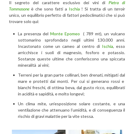
Il segreto del carattere esclusivo dei vini di
Pietra di
Tommasone
è che sono fatti a
Ischia
! Si tratta di un
terroir
unico, un equilibrio perfetto di fattori pedoclimatici che si può
trovare solo qui:
La presenza del
Monte Epomeo
( 789 mt), un vulcano
sottomarino sprofondato negli ultimi 130.000 anni.
Incastonato come un cameo al centro di
Ischia
, esso
arricchisce i suoli di magnesio, fosforo e potassio.
Sostanze queste ultime che conferiscono una spiccata
mineralità ai vini;
Terreni per la gran parte collinari, ben drenati, mitigati dal
mare e protetti dai monti. Per cui si generano rossi e
bianchi freschi, di ottima beva, dal gusto ricco, equilibrati
in acidità e sapidità, e molto longevi;
Un clima mite, un’esposizione solare costante, e una
ventilazione che attenuano l’umidità, e di conseguenza il
rischio di gravi malattie per la vite stessa.