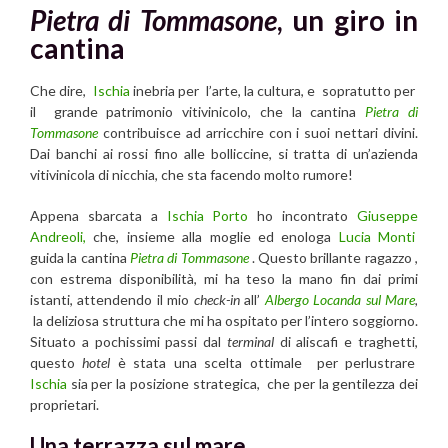
Pietra di Tommasone
, un giro in
cantina
Che dire,
Ischia
inebria per l’arte, la cultura, e sopratutto per
il grande patrimonio vitivinicolo, che la cantina
Pietra di
Tommasone
contribuisce ad arricchire con i suoi nettari divini.
Dai banchi ai rossi fino alle bolliccine, si tratta di un’azienda
vitivinicola di nicchia, che sta facendo molto rumore!
Appena sbarcata a
Ischia Porto
ho incontrato
Giuseppe
Andreoli,
che, insieme alla moglie ed enologa
Lucia Monti
guida la cantina
Pietra di Tommasone
. Questo brillante ragazzo ,
con estrema disponibilità, mi ha teso la mano fin dai primi
istanti, attendendo il mio
check-in
all’
Albergo Locanda sul Mare
,
la deliziosa struttura che mi ha ospitato per l’intero soggiorno.
Situato a pochissimi passi dal
terminal
di aliscafi e traghetti,
questo
hotel
è stata una scelta ottimale per perlustrare
Ischia
sia per la posizione strategica, che per la gentilezza dei
proprietari.
Una terrazza sul mare