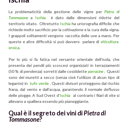
La problematicità della gestione delle vigne per
Pietra di
Tommasone
a
Ischia
è dato dalle dimensioni ridotte del
territorio vitato. Oltretutto
Ischia
ha un’orografia difficile che
richiede molto sacrificio per la coltivazione e la cura della vigna.
I grappoli solitamenti vengono raccolta delle uve a mano. Per
queste e altre difficoltà si può davvero parlare di
viticultura
eroica
.
Per lo più si fa fatica nel versante orientale dell’isola, che
presenta dei pendii più scoscesi organizzati in terrazzamenti
(50 % di pendenza) sorretti dalle cosiddette
parracine
. Questi
sono dei muretti a secco (senza cioè l’utilizzo di alcun tipo di
legante) in
tufo verde
. Questi divisori proteggono dal rischio
frana, dal vento e dall’acqua, garantendo il normale deflusso
delle piogge. A Sud Ovest d’
Ischia
al contrario i filari di vite si
allevano a spalliera essendo più pianeggiante.
Qual è il segreto dei vini di
Pietra di
Tommasone
?