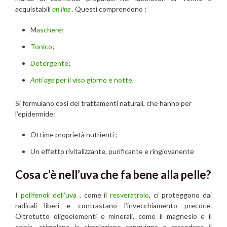
acquistabili
on line
. Questi comprendono :
M
aschere
;
Tonico
;
Detergente
;
Anti age
per il viso giorno e notte.
Si formulano così dei trattamenti naturali, che hanno per
l’epidermide:
Ottime proprietà nutrienti ;
Un effetto rivitalizzante, purificante e ringiovanente
Cosa c’è nell’uva che fa bene alla pelle?
I
polifenoli dell’uva
, come il
resveratrolo
, ci proteggono dai
radicali liberi e contrastano l’invecchiamento precoce.
Oltretutto oligoelementi e minerali, come il magnesio e il
calcio, stimolano la circolazione sanguigna e rassodano il