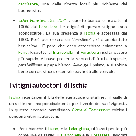
cacciatore
, una delle ricetta locali più richieste dai
buongustai;
Ischia Forastera Doc 2021
: questo bianco è ricavato al
100% dal
Forastera
. Le origini di questo vitigno sono
sconosciute . La sua presenza a
Ischia
è attestata dal
1800. Però per essere un
“forestiero”
, si è ambientato
benissimo . E pare che esso attecchisca solamente a
Forio
. Rispetto al
Biancolella
, il
Forastera
risulta essere
più sapido. Al naso presenta sentori di frutta tropicale,
pera Williams
, e pepe bianco. Avvolge il palato, e si abbina
bene con crostacei, e con gli spaghetti alle vongole.
I vitigni autoctoni di Ischia
Ischia
incanta per il blu delle sue acque cristalline , il giallo di
un sol leone , ma principalmente per il verde dei suoi vigneti. .
In questo scenario paradisiaco
Pietra di Tommasone
coltiva i
seguenti vitigni autoctoni:
Per i bianchi: il
Fiano,
e la
Falanghina
, utilizzati per lo più
come uve da taglio; il
Biancolella
e la
Forastera
, lavorati