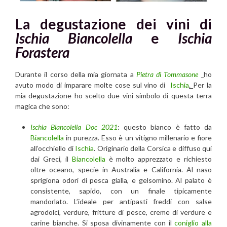
La degustazione dei vini di
Ischia Biancolella
e
Ischia
Forastera
Durante il corso della mia giornata a
Pietra di Tommasone
ho
avuto modo di imparare molte cose sul vino di
Ischia
.
Per la
mia degustazione ho scelto due vini simbolo di questa terra
magica che sono:
Ischia Biancolella Doc 2021
: questo bianco è fatto da
Biancolella
in purezza. Esso è un vitigno millenario e fiore
all’occhiello di
Ischia
. Originario della Corsica e diffuso qui
dai Greci, il
Biancolella
è molto apprezzato e richiesto
oltre oceano, specie in Australia e California. Al naso
sprigiona odori di pesca gialla, e gelsomino. Al palato è
consistente, sapido, con un finale tipicamente
mandorlato. L’ideale per antipasti freddi con salse
agrodolci, verdure, fritture di pesce, creme di verdure e
carine bianche. Si sposa divinamente con il
coniglio alla