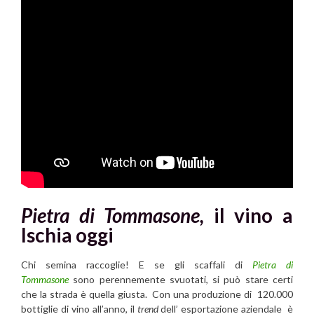
Pietra di Tommasone,
il vino a
Ischia oggi
Chi semina raccoglie! E se gli scaffali di
Pietra di
Tommasone
sono perennemente svuotati, si può stare certi
che la strada è quella giusta. Con una produzione di 120.000
bottiglie di vino all’anno, il
trend
dell’ esportazione aziendale è