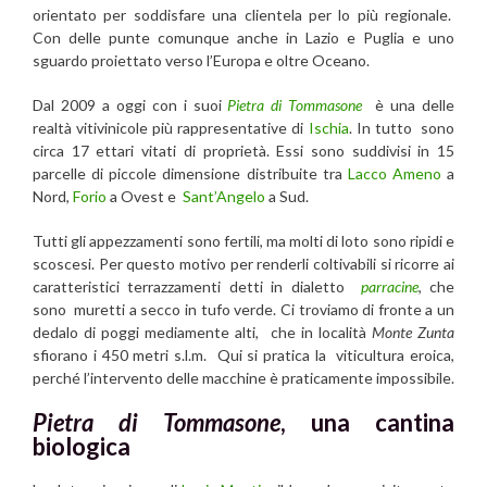
orientato per soddisfare una clientela per lo più regionale.
Con delle punte comunque anche in Lazio e Puglia e uno
sguardo proiettato verso l’Europa e oltre Oceano.
Dal 2009 a oggi con i suoi
Pietra di Tommasone
è una delle
realtà vitivinicole più rappresentative di
Ischia
. In tutto sono
circa 17 ettari vitati di proprietà. Essi sono suddivisi in 15
parcelle di piccole dimensione distribuite tra
Lacco Ameno
a
Nord,
Forio
a Ovest e
Sant’Angelo
a Sud.
Tutti gli appezzamenti sono fertili, ma molti di loto sono ripidi e
scoscesi. Per questo motivo per renderli coltivabili si ricorre ai
caratteristici terrazzamenti detti in dialetto
parracine
, che
sono muretti a secco in tufo verde. Ci troviamo di fronte a un
dedalo di poggi mediamente alti, che in località
Monte Zunta
sfiorano i 450 metri s.l.m. Qui si pratica la viticultura eroica,
perché l’intervento delle macchine è praticamente impossibile.
Pietra di Tommasone
, una cantina
biologica