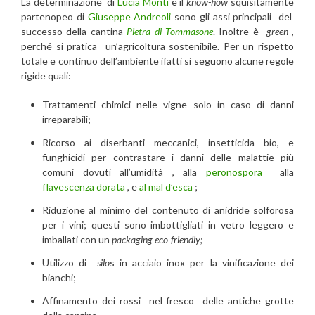
La determinazione di
Lucia Monti
e il
know-how
squisitamente
partenopeo di
Giuseppe Andreoli
sono gli assi principali del
successo della cantina
Pietra di Tommasone
. Inoltre è
green
,
perché si pratica un’agricoltura sostenibile. Per un rispetto
totale e continuo dell’ambiente ifatti si seguono alcune regole
rigide quali:
Trattamenti chimici nelle vigne solo in caso di danni
irreparabili;
Ricorso ai diserbanti meccanici, insetticida bio, e
funghicidi per contrastare i danni delle malattie più
comuni dovuti all’umidità , alla
peronospora
alla
flavescenza dorata
, e
al mal d’esca
;
Riduzione al minimo del contenuto di anidride solforosa
per i vini; questi sono imbottigliati in vetro leggero e
imballati con un
packaging eco-friendly;
Utilizzo di
silo
s in acciaio inox per la vinificazione dei
bianchi;
Affinamento dei rossi nel fresco delle antiche grotte