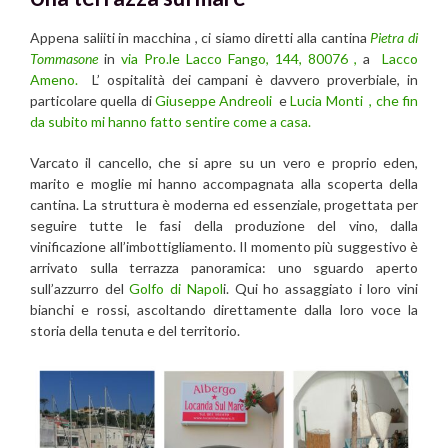
Appena saliiti in macchina , ci siamo diretti alla cantina
Pietra di
Tommasone
in
via Pro.le Lacco Fango, 144, 80076 ,
a
Lacco
Ameno.
L’ ospitalità dei campani è davvero proverbiale, in
particolare quella di
Giuseppe Andreoli
e
Lucia Monti , che fin
da subito mi hanno fatto sentire come a casa.
Varcato il cancello, che si apre su un vero e proprio eden,
marito e moglie mi hanno accompagnata alla scoperta della
cantina. La struttura è moderna ed essenziale, progettata per
seguire tutte le fasi della produzione del vino, dalla
vinificazione all’imbottigliamento. Il momento più suggestivo è
arrivato sulla terrazza panoramica: uno sguardo aperto
sull’azzurro del
Golfo di Napol
i. Qui ho assaggiato i loro vini
bianchi e rossi, ascoltando direttamente dalla loro voce la
storia della tenuta e del territorio.