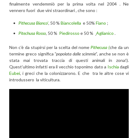
finalmente vendemmiò per la prima volta nel 2004 . Ne
vennero fuori due vini straordinari , che sono :
Pithecusa Bianco’
, 50 %
Biancolella
e 50%
Fiano
;
Pitechusa Rosso
, 50 %
Piedirosso
e 50 %
Aglianico
.
Non c’è da stupirsi per la scelta del nome
Pithecusa (
che da un
termine greco significa
“popolata dalle scimmie”
, anche se non è
stata mai trovata traccia di questi animali in zona!).
Quest’ultimo infatti era il vecchio toponimo dato a
Ischia
dagli
Eubei
, i greci che la colonizzarono. E che tra le altre cose vi
introdussero la viticultura.