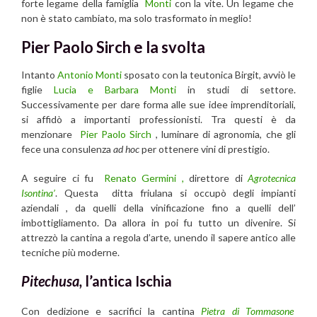
forte legame della famiglia
Monti
con la vite. Un legame che
non è stato cambiato, ma solo trasformato in meglio!
Pier Paolo Sirch e la svolta
Intanto
Antonio Monti
sposato con la teutonica Birgit, avviò le
figlie
Lucia e Barbara Monti
in studi di settore.
Successivamente per dare forma alle sue idee imprenditoriali,
si affidò a importanti professionisti. Tra questi è da
menzionare
Pier Paolo Sirch
, luminare di agronomia, che gli
fece una consulenza
ad hoc
per ottenere vini di prestigio.
A seguire ci fu
Renato Germini
,
direttore di
Agrotecnica
Isontina’
. Questa ditta friulana si occupò degli impianti
aziendali , da quelli della vinificazione fino a quelli dell’
imbottigliamento. Da allora in poi fu tutto un divenire. Si
attrezzò la cantina a regola d’arte, unendo il sapere antico alle
tecniche più moderne.
Pitechusa,
l’antica Ischia
Con dedizione e sacrifici la cantina
Pietra di Tommasone