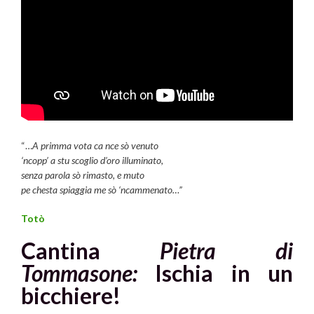
“…
A primma vota ca nce sò venuto
‘ncopp’ a stu scoglio d’oro illuminato,
senza parola sò rimasto, e muto
pe chesta spiaggia me sò ‘ncammenato…”
Totò
Cantina
Pietra di
Tommasone:
Ischia in un
bicchiere!