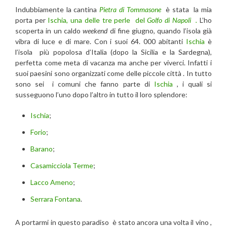
Indubbiamente la cantina
Pietra di Tommasone
è stata la mia
porta per
Ischia, una delle tre perle del
Golfo di Napoli .
L’ho
scoperta in un caldo
weekend
di fine giugno, quando l’isola già
vibra di luce e di mare. Con i suoi 64. 000 abitanti
Ischia
è
l’isola più popolosa d’Italia (dopo la Sicilia e la Sardegna),
perfetta come meta di vacanza ma anche per viverci. Infatti i
suoi paesini sono organizzati come delle piccole città . In tutto
sono sei i comuni che fanno parte di
Ischia
, i quali si
susseguono l’uno dopo l’altro in tutto il loro splendore:
Ischia
;
Forio
;
Barano
;
Casamicciola Terme
;
Lacco Ameno
;
Serrara Fontana
.
A portarmi in questo paradiso è stato ancora una volta il vino ,