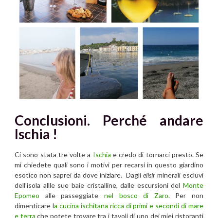
Conclusioni. Perché andare
Ischia !
Ci sono stata tre volte a
Ischia
e credo di tornarci presto. Se
mi chiedete quali sono i motivi per recarsi in questo giardino
esotico non saprei da dove iniziare. Dagli
elisir
minerali escluvi
dell’isola allle sue baie cristalline, dalle escursioni del
Monte
Epomeo
alle passeggiate
nel bosco di Zaro
. Per non
dimenticare l
a cucina ischitana ricca di primi e secondi di mare
e terra
che potete trovare tra i tavoli di uno dei miei ristoranti