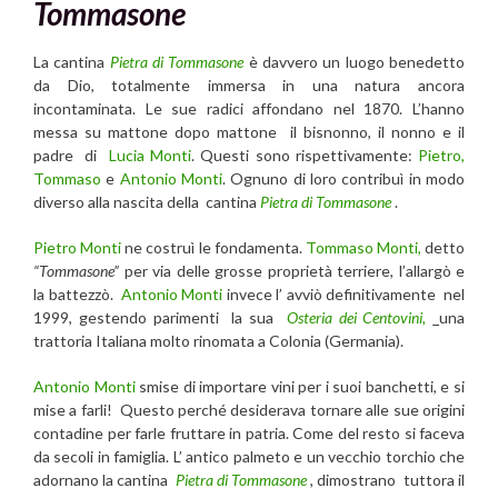
Tommasone
La cantina
Pietra di Tommasone
è davvero un luogo benedetto
da Dio, totalmente immersa in una natura ancora
incontaminata. Le sue radici affondano nel 1870. L’hanno
messa su mattone dopo mattone il bisnonno, il nonno e il
padre di
Lucia Monti
. Questi sono rispettivamente:
Pietro,
Tommaso
e
Antonio Monti
. Ognuno di loro contribuì in modo
diverso alla nascita della cantina
Pietra di Tommasone
.
Pietro Monti
ne costruì le fondamenta.
Tommaso Monti,
detto
“
Tommasone”
per via delle grosse proprietà terriere, l’allargò e
la battezzò.
Antonio Monti
invece l’ avviò definitivamente nel
1999, gestendo parimenti la sua
Osteria dei Centovini,
una
trattoria Italiana molto rinomata a Colonia (Germania).
Antonio Monti
smise di importare vini per i suoi banchetti, e si
mise a farli! Questo perché desiderava tornare alle sue origini
contadine per farle fruttare in patria. Come del resto si faceva
da secoli in famiglia. L’ antico palmeto e un vecchio torchio che
adornano la cantina
Pietra di Tommasone
, dimostrano tuttora il