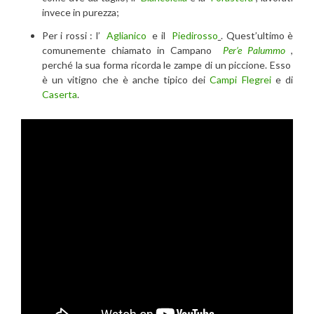
invece in purezza;
Per i rossi : l’
Aglianico
e il
Piedirosso
. Quest’ultimo è
comunemente chiamato in Campano
Per’e Palummo
,
perché la sua forma ricorda le zampe di un piccione. Esso
è un vitigno che è anche tipico dei
Campi Flegrei
e di
Caserta
.