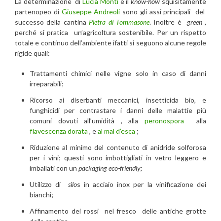
La determinazione di
Lucia Monti
e il
know-how
squisitamente
partenopeo di
Giuseppe Andreoli
sono gli assi principali del
successo della cantina
Pietra di Tommasone
. Inoltre è
green
,
perché si pratica un’agricoltura sostenibile. Per un rispetto
totale e continuo dell’ambiente ifatti si seguono alcune regole
rigide quali:
Trattamenti chimici nelle vigne solo in caso di danni
irreparabili;
Ricorso ai diserbanti meccanici, insetticida bio, e
funghicidi per contrastare i danni delle malattie più
comuni dovuti all’umidità , alla
peronospora
alla
flavescenza dorata
, e
al mal d’esca
;
Riduzione al minimo del contenuto di anidride solforosa
per i vini; questi sono imbottigliati in vetro leggero e
imballati con un
packaging eco-friendly;
Utilizzo di
silo
s in acciaio inox per la vinificazione dei
bianchi;
Affinamento dei rossi nel fresco delle antiche grotte