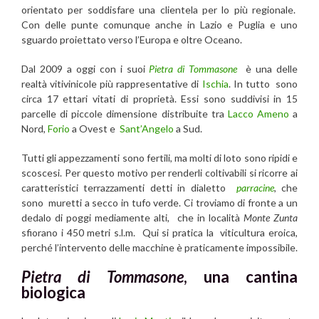
orientato per soddisfare una clientela per lo più regionale.
Con delle punte comunque anche in Lazio e Puglia e uno
sguardo proiettato verso l’Europa e oltre Oceano.
Dal 2009 a oggi con i suoi
Pietra di Tommasone
è una delle
realtà vitivinicole più rappresentative di
Ischia
. In tutto sono
circa 17 ettari vitati di proprietà. Essi sono suddivisi in 15
parcelle di piccole dimensione distribuite tra
Lacco Ameno
a
Nord,
Forio
a Ovest e
Sant’Angelo
a Sud.
Tutti gli appezzamenti sono fertili, ma molti di loto sono ripidi e
scoscesi. Per questo motivo per renderli coltivabili si ricorre ai
caratteristici terrazzamenti detti in dialetto
parracine
, che
sono muretti a secco in tufo verde. Ci troviamo di fronte a un
dedalo di poggi mediamente alti, che in località
Monte Zunta
sfiorano i 450 metri s.l.m. Qui si pratica la viticultura eroica,
perché l’intervento delle macchine è praticamente impossibile.
Pietra di Tommasone
, una cantina
biologica