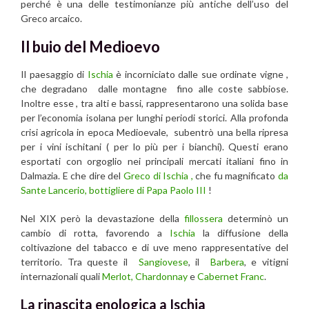
perché è una delle testimonianze più antiche dell’uso del
Greco arcaico.
Il buio del Medioevo
Il paesaggio di
Ischia
è incorniciato dalle sue ordinate vigne ,
che degradano dalle montagne fino alle coste sabbiose.
Inoltre esse , tra alti e bassi, rappresentarono una solida base
per l’economia isolana per lunghi periodi storici. Alla profonda
crisi agricola in epoca Medioevale, subentrò una bella ripresa
per i vini ischitani ( per lo più per i bianchi). Questi erano
esportati con orgoglio nei principali mercati italiani fino in
Dalmazia. E che dire del
Greco di Ischia ,
che fu magnificato
da
Sante Lancerio, bottigliere di Papa Paolo III
!
Nel XIX però la devastazione della
fillossera
determinò un
cambio di rotta, favorendo a
Ischia
la diffusione della
coltivazione del tabacco e di uve meno rappresentative del
territorio. Tra queste il
Sangiovese
, il
Barbera
, e vitigni
internazionali quali
Merlot
, Chardonnay
e
Cabernet Franc
.
La rinascita enologica a Ischia