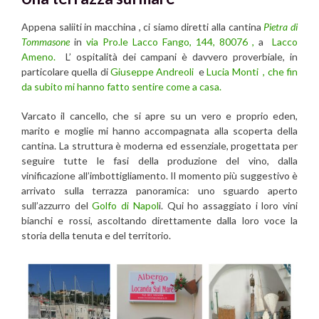
Appena saliiti in macchina , ci siamo diretti alla cantina
Pietra di
Tommasone
in
via Pro.le Lacco Fango, 144, 80076 ,
a
Lacco
Ameno.
L’ ospitalità dei campani è davvero proverbiale, in
particolare quella di
Giuseppe Andreoli
e
Lucia Monti , che fin
da subito mi hanno fatto sentire come a casa.
Varcato il cancello, che si apre su un vero e proprio eden,
marito e moglie mi hanno accompagnata alla scoperta della
cantina. La struttura è moderna ed essenziale, progettata per
seguire tutte le fasi della produzione del vino, dalla
vinificazione all’imbottigliamento. Il momento più suggestivo è
arrivato sulla terrazza panoramica: uno sguardo aperto
sull’azzurro del
Golfo di Napol
i. Qui ho assaggiato i loro vini
bianchi e rossi, ascoltando direttamente dalla loro voce la
storia della tenuta e del territorio.