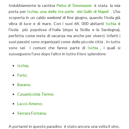
Indubbiamente la cantina
Pietra di Tommasone
è stata la mia
porta per
Ischia, una delle tre perle del
Golfo di Napoli .
L’ho
scoperta in un caldo
weekend
di fine giugno, quando l’isola già
vibra di luce e di mare. Con i suoi 64. 000 abitanti
Ischia
è
l’isola più popolosa d’Italia (dopo la Sicilia e la Sardegna),
perfetta come meta di vacanza ma anche per viverci. Infatti i
suoi paesini sono organizzati come delle piccole città . In tutto
sono sei i comuni che fanno parte di
Ischia
, i quali si
susseguono l’uno dopo l’altro in tutto il loro splendore:
Ischia
;
Forio
;
Barano
;
Casamicciola Terme
;
Lacco Ameno
;
Serrara Fontana
.
A portarmi in questo paradiso è stato ancora una volta il vino ,