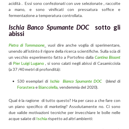
acidità . Essi sono confezionati con uve selezionate , raccolte
a mano, e sono vinificati con pressatura soffice e
fermentazione a temperatura controllata.
Ischia Banco Spumante DOC
sotto gli
abissi
Pietra di Tommasone
vuol dire anche voglia di sperimentare,
unendo all’istinto il rigore della ricerca scientifiche. Sulla scia di
un vecchio esperimento fatto a Portofino dalla
Cantina Bissont
di
Pier Luigi Lugano
, si sono calati negli abissi di Casamicciola
(a 37 /40 metri di profondità):
530 esemplari di
Ischia Bianco Spumante DOC
(
blend
di
Forastera
e
Biancolella
, vendemmia del 2020).
Qual è la ragione di tutto questo? Ha per caso a che fare con
un piano specifico di
marketing
? Assolutamente no. Ci sono
due valide motivazioni tecniche per invecchiare le bolle nelle
acque salate di
Ischia
rispetto ad altri ambienti: