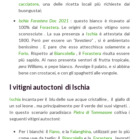
cacciatore
, una delle ricetta locali più richieste dai
buongustai;
Ischia Forastera Doc 2021
: questo bianco è ricavato al
100% dal
Forastera
. Le origini di questo vitigno sono
sconosciute . La sua presenza a
Ischia
è attestata dal
1800. Però per essere un
“forestiero”
, si è ambientato
benissimo . E pare che esso attecchisca solamente a
Forio
. Rispetto al
Biancolella
, il
Forastera
risulta essere
più sapido. Al naso presenta sentori di frutta tropicale,
pera Williams
, e pepe bianco. Avvolge il palato, e si abbina
bene con crostacei, e con gli spaghetti alle vongole.
I vitigni autoctoni di Ischia
Ischia
incanta per il blu delle sue acque cristalline , il giallo di
un sol leone , ma principalmente per il verde dei suoi vigneti. .
In questo scenario paradisiaco
Pietra di Tommasone
coltiva i
seguenti vitigni autoctoni:
Per i bianchi: il
Fiano,
e la
Falanghina
, utilizzati per lo più
come uve da taglio; il
Biancolella
e la
Forastera
, lavorati