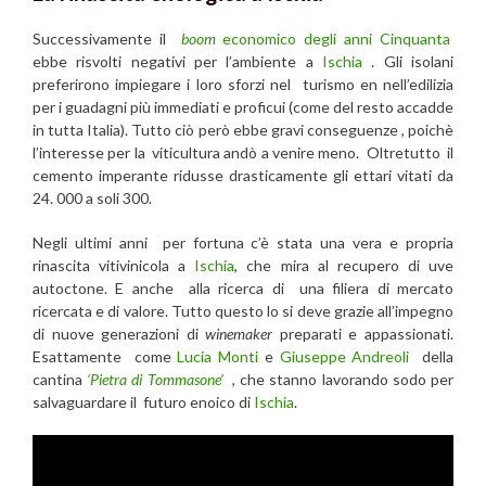
Successivamente il
boom
economico degli anni Cinquanta
ebbe risvolti negativi per l’ambiente a
Ischia
. Gli isolani
preferirono impiegare i loro sforzi nel turismo en nell’edilizia
per i guadagni più immediati e proficui (come del resto accadde
in tutta Italia). Tutto ciò però ebbe gravi conseguenze , poichè
l’interesse per la viticultura andò a venire meno. Oltretutto il
cemento imperante ridusse drasticamente gli ettari vitati da
24. 000 a soli 300.
Negli ultimi anni per fortuna c’è stata una vera e propria
rinascita vitivinicola a
Ischia
, che mira al recupero di uve
autoctone. E anche alla ricerca di una filiera di mercato
ricercata e di valore. Tutto questo lo si deve grazie all’impegno
di nuove generazioni di
winemaker
preparati e appassionati.
Esattamente come
Lucia Monti
e
Giuseppe Andreoli
della
cantina
‘Pietra di Tommasone’
, che stanno lavorando sodo per
salvaguardare il futuro enoico di
Ischia
.