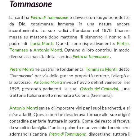
Tommasone
La cantina
Pietra di Tommasone
è davvero un luogo benedetto
da Dio, totalmente immersa in una natura ancora
incontaminata. Le sue radici affondano nel 1870. L’hanno
messa su mattone dopo mattone il bisnonno, il nonno e il
padre di
Lucia Monti
. Questi sono rispettivamente:
Pietro,
Tommaso
e
Antonio Monti
. Ognuno di loro contribuì in modo
diverso alla nascita della cantina
Pietra di Tommasone
.
Pietro Monti
ne costruì le fondamenta.
Tommaso Monti,
detto
“
Tommasone”
per via delle grosse proprietà terriere, l’allargò e
la battezzò.
Antonio Monti
invece l’ avviò definitivamente nel
1999, gestendo parimenti la sua
Osteria dei Centovini,
una
trattoria Italiana molto rinomata a Colonia (Germania).
Antonio Monti
smise di importare vini per i suoi banchetti, e si
mise a farli! Questo perché desiderava tornare alle sue origini
contadine per farle fruttare in patria. Come del resto si faceva
da secoli in famiglia. L’ antico palmeto e un vecchio torchio che
adornano la cantina
Pietra di Tommasone
, dimostrano tuttora il