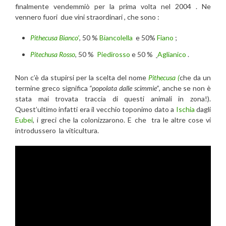
finalmente vendemmiò per la prima volta nel 2004 . Ne
vennero fuori due vini straordinari , che sono :
Pithecusa Bianco’
, 50 %
Biancolella
e 50%
Fiano
;
Pitechusa Rosso
, 50 %
Piedirosso
e 50 %
Aglianico
.
Non c’è da stupirsi per la scelta del nome
Pithecusa (
che da un
termine greco significa
“popolata dalle scimmie”
, anche se non è
stata mai trovata traccia di questi animali in zona!).
Quest’ultimo infatti era il vecchio toponimo dato a
Ischia
dagli
Eubei
, i greci che la colonizzarono. E che tra le altre cose vi
introdussero la viticultura.