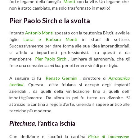
forte legame della famiglia
Monti
con la vite. Un legame che
non è stato cambiato, ma solo trasformato in meglio!
Pier Paolo Sirch e la svolta
Intanto
Antonio Monti
sposato con la teutonica Birgit, avviò le
figlie
Lucia e Barbara Monti
in studi di settore.
Successivamente per dare forma alle sue idee imprenditoriali,
si affidò a importanti professionisti. Tra questi è da
menzionare
Pier Paolo Sirch
, luminare di agronomia, che gli
fece una consulenza
ad hoc
per ottenere vini di prestigio.
A seguire ci fu
Renato Germini
,
direttore di
Agrotecnica
Isontina’
. Questa ditta friulana si occupò degli impianti
aziendali , da quelli della vinificazione fino a quelli dell’
imbottigliamento. Da allora in poi fu tutto un divenire. Si
attrezzò la cantina a regola d’arte, unendo il sapere antico alle
tecniche più moderne.
Pitechusa,
l’antica Ischia
Con dedizione e sacrifici la cantina
Pietra di Tommasone