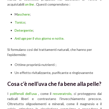
acquistabili
on line
. Questi comprendono :
M
aschere
;
Tonico
;
Detergente
;
Anti age
per il viso giorno e notte.
Si formulano così dei trattamenti naturali, che hanno per
l’epidermide:
Ottime proprietà nutrienti ;
Un effetto rivitalizzante, purificante e ringiovanente
Cosa c’è nell’uva che fa bene alla pelle?
I
polifenoli dell’uva
, come il
resveratrolo
, ci proteggono dai
radicali liberi e contrastano l’invecchiamento precoce.
Oltretutto oligoelementi e minerali, come il magnesio e il
calcio, stimolano la circolazione sanguigna e rassodano il