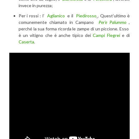
invece in purezza;
Per i rossi : l’
Aglianico
e il
Piedirosso
. Quest’ultimo è
comunemente chiamato in Campano
Per’e Palummo
,
perché la sua forma ricorda le zampe di un piccione. Esso
è un vitigno che è anche tipico dei
Campi Flegrei
e di
Caserta
.