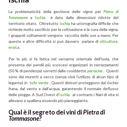
La problematicità della gestione delle vigne per
Pietra di
Tommasone
a
Ischia
è dato dalle dimensioni ridotte del
territorio vitato. Oltretutto
Ischia
ha un’orografia difficile che
richiede molto sacrificio per la coltivazione e la cura della vigna.
I grappoli solitamenti vengono raccolta delle uve a mano. Per
queste e altre difficoltà si può davvero parlare di
viticultura
eroica
.
Per lo più si fa fatica nel versante orientale dell’isola, che
presenta dei pendii più scoscesi organizzati in terrazzamenti
(50 % di pendenza) sorretti dalle cosiddette
parracine
. Questi
sono dei muretti a secco (senza cioè l’utilizzo di alcun tipo di
legante) in
tufo verde
. Questi divisori proteggono dal rischio
frana, dal vento e dall’acqua, garantendo il normale deflusso
delle piogge. A Sud Ovest d’
Ischia
al contrario i filari di vite si
allevano a spalliera essendo più pianeggiante.
Qual è il segreto dei vini di
Pietra di
Tommasone
?