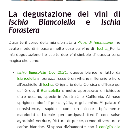
La degustazione dei vini di
Ischia Biancolella
e
Ischia
Forastera
Durante il corso della mia giornata a
Pietra di Tommasone
ho
avuto modo di imparare molte cose sul vino di
Ischia
.
Per la
mia degustazione ho scelto due vini simbolo di questa terra
magica che sono:
Ischia Biancolella Doc 2021
: questo bianco è fatto da
Biancolella
in purezza. Esso è un vitigno millenario e fiore
all’occhiello di
Ischia
. Originario della Corsica e diffuso qui
dai Greci, il
Biancolella
è molto apprezzato e richiesto
oltre oceano, specie in Australia e California. Al naso
sprigiona odori di pesca gialla, e gelsomino. Al palato è
consistente, sapido, con un finale tipicamente
mandorlato. L’ideale per antipasti freddi con salse
agrodolci, verdure, fritture di pesce, creme di verdure e
carine bianche. Si sposa divinamente con il
coniglio alla