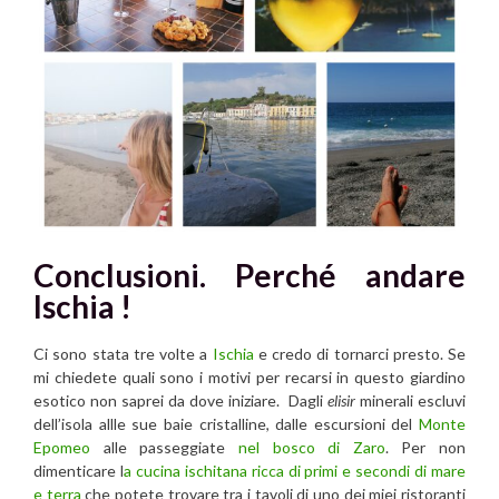
Conclusioni. Perché andare
Ischia !
Ci sono stata tre volte a
Ischia
e credo di tornarci presto. Se
mi chiedete quali sono i motivi per recarsi in questo giardino
esotico non saprei da dove iniziare. Dagli
elisir
minerali escluvi
dell’isola allle sue baie cristalline, dalle escursioni del
Monte
Epomeo
alle passeggiate
nel bosco di Zaro
. Per non
dimenticare l
a cucina ischitana ricca di primi e secondi di mare
e terra
che potete trovare tra i tavoli di uno dei miei ristoranti