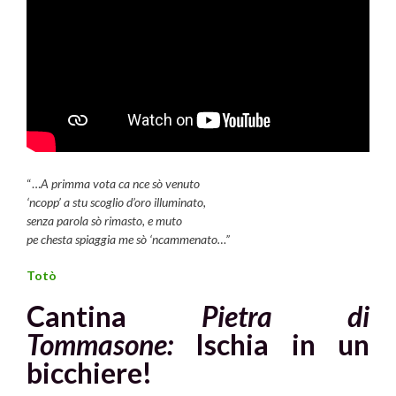
“…
A primma vota ca nce sò venuto
‘ncopp’ a stu scoglio d’oro illuminato,
senza parola sò rimasto, e muto
pe chesta spiaggia me sò ‘ncammenato…”
Totò
Cantina
Pietra di
Tommasone:
Ischia in un
bicchiere!