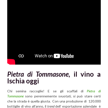
Pietra di Tommasone,
il vino a
Ischia oggi
Chi semina raccoglie! E se gli scaffali di
Pietra di
Tommasone
sono perennemente svuotati, si può stare certi
che la strada è quella giusta. Con una produzione di 120.000
bottiglie di vino all’anno, il
trend
dell’ esportazione aziendale è