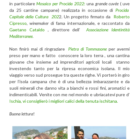
in particolare
Mosaico per Procida 2022
:
una
grande
cuvée
( uve
da 25 cantine campane) realizzata in occasione di
Procida
Capitale della Cultura 202
2. Un progetto firmato da
Roberto
Cipresso
,
winemaker
di fama internazionale, e raccontato da
Gaetano Cataldo
, direttore dell’
Associazione Identintità
Mediterranee.
Non finirò mai di ringraziare
Pietra di Tommasone
per avermi
preso per mano e fatto conoscere la loro terra , una cantina
giovane che insieme ad imprenditori agricoli locali stanno
investendo tanto per la ripresa economica isolana. Il mio
viaggio verso sud prosegue tra queste righe. Vi porterò in giro
per l’isola campana che è di una bellezza imbarazzante e da
suoli minerali che danno vita a bianchi e rossi fini, aromatici e
indimenticabili. Venite con me nel mondo e ubriacatevi pure d’
Ischia, vi consiglierò i migliori calici della tenuta ischitana.
Buona lettura
!