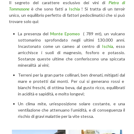
Il segreto del carattere esclusivo dei vini di
Pietra di
Tommasone
è che sono fatti a
Ischia
! Si tratta di un
terroir
unico, un equilibrio perfetto di fattori pedoclimatici che si può
trovare solo qui:
La presenza del
Monte Epomeo
( 789 mt), un vulcano
sottomarino sprofondato negli ultimi 130.000 anni.
Incastonato come un cameo al centro di
Ischia
, esso
arricchisce i suoli di magnesio, fosforo e potassio.
Sostanze queste ultime che conferiscono una spiccata
mineralità ai vini;
Terreni per la gran parte collinari, ben drenati, mitigati dal
mare e protetti dai monti. Per cui si generano rossi e
bianchi freschi, di ottima beva, dal gusto ricco, equilibrati
in acidità e sapidità, e molto longevi;
Un clima mite, un’esposizione solare costante, e una
ventilazione che attenuano l’umidità, e di conseguenza il
rischio di gravi malattie per la vite stessa.