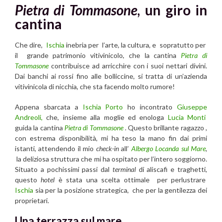
Pietra di Tommasone
, un giro in
cantina
Che dire,
Ischia
inebria per l’arte, la cultura, e sopratutto per
il grande patrimonio vitivinicolo, che la cantina
Pietra di
Tommasone
contribuisce ad arricchire con i suoi nettari divini.
Dai banchi ai rossi fino alle bolliccine, si tratta di un’azienda
vitivinicola di nicchia, che sta facendo molto rumore!
Appena sbarcata a
Ischia Porto
ho incontrato
Giuseppe
Andreoli,
che, insieme alla moglie ed enologa
Lucia Monti
guida la cantina
Pietra di Tommasone
. Questo brillante ragazzo ,
con estrema disponibilità, mi ha teso la mano fin dai primi
istanti, attendendo il mio
check-in
all’
Albergo Locanda sul Mare
,
la deliziosa struttura che mi ha ospitato per l’intero soggiorno.
Situato a pochissimi passi dal
terminal
di aliscafi e traghetti,
questo
hotel
è stata una scelta ottimale per perlustrare
Ischia
sia per la posizione strategica, che per la gentilezza dei
proprietari.
Una terrazza sul mare