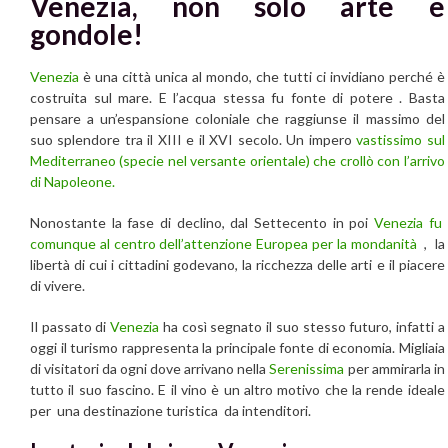
Venezia, non solo arte e
gondole!
Venezia
è una città unica al mondo, che tutti ci invidiano perché è
costruita sul mare. E l’acqua stessa fu fonte di potere . Basta
pensare a un’espansione coloniale che raggiunse il massimo del
suo splendore tra il XIII e il XVI secolo. Un impero
vastissimo sul
Mediterraneo (specie nel versante orientale)
che crollò con l’arrivo
di Napoleone.
Nonostante la fase di declino, dal Settecento in poi
Venezia
fu
comunque al centro dell’attenzione Europea per la mondanità
, la
libertà di cui i cittadini godevano, la ricchezza delle arti e il piacere
di vivere.
Il passato di
Venezia
ha così segnato il suo stesso futuro, infatti a
oggi il turismo rappresenta la principale fonte di economia. Migliaia
di visitatori da ogni dove arrivano nella
Serenissima
per ammirarla in
tutto il suo fascino. E il vino è un altro motivo che la rende ideale
per una destinazione turistica da intenditori.