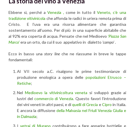
La storia del vino a Venezia
Ebbene sì, perché a
Venezia ,
come in tutto il
Veneto, c’è una
tradizione vitivinicola
che affonda le radici in un’era remota prima di
Cristo. E l’uva era una risorsa alimentare che garantiva
sostentamento all’uomo. Per di più in una superficie abitabile che
al 92% era coperta di acqua. Pensate che nel Medioevo
‘Piazza San
Marco’
era un orto, da cui il suo appelativo in dialetto
‘campo’ .
Ecco in basso una
story line
che ne riassume in breve le tappe
fondamentali:
Al VII secolo a.C. risalgono le prime testimonianze di
produzione enologica a opera delle
popolazioni Etrusco –
Retiche
;
Nel
Medioevo la vitivinicoltura veneta
si sviluppò grazie ai
lustri del
commercio di Venezia
. Questo favorì l’introduzione
dei vini veneti in altri paesi, e di
quelli di Grecia
e
Cipro
in Italia.
E ancora la diffusione
della Malvasia nel Friuli Venezia Giulia e
in Dalmazia
;
I
vetrai di Murano
contribuirono a fare apparire bottiglie e