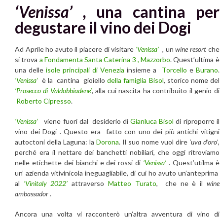
‘Venissa’ ,
una cantina per
degustare il vino dei Dogi
Ad Aprile ho avuto il piacere di visitare
‘Venissa’
, un
wine resort
che
si trova
a Fondamenta Santa Caterina 3 , Mazzorbo
. Quest’ultima è
una delle
isole principali di Venezia
insieme a
Torcello
e
Burano
.
‘Venissa’
è la cantina gioiello
della famiglia Bisol
, storico nome del
‘Prosecco di Valdobbiadene’
, alla cui nascita ha contribuito il genio di
Roberto Cipresso
.
‘Venissa’
viene fuori dal desiderio di
Gianluca Bisol
di riproporre il
vino dei Dogi . Questo era fatto con uno dei più antichi vitigni
autoctoni della Laguna: la
Dorona
. Il suo nome vuol dire
‘uva d’oro’
,
perché era il nettare dei banchetti nobiliari, che oggi ritroviamo
nelle etichette dei bianchi e dei rossi di
‘Venissa’
. Quest’utilma è
un’ azienda vitivinicola ineguagliabile, di cui ho avuto un’anteprima
al
‘Vinitaly 2022’
attraverso
Matteo Turato
, che ne è il
wine
ambassador
.
Ancora una volta vi racconterò un’altra avventura di vino di