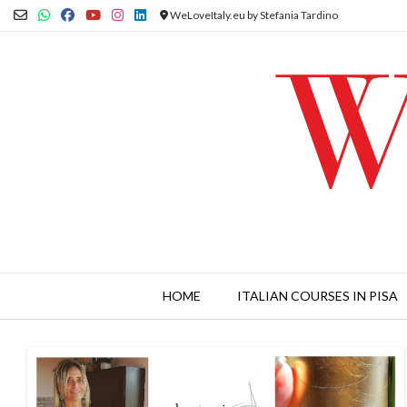
Skip
WeLoveItaly.eu by Stefania Tardino
to
content
HOME
ITALIAN COURSES IN PISA