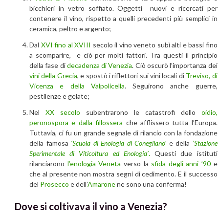
bicchieri in vetro soffiato. Oggetti nuovi e ricercati per
contenere il vino, rispetto a quelli precedenti più semplici in
ceramica, peltro e argento;
Dal
XVI fino al XVIII
secolo il vino veneto subì alti e bassi fino
a scomparire, e ciò per molti fattori. Tra questi il principio
della fase di
decadenza di Venezia
. Ciò oscurò l’importanza dei
vini della Grecia
, e spostò i riflettori sui vini locali di
Treviso, di
Vicenza e della Valpolicella
. Seguirono anche guerre,
pestilenze e gelate;
Nel
XX secolo
subentrarono le catastrofi dello
oidio,
peronospora e dalla fillossera
che afflissero tutta l’Europa.
Tuttavia, ci fu un grande segnale di rilancio con la fondazione
della famosa
‘Scuola di Enologia di Conegliano’
e della
‘Stazione
Sperimentale di Viticoltura ed Enologia’
.
Questi due istituti
rilanciarono
l’enologia Veneta
verso la
sfida degli anni ’90
e
che al presente non mostra segni di cedimento. E il successo
del
Prosecco
e dell’
Amarone
ne sono una conferma!
Dove si coltivava il vino a Venezia?