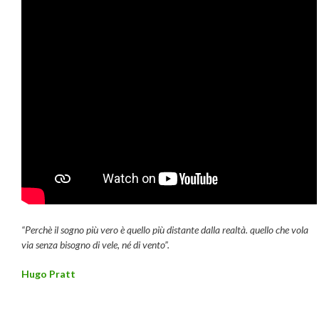
“Perchè il sogno più vero è quello più distante dalla realtà. quello che vola
via senza bisogno di vele, né di vento”.
Hugo Pratt