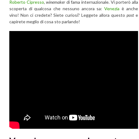
Roberto Cipresso
,
winemaker
di fama internazionale. Vi porterò alla
scoperta di qualcosa che nessuno ancora sa:
Venezia
è anche
vino! Non ci credete? Siete curiosi? Leggete allora questo
post
e
capirete meglio di cosa sto parlando!