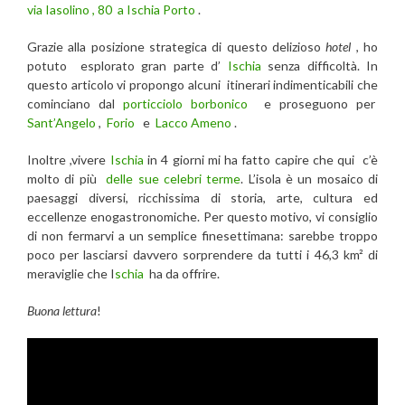
via Iasolino ,
80
a Ischia Porto
.
Grazie alla posizione strategica di questo delizioso
hotel
, ho
potuto esplorato gran parte d’
Ischia
senza difficoltà. In
questo articolo vi propongo alcuni itinerari indimenticabili che
cominciano dal
porticciolo borbonico
e proseguono per
Sant’Angelo
,
Forio
e
Lacco Ameno
.
Inoltre ,vivere
Ischia
in 4 giorni mi ha fatto capire che qui c’è
molto di più
delle sue celebri terme
. L’isola è un mosaico di
paesaggi diversi, ricchissima di storia, arte, cultura ed
eccellenze enogastronomiche. Per questo motivo, vi consiglio
di non fermarvi a un semplice finesettimana: sarebbe troppo
poco per lasciarsi davvero sorprendere da tutti i 46,3 km² di
meraviglie che I
schia
ha da offrire.
Buona lettura
!