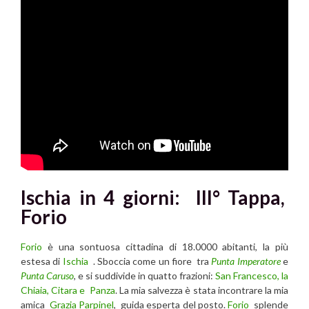
Ischia in 4 giorni: III° Tappa,
Forio
Forio
è una sontuosa cittadina di 18.0000 abitanti, la più
estesa di
Ischia
. Sboccia come un fiore tra
Punta Imperatore
e
Punta Caruso
, e si suddivide in quatto frazioni:
San Francesco, la
Chiaia, Citara e Panza
. La mia salvezza è stata incontrare la mia
amica
Grazia Parpinel
, guida esperta del posto.
Forio
splende