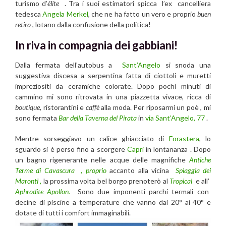
turismo d’
élite
. Tra i suoi estimatori spicca l’ex cancelliera
tedesca
Angela Merkel
, che ne ha fatto un vero e proprio
buen
retiro
, lotano dalla confusione della politica!
In riva in compagnia dei gabbiani!
Dalla fermata dell’autobus
a
Sant’Angelo
si snoda una
suggestiva
discesa a serpentina fatta
di ciottoli e muretti
impreziositi da ceramiche colorate
. Dopo pochi minuti di
cammino
mi sono ritrovata in una piazzetta vivace, ricca
di
boutique
,
ristorantini e
caffè
alla moda. Per riposarmi un poè , mi
sono fermata
Bar della Taverna del Pirata
in
via Sant’Angelo, 77
.
Mentre sorseggiavo un calice ghiacciato di
Forastera
, lo
sguardo si è perso fino a scorgere
Capri
in lontananza . Dopo
un bagno rigenerante nelle acque delle magnifiche
Antiche
Terme di Cavascura , proprio
accanto alla vicina
Spiaggia dei
Maronti
,
la prossima volta bel borgo prenoterò al
Tropical
e all’
Aphrodite Apollon.
Sono
due imponenti parchi termali con
decine di piscine a temperature che vanno dai 20° ai 40° e
dotate di tutti i comfort immaginabili.