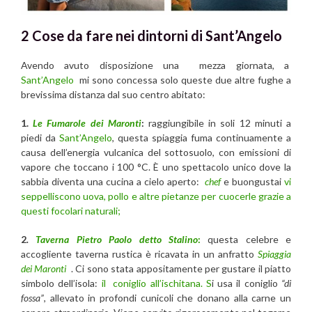
2 Cose da fare nei dintorni di Sant’Angelo
Avendo avuto disposizione una mezza giornata, a
Sant’Angelo
mi sono concessa solo queste due altre fughe a
brevissima distanza dal suo centro abitato:
1.
Le Fumarole dei Maronti
:
raggiungibile in soli 12 minuti a
piedi da
Sant’Angelo
, questa spiaggia fuma continuamente a
causa dell’energia vulcanica del sottosuolo, con emissioni di
vapore che toccano i 100 °C. È uno spettacolo unico dove la
sabbia diventa una cucina a cielo aperto:
chef
e buongustai
vi
seppelliscono uova, pollo e altre pietanze per cuocerle grazie a
questi focolari naturali;
2
.
Taverna Pietro Paolo detto Stalino
:
questa celebre e
accogliente taverna rustica è ricavata in un anfratto
Spiaggia
dei Maronti
. Ci sono stata appositamente per gustare il piatto
simbolo dell’isola:
il coniglio all’ischitana. S
i usa il coniglio
“di
fossa”
, allevato in profondi cunicoli che donano alla carne un