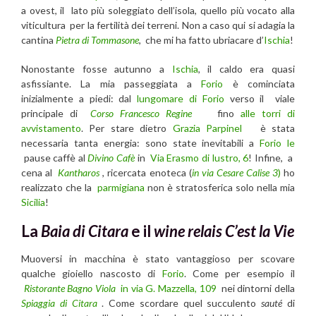
a ovest, il lato più soleggiato dell’isola, quello più vocato alla
viticultura per la fertilità dei terreni. Non a caso qui si adagia la
cantina
Pietra di Tommasone
, che mi ha fatto ubriacare d’
Ischia
!
Nonostante fosse autunno a
Ischia
, il caldo era quasi
asfissiante. La mia passeggiata a
Forio
è cominciata
inizialmente a piedi: dal
lungomare di Forio
verso il viale
principale di
Corso Francesco Regine
fino
alle torri di
avvistamento
. Per stare dietro
Grazia Parpinel
è stata
necessaria tanta energia: sono state inevitabili a
Forio le
pause caffè al
Divino Cafè
in
Via Erasmo di lustro, 6
! Infine, a
cena al
Kantharos
, ricercata enoteca (
in via Cesare Calise 3
)
ho
realizzato che la
parmigiana
non è stratosferica solo nella mia
Sicilia
!
La
Baia di Citara
e il
wine relais C’est la Vie
Muoversi in macchina è stato vantaggioso per scovare
qualche gioiello nascosto di
Forio
. Come per esempio il
Ristorante Bagno Viola
in via G. Mazzella, 109
nei dintorni della
Spiaggia di Citara
. Come scordare quel succulento
sauté
di