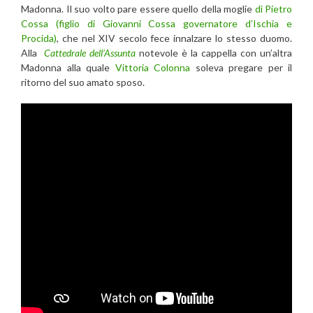
Madonna. Il suo volto pare essere quello della moglie
di Pietro
Cossa (figlio di Giovanni Cossa governatore d’Ischia e
Procida)
, che nel XIV secolo fece innalzare lo stesso duomo.
Alla
Cattedrale dell’Assunta
notevole è la cappella con un’altra
Madonna alla quale
Vittoria Colonna
soleva pregare per il
ritorno del suo amato sposo.