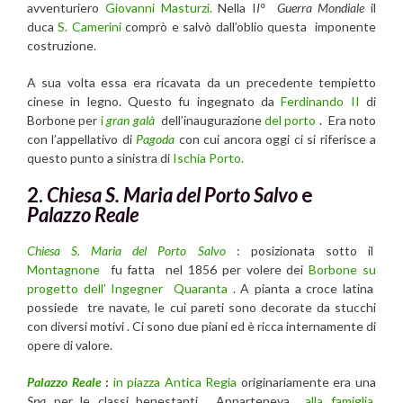
avventuriero
Giovanni Masturzi.
Nella I
I° Guerra Mondiale
il
duca
S. Camerini
comprò e salvò dall’oblio questa imponente
costruzione.
A sua volta essa era ricavata da un precedente tempietto
cinese in legno. Questo fu ingegnato da
Ferdinando II
di
Borbone per
i
gran galà
dell’inaugurazione
del porto
. Era noto
con l’appellativo di
Pagoda
con cui ancora oggi ci si riferisce a
questo punto a sinistra di
Ischia Porto.
2.
Chiesa S. Maria del Porto Salvo
e
Palazzo Reale
Chiesa S. Maria del Porto Salvo
: posizionata sotto il
Montagnone
fu fatta nel 1856 per volere dei
Borbone
su
progetto dell’ Ingegner Quaranta
. A pianta a croce latina
possiede tre navate, le cui pareti sono decorate da stucchi
con diversi motivi . Ci sono due piani ed è ricca internamente di
opere di valore.
Palazzo Reale
:
in piazza Antica Regia
originariamente era una
Spa
per le classi benestanti . Apparteneva
alla famiglia