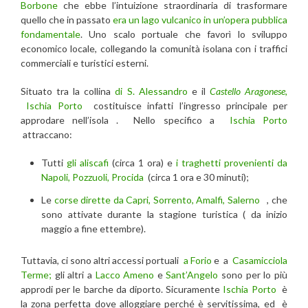
Borbone
che ebbe l’intuizione straordinaria di trasformare
quello che in passato
era un lago vulcanico in un’opera pubblica
fondamentale
. Uno scalo portuale che favorì lo sviluppo
economico locale, collegando la comunità isolana con i traffici
commerciali e turistici esterni.
Situato tra la collina
di S. Alessandro
e il
Castello Aragonese,
Ischia Porto
costituisce infatti l’ingresso principale per
approdare nell’isola . Nello specifico a
Ischia Porto
attraccano:
Tutti
gli aliscafi
(circa 1 ora) e
i traghetti provenienti da
Napoli, Pozzuoli, Procida
(circa 1 ora e 30 minuti);
Le
corse dirette da Capri, Sorrento, Amalfi, Salerno
, che
sono attivate durante la stagione turistica ( da inizio
maggio a fine ettembre).
Tuttavia, ci sono altri accessi portuali
a Forio
e a
Casamicciola
Terme;
gli altri a
Lacco Ameno
e
Sant’Angelo
sono per lo più
approdi per le barche da diporto. Sicuramente
Ischia Porto
è
la zona perfetta dove alloggiare perché è servitissima, ed è