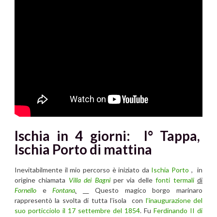
Ischia in 4 giorni: I° Tappa,
Ischia Porto di mattina
Inevitabilmente il mio percorso è iniziato da
Ischia Porto
, in
origine chiamata
Villa dei Bagni
per via delle
fonti termali
di
Fornello
e
Fontana
.
Questo magico borgo marinaro
rappresentò la svolta di tutta l’isola con
l’inaugurazione del
suo porticciolo il 17 settembre del 1854
. Fu
Ferdinando II di