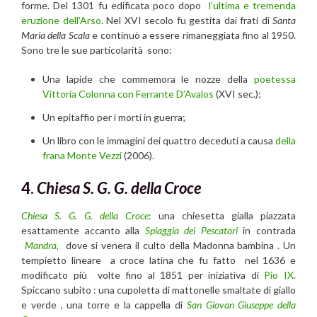
forme. Del 1301 fu edificata poco dopo
l’ultima e tremenda
eruzione dell’Arso
. Nel XVI secolo fu gestita dai frati di
Santa
Maria della Scala
e continuò a essere rimaneggiata fino al 1950.
Sono tre le sue particolarità sono:
Una lapide che commemora le nozze della
poetessa
Vittoria Colonna con Ferrante D’Avalos
(XVI sec.);
Un epitaffio per i morti in guerra;
Un libro con le immagini dei quattro deceduti a causa
della
frana Monte Vezzi
(2006).
4.
Chiesa S. G. G. della Croce
Chiesa S. G. G. della Croce
:
una chiesetta gialla piazzata
esattamente accanto alla
Spiaggia dei Pescatori
in contrada
Mandra
,
dove si venera il culto della Madonna bambina . Un
tempietto lineare a croce latina che fu fatto nel 1636 e
modificato più volte fino al 1851 per iniziativa di
Pio IX.
Spiccano subito : una cupoletta di mattonelle smaltate di giallo
e verde , una torre e la cappella di
San Giovan Giuseppe della