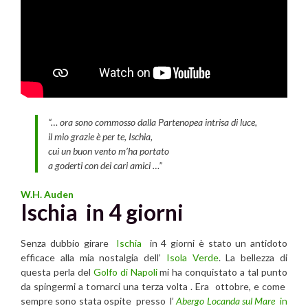
“… ora sono commosso dalla Partenopea intrisa di luce,
il mio grazie è per te, Ischia,
cui un buon vento m’ha portato
a goderti con dei cari amici …”
W.H. Auden
Ischia in 4 giorni
Senza dubbio girare
Ischia
in 4 giorni è stato un antidoto
efficace alla mia nostalgia dell’
Isola Verde
. La bellezza di
questa perla del
Golfo di Napoli
mi ha conquistato a tal punto
da spingermi a tornarci una terza volta . Era ottobre, e come
sempre sono stata ospite presso l’
Abergo Locanda sul Mare
in