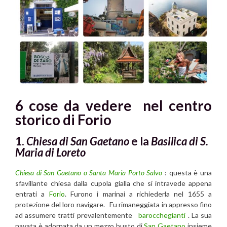
6 cose da vedere nel centro
storico di Forio
1.
Chiesa di San Gaetano
e la
Basilica di S.
Maria di Loreto
Chiesa di San Gaetano o Santa Maria Porto Salvo
: questa è una
sfavillante chiesa dalla cupola gialla che si intravede appena
entrati a
Forio
. Furono i marinai a richiederla nel 1655 a
protezione del loro navigare. Fu rimaneggiata in appresso fino
ad assumere tratti prevalentemente
barocchegianti
. La sua
navata è adornata da un mezzo busto di
San Gaetano
insieme