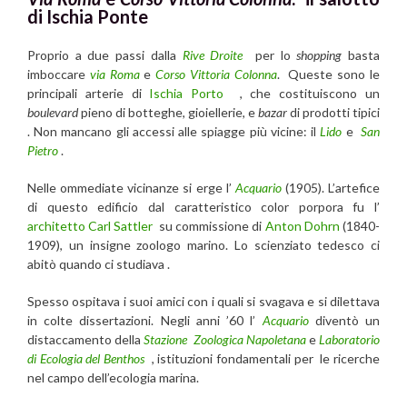
di Ischia Ponte
Proprio a due passi dalla
Rive Droite
per lo
shopping
basta
imboccare
via Roma
e
Corso Vittoria Colonna
. Queste sono le
principali arterie di
Ischia Porto
, che costituiscono un
boulevard
pieno di botteghe, gioiellerie, e
bazar
di prodotti tipici
. Non mancano gli accessi alle spiagge più vicine: il
Lido
e
San
Pietro
.
Nelle ommediate vicinanze si erge l’
Acquario
(1905). L’artefice
di questo edificio dal caratteristico color porpora fu l’
architetto Carl Sattler
su commissione di
Anton Dohrn
(1840-
1909), un insigne zoologo marino. Lo scienziato tedesco ci
abitò quando ci studiava .
Spesso ospitava i suoi amici con i quali si svagava e si dilettava
in colte dissertazioni. Negli anni ’60 l’
Acquario
diventò un
distaccamento della
Stazione Zoologica Napoletana
e
Laboratorio
di Ecologia del Benthos
, istituzioni fondamentali per le ricerche
nel campo dell’ecologia marina.