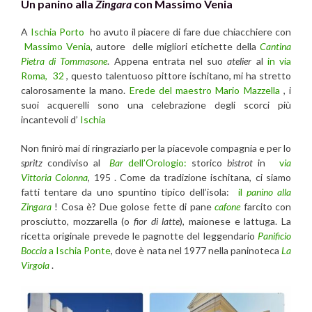
Un panino alla
Zingara
con Massimo Venia
A
Ischia Porto
ho avuto il piacere di fare due chiacchiere con
Massimo Venia
, autore delle migliori etichette della
Cantina
Pietra di Tommasone
. Appena entrata nel suo
atelier
al
in via
Roma, 32
, questo talentuoso pittore ischitano, mi ha stretto
calorosamente la mano.
Erede del maestro Mario Mazzella
, i
suoi acquerelli sono una celebrazione degli scorci più
incantevoli d’
Ischia
Non finirò mai di ringraziarlo per la piacevole compagnia e per lo
spritz
condiviso al
Bar
dell’Orologio:
storico
bistrot
in
v
ia
Vittoria Colonna
, 195 . Come da tradizione ischitana, ci siamo
fatti tentare da uno spuntino tipico dell’isola:
il
panino alla
Zingara
! Cosa è? Due golose fette di pane
cafone
farcito con
prosciutto, mozzarella (o
fior di latte
), maionese e lattuga. La
ricetta originale prevede le pagnotte del leggendario
Panificio
Boccia
a Ischia Ponte
, dove è nata nel 1977 nella paninoteca
La
Virgola
.