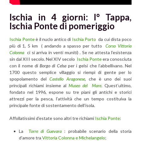
Ischia in 4 giorni: I° Tappa,
Ischia Ponte
di pomeriggio
Ischia Ponte
è il nuclo antico di
Ischia Porto
da cui dista poco
più di 1, 5 km ( andando a spasso per tutto
Corso Vittoria
Colonna
ci si arriva in venti muniti) . Se ne attesta l’esistenza
sin dal XIII secolo. Nel XIV secolo
Ischia Ponte
era conosciuta
con il nome di
Borgo di Celsa
per i gelsi che l’abbellivano. Nel
1700 questo semplice villaggio si riempì di gente per lo
spopolamento del
Castello Aragonese
, che è uno dei suoi
principali richiami insieme al
Museo del Mare
. Quest’ultimo,
fondato nel 1996, espone su tre piani gli antichi e storici
attrezzi per la pesca, l’attività che un tempo costituiva la
principale fonte di sostentamento dell’isola.
Affollatissimi d’estate sono altri tre richiami
Ischia Ponte
:
La
Torre di Guevara
: probabile scenario della storia
d’amore tra
Vittoria Colonna e Michelangelo
;