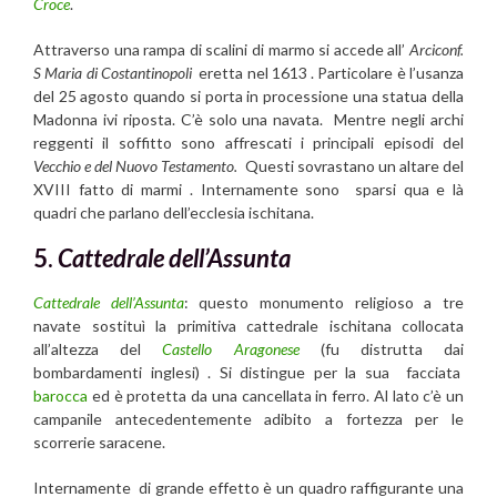
Croce
.
Attraverso una rampa di scalini di marmo si accede all’
Arciconf.
S Maria di Costantinopoli
eretta nel 1613 . Particolare è l’usanza
del 25 agosto quando si porta in processione una statua della
Madonna ivi riposta. C’è solo una navata. Mentre negli archi
reggenti il soffitto sono affrescati i principali episodi del
Vecchio e del Nuovo Testamento.
Questi sovrastano un altare del
XVIII fatto di marmi . Internamente sono sparsi qua e là
quadri che parlano dell’ecclesia ischitana.
5.
Cattedrale dell’Assunta
Cattedrale dell’Assunta
: questo monumento religioso a tre
navate sostituì la primitiva cattedrale ischitana collocata
all’altezza del
Castello Aragonese
(fu distrutta dai
bombardamenti inglesi) . Si distingue per la sua facciata
barocca
ed è protetta da una cancellata in ferro. Al lato c’è un
campanile antecedentemente adibito a fortezza per le
scorrerie saracene.
Internamente di grande effetto è un quadro raffigurante una