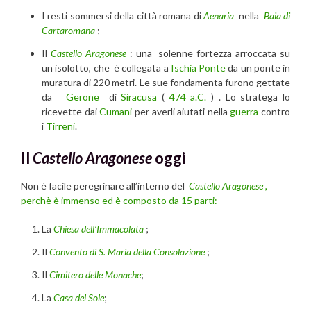
I resti sommersi della città romana di
Aenaria
nella
Baia di
Cartaromana
;
Il
Castello Aragonese
: una
solenne fortezza arroccata su
un isolotto, che è collegata a
Ischia Ponte
da un ponte in
muratura di 220 metri. Le sue fondamenta furono gettate
da
Gerone
di
Siracusa
(
474 a.C.
) . Lo stratega lo
ricevette dai
Cumani
per averli aiutati nella
guerra
contro
i
Tirreni
.
Il
Castello Aragonese
oggi
Non è facile peregrinare all’interno del
Castello Aragonese ,
perchè è immenso ed è composto da 15 parti:
La
Chiesa dell’Immacolata
;
Il
Convento di S. Maria della Consolazione
;
Il
Cimitero delle Monache
;
La
Casa del Sole
;