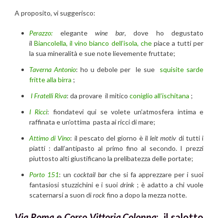
A proposito, vi suggerisco:
Perazzo:
elegante
wine bar
, dove ho degustato
il
Biancolella, il vino bianco dell’isola, che
piace a tutti per
la sua mineralità e sue note lievemente fruttate;
Taverna Antonio
: ho u debole per le sue
squisite sarde
fritte alla birra
;
I Fratelli Riva
: da provare il mitico
coniglio all’ischitana
;
I Ricci
: fiondatevi qui se volete un’atmosfera intima e
raffinata e un’ottima pasta ai ricci di mare;
Attimo di Vino
: il pescato del giorno è il
leit motiv
di tutti i
piatti : dall’antipasto al primo fino al secondo. I prezzi
piuttosto alti giustificano la prelibatezza delle portate;
Porto 151
: un c
ocktail bar
che si fa apprezzare per i suoi
fantasiosi stuzzichini e i suoi
drink
; è adatto a chi vuole
scaternarsi a suon di
rock
fino a dopo la mezza notte.
Via Roma
e
Corso Vittoria Colonna
: il salotto