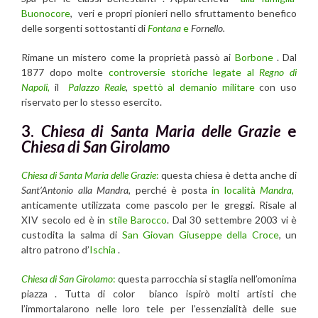
Buonocore
, veri e propri pionieri nello sfruttamento benefico
delle sorgenti sottostanti di
Fontana
e
Fornello.
Rimane un mistero come la proprietà passò ai
Borbone
. Dal
1877 dopo molte
controversie storiche legate al
Regno di
Napoli
,
il
Palazzo Reale
,
spettò al demanio militare
con uso
riservato per lo stesso esercito.
3.
Chiesa di Santa Maria delle Grazie
e
Chiesa di San Girolamo
Chiesa di Santa Maria delle Grazie
:
questa chiesa è detta anche di
Sant’Antonio alla Mandra
, perché è posta
in località
Mandra
,
anticamente utilizzata come pascolo per le greggi. Risale al
XIV secolo ed è in
stile Barocco
. Dal 30 settembre 2003 vi è
custodita la salma di
San Giovan Giuseppe della Croce
, un
altro patrono d’
Ischia
.
Chiesa di San Girolamo
:
questa parrocchia si staglia nell’omonima
piazza . Tutta di color bianco ispirò molti artisti che
l’immortalarono nelle loro tele per l’essenzialità delle sue