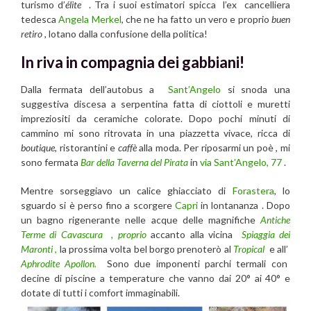
turismo d’
élite
. Tra i suoi estimatori spicca l’ex cancelliera
tedesca
Angela Merkel
, che ne ha fatto un vero e proprio
buen
retiro
, lotano dalla confusione della politica!
In riva in compagnia dei gabbiani!
Dalla fermata dell’autobus
a
Sant’Angelo
si snoda una
suggestiva
discesa a serpentina fatta
di ciottoli e muretti
impreziositi da ceramiche colorate
. Dopo pochi minuti di
cammino
mi sono ritrovata in una piazzetta vivace, ricca
di
boutique
,
ristorantini e
caffè
alla moda. Per riposarmi un poè , mi
sono fermata
Bar della Taverna del Pirata
in
via Sant’Angelo, 77
.
Mentre sorseggiavo un calice ghiacciato di
Forastera
, lo
sguardo si è perso fino a scorgere
Capri
in lontananza . Dopo
un bagno rigenerante nelle acque delle magnifiche
Antiche
Terme di Cavascura , proprio
accanto alla vicina
Spiaggia dei
Maronti
,
la prossima volta bel borgo prenoterò al
Tropical
e all’
Aphrodite Apollon.
Sono
due imponenti parchi termali con
decine di piscine a temperature che vanno dai 20° ai 40° e
dotate di tutti i comfort immaginabili.