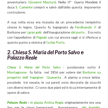
avventuriero
Giovanni Masturzi.
Nella I
I° Guerra Mondiale
il
duca
S. Camerini
comprò e salvò dall’oblio questa imponente
costruzione.
A sua volta essa era ricavata da un precedente tempietto
cinese in legno. Questo fu ingegnato da
Ferdinando II
di
Borbone per
i
gran galà
dell’inaugurazione
del porto
. Era noto
con l’appellativo di
Pagoda
con cui ancora oggi ci si riferisce a
questo punto a sinistra di
Ischia Porto.
2.
Chiesa S. Maria del Porto Salvo
e
Palazzo Reale
Chiesa S. Maria del Porto Salvo
: posizionata sotto il
Montagnone
fu fatta nel 1856 per volere dei
Borbone
su
progetto dell’ Ingegner Quaranta
. A pianta a croce latina
possiede tre navate, le cui pareti sono decorate da stucchi
con diversi motivi . Ci sono due piani ed è ricca internamente di
opere di valore.
Palazzo Reale
:
in piazza Antica Regia
originariamente era una
Spa
per le classi benestanti . Apparteneva
alla famiglia