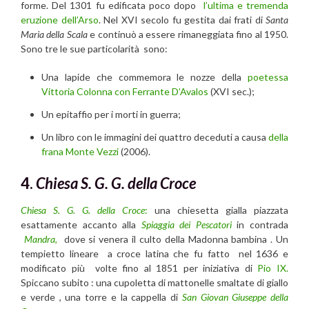
forme. Del 1301 fu edificata poco dopo
l’ultima e tremenda
eruzione dell’Arso
. Nel XVI secolo fu gestita dai frati di
Santa
Maria della Scala
e continuò a essere rimaneggiata fino al 1950.
Sono tre le sue particolarità sono:
Una lapide che commemora le nozze della
poetessa
Vittoria Colonna con Ferrante D’Avalos
(XVI sec.);
Un epitaffio per i morti in guerra;
Un libro con le immagini dei quattro deceduti a causa
della
frana Monte Vezzi
(2006).
4.
Chiesa S. G. G. della Croce
Chiesa S. G. G. della Croce
:
una chiesetta gialla piazzata
esattamente accanto alla
Spiaggia dei Pescatori
in contrada
Mandra
,
dove si venera il culto della Madonna bambina . Un
tempietto lineare a croce latina che fu fatto nel 1636 e
modificato più volte fino al 1851 per iniziativa di
Pio IX.
Spiccano subito : una cupoletta di mattonelle smaltate di giallo
e verde , una torre e la cappella di
San Giovan Giuseppe della