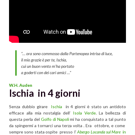
“… ora sono commosso dalla Partenopea intrisa di luce,
il mio grazie è per te, Ischia,
cui un buon vento m’ha portato
a goderti con dei cari amici …”
W.H. Auden
Ischia in 4 giorni
Senza dubbio girare
Ischia
in 4 giorni è stato un antidoto
efficace alla mia nostalgia dell’
Isola Verde
. La bellezza di
questa perla del
Golfo di Napoli
mi ha conquistato a tal punto
da spingermi a tornarci una terza volta . Era ottobre, e come
sempre sono stata ospite presso l’
Abergo Locanda sul Mare
in