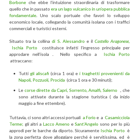
Borbone
che ebbe l’intuizione straordinaria di trasformare
quello che in passato
era un lago vulcanico in un’opera pubblica
fondamentale
. Uno scalo portuale che favorì lo sviluppo
economico locale, collegando la comunità isolana con i traffici
commerciali e turistici esterni.
Situato tra la collina
di S. Alessandro
e il
Castello Aragonese,
Ischia Porto
costituisce infatti l’ingresso principale per
approdare nell’isola . Nello specifico a
Ischia Porto
attraccano:
Tutti
gli aliscafi
(circa 1 ora) e
i traghetti provenienti da
Napoli, Pozzuoli, Procida
(circa 1 ora e 30 minuti);
Le
corse dirette da Capri, Sorrento, Amalfi, Salerno
, che
sono attivate durante la stagione turistica ( da inizio
maggio a fine ettembre).
Tuttavia, ci sono altri accessi portuali
a Forio
e a
Casamicciola
Terme;
gli altri a
Lacco Ameno
e
Sant’Angelo
sono per lo più
approdi per le barche da diporto. Sicuramente
Ischia Porto
è
la zona perfetta dove alloggiare perché è servitissima, ed è