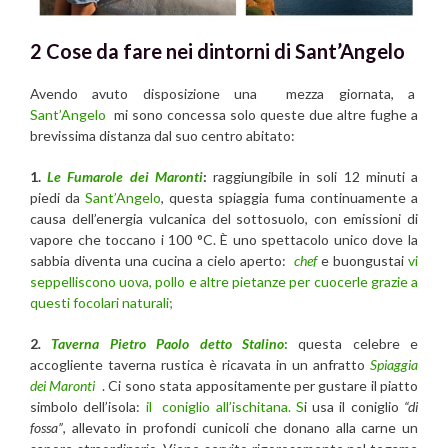
2 Cose da fare nei dintorni di Sant’Angelo
Avendo avuto disposizione una mezza giornata, a
Sant’Angelo
mi sono concessa solo queste due altre fughe a
brevissima distanza dal suo centro abitato:
1.
Le Fumarole dei Maronti
:
raggiungibile in soli 12 minuti a
piedi da
Sant’Angelo
, questa spiaggia fuma continuamente a
causa dell’energia vulcanica del sottosuolo, con emissioni di
vapore che toccano i 100 °C. È uno spettacolo unico dove la
sabbia diventa una cucina a cielo aperto:
chef
e buongustai
vi
seppelliscono uova, pollo e altre pietanze per cuocerle grazie a
questi focolari naturali;
2
.
Taverna Pietro Paolo detto Stalino
:
questa celebre e
accogliente taverna rustica è ricavata in un anfratto
Spiaggia
dei Maronti
. Ci sono stata appositamente per gustare il piatto
simbolo dell’isola:
il coniglio all’ischitana. S
i usa il coniglio
“di
fossa”
, allevato in profondi cunicoli che donano alla carne un