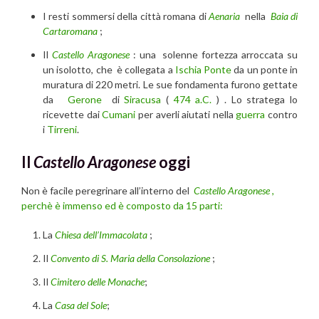
I resti sommersi della città romana di
Aenaria
nella
Baia di
Cartaromana
;
Il
Castello Aragonese
: una
solenne fortezza arroccata su
un isolotto, che è collegata a
Ischia Ponte
da un ponte in
muratura di 220 metri. Le sue fondamenta furono gettate
da
Gerone
di
Siracusa
(
474 a.C.
) . Lo stratega lo
ricevette dai
Cumani
per averli aiutati nella
guerra
contro
i
Tirreni
.
Il
Castello Aragonese
oggi
Non è facile peregrinare all’interno del
Castello Aragonese ,
perchè è immenso ed è composto da 15 parti:
La
Chiesa dell’Immacolata
;
Il
Convento di S. Maria della Consolazione
;
Il
Cimitero delle Monache
;
La
Casa del Sole
;