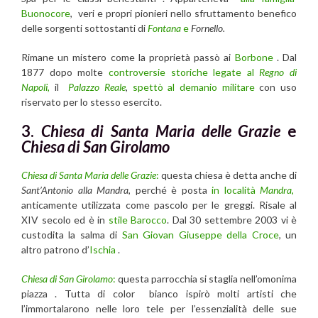
Buonocore
, veri e propri pionieri nello sfruttamento benefico
delle sorgenti sottostanti di
Fontana
e
Fornello.
Rimane un mistero come la proprietà passò ai
Borbone
. Dal
1877 dopo molte
controversie storiche legate al
Regno di
Napoli
,
il
Palazzo Reale
,
spettò al demanio militare
con uso
riservato per lo stesso esercito.
3.
Chiesa di Santa Maria delle Grazie
e
Chiesa di San Girolamo
Chiesa di Santa Maria delle Grazie
:
questa chiesa è detta anche di
Sant’Antonio alla Mandra
, perché è posta
in località
Mandra
,
anticamente utilizzata come pascolo per le greggi. Risale al
XIV secolo ed è in
stile Barocco
. Dal 30 settembre 2003 vi è
custodita la salma di
San Giovan Giuseppe della Croce
, un
altro patrono d’
Ischia
.
Chiesa di San Girolamo
:
questa parrocchia si staglia nell’omonima
piazza . Tutta di color bianco ispirò molti artisti che
l’immortalarono nelle loro tele per l’essenzialità delle sue