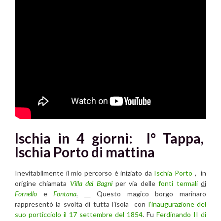
Ischia in 4 giorni: I° Tappa,
Ischia Porto di mattina
Inevitabilmente il mio percorso è iniziato da
Ischia Porto
, in
origine chiamata
Villa dei Bagni
per via delle
fonti termali
di
Fornello
e
Fontana
.
Questo magico borgo marinaro
rappresentò la svolta di tutta l’isola con
l’inaugurazione del
suo porticciolo il 17 settembre del 1854
. Fu
Ferdinando II di