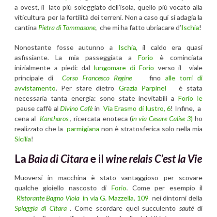
a ovest, il lato più soleggiato dell’isola, quello più vocato alla
viticultura per la fertilità dei terreni. Non a caso qui si adagia la
cantina
Pietra di Tommasone
, che mi ha fatto ubriacare d’
Ischia
!
Nonostante fosse autunno a
Ischia
, il caldo era quasi
asfissiante. La mia passeggiata a
Forio
è cominciata
inizialmente a piedi: dal
lungomare di Forio
verso il viale
principale di
Corso Francesco Regine
fino
alle torri di
avvistamento
. Per stare dietro
Grazia Parpinel
è stata
necessaria tanta energia: sono state inevitabili a
Forio le
pause caffè al
Divino Cafè
in
Via Erasmo di lustro, 6
! Infine, a
cena al
Kantharos
, ricercata enoteca (
in via Cesare Calise 3
)
ho
realizzato che la
parmigiana
non è stratosferica solo nella mia
Sicilia
!
La
Baia di Citara
e il
wine relais C’est la Vie
Muoversi in macchina è stato vantaggioso per scovare
qualche gioiello nascosto di
Forio
. Come per esempio il
Ristorante Bagno Viola
in via G. Mazzella, 109
nei dintorni della
Spiaggia di Citara
. Come scordare quel succulento
sauté
di