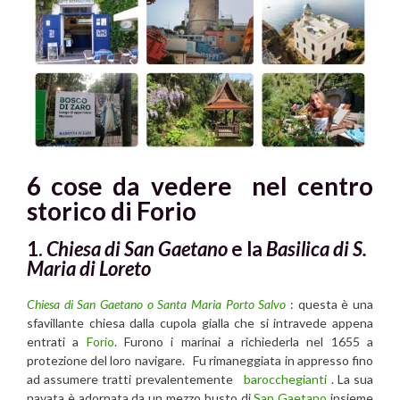
6 cose da vedere nel centro
storico di Forio
1.
Chiesa di San Gaetano
e la
Basilica di S.
Maria di Loreto
Chiesa di San Gaetano o Santa Maria Porto Salvo
: questa è una
sfavillante chiesa dalla cupola gialla che si intravede appena
entrati a
Forio
. Furono i marinai a richiederla nel 1655 a
protezione del loro navigare. Fu rimaneggiata in appresso fino
ad assumere tratti prevalentemente
barocchegianti
. La sua
navata è adornata da un mezzo busto di
San Gaetano
insieme