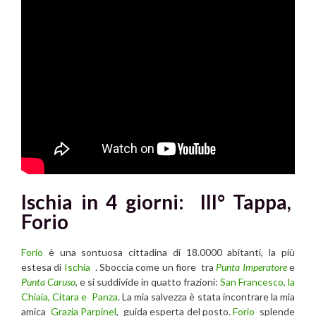
Ischia in 4 giorni: III° Tappa,
Forio
Forio
è una sontuosa cittadina di 18.0000 abitanti, la più
estesa di
Ischia
. Sboccia come un fiore tra
Punta Imperatore
e
Punta Caruso
, e si suddivide in quatto frazioni:
San Francesco, la
Chiaia, Citara e Panza
. La mia salvezza è stata incontrare la mia
amica
Grazia Parpinel
, guida esperta del posto.
Forio
splende