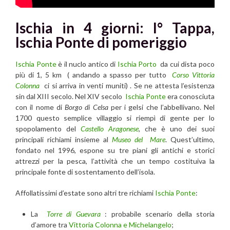
Ischia in 4 giorni: I° Tappa,
Ischia Ponte
di pomeriggio
Ischia Ponte
è il nuclo antico di
Ischia Porto
da cui dista poco
più di 1, 5 km ( andando a spasso per tutto
Corso Vittoria
Colonna
ci si arriva in venti muniti) . Se ne attesta l’esistenza
sin dal XIII secolo. Nel XIV secolo
Ischia Ponte
era conosciuta
con il nome di
Borgo di Celsa
per i gelsi che l’abbellivano. Nel
1700 questo semplice villaggio si riempì di gente per lo
spopolamento del
Castello Aragonese
, che è uno dei suoi
principali richiami insieme al
Museo del Mare
. Quest’ultimo,
fondato nel 1996, espone su tre piani gli antichi e storici
attrezzi per la pesca, l’attività che un tempo costituiva la
principale fonte di sostentamento dell’isola.
Affollatissimi d’estate sono altri tre richiami
Ischia Ponte
:
La
Torre di Guevara
: probabile scenario della storia
d’amore tra
Vittoria Colonna e Michelangelo
;