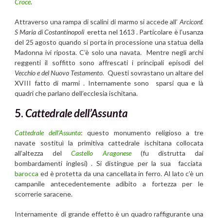
Croce
.
Attraverso una rampa di scalini di marmo si accede all’
Arciconf.
S Maria di Costantinopoli
eretta nel 1613 . Particolare è l’usanza
del 25 agosto quando si porta in processione una statua della
Madonna ivi riposta. C’è solo una navata. Mentre negli archi
reggenti il soffitto sono affrescati i principali episodi del
Vecchio e del Nuovo Testamento.
Questi sovrastano un altare del
XVIII fatto di marmi . Internamente sono sparsi qua e là
quadri che parlano dell’ecclesia ischitana.
5.
Cattedrale dell’Assunta
Cattedrale dell’Assunta
: questo monumento religioso a tre
navate sostituì la primitiva cattedrale ischitana collocata
all’altezza del
Castello Aragonese
(fu distrutta dai
bombardamenti inglesi) . Si distingue per la sua facciata
barocca
ed è protetta da una cancellata in ferro. Al lato c’è un
campanile antecedentemente adibito a fortezza per le
scorrerie saracene.
Internamente di grande effetto è un quadro raffigurante una