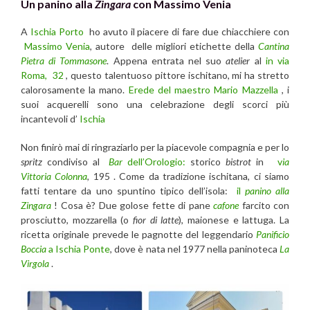
Un panino alla
Zingara
con Massimo Venia
A
Ischia Porto
ho avuto il piacere di fare due chiacchiere con
Massimo Venia
, autore delle migliori etichette della
Cantina
Pietra di Tommasone
. Appena entrata nel suo
atelier
al
in via
Roma, 32
, questo talentuoso pittore ischitano, mi ha stretto
calorosamente la mano.
Erede del maestro Mario Mazzella
, i
suoi acquerelli sono una celebrazione degli scorci più
incantevoli d’
Ischia
Non finirò mai di ringraziarlo per la piacevole compagnia e per lo
spritz
condiviso al
Bar
dell’Orologio:
storico
bistrot
in
v
ia
Vittoria Colonna
, 195 . Come da tradizione ischitana, ci siamo
fatti tentare da uno spuntino tipico dell’isola:
il
panino alla
Zingara
! Cosa è? Due golose fette di pane
cafone
farcito con
prosciutto, mozzarella (o
fior di latte
), maionese e lattuga. La
ricetta originale prevede le pagnotte del leggendario
Panificio
Boccia
a Ischia Ponte
, dove è nata nel 1977 nella paninoteca
La
Virgola
.