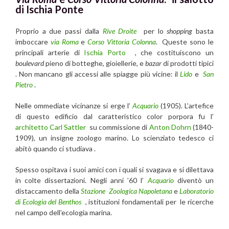
di Ischia Ponte
Proprio a due passi dalla
Rive Droite
per lo
shopping
basta
imboccare
via Roma
e
Corso Vittoria Colonna
. Queste sono le
principali arterie di
Ischia Porto
, che costituiscono un
boulevard
pieno di botteghe, gioiellerie, e
bazar
di prodotti tipici
. Non mancano gli accessi alle spiagge più vicine: il
Lido
e
San
Pietro
.
Nelle ommediate vicinanze si erge l’
Acquario
(1905). L’artefice
di questo edificio dal caratteristico color porpora fu l’
architetto Carl Sattler
su commissione di
Anton Dohrn
(1840-
1909), un insigne zoologo marino. Lo scienziato tedesco ci
abitò quando ci studiava .
Spesso ospitava i suoi amici con i quali si svagava e si dilettava
in colte dissertazioni. Negli anni ’60 l’
Acquario
diventò un
distaccamento della
Stazione Zoologica Napoletana
e
Laboratorio
di Ecologia del Benthos
, istituzioni fondamentali per le ricerche
nel campo dell’ecologia marina.