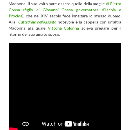
Madonna. Il suo volto pare essere quello della moglie
di Pietro
Cossa (figlio di Giovanni Cossa governatore d’Ischia e
Procida)
, che nel XIV secolo fece innalzare lo stesso duomo.
Alla
Cattedrale dell’Assunta
notevole è la cappella con un’altra
Madonna alla quale
Vittoria Colonna
soleva pregare per il
ritorno del suo amato sposo.