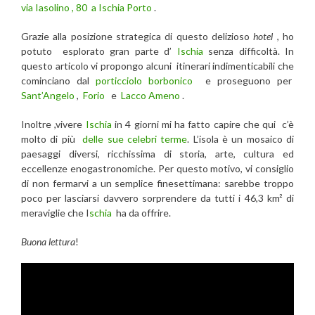
via Iasolino ,
80
a Ischia Porto
.
Grazie alla posizione strategica di questo delizioso
hotel
, ho
potuto esplorato gran parte d’
Ischia
senza difficoltà. In
questo articolo vi propongo alcuni itinerari indimenticabili che
cominciano dal
porticciolo borbonico
e proseguono per
Sant’Angelo
,
Forio
e
Lacco Ameno
.
Inoltre ,vivere
Ischia
in 4 giorni mi ha fatto capire che qui c’è
molto di più
delle sue celebri terme
. L’isola è un mosaico di
paesaggi diversi, ricchissima di storia, arte, cultura ed
eccellenze enogastronomiche. Per questo motivo, vi consiglio
di non fermarvi a un semplice finesettimana: sarebbe troppo
poco per lasciarsi davvero sorprendere da tutti i 46,3 km² di
meraviglie che I
schia
ha da offrire.
Buona lettura
!