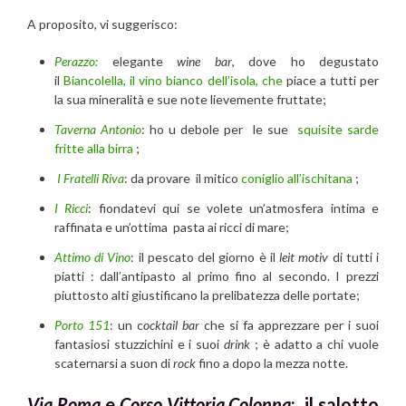
A proposito, vi suggerisco:
Perazzo:
elegante
wine bar
, dove ho degustato
il
Biancolella, il vino bianco dell’isola, che
piace a tutti per
la sua mineralità e sue note lievemente fruttate;
Taverna Antonio
: ho u debole per le sue
squisite sarde
fritte alla birra
;
I Fratelli Riva
: da provare il mitico
coniglio all’ischitana
;
I Ricci
: fiondatevi qui se volete un’atmosfera intima e
raffinata e un’ottima pasta ai ricci di mare;
Attimo di Vino
: il pescato del giorno è il
leit motiv
di tutti i
piatti : dall’antipasto al primo fino al secondo. I prezzi
piuttosto alti giustificano la prelibatezza delle portate;
Porto 151
: un c
ocktail bar
che si fa apprezzare per i suoi
fantasiosi stuzzichini e i suoi
drink
; è adatto a chi vuole
scaternarsi a suon di
rock
fino a dopo la mezza notte.
Via Roma
e
Corso Vittoria Colonna
: il salotto