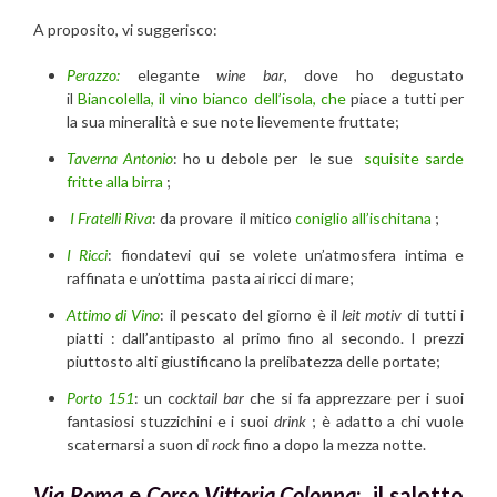
A proposito, vi suggerisco:
Perazzo:
elegante
wine bar
, dove ho degustato
il
Biancolella, il vino bianco dell’isola, che
piace a tutti per
la sua mineralità e sue note lievemente fruttate;
Taverna Antonio
: ho u debole per le sue
squisite sarde
fritte alla birra
;
I Fratelli Riva
: da provare il mitico
coniglio all’ischitana
;
I Ricci
: fiondatevi qui se volete un’atmosfera intima e
raffinata e un’ottima pasta ai ricci di mare;
Attimo di Vino
: il pescato del giorno è il
leit motiv
di tutti i
piatti : dall’antipasto al primo fino al secondo. I prezzi
piuttosto alti giustificano la prelibatezza delle portate;
Porto 151
: un c
ocktail bar
che si fa apprezzare per i suoi
fantasiosi stuzzichini e i suoi
drink
; è adatto a chi vuole
scaternarsi a suon di
rock
fino a dopo la mezza notte.
Via Roma
e
Corso Vittoria Colonna
: il salotto