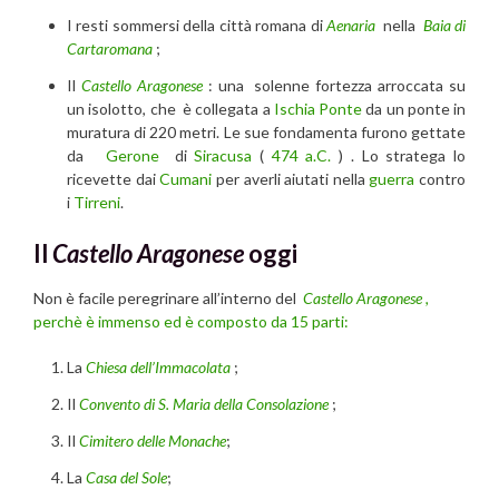
I resti sommersi della città romana di
Aenaria
nella
Baia di
Cartaromana
;
Il
Castello Aragonese
: una
solenne fortezza arroccata su
un isolotto, che è collegata a
Ischia Ponte
da un ponte in
muratura di 220 metri. Le sue fondamenta furono gettate
da
Gerone
di
Siracusa
(
474 a.C.
) . Lo stratega lo
ricevette dai
Cumani
per averli aiutati nella
guerra
contro
i
Tirreni
.
Il
Castello Aragonese
oggi
Non è facile peregrinare all’interno del
Castello Aragonese ,
perchè è immenso ed è composto da 15 parti:
La
Chiesa dell’Immacolata
;
Il
Convento di S. Maria della Consolazione
;
Il
Cimitero delle Monache
;
La
Casa del Sole
;