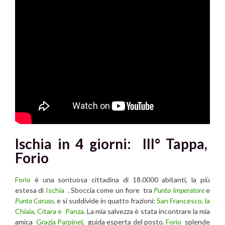
Ischia in 4 giorni: III° Tappa,
Forio
Forio
è una sontuosa cittadina di 18.0000 abitanti, la più
estesa di
Ischia
. Sboccia come un fiore tra
Punta Imperatore
e
Punta Caruso
, e si suddivide in quatto frazioni:
San Francesco, la
Chiaia, Citara e Panza
. La mia salvezza è stata incontrare la mia
amica
Grazia Parpinel
, guida esperta del posto.
Forio
splende