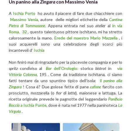
Un panino alla
Zingara
con Massimo Venia
A
Ischia Porto
ho avuto il piacere di fare due chiacchiere con
Massimo Venia
, autore delle migliori etichette della
Cantina
Pietra di Tommasone
. Appena entrata nel suo
atelier
al
in via
Roma, 32
, questo talentuoso pittore ischitano, mi ha stretto
calorosamente la mano.
Erede del maestro Mario Mazzella
, i
suoi acquerelli sono una celebrazione degli scorci più
incantevoli d’
Ischia
Non finirò mai di ringraziarlo per la piacevole compagnia e per lo
spritz
condiviso al
Bar
dell’Orologio:
storico
bistrot
in
v
ia
Vittoria Colonna
, 195 . Come da tradizione ischitana, ci siamo
fatti tentare da uno spuntino tipico dell’isola:
il
panino alla
Zingara
! Cosa è? Due golose fette di pane
cafone
farcito con
prosciutto, mozzarella (o
fior di latte
), maionese e lattuga. La
ricetta originale prevede le pagnotte del leggendario
Panificio
Boccia
a Ischia Ponte
, dove è nata nel 1977 nella paninoteca
La
Virgola
.