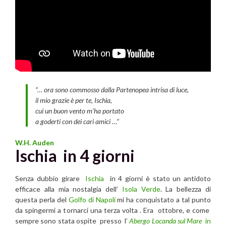
“… ora sono commosso dalla Partenopea intrisa di luce,
il mio grazie è per te, Ischia,
cui un buon vento m’ha portato
a goderti con dei cari amici …”
W.H. Auden
Ischia in 4 giorni
Senza dubbio girare
Ischia
in 4 giorni è stato un antidoto
efficace alla mia nostalgia dell’
Isola Verde
. La bellezza di
questa perla del
Golfo di Napoli
mi ha conquistato a tal punto
da spingermi a tornarci una terza volta . Era ottobre, e come
sempre sono stata ospite presso l’
Abergo Locanda sul Mare
in