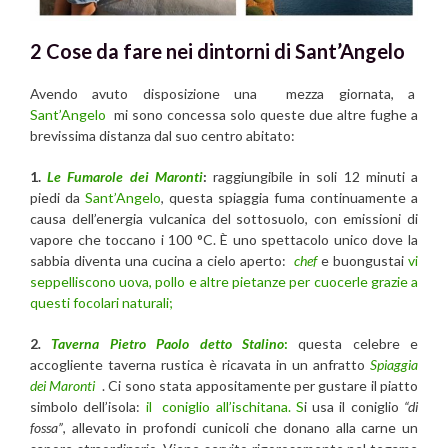
2 Cose da fare nei dintorni di Sant’Angelo
Avendo avuto disposizione una mezza giornata, a
Sant’Angelo
mi sono concessa solo queste due altre fughe a
brevissima distanza dal suo centro abitato:
1.
Le Fumarole dei Maronti
:
raggiungibile in soli 12 minuti a
piedi da
Sant’Angelo
, questa spiaggia fuma continuamente a
causa dell’energia vulcanica del sottosuolo, con emissioni di
vapore che toccano i 100 °C. È uno spettacolo unico dove la
sabbia diventa una cucina a cielo aperto:
chef
e buongustai
vi
seppelliscono uova, pollo e altre pietanze per cuocerle grazie a
questi focolari naturali;
2
.
Taverna Pietro Paolo detto Stalino
:
questa celebre e
accogliente taverna rustica è ricavata in un anfratto
Spiaggia
dei Maronti
. Ci sono stata appositamente per gustare il piatto
simbolo dell’isola:
il coniglio all’ischitana. S
i usa il coniglio
“di
fossa”
, allevato in profondi cunicoli che donano alla carne un