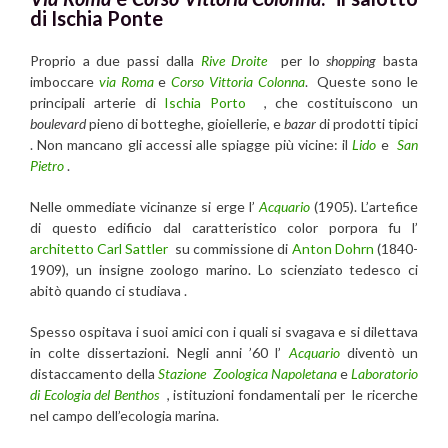
di Ischia Ponte
Proprio a due passi dalla
Rive Droite
per lo
shopping
basta
imboccare
via Roma
e
Corso Vittoria Colonna
. Queste sono le
principali arterie di
Ischia Porto
, che costituiscono un
boulevard
pieno di botteghe, gioiellerie, e
bazar
di prodotti tipici
. Non mancano gli accessi alle spiagge più vicine: il
Lido
e
San
Pietro
.
Nelle ommediate vicinanze si erge l’
Acquario
(1905). L’artefice
di questo edificio dal caratteristico color porpora fu l’
architetto Carl Sattler
su commissione di
Anton Dohrn
(1840-
1909), un insigne zoologo marino. Lo scienziato tedesco ci
abitò quando ci studiava .
Spesso ospitava i suoi amici con i quali si svagava e si dilettava
in colte dissertazioni. Negli anni ’60 l’
Acquario
diventò un
distaccamento della
Stazione Zoologica Napoletana
e
Laboratorio
di Ecologia del Benthos
, istituzioni fondamentali per le ricerche
nel campo dell’ecologia marina.