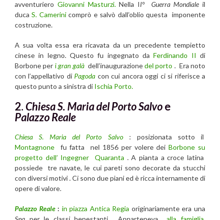
avventuriero
Giovanni Masturzi.
Nella I
I° Guerra Mondiale
il
duca
S. Camerini
comprò e salvò dall’oblio questa imponente
costruzione.
A sua volta essa era ricavata da un precedente tempietto
cinese in legno. Questo fu ingegnato da
Ferdinando II
di
Borbone per
i
gran galà
dell’inaugurazione
del porto
. Era noto
con l’appellativo di
Pagoda
con cui ancora oggi ci si riferisce a
questo punto a sinistra di
Ischia Porto.
2.
Chiesa S. Maria del Porto Salvo
e
Palazzo Reale
Chiesa S. Maria del Porto Salvo
: posizionata sotto il
Montagnone
fu fatta nel 1856 per volere dei
Borbone
su
progetto dell’ Ingegner Quaranta
. A pianta a croce latina
possiede tre navate, le cui pareti sono decorate da stucchi
con diversi motivi . Ci sono due piani ed è ricca internamente di
opere di valore.
Palazzo Reale
:
in piazza Antica Regia
originariamente era una
Spa
per le classi benestanti . Apparteneva
alla famiglia