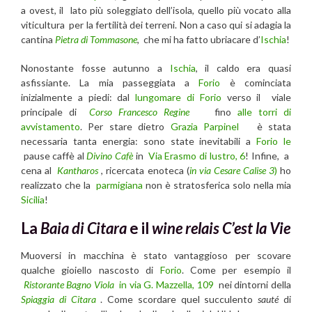
a ovest, il lato più soleggiato dell’isola, quello più vocato alla
viticultura per la fertilità dei terreni. Non a caso qui si adagia la
cantina
Pietra di Tommasone
, che mi ha fatto ubriacare d’
Ischia
!
Nonostante fosse autunno a
Ischia
, il caldo era quasi
asfissiante. La mia passeggiata a
Forio
è cominciata
inizialmente a piedi: dal
lungomare di Forio
verso il viale
principale di
Corso Francesco Regine
fino
alle torri di
avvistamento
. Per stare dietro
Grazia Parpinel
è stata
necessaria tanta energia: sono state inevitabili a
Forio le
pause caffè al
Divino Cafè
in
Via Erasmo di lustro, 6
! Infine, a
cena al
Kantharos
, ricercata enoteca (
in via Cesare Calise 3
)
ho
realizzato che la
parmigiana
non è stratosferica solo nella mia
Sicilia
!
La
Baia di Citara
e il
wine relais C’est la Vie
Muoversi in macchina è stato vantaggioso per scovare
qualche gioiello nascosto di
Forio
. Come per esempio il
Ristorante Bagno Viola
in via G. Mazzella, 109
nei dintorni della
Spiaggia di Citara
. Come scordare quel succulento
sauté
di