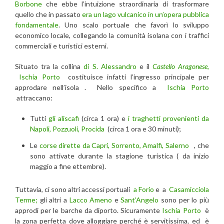
Borbone
che ebbe l’intuizione straordinaria di trasformare
quello che in passato
era un lago vulcanico in un’opera pubblica
fondamentale
. Uno scalo portuale che favorì lo sviluppo
economico locale, collegando la comunità isolana con i traffici
commerciali e turistici esterni.
Situato tra la collina
di S. Alessandro
e il
Castello Aragonese,
Ischia Porto
costituisce infatti l’ingresso principale per
approdare nell’isola . Nello specifico a
Ischia Porto
attraccano:
Tutti
gli aliscafi
(circa 1 ora) e
i traghetti provenienti da
Napoli, Pozzuoli, Procida
(circa 1 ora e 30 minuti);
Le
corse dirette da Capri, Sorrento, Amalfi, Salerno
, che
sono attivate durante la stagione turistica ( da inizio
maggio a fine ettembre).
Tuttavia, ci sono altri accessi portuali
a Forio
e a
Casamicciola
Terme;
gli altri a
Lacco Ameno
e
Sant’Angelo
sono per lo più
approdi per le barche da diporto. Sicuramente
Ischia Porto
è
la zona perfetta dove alloggiare perché è servitissima, ed è