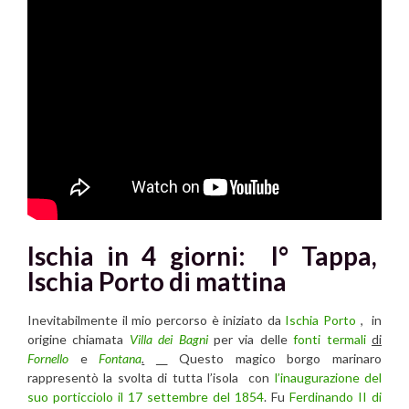
Ischia in 4 giorni: I° Tappa,
Ischia Porto di mattina
Inevitabilmente il mio percorso è iniziato da
Ischia Porto
, in
origine chiamata
Villa dei Bagni
per via delle
fonti termali
di
Fornello
e
Fontana
.
Questo magico borgo marinaro
rappresentò la svolta di tutta l’isola con
l’inaugurazione del
suo porticciolo il 17 settembre del 1854
. Fu
Ferdinando II di