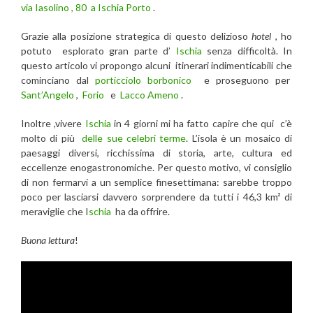
via Iasolino ,
80
a Ischia Porto
.
Grazie alla posizione strategica di questo delizioso
hotel
, ho
potuto esplorato gran parte d’
Ischia
senza difficoltà. In
questo articolo vi propongo alcuni itinerari indimenticabili che
cominciano dal
porticciolo borbonico
e proseguono per
Sant’Angelo
,
Forio
e
Lacco Ameno
.
Inoltre ,vivere
Ischia
in 4 giorni mi ha fatto capire che qui c’è
molto di più
delle sue celebri terme
. L’isola è un mosaico di
paesaggi diversi, ricchissima di storia, arte, cultura ed
eccellenze enogastronomiche. Per questo motivo, vi consiglio
di non fermarvi a un semplice finesettimana: sarebbe troppo
poco per lasciarsi davvero sorprendere da tutti i 46,3 km² di
meraviglie che I
schia
ha da offrire.
Buona lettura
!