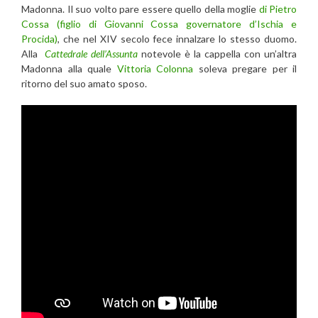
Madonna. Il suo volto pare essere quello della moglie
di Pietro
Cossa (figlio di Giovanni Cossa governatore d’Ischia e
Procida)
, che nel XIV secolo fece innalzare lo stesso duomo.
Alla
Cattedrale dell’Assunta
notevole è la cappella con un’altra
Madonna alla quale
Vittoria Colonna
soleva pregare per il
ritorno del suo amato sposo.