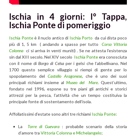
Ischia in 4 giorni: I° Tappa,
Ischia Ponte
di pomeriggio
Ischia Ponte
è il nuclo antico di
Ischia Porto
da cui dista poco
più di 1, 5 km ( andando a spasso per tutto
Corso Vittoria
Colonna
ci si arriva in venti muniti) . Se ne attesta l’esistenza
sin dal XIII secolo. Nel XIV secolo
Ischia Ponte
era conosciuta
con il nome di
Borgo di Celsa
per i gelsi che l’abbellivano. Nel
1700 questo semplice villaggio si riempì di gente per lo
spopolamento del
Castello Aragonese
, che è uno dei suoi
principali richiami insieme al
Museo del Mare
. Quest’ultimo,
fondato nel 1996, espone su tre piani gli antichi e storici
attrezzi per la pesca, l’attività che un tempo costituiva la
principale fonte di sostentamento dell’isola.
Affollatissimi d’estate sono altri tre richiami
Ischia Ponte
:
La
Torre di Guevara
: probabile scenario della storia
d’amore tra
Vittoria Colonna e Michelangelo
;