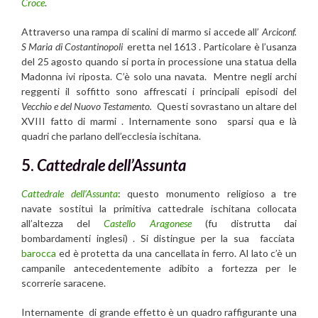
Croce
.
Attraverso una rampa di scalini di marmo si accede all’
Arciconf.
S Maria di Costantinopoli
eretta nel 1613 . Particolare è l’usanza
del 25 agosto quando si porta in processione una statua della
Madonna ivi riposta. C’è solo una navata. Mentre negli archi
reggenti il soffitto sono affrescati i principali episodi del
Vecchio e del Nuovo Testamento.
Questi sovrastano un altare del
XVIII fatto di marmi . Internamente sono sparsi qua e là
quadri che parlano dell’ecclesia ischitana.
5.
Cattedrale dell’Assunta
Cattedrale dell’Assunta
: questo monumento religioso a tre
navate sostituì la primitiva cattedrale ischitana collocata
all’altezza del
Castello Aragonese
(fu distrutta dai
bombardamenti inglesi) . Si distingue per la sua facciata
barocca
ed è protetta da una cancellata in ferro. Al lato c’è un
campanile antecedentemente adibito a fortezza per le
scorrerie saracene.
Internamente di grande effetto è un quadro raffigurante una