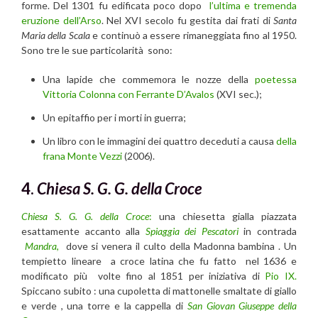
forme. Del 1301 fu edificata poco dopo
l’ultima e tremenda
eruzione dell’Arso
. Nel XVI secolo fu gestita dai frati di
Santa
Maria della Scala
e continuò a essere rimaneggiata fino al 1950.
Sono tre le sue particolarità sono:
Una lapide che commemora le nozze della
poetessa
Vittoria Colonna con Ferrante D’Avalos
(XVI sec.);
Un epitaffio per i morti in guerra;
Un libro con le immagini dei quattro deceduti a causa
della
frana Monte Vezzi
(2006).
4.
Chiesa S. G. G. della Croce
Chiesa S. G. G. della Croce
:
una chiesetta gialla piazzata
esattamente accanto alla
Spiaggia dei Pescatori
in contrada
Mandra
,
dove si venera il culto della Madonna bambina . Un
tempietto lineare a croce latina che fu fatto nel 1636 e
modificato più volte fino al 1851 per iniziativa di
Pio IX.
Spiccano subito : una cupoletta di mattonelle smaltate di giallo
e verde , una torre e la cappella di
San Giovan Giuseppe della