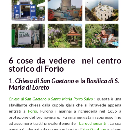
6 cose da vedere nel centro
storico di Forio
1.
Chiesa di San Gaetano
e la
Basilica di S.
Maria di Loreto
Chiesa di San Gaetano o Santa Maria Porto Salvo
: questa è una
sfavillante chiesa dalla cupola gialla che si intravede appena
entrati a
Forio
. Furono i marinai a richiederla nel 1655 a
protezione del loro navigare. Fu rimaneggiata in appresso fino
ad assumere tratti prevalentemente
barocchegianti
. La sua
navata è adornata da un mezzo busto di
San Gaetano
insieme