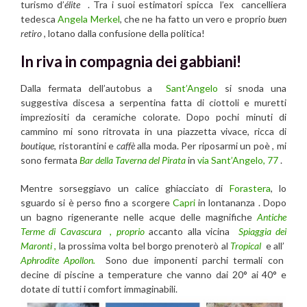
turismo d’
élite
. Tra i suoi estimatori spicca l’ex cancelliera
tedesca
Angela Merkel
, che ne ha fatto un vero e proprio
buen
retiro
, lotano dalla confusione della politica!
In riva in compagnia dei gabbiani!
Dalla fermata dell’autobus
a
Sant’Angelo
si snoda una
suggestiva
discesa a serpentina fatta
di ciottoli e muretti
impreziositi da ceramiche colorate
. Dopo pochi minuti di
cammino
mi sono ritrovata in una piazzetta vivace, ricca
di
boutique
,
ristorantini e
caffè
alla moda. Per riposarmi un poè , mi
sono fermata
Bar della Taverna del Pirata
in
via Sant’Angelo, 77
.
Mentre sorseggiavo un calice ghiacciato di
Forastera
, lo
sguardo si è perso fino a scorgere
Capri
in lontananza . Dopo
un bagno rigenerante nelle acque delle magnifiche
Antiche
Terme di Cavascura , proprio
accanto alla vicina
Spiaggia dei
Maronti
,
la prossima volta bel borgo prenoterò al
Tropical
e all’
Aphrodite Apollon.
Sono
due imponenti parchi termali con
decine di piscine a temperature che vanno dai 20° ai 40° e
dotate di tutti i comfort immaginabili.