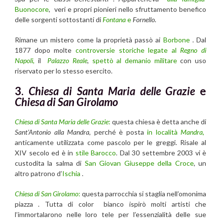
Buonocore
, veri e propri pionieri nello sfruttamento benefico
delle sorgenti sottostanti di
Fontana
e
Fornello.
Rimane un mistero come la proprietà passò ai
Borbone
. Dal
1877 dopo molte
controversie storiche legate al
Regno di
Napoli
,
il
Palazzo Reale
,
spettò al demanio militare
con uso
riservato per lo stesso esercito.
3.
Chiesa di Santa Maria delle Grazie
e
Chiesa di San Girolamo
Chiesa di Santa Maria delle Grazie
:
questa chiesa è detta anche di
Sant’Antonio alla Mandra
, perché è posta
in località
Mandra
,
anticamente utilizzata come pascolo per le greggi. Risale al
XIV secolo ed è in
stile Barocco
. Dal 30 settembre 2003 vi è
custodita la salma di
San Giovan Giuseppe della Croce
, un
altro patrono d’
Ischia
.
Chiesa di San Girolamo
:
questa parrocchia si staglia nell’omonima
piazza . Tutta di color bianco ispirò molti artisti che
l’immortalarono nelle loro tele per l’essenzialità delle sue