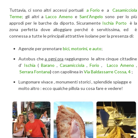
Tuttavia, ci sono altri accessi portuali
a Forio
e a
Casamicciola
Terme;
gli altri a
Lacco Ameno
e
Sant’Angelo
sono per lo più
approdi per le barche da diporto. Sicuramente
Ischia Porto
è la
zona perfetta dove alloggiare perché è servitissima, ed è
connessa a tutte le principali attrattive isolane per la presenza di:
Agenzie per prenotare
bici, motorini, e auto
;
Autobus che
a ogni ora
raggiungono le altre cinque cittadine
d’
Ischia
(
Barano
,
Casamicciola
,
Forio
,
Lacco Ameno
,
Serrara Fontana
)
con capolinea in
Via Baldassarre Cossa, 4
;
Lungomare vivace , monumenti storici , splendide spiagge e
molto altro : ecco qualche pillola su cosa fare e vedere!