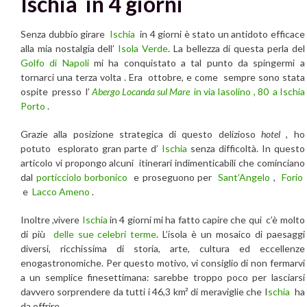
Ischia in 4 giorni
Senza dubbio girare
Ischia
in 4 giorni è stato un antidoto efficace
alla mia nostalgia dell’
Isola Verde
. La bellezza di questa perla del
Golfo di Napoli
mi ha conquistato a tal punto da spingermi a
tornarci una terza volta . Era ottobre, e come sempre sono stata
ospite presso l’
Abergo Locanda sul Mare
in via Iasolino ,
80
a Ischia
Porto
.
Grazie alla posizione strategica di questo delizioso
hotel
, ho
potuto esplorato gran parte d’
Ischia
senza difficoltà. In questo
articolo vi propongo alcuni itinerari indimenticabili che cominciano
dal
porticciolo borbonico
e proseguono per
Sant’Angelo
,
Forio
e
Lacco Ameno
.
Inoltre ,vivere
Ischia
in 4 giorni mi ha fatto capire che qui c’è molto
di più
delle sue celebri terme
. L’isola è un mosaico di paesaggi
diversi, ricchissima di storia, arte, cultura ed eccellenze
enogastronomiche. Per questo motivo, vi consiglio di non fermarvi
a un semplice finesettimana: sarebbe troppo poco per lasciarsi
davvero sorprendere da tutti i 46,3 km² di meraviglie che I
schia
ha
da offrire.