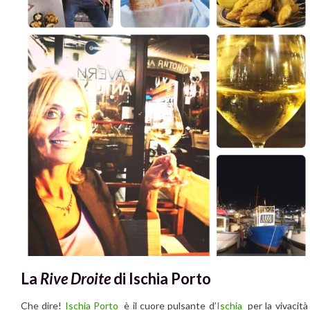
La
Ri
ve Droite
di Ischia Porto
Che dire!
Ischia Porto
è il cuore pulsante d’
Ischia
per la vivacità