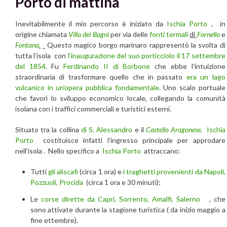
Porto di mattina
Inevitabilmente il mio percorso è iniziato da
Ischia Porto
, in
origine chiamata
Villa dei Bagni
per via delle
fonti termali
di
Fornello
e
Fontana
.
Questo magico borgo marinaro rappresentò la svolta di
tutta l’isola con
l’inaugurazione del suo porticciolo il 17 settembre
del 1854
. Fu
Ferdinando II di Borbone
che ebbe l’intuizione
straordinaria di trasformare quello che in passato
era un lago
vulcanico in un’opera pubblica fondamentale
. Uno scalo portuale
che favorì lo sviluppo economico locale, collegando la comunità
isolana con i traffici commerciali e turistici esterni.
Situato tra la collina
di S. Alessandro
e il
Castello Aragonese,
Ischia
Porto
costituisce infatti l’ingresso principale per approdare
nell’isola . Nello specifico a
Ischia Porto
attraccano:
Tutti
gli aliscafi
(circa 1 ora) e
i traghetti provenienti da Napoli,
Pozzuoli, Procida
(circa 1 ora e 30 minuti);
Le
corse dirette da Capri, Sorrento, Amalfi, Salerno
, che
sono attivate durante la stagione turistica ( da inizio maggio a
fine ettembre).