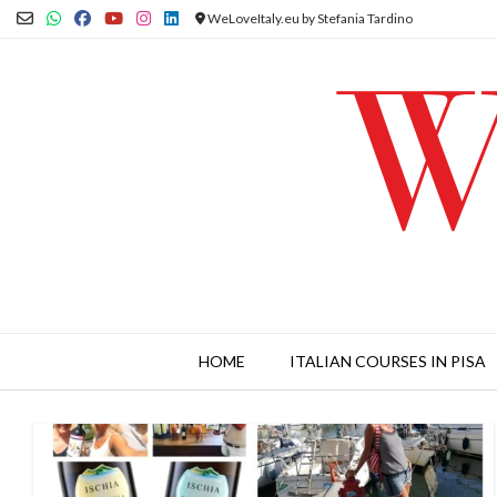
Skip
WeLoveItaly.eu by Stefania Tardino
to
content
HOME
ITALIAN COURSES IN PISA