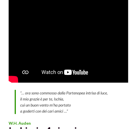
“… ora sono commosso dalla Partenopea intrisa di luce,
il mio grazie è per te, Ischia,
cui un buon vento m’ha portato
a goderti con dei cari amici …”
W.H. Auden