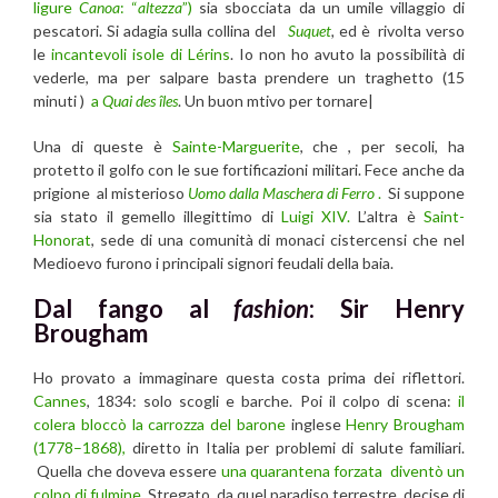
ligure
Canoa
: “
altezza
”)
sia sbocciata da un umile villaggio di
pescatori. Si adagia sulla collina del
Suquet
,
ed è rivolta verso
le
incantevoli isole di Lérins
. Io non ho avuto la possibilità di
vederle, ma per salpare basta prendere un traghetto (15
minuti )
a
Quai des îles
. Un buon mtivo per tornare|
Una di queste è
Sainte-Marguerite
, che , per secoli, ha
protetto il golfo con le sue fortificazioni militari. Fece anche da
prigione al misterioso
Uomo dalla Maschera di Ferro
.
Si suppone
sia stato il gemello illegittimo di
Luigi XIV.
L’altra è
Saint-
Honorat
, sede di una comunità di monaci cistercensi che nel
Medioevo furono i principali signori feudali della baia.
Dal fango al
fashion
: Sir Henry
Brougham
Ho provato a immaginare questa costa prima dei riflettori.
Cannes
, 1834: solo scogli e barche. Poi il colpo di scena:
il
colera bloccò la carrozza del barone
inglese
Henry Brougham
(1778–1868),
diretto in Italia per problemi di salute familiari.
Quella che doveva essere
una quarantena forzata diventò un
colpo di fulmine.
Stregato da quel paradiso terrestre, decise di