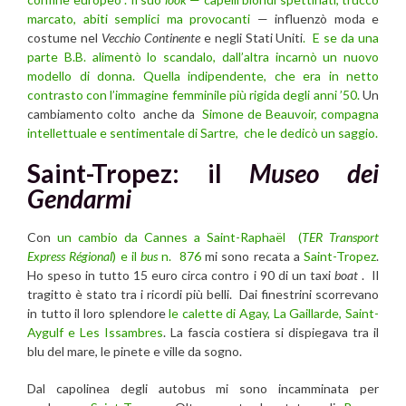
marcato, abiti semplici ma provocanti
— influenzò moda e
costume nel
Vecchio Continente
e negli Stati Uniti
. E se da una
parte B.B. alimentò lo scandalo, dall’altra incarnò un nuovo
modello di donna. Quella
indipendente, che era in netto
contrasto con l’immagine femminile più rigida degli anni ’50.
Un
cambiamento colto anche da
Simone de Beauvoir, compagna
intellettuale e sentimentale di Sartre, che le dedicò un saggio.
Saint-Tropez: il
Museo dei
Gendarmi
Con
un cambio da Cannes a Saint-Raphaël (
TER Transport
Express Régional
) e il
bus
n. 876
mi sono recata a
Saint-Tropez
.
Ho speso in tutto 15 euro circa contro i 90 di un taxi
boat
. Il
tragitto è stato tra i ricordi più belli. Dai finestrini scorrevano
in tutto il loro splendore
le calette di Agay, La Gaillarde, Saint-
Aygulf e Les Issambres
. La fascia costiera si dispiegava tra il
blu del mare, le pinete e ville da sogno.
Dal capolinea degli autobus mi sono incamminata per