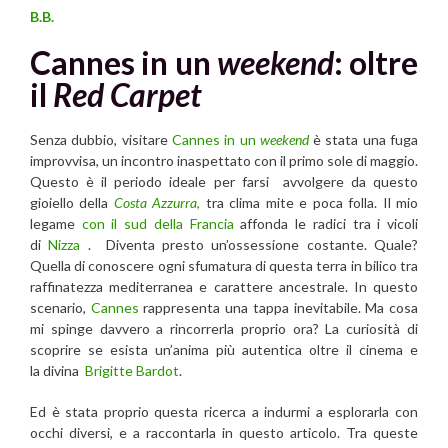
B.B.
Cannes in un
weekend
: oltre
il
Red Carpet
Senza dubbio, visitare
Cannes in un
weekend
è stata una fuga
improvvisa, un incontro inaspettato con il primo sole di maggio.
Questo è il periodo ideale per farsi avvolgere da questo
gioiello della
Costa Azzurra
,
tra clima mite e poca folla. Il mio
legame
con il sud della Francia
affonda le radici tra i vicoli
di
Nizza
. Diventa presto un’ossessione costante. Quale?
Quella di conoscere ogni sfumatura di questa terra in bilico tra
raffinatezza mediterranea e carattere ancestrale. In questo
scenario,
Cannes
rappresenta una tappa inevitabile. Ma cosa
mi spinge davvero a rincorrerla proprio ora? La curiosità di
scoprire se esista un’anima più autentica oltre il cinema e
la divina
Brigitte Bardot
.
Ed è stata proprio questa ricerca a indurmi a esplorarla con
occhi diversi, e a raccontarla in questo articolo. Tra queste