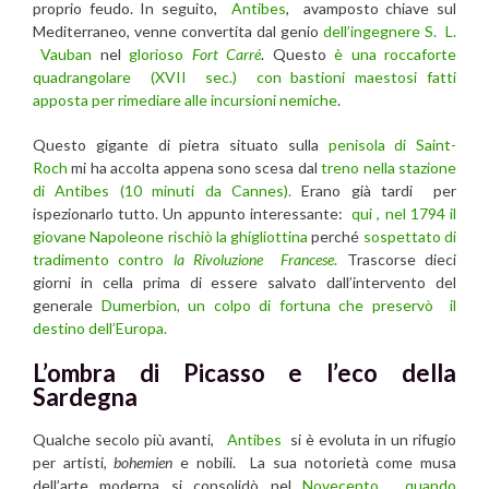
proprio feudo. In seguito,
Antibes
, avamposto chiave sul
Mediterraneo, venne convertita dal genio
dell’ingegnere S. L.
Vauban
nel
glorioso
Fort Carré
. Questo
è una roccaforte
quadrangolare (XVII sec.) con bastioni maestosi fatti
apposta per rimediare alle incursioni nemiche
.
Questo gigante di pietra situato sulla
penisola di Saint-
Roch
mi ha accolta appena sono scesa dal
treno nella stazione
di Antibes (10 minuti da Cannes).
Erano già tardi per
ispezionarlo tutto. Un appunto interessante:
qui , nel 1794 il
giovane Napoleone rischiò la ghigliottina
perché
sospettato di
tradimento contro
la Rivoluzione Francese
.
Trascorse dieci
giorni in cella prima di essere salvato dall’intervento del
generale
Dumerbion, un colpo di fortuna che preservò il
destino dell’Europa.
L’ombra di Picasso e l’eco della
Sardegna
Qualche secolo più avanti,
Antibes
si è evoluta in un rifugio
per artisti,
bohemien
e nobili. La sua notorietà come musa
dell’arte moderna si consolidò nel
Novecento , quando