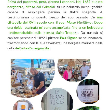
Prima dei paparazzi, però, c’erano i cannoni. Nel 1637 questo
borghetto
,
difeso dai Grimaldi
, fu un baluardo inespugnabile
capace di respingere persino la flotta spagnola. A
testimonianza di questo pezzo del suo passato c’è
una
cittadella del XVII secolo con il suo
Museo Marittimo
. Dopo
una ripida scalinata mi sono arrampicata fino a un belvedere
indimenticabile sulla stessa Saint-Tropez
. Da quassù si
capisce perché nel 1892 il pittore
Paul Signac
se ne innamorò,
trasformando con la sua tavolozza una borgata marinara nella
culla
dell’arte d’avanguardia
.