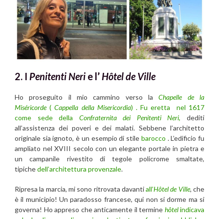
2. I
Penitenti Neri
e l’
Hôtel de Ville
Ho proseguito il mio cammino verso la
Chapelle de la
Miséricorde
(
Cappella della Misericordia
) . Fu eretta nel 1617
come sede della
Confraternita dei Penitenti Neri
,
dediti
all’assistenza dei poveri e dei malati. Sebbene l’architetto
originale sia ignoto, è un esempio di stile
barocco
. L’edificio fu
ampliato nel XVIII secolo con un elegante portale in pietra e
un campanile rivestito di tegole policrome smaltate,
tipiche
dell’architettura provenzale
.
Ripresa la marcia, mi sono ritrovata davanti
all’
Hôtel de Ville
, che
è il municipio! Un paradosso francese, qui non si dorme ma si
governa! Ho appreso che anticamente il termine
hôtel
indicava