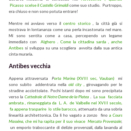
Picasso scelse il
Castello Grimaldi
come suo studio. Purtroppo,
era chiuso e non sono potuta entrare!
Mentre mi avviavo verso il
centro storico
, la città già si
mostrava in lontananza come una perla incastonata nel mare.
Mi sono sentita come a casa, percependo un legame
immediato con
Alghero . Come la cittadina sarda , anche
Antibes
si sviluppa su una scogliera avvolta dalla sua antica
cinta muraria.
Antibes vecchia
Appena attraversata
P
orta Marina
(XVIII sec, Vauban)
mi
sono subito addentrata nella
old city
,
girovagando per le
stradine acciottolate. Pochi istanti dopo mi sono precipitata
verso la
Cattedrale di Notre-Dame-de-la-Platea
. L
a sua facciata
ambrata , rimaneggiata da L. A. de Valbelle nel XVIII secolo,
fa appena trasparire lo stile barocco
, attenuato da una sobria
linearità architettonica. Da lì ho vagato a zonzo fino
a
Cours
Masséna
, che mi ha rapita per il suo vivace
Mercato Provenzale
;
un emporio traboccante di delizie provenzali, dalla lavanda al