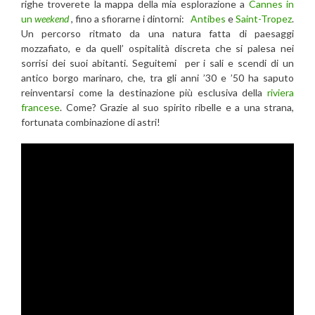
righe troverete la mappa della mia esplorazione a
Cannes in
un
weekend
, fino a sfiorarne i dintorni:
Antibes
e
Saint-Tropez
.
Un percorso ritmato da una natura fatta di paesaggi
mozzafiato, e da quell’ ospitalità discreta che si palesa nei
sorrisi dei suoi abitanti. Seguitemi per i sali e scendi di un
antico borgo marinaro, che, tra gli anni ’30 e ’50 ha saputo
reinventarsi come la destinazione più esclusiva della
riviera
francese
. Come? Grazie al suo spirito ribelle e a una strana,
fortunata combinazione di astri!