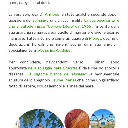
pane, dai gioielli ai dolci.
La vera sorpresa di
Antibes
è stato qualche secondo dopo il
quartiere del
Safranier
,
una chicca insolita.
La sua peculiarità è
che si autodefinisce
“Comune Libero”
dal 1966
: l’intento della
sua anarchia romantica era quello di mantenere vive le usanze
marinare. Tutto intorno è come un quadro di
Monet
: decine di
decorazioni floreali che ingentiliscono ogni suo angolo ,
specialmente in
Rue du Bas-Castelet
.
Per concludere, riavviandomi verso i binari, sono
approdata
nella spiaggia della
Gravette
. È da lì che ho scorto a
distanza
la sagoma bianca del
Nomade
: la monumentale
scultura dello spagnolo
Jaume Plensa
che, come un guardiano
fatto di lettere, scruta immobile la linea del mare.