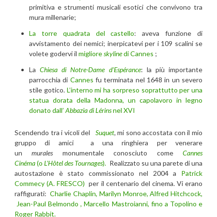
primitiva e strumenti musicali esotici che convivono tra
mura millenarie;
La torre quadrata del castello
: aveva funzione di
avvistamento dei nemici; inerpicatevi per i 109 scalini se
volete godervi il
migliore
skyline
di Cannes
;
La
Chiesa di Notre-Dame d’Espérance
: la più importante
parrocchia di
Cannes
fu terminata nel 1648 in un severo
stile gotico.
L’interno mi ha sorpreso soprattutto per una
statua dorata della Madonna, un capolavoro in legno
donato dall’
Abbazia di Lérins
nel XVI
Scendendo tra i vicoli del
Suquet
,
mi sono accostata con il mio
gruppo di amici a una ringhiera per venerare
un
murales
monumentale conosciuto come
Cannes
Cinéma
(o
L’Hôtel des Tournages
).
Realizzato su una parete di una
autostazione è stato commissionato nel 2004 a
Patrick
Commecy (A. FRESCO)
per il centenario del cinema. Vi erano
raffigurati:
Charlie Chaplin, Marilyn Monroe, Alfred Hitchcock,
Jean-Paul Belmondo , Marcello Mastroianni, fino a Topolino e
Roger Rabbit.