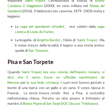
esplorare
Saint-Tropez
. Oltrepassata la statua di
Bruno
Catalano
il Viaggiatore
(2000), mi sono infilata nel
Museo dei
Gendarmi
(2016). Il fabbricato (ex caserma, 1879- 2003) invita a
leggere:
La
saga dei gendarmi cittadini
, resi celebri dalla
saga
comica di Louis de Funès
;
La biogafia di
Brigitte Bardot
, l’idolo di
Saint-Tropez
. Ma
il nome stesso della località è legato a una storia antica:
quella di
San Torpete
.
Pisa e San Torpete
Quando
Saint-Tropez
era una colonia dell’impero romano, si
dice che il santo fosse un ufficiale martirizzato da
Nerone
per
la sua fede cristiana.
I suoi resti furono gettati a
bordo di una barca con un gallo e un cane. Il corpo riposa in
Francia . La testa invece rotolò fino a Pisa, è custodita
nell’omonima chiesa. Persino un vino pisano è intitolato al
martire: il
Bianco Pisano di San Torpè DOC
(da uve Trebbiano)
.