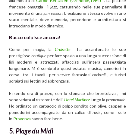
alla mostra di
Carole Benzaken (Grenoble,1964)
. La pittrice
francese omaggia il
jazz,
catturando nelle sue pennellate il
movimento di una
jam session
. L’ esibizione stessa evolve in uno
stato mentale, dove memoria, percezione e architettura si
intrecciano in modo dinamico.
Bacco colpisce ancora!
Come per magia, la
Croisette
ha accantonato le sue
prestigiose
boutique
per fare spazio a una lunga successione di
lidi moderni e attrezzati, affacciati sull’intera passeggiata
lungomare. M è sembrato quasi estate: musica, camerieri in
corsa tra i tavoli per servire fantasiosi
cocktail
, e turisti
sdraiati sui lettini ad abbronzarsi.
Essendo ora di pranzo, con lo stomaco che brontolava , mi
sono viziata al ristorante dell’
Hotel Martinez
lungo la
promenade
.
Ho ordinato un carpaccio di polpo condito con olive, capperi e
pomodorini accompagnato da un calice di
rosé
, come solo
in
Provenza
sanno fare bene.
5
. Plage du Midi