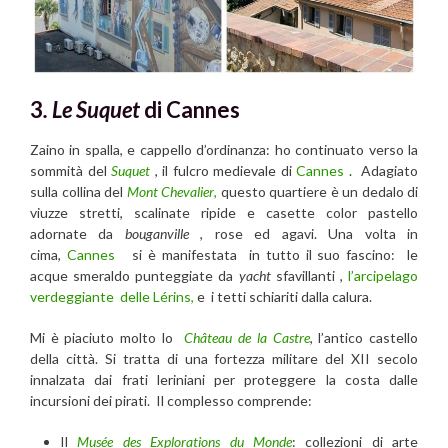
3
. Le
Suquet
di Cannes
Zaino in spalla, e cappello d’ordinanza: ho continuato verso la
sommità del
Suquet
, il fulcro medievale di
Cannes
. Adagiato
sulla collina del
Mont Chevalier
,
questo quartiere è un dedalo di
viuzze stretti, scalinate ripide e casette color pastello
adornate da
bouganville
, rose ed agavi. Una volta in
cima,
Cannes
si è manifestata in tutto il suo fascino: le
acque smeraldo punteggiate da
yacht
sfavillanti ,
l’arcipelago
verdeggiante delle Lérins,
e i tetti schiariti dalla calura.
Mi è piaciuto molto lo
Château de la Castre
, l’antico castello
della città. Si tratta di una fortezza militare del XII secolo
innalzata dai frati leriniani per proteggere la costa dalle
incursioni dei pirati. Il complesso comprende:
Il
Musée des Explorations du Monde
: collezioni di arte