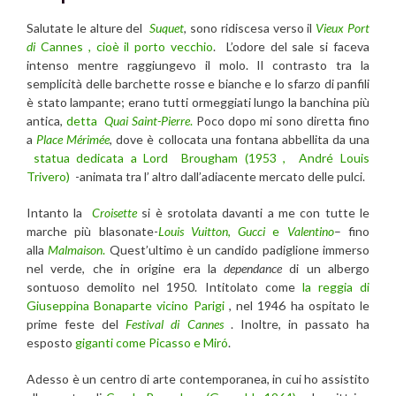
Salutate le alture del
Suquet
, sono ridiscesa verso il
Vieux Port
di
Cannes
,
cioè il porto vecchio
. L’odore del sale si faceva
intenso mentre raggiungevo il molo. Il contrasto tra la
semplicità delle barchette rosse e bianche e lo sfarzo di panfili
è stato lampante; erano tutti ormeggiati lungo la banchina più
antica,
detta
Quai Saint-Pierre
.
Poco dopo mi sono diretta fino
a
Place Mérimée
, dove è collocata una fontana abbellita da una
statua dedicata a Lord Brougham (1953 , André Louis
Trivero)
-animata tra l’ altro dall’adiacente mercato delle pulci.
Intanto la
Croisette
si è srotolata davanti a me con tutte le
marche più blasonate-
Louis Vuitton
,
Gucci
e
Valentino
– fino
alla
Malmaison
.
Quest’ultimo è un candido padiglione immerso
nel verde, che in origine era la
dependance
di un albergo
sontuoso demolito nel 1950. Intitolato come
la reggia di
Giuseppina Bonaparte vicino Parigi
, nel 1946 ha ospitato le
prime feste del
Festival di Cannes
. Inoltre, in passato ha
esposto
giganti come Picasso e Miró
.
Adesso è un centro di arte contemporanea, in cui ho assistito