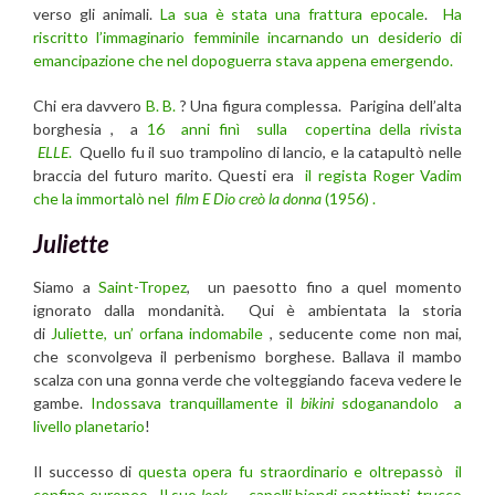
verso gli animali.
La sua è stata una frattura epocale
.
Ha
riscritto l’immaginario femminile incarnando un desiderio di
emancipazione che nel dopoguerra stava appena emergendo.
Chi era davvero
B. B.
? Una figura complessa. Parigina dell’alta
borghesia , a
16 anni finì sulla copertina della rivista
ELLE
.
Quello fu il suo trampolino di lancio, e la catapultò nelle
braccia del futuro marito. Questi era
il regista Roger Vadim
che la immortalò nel
film E Dio creò la donna
(1956) .
Juliette
Siamo a
Saint-Tropez
, un paesotto fino a quel momento
ignorato dalla mondanità. Qui è ambientata la storia
di
Juliette, un’ orfana indomabile
, seducente come non mai,
che sconvolgeva il perbenismo borghese. Ballava il mambo
scalza con una gonna verde che volteggiando faceva vedere le
gambe.
Indossava tranquillamente il
bikini
sdoganandolo a
livello planetario
!
Il successo di
questa opera fu straordinario e oltrepassò il
confine europeo . Il suo
look
— capelli biondi spettinati, trucco