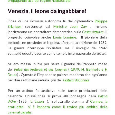
propagandistico del regime nazifascista.
Venezia, il leone da ingabbiare!
L’idea di una
kermesse
autonoma fu del diplomatico
Philippe
Erlanger
, sostenuto dal
Ministro Jean Zay
. Insieme
ipotizzarono un contraltare democratico sulla
Costa Azzurra
. Il
progetto coinvolse anche
Louis Lumière
. Il pioniere della
pellicola ne presiedette la prima, sfortunata edizione del 1939.
La guerra interruppe l’iniziativa, ma il risveglio del 1946
suggellò questo evento come tempio internazionale del
jet set
.
Mi ero messa in fila per salire i gradini del tappeto rosso
del
Palais des Festivals et des Congrès
( 1979, H.
Bennett e F.
Druet
) . Questo è l’imponente palazzo moderno che ogni anno
per due settimane raduna i
fan
del
Festival di Cannes
.
Per un attimo fantasticavo sulle tante premiazioni delle
celebrità. Chissà cosa si prova alla consegna della
Palma
d’Oro
(1955,
L. Lazon
). Ispirata allo stemma di
Cannes, la
statuetta si è imposta come il trofeo più ambito della
cinematografia
.