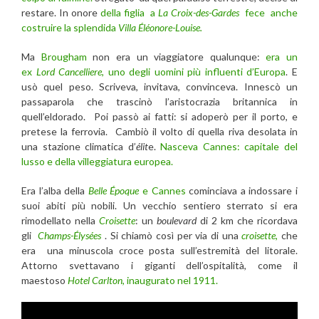
restare. In onore
della figlia a
La Croix-des-Gardes
fece anche
costruire la splendida
Villa Éléonore-Louise.
Ma
Brougham
non era un viaggiatore qualunque:
era un
ex
Lord Cancelliere
, uno degli uomini più influenti d’Europa
. E
usò quel peso. Scriveva, invitava, convinceva. Innescò un
passaparola che trascinò l’aristocrazia britannica in
quell’eldorado. Poi passò ai fatti: si adoperò per il porto, e
pretese la ferrovia. Cambiò il volto di quella riva desolata in
una stazione climatica d’
élit
e.
Nasceva Cannes: capitale del
lusso e della villeggiatura europea.
Era l’alba della
Belle Époque
e Cannes
cominciava a indossare i
suoi abiti più nobili. Un vecchio sentiero sterrato si era
rimodellato nella
Croisette
: un
boulevard
di 2 km che ricordava
gli
Champs-Élysées
. Si chiamò così per via di una
croisette
,
che
era una minuscola croce posta sull’estremità del litorale.
Attorno svettavano i giganti dell’ospitalità, come il
maestoso
Hotel Carlton
, inaugurato nel 1911.