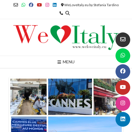
Skip
WeLoveItaly.eu by Stefania Tardino
to
content
MENU