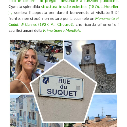
solo le dimore di pregio destinate a funzioni pubbliche
.
Questa splendida
struttura in stile eclettico (1876, L. Hourlier
) ,
sembra lì apposta per dare il benvenuto ai visitatori! Di
fronte, non si può non notare per la sua mole un
Monumento ai
Caduti di Cannes
(1927, A. Cheuret),
che ricorda gli orrori e i
sacrifici umani della
Prima Guerra Mondiale
.