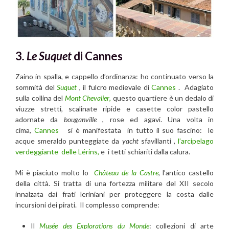
3
. Le
Suquet
di Cannes
Zaino in spalla, e cappello d’ordinanza: ho continuato verso la
sommità del
Suquet
, il fulcro medievale di
Cannes
. Adagiato
sulla collina del
Mont Chevalier
,
questo quartiere è un dedalo di
viuzze stretti, scalinate ripide e casette color pastello
adornate da
bouganville
, rose ed agavi. Una volta in
cima,
Cannes
si è manifestata in tutto il suo fascino: le
acque smeraldo punteggiate da
yacht
sfavillanti ,
l’arcipelago
verdeggiante delle Lérins,
e i tetti schiariti dalla calura.
Mi è piaciuto molto lo
Château de la Castre
, l’antico castello
della città. Si tratta di una fortezza militare del XII secolo
innalzata dai frati leriniani per proteggere la costa dalle
incursioni dei pirati. Il complesso comprende:
Il
Musée des Explorations du Monde
: collezioni di arte