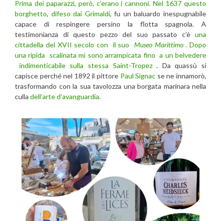
Prima dei paparazzi, però, c’erano i cannoni. Nel 1637 questo
borghetto
,
difeso dai Grimaldi
, fu un baluardo inespugnabile
capace di respingere persino la flotta spagnola. A
testimonianza di questo pezzo del suo passato c’è
una
cittadella del XVII secolo con il suo
Museo Marittimo
. Dopo
una ripida scalinata mi sono arrampicata fino a un belvedere
indimenticabile sulla stessa Saint-Tropez
. Da quassù si
capisce perché nel 1892 il pittore
Paul Signac
se ne innamorò,
trasformando con la sua tavolozza una borgata marinara nella
culla
dell’arte d’avanguardia
.