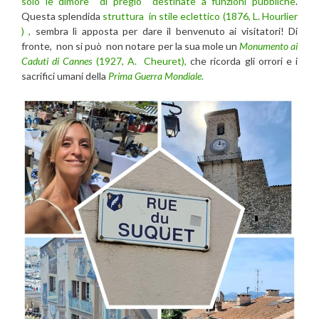
solo le dimore di pregio destinate a funzioni pubbliche
.
Questa splendida
struttura in stile eclettico (1876, L. Hourlier
) ,
sembra lì apposta per dare il benvenuto ai visitatori! Di
fronte, non si può non notare per la sua mole un
Monumento ai
Caduti di Cannes
(1927, A. Cheuret),
che ricorda gli orrori e i
sacrifici umani della
Prima Guerra Mondiale
.