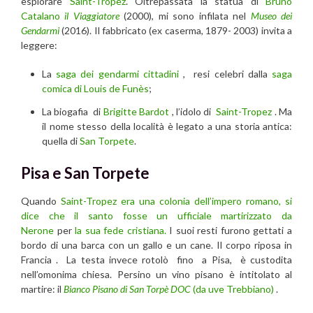
esplorare
Saint-Tropez
. Oltrepassata la statua di
Bruno
Catalano
il Viaggiatore
(2000), mi sono infilata nel
Museo dei
Gendarmi
(2016). Il fabbricato (ex caserma, 1879- 2003) invita a
leggere:
La
saga dei gendarmi cittadini
, resi celebri dalla
saga
comica di Louis de Funès
;
La biogafia di
Brigitte Bardot
, l’idolo di
Saint-Tropez
. Ma
il nome stesso della località è legato a una storia antica:
quella di
San Torpete
.
Pisa e San Torpete
Quando
Saint-Tropez
era una colonia dell’impero romano, si
dice che il santo fosse un ufficiale martirizzato da
Nerone
per
la sua fede cristiana.
I suoi resti furono gettati a
bordo di una barca con un gallo e un cane. Il corpo riposa in
Francia . La testa invece rotolò fino a Pisa, è custodita
nell’omonima chiesa. Persino un vino pisano è intitolato al
martire: il
Bianco Pisano di San Torpè DOC
(da uve Trebbiano)
.