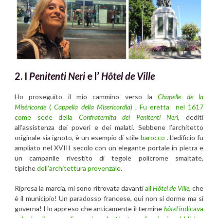
2. I
Penitenti Neri
e l’
Hôtel de Ville
Ho proseguito il mio cammino verso la
Chapelle de la
Miséricorde
(
Cappella della Misericordia
) . Fu eretta nel 1617
come sede della
Confraternita dei Penitenti Neri
,
dediti
all’assistenza dei poveri e dei malati. Sebbene l’architetto
originale sia ignoto, è un esempio di stile
barocco
. L’edificio fu
ampliato nel XVIII secolo con un elegante portale in pietra e
un campanile rivestito di tegole policrome smaltate,
tipiche
dell’architettura provenzale
.
Ripresa la marcia, mi sono ritrovata davanti
all’
Hôtel de Ville
, che
è il municipio! Un paradosso francese, qui non si dorme ma si
governa! Ho appreso che anticamente il termine
hôtel
indicava