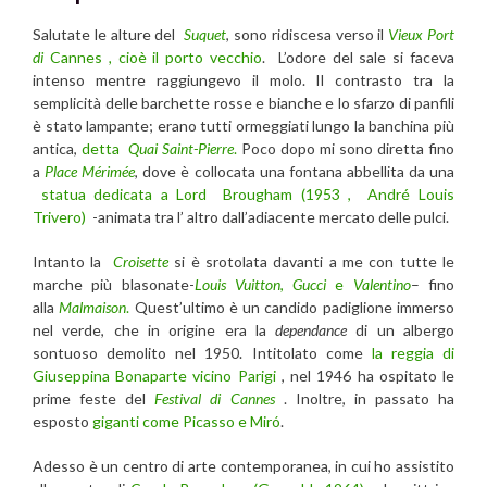
Salutate le alture del
Suquet
, sono ridiscesa verso il
Vieux Port
di
Cannes
,
cioè il porto vecchio
. L’odore del sale si faceva
intenso mentre raggiungevo il molo. Il contrasto tra la
semplicità delle barchette rosse e bianche e lo sfarzo di panfili
è stato lampante; erano tutti ormeggiati lungo la banchina più
antica,
detta
Quai Saint-Pierre
.
Poco dopo mi sono diretta fino
a
Place Mérimée
, dove è collocata una fontana abbellita da una
statua dedicata a Lord Brougham (1953 , André Louis
Trivero)
-animata tra l’ altro dall’adiacente mercato delle pulci.
Intanto la
Croisette
si è srotolata davanti a me con tutte le
marche più blasonate-
Louis Vuitton
,
Gucci
e
Valentino
– fino
alla
Malmaison
.
Quest’ultimo è un candido padiglione immerso
nel verde, che in origine era la
dependance
di un albergo
sontuoso demolito nel 1950. Intitolato come
la reggia di
Giuseppina Bonaparte vicino Parigi
, nel 1946 ha ospitato le
prime feste del
Festival di Cannes
. Inoltre, in passato ha
esposto
giganti come Picasso e Miró
.
Adesso è un centro di arte contemporanea, in cui ho assistito