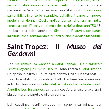
marcato, abiti semplici ma provocanti
— influenzò moda e
costume nel
Vecchio Continente
e negli Stati Uniti
. E se da una
parte B.B. alimentò lo scandalo, dall’altra incarnò un nuovo
modello di donna. Quella
indipendente, che era in netto
contrasto con l’immagine femminile più rigida degli anni ’50.
Un
cambiamento colto anche da
Simone de Beauvoir, compagna
intellettuale e sentimentale di Sartre, che le dedicò un saggio.
Saint-Tropez: il
Museo dei
Gendarmi
Con
un cambio da Cannes a Saint-Raphaël (
TER Transport
Express Régional
) e il
bus
n. 876
mi sono recata a
Saint-Tropez
.
Ho speso in tutto 15 euro circa contro i 90 di un taxi
boat
. Il
tragitto è stato tra i ricordi più belli. Dai finestrini scorrevano
in tutto il loro splendore
le calette di Agay, La Gaillarde, Saint-
Aygulf e Les Issambres
. La fascia costiera si dispiegava tra il
blu del mare, le pinete e ville da sogno.
Dal capolinea degli autobus mi sono incamminata per