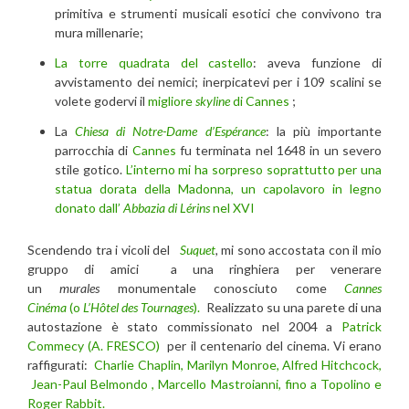
primitiva e strumenti musicali esotici che convivono tra
mura millenarie;
La torre quadrata del castello
: aveva funzione di
avvistamento dei nemici; inerpicatevi per i 109 scalini se
volete godervi il
migliore
skyline
di Cannes
;
La
Chiesa di Notre-Dame d’Espérance
: la più importante
parrocchia di
Cannes
fu terminata nel 1648 in un severo
stile gotico.
L’interno mi ha sorpreso soprattutto per una
statua dorata della Madonna, un capolavoro in legno
donato dall’
Abbazia di Lérins
nel XVI
Scendendo tra i vicoli del
Suquet
,
mi sono accostata con il mio
gruppo di amici a una ringhiera per venerare
un
murales
monumentale conosciuto come
Cannes
Cinéma
(o
L’Hôtel des Tournages
).
Realizzato su una parete di una
autostazione è stato commissionato nel 2004 a
Patrick
Commecy (A. FRESCO)
per il centenario del cinema. Vi erano
raffigurati:
Charlie Chaplin, Marilyn Monroe, Alfred Hitchcock,
Jean-Paul Belmondo , Marcello Mastroianni, fino a Topolino e
Roger Rabbit.