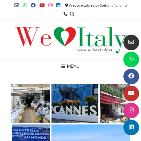
Skip
WeLoveItaly.eu by Stefania Tardino
to
content
MENU