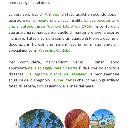
pane, dai gioielli ai dolci.
La vera sorpresa di
Antibes
è stato qualche secondo dopo il
quartiere del
Safranier
,
una chicca insolita.
La sua peculiarità è
che si autodefinisce
“Comune Libero”
dal 1966
: l’intento della
sua anarchia romantica era quello di mantenere vive le usanze
marinare. Tutto intorno è come un quadro di
Monet
: decine di
decorazioni floreali che ingentiliscono ogni suo angolo ,
specialmente in
Rue du Bas-Castelet
.
Per concludere, riavviandomi verso i binari, sono
approdata
nella spiaggia della
Gravette
. È da lì che ho scorto a
distanza
la sagoma bianca del
Nomade
: la monumentale
scultura dello spagnolo
Jaume Plensa
che, come un guardiano
fatto di lettere, scruta immobile la linea del mare.