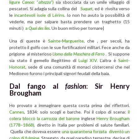
ligure
Canoa
: “
altezza
”)
sia sbocciata da un umile villaggio di
pescatori. Si adagia sulla collina del
Suquet
,
ed è rivolta verso
le
incantevoli isole di Lérins
. Io non ho avuto la possibilità di
vederle, ma per salpare basta prendere un traghetto (15
minuti )
a
Quai des îles
. Un buon mtivo per tornare|
Una di queste è
Sainte-Marguerite
, che , per secoli, ha
protetto il golfo con le sue fortificazioni militari. Fece anche da
prigione al misterioso
Uomo dalla Maschera di Ferro
.
Si suppone
sia stato il gemello illegittimo di
Luigi XIV.
L’altra è
Saint-
Honorat
, sede di una comunità di monaci cistercensi che nel
Medioevo furono i principali signori feudali della baia.
Dal fango al
fashion
: Sir Henry
Brougham
Ho provato a immaginare questa costa prima dei riflettori.
Cannes
, 1834: solo scogli e barche. Poi il colpo di scena:
il
colera bloccò la carrozza del barone
inglese
Henry Brougham
(1778–1868),
diretto in Italia per problemi di salute familiari.
Quella che doveva essere
una quarantena forzata diventò un
colpo di fulmine.
Stregato da quel paradiso terrestre, decise di