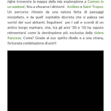
righe troverete la mappa della mia esplorazione a
Cannes in
un
weekend
, fino a sfiorarne i dintorni:
Antibes
e
Saint-Tropez
.
Un percorso ritmato da una natura fatta di paesaggi
mozzafiato, e da quell’ ospitalità discreta che si palesa nei
sorrisi dei suoi abitanti. Seguitemi per i sali e scendi di un
antico borgo marinaro, che, tra gli anni ’30 e ’50 ha saputo
reinventarsi come la destinazione più esclusiva della
riviera
francese
. Come? Grazie al suo spirito ribelle e a una strana,
fortunata combinazione di astri!