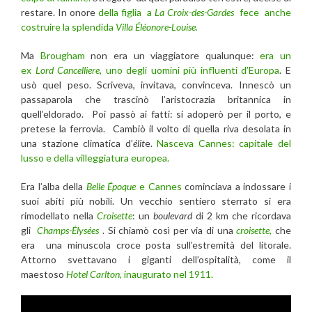
restare. In onore
della figlia a
La Croix-des-Gardes
fece anche
costruire la splendida
Villa Éléonore-Louise.
Ma
Brougham
non era un viaggiatore qualunque:
era un
ex
Lord Cancelliere
, uno degli uomini più influenti d’Europa
. E
usò quel peso. Scriveva, invitava, convinceva. Innescò un
passaparola che trascinò l’aristocrazia britannica in
quell’eldorado. Poi passò ai fatti: si adoperò per il porto, e
pretese la ferrovia. Cambiò il volto di quella riva desolata in
una stazione climatica d’
élit
e.
Nasceva Cannes: capitale del
lusso e della villeggiatura europea.
Era l’alba della
Belle Époque
e Cannes
cominciava a indossare i
suoi abiti più nobili. Un vecchio sentiero sterrato si era
rimodellato nella
Croisette
: un
boulevard
di 2 km che ricordava
gli
Champs-Élysées
. Si chiamò così per via di una
croisette
,
che
era una minuscola croce posta sull’estremità del litorale.
Attorno svettavano i giganti dell’ospitalità, come il
maestoso
Hotel Carlton
, inaugurato nel 1911.