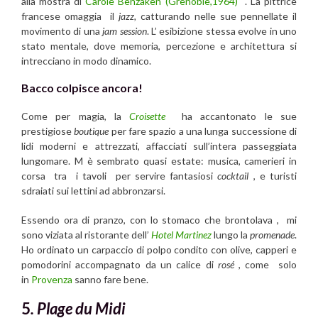
alla mostra di
Carole Benzaken (Grenoble,1964)
. La pittrice
francese omaggia il
jazz,
catturando nelle sue pennellate il
movimento di una
jam session
. L’ esibizione stessa evolve in uno
stato mentale, dove memoria, percezione e architettura si
intrecciano in modo dinamico.
Bacco colpisce ancora!
Come per magia, la
Croisette
ha accantonato le sue
prestigiose
boutique
per fare spazio a una lunga successione di
lidi moderni e attrezzati, affacciati sull’intera passeggiata
lungomare. M è sembrato quasi estate: musica, camerieri in
corsa tra i tavoli per servire fantasiosi
cocktail
, e turisti
sdraiati sui lettini ad abbronzarsi.
Essendo ora di pranzo, con lo stomaco che brontolava , mi
sono viziata al ristorante dell’
Hotel Martinez
lungo la
promenade
.
Ho ordinato un carpaccio di polpo condito con olive, capperi e
pomodorini accompagnato da un calice di
rosé
, come solo
in
Provenza
sanno fare bene.
5
. Plage du Midi