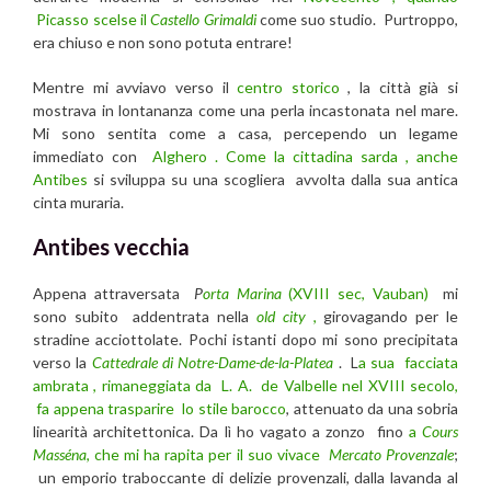
Picasso scelse il
Castello Grimaldi
come suo studio. Purtroppo,
era chiuso e non sono potuta entrare!
Mentre mi avviavo verso il
centro storico
, la città già si
mostrava in lontananza come una perla incastonata nel mare.
Mi sono sentita come a casa, percependo un legame
immediato con
Alghero . Come la cittadina sarda , anche
Antibes
si sviluppa su una scogliera avvolta dalla sua antica
cinta muraria.
Antibes vecchia
Appena attraversata
P
orta Marina
(XVIII sec, Vauban)
mi
sono subito addentrata nella
old city
,
girovagando per le
stradine acciottolate. Pochi istanti dopo mi sono precipitata
verso la
Cattedrale di Notre-Dame-de-la-Platea
. L
a sua facciata
ambrata , rimaneggiata da L. A. de Valbelle nel XVIII secolo,
fa appena trasparire lo stile barocco
, attenuato da una sobria
linearità architettonica. Da lì ho vagato a zonzo fino
a
Cours
Masséna
, che mi ha rapita per il suo vivace
Mercato Provenzale
;
un emporio traboccante di delizie provenzali, dalla lavanda al