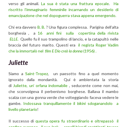
verso gli animali.
La sua è stata una frattura epocale
.
Ha
riscritto l’immaginario femminile incarnando un desiderio di
emancipazione che nel dopoguerra stava appena emergendo.
Chi era davvero
B. B.
? Una figura complessa. Parigina dell’alta
borghesia , a
16 anni finì sulla copertina della rivista
ELLE
.
Quello fu il suo trampolino di lancio, e la catapultò nelle
braccia del futuro marito. Questi era
il regista Roger Vadim
che la immortalò nel
film E Dio creò la donna
(1956) .
Juliette
Siamo a
Saint-Tropez
, un paesotto fino a quel momento
ignorato dalla mondanità. Qui è ambientata la storia
di
Juliette, un’ orfana indomabile
, seducente come non mai,
che sconvolgeva il perbenismo borghese. Ballava il mambo
scalza con una gonna verde che volteggiando faceva vedere le
gambe.
Indossava tranquillamente il
bikini
sdoganandolo a
livello planetario
!
Il successo di
questa opera fu straordinario e oltrepassò il
confine europeo . Il suo
look
— capelli biondi spettinati, trucco