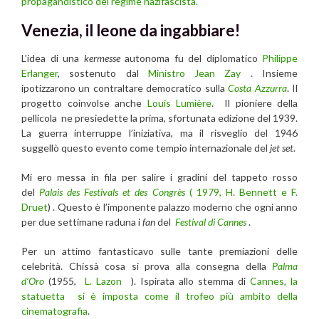
propagandistico del regime nazifascista.
Venezia, il leone da ingabbiare!
L’idea di una
kermesse
autonoma fu del diplomatico
Philippe
Erlanger
, sostenuto dal
Ministro Jean Zay
. Insieme
ipotizzarono un contraltare democratico sulla
Costa Azzurra
. Il
progetto coinvolse anche
Louis Lumière
. Il pioniere della
pellicola ne presiedette la prima, sfortunata edizione del 1939.
La guerra interruppe l’iniziativa, ma il risveglio del 1946
suggellò questo evento come tempio internazionale del
jet set
.
Mi ero messa in fila per salire i gradini del tappeto rosso
del
Palais des Festivals et des Congrès
( 1979, H.
Bennett e F.
Druet
) . Questo è l’imponente palazzo moderno che ogni anno
per due settimane raduna i
fan
del
Festival di Cannes
.
Per un attimo fantasticavo sulle tante premiazioni delle
celebrità. Chissà cosa si prova alla consegna della
Palma
d’Oro
(1955,
L. Lazon
). Ispirata allo stemma di
Cannes, la
statuetta si è imposta come il trofeo più ambito della
cinematografia
.