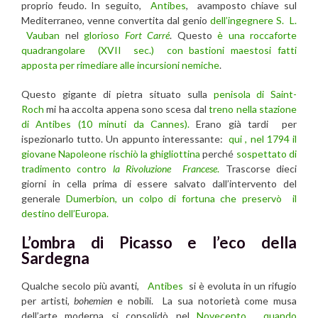
proprio feudo. In seguito,
Antibes
, avamposto chiave sul
Mediterraneo, venne convertita dal genio
dell’ingegnere S. L.
Vauban
nel
glorioso
Fort Carré
. Questo
è una roccaforte
quadrangolare (XVII sec.) con bastioni maestosi fatti
apposta per rimediare alle incursioni nemiche
.
Questo gigante di pietra situato sulla
penisola di Saint-
Roch
mi ha accolta appena sono scesa dal
treno nella stazione
di Antibes (10 minuti da Cannes).
Erano già tardi per
ispezionarlo tutto. Un appunto interessante:
qui , nel 1794 il
giovane Napoleone rischiò la ghigliottina
perché
sospettato di
tradimento contro
la Rivoluzione Francese
.
Trascorse dieci
giorni in cella prima di essere salvato dall’intervento del
generale
Dumerbion, un colpo di fortuna che preservò il
destino dell’Europa.
L’ombra di Picasso e l’eco della
Sardegna
Qualche secolo più avanti,
Antibes
si è evoluta in un rifugio
per artisti,
bohemien
e nobili. La sua notorietà come musa
dell’arte moderna si consolidò nel
Novecento , quando