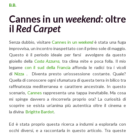
B.B.
Cannes in un
weekend
: oltre
il
Red Carpet
Senza dubbio, visitare
Cannes in un
weekend
è stata una fuga
improvvisa, un incontro inaspettato con il primo sole di maggio.
Questo è il periodo ideale per farsi avvolgere da questo
gioiello della
Costa Azzurra
,
tra clima mite e poca folla. Il mio
legame
con il sud della Francia
affonda le radici tra i vicoli
di
Nizza
. Diventa presto un’ossessione costante. Quale?
Quella di conoscere ogni sfumatura di questa terra in bilico tra
raffinatezza mediterranea e carattere ancestrale. In questo
scenario,
Cannes
rappresenta una tappa inevitabile. Ma cosa
mi spinge davvero a rincorrerla proprio ora? La curiosità di
scoprire se esista un’anima più autentica oltre il cinema e
la divina
Brigitte Bardot
.
Ed è stata proprio questa ricerca a indurmi a esplorarla con
occhi diversi, e a raccontarla in questo articolo. Tra queste