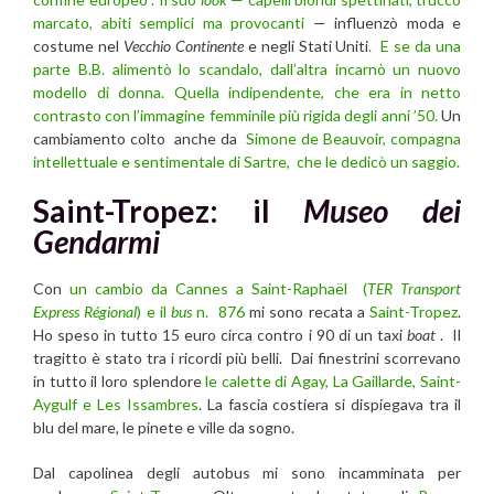
marcato, abiti semplici ma provocanti
— influenzò moda e
costume nel
Vecchio Continente
e negli Stati Uniti
. E se da una
parte B.B. alimentò lo scandalo, dall’altra incarnò un nuovo
modello di donna. Quella
indipendente, che era in netto
contrasto con l’immagine femminile più rigida degli anni ’50.
Un
cambiamento colto anche da
Simone de Beauvoir, compagna
intellettuale e sentimentale di Sartre, che le dedicò un saggio.
Saint-Tropez: il
Museo dei
Gendarmi
Con
un cambio da Cannes a Saint-Raphaël (
TER Transport
Express Régional
) e il
bus
n. 876
mi sono recata a
Saint-Tropez
.
Ho speso in tutto 15 euro circa contro i 90 di un taxi
boat
. Il
tragitto è stato tra i ricordi più belli. Dai finestrini scorrevano
in tutto il loro splendore
le calette di Agay, La Gaillarde, Saint-
Aygulf e Les Issambres
. La fascia costiera si dispiegava tra il
blu del mare, le pinete e ville da sogno.
Dal capolinea degli autobus mi sono incamminata per