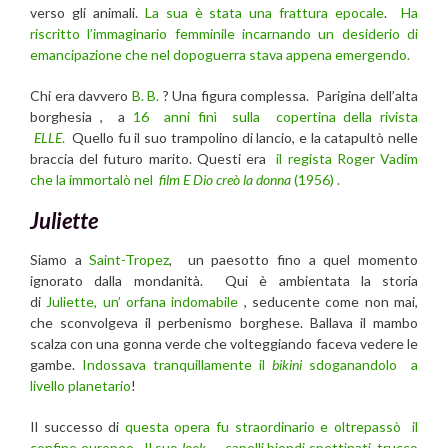
verso gli animali.
La sua è stata una frattura epocale
.
Ha
riscritto l’immaginario femminile incarnando un desiderio di
emancipazione che nel dopoguerra stava appena emergendo.
Chi era davvero
B. B.
? Una figura complessa. Parigina dell’alta
borghesia , a
16 anni finì sulla copertina della rivista
ELLE
.
Quello fu il suo trampolino di lancio, e la catapultò nelle
braccia del futuro marito. Questi era
il regista Roger Vadim
che la immortalò nel
film E Dio creò la donna
(1956) .
Juliette
Siamo a
Saint-Tropez
, un paesotto fino a quel momento
ignorato dalla mondanità. Qui è ambientata la storia
di
Juliette, un’ orfana indomabile
, seducente come non mai,
che sconvolgeva il perbenismo borghese. Ballava il mambo
scalza con una gonna verde che volteggiando faceva vedere le
gambe.
Indossava tranquillamente il
bikini
sdoganandolo a
livello planetario
!
Il successo di
questa opera fu straordinario e oltrepassò il
confine europeo . Il suo
look
— capelli biondi spettinati, trucco