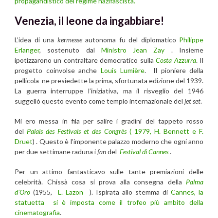
propagandistico del regime nazifascista.
Venezia, il leone da ingabbiare!
L’idea di una
kermesse
autonoma fu del diplomatico
Philippe
Erlanger
, sostenuto dal
Ministro Jean Zay
. Insieme
ipotizzarono un contraltare democratico sulla
Costa Azzurra
. Il
progetto coinvolse anche
Louis Lumière
. Il pioniere della
pellicola ne presiedette la prima, sfortunata edizione del 1939.
La guerra interruppe l’iniziativa, ma il risveglio del 1946
suggellò questo evento come tempio internazionale del
jet set
.
Mi ero messa in fila per salire i gradini del tappeto rosso
del
Palais des Festivals et des Congrès
( 1979, H.
Bennett e F.
Druet
) . Questo è l’imponente palazzo moderno che ogni anno
per due settimane raduna i
fan
del
Festival di Cannes
.
Per un attimo fantasticavo sulle tante premiazioni delle
celebrità. Chissà cosa si prova alla consegna della
Palma
d’Oro
(1955,
L. Lazon
). Ispirata allo stemma di
Cannes, la
statuetta si è imposta come il trofeo più ambito della
cinematografia
.