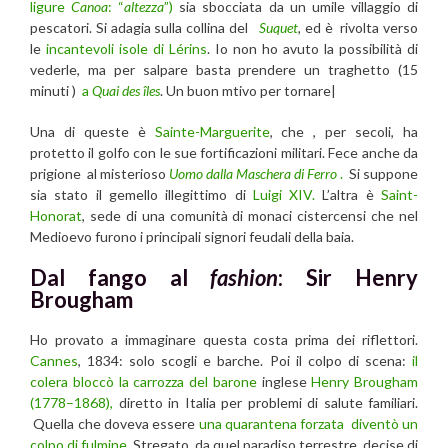
ligure
Canoa
: “
altezza
”)
sia sbocciata da un umile villaggio di
pescatori. Si adagia sulla collina del
Suquet
,
ed è rivolta verso
le
incantevoli isole di Lérins
. Io non ho avuto la possibilità di
vederle, ma per salpare basta prendere un traghetto (15
minuti )
a
Quai des îles
. Un buon mtivo per tornare|
Una di queste è
Sainte-Marguerite
, che , per secoli, ha
protetto il golfo con le sue fortificazioni militari. Fece anche da
prigione al misterioso
Uomo dalla Maschera di Ferro
.
Si suppone
sia stato il gemello illegittimo di
Luigi XIV.
L’altra è
Saint-
Honorat
, sede di una comunità di monaci cistercensi che nel
Medioevo furono i principali signori feudali della baia.
Dal fango al
fashion
: Sir Henry
Brougham
Ho provato a immaginare questa costa prima dei riflettori.
Cannes
, 1834: solo scogli e barche. Poi il colpo di scena:
il
colera bloccò la carrozza del barone
inglese
Henry Brougham
(1778–1868),
diretto in Italia per problemi di salute familiari.
Quella che doveva essere
una quarantena forzata diventò un
colpo di fulmine.
Stregato da quel paradiso terrestre, decise di