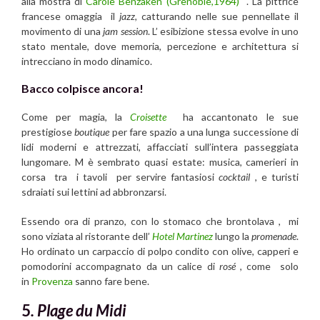
alla mostra di
Carole Benzaken (Grenoble,1964)
. La pittrice
francese omaggia il
jazz,
catturando nelle sue pennellate il
movimento di una
jam session
. L’ esibizione stessa evolve in uno
stato mentale, dove memoria, percezione e architettura si
intrecciano in modo dinamico.
Bacco colpisce ancora!
Come per magia, la
Croisette
ha accantonato le sue
prestigiose
boutique
per fare spazio a una lunga successione di
lidi moderni e attrezzati, affacciati sull’intera passeggiata
lungomare. M è sembrato quasi estate: musica, camerieri in
corsa tra i tavoli per servire fantasiosi
cocktail
, e turisti
sdraiati sui lettini ad abbronzarsi.
Essendo ora di pranzo, con lo stomaco che brontolava , mi
sono viziata al ristorante dell’
Hotel Martinez
lungo la
promenade
.
Ho ordinato un carpaccio di polpo condito con olive, capperi e
pomodorini accompagnato da un calice di
rosé
, come solo
in
Provenza
sanno fare bene.
5
. Plage du Midi