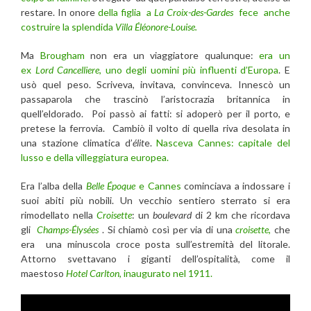
restare. In onore
della figlia a
La Croix-des-Gardes
fece anche
costruire la splendida
Villa Éléonore-Louise.
Ma
Brougham
non era un viaggiatore qualunque:
era un
ex
Lord Cancelliere
, uno degli uomini più influenti d’Europa
. E
usò quel peso. Scriveva, invitava, convinceva. Innescò un
passaparola che trascinò l’aristocrazia britannica in
quell’eldorado. Poi passò ai fatti: si adoperò per il porto, e
pretese la ferrovia. Cambiò il volto di quella riva desolata in
una stazione climatica d’
élit
e.
Nasceva Cannes: capitale del
lusso e della villeggiatura europea.
Era l’alba della
Belle Époque
e Cannes
cominciava a indossare i
suoi abiti più nobili. Un vecchio sentiero sterrato si era
rimodellato nella
Croisette
: un
boulevard
di 2 km che ricordava
gli
Champs-Élysées
. Si chiamò così per via di una
croisette
,
che
era una minuscola croce posta sull’estremità del litorale.
Attorno svettavano i giganti dell’ospitalità, come il
maestoso
Hotel Carlton
, inaugurato nel 1911.