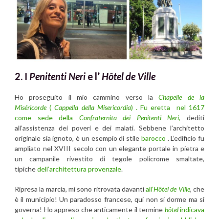
2. I
Penitenti Neri
e l’
Hôtel de Ville
Ho proseguito il mio cammino verso la
Chapelle de la
Miséricorde
(
Cappella della Misericordia
) . Fu eretta nel 1617
come sede della
Confraternita dei Penitenti Neri
,
dediti
all’assistenza dei poveri e dei malati. Sebbene l’architetto
originale sia ignoto, è un esempio di stile
barocco
. L’edificio fu
ampliato nel XVIII secolo con un elegante portale in pietra e
un campanile rivestito di tegole policrome smaltate,
tipiche
dell’architettura provenzale
.
Ripresa la marcia, mi sono ritrovata davanti
all’
Hôtel de Ville
, che
è il municipio! Un paradosso francese, qui non si dorme ma si
governa! Ho appreso che anticamente il termine
hôtel
indicava