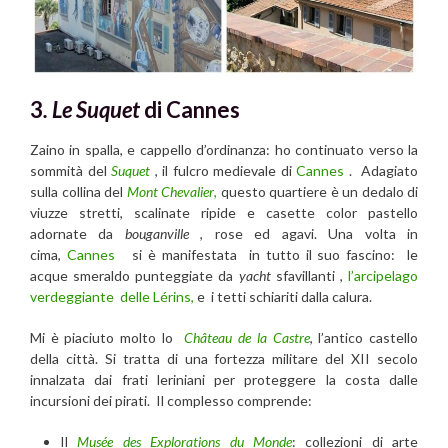
3
. Le
Suquet
di Cannes
Zaino in spalla, e cappello d’ordinanza: ho continuato verso la
sommità del
Suquet
, il fulcro medievale di
Cannes
. Adagiato
sulla collina del
Mont Chevalier
,
questo quartiere è un dedalo di
viuzze stretti, scalinate ripide e casette color pastello
adornate da
bouganville
, rose ed agavi. Una volta in
cima,
Cannes
si è manifestata in tutto il suo fascino: le
acque smeraldo punteggiate da
yacht
sfavillanti ,
l’arcipelago
verdeggiante delle Lérins,
e i tetti schiariti dalla calura.
Mi è piaciuto molto lo
Château de la Castre
, l’antico castello
della città. Si tratta di una fortezza militare del XII secolo
innalzata dai frati leriniani per proteggere la costa dalle
incursioni dei pirati. Il complesso comprende:
Il
Musée des Explorations du Monde
: collezioni di arte