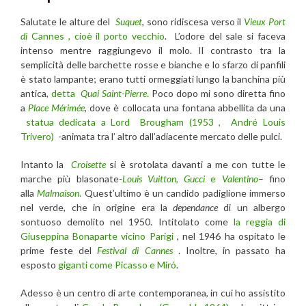
Salutate le alture del
Suquet
, sono ridiscesa verso il
Vieux Port
di
Cannes
,
cioè il porto vecchio
. L’odore del sale si faceva
intenso mentre raggiungevo il molo. Il contrasto tra la
semplicità delle barchette rosse e bianche e lo sfarzo di panfili
è stato lampante; erano tutti ormeggiati lungo la banchina più
antica,
detta
Quai Saint-Pierre
.
Poco dopo mi sono diretta fino
a
Place Mérimée
, dove è collocata una fontana abbellita da una
statua dedicata a Lord Brougham (1953 , André Louis
Trivero)
-animata tra l’ altro dall’adiacente mercato delle pulci.
Intanto la
Croisette
si è srotolata davanti a me con tutte le
marche più blasonate-
Louis Vuitton
,
Gucci
e
Valentino
– fino
alla
Malmaison
.
Quest’ultimo è un candido padiglione immerso
nel verde, che in origine era la
dependance
di un albergo
sontuoso demolito nel 1950. Intitolato come
la reggia di
Giuseppina Bonaparte vicino Parigi
, nel 1946 ha ospitato le
prime feste del
Festival di Cannes
. Inoltre, in passato ha
esposto
giganti come Picasso e Miró
.
Adesso è un centro di arte contemporanea, in cui ho assistito