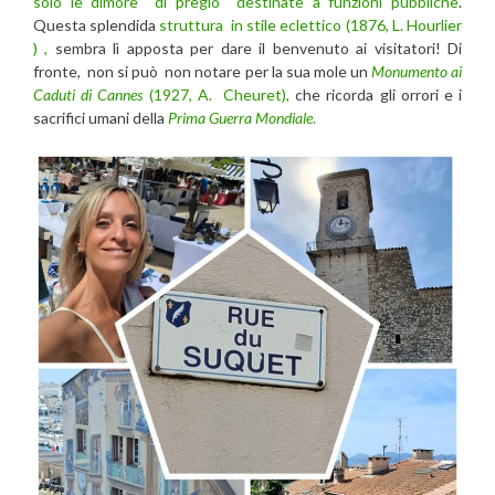
solo le dimore di pregio destinate a funzioni pubbliche
.
Questa splendida
struttura in stile eclettico (1876, L. Hourlier
) ,
sembra lì apposta per dare il benvenuto ai visitatori! Di
fronte, non si può non notare per la sua mole un
Monumento ai
Caduti di Cannes
(1927, A. Cheuret),
che ricorda gli orrori e i
sacrifici umani della
Prima Guerra Mondiale
.