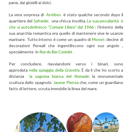
pane, dai gioielli ai dolci.
La vera sorpresa di
Antibes
è stato qualche secondo dopo il
quartiere del
Safranier
,
una chicca insolita.
La sua peculiarità è
che si autodefinisce
“Comune Libero”
dal 1966
: l’intento della
sua anarchia romantica era quello di mantenere vive le usanze
marinare. Tutto intorno è come un quadro di
Monet
: decine di
decorazioni floreali che ingentiliscono ogni suo angolo ,
specialmente in
Rue du Bas-Castelet
.
Per concludere, riavviandomi verso i binari, sono
approdata
nella spiaggia della
Gravette
. È da lì che ho scorto a
distanza
la sagoma bianca del
Nomade
: la monumentale
scultura dello spagnolo
Jaume Plensa
che, come un guardiano
fatto di lettere, scruta immobile la linea del mare.