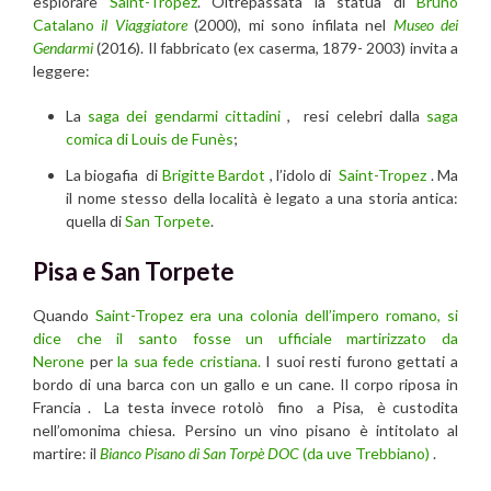
esplorare
Saint-Tropez
. Oltrepassata la statua di
Bruno
Catalano
il Viaggiatore
(2000), mi sono infilata nel
Museo dei
Gendarmi
(2016). Il fabbricato (ex caserma, 1879- 2003) invita a
leggere:
La
saga dei gendarmi cittadini
, resi celebri dalla
saga
comica di Louis de Funès
;
La biogafia di
Brigitte Bardot
, l’idolo di
Saint-Tropez
. Ma
il nome stesso della località è legato a una storia antica:
quella di
San Torpete
.
Pisa e San Torpete
Quando
Saint-Tropez
era una colonia dell’impero romano, si
dice che il santo fosse un ufficiale martirizzato da
Nerone
per
la sua fede cristiana.
I suoi resti furono gettati a
bordo di una barca con un gallo e un cane. Il corpo riposa in
Francia . La testa invece rotolò fino a Pisa, è custodita
nell’omonima chiesa. Persino un vino pisano è intitolato al
martire: il
Bianco Pisano di San Torpè DOC
(da uve Trebbiano)
.