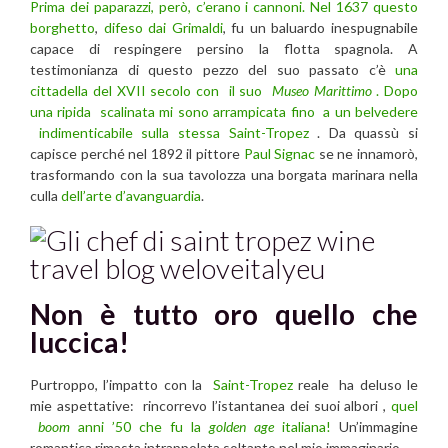
Prima dei paparazzi, però, c’erano i cannoni. Nel 1637 questo
borghetto
,
difeso dai Grimaldi
, fu un baluardo inespugnabile
capace di respingere persino la flotta spagnola. A
testimonianza di questo pezzo del suo passato c’è
una
cittadella del XVII secolo con il suo
Museo Marittimo
. Dopo
una ripida scalinata mi sono arrampicata fino a un belvedere
indimenticabile sulla stessa Saint-Tropez
. Da quassù si
capisce perché nel 1892 il pittore
Paul Signac
se ne innamorò,
trasformando con la sua tavolozza una borgata marinara nella
culla
dell’arte d’avanguardia
.
Non è tutto oro quello che
luccica!
Purtroppo, l’impatto con la
Saint-Tropez
reale ha deluso le
mie aspettative: rincorrevo l’istantanea dei suoi albori ,
quel
boom
anni ’50 che fu la
golden age
italiana!
Un’immagine
romantica rimasta intrappolata soltanto nel mio immaginario.