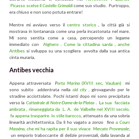
Picasso scelse il
Castello Grimaldi
come suo studio. Purtroppo,
era chiuso e non sono potuta entrare!
Mentre mi avviavo verso il
centro storico
, la città già si
mostrava in lontananza come una perla incastonata nel mare.
Mi sono sentita come a casa, percependo un legame
immediato con
Alghero . Come la cittadina sarda , anche
Antibes
si sviluppa su una scogliera avvolta dalla sua antica
cinta muraria.
Antibes vecchia
Appena attraversata
P
orta Marina
(XVIII sec, Vauban)
mi
sono subito addentrata nella
old city
,
girovagando per le
stradine acciottolate. Pochi istanti dopo mi sono precipitata
verso la
Cattedrale di Notre-Dame-de-la-Platea
. L
a sua facciata
ambrata , rimaneggiata da L. A. de Valbelle nel XVIII secolo,
fa appena trasparire lo stile barocco
, attenuato da una sobria
linearità architettonica. Da lì ho vagato a zonzo fino
a
Cours
Masséna
, che mi ha rapita per il suo vivace
Mercato Provenzale
;
un emporio traboccante di delizie provenzali, dalla lavanda al