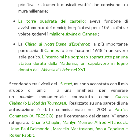
primitiva e strumenti musicali esotici che convivono tra
mura millenarie;
La torre quadrata del castello
: aveva funzione di
avvistamento dei nemici; inerpicatevi per i 109 scalini se
volete godervi il
migliore
skyline
di Cannes
;
La
Chiesa di Notre-Dame d’Espérance
: la più importante
parrocchia di
Cannes
fu terminata nel 1648 in un severo
stile gotico.
L’interno mi ha sorpreso soprattutto per una
statua dorata della Madonna, un capolavoro in legno
donato dall’
Abbazia di Lérins
nel XVI
Scendendo tra i vicoli del
Suquet
,
mi sono accostata con il mio
gruppo di amici a una ringhiera per venerare
un
murales
monumentale conosciuto come
Cannes
Cinéma
(o
L’Hôtel des Tournages
).
Realizzato su una parete di una
autostazione è stato commissionato nel 2004 a
Patrick
Commecy (A. FRESCO)
per il centenario del cinema. Vi erano
raffigurati:
Charlie Chaplin, Marilyn Monroe, Alfred Hitchcock,
Jean-Paul Belmondo , Marcello Mastroianni, fino a Topolino e
Roger Rabbit.