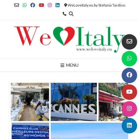
Skip
WeLoveItaly.eu by Stefania Tardino
to
content
MENU