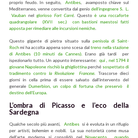
proprio feudo. In seguito,
Antibes
, avamposto chiave sul
Mediterraneo, venne convertita dal genio
dell’ingegnere S. L.
Vauban
nel
glorioso
Fort Carré
. Questo
è una roccaforte
quadrangolare (XVII sec.) con bastioni maestosi fatti
apposta per rimediare alle incursioni nemiche
.
Questo gigante di pietra situato sulla
penisola di Saint-
Roch
mi ha accolta appena sono scesa dal
treno nella stazione
di Antibes (10 minuti da Cannes).
Erano già tardi per
ispezionarlo tutto. Un appunto interessante:
qui , nel 1794 il
giovane Napoleone rischiò la ghigliottina
perché
sospettato di
tradimento contro
la Rivoluzione Francese
.
Trascorse dieci
giorni in cella prima di essere salvato dall’intervento del
generale
Dumerbion, un colpo di fortuna che preservò il
destino dell’Europa.
L’ombra di Picasso e l’eco della
Sardegna
Qualche secolo più avanti,
Antibes
si è evoluta in un rifugio
per artisti,
bohemien
e nobili. La sua notorietà come musa
dell’arte moderna si consolidò nel
Novecento , quando