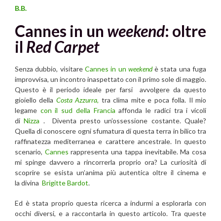
B.B.
Cannes in un
weekend
: oltre
il
Red Carpet
Senza dubbio, visitare
Cannes in un
weekend
è stata una fuga
improvvisa, un incontro inaspettato con il primo sole di maggio.
Questo è il periodo ideale per farsi avvolgere da questo
gioiello della
Costa Azzurra
,
tra clima mite e poca folla. Il mio
legame
con il sud della Francia
affonda le radici tra i vicoli
di
Nizza
. Diventa presto un’ossessione costante. Quale?
Quella di conoscere ogni sfumatura di questa terra in bilico tra
raffinatezza mediterranea e carattere ancestrale. In questo
scenario,
Cannes
rappresenta una tappa inevitabile. Ma cosa
mi spinge davvero a rincorrerla proprio ora? La curiosità di
scoprire se esista un’anima più autentica oltre il cinema e
la divina
Brigitte Bardot
.
Ed è stata proprio questa ricerca a indurmi a esplorarla con
occhi diversi, e a raccontarla in questo articolo. Tra queste