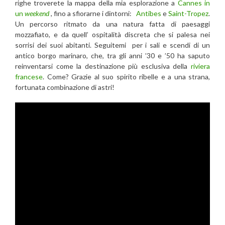
righe troverete la mappa della mia esplorazione a
Cannes in
un
weekend
, fino a sfiorarne i dintorni:
Antibes
e
Saint-Tropez
.
Un percorso ritmato da una natura fatta di paesaggi
mozzafiato, e da quell’ ospitalità discreta che si palesa nei
sorrisi dei suoi abitanti. Seguitemi per i sali e scendi di un
antico borgo marinaro, che, tra gli anni ’30 e ’50 ha saputo
reinventarsi come la destinazione più esclusiva della
riviera
francese
. Come? Grazie al suo spirito ribelle e a una strana,
fortunata combinazione di astri!