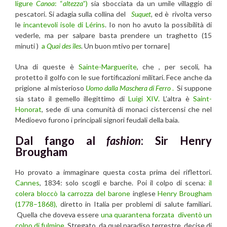
ligure
Canoa
: “
altezza
”)
sia sbocciata da un umile villaggio di
pescatori. Si adagia sulla collina del
Suquet
,
ed è rivolta verso
le
incantevoli isole di Lérins
. Io non ho avuto la possibilità di
vederle, ma per salpare basta prendere un traghetto (15
minuti )
a
Quai des îles
. Un buon mtivo per tornare|
Una di queste è
Sainte-Marguerite
, che , per secoli, ha
protetto il golfo con le sue fortificazioni militari. Fece anche da
prigione al misterioso
Uomo dalla Maschera di Ferro
.
Si suppone
sia stato il gemello illegittimo di
Luigi XIV.
L’altra è
Saint-
Honorat
, sede di una comunità di monaci cistercensi che nel
Medioevo furono i principali signori feudali della baia.
Dal fango al
fashion
: Sir Henry
Brougham
Ho provato a immaginare questa costa prima dei riflettori.
Cannes
, 1834: solo scogli e barche. Poi il colpo di scena:
il
colera bloccò la carrozza del barone
inglese
Henry Brougham
(1778–1868),
diretto in Italia per problemi di salute familiari.
Quella che doveva essere
una quarantena forzata diventò un
colpo di fulmine.
Stregato da quel paradiso terrestre, decise di