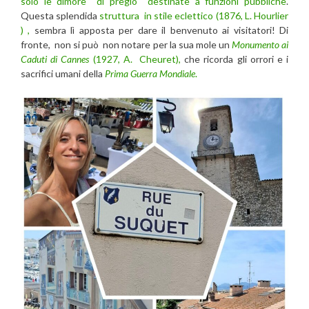
solo le dimore di pregio destinate a funzioni pubbliche
.
Questa splendida
struttura in stile eclettico (1876, L. Hourlier
) ,
sembra lì apposta per dare il benvenuto ai visitatori! Di
fronte, non si può non notare per la sua mole un
Monumento ai
Caduti di Cannes
(1927, A. Cheuret),
che ricorda gli orrori e i
sacrifici umani della
Prima Guerra Mondiale
.