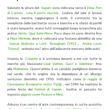
Salutate le alture del
Suquet
, sono ridiscesa verso il
Vieux Port
di
Cannes
,
cioè il porto vecchio
. L’odore del sale si faceva
intenso mentre raggiungevo il molo. Il contrasto tra la
semplicità delle barchette rosse e bianche e lo sfarzo di panfili
è stato lampante; erano tutti ormeggiati lungo la banchina più
antica,
detta
Quai Saint-Pierre
.
Poco dopo mi sono diretta fino
a
Place Mérimée
, dove è collocata una fontana abbellita da una
statua dedicata a Lord Brougham (1953 , André Louis
Trivero)
-animata tra l’ altro dall’adiacente mercato delle pulci.
Intanto la
Croisette
si è srotolata davanti a me con tutte le
marche più blasonate-
Louis Vuitton
,
Gucci
e
Valentino
– fino
alla
Malmaison
.
Quest’ultimo è un candido padiglione immerso
nel verde, che in origine era la
dependance
di un albergo
sontuoso demolito nel 1950. Intitolato come
la reggia di
Giuseppina Bonaparte vicino Parigi
, nel 1946 ha ospitato le
prime feste del
Festival di Cannes
. Inoltre, in passato ha
esposto
giganti come Picasso e Miró
.
Adesso è un centro di arte contemporanea, in cui ho assistito