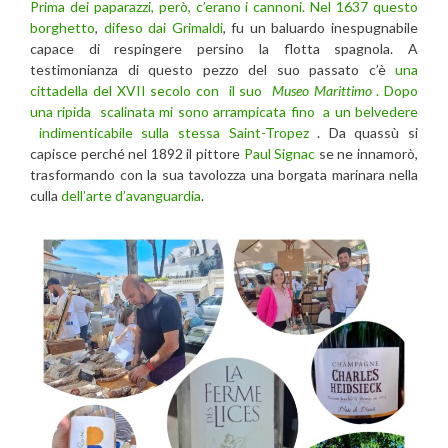
Prima dei paparazzi, però, c’erano i cannoni. Nel 1637 questo
borghetto
,
difeso dai Grimaldi
, fu un baluardo inespugnabile
capace di respingere persino la flotta spagnola. A
testimonianza di questo pezzo del suo passato c’è
una
cittadella del XVII secolo con il suo
Museo Marittimo
. Dopo
una ripida scalinata mi sono arrampicata fino a un belvedere
indimenticabile sulla stessa Saint-Tropez
. Da quassù si
capisce perché nel 1892 il pittore
Paul Signac
se ne innamorò,
trasformando con la sua tavolozza una borgata marinara nella
culla
dell’arte d’avanguardia
.