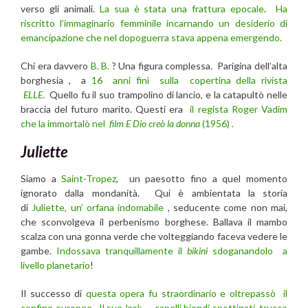
verso gli animali.
La sua è stata una frattura epocale
.
Ha
riscritto l’immaginario femminile incarnando un desiderio di
emancipazione che nel dopoguerra stava appena emergendo.
Chi era davvero
B. B.
? Una figura complessa. Parigina dell’alta
borghesia , a
16 anni finì sulla copertina della rivista
ELLE
.
Quello fu il suo trampolino di lancio, e la catapultò nelle
braccia del futuro marito. Questi era
il regista Roger Vadim
che la immortalò nel
film E Dio creò la donna
(1956) .
Juliette
Siamo a
Saint-Tropez
, un paesotto fino a quel momento
ignorato dalla mondanità. Qui è ambientata la storia
di
Juliette, un’ orfana indomabile
, seducente come non mai,
che sconvolgeva il perbenismo borghese. Ballava il mambo
scalza con una gonna verde che volteggiando faceva vedere le
gambe.
Indossava tranquillamente il
bikini
sdoganandolo a
livello planetario
!
Il successo di
questa opera fu straordinario e oltrepassò il
confine europeo . Il suo
look
— capelli biondi spettinati, trucco