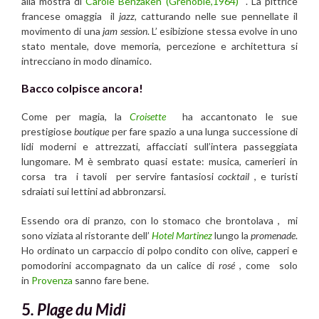
alla mostra di
Carole Benzaken (Grenoble,1964)
. La pittrice
francese omaggia il
jazz,
catturando nelle sue pennellate il
movimento di una
jam session
. L’ esibizione stessa evolve in uno
stato mentale, dove memoria, percezione e architettura si
intrecciano in modo dinamico.
Bacco colpisce ancora!
Come per magia, la
Croisette
ha accantonato le sue
prestigiose
boutique
per fare spazio a una lunga successione di
lidi moderni e attrezzati, affacciati sull’intera passeggiata
lungomare. M è sembrato quasi estate: musica, camerieri in
corsa tra i tavoli per servire fantasiosi
cocktail
, e turisti
sdraiati sui lettini ad abbronzarsi.
Essendo ora di pranzo, con lo stomaco che brontolava , mi
sono viziata al ristorante dell’
Hotel Martinez
lungo la
promenade
.
Ho ordinato un carpaccio di polpo condito con olive, capperi e
pomodorini accompagnato da un calice di
rosé
, come solo
in
Provenza
sanno fare bene.
5
. Plage du Midi