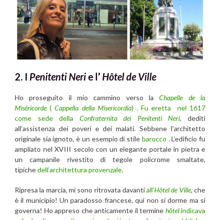
2. I
Penitenti Neri
e l’
Hôtel de Ville
Ho proseguito il mio cammino verso la
Chapelle de la
Miséricorde
(
Cappella della Misericordia
) . Fu eretta nel 1617
come sede della
Confraternita dei Penitenti Neri
,
dediti
all’assistenza dei poveri e dei malati. Sebbene l’architetto
originale sia ignoto, è un esempio di stile
barocco
. L’edificio fu
ampliato nel XVIII secolo con un elegante portale in pietra e
un campanile rivestito di tegole policrome smaltate,
tipiche
dell’architettura provenzale
.
Ripresa la marcia, mi sono ritrovata davanti
all’
Hôtel de Ville
, che
è il municipio! Un paradosso francese, qui non si dorme ma si
governa! Ho appreso che anticamente il termine
hôtel
indicava