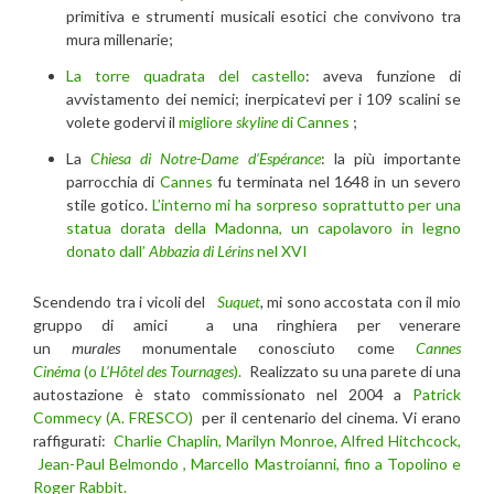
primitiva e strumenti musicali esotici che convivono tra
mura millenarie;
La torre quadrata del castello
: aveva funzione di
avvistamento dei nemici; inerpicatevi per i 109 scalini se
volete godervi il
migliore
skyline
di Cannes
;
La
Chiesa di Notre-Dame d’Espérance
: la più importante
parrocchia di
Cannes
fu terminata nel 1648 in un severo
stile gotico.
L’interno mi ha sorpreso soprattutto per una
statua dorata della Madonna, un capolavoro in legno
donato dall’
Abbazia di Lérins
nel XVI
Scendendo tra i vicoli del
Suquet
,
mi sono accostata con il mio
gruppo di amici a una ringhiera per venerare
un
murales
monumentale conosciuto come
Cannes
Cinéma
(o
L’Hôtel des Tournages
).
Realizzato su una parete di una
autostazione è stato commissionato nel 2004 a
Patrick
Commecy (A. FRESCO)
per il centenario del cinema. Vi erano
raffigurati:
Charlie Chaplin, Marilyn Monroe, Alfred Hitchcock,
Jean-Paul Belmondo , Marcello Mastroianni, fino a Topolino e
Roger Rabbit.