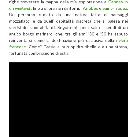
righe troverete la mappa della mia esplorazione a
Cannes in
un
weekend
, fino a sfiorarne i dintorni:
Antibes
e
Saint-Tropez
.
Un percorso ritmato da una natura fatta di paesaggi
mozzafiato, e da quell’ ospitalità discreta che si palesa nei
sorrisi dei suoi abitanti. Seguitemi per i sali e scendi di un
antico borgo marinaro, che, tra gli anni ’30 e ’50 ha saputo
reinventarsi come la destinazione più esclusiva della
riviera
francese
. Come? Grazie al suo spirito ribelle e a una strana,
fortunata combinazione di astri!