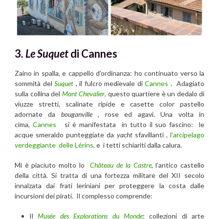
3
. Le
Suquet
di Cannes
Zaino in spalla, e cappello d’ordinanza: ho continuato verso la
sommità del
Suquet
, il fulcro medievale di
Cannes
. Adagiato
sulla collina del
Mont Chevalier
,
questo quartiere è un dedalo di
viuzze stretti, scalinate ripide e casette color pastello
adornate da
bouganville
, rose ed agavi. Una volta in
cima,
Cannes
si è manifestata in tutto il suo fascino: le
acque smeraldo punteggiate da
yacht
sfavillanti ,
l’arcipelago
verdeggiante delle Lérins,
e i tetti schiariti dalla calura.
Mi è piaciuto molto lo
Château de la Castre
, l’antico castello
della città. Si tratta di una fortezza militare del XII secolo
innalzata dai frati leriniani per proteggere la costa dalle
incursioni dei pirati. Il complesso comprende:
Il
Musée des Explorations du Monde
: collezioni di arte