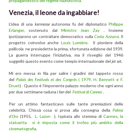
propagandistico del regime nazifascista.
Venezia, il leone da ingabbiare!
L’idea di una
kermesse
autonoma fu del diplomatico
Philippe
Erlanger
, sostenuto dal
Ministro Jean Zay
. Insieme
ipotizzarono un contraltare democratico sulla
Costa Azzurra
. Il
progetto coinvolse anche
Louis Lumière
. Il pioniere della
pellicola ne presiedette la prima, sfortunata edizione del 1939.
La guerra interruppe l’iniziativa, ma il risveglio del 1946
suggellò questo evento come tempio internazionale del
jet set
.
Mi ero messa in fila per salire i gradini del tappeto rosso
del
Palais des Festivals et des Congrès
( 1979, H.
Bennett e F.
Druet
) . Questo è l’imponente palazzo moderno che ogni anno
per due settimane raduna i
fan
del
Festival di Cannes
.
Per un attimo fantasticavo sulle tante premiazioni delle
celebrità. Chissà cosa si prova alla consegna della
Palma
d’Oro
(1955,
L. Lazon
). Ispirata allo stemma di
Cannes, la
statuetta si è imposta come il trofeo più ambito della
cinematografia
.