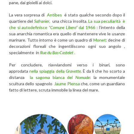
pane, dai gioielli ai dolci.
La vera sorpresa di
Antibes
è stato qualche secondo dopo il
quartiere del
Safranier
,
una chicca insolita.
La sua peculiarità è
che si autodefinisce
“Comune Libero”
dal 1966
: l’intento della
sua anarchia romantica era quello di mantenere vive le usanze
marinare. Tutto intorno è come un quadro di
Monet
: decine di
decorazioni floreali che ingentiliscono ogni suo angolo ,
specialmente in
Rue du Bas-Castelet
.
Per concludere, riavviandomi verso i binari, sono
approdata
nella spiaggia della
Gravette
. È da lì che ho scorto a
distanza
la sagoma bianca del
Nomade
: la monumentale
scultura dello spagnolo
Jaume Plensa
che, come un guardiano
fatto di lettere, scruta immobile la linea del mare.