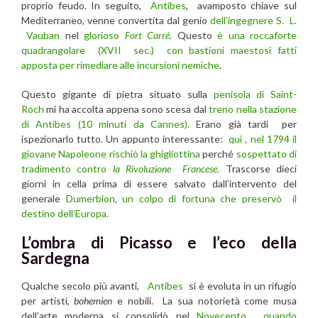
proprio feudo. In seguito,
Antibes
, avamposto chiave sul
Mediterraneo, venne convertita dal genio
dell’ingegnere S. L.
Vauban
nel
glorioso
Fort Carré
. Questo
è una roccaforte
quadrangolare (XVII sec.) con bastioni maestosi fatti
apposta per rimediare alle incursioni nemiche
.
Questo gigante di pietra situato sulla
penisola di Saint-
Roch
mi ha accolta appena sono scesa dal
treno nella stazione
di Antibes (10 minuti da Cannes).
Erano già tardi per
ispezionarlo tutto. Un appunto interessante:
qui , nel 1794 il
giovane Napoleone rischiò la ghigliottina
perché
sospettato di
tradimento contro
la Rivoluzione Francese
.
Trascorse dieci
giorni in cella prima di essere salvato dall’intervento del
generale
Dumerbion, un colpo di fortuna che preservò il
destino dell’Europa.
L’ombra di Picasso e l’eco della
Sardegna
Qualche secolo più avanti,
Antibes
si è evoluta in un rifugio
per artisti,
bohemien
e nobili. La sua notorietà come musa
dell’arte moderna si consolidò nel
Novecento , quando