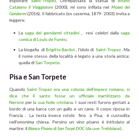
esplorare
Saint-Tropez
. Oltrepassata la statua di
Bruno
Catalano
il Viaggiatore
(2000), mi sono infilata nel
Museo dei
Gendarmi
(2016). Il fabbricato (ex caserma, 1879- 2003) invita a
leggere:
La
saga dei gendarmi cittadini
, resi celebri dalla
saga
comica di Louis de Funès
;
La biogafia di
Brigitte Bardot
, l’idolo di
Saint-Tropez
. Ma
il nome stesso della località è legato a una storia antica:
quella di
San Torpete
.
Pisa e San Torpete
Quando
Saint-Tropez
era una colonia dell’impero romano, si
dice che il santo fosse un ufficiale martirizzato da
Nerone
per
la sua fede cristiana.
I suoi resti furono gettati a
bordo di una barca con un gallo e un cane. Il corpo riposa in
Francia . La testa invece rotolò fino a Pisa, è custodita
nell’omonima chiesa. Persino un vino pisano è intitolato al
martire: il
Bianco Pisano di San Torpè DOC
(da uve Trebbiano)
.