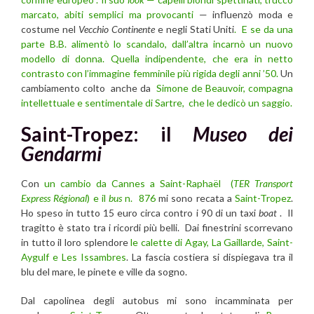
marcato, abiti semplici ma provocanti
— influenzò moda e
costume nel
Vecchio Continente
e negli Stati Uniti
. E se da una
parte B.B. alimentò lo scandalo, dall’altra incarnò un nuovo
modello di donna. Quella
indipendente, che era in netto
contrasto con l’immagine femminile più rigida degli anni ’50.
Un
cambiamento colto anche da
Simone de Beauvoir, compagna
intellettuale e sentimentale di Sartre, che le dedicò un saggio.
Saint-Tropez: il
Museo dei
Gendarmi
Con
un cambio da Cannes a Saint-Raphaël (
TER Transport
Express Régional
) e il
bus
n. 876
mi sono recata a
Saint-Tropez
.
Ho speso in tutto 15 euro circa contro i 90 di un taxi
boat
. Il
tragitto è stato tra i ricordi più belli. Dai finestrini scorrevano
in tutto il loro splendore
le calette di Agay, La Gaillarde, Saint-
Aygulf e Les Issambres
. La fascia costiera si dispiegava tra il
blu del mare, le pinete e ville da sogno.
Dal capolinea degli autobus mi sono incamminata per