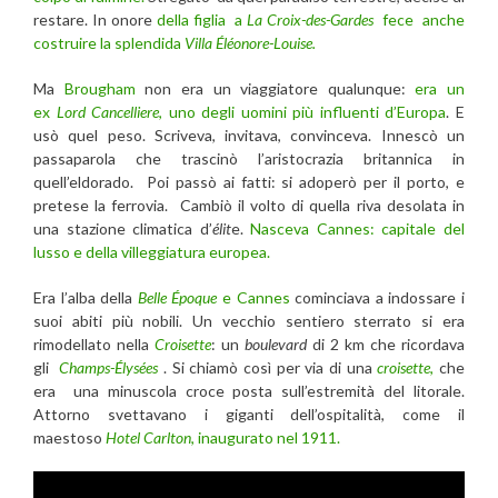
restare. In onore
della figlia a
La Croix-des-Gardes
fece anche
costruire la splendida
Villa Éléonore-Louise.
Ma
Brougham
non era un viaggiatore qualunque:
era un
ex
Lord Cancelliere
, uno degli uomini più influenti d’Europa
. E
usò quel peso. Scriveva, invitava, convinceva. Innescò un
passaparola che trascinò l’aristocrazia britannica in
quell’eldorado. Poi passò ai fatti: si adoperò per il porto, e
pretese la ferrovia. Cambiò il volto di quella riva desolata in
una stazione climatica d’
élit
e.
Nasceva Cannes: capitale del
lusso e della villeggiatura europea.
Era l’alba della
Belle Époque
e Cannes
cominciava a indossare i
suoi abiti più nobili. Un vecchio sentiero sterrato si era
rimodellato nella
Croisette
: un
boulevard
di 2 km che ricordava
gli
Champs-Élysées
. Si chiamò così per via di una
croisette
,
che
era una minuscola croce posta sull’estremità del litorale.
Attorno svettavano i giganti dell’ospitalità, come il
maestoso
Hotel Carlton
, inaugurato nel 1911.