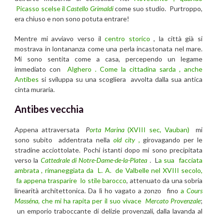
Picasso scelse il
Castello Grimaldi
come suo studio. Purtroppo,
era chiuso e non sono potuta entrare!
Mentre mi avviavo verso il
centro storico
, la città già si
mostrava in lontananza come una perla incastonata nel mare.
Mi sono sentita come a casa, percependo un legame
immediato con
Alghero . Come la cittadina sarda , anche
Antibes
si sviluppa su una scogliera avvolta dalla sua antica
cinta muraria.
Antibes vecchia
Appena attraversata
P
orta Marina
(XVIII sec, Vauban)
mi
sono subito addentrata nella
old city
,
girovagando per le
stradine acciottolate. Pochi istanti dopo mi sono precipitata
verso la
Cattedrale di Notre-Dame-de-la-Platea
. L
a sua facciata
ambrata , rimaneggiata da L. A. de Valbelle nel XVIII secolo,
fa appena trasparire lo stile barocco
, attenuato da una sobria
linearità architettonica. Da lì ho vagato a zonzo fino
a
Cours
Masséna
, che mi ha rapita per il suo vivace
Mercato Provenzale
;
un emporio traboccante di delizie provenzali, dalla lavanda al