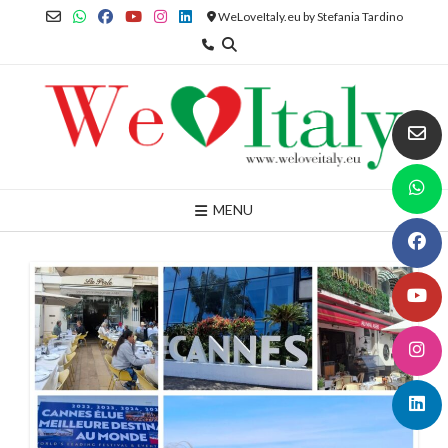
Skip
WeLoveItaly.eu by Stefania Tardino
to
content
MENU