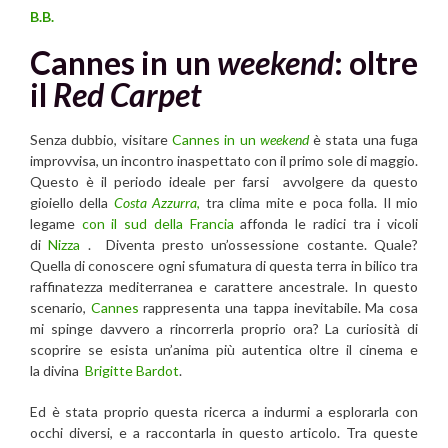
B.B.
Cannes in un
weekend
: oltre
il
Red Carpet
Senza dubbio, visitare
Cannes in un
weekend
è stata una fuga
improvvisa, un incontro inaspettato con il primo sole di maggio.
Questo è il periodo ideale per farsi avvolgere da questo
gioiello della
Costa Azzurra
,
tra clima mite e poca folla. Il mio
legame
con il sud della Francia
affonda le radici tra i vicoli
di
Nizza
. Diventa presto un’ossessione costante. Quale?
Quella di conoscere ogni sfumatura di questa terra in bilico tra
raffinatezza mediterranea e carattere ancestrale. In questo
scenario,
Cannes
rappresenta una tappa inevitabile. Ma cosa
mi spinge davvero a rincorrerla proprio ora? La curiosità di
scoprire se esista un’anima più autentica oltre il cinema e
la divina
Brigitte Bardot
.
Ed è stata proprio questa ricerca a indurmi a esplorarla con
occhi diversi, e a raccontarla in questo articolo. Tra queste