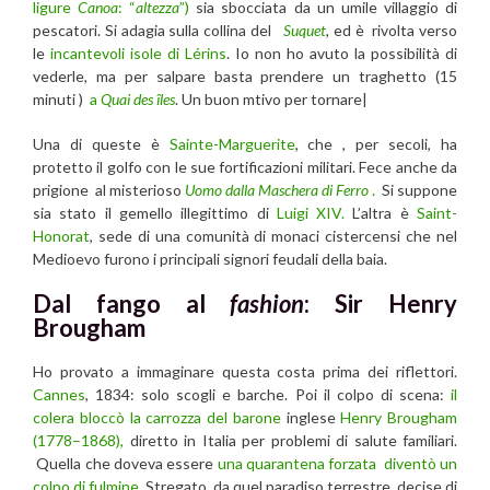
ligure
Canoa
: “
altezza
”)
sia sbocciata da un umile villaggio di
pescatori. Si adagia sulla collina del
Suquet
,
ed è rivolta verso
le
incantevoli isole di Lérins
. Io non ho avuto la possibilità di
vederle, ma per salpare basta prendere un traghetto (15
minuti )
a
Quai des îles
. Un buon mtivo per tornare|
Una di queste è
Sainte-Marguerite
, che , per secoli, ha
protetto il golfo con le sue fortificazioni militari. Fece anche da
prigione al misterioso
Uomo dalla Maschera di Ferro
.
Si suppone
sia stato il gemello illegittimo di
Luigi XIV.
L’altra è
Saint-
Honorat
, sede di una comunità di monaci cistercensi che nel
Medioevo furono i principali signori feudali della baia.
Dal fango al
fashion
: Sir Henry
Brougham
Ho provato a immaginare questa costa prima dei riflettori.
Cannes
, 1834: solo scogli e barche. Poi il colpo di scena:
il
colera bloccò la carrozza del barone
inglese
Henry Brougham
(1778–1868),
diretto in Italia per problemi di salute familiari.
Quella che doveva essere
una quarantena forzata diventò un
colpo di fulmine.
Stregato da quel paradiso terrestre, decise di