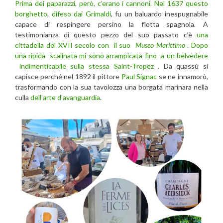
Prima dei paparazzi, però, c’erano i cannoni. Nel 1637 questo
borghetto
,
difeso dai Grimaldi
, fu un baluardo inespugnabile
capace di respingere persino la flotta spagnola. A
testimonianza di questo pezzo del suo passato c’è
una
cittadella del XVII secolo con il suo
Museo Marittimo
. Dopo
una ripida scalinata mi sono arrampicata fino a un belvedere
indimenticabile sulla stessa Saint-Tropez
. Da quassù si
capisce perché nel 1892 il pittore
Paul Signac
se ne innamorò,
trasformando con la sua tavolozza una borgata marinara nella
culla
dell’arte d’avanguardia
.