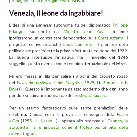
propagandistico del regime nazifascista.
Venezia, il leone da ingabbiare!
L’idea di una
kermesse
autonoma fu del diplomatico
Philippe
Erlanger
, sostenuto dal
Ministro Jean Zay
. Insieme
ipotizzarono un contraltare democratico sulla
Costa Azzurra
. Il
progetto coinvolse anche
Louis Lumière
. Il pioniere della
pellicola ne presiedette la prima, sfortunata edizione del 1939.
La guerra interruppe l’iniziativa, ma il risveglio del 1946
suggellò questo evento come tempio internazionale del
jet set
.
Mi ero messa in fila per salire i gradini del tappeto rosso
del
Palais des Festivals et des Congrès
( 1979, H.
Bennett e F.
Druet
) . Questo è l’imponente palazzo moderno che ogni anno
per due settimane raduna i
fan
del
Festival di Cannes
.
Per un attimo fantasticavo sulle tante premiazioni delle
celebrità. Chissà cosa si prova alla consegna della
Palma
d’Oro
(1955,
L. Lazon
). Ispirata allo stemma di
Cannes, la
statuetta si è imposta come il trofeo più ambito della
cinematografia
.