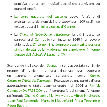
primitiva e strumenti musicali esotici che convivono tra
mura millenarie;
La torre quadrata del castello
: aveva funzione di
avvistamento dei nemici; inerpicatevi per i 109 scalini se
volete godervi il
migliore
skyline
di Cannes
;
La
Chiesa di Notre-Dame d’Espérance
: la più importante
parrocchia di
Cannes
fu terminata nel 1648 in un severo
stile gotico.
L’interno mi ha sorpreso soprattutto per una
statua dorata della Madonna, un capolavoro in legno
donato dall’
Abbazia di Lérins
nel XVI
Scendendo tra i vicoli del
Suquet
,
mi sono accostata con il mio
gruppo di amici a una ringhiera per venerare
un
murales
monumentale conosciuto come
Cannes
Cinéma
(o
L’Hôtel des Tournages
).
Realizzato su una parete di una
autostazione è stato commissionato nel 2004 a
Patrick
Commecy (A. FRESCO)
per il centenario del cinema. Vi erano
raffigurati:
Charlie Chaplin, Marilyn Monroe, Alfred Hitchcock,
Jean-Paul Belmondo , Marcello Mastroianni, fino a Topolino e
Roger Rabbit.