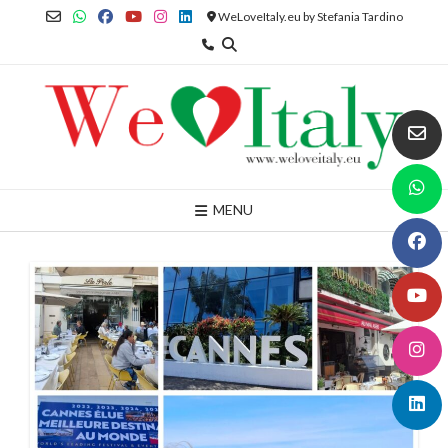
Skip
WeLoveItaly.eu by Stefania Tardino
to
content
MENU