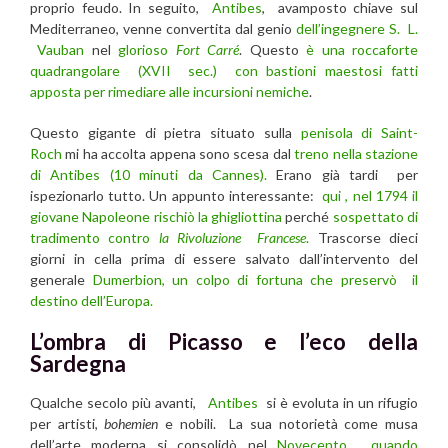
proprio feudo. In seguito,
Antibes
, avamposto chiave sul
Mediterraneo, venne convertita dal genio
dell’ingegnere S. L.
Vauban
nel
glorioso
Fort Carré
. Questo
è una roccaforte
quadrangolare (XVII sec.) con bastioni maestosi fatti
apposta per rimediare alle incursioni nemiche
.
Questo gigante di pietra situato sulla
penisola di Saint-
Roch
mi ha accolta appena sono scesa dal
treno nella stazione
di Antibes (10 minuti da Cannes).
Erano già tardi per
ispezionarlo tutto. Un appunto interessante:
qui , nel 1794 il
giovane Napoleone rischiò la ghigliottina
perché
sospettato di
tradimento contro
la Rivoluzione Francese
.
Trascorse dieci
giorni in cella prima di essere salvato dall’intervento del
generale
Dumerbion, un colpo di fortuna che preservò il
destino dell’Europa.
L’ombra di Picasso e l’eco della
Sardegna
Qualche secolo più avanti,
Antibes
si è evoluta in un rifugio
per artisti,
bohemien
e nobili. La sua notorietà come musa
dell’arte moderna si consolidò nel
Novecento , quando