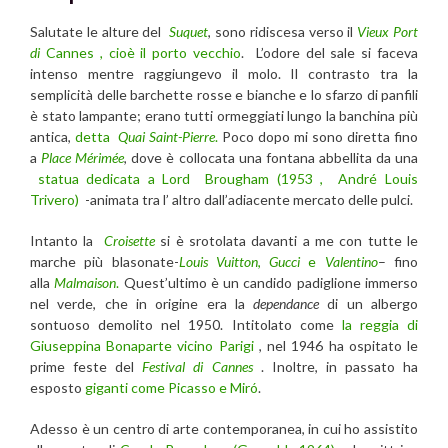
Salutate le alture del
Suquet
, sono ridiscesa verso il
Vieux Port
di
Cannes
,
cioè il porto vecchio
. L’odore del sale si faceva
intenso mentre raggiungevo il molo. Il contrasto tra la
semplicità delle barchette rosse e bianche e lo sfarzo di panfili
è stato lampante; erano tutti ormeggiati lungo la banchina più
antica,
detta
Quai Saint-Pierre
.
Poco dopo mi sono diretta fino
a
Place Mérimée
, dove è collocata una fontana abbellita da una
statua dedicata a Lord Brougham (1953 , André Louis
Trivero)
-animata tra l’ altro dall’adiacente mercato delle pulci.
Intanto la
Croisette
si è srotolata davanti a me con tutte le
marche più blasonate-
Louis Vuitton
,
Gucci
e
Valentino
– fino
alla
Malmaison
.
Quest’ultimo è un candido padiglione immerso
nel verde, che in origine era la
dependance
di un albergo
sontuoso demolito nel 1950. Intitolato come
la reggia di
Giuseppina Bonaparte vicino Parigi
, nel 1946 ha ospitato le
prime feste del
Festival di Cannes
. Inoltre, in passato ha
esposto
giganti come Picasso e Miró
.
Adesso è un centro di arte contemporanea, in cui ho assistito