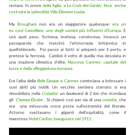
restare. In onore
della figlia a
La Croix-des-Gardes
fece anche
costruire la splendida
Villa Éléonore-Louise.
Ma
Brougham
non era un viaggiatore qualunque:
era un
ex
Lord Cancelliere
, uno degli uomini più influenti d’Europa
. E
usò quel peso. Scriveva, invitava, convinceva. Innescò un
passaparola che trascinò l’aristocrazia britannica in
quell’eldorado. Poi passò ai fatti: si adoperò per il porto, e
pretese la ferrovia. Cambiò il volto di quella riva desolata in
una stazione climatica d’
élit
e.
Nasceva Cannes: capitale del
lusso e della villeggiatura europea.
Era l’alba della
Belle Époque
e Cannes
cominciava a indossare i
suoi abiti più nobili. Un vecchio sentiero sterrato si era
rimodellato nella
Croisette
: un
boulevard
di 2 km che ricordava
gli
Champs-Élysées
. Si chiamò così per via di una
croisette
,
che
era una minuscola croce posta sull’estremità del litorale.
Attorno svettavano i giganti dell’ospitalità, come il
maestoso
Hotel Carlton
, inaugurato nel 1911.