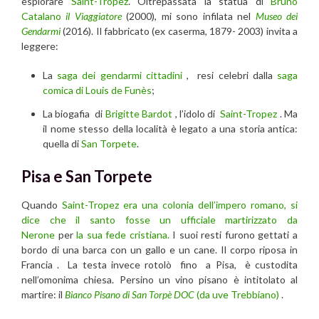
esplorare
Saint-Tropez
. Oltrepassata la statua di
Bruno
Catalano
il Viaggiatore
(2000), mi sono infilata nel
Museo dei
Gendarmi
(2016). Il fabbricato (ex caserma, 1879- 2003) invita a
leggere:
La
saga dei gendarmi cittadini
, resi celebri dalla
saga
comica di Louis de Funès
;
La biogafia di
Brigitte Bardot
, l’idolo di
Saint-Tropez
. Ma
il nome stesso della località è legato a una storia antica:
quella di
San Torpete
.
Pisa e San Torpete
Quando
Saint-Tropez
era una colonia dell’impero romano, si
dice che il santo fosse un ufficiale martirizzato da
Nerone
per
la sua fede cristiana.
I suoi resti furono gettati a
bordo di una barca con un gallo e un cane. Il corpo riposa in
Francia . La testa invece rotolò fino a Pisa, è custodita
nell’omonima chiesa. Persino un vino pisano è intitolato al
martire: il
Bianco Pisano di San Torpè DOC
(da uve Trebbiano)
.