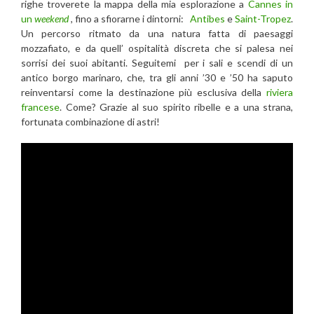
righe troverete la mappa della mia esplorazione a
Cannes in
un
weekend
, fino a sfiorarne i dintorni:
Antibes
e
Saint-Tropez
.
Un percorso ritmato da una natura fatta di paesaggi
mozzafiato, e da quell’ ospitalità discreta che si palesa nei
sorrisi dei suoi abitanti. Seguitemi per i sali e scendi di un
antico borgo marinaro, che, tra gli anni ’30 e ’50 ha saputo
reinventarsi come la destinazione più esclusiva della
riviera
francese
. Come? Grazie al suo spirito ribelle e a una strana,
fortunata combinazione di astri!