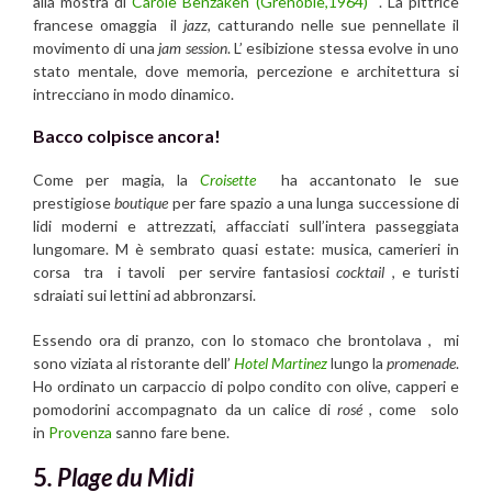
alla mostra di
Carole Benzaken (Grenoble,1964)
. La pittrice
francese omaggia il
jazz,
catturando nelle sue pennellate il
movimento di una
jam session
. L’ esibizione stessa evolve in uno
stato mentale, dove memoria, percezione e architettura si
intrecciano in modo dinamico.
Bacco colpisce ancora!
Come per magia, la
Croisette
ha accantonato le sue
prestigiose
boutique
per fare spazio a una lunga successione di
lidi moderni e attrezzati, affacciati sull’intera passeggiata
lungomare. M è sembrato quasi estate: musica, camerieri in
corsa tra i tavoli per servire fantasiosi
cocktail
, e turisti
sdraiati sui lettini ad abbronzarsi.
Essendo ora di pranzo, con lo stomaco che brontolava , mi
sono viziata al ristorante dell’
Hotel Martinez
lungo la
promenade
.
Ho ordinato un carpaccio di polpo condito con olive, capperi e
pomodorini accompagnato da un calice di
rosé
, come solo
in
Provenza
sanno fare bene.
5
. Plage du Midi