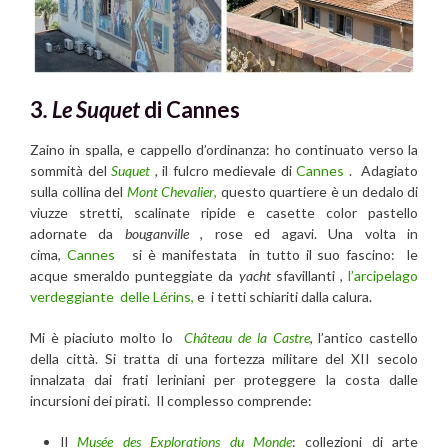
3
. Le
Suquet
di Cannes
Zaino in spalla, e cappello d’ordinanza: ho continuato verso la
sommità del
Suquet
, il fulcro medievale di
Cannes
. Adagiato
sulla collina del
Mont Chevalier
,
questo quartiere è un dedalo di
viuzze stretti, scalinate ripide e casette color pastello
adornate da
bouganville
, rose ed agavi. Una volta in
cima,
Cannes
si è manifestata in tutto il suo fascino: le
acque smeraldo punteggiate da
yacht
sfavillanti ,
l’arcipelago
verdeggiante delle Lérins,
e i tetti schiariti dalla calura.
Mi è piaciuto molto lo
Château de la Castre
, l’antico castello
della città. Si tratta di una fortezza militare del XII secolo
innalzata dai frati leriniani per proteggere la costa dalle
incursioni dei pirati. Il complesso comprende:
Il
Musée des Explorations du Monde
: collezioni di arte