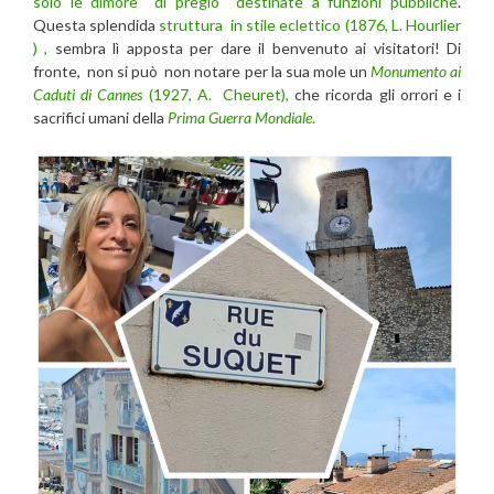
solo le dimore di pregio destinate a funzioni pubbliche
.
Questa splendida
struttura in stile eclettico (1876, L. Hourlier
) ,
sembra lì apposta per dare il benvenuto ai visitatori! Di
fronte, non si può non notare per la sua mole un
Monumento ai
Caduti di Cannes
(1927, A. Cheuret),
che ricorda gli orrori e i
sacrifici umani della
Prima Guerra Mondiale
.