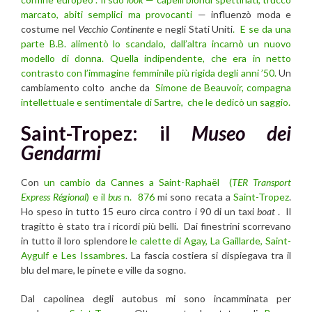
marcato, abiti semplici ma provocanti
— influenzò moda e
costume nel
Vecchio Continente
e negli Stati Uniti
. E se da una
parte B.B. alimentò lo scandalo, dall’altra incarnò un nuovo
modello di donna. Quella
indipendente, che era in netto
contrasto con l’immagine femminile più rigida degli anni ’50.
Un
cambiamento colto anche da
Simone de Beauvoir, compagna
intellettuale e sentimentale di Sartre, che le dedicò un saggio.
Saint-Tropez: il
Museo dei
Gendarmi
Con
un cambio da Cannes a Saint-Raphaël (
TER Transport
Express Régional
) e il
bus
n. 876
mi sono recata a
Saint-Tropez
.
Ho speso in tutto 15 euro circa contro i 90 di un taxi
boat
. Il
tragitto è stato tra i ricordi più belli. Dai finestrini scorrevano
in tutto il loro splendore
le calette di Agay, La Gaillarde, Saint-
Aygulf e Les Issambres
. La fascia costiera si dispiegava tra il
blu del mare, le pinete e ville da sogno.
Dal capolinea degli autobus mi sono incamminata per