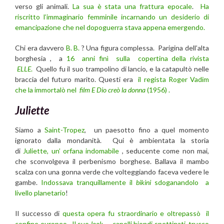
verso gli animali.
La sua è stata una frattura epocale
.
Ha
riscritto l’immaginario femminile incarnando un desiderio di
emancipazione che nel dopoguerra stava appena emergendo.
Chi era davvero
B. B.
? Una figura complessa. Parigina dell’alta
borghesia , a
16 anni finì sulla copertina della rivista
ELLE
.
Quello fu il suo trampolino di lancio, e la catapultò nelle
braccia del futuro marito. Questi era
il regista Roger Vadim
che la immortalò nel
film E Dio creò la donna
(1956) .
Juliette
Siamo a
Saint-Tropez
, un paesotto fino a quel momento
ignorato dalla mondanità. Qui è ambientata la storia
di
Juliette, un’ orfana indomabile
, seducente come non mai,
che sconvolgeva il perbenismo borghese. Ballava il mambo
scalza con una gonna verde che volteggiando faceva vedere le
gambe.
Indossava tranquillamente il
bikini
sdoganandolo a
livello planetario
!
Il successo di
questa opera fu straordinario e oltrepassò il
confine europeo . Il suo
look
— capelli biondi spettinati, trucco