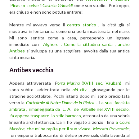
Picasso scelse il
Castello Grimaldi
come suo studio. Purtroppo,
era chiuso e non sono potuta entrare!
Mentre mi avviavo verso il
centro storico
, la città già si
mostrava in lontananza come una perla incastonata nel mare.
Mi sono sentita come a casa, percependo un legame
immediato con
Alghero . Come la cittadina sarda , anche
Antibes
si sviluppa su una scogliera avvolta dalla sua antica
cinta muraria.
Antibes vecchia
Appena attraversata
P
orta Marina
(XVIII sec, Vauban)
mi
sono subito addentrata nella
old city
,
girovagando per le
stradine acciottolate. Pochi istanti dopo mi sono precipitata
verso la
Cattedrale di Notre-Dame-de-la-Platea
. L
a sua facciata
ambrata , rimaneggiata da L. A. de Valbelle nel XVIII secolo,
fa appena trasparire lo stile barocco
, attenuato da una sobria
linearità architettonica. Da lì ho vagato a zonzo fino
a
Cours
Masséna
, che mi ha rapita per il suo vivace
Mercato Provenzale
;
un emporio traboccante di delizie provenzali, dalla lavanda al