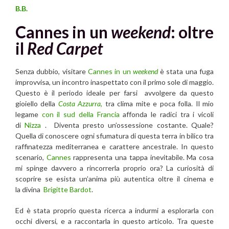
B.B.
Cannes in un
weekend
: oltre
il
Red Carpet
Senza dubbio, visitare
Cannes in un
weekend
è stata una fuga
improvvisa, un incontro inaspettato con il primo sole di maggio.
Questo è il periodo ideale per farsi avvolgere da questo
gioiello della
Costa Azzurra
,
tra clima mite e poca folla. Il mio
legame
con il sud della Francia
affonda le radici tra i vicoli
di
Nizza
. Diventa presto un’ossessione costante. Quale?
Quella di conoscere ogni sfumatura di questa terra in bilico tra
raffinatezza mediterranea e carattere ancestrale. In questo
scenario,
Cannes
rappresenta una tappa inevitabile. Ma cosa
mi spinge davvero a rincorrerla proprio ora? La curiosità di
scoprire se esista un’anima più autentica oltre il cinema e
la divina
Brigitte Bardot
.
Ed è stata proprio questa ricerca a indurmi a esplorarla con
occhi diversi, e a raccontarla in questo articolo. Tra queste