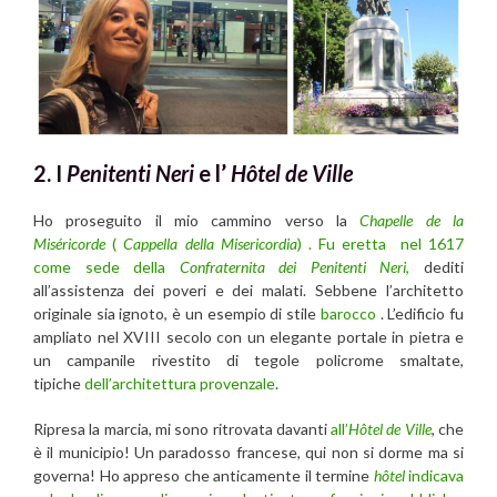
2. I
Penitenti Neri
e l’
Hôtel de Ville
Ho proseguito il mio cammino verso la
Chapelle de la
Miséricorde
(
Cappella della Misericordia
) . Fu eretta nel 1617
come sede della
Confraternita dei Penitenti Neri
,
dediti
all’assistenza dei poveri e dei malati. Sebbene l’architetto
originale sia ignoto, è un esempio di stile
barocco
. L’edificio fu
ampliato nel XVIII secolo con un elegante portale in pietra e
un campanile rivestito di tegole policrome smaltate,
tipiche
dell’architettura provenzale
.
Ripresa la marcia, mi sono ritrovata davanti
all’
Hôtel de Ville
, che
è il municipio! Un paradosso francese, qui non si dorme ma si
governa! Ho appreso che anticamente il termine
hôtel
indicava