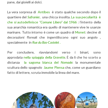
pane, dai gioielli ai dolci.
La vera sorpresa di
Antibes
è stato qualche secondo dopo il
quartiere del
Safranier
,
una chicca insolita.
La sua peculiarità è
che si autodefinisce
“Comune Libero”
dal 1966
: l’intento della
sua anarchia romantica era quello di mantenere vive le usanze
marinare. Tutto intorno è come un quadro di
Monet
: decine di
decorazioni floreali che ingentiliscono ogni suo angolo ,
specialmente in
Rue du Bas-Castelet
.
Per concludere, riavviandomi verso i binari, sono
approdata
nella spiaggia della
Gravette
. È da lì che ho scorto a
distanza
la sagoma bianca del
Nomade
: la monumentale
scultura dello spagnolo
Jaume Plensa
che, come un guardiano
fatto di lettere, scruta immobile la linea del mare.