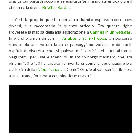
ora? La curiosità di scoprire se esista un’anima più autentica oltre il
cinema e la divina
Brigitte Bardot
.
Ed è stata proprio questa ricerca a indurmi a esplorarla con occhi
diversi, e a raccontarla in questo articolo. Tra queste righe
troverete la mappa della mia esplorazione a
Cannes in un
weekend
,
fino a sfiorarne i dintorni:
Antibes
e
Saint-Tropez
. Un percorso
ritmato da una natura fatta di paesaggi mozzafiato, e da quell’
ospitalità discreta che si palesa nei sorrisi dei suoi abitanti.
Seguitemi per i sali e scendi di un antico borgo marinaro, che, tra
gli anni ’30 e ’50 ha saputo reinventarsi come la destinazione più
esclusiva della
riviera francese
. Come? Grazie al suo spirito ribelle e
a una strana, fortunata combinazione di astri!