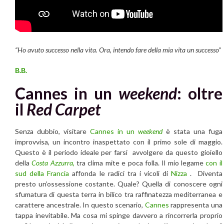
“Ho avuto successo nella vita. Ora, intendo fare della mia vita un successo”
B.B.
Cannes in un
weekend
: oltre
il
Red Carpet
Senza dubbio, visitare
Cannes in un
weekend
è stata una fuga
improvvisa, un incontro inaspettato con il primo sole di maggio.
Questo è il periodo ideale per farsi avvolgere da questo gioiello
della
Costa Azzurra
,
tra clima mite e poca folla. Il mio legame
con il
sud della Francia
affonda le radici tra i vicoli di
Nizza
. Diventa
presto un’ossessione costante. Quale? Quella di conoscere ogni
sfumatura di questa terra in bilico tra raffinatezza mediterranea e
carattere ancestrale. In questo scenario,
Cannes
rappresenta una
tappa inevitabile. Ma cosa mi spinge davvero a rincorrerla proprio