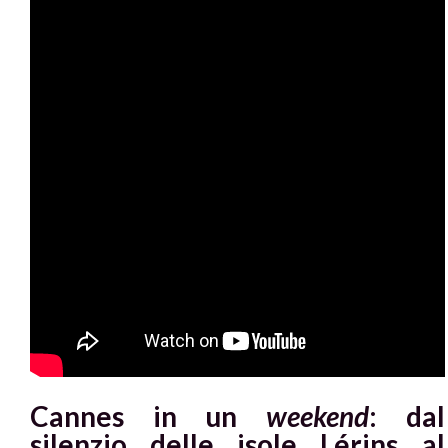
Cannes in un
weekend
: dal
silenzio delle isole Lérins al