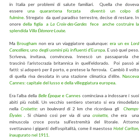
in Italia per problemi di salute familiari. Quella che doveva
essere
una quarantena forzata diventò un colpo di
fulmine.
Stregato da quel paradiso terrestre, decise di restare. In
onore
della figlia a
La Croix-des-Gardes
fece anche costruire la
splendida
Villa Éléonore-Louise.
Ma
Brougham
non era un viaggiatore qualunque:
era un ex
Lord
Cancelliere
, uno degli uomini più influenti d’Europa
. E usò quel peso.
Scriveva, invitava, convinceva. Innescò un passaparola che
trascinò l’aristocrazia britannica in quell’eldorado. Poi passò ai
fatti: si adoperò per il porto, e pretese la ferrovia. Cambiò il volto
di quella riva desolata in una stazione climatica d’
élit
e.
Nasceva
Cannes: capitale del lusso e della villeggiatura europea.
Era l’alba della
Belle Époque
e Cannes
cominciava a indossare i suoi
abiti più nobili. Un vecchio sentiero sterrato si era rimodellato
nella
Croisette
: un
boulevard
di 2 km che ricordava gli
Champs-
Élysées
. Si chiamò così per via di una
croisette
,
che era una
minuscola croce posta sull’estremità del litorale. Attorno
svettavano i giganti dell’ospitalità, come il maestoso
Hotel Carlton
,
inaugurato nel 1911.