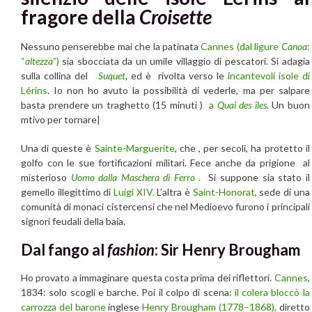
fragore della
Croisette
Nessuno penserebbe mai che la patinata
Cannes
(dal ligure
Canoa
:
“
altezza
”)
sia sbocciata da un umile villaggio di pescatori. Si adagia
sulla collina del
Suquet
,
ed è rivolta verso le
incantevoli isole di
Lérins
. Io non ho avuto la possibilità di vederle, ma per salpare
basta prendere un traghetto (15 minuti )
a
Quai des îles
. Un buon
mtivo per tornare|
Una di queste è
Sainte-Marguerite
, che , per secoli, ha protetto il
golfo con le sue fortificazioni militari. Fece anche da prigione al
misterioso
Uomo dalla Maschera di Ferro
.
Si suppone sia stato il
gemello illegittimo di
Luigi XIV.
L’altra è
Saint-Honorat
, sede di una
comunità di monaci cistercensi che nel Medioevo furono i principali
signori feudali della baia.
Dal fango al
fashion
: Sir Henry Brougham
Ho provato a immaginare questa costa prima dei riflettori.
Cannes
,
1834: solo scogli e barche. Poi il colpo di scena:
il colera bloccò la
carrozza del barone
inglese
Henry Brougham (1778–1868),
diretto