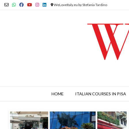
Skip
WeLoveItaly.eu by Stefania Tardino
to
content
HOME
ITALIAN COURSES IN PISA