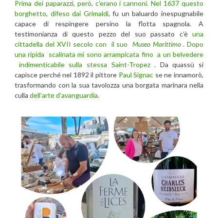
Prima dei paparazzi, però, c’erano i cannoni. Nel 1637 questo
borghetto
,
difeso dai Grimaldi
, fu un baluardo inespugnabile
capace di respingere persino la flotta spagnola. A
testimonianza di questo pezzo del suo passato c’è
una
cittadella del XVII secolo con il suo
Museo Marittimo
. Dopo
una ripida scalinata mi sono arrampicata fino a un belvedere
indimenticabile sulla stessa Saint-Tropez
. Da quassù si
capisce perché nel 1892 il pittore
Paul Signac
se ne innamorò,
trasformando con la sua tavolozza una borgata marinara nella
culla
dell’arte d’avanguardia
.