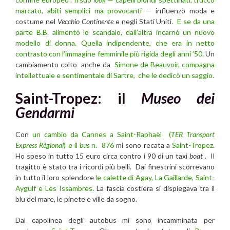
marcato, abiti semplici ma provocanti
— influenzò moda e
costume nel
Vecchio Continente
e negli Stati Uniti
. E se da una
parte B.B. alimentò lo scandalo, dall’altra incarnò un nuovo
modello di donna. Quella
indipendente, che era in netto
contrasto con l’immagine femminile più rigida degli anni ’50.
Un
cambiamento colto anche da
Simone de Beauvoir, compagna
intellettuale e sentimentale di Sartre, che le dedicò un saggio.
Saint-Tropez: il
Museo dei
Gendarmi
Con
un cambio da Cannes a Saint-Raphaël (
TER Transport
Express Régional
) e il
bus
n. 876
mi sono recata a
Saint-Tropez
.
Ho speso in tutto 15 euro circa contro i 90 di un taxi
boat
. Il
tragitto è stato tra i ricordi più belli. Dai finestrini scorrevano
in tutto il loro splendore
le calette di Agay, La Gaillarde, Saint-
Aygulf e Les Issambres
. La fascia costiera si dispiegava tra il
blu del mare, le pinete e ville da sogno.
Dal capolinea degli autobus mi sono incamminata per