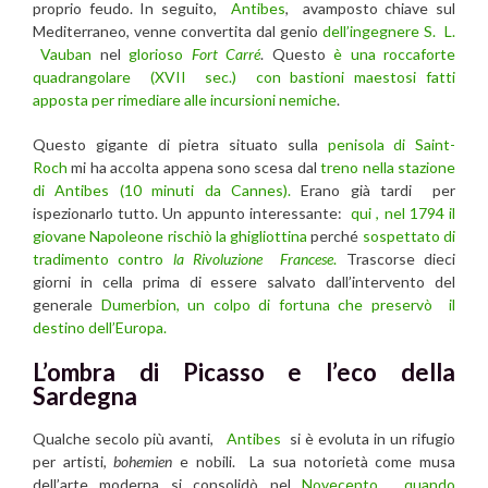
proprio feudo. In seguito,
Antibes
, avamposto chiave sul
Mediterraneo, venne convertita dal genio
dell’ingegnere S. L.
Vauban
nel
glorioso
Fort Carré
. Questo
è una roccaforte
quadrangolare (XVII sec.) con bastioni maestosi fatti
apposta per rimediare alle incursioni nemiche
.
Questo gigante di pietra situato sulla
penisola di Saint-
Roch
mi ha accolta appena sono scesa dal
treno nella stazione
di Antibes (10 minuti da Cannes).
Erano già tardi per
ispezionarlo tutto. Un appunto interessante:
qui , nel 1794 il
giovane Napoleone rischiò la ghigliottina
perché
sospettato di
tradimento contro
la Rivoluzione Francese
.
Trascorse dieci
giorni in cella prima di essere salvato dall’intervento del
generale
Dumerbion, un colpo di fortuna che preservò il
destino dell’Europa.
L’ombra di Picasso e l’eco della
Sardegna
Qualche secolo più avanti,
Antibes
si è evoluta in un rifugio
per artisti,
bohemien
e nobili. La sua notorietà come musa
dell’arte moderna si consolidò nel
Novecento , quando