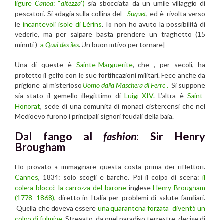
ligure
Canoa
: “
altezza
”)
sia sbocciata da un umile villaggio di
pescatori. Si adagia sulla collina del
Suquet
,
ed è rivolta verso
le
incantevoli isole di Lérins
. Io non ho avuto la possibilità di
vederle, ma per salpare basta prendere un traghetto (15
minuti )
a
Quai des îles
. Un buon mtivo per tornare|
Una di queste è
Sainte-Marguerite
, che , per secoli, ha
protetto il golfo con le sue fortificazioni militari. Fece anche da
prigione al misterioso
Uomo dalla Maschera di Ferro
.
Si suppone
sia stato il gemello illegittimo di
Luigi XIV.
L’altra è
Saint-
Honorat
, sede di una comunità di monaci cistercensi che nel
Medioevo furono i principali signori feudali della baia.
Dal fango al
fashion
: Sir Henry
Brougham
Ho provato a immaginare questa costa prima dei riflettori.
Cannes
, 1834: solo scogli e barche. Poi il colpo di scena:
il
colera bloccò la carrozza del barone
inglese
Henry Brougham
(1778–1868),
diretto in Italia per problemi di salute familiari.
Quella che doveva essere
una quarantena forzata diventò un
colpo di fulmine.
Stregato da quel paradiso terrestre, decise di