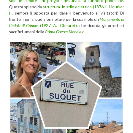
solo le dimore di pregio destinate a funzioni pubbliche
.
Questa splendida
struttura in stile eclettico (1876, L. Hourlier
) ,
sembra lì apposta per dare il benvenuto ai visitatori! Di
fronte, non si può non notare per la sua mole un
Monumento ai
Caduti di Cannes
(1927, A. Cheuret),
che ricorda gli orrori e i
sacrifici umani della
Prima Guerra Mondiale
.