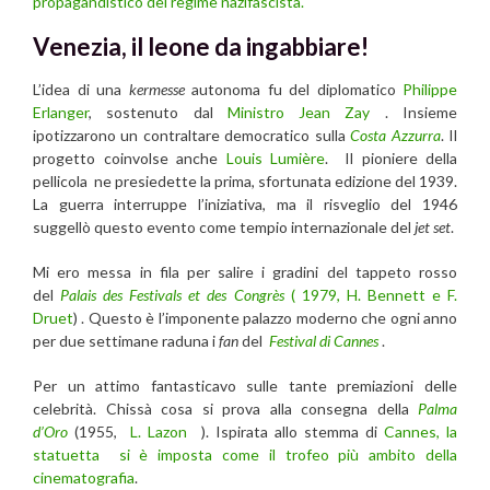
propagandistico del regime nazifascista.
Venezia, il leone da ingabbiare!
L’idea di una
kermesse
autonoma fu del diplomatico
Philippe
Erlanger
, sostenuto dal
Ministro Jean Zay
. Insieme
ipotizzarono un contraltare democratico sulla
Costa Azzurra
. Il
progetto coinvolse anche
Louis Lumière
. Il pioniere della
pellicola ne presiedette la prima, sfortunata edizione del 1939.
La guerra interruppe l’iniziativa, ma il risveglio del 1946
suggellò questo evento come tempio internazionale del
jet set
.
Mi ero messa in fila per salire i gradini del tappeto rosso
del
Palais des Festivals et des Congrès
( 1979, H.
Bennett e F.
Druet
) . Questo è l’imponente palazzo moderno che ogni anno
per due settimane raduna i
fan
del
Festival di Cannes
.
Per un attimo fantasticavo sulle tante premiazioni delle
celebrità. Chissà cosa si prova alla consegna della
Palma
d’Oro
(1955,
L. Lazon
). Ispirata allo stemma di
Cannes, la
statuetta si è imposta come il trofeo più ambito della
cinematografia
.