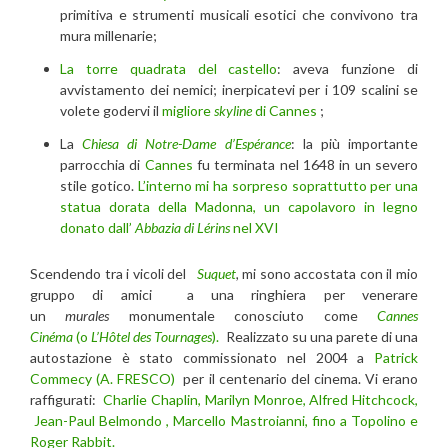
primitiva e strumenti musicali esotici che convivono tra
mura millenarie;
La torre quadrata del castello
: aveva funzione di
avvistamento dei nemici; inerpicatevi per i 109 scalini se
volete godervi il
migliore
skyline
di Cannes
;
La
Chiesa di Notre-Dame d’Espérance
: la più importante
parrocchia di
Cannes
fu terminata nel 1648 in un severo
stile gotico.
L’interno mi ha sorpreso soprattutto per una
statua dorata della Madonna, un capolavoro in legno
donato dall’
Abbazia di Lérins
nel XVI
Scendendo tra i vicoli del
Suquet
,
mi sono accostata con il mio
gruppo di amici a una ringhiera per venerare
un
murales
monumentale conosciuto come
Cannes
Cinéma
(o
L’Hôtel des Tournages
).
Realizzato su una parete di una
autostazione è stato commissionato nel 2004 a
Patrick
Commecy (A. FRESCO)
per il centenario del cinema. Vi erano
raffigurati:
Charlie Chaplin, Marilyn Monroe, Alfred Hitchcock,
Jean-Paul Belmondo , Marcello Mastroianni, fino a Topolino e
Roger Rabbit.