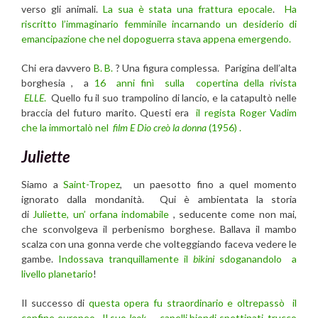
verso gli animali.
La sua è stata una frattura epocale
.
Ha
riscritto l’immaginario femminile incarnando un desiderio di
emancipazione che nel dopoguerra stava appena emergendo.
Chi era davvero
B. B.
? Una figura complessa. Parigina dell’alta
borghesia , a
16 anni finì sulla copertina della rivista
ELLE
.
Quello fu il suo trampolino di lancio, e la catapultò nelle
braccia del futuro marito. Questi era
il regista Roger Vadim
che la immortalò nel
film E Dio creò la donna
(1956) .
Juliette
Siamo a
Saint-Tropez
, un paesotto fino a quel momento
ignorato dalla mondanità. Qui è ambientata la storia
di
Juliette, un’ orfana indomabile
, seducente come non mai,
che sconvolgeva il perbenismo borghese. Ballava il mambo
scalza con una gonna verde che volteggiando faceva vedere le
gambe.
Indossava tranquillamente il
bikini
sdoganandolo a
livello planetario
!
Il successo di
questa opera fu straordinario e oltrepassò il
confine europeo . Il suo
look
— capelli biondi spettinati, trucco