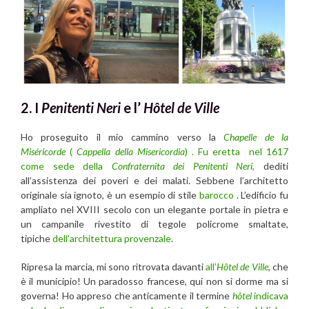
2. I
Penitenti Neri
e l’
Hôtel de Ville
Ho proseguito il mio cammino verso la
Chapelle de la
Miséricorde
(
Cappella della Misericordia
) . Fu eretta nel 1617
come sede della
Confraternita dei Penitenti Neri
,
dediti
all’assistenza dei poveri e dei malati. Sebbene l’architetto
originale sia ignoto, è un esempio di stile
barocco
. L’edificio fu
ampliato nel XVIII secolo con un elegante portale in pietra e
un campanile rivestito di tegole policrome smaltate,
tipiche
dell’architettura provenzale
.
Ripresa la marcia, mi sono ritrovata davanti
all’
Hôtel de Ville
, che
è il municipio! Un paradosso francese, qui non si dorme ma si
governa! Ho appreso che anticamente il termine
hôtel
indicava