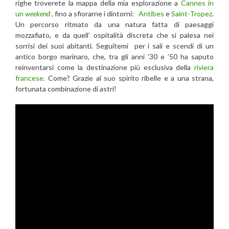
righe troverete la mappa della mia esplorazione a
Cannes in
un
weekend
, fino a sfiorarne i dintorni:
Antibes
e
Saint-Tropez
.
Un percorso ritmato da una natura fatta di paesaggi
mozzafiato, e da quell’ ospitalità discreta che si palesa nei
sorrisi dei suoi abitanti. Seguitemi per i sali e scendi di un
antico borgo marinaro, che, tra gli anni ’30 e ’50 ha saputo
reinventarsi come la destinazione più esclusiva della
riviera
francese
. Come? Grazie al suo spirito ribelle e a una strana,
fortunata combinazione di astri!