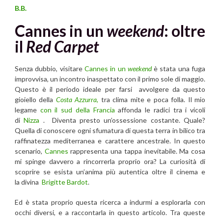
B.B.
Cannes in un
weekend
: oltre
il
Red Carpet
Senza dubbio, visitare
Cannes in un
weekend
è stata una fuga
improvvisa, un incontro inaspettato con il primo sole di maggio.
Questo è il periodo ideale per farsi avvolgere da questo
gioiello della
Costa Azzurra
,
tra clima mite e poca folla. Il mio
legame
con il sud della Francia
affonda le radici tra i vicoli
di
Nizza
. Diventa presto un’ossessione costante. Quale?
Quella di conoscere ogni sfumatura di questa terra in bilico tra
raffinatezza mediterranea e carattere ancestrale. In questo
scenario,
Cannes
rappresenta una tappa inevitabile. Ma cosa
mi spinge davvero a rincorrerla proprio ora? La curiosità di
scoprire se esista un’anima più autentica oltre il cinema e
la divina
Brigitte Bardot
.
Ed è stata proprio questa ricerca a indurmi a esplorarla con
occhi diversi, e a raccontarla in questo articolo. Tra queste