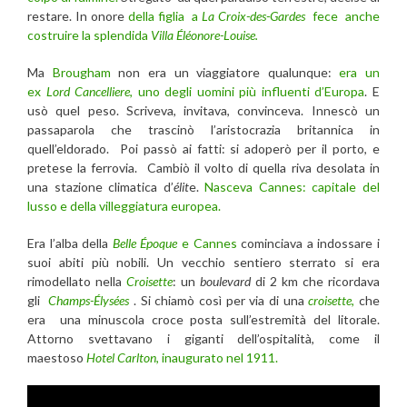
restare. In onore
della figlia a
La Croix-des-Gardes
fece anche
costruire la splendida
Villa Éléonore-Louise.
Ma
Brougham
non era un viaggiatore qualunque:
era un
ex
Lord Cancelliere
, uno degli uomini più influenti d’Europa
. E
usò quel peso. Scriveva, invitava, convinceva. Innescò un
passaparola che trascinò l’aristocrazia britannica in
quell’eldorado. Poi passò ai fatti: si adoperò per il porto, e
pretese la ferrovia. Cambiò il volto di quella riva desolata in
una stazione climatica d’
élit
e.
Nasceva Cannes: capitale del
lusso e della villeggiatura europea.
Era l’alba della
Belle Époque
e Cannes
cominciava a indossare i
suoi abiti più nobili. Un vecchio sentiero sterrato si era
rimodellato nella
Croisette
: un
boulevard
di 2 km che ricordava
gli
Champs-Élysées
. Si chiamò così per via di una
croisette
,
che
era una minuscola croce posta sull’estremità del litorale.
Attorno svettavano i giganti dell’ospitalità, come il
maestoso
Hotel Carlton
, inaugurato nel 1911.