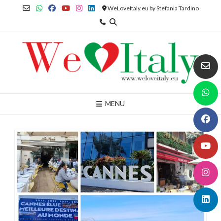
Skip
WeLoveItaly.eu by Stefania Tardino
to
content
MENU