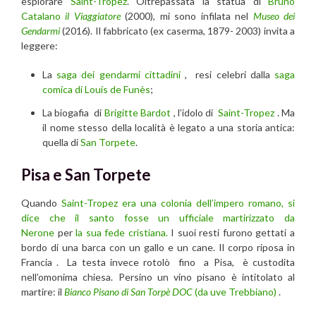
esplorare
Saint-Tropez
. Oltrepassata la statua di
Bruno
Catalano
il Viaggiatore
(2000), mi sono infilata nel
Museo dei
Gendarmi
(2016). Il fabbricato (ex caserma, 1879- 2003) invita a
leggere:
La
saga dei gendarmi cittadini
, resi celebri dalla
saga
comica di Louis de Funès
;
La biogafia di
Brigitte Bardot
, l’idolo di
Saint-Tropez
. Ma
il nome stesso della località è legato a una storia antica:
quella di
San Torpete
.
Pisa e San Torpete
Quando
Saint-Tropez
era una colonia dell’impero romano, si
dice che il santo fosse un ufficiale martirizzato da
Nerone
per
la sua fede cristiana.
I suoi resti furono gettati a
bordo di una barca con un gallo e un cane. Il corpo riposa in
Francia . La testa invece rotolò fino a Pisa, è custodita
nell’omonima chiesa. Persino un vino pisano è intitolato al
martire: il
Bianco Pisano di San Torpè DOC
(da uve Trebbiano)
.