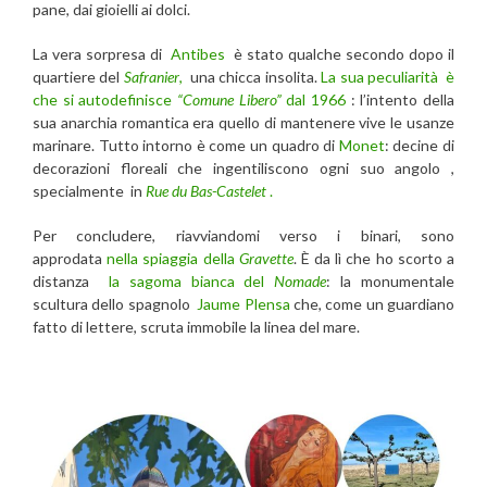
pane, dai gioielli ai dolci.
La vera sorpresa di
Antibes
è stato qualche secondo dopo il
quartiere del
Safranier
,
una chicca insolita.
La sua peculiarità è
che si autodefinisce
“Comune Libero”
dal 1966
: l’intento della
sua anarchia romantica era quello di mantenere vive le usanze
marinare. Tutto intorno è come un quadro di
Monet
: decine di
decorazioni floreali che ingentiliscono ogni suo angolo ,
specialmente in
Rue du Bas-Castelet
.
Per concludere, riavviandomi verso i binari, sono
approdata
nella spiaggia della
Gravette
. È da lì che ho scorto a
distanza
la sagoma bianca del
Nomade
: la monumentale
scultura dello spagnolo
Jaume Plensa
che, come un guardiano
fatto di lettere, scruta immobile la linea del mare.