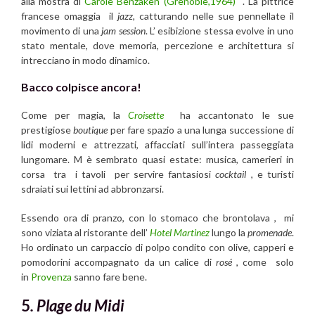
alla mostra di
Carole Benzaken (Grenoble,1964)
. La pittrice
francese omaggia il
jazz,
catturando nelle sue pennellate il
movimento di una
jam session
. L’ esibizione stessa evolve in uno
stato mentale, dove memoria, percezione e architettura si
intrecciano in modo dinamico.
Bacco colpisce ancora!
Come per magia, la
Croisette
ha accantonato le sue
prestigiose
boutique
per fare spazio a una lunga successione di
lidi moderni e attrezzati, affacciati sull’intera passeggiata
lungomare. M è sembrato quasi estate: musica, camerieri in
corsa tra i tavoli per servire fantasiosi
cocktail
, e turisti
sdraiati sui lettini ad abbronzarsi.
Essendo ora di pranzo, con lo stomaco che brontolava , mi
sono viziata al ristorante dell’
Hotel Martinez
lungo la
promenade
.
Ho ordinato un carpaccio di polpo condito con olive, capperi e
pomodorini accompagnato da un calice di
rosé
, come solo
in
Provenza
sanno fare bene.
5
. Plage du Midi