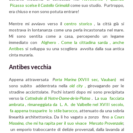
Picasso scelse il
Castello Grimaldi
come suo studio. Purtroppo,
era chiuso e non sono potuta entrare!
Mentre mi avviavo verso il
centro storico
, la città già si
mostrava in lontananza come una perla incastonata nel mare.
Mi sono sentita come a casa, percependo un legame
immediato con
Alghero . Come la cittadina sarda , anche
Antibes
si sviluppa su una scogliera avvolta dalla sua antica
cinta muraria.
Antibes vecchia
Appena attraversata
P
orta Marina
(XVIII sec, Vauban)
mi
sono subito addentrata nella
old city
,
girovagando per le
stradine acciottolate. Pochi istanti dopo mi sono precipitata
verso la
Cattedrale di Notre-Dame-de-la-Platea
. L
a sua facciata
ambrata , rimaneggiata da L. A. de Valbelle nel XVIII secolo,
fa appena trasparire lo stile barocco
, attenuato da una sobria
linearità architettonica. Da lì ho vagato a zonzo fino
a
Cours
Masséna
, che mi ha rapita per il suo vivace
Mercato Provenzale
;
un emporio traboccante di delizie provenzali, dalla lavanda al