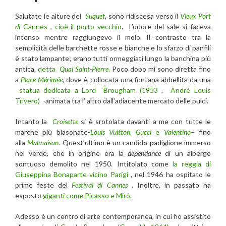
Salutate le alture del
Suquet
, sono ridiscesa verso il
Vieux Port
di
Cannes
,
cioè il porto vecchio
. L’odore del sale si faceva
intenso mentre raggiungevo il molo. Il contrasto tra la
semplicità delle barchette rosse e bianche e lo sfarzo di panfili
è stato lampante; erano tutti ormeggiati lungo la banchina più
antica,
detta
Quai Saint-Pierre
.
Poco dopo mi sono diretta fino
a
Place Mérimée
, dove è collocata una fontana abbellita da una
statua dedicata a Lord Brougham (1953 , André Louis
Trivero)
-animata tra l’ altro dall’adiacente mercato delle pulci.
Intanto la
Croisette
si è srotolata davanti a me con tutte le
marche più blasonate-
Louis Vuitton
,
Gucci
e
Valentino
– fino
alla
Malmaison
.
Quest’ultimo è un candido padiglione immerso
nel verde, che in origine era la
dependance
di un albergo
sontuoso demolito nel 1950. Intitolato come
la reggia di
Giuseppina Bonaparte vicino Parigi
, nel 1946 ha ospitato le
prime feste del
Festival di Cannes
. Inoltre, in passato ha
esposto
giganti come Picasso e Miró
.
Adesso è un centro di arte contemporanea, in cui ho assistito