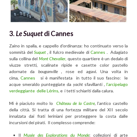
3
. Le
Suquet
di Cannes
Zaino in spalla, e cappello d’ordinanza: ho continuato verso la
sommità del
Suquet
, il fulcro medievale di
Cannes
. Adagiato
sulla collina del
Mont Chevalier
,
questo quartiere è un dedalo di
viuzze stretti, scalinate ripide e casette color pastello
adornate da
bouganville
, rose ed agavi. Una volta in
cima,
Cannes
si è manifestata in tutto il suo fascino: le
acque smeraldo punteggiate da
yacht
sfavillanti ,
l’arcipelago
verdeggiante delle Lérins,
e i tetti schiariti dalla calura.
Mi è piaciuto molto lo
Château de la Castre
, l’antico castello
della città. Si tratta di una fortezza militare del XII secolo
innalzata dai frati leriniani per proteggere la costa dalle
incursioni dei pirati. Il complesso comprende:
Il
Musée des Explorations du Monde
: collezioni di arte