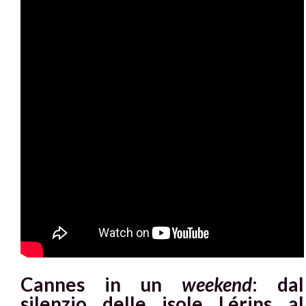
Cannes in un
weekend
: dal
silenzio delle isole Lérins al