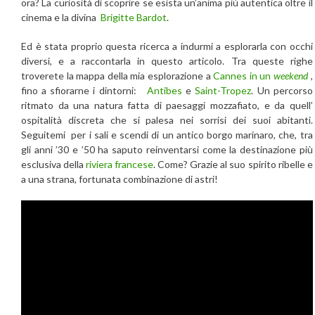
ora? La curiosità di scoprire se esista un’anima più autentica oltre il
cinema e la divina
Brigitte Bardot
.
Ed è stata proprio questa ricerca a indurmi a esplorarla con occhi
diversi, e a raccontarla in questo articolo. Tra queste righe
troverete la mappa della mia esplorazione a
Cannes in un
weekend
,
fino a sfiorarne i dintorni:
Antibes
e
Saint-Tropez
. Un percorso
ritmato da una natura fatta di paesaggi mozzafiato, e da quell’
ospitalità discreta che si palesa nei sorrisi dei suoi abitanti.
Seguitemi per i sali e scendi di un antico borgo marinaro, che, tra
gli anni ’30 e ’50 ha saputo reinventarsi come la destinazione più
esclusiva della
riviera francese
. Come? Grazie al suo spirito ribelle e
a una strana, fortunata combinazione di astri!