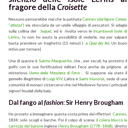
fragore della
Croisette
Nessuno penserebbe mai che la patinata
Cannes
(dal ligure
Canoa
:
“
altezza
”)
sia sbocciata da un umile villaggio di pescatori. Si adagia
sulla collina del
Suquet
,
ed è rivolta verso le
incantevoli isole di
Lérins
. Io non ho avuto la possibilità di vederle, ma per salpare
basta prendere un traghetto (15 minuti )
a
Quai des îles
. Un buon
mtivo per tornare|
Una di queste è
Sainte-Marguerite
, che , per secoli, ha protetto il
golfo con le sue fortificazioni militari. Fece anche da prigione al
misterioso
Uomo dalla Maschera di Ferro
.
Si suppone sia stato il
gemello illegittimo di
Luigi XIV.
L’altra è
Saint-Honorat
, sede di una
comunità di monaci cistercensi che nel Medioevo furono i principali
signori feudali della baia.
Dal fango al
fashion
: Sir Henry Brougham
Ho provato a immaginare questa costa prima dei riflettori.
Cannes
,
1834: solo scogli e barche. Poi il colpo di scena:
il colera bloccò la
carrozza del barone
inglese
Henry Brougham (1778–1868),
diretto