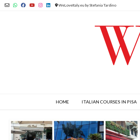
Skip
WeLoveItaly.eu by Stefania Tardino
to
content
HOME
ITALIAN COURSES IN PISA