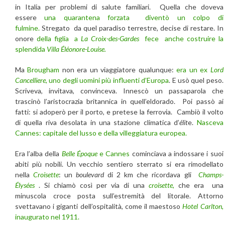
in Italia per problemi di salute familiari. Quella che doveva
essere
una quarantena forzata diventò un colpo di
fulmine.
Stregato da quel paradiso terrestre, decise di restare. In
onore
della figlia a
La Croix-des-Gardes
fece anche costruire la
splendida
Villa Éléonore-Louise.
Ma
Brougham
non era un viaggiatore qualunque:
era un ex
Lord
Cancelliere
, uno degli uomini più influenti d’Europa
. E usò quel peso.
Scriveva, invitava, convinceva. Innescò un passaparola che
trascinò l’aristocrazia britannica in quell’eldorado. Poi passò ai
fatti: si adoperò per il porto, e pretese la ferrovia. Cambiò il volto
di quella riva desolata in una stazione climatica d’
élit
e.
Nasceva
Cannes: capitale del lusso e della villeggiatura europea.
Era l’alba della
Belle Époque
e Cannes
cominciava a indossare i suoi
abiti più nobili. Un vecchio sentiero sterrato si era rimodellato
nella
Croisette
: un
boulevard
di 2 km che ricordava gli
Champs-
Élysées
. Si chiamò così per via di una
croisette
,
che era una
minuscola croce posta sull’estremità del litorale. Attorno
svettavano i giganti dell’ospitalità, come il maestoso
Hotel Carlton
,
inaugurato nel 1911.