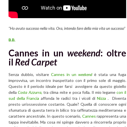
“Ho avuto successo nella vita. Ora, intendo fare della mia vita un successo”
B.B.
Cannes in un
weekend
: oltre
il
Red Carpet
Senza dubbio, visitare
Cannes in un
weekend
è stata una fuga
improvvisa, un incontro inaspettato con il primo sole di maggio.
Questo è il periodo ideale per farsi avvolgere da questo gioiello
della
Costa Azzurra
,
tra clima mite e poca folla. Il mio legame
con il
sud della Francia
affonda le radici tra i vicoli di
Nizza
. Diventa
presto un’ossessione costante. Quale? Quella di conoscere ogni
sfumatura di questa terra in bilico tra raffinatezza mediterranea e
carattere ancestrale. In questo scenario,
Cannes
rappresenta una
tappa inevitabile. Ma cosa mi spinge davvero a rincorrerla proprio