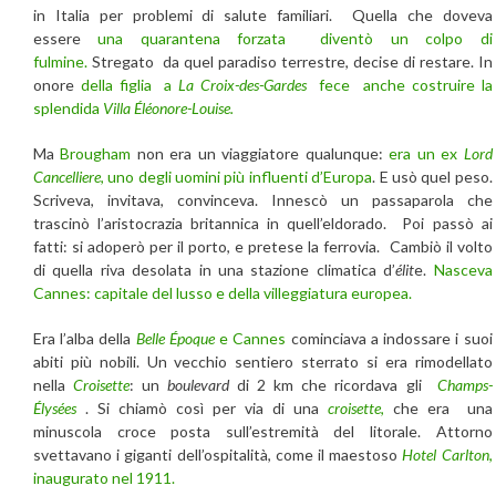
in Italia per problemi di salute familiari. Quella che doveva
essere
una quarantena forzata diventò un colpo di
fulmine.
Stregato da quel paradiso terrestre, decise di restare. In
onore
della figlia a
La Croix-des-Gardes
fece anche costruire la
splendida
Villa Éléonore-Louise.
Ma
Brougham
non era un viaggiatore qualunque:
era un ex
Lord
Cancelliere
, uno degli uomini più influenti d’Europa
. E usò quel peso.
Scriveva, invitava, convinceva. Innescò un passaparola che
trascinò l’aristocrazia britannica in quell’eldorado. Poi passò ai
fatti: si adoperò per il porto, e pretese la ferrovia. Cambiò il volto
di quella riva desolata in una stazione climatica d’
élit
e.
Nasceva
Cannes: capitale del lusso e della villeggiatura europea.
Era l’alba della
Belle Époque
e Cannes
cominciava a indossare i suoi
abiti più nobili. Un vecchio sentiero sterrato si era rimodellato
nella
Croisette
: un
boulevard
di 2 km che ricordava gli
Champs-
Élysées
. Si chiamò così per via di una
croisette
,
che era una
minuscola croce posta sull’estremità del litorale. Attorno
svettavano i giganti dell’ospitalità, come il maestoso
Hotel Carlton
,
inaugurato nel 1911.