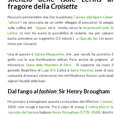
fragore della
Croisette
Nessuno penserebbe mai che la patinata
Cannes
(dal ligure
Canoa
:
“
altezza
”)
sia sbocciata da un umile villaggio di pescatori. Si adagia
sulla collina del
Suquet
,
ed è rivolta verso le
incantevoli isole di
Lérins
. Io non ho avuto la possibilità di vederle, ma per salpare
basta prendere un traghetto (15 minuti )
a
Quai des îles
. Un buon
mtivo per tornare|
Una di queste è
Sainte-Marguerite
, che , per secoli, ha protetto il
golfo con le sue fortificazioni militari. Fece anche da prigione al
misterioso
Uomo dalla Maschera di Ferro
.
Si suppone sia stato il
gemello illegittimo di
Luigi XIV.
L’altra è
Saint-Honorat
, sede di una
comunità di monaci cistercensi che nel Medioevo furono i principali
signori feudali della baia.
Dal fango al
fashion
: Sir Henry Brougham
Ho provato a immaginare questa costa prima dei riflettori.
Cannes
,
1834: solo scogli e barche. Poi il colpo di scena:
il colera bloccò la
carrozza del barone
inglese
Henry Brougham (1778–1868),
diretto