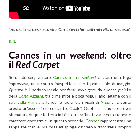
“Ho avuto successo nella vita. Ora, intendo fare della mia vita un successo”
B.B.
Cannes in un
weekend
: oltre
il
Red Carpet
Senza dubbio, visitare
Cannes in un
weekend
è stata una fuga
improvvisa, un incontro inaspettato con il primo sole di maggio.
Questo è il periodo ideale per farsi avvolgere da questo gioiello
della
Costa Azzurra
,
tra clima mite e poca folla. Il mio legame
con il
sud della Francia
affonda le radici tra i vicoli di
Nizza
. Diventa
presto un’ossessione costante. Quale? Quella di conoscere ogni
sfumatura di questa terra in bilico tra raffinatezza mediterranea e
carattere ancestrale. In questo scenario,
Cannes
rappresenta una
tappa inevitabile. Ma cosa mi spinge davvero a rincorrerla proprio