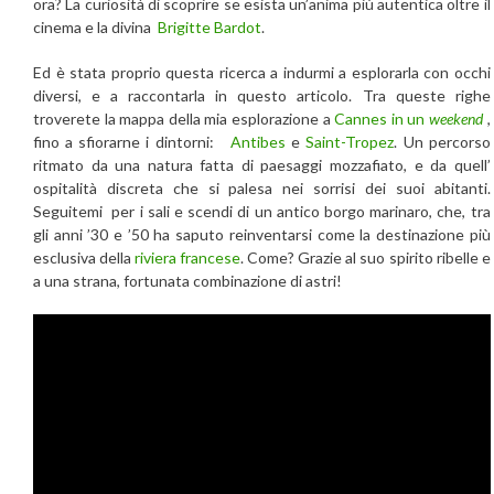
ora? La curiosità di scoprire se esista un’anima più autentica oltre il
cinema e la divina
Brigitte Bardot
.
Ed è stata proprio questa ricerca a indurmi a esplorarla con occhi
diversi, e a raccontarla in questo articolo. Tra queste righe
troverete la mappa della mia esplorazione a
Cannes in un
weekend
,
fino a sfiorarne i dintorni:
Antibes
e
Saint-Tropez
. Un percorso
ritmato da una natura fatta di paesaggi mozzafiato, e da quell’
ospitalità discreta che si palesa nei sorrisi dei suoi abitanti.
Seguitemi per i sali e scendi di un antico borgo marinaro, che, tra
gli anni ’30 e ’50 ha saputo reinventarsi come la destinazione più
esclusiva della
riviera francese
. Come? Grazie al suo spirito ribelle e
a una strana, fortunata combinazione di astri!