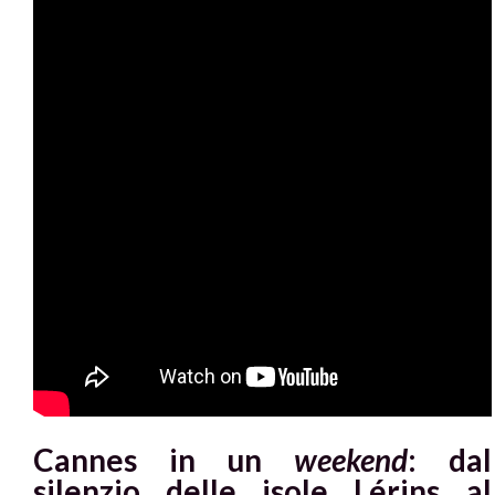
Cannes in un
weekend
: dal
silenzio delle isole Lérins al