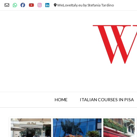
Skip
WeLoveItaly.eu by Stefania Tardino
to
content
HOME
ITALIAN COURSES IN PISA