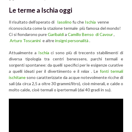
Le terme a Ischia oggi
Il risultato dell’operato di
Iasolino
fu che
Ischia
venne
riconosciuta come la stazione termale più famosa del mondo!
Ci si fiondarono pure
Garibaldi
a
Camillo Benso di Cavour
,
Arturo Toscanini
e altre
insigni personalità
.
Attualmente a
Ischia
ci sono più di trecento stabilimenti di
diversa tipologia tra centri benessere, parchi termali e
sorgenti spontanee: da quelli specifici per le esigenze curative
a quelli ideati per il divertimento e il
relax
. Le
fonti termali
ischitane
sono caratterizzate da acque notevolmente ricche di
sali (da circa 2,5 a oltre 30 grammi/litro), cioè minerali, e calde o
molto calde, cioè termali o ipertermali (dai 40 gradi in su).