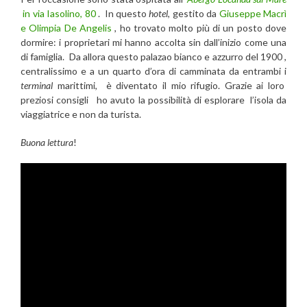
in via Iasolino, 80
. In questo
hotel
, gestito da
Giuseppe Macrì
e Olimpia De Angelis
, ho trovato molto più di un posto dove
dormire: i proprietari mi hanno accolta sin dall’inizio come una
di famiglia. Da allora questo palazao bianco e azzurro del 1900 ,
centralissimo e a un quarto d’ora di camminata da entrambi i
terminal
marittimi, è diventato il mio rifugio. Grazie ai loro
preziosi consigli ho avuto la possibilità di esplorare l’isola da
viaggiatrice e non da turista.
Buona lettura
!