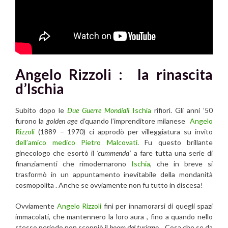
Angelo Rizzoli : la rinascita
d’Ischia
Subito dopo le
Due Guerre Mondiali
Ischia
rifiorì. Gli anni ’50
furono la
golden age
d’quando l’imprenditore milanese
Angelo
Rizzoli
(1889 – 1970) ci approdò per villeggiatura su invito
dell’amico medico Pietro Malcovati
. Fu questo brillante
ginecologo che esortò il
‘cummenda’
a fare tutta una serie di
finanziamenti che rimodernarono
Ischia
, che in breve si
trasformò in un appuntamento inevitabile della mondanità
cosmopolita . Anche se ovviamente non fu tutto in discesa!
Ovviamente
Angelo Rizzoli
finì per innamorarsi di quegli spazi
immacolati, che mantennero la loro aura , fino a quando nello
stesso periodo non scoppiò il
boom del turismo
. Cosa che se da