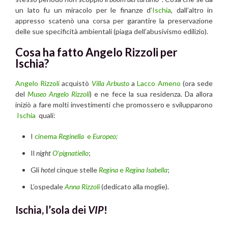
un lato fu un miracolo per le finanze d’
Ischia
, dall’altro in
appresso scatenò una corsa per garantire la preservazione
delle sue specificità ambientali (piaga dell’abusivismo edilizio).
Cosa ha fatto Angelo Rizzoli per
Ischia?
Angelo Rizzoli
acquistò
Villa Arbusto
a
Lacco Ameno
(ora sede
del
Museo Angelo Rizzoli
) e ne fece la sua residenza. Da allora
iniziò a fare molti investimenti che promossero e svilupparono
Ischia
quali:
I
cinema
Reginella
e
Europeo;
Il
night
O’pignatiello
;
Gli
hotel
cinque stelle
Regina
e
Regina Isabella
;
L’ospedale
Anna Rizzoli
(dedicato alla moglie).
Ischia, l’sola dei
VIP
!