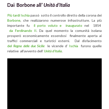
Dai Borbone all’
Unità d’Italia
Più tardi Ischia
passò sotto il controllo diretto della corona dei
Borbone
, che realizzarono numerose infrastrutture. La più
importante fu
il porto voluto e inaugurato
nel 1854
da Ferdinando II
. Da quel momento la comunità isolana
prosperò economicamente essendosi finalmente aperta ai
traffici commerciali e turistici esterni. Dal disfacimento
del
Regno delle due Sicilie
le vicende d’
Ischia
furono quelle
relative all’avvento dell’
Unità d’Italia
.