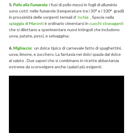
5.
Pollo alla Fumarola
:
i fusi di pollo messi in fogli di alluminio
sono cotti nelle fumarole (temperature tra i 30° e i 100° gradi)
in prossimità delle sorgenti termali d’
Ischia
. Specie nella
spiaggia di Maronti
è ordinario cimentarsi in
cuochi stravaganti
che si dilettano a sperimentare nuovi intingoli che includono
uova, patate, pesci, e selvaggina;
6
.
Migliaccio
:
un dolce tipico di carnevale fatto di spaghettini,
uova, limone, e zucchero. La fantasia nei dolci spazia dal dolce
al salato . Due sapori che si combinano in ricette abbastanza
estreme da sconvolgere anche i palati più esigenti.