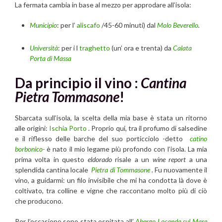
La fermata cambia in base al mezzo per approdare all’isola:
Municipio
: per l’
aliscafo
/45-60 minuti) dal
Molo Beverello
.
Università
: per i l
traghetto
(un’ ora e trenta) da
Calata
Porta di Massa
Da principio il vino :
Cantina
Pietra Tommasone
!
Sbarcata sull’isola, la scelta della mia base è stata un ritorno
alle origini:
Ischia Porto
. Proprio qui, tra il profumo di salsedine
e il riflesso delle barche del suo porticciolo -detto
catino
borbonico-
è nato il mio legame più profondo con l’isola. La mia
prima volta in questo
eldorado
risale a un
wine report
a una
splendida cantina locale
Pietra di Tommasone
.
Fu nuovamente il
vino, a guidarmi: un filo invisibile che mi ha condotta là dove è
coltivato, tra colline e vigne che raccontano molto più di ciò
che producono.
Per l’occasione sono stata ospitata all’
Abergo Locanda sul Mare