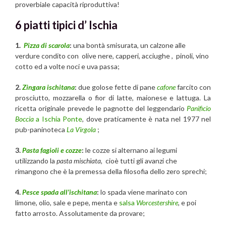
proverbiale capacità riproduttiva!
6 piatti tipici d’ Ischia
1.
Pizza di scarola
:
una bontà smisurata, un calzone alle
verdure condito con olive nere, capperi, acciughe , pinoli, vino
cotto ed a volte noci e uva passa;
2.
Zingara ischitana
:
due golose fette di pane
cafone
farcito con
prosciutto, mozzarella o fior di latte, maionese e lattuga. La
ricetta originale prevede le pagnotte del leggendario
Panificio
Boccia
a Ischia Ponte
, dove praticamente è nata nel 1977 nel
pub-paninoteca
La Virgola
;
3.
Pasta fagioli e cozze
:
le cozze si alternano ai legumi
utilizzando la
pasta mischiata,
cioè tutti gli avanzi che
rimangono che è la premessa della filosofia dello zero sprechi;
4.
Pesce spada all’ischitana
:
lo spada viene marinato con
limone, olio, sale e pepe, menta e
salsa
Worcestershire
, e poi
fatto arrosto. Assolutamente da provare;