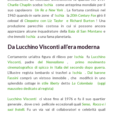
Charlie Chaplin
scelse
Ischia
come anteprima mondiale per il
suo capolavoro
Un Re a New York
. La fortuna continuò nel
1963 quando in varie zone
d’
Ischia
la
20th Century Fox
girò il
colossal
di
Cleopatra
con Liz Taylor e Richard Burton
! Una
produzione parecchio costosa in cui si possono ancora
apprezzare alcune inquadrature della
Baia di San Montano
e
che immolò
Ischia
a una fama planetaria.
Da Lucchino Visconti all’era moderna
Certamente un’altra figura di rilievo per
Ischia
fu
Lucchino
Visconti
, padre
del
Neorealismo
,
primo movimento
cinematografico di spicco in Italia del secondo dopo guerra.
L’illustre regista lombardo si trasferì a
Ischia
.
Dal barone
Fassini
comprò un vistoso immobile , che modificò in uno
splendido
cottage
in
stile
liberty
detto
La Colombaia
(oggi
mausoleo dedicato al regista)
Lucchino Visconti
ci visse fino al 1976 e fu il suo quartier
generale , dove creò pellicole eccezionali quali
Senso,
Rocco e i
suoi fratelli.
Fu un via vai di collaboratori e celebrità quali