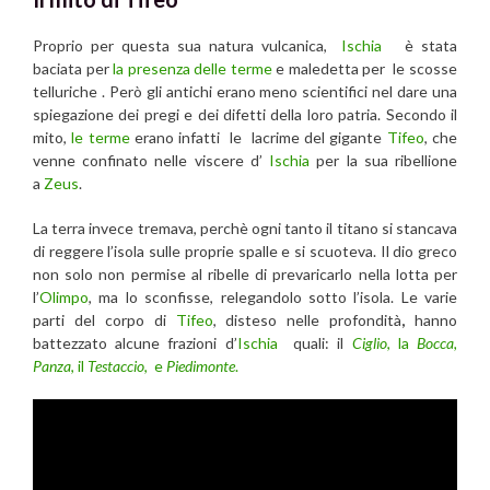
Proprio per questa sua natura vulcanica,
Ischia
è stata
baciata per
la presenza delle terme
e maledetta per le scosse
telluriche . Però gli antichi erano meno scientifici nel dare una
spiegazione dei pregi e dei difetti della loro patria. Secondo il
mito,
le terme
erano infatti le lacrime del gigante
Tifeo
, che
venne confinato nelle viscere d’
Ischia
per la sua ribellione
a
Zeus
.
La terra invece tremava, perchè ogni tanto il titano si stancava
di reggere l’isola sulle proprie spalle e si scuoteva. Il dio greco
non solo non permise al ribelle di prevaricarlo nella lotta per
l’
Olimpo
, ma lo sconfisse, relegandolo sotto l’isola
. Le varie
parti del corpo di
Tifeo
, disteso nelle profondità
,
hanno
battezzato alcune frazioni d’
Ischia
quali: il
Ciglio
, la
Bocca,
Panza
, il
Testaccio
, e
Piedimonte
.