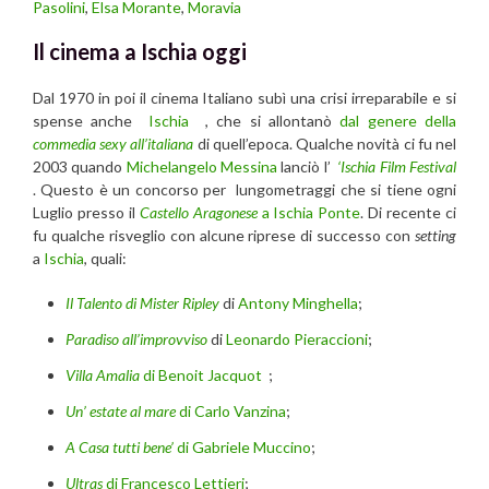
Pasolini
,
Elsa Morante
,
Moravia
Il cinema a Ischia oggi
Dal 1970 in poi il cinema Italiano subì una crisi irreparabile e si
spense anche
Ischia
, che si allontanò
dal genere della
commedia sexy all’italiana
di quell’epoca. Qualche novità ci fu nel
2003 quando
Michelangelo Messina
lanciò l’
‘Ischia Film Festival
. Questo è un concorso per lungometraggi che si tiene ogni
Luglio presso il
Castello Aragonese
a Ischia Ponte
. Di recente ci
fu qualche risveglio con alcune riprese di successo con
setting
a
Ischia
, quali:
Il Talento di Mister Ripley
di
Antony Minghell
a
;
Paradiso all’improvviso
di
Leonardo Pieraccioni
;
Villa Amalia
di Benoit Jacquot
;
Un’ estate al mare
di Carlo Vanzina
;
A Casa tutti bene’
di Gabriele Muccino
;
Ultras
di Francesco Lettieri
;