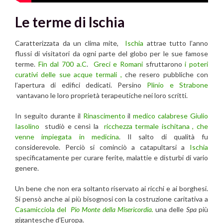
Le terme di Ischia
Caratterizzata da un clima mite,
Ischia
attrae tutto l’anno
flussi di visitatori da ogni parte del globo per le sue famose
terme.
Fin dal 700 a.C
.
Greci e Romani
sfruttarono
i poteri
curativi delle sue acque termali ,
che resero pubbliche con
l’apertura di edifici dedicati. Persino
Plinio e Strabone
vantavano le loro proprietà terapeutiche nei loro scritti.
In seguito durante il
Rinascimento
il
medico calabrese Giulio
Iasolino
studiò e censì la
ricchezza termale ischitana , che
venne impiegata in medicina
. Il salto di qualità fu
considerevole. Perciò si cominciò a catapultarsi a
Ischia
specificatamente per curare ferite, malattie e disturbi di vario
genere.
Un bene che non era soltanto riservato ai ricchi e ai borghesi.
Si pensò anche ai più bisognosi con la costruzione caritativa a
Casamicciola del
Pio Monte della Misericordia.
una delle
Spa
più
gigantesche d’Europa.