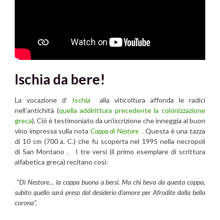
Ischia da bere!
La vocazione d’
Ischia
alla viticoltura affonda le radici
nell’antichità (
quella addirittura precedente la colonizzazione
greca
). Ciò è testimoniato da un’iscrizione che inneggia al buon
vino impressa sulla nota
Coppa di Nestore
. Questa è una tazza
di 10 cm (700 a. C.) che fu scoperta nel 1995 nella necropoli
di San Montano . I tre versi (il primo esemplare di scrittura
alfabetica greca) recitano così:
“Di Nestore… la coppa buona a bersi. Ma chi beva da questa coppa,
subito quello sarà preso dal desiderio d’amore per Afrodite dalla bella
corona”.