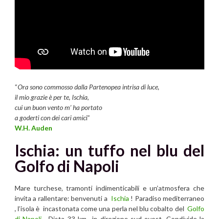
“
Ora sono commosso dalla Partenopea intrisa di luce,
il mio grazie è per te, Ischia,
cui un buon vento m’ ha portato
a goderti con dei cari amic
i”
W.H. Auden
Ischia: un tuffo nel blu del
Golfo di Napoli
Mare turchese, tramonti indimenticabili e un’atmosfera che
invita a rallentare: benvenuti a
Ischia
! Paradiso mediterraneo
, l’isola è incastonata come una perla nel blu cobalto del
Golfo
di Napoli
. Dista 33 km in direzione sud-ovest. Condivide la