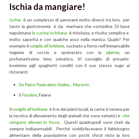
Ischia da mangiare!
Ischia
è un complesso di panorami molto diversi tra loro, per
tanto la gastronomia è sia marinara che contadina. Di base
napoletana
la cucina ischitana
è rivisitata, e risulta semplice e
molto saporita e con qualche asso nella manica. Quale? Per
esempio il
coniglio all’ischitana
, cucinato a forno nell’immancabile
tegame di coccio e spolverato con la
piperna
, un
profumatissimo timo selvatico. Vi consiglio di provarlo
inseieme agli spaghetti conditi con il suo stesso sugo ai
ristoranti:
Da Pietro Paolo detto Stalino
, Maronti;
Il
Focolare
, Faiano
Il
coniglio all’ischitana
è il re dei piatti locali, la carne è tenera per
la tecnica di allevamento degli animali che sono selvatici e
che
vengono allevati in fosse
. Questi quadrupedi sono stati da
sempre indispensabili . Perché soddisfacevano il fabbisogno
alimentare della popolazione con pochi sforzi visto la loro