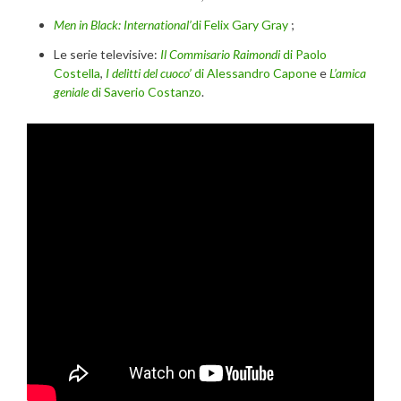
Men in Black: International’
di Felix Gary Gray
;
Le serie televisive:
Il Commisario Raimondi
di Paolo
Costella
,
I delitti del cuoco’
di Alessandro Capone
e
L’amica
geniale
di Saverio Costanzo
.