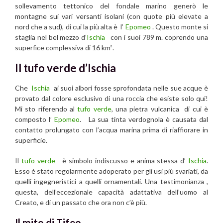
sollevamento tettonico del fondale marino generò le
montagne sui vari versanti isolani (con quote più elevate a
nord che a sud), di cui la più alta è l’
Epomeo
. Questo monte si
staglia nel bel mezzo d’
Ischia
con i suoi 789 m. coprendo una
superfice complessiva di 16 km².
Il tufo verde d’Ischia
Che
Ischia
ai suoi albori fosse sprofondata nelle sue acque è
provato dal colore esclusivo di una roccia che esiste solo qui!
Mi sto riferendo al
tufo verde
, una pietra vulcanica di cui è
composto l’
Epomeo
. La sua tinta verdognola è causata dal
contatto prolungato con l’acqua marina prima di riaffiorare in
superficie
.
Il
tufo verde
è simbolo indiscusso e anima stessa d’
Ischia
.
Esso è stato regolarmente adoperato per gli usi più svariati, da
quelli ingegneristici a quelli ornamentali. Una testimonianza ,
questa, dell’eccezionale capacità adattativa dell’uomo al
Creato, e di un passato che ora non c’è più.
Il mito di Tifeo