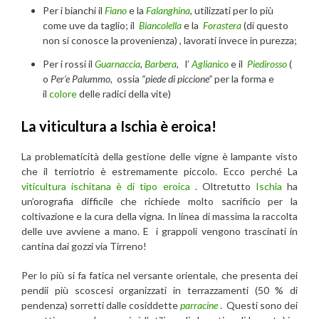
Per i bianchi il
Fiano
e la
Falanghina
, utilizzati per lo più
come uve da taglio; il
Biancolella
e la
Forastera
(di questo
non si conosce la provenienza) , lavorati invece in purezza;
Per i rossi il
Guarnaccia
,
Barbera
,
l’
Aglianico
e il
Piedirosso
(
o
Per’e Palummo,
ossia
“piede di piccione”
per la forma e
il
colore
delle radici della vite)
La viticultura a Ischia è eroica!
La problematicità della gestione delle vigne è lampante visto
che il terriotrio è estremamente piccolo. Ecco perché La
viticultura ischitana è di tipo eroica
. Oltretutto
Ischia
ha
un’orografia difficile che richiede molto sacrificio per la
coltivazione e la cura della vigna. In linea di massima la raccolta
delle uve avviene a mano. E i grappoli vengono trascinati in
cantina dai gozzi via Tirreno!
Per lo più si fa fatica nel versante orientale, che presenta dei
pendii più scoscesi organizzati in terrazzamenti (50 % di
pendenza) sorretti dalle cosiddette
parracine
. Questi sono dei