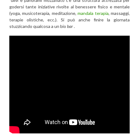
ulivi e panorami mozzafiato c’è una struttura attrezzata per
godersi tante iniziative rivolte al benessere fisico e mentale
(yoga, musicoterapia, meditazione,
mandala terapia
, massaggi,
terapie olistiche, ecc.). Si può anche finire la giornata
stuzzicando qualcosa a un bio
bar
.