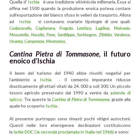
Quella d’
Ischia
è una tradizione vitivinicola millenaria. Essa si
affina nel 1500 quando la produzione enoica poteva contare
sull’esportazione del bianco sfuso in velieri da trasporto. Allora
ad
Ischia
si contavano svariate tipologie di uve quali:
Codacavallo
,
Coglionara
,
Fragola
,
Lentisco
,
Lugliese
,
Malvasia
,
Moscatella
,
Nocella,
Pane
,
Sanfilippo
,
Sorbisogno
,
Zibibbo
,
Verdesca
,
Uvanta
,
Campotese
,
Montonico
.
Cantina Pietra di Tommasone
, il futuro
enoico d’Ischia
Il
boom
del turismo del 1940 ebbe risvolti negativi per
l’ambiente a
Ischia
. Il cemento imperante ridusse
drasticamente gli ettari vitati da 24. 000 a soli 300. Un piccolo
tesoro agricolo preservato dal 1990 a venire da
aziende di
spicco.
Tra queste la
Cantina di Pietra di Tommasone
, grazie alla
quale ho scoperto
Ischia
.
Al presente purtroppo sono rimasti pochi vitigni autoctoni.
Questi nelle loro eterogenee declinazioni costituiscono
la
Ischia DOC
( la seconda proclamata in Italia nel 1966)
e sono: