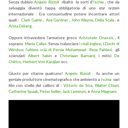
Senza dubbio
Angelo Rizzoli
ribaltò le sorti d’
Ischia
, che da
selvaggia diventò tappa obbligatoria di uno
star system
internazionale . Era consuetudine potere incontrare attori
quali :
Clark Gable
,
Ava Gardner
,
John Wayne
,
Delia Scala
, e
Anita Ekberg
.
Oppure intravedere l’armatore greco
Aristotele Onassis
, il
soprano
Maria Callas
. Senza tralasciare
i reali inglesi
, i
Duchi di
Windsor
,
l’ultimo scià di Persia Mohammad Reza Pahlavi
, gli
scienziati
Albert Sabin
e
Christiaan Barnard
, i mitici
De
Chirico
,
Herbert Von Karajian
ecc.
Giusto per citarne qualcuno!
Angelo Rizzoli
fu anche un
geniale produttore cinematografico che ambientò a
Ischia
vari
film
con stelle del calibro di :
Vittorio de Sica
,
Walter Chiari
,
Catherine Spaak
,
Peter Seller,
Jack Lemmon
, e
Anna Magnani
.