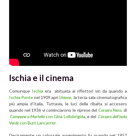
Ischia e il cinema
Comunque
Ischia
era abituata ai riflettori sin da quando a
Ischia Ponte
nel 1909 aprì
Unione,
la terza sala cinematografica
più ampia d’Italia. Tuttavia, le luci della ribalta si accesero
quando nel 1936 vi cominciarono le riprese del
Corsaro Nero
, di
Campane a Martello
con Gina Lollobrigida
, e del
Corsaro dell’isola
Verde
con Burt Lancaster
.
Decisamente un colossale avvenimento fu quando nel 1957