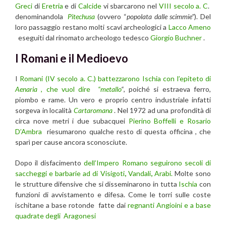
Greci
di
Eretria
e di
Calcide
vi sbarcarono nel
VIII secolo a. C
.
denominandola
Pitechusa
(ovvero “
popolata dalle scimmie”
). Del
loro passaggio restano molti scavi archeologici a
Lacco Ameno
eseguiti dal rinomato archeologo tedesco
Giorgio Buchner
.
I Romani e il Medioevo
I
Romani (IV secolo a. C.) battezzarono Ischia con l’epiteto di
Aenaria
, che vuol dire
“metallo
“
, poiché si estraeva ferro,
piombo e rame. Un vero e proprio centro industriale infatti
sorgeva in località
Cartaromana
. Nel 1972 ad una profondità di
circa nove metri i due subacquei
Pierino Boffelli e Rosario
D’Ambra
riesumarono qualche resto di questa officina , che
sparì per cause ancora sconosciute.
Dopo il disfacimento
dell’Impero Romano seguirono secoli di
saccheggi e barbarie ad di Visigoti
,
Vandali
,
Arabi.
Molte sono
le strutture difensive che si disseminarono in tutta
Ischia
con
funzioni di avvistamento e difesa. Come le torri sulle coste
ischitane a base rotonde fatte dai
regnanti Angioini e a base
quadrate degli Aragonesi