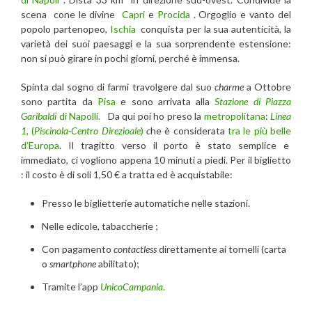
scena cone le divine
Capri
e
Procida
. Orgoglio e vanto del
popolo partenopeo,
Ischia
conquista per la sua autenticità, la
varietà dei suoi paesaggi e la sua sorprendente estensione:
non si può girare in pochi giorni, perché è immensa.
Spinta dal sogno di farmi travolgere dal suo
charme
a Ottobre
sono partita da
Pisa
e sono arrivata alla
Stazione di Piazza
Garibaldi
di Napolli.
Da qui poi ho preso la
metropolitana
:
Linea
1,
(
Piscinola-Centro Direzioale
)
c
he è considerata
tra le più belle
d’Europa
. Il tragitto verso il porto è stato semplice e
immediato, ci vogliono appena 10 minuti a piedi. Per il biglietto
: il costo è di soli 1,50 € a tratta ed è acquistabile:
Presso le biglietterie automatiche nelle stazioni.
Nelle edicole, tabaccherie ;
Con pagamento
contactless
direttamente ai tornelli (carta
o
smartphone
abilitato);
Tramite l’app
UnicoCampania
.