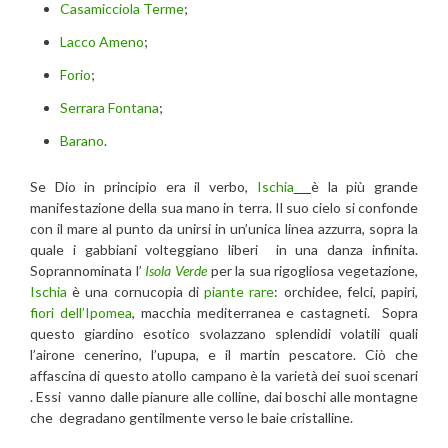
Casamicciola Terme
;
Lacco Ameno
;
Forio
;
Serrara Fontana
;
Barano
.
Se Dio in principio era il verbo,
Ischia
è la più grande
manifestazione della sua mano in terra. Il suo cielo si confonde
con il mare al punto da unirsi in un’unica linea azzurra, sopra la
quale i gabbiani volteggiano liberi in una danza infinita.
Soprannominata l’
Isola Verde
per la sua rigogliosa vegetazione,
Ischia
è una cornucopia di
piante rare
: orchidee, felci, papiri,
fiori dell’Ipomea
, macchia mediterranea e castagneti. Sopra
questo giardino esotico svolazzano splendidi volatili quali
l’airone cenerino, l’upupa, e il martin pescatore. Ciò che
affascina di questo atollo campano è la varietà dei suoi scenari
. Essi vanno dalle pianure alle colline, dai boschi alle montagne
che degradano gentilmente verso le baie cristalline.