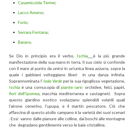
Casamicciola Terme
;
Lacco Ameno
;
Forio
;
Serrara Fontana
;
Barano
.
Se Dio in principio era il verbo,
Ischia
è la più grande
manifestazione della sua mano in terra. Il suo cielo si confonde
con il mare al punto da unirsi in un’unica linea azzurra, sopra la
quale i gabbiani volteggiano liberi in una danza infinita.
Soprannominata l’
Isola Verde
per la sua rigogliosa vegetazione,
Ischia
è una cornucopia di
piante rare
: orchidee, felci, papiri,
fiori dell’Ipomea
, macchia mediterranea e castagneti. Sopra
questo giardino esotico svolazzano splendidi volatili quali
l’airone cenerino, l’upupa, e il martin pescatore. Ciò che
affascina di questo atollo campano è la varietà dei suoi scenari
. Essi vanno dalle pianure alle colline, dai boschi alle montagne
che degradano gentilmente verso le baie cristalline.