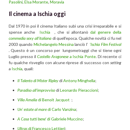
Pasolini
,
Elsa Morante
,
Moravia
Il cinema a Ischia oggi
Dal 1970 in poi il cinema Italiano subì una crisi irreparabile e si
spense anche
Ischia
, che si allontanò
dal genere della
commedia sexy all’italiana
di quell’epoca. Qualche novità ci fu nel
2003 quando
Michelangelo Messina
lanciò l’
‘Ischia Film Festival
. Questo è un concorso per lungometraggi che si tiene ogni
Luglio presso il
Castello Aragonese
a Ischia Ponte
. Di recente ci
fu qualche risveglio con alcune riprese di successo con
setting
a
Ischia
, quali:
Il Talento di Mister Ripley
di
Antony Minghell
a
;
Paradiso all’improvviso
di
Leonardo Pieraccioni
;
Villa Amalia
di Benoit Jacquot
;
Un’ estate al mare
di Carlo Vanzina
;
A Casa tutti bene’
di Gabriele Muccino
;
Ultras
di Francesco Lettieri
;