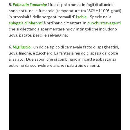
5.
Pollo alla Fumarola
:
i fusi di pollo messi in fogli di alluminio
sono cotti nelle fumarole (temperature tra i 30° e i 100° gradi)
in prossimità delle sorgenti termali d’
Ischia
. Specie nella
spiaggia di Maronti
è ordinario cimentarsi in
cuochi stravaganti
che si dilettano a sperimentare nuovi intingoli che includono
uova, patate, pesci, e selvaggina;
6
.
Migliaccio
:
un dolce tipico di carnevale fatto di spaghettini,
uova, limone, e zucchero. La fantasia nei dolci spazia dal dolce
al salato . Due sapori che si combinano in ricette abbastanza
estreme da sconvolgere anche i palati più esigenti.