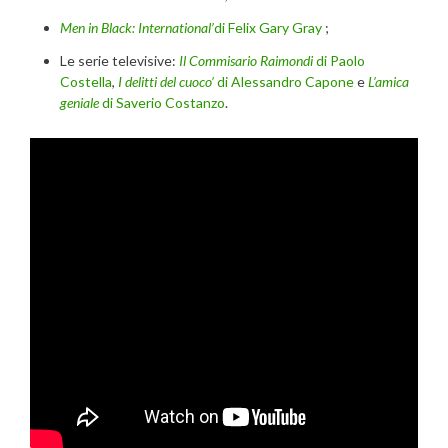
Men in Black: International’
di Felix Gary Gray
;
Le serie televisive:
Il Commisario Raimondi
di Paolo
Costella
,
I delitti del cuoco’
di Alessandro Capone
e
L’amica
geniale
di Saverio Costanzo
.