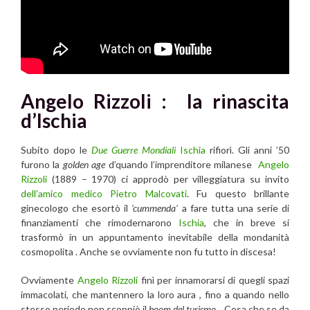
Angelo Rizzoli : la rinascita
d’Ischia
Subito dopo le
Due Guerre Mondiali
Ischia
rifiorì. Gli anni ’50
furono la
golden age
d’quando l’imprenditore milanese
Angelo
Rizzoli
(1889 – 1970) ci approdò per villeggiatura su invito
dell’amico medico Pietro Malcovati
. Fu questo brillante
ginecologo che esortò il
‘cummenda’
a fare tutta una serie di
finanziamenti che rimodernarono
Ischia
, che in breve si
trasformò in un appuntamento inevitabile della mondanità
cosmopolita . Anche se ovviamente non fu tutto in discesa!
Ovviamente
Angelo Rizzoli
finì per innamorarsi di quegli spazi
immacolati, che mantennero la loro aura , fino a quando nello
stesso periodo non scoppiò il
boom del turismo
. Cosa che se da