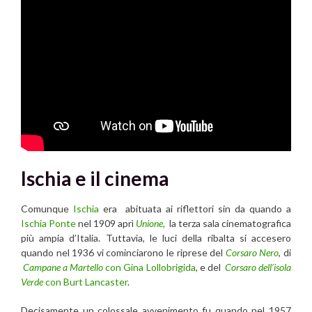
Ischia e il cinema
Comunque
Ischia
era abituata ai riflettori sin da quando a
Ischia Ponte
nel 1909 aprì
Unione,
la terza sala cinematografica
più ampia d’Italia. Tuttavia, le luci della ribalta si accesero
quando nel 1936 vi cominciarono le riprese del
Corsaro Nero
, di
Campane a Martello
con Gina Lollobrigida
, e del
Corsaro dell’isola
Verde
con Burt Lancaster
.
Decisamente un colossale avvenimento fu quando nel 1957