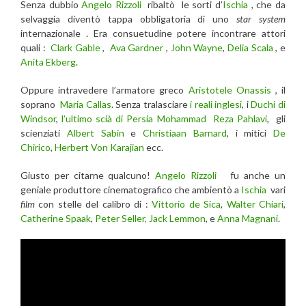
Senza dubbio
Angelo Rizzoli
ribaltò le sorti d’
Ischia
, che da
selvaggia diventò tappa obbligatoria di uno
star system
internazionale . Era consuetudine potere incontrare attori
quali :
Clark Gable
,
Ava Gardner
,
John Wayne
,
Delia Scala
, e
Anita Ekberg
.
Oppure intravedere l’armatore greco
Aristotele Onassis
, il
soprano
Maria Callas
. Senza tralasciare
i reali inglesi
, i
Duchi di
Windsor
,
l’ultimo scià di Persia Mohammad Reza Pahlavi
, gli
scienziati
Albert Sabin
e
Christiaan Barnard
, i mitici
De
Chirico
,
Herbert Von Karajian
ecc.
Giusto per citarne qualcuno!
Angelo Rizzoli
fu anche un
geniale produttore cinematografico che ambientò a
Ischia
vari
film
con stelle del calibro di :
Vittorio de Sica
,
Walter Chiari
,
Catherine Spaak
,
Peter Seller,
Jack Lemmon
, e
Anna Magnani
.