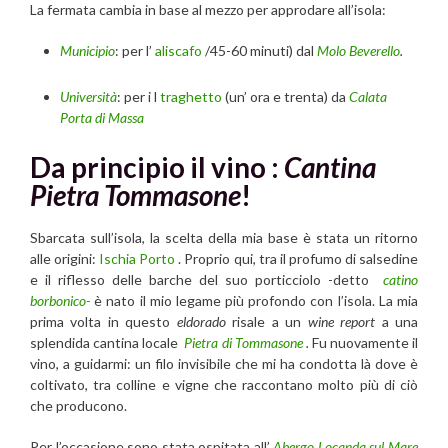
La fermata cambia in base al mezzo per approdare all’isola:
Municipio
: per l’
aliscafo
/45-60 minuti) dal
Molo Beverello
.
Università
: per i l
traghetto
(un’ ora e trenta) da
Calata
Porta di Massa
Da principio il vino :
Cantina
Pietra Tommasone
!
Sbarcata sull’isola, la scelta della mia base è stata un ritorno
alle origini:
Ischia Porto
. Proprio qui, tra il profumo di salsedine
e il riflesso delle barche del suo porticciolo -detto
catino
borbonico-
è nato il mio legame più profondo con l’isola. La mia
prima volta in questo
eldorado
risale a un
wine report
a una
splendida cantina locale
Pietra di Tommasone
.
Fu nuovamente il
vino, a guidarmi: un filo invisibile che mi ha condotta là dove è
coltivato, tra colline e vigne che raccontano molto più di ciò
che producono.
Per l’occasione sono stata ospitata all’
Abergo Locanda sul Mare