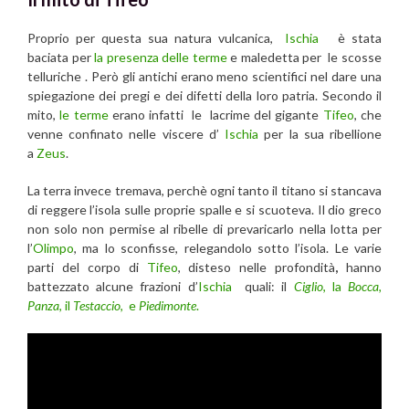
Proprio per questa sua natura vulcanica,
Ischia
è stata
baciata per
la presenza delle terme
e maledetta per le scosse
telluriche . Però gli antichi erano meno scientifici nel dare una
spiegazione dei pregi e dei difetti della loro patria. Secondo il
mito,
le terme
erano infatti le lacrime del gigante
Tifeo
, che
venne confinato nelle viscere d’
Ischia
per la sua ribellione
a
Zeus
.
La terra invece tremava, perchè ogni tanto il titano si stancava
di reggere l’isola sulle proprie spalle e si scuoteva. Il dio greco
non solo non permise al ribelle di prevaricarlo nella lotta per
l’
Olimpo
, ma lo sconfisse, relegandolo sotto l’isola
. Le varie
parti del corpo di
Tifeo
, disteso nelle profondità
,
hanno
battezzato alcune frazioni d’
Ischia
quali: il
Ciglio
, la
Bocca,
Panza
, il
Testaccio
, e
Piedimonte
.