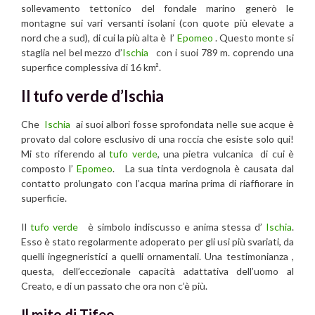
sollevamento tettonico del fondale marino generò le
montagne sui vari versanti isolani (con quote più elevate a
nord che a sud), di cui la più alta è l’
Epomeo
. Questo monte si
staglia nel bel mezzo d’
Ischia
con i suoi 789 m. coprendo una
superfice complessiva di 16 km².
Il tufo verde d’Ischia
Che
Ischia
ai suoi albori fosse sprofondata nelle sue acque è
provato dal colore esclusivo di una roccia che esiste solo qui!
Mi sto riferendo al
tufo verde
, una pietra vulcanica di cui è
composto l’
Epomeo
. La sua tinta verdognola è causata dal
contatto prolungato con l’acqua marina prima di riaffiorare in
superficie
.
Il
tufo verde
è simbolo indiscusso e anima stessa d’
Ischia
.
Esso è stato regolarmente adoperato per gli usi più svariati, da
quelli ingegneristici a quelli ornamentali. Una testimonianza ,
questa, dell’eccezionale capacità adattativa dell’uomo al
Creato, e di un passato che ora non c’è più.
Il mito di Tifeo