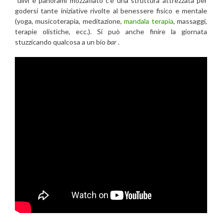
ulivi e panorami mozzafiato c’è una struttura attrezzata per
godersi tante iniziative rivolte al benessere fisico e mentale
(yoga, musicoterapia, meditazione,
mandala terapia
, massaggi,
terapie olistiche, ecc.). Si può anche finire la giornata
stuzzicando qualcosa a un bio
bar
.