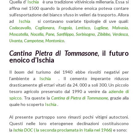
Quella d’
Ischia
è una tradizione vitivinicola millenaria. Essa si
affina nel 1500 quando la produzione enoica poteva contare
sull’esportazione del bianco sfuso in velieri da trasporto. Allora
ad
Ischia
si contavano svariate tipologie di uve quali:
Codacavallo
,
Coglionara
,
Fragola
,
Lentisco
,
Lugliese
,
Malvasia
,
Moscatella
,
Nocella,
Pane
,
Sanfilippo
,
Sorbisogno
,
Zibibbo
,
Verdesca
,
Uvanta
,
Campotese
,
Montonico
.
Cantina Pietra di Tommasone
, il futuro
enoico d’Ischia
Il
boom
del turismo del 1940 ebbe risvolti negativi per
l’ambiente a
Ischia
. Il cemento imperante ridusse
drasticamente gli ettari vitati da 24. 000 a soli 300. Un piccolo
tesoro agricolo preservato dal 1990 a venire da
aziende di
spicco.
Tra queste la
Cantina di Pietra di Tommasone
, grazie alla
quale ho scoperto
Ischia
.
Al presente purtroppo sono rimasti pochi vitigni autoctoni.
Questi nelle loro eterogenee declinazioni costituiscono
la
Ischia DOC
( la seconda proclamata in Italia nel 1966)
e sono: