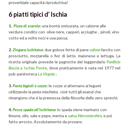
proverbiale capacità riproduttiva!
6 piatti tipici d’ Ischia
1.
Pizza di scarola
:
una bontà smisurata, un calzone alle
verdure condito con olive nere, capperi, acciughe , pinoli, vino
cotto ed a volte noci e uva passa;
2.
Zingara ischitana
:
due golose fette di pane
cafone
farcito con
prosciutto, mozzarella o fior di latte, maionese e lattuga. La
ricetta originale prevede le pagnotte del leggendario
Panificio
Boccia
a Ischia Ponte
, dove praticamente è nata nel 1977 nel
pub-paninoteca
La Virgola
;
3.
Pasta fagioli e cozze
:
le cozze si alternano ai legumi
utilizzando la
pasta mischiata,
cioè tutti gli avanzi che
rimangono che è la premessa della filosofia dello zero sprechi;
4.
Pesce spada all’ischitana
:
lo spada viene marinato con
limone, olio, sale e pepe, menta e
salsa
Worcestershire
, e poi
fatto arrosto. Assolutamente da provare;