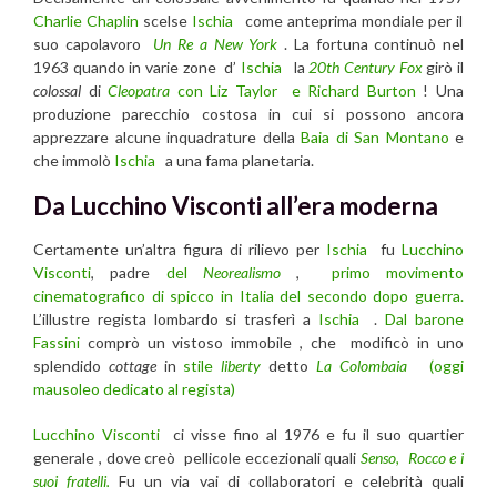
Charlie Chaplin
scelse
Ischia
come anteprima mondiale per il
suo capolavoro
Un Re a New York
. La fortuna continuò nel
1963 quando in varie zone
d’
Ischia
la
20th Century Fox
girò il
colossal
di
Cleopatra
con Liz Taylor e Richard Burton
! Una
produzione parecchio costosa in cui si possono ancora
apprezzare alcune inquadrature della
Baia di San Montano
e
che immolò
Ischia
a una fama planetaria.
Da Lucchino Visconti all’era moderna
Certamente un’altra figura di rilievo per
Ischia
fu
Lucchino
Visconti
, padre
del
Neorealismo
,
primo movimento
cinematografico di spicco in Italia del secondo dopo guerra.
L’illustre regista lombardo si trasferì a
Ischia
.
Dal barone
Fassini
comprò un vistoso immobile , che modificò in uno
splendido
cottage
in
stile
liberty
detto
La Colombaia
(oggi
mausoleo dedicato al regista)
Lucchino Visconti
ci visse fino al 1976 e fu il suo quartier
generale , dove creò pellicole eccezionali quali
Senso,
Rocco e i
suoi fratelli.
Fu un via vai di collaboratori e celebrità quali