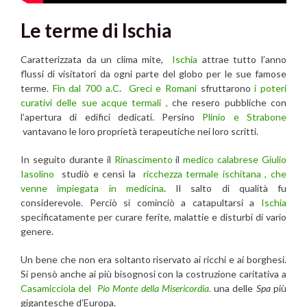
Le terme di Ischia
Caratterizzata da un clima mite,
Ischia
attrae tutto l’anno
flussi di visitatori da ogni parte del globo per le sue famose
terme.
Fin dal 700 a.C
.
Greci e Romani
sfruttarono
i poteri
curativi delle sue acque termali ,
che resero pubbliche con
l’apertura di edifici dedicati. Persino
Plinio e Strabone
vantavano le loro proprietà terapeutiche nei loro scritti.
In seguito durante il
Rinascimento
il
medico calabrese Giulio
Iasolino
studiò e censì la
ricchezza termale ischitana , che
venne impiegata in medicina
. Il salto di qualità fu
considerevole. Perciò si cominciò a catapultarsi a
Ischia
specificatamente per curare ferite, malattie e disturbi di vario
genere.
Un bene che non era soltanto riservato ai ricchi e ai borghesi.
Si pensò anche ai più bisognosi con la costruzione caritativa a
Casamicciola del
Pio Monte della Misericordia.
una delle
Spa
più
gigantesche d’Europa.