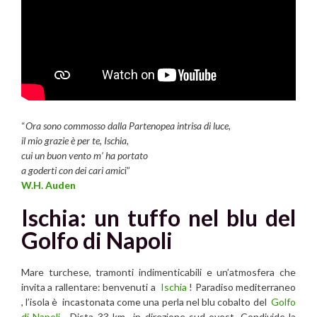
“
Ora sono commosso dalla Partenopea intrisa di luce,
il mio grazie è per te, Ischia,
cui un buon vento m’ ha portato
a goderti con dei cari amic
i”
W.H. Auden
Ischia: un tuffo nel blu del
Golfo di Napoli
Mare turchese, tramonti indimenticabili e un’atmosfera che
invita a rallentare: benvenuti a
Ischia
! Paradiso mediterraneo
, l’isola è incastonata come una perla nel blu cobalto del
Golfo
di Napoli
. Dista 33 km in direzione sud-ovest. Condivide la