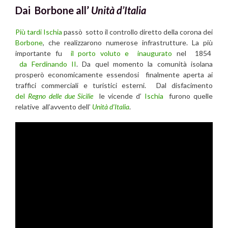
Dai Borbone all’
Unità d’Italia
Più tardi Ischia
passò sotto il controllo diretto della corona dei
Borbone
, che realizzarono numerose infrastrutture. La più
importante fu
il porto voluto e inaugurato
nel 1854
da Ferdinando II
. Da quel momento la comunità isolana
prosperò economicamente essendosi finalmente aperta ai
traffici commerciali e turistici esterni. Dal disfacimento
del
Regno delle due Sicilie
le vicende d’
Ischia
furono quelle
relative all’avvento dell’
Unità d’Italia
.