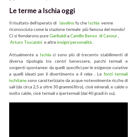
Le terme a Ischia oggi
Il risultato dell’operato di
Iasolino
fu che
Ischia
venne
riconosciuta come la stazione termale più famosa del mondo!
Ci si fiondarono pure
Garibaldi
a
Camillo Benso di Cavour
,
Arturo Toscanini
e altre
insigni personalità
.
Attualmente a
Ischia
ci sono più di trecento stabilimenti di
diversa tipologia tra centri benessere, parchi termali e
sorgenti spontanee: da quelli specifici per le esigenze curative
a quelli ideati per il divertimento e il
relax
. Le
fonti termali
ischitane
sono caratterizzate da acque notevolmente ricche di
sali (da circa 2,5 a oltre 30 grammi/litro), cioè minerali, e calde o
molto calde, cioè termali o ipertermali (dai 40 gradi in su).