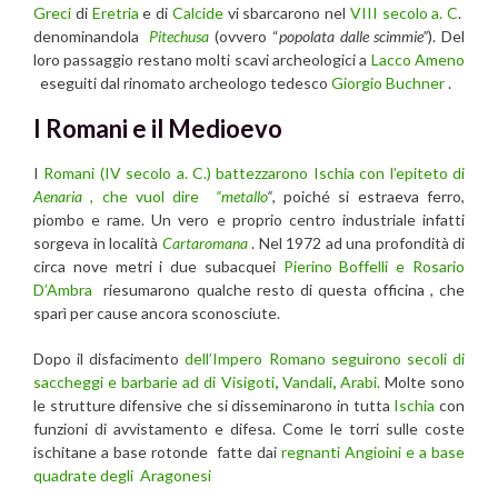
Greci
di
Eretria
e di
Calcide
vi sbarcarono nel
VIII secolo a. C
.
denominandola
Pitechusa
(ovvero “
popolata dalle scimmie”
). Del
loro passaggio restano molti scavi archeologici a
Lacco Ameno
eseguiti dal rinomato archeologo tedesco
Giorgio Buchner
.
I Romani e il Medioevo
I
Romani (IV secolo a. C.) battezzarono Ischia con l’epiteto di
Aenaria
, che vuol dire
“metallo
“
, poiché si estraeva ferro,
piombo e rame. Un vero e proprio centro industriale infatti
sorgeva in località
Cartaromana
. Nel 1972 ad una profondità di
circa nove metri i due subacquei
Pierino Boffelli e Rosario
D’Ambra
riesumarono qualche resto di questa officina , che
sparì per cause ancora sconosciute.
Dopo il disfacimento
dell’Impero Romano seguirono secoli di
saccheggi e barbarie ad di Visigoti
,
Vandali
,
Arabi.
Molte sono
le strutture difensive che si disseminarono in tutta
Ischia
con
funzioni di avvistamento e difesa. Come le torri sulle coste
ischitane a base rotonde fatte dai
regnanti Angioini e a base
quadrate degli Aragonesi