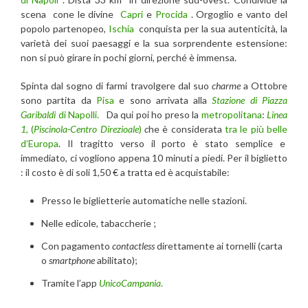
scena cone le divine
Capri
e
Procida
. Orgoglio e vanto del
popolo partenopeo,
Ischia
conquista per la sua autenticità, la
varietà dei suoi paesaggi e la sua sorprendente estensione:
non si può girare in pochi giorni, perché è immensa.
Spinta dal sogno di farmi travolgere dal suo
charme
a Ottobre
sono partita da
Pisa
e sono arrivata alla
Stazione di Piazza
Garibaldi
di Napolli.
Da qui poi ho preso la
metropolitana
:
Linea
1,
(
Piscinola-Centro Direzioale
)
c
he è considerata
tra le più belle
d’Europa
. Il tragitto verso il porto è stato semplice e
immediato, ci vogliono appena 10 minuti a piedi. Per il biglietto
: il costo è di soli 1,50 € a tratta ed è acquistabile:
Presso le biglietterie automatiche nelle stazioni.
Nelle edicole, tabaccherie ;
Con pagamento
contactless
direttamente ai tornelli (carta
o
smartphone
abilitato);
Tramite l’app
UnicoCampania
.