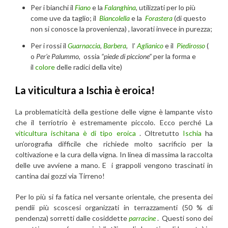
Per i bianchi il
Fiano
e la
Falanghina
, utilizzati per lo più
come uve da taglio; il
Biancolella
e la
Forastera
(di questo
non si conosce la provenienza) , lavorati invece in purezza;
Per i rossi il
Guarnaccia
,
Barbera
,
l’
Aglianico
e il
Piedirosso
(
o
Per’e Palummo,
ossia
“piede di piccione”
per la forma e
il
colore
delle radici della vite)
La viticultura a Ischia è eroica!
La problematicità della gestione delle vigne è lampante visto
che il terriotrio è estremamente piccolo. Ecco perché La
viticultura ischitana è di tipo eroica
. Oltretutto
Ischia
ha
un’orografia difficile che richiede molto sacrificio per la
coltivazione e la cura della vigna. In linea di massima la raccolta
delle uve avviene a mano. E i grappoli vengono trascinati in
cantina dai gozzi via Tirreno!
Per lo più si fa fatica nel versante orientale, che presenta dei
pendii più scoscesi organizzati in terrazzamenti (50 % di
pendenza) sorretti dalle cosiddette
parracine
. Questi sono dei