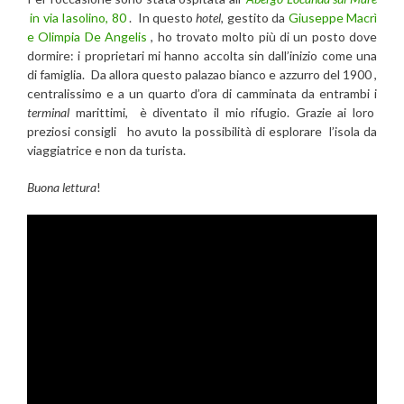
in via Iasolino, 80
. In questo
hotel
, gestito da
Giuseppe Macrì
e Olimpia De Angelis
, ho trovato molto più di un posto dove
dormire: i proprietari mi hanno accolta sin dall’inizio come una
di famiglia. Da allora questo palazao bianco e azzurro del 1900 ,
centralissimo e a un quarto d’ora di camminata da entrambi i
terminal
marittimi, è diventato il mio rifugio. Grazie ai loro
preziosi consigli ho avuto la possibilità di esplorare l’isola da
viaggiatrice e non da turista.
Buona lettura
!