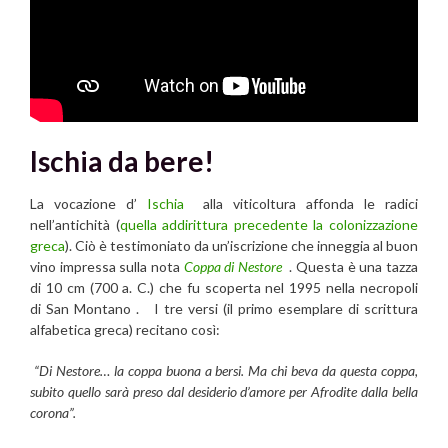
Ischia da bere!
La vocazione d’
Ischia
alla viticoltura affonda le radici
nell’antichità (
quella addirittura precedente la colonizzazione
greca
). Ciò è testimoniato da un’iscrizione che inneggia al buon
vino impressa sulla nota
Coppa di Nestore
. Questa è una tazza
di 10 cm (700 a. C.) che fu scoperta nel 1995 nella necropoli
di San Montano . I tre versi (il primo esemplare di scrittura
alfabetica greca) recitano così:
“Di Nestore… la coppa buona a bersi. Ma chi beva da questa coppa,
subito quello sarà preso dal desiderio d’amore per Afrodite dalla bella
corona”.