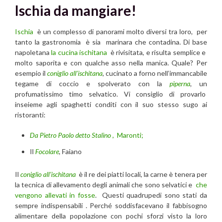
Ischia da mangiare!
Ischia
è un complesso di panorami molto diversi tra loro, per
tanto la gastronomia è sia marinara che contadina. Di base
napoletana
la cucina ischitana
è rivisitata, e risulta semplice e
molto saporita e con qualche asso nella manica. Quale? Per
esempio il
coniglio all’ischitana
, cucinato a forno nell’immancabile
tegame di coccio e spolverato con la
piperna
, un
profumatissimo timo selvatico. Vi consiglio di provarlo
inseieme agli spaghetti conditi con il suo stesso sugo ai
ristoranti:
Da Pietro Paolo detto Stalino
, Maronti;
Il
Focolare
, Faiano
Il
coniglio all’ischitana
è il re dei piatti locali, la carne è tenera per
la tecnica di allevamento degli animali che sono selvatici e
che
vengono allevati in fosse
. Questi quadrupedi sono stati da
sempre indispensabili . Perché soddisfacevano il fabbisogno
alimentare della popolazione con pochi sforzi visto la loro