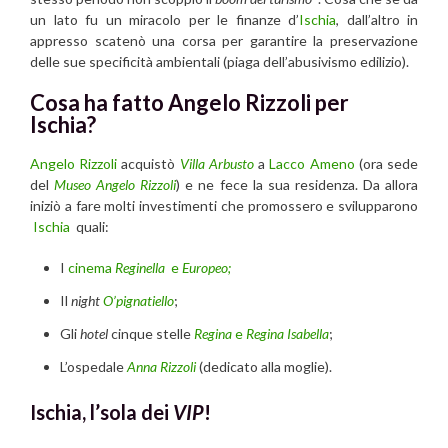
un lato fu un miracolo per le finanze d’
Ischia
, dall’altro in
appresso scatenò una corsa per garantire la preservazione
delle sue specificità ambientali (piaga dell’abusivismo edilizio).
Cosa ha fatto Angelo Rizzoli per
Ischia?
Angelo Rizzoli
acquistò
Villa Arbusto
a
Lacco Ameno
(ora sede
del
Museo Angelo Rizzoli
) e ne fece la sua residenza. Da allora
iniziò a fare molti investimenti che promossero e svilupparono
Ischia
quali:
I
cinema
Reginella
e
Europeo;
Il
night
O’pignatiello
;
Gli
hotel
cinque stelle
Regina
e
Regina Isabella
;
L’ospedale
Anna Rizzoli
(dedicato alla moglie).
Ischia, l’sola dei
VIP
!