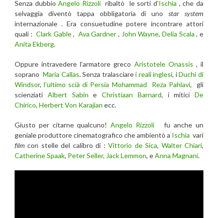
Senza dubbio
Angelo Rizzoli
ribaltò le sorti d’
Ischia
, che da
selvaggia diventò tappa obbligatoria di uno
star system
internazionale . Era consuetudine potere incontrare attori
quali :
Clark Gable
,
Ava Gardner
,
John Wayne
,
Delia Scala
, e
Anita Ekberg
.
Oppure intravedere l’armatore greco
Aristotele Onassis
, il
soprano
Maria Callas
. Senza tralasciare
i reali inglesi
, i
Duchi di
Windsor
,
l’ultimo scià di Persia Mohammad Reza Pahlavi
, gli
scienziati
Albert Sabin
e
Christiaan Barnard
, i mitici
De
Chirico
,
Herbert Von Karajian
ecc.
Giusto per citarne qualcuno!
Angelo Rizzoli
fu anche un
geniale produttore cinematografico che ambientò a
Ischia
vari
film
con stelle del calibro di :
Vittorio de Sica
,
Walter Chiari
,
Catherine Spaak
,
Peter Seller,
Jack Lemmon
, e
Anna Magnani
.