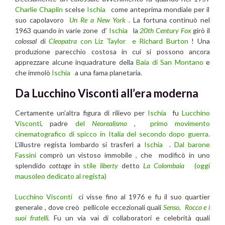
Charlie Chaplin
scelse
Ischia
come anteprima mondiale per il
suo capolavoro
Un Re a New York
. La fortuna continuò nel
1963 quando in varie zone
d’
Ischia
la
20th Century Fox
girò il
colossal
di
Cleopatra
con Liz Taylor e Richard Burton
! Una
produzione parecchio costosa in cui si possono ancora
apprezzare alcune inquadrature della
Baia di San Montano
e
che immolò
Ischia
a una fama planetaria.
Da Lucchino Visconti all’era moderna
Certamente un’altra figura di rilievo per
Ischia
fu
Lucchino
Visconti
, padre
del
Neorealismo
,
primo movimento
cinematografico di spicco in Italia del secondo dopo guerra.
L’illustre regista lombardo si trasferì a
Ischia
.
Dal barone
Fassini
comprò un vistoso immobile , che modificò in uno
splendido
cottage
in
stile
liberty
detto
La Colombaia
(oggi
mausoleo dedicato al regista)
Lucchino Visconti
ci visse fino al 1976 e fu il suo quartier
generale , dove creò pellicole eccezionali quali
Senso,
Rocco e i
suoi fratelli.
Fu un via vai di collaboratori e celebrità quali