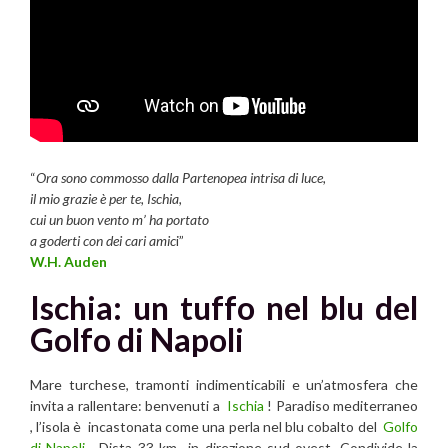
“
Ora sono commosso dalla Partenopea intrisa di luce,
il mio grazie è per te, Ischia,
cui un buon vento m’ ha portato
a goderti con dei cari amic
i”
W.H. Auden
Ischia: un tuffo nel blu del
Golfo di Napoli
Mare turchese, tramonti indimenticabili e un’atmosfera che
invita a rallentare: benvenuti a
Ischia
! Paradiso mediterraneo
, l’isola è incastonata come una perla nel blu cobalto del
Golfo
di Napoli
. Dista 33 km in direzione sud-ovest. Condivide la