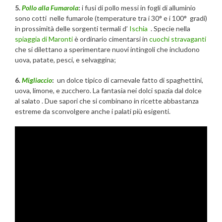
5.
Pollo alla Fumarola
:
i fusi di pollo messi in fogli di alluminio
sono cotti nelle fumarole (temperature tra i 30° e i 100° gradi)
in prossimità delle sorgenti termali d’
Ischia
. Specie nella
spiaggia di Maronti
è ordinario cimentarsi in
cuochi stravaganti
che si dilettano a sperimentare nuovi intingoli che includono
uova, patate, pesci, e selvaggina;
6
.
Migliaccio
:
un dolce tipico di carnevale fatto di spaghettini,
uova, limone, e zucchero. La fantasia nei dolci spazia dal dolce
al salato . Due sapori che si combinano in ricette abbastanza
estreme da sconvolgere anche i palati più esigenti.