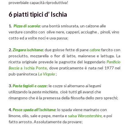
proverbiale capacità riproduttiva!
6 piatti tipici d’ Ischia
1.
Pizza di scarola
:
una bontà smisurata, un calzone alle
verdure condito con olive nere, capperi, acciughe , pinoli, vino
cotto ed a volte noci e uva passa;
2.
Zingara ischitana
:
due golose fette di pane
cafone
farcito con
prosciutto, mozzarella o fior di latte, maionese e lattuga. La
ricetta originale prevede le pagnotte del leggendario
Panificio
Boccia
a Ischia Ponte
, dove praticamente è nata nel 1977 nel
pub-paninoteca
La Virgola
;
3.
Pasta fagioli e cozze
:
le cozze si alternano ai legumi
utilizzando la
pasta mischiata,
cioè tutti gli avanzi che
rimangono che è la premessa della filosofia dello zero sprechi;
4.
Pesce spada all’ischitana
:
lo spada viene marinato con
limone, olio, sale e pepe, menta e
salsa
Worcestershire
, e poi
fatto arrosto. Assolutamente da provare;