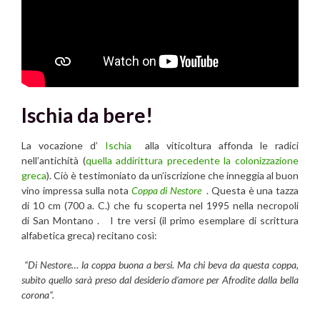
Ischia da bere!
La vocazione d’
Ischia
alla viticoltura affonda le radici
nell’antichità (
quella addirittura precedente la colonizzazione
greca
). Ciò è testimoniato da un’iscrizione che inneggia al buon
vino impressa sulla nota
Coppa di Nestore
. Questa è una tazza
di 10 cm (700 a. C.) che fu scoperta nel 1995 nella necropoli
di San Montano . I tre versi (il primo esemplare di scrittura
alfabetica greca) recitano così:
“Di Nestore… la coppa buona a bersi. Ma chi beva da questa coppa,
subito quello sarà preso dal desiderio d’amore per Afrodite dalla bella
corona”.