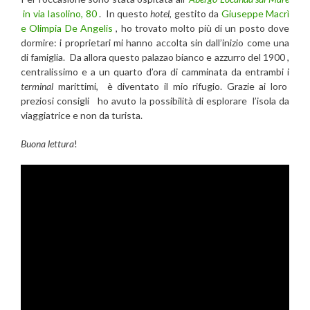
in via Iasolino, 80
. In questo
hotel
, gestito da
Giuseppe Macrì
e Olimpia De Angelis
, ho trovato molto più di un posto dove
dormire: i proprietari mi hanno accolta sin dall’inizio come una
di famiglia. Da allora questo palazao bianco e azzurro del 1900 ,
centralissimo e a un quarto d’ora di camminata da entrambi i
terminal
marittimi, è diventato il mio rifugio. Grazie ai loro
preziosi consigli ho avuto la possibilità di esplorare l’isola da
viaggiatrice e non da turista.
Buona lettura
!