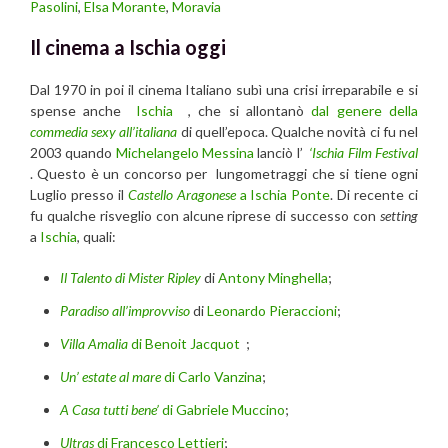
Pasolini
,
Elsa Morante
,
Moravia
Il cinema a Ischia oggi
Dal 1970 in poi il cinema Italiano subì una crisi irreparabile e si
spense anche
Ischia
, che si allontanò
dal genere della
commedia sexy all’italiana
di quell’epoca. Qualche novità ci fu nel
2003 quando
Michelangelo Messina
lanciò l’
‘Ischia Film Festival
. Questo è un concorso per lungometraggi che si tiene ogni
Luglio presso il
Castello Aragonese
a Ischia Ponte
. Di recente ci
fu qualche risveglio con alcune riprese di successo con
setting
a
Ischia
, quali:
Il Talento di Mister Ripley
di
Antony Minghell
a
;
Paradiso all’improvviso
di
Leonardo Pieraccioni
;
Villa Amalia
di Benoit Jacquot
;
Un’ estate al mare
di Carlo Vanzina
;
A Casa tutti bene’
di Gabriele Muccino
;
Ultras
di Francesco Lettieri
;