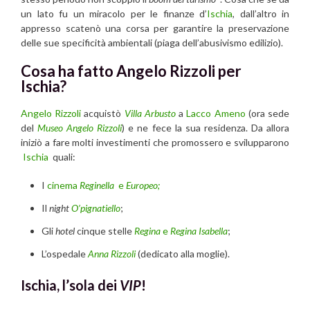
un lato fu un miracolo per le finanze d’
Ischia
, dall’altro in
appresso scatenò una corsa per garantire la preservazione
delle sue specificità ambientali (piaga dell’abusivismo edilizio).
Cosa ha fatto Angelo Rizzoli per
Ischia?
Angelo Rizzoli
acquistò
Villa Arbusto
a
Lacco Ameno
(ora sede
del
Museo Angelo Rizzoli
) e ne fece la sua residenza. Da allora
iniziò a fare molti investimenti che promossero e svilupparono
Ischia
quali:
I
cinema
Reginella
e
Europeo;
Il
night
O’pignatiello
;
Gli
hotel
cinque stelle
Regina
e
Regina Isabella
;
L’ospedale
Anna Rizzoli
(dedicato alla moglie).
Ischia, l’sola dei
VIP
!