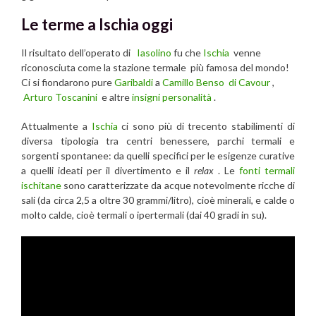
Le terme a Ischia oggi
Il risultato dell’operato di
Iasolino
fu che
Ischia
venne
riconosciuta come la stazione termale più famosa del mondo!
Ci si fiondarono pure
Garibaldi
a
Camillo Benso di Cavour
,
Arturo Toscanini
e altre
insigni personalità
.
Attualmente a
Ischia
ci sono più di trecento stabilimenti di
diversa tipologia tra centri benessere, parchi termali e
sorgenti spontanee: da quelli specifici per le esigenze curative
a quelli ideati per il divertimento e il
relax
. Le
fonti termali
ischitane
sono caratterizzate da acque notevolmente ricche di
sali (da circa 2,5 a oltre 30 grammi/litro), cioè minerali, e calde o
molto calde, cioè termali o ipertermali (dai 40 gradi in su).