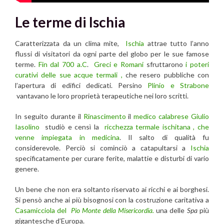
Le terme di Ischia
Caratterizzata da un clima mite,
Ischia
attrae tutto l’anno
flussi di visitatori da ogni parte del globo per le sue famose
terme.
Fin dal 700 a.C
.
Greci e Romani
sfruttarono
i poteri
curativi delle sue acque termali ,
che resero pubbliche con
l’apertura di edifici dedicati. Persino
Plinio e Strabone
vantavano le loro proprietà terapeutiche nei loro scritti.
In seguito durante il
Rinascimento
il
medico calabrese Giulio
Iasolino
studiò e censì la
ricchezza termale ischitana , che
venne impiegata in medicina
. Il salto di qualità fu
considerevole. Perciò si cominciò a catapultarsi a
Ischia
specificatamente per curare ferite, malattie e disturbi di vario
genere.
Un bene che non era soltanto riservato ai ricchi e ai borghesi.
Si pensò anche ai più bisognosi con la costruzione caritativa a
Casamicciola del
Pio Monte della Misericordia.
una delle
Spa
più
gigantesche d’Europa.