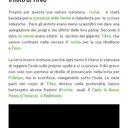
Proprio per questa sua natura vulcanica,
Ischia
è stata
baciata per
la presenza delle terme
e maledetta per le scosse
telluriche . Però gli antichi erano meno scientifici nel dare una
spiegazione dei pregi e dei difetti della loro patria. Secondo il
mito,
le terme
erano infatti le lacrime del gigante
Tifeo
, che
venne confinato nelle viscere d’
Ischia
per la sua ribellione
a
Zeus
.
La terra invece tremava, perchè ogni tanto il titano si stancava
di reggere l’isola sulle proprie spalle e si scuoteva. Il dio greco
non solo non permise al ribelle di prevaricarlo nella lotta per
l’
Olimpo
, ma lo sconfisse, relegandolo sotto l’isola
. Le varie
parti del corpo di
Tifeo
, disteso nelle profondità
,
hanno
battezzato alcune frazioni d’
Ischia
quali: il
Ciglio
, la
Bocca,
Panza
, il
Testaccio
, e
Piedimonte
.