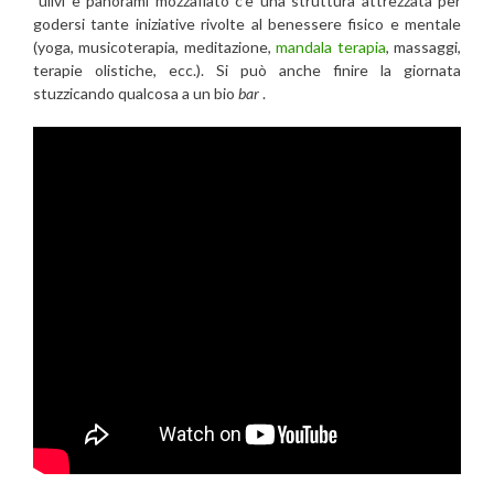
ulivi e panorami mozzafiato c’è una struttura attrezzata per
godersi tante iniziative rivolte al benessere fisico e mentale
(yoga, musicoterapia, meditazione,
mandala terapia
, massaggi,
terapie olistiche, ecc.). Si può anche finire la giornata
stuzzicando qualcosa a un bio
bar
.