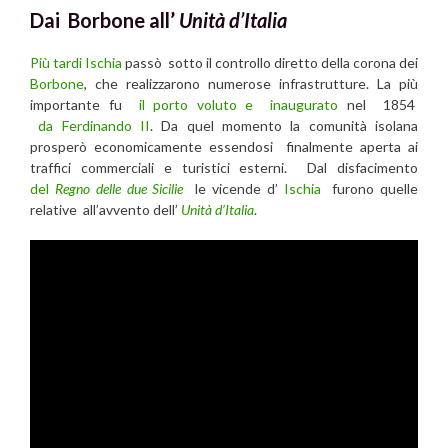
Dai Borbone all’
Unità d’Italia
Più tardi Ischia
passò sotto il controllo diretto della corona dei
Borbone
, che realizzarono numerose infrastrutture. La più
importante fu
il porto voluto e inaugurato
nel 1854
da Ferdinando II
. Da quel momento la comunità isolana
prosperò economicamente essendosi finalmente aperta ai
traffici commerciali e turistici esterni. Dal disfacimento
del
Regno delle due Sicilie
le vicende d’
Ischia
furono quelle
relative all’avvento dell’
Unità d’Italia
.