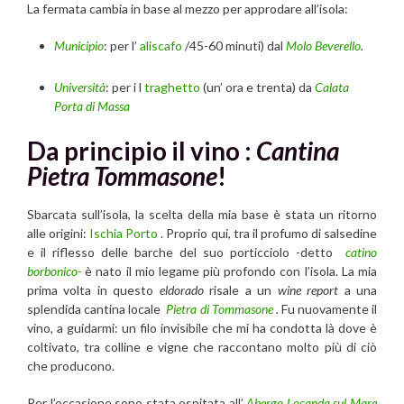
La fermata cambia in base al mezzo per approdare all’isola:
Municipio
: per l’
aliscafo
/45-60 minuti) dal
Molo Beverello
.
Università
: per i l
traghetto
(un’ ora e trenta) da
Calata
Porta di Massa
Da principio il vino :
Cantina
Pietra Tommasone
!
Sbarcata sull’isola, la scelta della mia base è stata un ritorno
alle origini:
Ischia Porto
. Proprio qui, tra il profumo di salsedine
e il riflesso delle barche del suo porticciolo -detto
catino
borbonico-
è nato il mio legame più profondo con l’isola. La mia
prima volta in questo
eldorado
risale a un
wine report
a una
splendida cantina locale
Pietra di Tommasone
.
Fu nuovamente il
vino, a guidarmi: un filo invisibile che mi ha condotta là dove è
coltivato, tra colline e vigne che raccontano molto più di ciò
che producono.
Per l’occasione sono stata ospitata all’
Abergo Locanda sul Mare