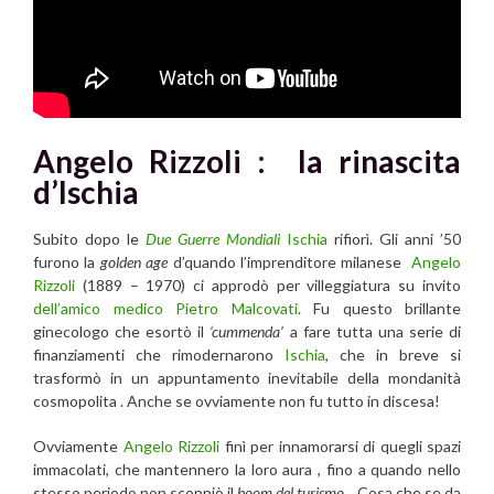
Angelo Rizzoli : la rinascita
d’Ischia
Subito dopo le
Due Guerre Mondiali
Ischia
rifiorì. Gli anni ’50
furono la
golden age
d’quando l’imprenditore milanese
Angelo
Rizzoli
(1889 – 1970) ci approdò per villeggiatura su invito
dell’amico medico Pietro Malcovati
. Fu questo brillante
ginecologo che esortò il
‘cummenda’
a fare tutta una serie di
finanziamenti che rimodernarono
Ischia
, che in breve si
trasformò in un appuntamento inevitabile della mondanità
cosmopolita . Anche se ovviamente non fu tutto in discesa!
Ovviamente
Angelo Rizzoli
finì per innamorarsi di quegli spazi
immacolati, che mantennero la loro aura , fino a quando nello
stesso periodo non scoppiò il
boom del turismo
. Cosa che se da