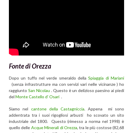
Fonte di Orezza
Dopo un tuffo nel verde smeraldo della
Spiaggia di Mariani
(senza infrastrutture ma con servizi vari nelle vicinanze ) ho
raggiunto
San Nicolau
. Questo è un delizioso paesino ai piedi
del
Monte Castello d’ Osari
.
Siamo nel
cantone della Castagniccia
. Appena mi sono
addentrata tra i suoi rigogliosi arbusti ho scovato un sito
industriale del 1800. Questo (rimesso a norma nel 1998) è
quello delle
Acque Minerali di Orezza
, tra le più costose (82,68