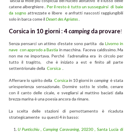
lascia la mole più cospicua del nucleo abitativo e il lusso delle
catene alberghiere .
Per il resto è tutto un susseguirsi di baie
da sogno
attrezzate e libere e anfratti nascosti raggiungibili
solo in barca come il
Desert des Agriates
.
Corsica in 10 giorni : 4
camping
da provare
!
Senza pensarci un attimo d’estate sono partita da
Livorno in
nave con approdo a Bastia
in macchina. Faceva caldissimo. Ma
non me ne importava. Perché l’adrenalina era in circolo per
tutto il tragitto, che è iniziato a est e finito all parte
settentrionale della
Corsica
.
Afferrare lo spirito della
Corsica
in 10 giorni in
camping
è stata
un’esperienza sensazionale. Dormire sotto le stelle, cenare
con il canto delle cicale, e svegliarsi al mattino baciati dalla
brezza marina è una poesia ancora da rimare.
La scelta delle stazioni di pernottamento è ricaduta
strategicamente su questi 4 in basso:
U Punticchiu
,
Camping Caravaning,
20230 , Santa Lucia di