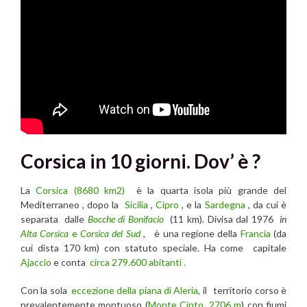
Corsica in 10 giorni. Dov’ è ?
La
Corsica (8680 km2)
è la quarta isola più grande del
Mediterraneo , dopo la
Sicilia
,
Cipro
, e la
Sardegna
, da cui è
separata dalle
Bocche di
Bonifacio
(11 km). Divisa dal 1976
in
Alta Corsica
e
Corsica del Sud
, è una regione della
Francia
(da
cui dista 170 km) con statuto speciale. Ha come capitale
Ajaccio
e conta
circa 279.600 abitanti .
Con la sola
eccezione della piana di Aleria
, il territorio corso è
prevalentemente montuoso (
Monte Cinto, 2706 m
) con fiumi