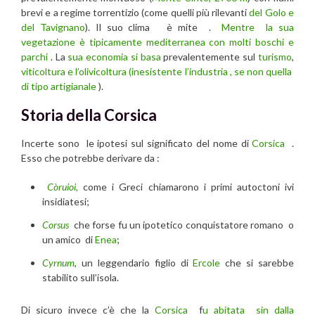
brevi e a regime torrentizio (come quelli più rilevanti
del Golo e
del Tavignano
). Il suo clima è mite .
Mentre la sua
vegetazione è tipicamente mediterranea con molti boschi e
parchi
. La
sua economia si basa
prevalentemente sul
turismo
,
viticoltura e l’olivicoltura (inesistente l’industria , se non quella
di tipo artigianale
).
Storia della Corsica
Incerte sono le ipotesi sul significato del nome di
Corsica
.
Esso che potrebbe derivare da :
Còruioi,
come i Greci chiamarono i primi autoctoni ivi
insidiatesi;
Corsus
che forse fu un ipotetico conquistatore romano o
un amico di
Enea
;
Cyrnum
, un leggendario figlio di
Ercole
che si sarebbe
stabilito sull’isola.
Di sicuro invece c’è che la
Corsica
f
u abitata sin dalla