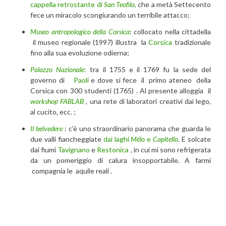
cappella retrostante di
San Teofilo
,
che a metà Settecento
fece un miracolo scongiurando un terribile attacco;
Museo antropologico della Corsica
: collocato nella cittadella
il museo regionale (1997) illustra la
Corsica
tradizionale
fino alla sua evoluzione odierna;
Palazzo Nazionale
:
tra il 1755 e il 1769 fu la sede del
governo di
Paoli
e dove si fece il primo ateneo della
Corsica con 300 studenti (1765) . Al presente alloggia il
workshop FABLAB
, una rete di laboratori creativi dai lego,
al cucito, ecc. ;
Il belvedere
: c’è uno straordinario panorama che guarda le
due valli fiancheggiate
dai laghi
Mélo
e
Capitello
. E solcate
dai fiumi
Tavignano
e
Restonica
, in cui mi sono refrigerata
da un pomeriggio di calura insopportabile. A farmi
compagnia le aquile reali .