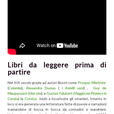
Libri da leggere prima di
partire
Nel XIX secolo grazie ad autori illustri come
Prosper Mérimée
(
Colomba
),
Alexandre Dumas
(
I fratelli corsi
) ,
Guy de
Maupassant (
Una vita
), e
Gustav Falubert (
Viaggio nei Pirenni e in
Corsica
) la
Corsica
iniziò a incuriosire gli stranieri. Intanto in
loco si era generata una letteratura fatte di poesie e narrazioni
tramandate di bocca in bocca da contadini e mandriani.