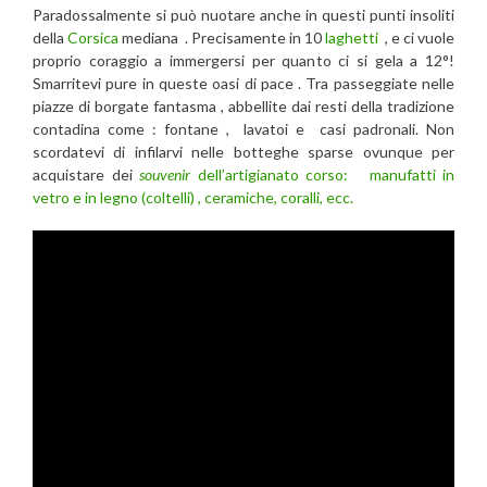
Paradossalmente si può nuotare anche in questi punti insoliti
della
Corsica
mediana . Precisamente in 10
laghetti
, e ci vuole
proprio coraggio a immergersi per quanto ci si gela a 12°!
Smarritevi pure in queste oasi di pace . Tra passeggiate nelle
piazze di borgate fantasma , abbellite dai resti della tradizione
contadina come : fontane , lavatoi e casi padronali. Non
scordatevi di infilarvi nelle botteghe sparse ovunque per
acquistare dei
souvenir
dell’artigianato corso: manufatti in
vetro e in legno (coltelli) , ceramiche, coralli, ecc.