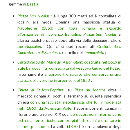
gemme di
Bastia
:
Piazza San Nicolas
: è lunga 300 metri ed è costellata di
localini alla moda. Domina una massiccia statua di
Napoleone (1853) con toga romana e sguardo
all’orizzonte di Lorenzo Bartolini.
Piazza San Nicolas
si
allarga qualche passo dopo alla via dello
shopping
, che è
rue Napoléon
. Qui ci si può recare all’
Oratorio della
Confraternita di San Rocco
e quello dell’
Immacolata
;
Cattedrale Santa-Marie de l’Assomption
:
costruita nel 1619 in
stile barocco fu consacrata dal vescovo Giulio del Pozzo
.
Internamente
si aprono tre navate che conservano una
statua della vergine in argento del 1853
;
Chiesa di St-Jean-Baptiste
:
su
Place du Marché
oltre il
mercato rionale gli occhi si fermano su questa splendida
chiesa
con una facciata neoclassica, che fu rimodellata
nel 1860 da Augustin Viale.
I suoi imponenti campanili
furono aggiunti nel XIX sec
. Le decorazioni interne sono
estremamente ricche con pregiati affreschi e un’altare in
marmo policromo
. La volta (
1870
) è un capolavoro degli