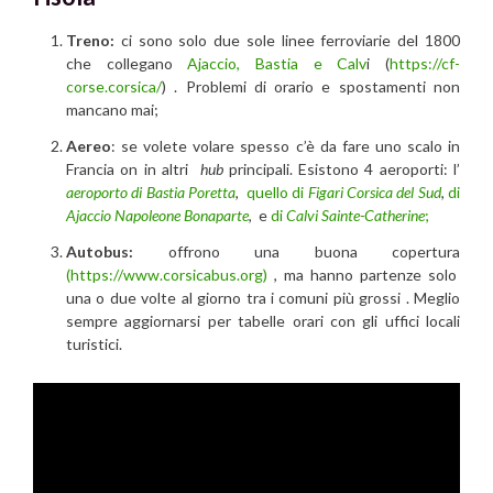
Treno:
ci sono solo due sole linee ferroviarie del 1800
che collegano
Ajaccio, Bastia e Calv
i (
https://cf-
corse.corsica/
) . Problemi di orario e spostamenti non
mancano mai;
Aereo
: se volete volare spesso c’è da fare uno scalo in
Francia on in altri
hub
principali. Esistono 4 aeroporti: l’
aeroporto di Bastia Poretta
,
quello di
Figari Corsica del Sud
,
di
Ajaccio Napoleone Bonaparte
, e
di
Calvi Sainte-Catherine
;
Autobus:
offrono una buona copertura
(https://www.corsicabus.org)
, ma hanno partenze solo
una o due volte al giorno tra i comuni più grossi . Meglio
sempre aggiornarsi per tabelle orari con gli uffici locali
turistici.