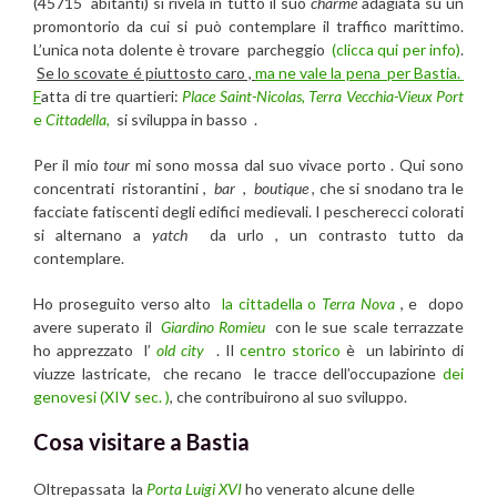
(45715 abitanti) si rivela in tutto il suo
charme
adagiata su un
promontorio da cui si può contemplare il traffico marittimo.
L’unica nota dolente è trovare parcheggio
(clicca qui per info)
.
Se lo scovate é piuttosto caro ,
ma ne vale la pena per Bastia.
F
atta di tre quartieri:
Place Saint-Nicolas,
Terra Vecchia-Vieux Port
e
Cittadella
,
si sviluppa in basso .
Per il mio
tour
mi sono mossa dal suo vivace porto . Qui sono
concentrati ristorantini ,
bar
,
boutique
, che si snodano tra le
facciate fatiscenti degli edifici medievali. I pescherecci colorati
si alternano a
yatch
da urlo , un contrasto tutto da
contemplare.
Ho proseguito verso alto
la cittadella o
Terra Nova
, e dopo
avere superato il
Giardino Romieu
con le sue scale terrazzate
ho apprezzato l’
old city
. Il
centro storico
è un labirinto di
viuzze lastricate, che recano le tracce dell’occupazione
dei
genovesi (XIV sec. )
, che contribuirono al suo sviluppo.
Cosa visitare a Bastia
Oltrepassata la
Porta Luigi XVI
ho venerato alcune delle