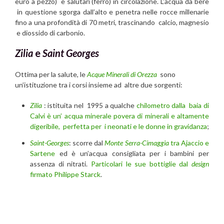
euro a pezzo) e salutari (ferro) in circolazione. L’acqua da bere
in questione sgorga dall’alto e penetra nelle rocce millenarie
fino a una profondità di 70 metri, trascinando calcio, magnesio
e diossido di carbonio.
Zilia
e
Saint Georges
Ottima per la salute, le
Acque Minerali di Orezza
sono
un’istituzione tra i corsi insieme ad altre due sorgenti:
Zilia
: istituita nel 1995 a qualche
chilometro dalla baia di
Calvi è un’ acqua minerale povera di minerali e altamente
digeribile, perfetta per i neonati e le donne in gravidanza
;
Saint-Georges
: scorre dal
Monte Serra-Cimaggia
tra Ajaccio e
Sartene
ed è un’acqua consigliata per i bambini per
assenza di nitrati.
Particolari le sue bottiglie dal
design
firmato Philippe Starck
.