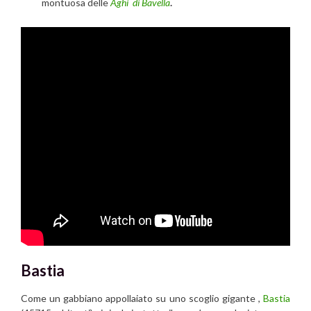
montuosa delle
Aghi di Bavella
.
Bastia
Come un gabbiano appollaiato su uno scoglio gigante ,
Bastia