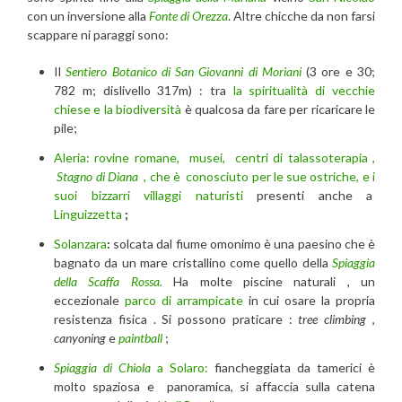
con un inversione alla
Fonte di Orezza
. Altre chicche da non farsi
scappare ni paraggi sono:
Il
Sentiero Botanico di San Giovanni di Moriani
(3 ore e 30;
782 m; dislivello 317m) : tra
la spiritualità di vecchie
chiese e la biodiversità
è qualcosa da fare per ricaricare le
pile;
Aleria: rovine romane, musei, centri di talassoterapia ,
Stagno di Diana
, che è conosciuto per le sue ostriche, e i
suoi bizzarri villaggi naturisti
presenti anche a
Linguizzetta
;
Solanzara
:
solcata dal fiume omonimo è una paesino che è
bagnato da un mare cristallino come quello della
Spiaggia
della Scaffa Rossa.
Ha molte piscine naturali , un
eccezionale
parco di arrampicate
in cui osare la propria
resistenza fisica . Si possono praticare :
tree climbing
,
canyoning
e
paintball
;
Spiaggia di Chiola
a Solaro:
fiancheggiata da tamerici è
molto spaziosa e panoramica, si affaccia sulla catena