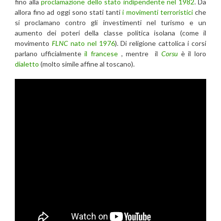
fino alla
proclamazione dello stato indipendente nel 1982
. Da
allora fino ad oggi sono stati tanti
i movimenti terroristici
che
si proclamano contro gli investimenti nel turismo e un
aumento dei poteri della classe politica isolana (come il
movimento
FLNC
nato nel 1976
). Di religione cattolica i corsi
parlano ufficialmente
il francese
, mentre il
Corsu
è il loro
dialetto
(molto simile affine al toscano).