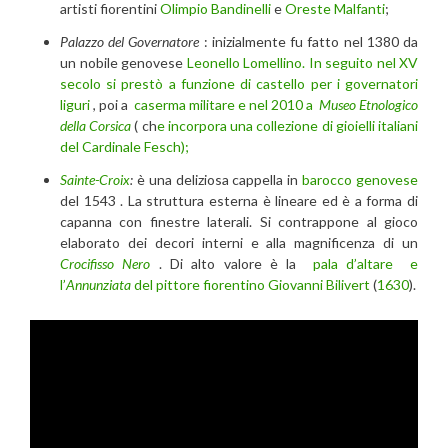
artisti fiorentini
Olimpio Bandinelli
e
Oreste Malfanti
;
Palazzo del Governatore
: inizialmente fu fatto nel 1380 da
un nobile genovese
Leonello Lomellino. In seguito
nel XV
secolo
si prestò a funzione di castello per i governatori
liguri
, poi a
caserma militare e nel 2010 a
Museo Etnologico
della Corsica
( ch
e incorpora una collezione di gioielli italiani
del Cardinale Fesch);
Sainte-Croix
:
è una deliziosa cappella in
barocco genovese
del 1543 . La struttura esterna è lineare ed è a forma di
capanna con finestre laterali. Si contrappone al gioco
elaborato dei decori interni e alla magnificenza di un
Crocifisso Nero
. Di alto valore è la
pala d’altare e
l’
Annunziata
del pittore fiorentino
Giovanni Bilivert
(
1630
).