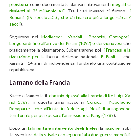
preistoria
come documentato dai vari ritrovamenti
megalitici
risalenti al 2° millennio a.C.
Tra i vari invasori ci furono
i
Romani (IV secolo a.C.) , che ci rimasero più a lungo (circa 7
secoli
).
Seguirono nel
Medioevo: Vandali, Bizantini, Ostrogoti,
Longobardi fino all’arrivo dei Pisani (1092) e dei Genovesi
che
praticamente la plasmarono. Subentrarono poi
i Francesi e la
rivoluzione per la
libertà dell’eroe nazionale
P. Paoli
, che
garantì 14 anni di indipendenza, fondando una costituzione
repubblicana.
La mano della Francia
Successivamente il
dominio ripassò alla Francia di Re Luigi XV
nel 1769
. In questo anno nasce in
Corsica
Napoleone
Bonaparte , che all’inizio fu fedele agli ideali di autogoveno
territoriale per poi sposare l’annessione a Parigi (1789
).
Dopo un
fallimentare intervento degli Inglesi
la
nazione
subì
le sventure
dello stivale conseguenti alla due guerre mondiali
,