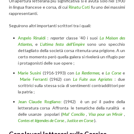
Un’apertura letteraria più significativa si è avuta solo nel 1900
in lingua francese e corsa, di cui
Rinatu Coti
fu uno dei massimi
rappresentanti.
Seguirono altri importanti scrittori tra i quali:
Angelo Rinaldi
:
reporter
classe ’40 i suoi
La Maison des
Atlantes
, e
L’ultima festa dell’Empire
sono uno specchio
dettagliato della società corsa ritenuta una prigione. A un
certo momento però quella galera si rivelerà un rifugio per
i protagonisti delle sue opere ;
Marie Susini
(1916-1993) con
La Renfermee
, e
La Corse
e
Marie Ferranti
(1962) con
La Fuite aux Agriates
: due
scrittrici sulla stessa scia di sentimenti contraddittori per
la patria ;
Jean Claude Rogliano:
(1942) è un po’ il padre della
letteratura corsa Affronta le tematiche della ruralità e
delle usanze popolari (
Mal’ Concilio
,
Visa pour un Miroir
,
Contes et légendes de Corse
,
Justice en Corse
).