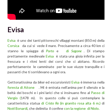
Evisa
Evisa
è uno dei tanti pittoreschi villaggi montani (850 m) della
Corsica
da cui si vede il mare. Precisamente a circa 40 km ci
stanno le spiagge di
Porto
e
di
Sagone
. Di stampo
prettamente medievale
Evisa
è stata una gioia infinita per la
frescura e i ritmi lenti dei corsi che ci abitano. Ricordo
perfettamente le camminate per le sue viuzze tranquille e i
passanti che ti sorridevano a ogni ora.
Gettonatissima da
biker
ed escursionisti
Evisa
è immersa nella
foresta di Aïtone
. Mi è entrata nell’anima per il silenzio e la
beltà dei boschi e i pini larici che si insinuano fino al
Passo di
Vergio (
1478 m). In questo colle si può contemplare la
caratteristica statua
di
Cristo Re
(in granito rosa alta 6 m.)
di
Noël Bonardi
, che delimita il confine
con la regione di Niolo.