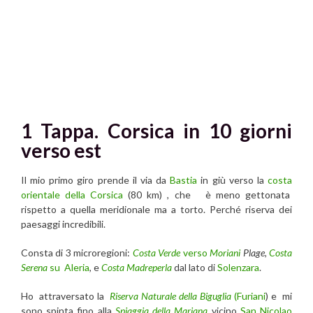
1 Tappa. Corsica in 10 giorni
verso est
Il mio primo giro prende il via da
Bastia
in giù verso la
costa
orientale della
Corsica
(80 km) , che è meno gettonata
rispetto a quella meridionale ma a torto. Perché riserva dei
paesaggi incredibili.
Consta di 3 microregioni:
Costa Verde
verso
Moriani
Plage,
Costa
Serena
su
Aleria
, e
Costa Madreperla
dal lato di
Solenzara
.
Ho attraversato la
Riserva Naturale della Biguglia
(Furiani
) e mi
sono spinta fino alla
Spiaggia della Mariana
vicino
San Nicolao