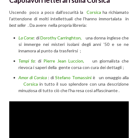
Capolavori letterari sulla Corsica
Uscendo poco a poco dall’oscurità la
Corsica
ha richiamato
l’attenzione di molti intellettuali che l’hanno immortalata in
best seller
. Da avere nella propria libreria:
La Corse
: di
Dorothy Carringhton,
una donna inglese che
si immerge nei misteri isolani degli anni ’50 e se ne
innamora al punto da trasferirsi ;
Tempi fa
: di
Pierre Jean Luccion,
un giornalista che
rievoca i saperi della gente corsa con cura dei dettagli ;
Amor di Corsica
: di
Stefano Tomassini
è un omaggio alla
Corsica
in tutto il suo splendore con una descrizione
minuziosa di tutto ciò che l’ha resa così affascinante .