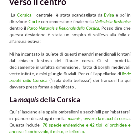
verso il centro
La
Corsica
centrale è stata scandagliata da
Evisa
e poi in
direzione
Corte
con immersione finale nella
Valle della Restonica
dentro il
Parco Naturale e Regionale della Corsica
.
Posso dire che
questa deviazione è stata un sospiro di sollievo alla folla e
all’arsura estiva!
Mi ha incantato la quiete di questi meandri meridionali lontani
dal chiasso festoso del litorale corso. Ci si proietta
decisamente in un’altra dimensione , fatta di borghi medievali,
vette infinte, e mini giungle fluviali. Per cui l’appellativo di
ile de
beautè della
Corsica
(“isola della bellezza”) dei francesi ha qui
davvero preso forma e significato .
La
maquis
della Corsica
Qui si lasciano alle spalle ombrelloni e secchielli per imbattersi
in pianure di castagni e nella
maquis
, ovvero la macchia corsa
.
Questa include
78 specie endemiche e 42 tipi di orchidee e
ancora: il corbezzolo, il mirto, e l’elicriso.