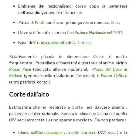
Emblema del nazionalismo corso dopo la parentesi
dell’assedio genovese e francese;
Patria di
Paoli
con il suo primo governo democratico ;
Dove si è firmata la prima
Costituzione Nazionale nel 1731
;
Base dell’
unica università
della
Corsica
.
Relativamente piccola di dimensione
Corte
è molto
frequentata . Puntellata di barettini e trattorie si anima vicino
Piazza Paoli
(dedicata all’eroe nazionale),
Piazza del Duca di
Padova
(generale nella rivoluzione francese), e
Piazza Gaffory
(altro patriota corso ).
Corte dall’alto
L’atmosfera che ho respirato a
Corte
era davvero allegra ,
piacevole e internazionale. Svetta in cima con la sua cittadella
(XV sec.) arroccata su uno sperone roccioso . Da non perdere :
Chiesa dell’Annunciazione
:
in
stile barocco
(XVI sec. ) e la