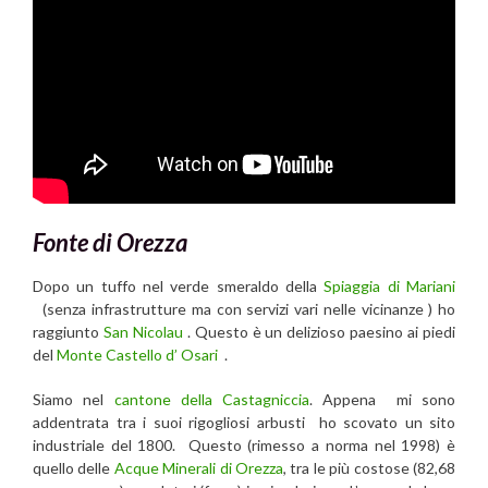
Fonte di Orezza
Dopo un tuffo nel verde smeraldo della
Spiaggia di Mariani
(senza infrastrutture ma con servizi vari nelle vicinanze ) ho
raggiunto
San Nicolau
. Questo è un delizioso paesino ai piedi
del
Monte Castello d’ Osari
.
Siamo nel
cantone della Castagniccia
. Appena mi sono
addentrata tra i suoi rigogliosi arbusti ho scovato un sito
industriale del 1800. Questo (rimesso a norma nel 1998) è
quello delle
Acque Minerali di Orezza
, tra le più costose (82,68