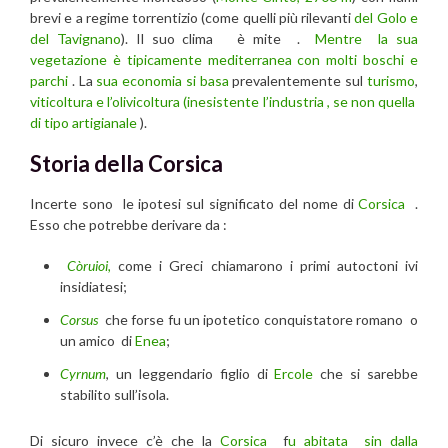
brevi e a regime torrentizio (come quelli più rilevanti
del Golo e
del Tavignano
). Il suo clima è mite .
Mentre la sua
vegetazione è tipicamente mediterranea con molti boschi e
parchi
. La
sua economia si basa
prevalentemente sul
turismo
,
viticoltura e l’olivicoltura (inesistente l’industria , se non quella
di tipo artigianale
).
Storia della Corsica
Incerte sono le ipotesi sul significato del nome di
Corsica
.
Esso che potrebbe derivare da :
Còruioi,
come i Greci chiamarono i primi autoctoni ivi
insidiatesi;
Corsus
che forse fu un ipotetico conquistatore romano o
un amico di
Enea
;
Cyrnum
, un leggendario figlio di
Ercole
che si sarebbe
stabilito sull’isola.
Di sicuro invece c’è che la
Corsica
f
u abitata sin dalla