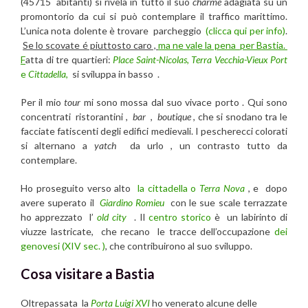
(45715 abitanti) si rivela in tutto il suo
charme
adagiata su un
promontorio da cui si può contemplare il traffico marittimo.
L’unica nota dolente è trovare parcheggio
(clicca qui per info)
.
Se lo scovate é piuttosto caro ,
ma ne vale la pena per Bastia.
F
atta di tre quartieri:
Place Saint-Nicolas,
Terra Vecchia-Vieux Port
e
Cittadella
,
si sviluppa in basso .
Per il mio
tour
mi sono mossa dal suo vivace porto . Qui sono
concentrati ristorantini ,
bar
,
boutique
, che si snodano tra le
facciate fatiscenti degli edifici medievali. I pescherecci colorati
si alternano a
yatch
da urlo , un contrasto tutto da
contemplare.
Ho proseguito verso alto
la cittadella o
Terra Nova
, e dopo
avere superato il
Giardino Romieu
con le sue scale terrazzate
ho apprezzato l’
old city
. Il
centro storico
è un labirinto di
viuzze lastricate, che recano le tracce dell’occupazione
dei
genovesi (XIV sec. )
, che contribuirono al suo sviluppo.
Cosa visitare a Bastia
Oltrepassata la
Porta Luigi XVI
ho venerato alcune delle