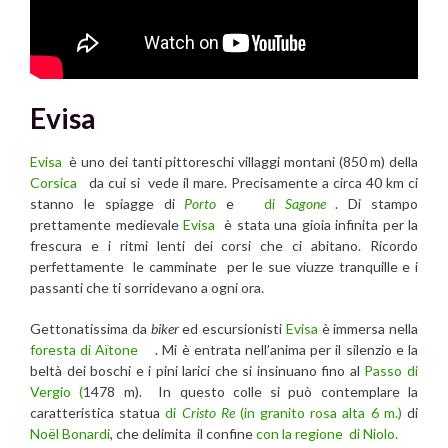
Evisa
Evisa
è uno dei tanti pittoreschi villaggi montani (850 m) della
Corsica
da cui si vede il mare. Precisamente a circa 40 km ci
stanno le spiagge di
Porto
e
di
Sagone
. Di stampo
prettamente medievale
Evisa
è stata una gioia infinita per la
frescura e i ritmi lenti dei corsi che ci abitano. Ricordo
perfettamente le camminate per le sue viuzze tranquille e i
passanti che ti sorridevano a ogni ora.
Gettonatissima da
biker
ed escursionisti
Evisa
è immersa nella
foresta di Aïtone
. Mi è entrata nell’anima per il silenzio e la
beltà dei boschi e i pini larici che si insinuano fino al
Passo di
Vergio (
1478 m). In questo colle si può contemplare la
caratteristica statua
di
Cristo Re
(in granito rosa alta 6 m.)
di
Noël Bonardi
, che delimita il confine
con la regione di Niolo.