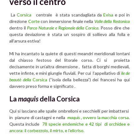
verso il centro
La
Corsica
centrale è stata scandagliata da
Evisa
e poi in
direzione
Corte
con immersione finale nella
Valle della Restonica
dentro il
Parco Naturale e Regionale della Corsica
.
Posso dire che
questa deviazione è stata un sospiro di sollievo alla folla e
all’arsura estiva!
Mi ha incantato la quiete di questi meandri meridionali lontani
dal chiasso festoso del litorale corso. Ci si proietta
decisamente in un’altra dimensione , fatta di borghi medievali,
vette infinte, e mini giungle fluviali. Per cui l’appellativo di
ile de
beautè della
Corsica
(“isola della bellezza”) dei francesi ha qui
davvero preso forma e significato .
La
maquis
della Corsica
Qui si lasciano alle spalle ombrelloni e secchielli per imbattersi
in pianure di castagni e nella
maquis
, ovvero la macchia corsa
.
Questa include
78 specie endemiche e 42 tipi di orchidee e
ancora: il corbezzolo, il mirto, e l’elicriso.