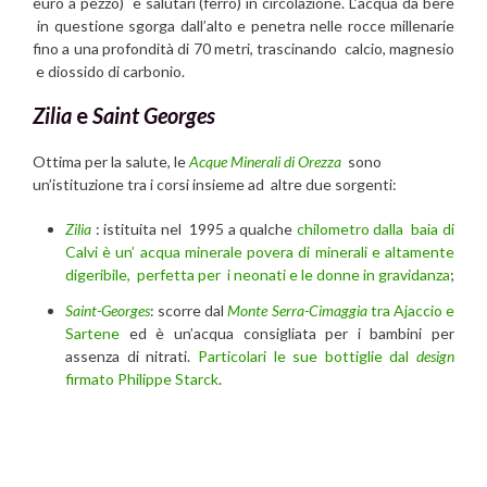
euro a pezzo) e salutari (ferro) in circolazione. L’acqua da bere
in questione sgorga dall’alto e penetra nelle rocce millenarie
fino a una profondità di 70 metri, trascinando calcio, magnesio
e diossido di carbonio.
Zilia
e
Saint Georges
Ottima per la salute, le
Acque Minerali di Orezza
sono
un’istituzione tra i corsi insieme ad altre due sorgenti:
Zilia
: istituita nel 1995 a qualche
chilometro dalla baia di
Calvi è un’ acqua minerale povera di minerali e altamente
digeribile, perfetta per i neonati e le donne in gravidanza
;
Saint-Georges
: scorre dal
Monte Serra-Cimaggia
tra Ajaccio e
Sartene
ed è un’acqua consigliata per i bambini per
assenza di nitrati.
Particolari le sue bottiglie dal
design
firmato Philippe Starck
.