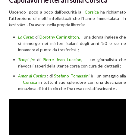
Capolavori letterari sulla Corsica
Uscendo poco a poco dall’oscurità la
Corsica
ha richiamato
l’attenzione di molti intellettuali che l’hanno immortalata in
best seller
. Da avere nella propria libreria:
La Corse
: di
Dorothy Carringhton,
una donna inglese che
si immerge nei misteri isolani degli anni ’50 e se ne
innamora al punto da trasferirsi ;
Tempi fa
: di
Pierre Jean Luccion,
un giornalista che
rievoca i saperi della gente corsa con cura dei dettagli ;
Amor di Corsica
: di
Stefano Tomassini
è un omaggio alla
Corsica
in tutto il suo splendore con una descrizione
minuziosa di tutto ciò che l’ha resa così affascinante .