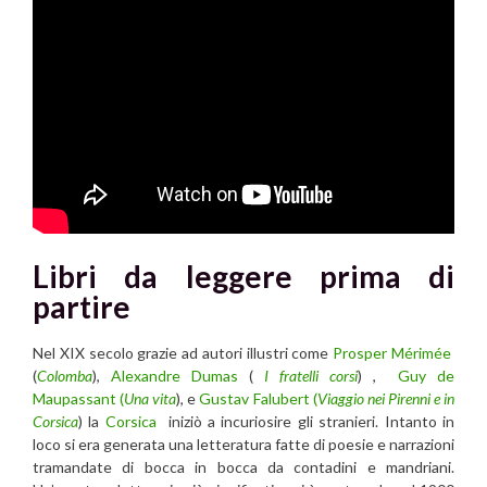
Libri da leggere prima di
partire
Nel XIX secolo grazie ad autori illustri come
Prosper Mérimée
(
Colomba
),
Alexandre Dumas
(
I fratelli corsi
) ,
Guy de
Maupassant (
Una vita
), e
Gustav Falubert (
Viaggio nei Pirenni e in
Corsica
) la
Corsica
iniziò a incuriosire gli stranieri. Intanto in
loco si era generata una letteratura fatte di poesie e narrazioni
tramandate di bocca in bocca da contadini e mandriani.