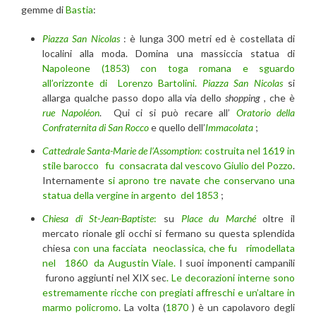
gemme di
Bastia
:
Piazza San Nicolas
: è lunga 300 metri ed è costellata di
localini alla moda. Domina una massiccia statua di
Napoleone (1853) con toga romana e sguardo
all’orizzonte di Lorenzo Bartolini.
Piazza San Nicolas
si
allarga qualche passo dopo alla via dello
shopping
, che è
rue Napoléon
. Qui ci si può recare all’
Oratorio della
Confraternita di San Rocco
e quello dell’
Immacolata
;
Cattedrale Santa-Marie de l’Assomption
:
costruita nel 1619 in
stile barocco fu consacrata dal vescovo Giulio del Pozzo
.
Internamente
si aprono tre navate che conservano una
statua della vergine in argento del 1853
;
Chiesa di St-Jean-Baptiste
:
su
Place du Marché
oltre il
mercato rionale gli occhi si fermano su questa splendida
chiesa
con una facciata neoclassica, che fu rimodellata
nel 1860 da Augustin Viale.
I suoi imponenti campanili
furono aggiunti nel XIX sec
. Le decorazioni interne sono
estremamente ricche con pregiati affreschi e un’altare in
marmo policromo
. La volta (
1870
) è un capolavoro degli