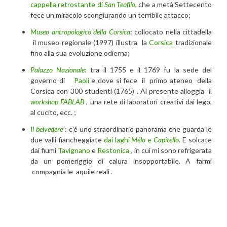
cappella retrostante di
San Teofilo
,
che a metà Settecento
fece un miracolo scongiurando un terribile attacco;
Museo antropologico della Corsica
: collocato nella cittadella
il museo regionale (1997) illustra la
Corsica
tradizionale
fino alla sua evoluzione odierna;
Palazzo Nazionale
:
tra il 1755 e il 1769 fu la sede del
governo di
Paoli
e dove si fece il primo ateneo della
Corsica con 300 studenti (1765) . Al presente alloggia il
workshop FABLAB
, una rete di laboratori creativi dai lego,
al cucito, ecc. ;
Il belvedere
: c’è uno straordinario panorama che guarda le
due valli fiancheggiate
dai laghi
Mélo
e
Capitello
. E solcate
dai fiumi
Tavignano
e
Restonica
, in cui mi sono refrigerata
da un pomeriggio di calura insopportabile. A farmi
compagnia le aquile reali .