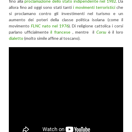
fino alla
proclamazione dello stato indipendente nel 1982
. Da
allora fino ad oggi sono stati tanti
i movimenti terroristici
che
si proclamano contro gli investimenti nel turismo e un
aumento dei poteri della classe politica isolana (come il
movimento
FLNC
nato nel 1976
). Di religione cattolica i corsi
parlano ufficialmente
il francese
, mentre il
Corsu
è il loro
dialetto
(molto simile affine al toscano).