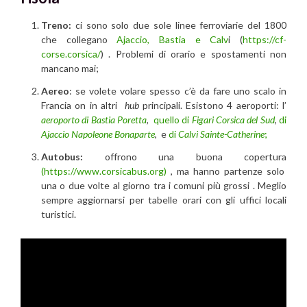
Treno:
ci sono solo due sole linee ferroviarie del 1800
che collegano
Ajaccio, Bastia e Calv
i (
https://cf-
corse.corsica/
) . Problemi di orario e spostamenti non
mancano mai;
Aereo
: se volete volare spesso c’è da fare uno scalo in
Francia on in altri
hub
principali. Esistono 4 aeroporti: l’
aeroporto di Bastia Poretta
,
quello di
Figari Corsica del Sud
,
di
Ajaccio Napoleone Bonaparte
, e
di
Calvi Sainte-Catherine
;
Autobus:
offrono una buona copertura
(https://www.corsicabus.org)
, ma hanno partenze solo
una o due volte al giorno tra i comuni più grossi . Meglio
sempre aggiornarsi per tabelle orari con gli uffici locali
turistici.