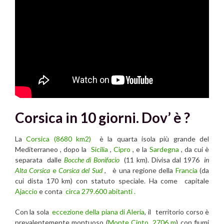
Corsica in 10 giorni. Dov’ è ?
La
Corsica (8680 km2)
è la quarta isola più grande del
Mediterraneo , dopo la
Sicilia
,
Cipro
, e la
Sardegna
, da cui è
separata dalle
Bocche di
Bonifacio
(11 km). Divisa dal 1976
in
Alta Corsica
e
Corsica del Sud
, è una regione della
Francia
(da
cui dista 170 km) con statuto speciale. Ha come capitale
Ajaccio
e conta
circa 279.600 abitanti .
Con la sola
eccezione della piana di Aleria
, il territorio corso è
prevalentemente montuoso (
Monte Cinto, 2706 m
) con fiumi