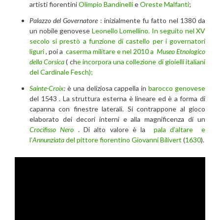
artisti fiorentini
Olimpio Bandinelli
e
Oreste Malfanti
;
Palazzo del Governatore
: inizialmente fu fatto nel 1380 da
un nobile genovese
Leonello Lomellino. In seguito
nel XV
secolo
si prestò a funzione di castello per i governatori
liguri
, poi a
caserma militare e nel 2010 a
Museo Etnologico
della Corsica
( ch
e incorpora una collezione di gioielli italiani
del Cardinale Fesch);
Sainte-Croix
:
è una deliziosa cappella in
barocco genovese
del 1543 . La struttura esterna è lineare ed è a forma di
capanna con finestre laterali. Si contrappone al gioco
elaborato dei decori interni e alla magnificenza di un
Crocifisso Nero
. Di alto valore è la
pala d’altare e
l’
Annunziata
del pittore fiorentino
Giovanni Bilivert
(
1630
).