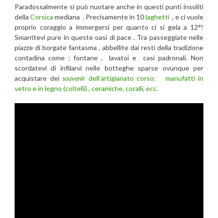
Paradossalmente si può nuotare anche in questi punti insoliti
della
Corsica
mediana . Precisamente in 10
laghetti
, e ci vuole
proprio coraggio a immergersi per quanto ci si gela a 12°!
Smarritevi pure in queste oasi di pace . Tra passeggiate nelle
piazze di borgate fantasma , abbellite dai resti della tradizione
contadina come : fontane , lavatoi e casi padronali. Non
scordatevi di infilarvi nelle botteghe sparse ovunque per
acquistare dei
souvenir
dell’artigianato corso: manufatti in
vetro e in legno (coltelli) , ceramiche, coralli, ecc.