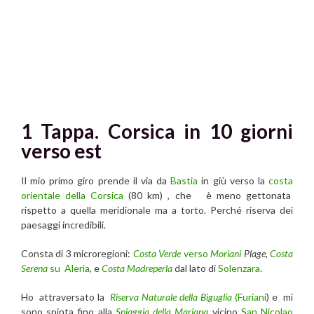
1 Tappa. Corsica in 10 giorni
verso est
Il mio primo giro prende il via da
Bastia
in giù verso la
costa
orientale della
Corsica
(80 km) , che è meno gettonata
rispetto a quella meridionale ma a torto. Perché riserva dei
paesaggi incredibili.
Consta di 3 microregioni:
Costa Verde
verso
Moriani
Plage,
Costa
Serena
su
Aleria
, e
Costa Madreperla
dal lato di
Solenzara
.
Ho attraversato la
Riserva Naturale della Biguglia
(Furiani
) e mi
sono spinta fino alla
Spiaggia della Mariana
vicino
San Nicolao