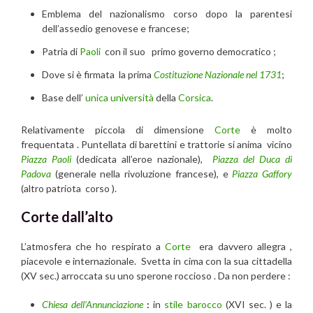
Emblema del nazionalismo corso dopo la parentesi
dell’assedio genovese e francese;
Patria di
Paoli
con il suo primo governo democratico ;
Dove si è firmata la prima
Costituzione Nazionale nel 1731
;
Base dell’
unica università
della
Corsica
.
Relativamente piccola di dimensione
Corte
è molto
frequentata . Puntellata di barettini e trattorie si anima vicino
Piazza Paoli
(dedicata all’eroe nazionale),
Piazza del Duca di
Padova
(generale nella rivoluzione francese), e
Piazza Gaffory
(altro patriota corso ).
Corte dall’alto
L’atmosfera che ho respirato a
Corte
era davvero allegra ,
piacevole e internazionale. Svetta in cima con la sua cittadella
(XV sec.) arroccata su uno sperone roccioso . Da non perdere :
Chiesa dell’Annunciazione
:
in
stile barocco
(XVI sec. ) e la