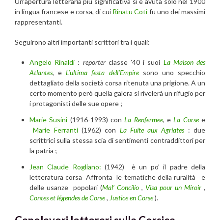
Un’apertura letteraria più significativa si è avuta solo nel 1900
in lingua francese e corsa, di cui
Rinatu Coti
fu uno dei massimi
rappresentanti.
Seguirono altri importanti scrittori tra i quali:
Angelo Rinaldi
:
reporter
classe ’40 i suoi
La Maison des
Atlantes
, e
L’ultima festa dell’Empire
sono uno specchio
dettagliato della società corsa ritenuta una prigione. A un
certo momento però quella galera si rivelerà un rifugio per
i protagonisti delle sue opere ;
Marie Susini
(1916-1993) con
La Renfermee
, e
La Corse
e
Marie Ferranti
(1962) con
La Fuite aux Agriates
: due
scrittrici sulla stessa scia di sentimenti contraddittori per
la patria ;
Jean Claude Rogliano:
(1942) è un po’ il padre della
letteratura corsa Affronta le tematiche della ruralità e
delle usanze popolari (
Mal’ Concilio
,
Visa pour un Miroir
,
Contes et légendes de Corse
,
Justice en Corse
).