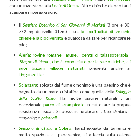
con un inversione alla
Fonte di Orezza
. Altre chicche da non farsi
scappare ni paraggi sono:
Il
Sentiero Botanico di San Giovanni di Moriani
(3 ore e 30;
782 m; dislivello 317m) : tra
la spiritualità di vecchie
chiese e la biodiversità
è qualcosa da fare per ricaricare le
pile;
Aleria: rovine romane, musei, centri di talassoterapia ,
Stagno di Diana
, che è conosciuto per le sue ostriche, e i
suoi bizzarri villaggi naturisti
presenti anche a
Linguizzetta
;
Solanzara
:
solcata dal fiume omonimo è una paesino che è
bagnato da un mare cristallino come quello della
Spiaggia
della Scaffa Rossa.
Ha molte piscine naturali , un
eccezionale
parco di arrampicate
in cui osare la propria
resistenza fisica . Si possono praticare :
tree climbing
,
canyoning
e
paintball
;
Spiaggia di Chiola
a Solaro:
fiancheggiata da tamerici è
molto spaziosa e panoramica, si affaccia sulla catena