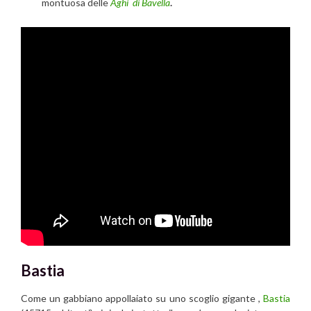
montuosa delle
Aghi di Bavella
.
Bastia
Come un gabbiano appollaiato su uno scoglio gigante ,
Bastia