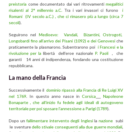
preistoria
come documentato dai vari ritrovamenti
megalitici
risalenti al 2° millennio a.C.
Tra i vari invasori ci furono
i
Romani (IV secolo a.C.) , che ci rimasero più a lungo (circa 7
secoli
).
Seguirono nel
Medioevo: Vandali, Bizantini, Ostrogoti,
Longobardi fino all’arrivo dei Pisani (1092) e dei Genovesi
che
praticamente la plasmarono. Subentrarono poi
i Francesi e la
rivoluzione per la
libertà dell’eroe nazionale
P. Paoli
, che
garantì 14 anni di indipendenza, fondando una costituzione
repubblicana.
La mano della Francia
Successivamente il
dominio ripassò alla Francia di Re Luigi XV
nel 1769
. In questo anno nasce in
Corsica
Napoleone
Bonaparte , che all’inizio fu fedele agli ideali di autogoveno
territoriale per poi sposare l’annessione a Parigi (1789
).
Dopo un
fallimentare intervento degli Inglesi
la
nazione
subì
le sventure
dello stivale conseguenti alla due guerre mondiali
,