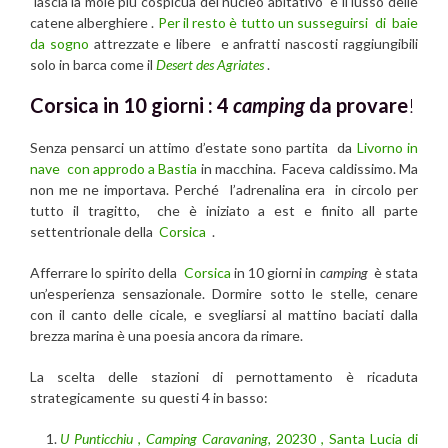
lascia la mole più cospicua del nucleo abitativo e il lusso delle
catene alberghiere .
Per il resto è tutto un susseguirsi di baie
da sogno
attrezzate e libere e anfratti nascosti raggiungibili
solo in barca come il
Desert des Agriates
.
Corsica in 10 giorni : 4
camping
da provare
!
Senza pensarci un attimo d’estate sono partita da
Livorno in
nave con approdo a Bastia
in macchina. Faceva caldissimo. Ma
non me ne importava. Perché l’adrenalina era in circolo per
tutto il tragitto, che è iniziato a est e finito all parte
settentrionale della
Corsica
.
Afferrare lo spirito della
Corsica
in 10 giorni in
camping
è stata
un’esperienza sensazionale. Dormire sotto le stelle, cenare
con il canto delle cicale, e svegliarsi al mattino baciati dalla
brezza marina è una poesia ancora da rimare.
La scelta delle stazioni di pernottamento è ricaduta
strategicamente su questi 4 in basso:
U Punticchiu
,
Camping Caravaning,
20230 , Santa Lucia di