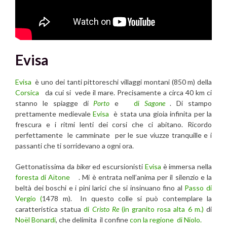
Evisa
Evisa
è uno dei tanti pittoreschi villaggi montani (850 m) della
Corsica
da cui si vede il mare. Precisamente a circa 40 km ci
stanno le spiagge di
Porto
e
di
Sagone
. Di stampo
prettamente medievale
Evisa
è stata una gioia infinita per la
frescura e i ritmi lenti dei corsi che ci abitano. Ricordo
perfettamente le camminate per le sue viuzze tranquille e i
passanti che ti sorridevano a ogni ora.
Gettonatissima da
biker
ed escursionisti
Evisa
è immersa nella
foresta di Aïtone
. Mi è entrata nell’anima per il silenzio e la
beltà dei boschi e i pini larici che si insinuano fino al
Passo di
Vergio (
1478 m). In questo colle si può contemplare la
caratteristica statua
di
Cristo Re
(in granito rosa alta 6 m.)
di
Noël Bonardi
, che delimita il confine
con la regione di Niolo.