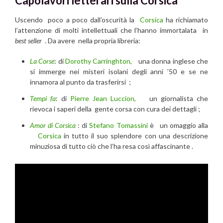
Capolavori letterari sulla Corsica
Uscendo poco a poco dall’oscurità la
Corsica
ha richiamato
l’attenzione di molti intellettuali che l’hanno immortalata in
best seller
. Da avere nella propria libreria:
La Corse
: di
Dorothy Carringhton,
una donna inglese che
si immerge nei misteri isolani degli anni ’50 e se ne
innamora al punto da trasferirsi ;
Tempi fa
: di
Pierre Jean Luccion,
un giornalista che
rievoca i saperi della gente corsa con cura dei dettagli ;
Amor di Corsica
: di
Stefano Tomassini
è un omaggio alla
Corsica
in tutto il suo splendore con una descrizione
minuziosa di tutto ciò che l’ha resa così affascinante .