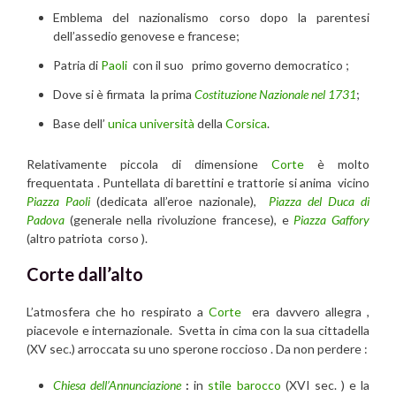
Emblema del nazionalismo corso dopo la parentesi
dell’assedio genovese e francese;
Patria di
Paoli
con il suo primo governo democratico ;
Dove si è firmata la prima
Costituzione Nazionale nel 1731
;
Base dell’
unica università
della
Corsica
.
Relativamente piccola di dimensione
Corte
è molto
frequentata . Puntellata di barettini e trattorie si anima vicino
Piazza Paoli
(dedicata all’eroe nazionale),
Piazza del Duca di
Padova
(generale nella rivoluzione francese), e
Piazza Gaffory
(altro patriota corso ).
Corte dall’alto
L’atmosfera che ho respirato a
Corte
era davvero allegra ,
piacevole e internazionale. Svetta in cima con la sua cittadella
(XV sec.) arroccata su uno sperone roccioso . Da non perdere :
Chiesa dell’Annunciazione
:
in
stile barocco
(XVI sec. ) e la