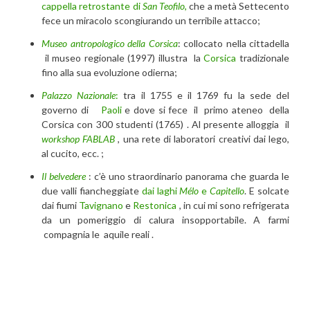
cappella retrostante di
San Teofilo
,
che a metà Settecento
fece un miracolo scongiurando un terribile attacco;
Museo antropologico della Corsica
: collocato nella cittadella
il museo regionale (1997) illustra la
Corsica
tradizionale
fino alla sua evoluzione odierna;
Palazzo Nazionale
:
tra il 1755 e il 1769 fu la sede del
governo di
Paoli
e dove si fece il primo ateneo della
Corsica con 300 studenti (1765) . Al presente alloggia il
workshop FABLAB
, una rete di laboratori creativi dai lego,
al cucito, ecc. ;
Il belvedere
: c’è uno straordinario panorama che guarda le
due valli fiancheggiate
dai laghi
Mélo
e
Capitello
. E solcate
dai fiumi
Tavignano
e
Restonica
, in cui mi sono refrigerata
da un pomeriggio di calura insopportabile. A farmi
compagnia le aquile reali .