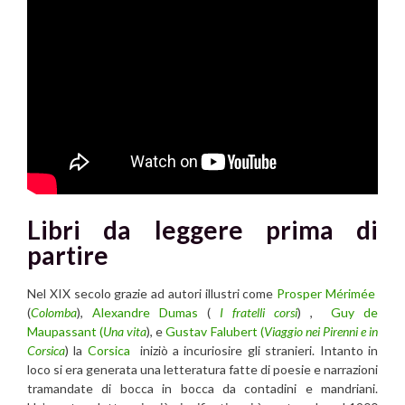
Libri da leggere prima di
partire
Nel XIX secolo grazie ad autori illustri come
Prosper Mérimée
(
Colomba
),
Alexandre Dumas
(
I fratelli corsi
) ,
Guy de
Maupassant (
Una vita
), e
Gustav Falubert (
Viaggio nei Pirenni e in
Corsica
) la
Corsica
iniziò a incuriosire gli stranieri. Intanto in
loco si era generata una letteratura fatte di poesie e narrazioni
tramandate di bocca in bocca da contadini e mandriani.