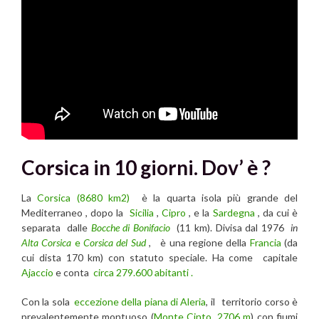
Corsica in 10 giorni. Dov’ è ?
La
Corsica (8680 km2)
è la quarta isola più grande del
Mediterraneo , dopo la
Sicilia
,
Cipro
, e la
Sardegna
, da cui è
separata dalle
Bocche di
Bonifacio
(11 km). Divisa dal 1976
in
Alta Corsica
e
Corsica del Sud
, è una regione della
Francia
(da
cui dista 170 km) con statuto speciale. Ha come capitale
Ajaccio
e conta
circa 279.600 abitanti .
Con la sola
eccezione della piana di Aleria
, il territorio corso è
prevalentemente montuoso (
Monte Cinto, 2706 m
) con fiumi