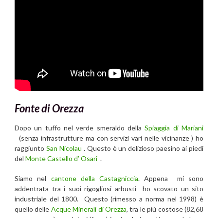
Fonte di Orezza
Dopo un tuffo nel verde smeraldo della
Spiaggia di Mariani
(senza infrastrutture ma con servizi vari nelle vicinanze ) ho
raggiunto
San Nicolau
. Questo è un delizioso paesino ai piedi
del
Monte Castello d’ Osari
.
Siamo nel
cantone della Castagniccia
. Appena mi sono
addentrata tra i suoi rigogliosi arbusti ho scovato un sito
industriale del 1800. Questo (rimesso a norma nel 1998) è
quello delle
Acque Minerali di Orezza
, tra le più costose (82,68