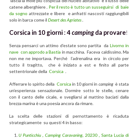
lascia la mole più cospicua del nucleo abitativo e il lusso delle
catene alberghiere .
Per il resto è tutto un susseguirsi di baie
da sogno
attrezzate e libere e anfratti nascosti raggiungibili
solo in barca come il
Desert des Agriates
.
Corsica in 10 giorni : 4
camping
da provare
!
Senza pensarci un attimo d’estate sono partita da
Livorno in
nave con approdo a Bastia
in macchina. Faceva caldissimo. Ma
non me ne importava. Perché l’adrenalina era in circolo per
tutto il tragitto, che è iniziato a est e finito all parte
settentrionale della
Corsica
.
Afferrare lo spirito della
Corsica
in 10 giorni in
camping
è stata
un’esperienza sensazionale. Dormire sotto le stelle, cenare
con il canto delle cicale, e svegliarsi al mattino baciati dalla
brezza marina è una poesia ancora da rimare.
La scelta delle stazioni di pernottamento è ricaduta
strategicamente su questi 4 in basso:
U Punticchiu
,
Camping Caravaning,
20230 , Santa Lucia di