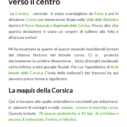
verso il centro
La
Corsica
centrale è stata scandagliata da
Evisa
e poi in
direzione
Corte
con immersione finale nella
Valle della Restonica
dentro il
Parco Naturale e Regionale della Corsica
.
Posso dire che
questa deviazione è stata un sospiro di sollievo alla folla e
all’arsura estiva!
Mi ha incantato la quiete di questi meandri meridionali lontani
dal chiasso festoso del litorale corso. Ci si proietta
decisamente in un’altra dimensione , fatta di borghi medievali,
vette infinte, e mini giungle fluviali. Per cui l’appellativo di
ile de
beautè della
Corsica
(“isola della bellezza”) dei francesi ha qui
davvero preso forma e significato .
La
maquis
della Corsica
Qui si lasciano alle spalle ombrelloni e secchielli per imbattersi
in pianure di castagni e nella
maquis
, ovvero la macchia corsa
.
Questa include
78 specie endemiche e 42 tipi di orchidee e
ancora: il corbezzolo, il mirto, e l’elicriso.