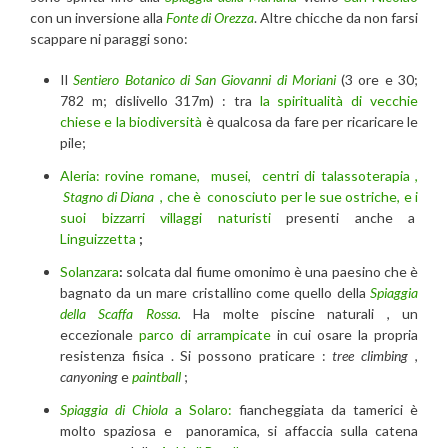
con un inversione alla
Fonte di Orezza
. Altre chicche da non farsi
scappare ni paraggi sono:
Il
Sentiero Botanico di San Giovanni di Moriani
(3 ore e 30;
782 m; dislivello 317m) : tra
la spiritualità di vecchie
chiese e la biodiversità
è qualcosa da fare per ricaricare le
pile;
Aleria: rovine romane, musei, centri di talassoterapia ,
Stagno di Diana
, che è conosciuto per le sue ostriche, e i
suoi bizzarri villaggi naturisti
presenti anche a
Linguizzetta
;
Solanzara
:
solcata dal fiume omonimo è una paesino che è
bagnato da un mare cristallino come quello della
Spiaggia
della Scaffa Rossa.
Ha molte piscine naturali , un
eccezionale
parco di arrampicate
in cui osare la propria
resistenza fisica . Si possono praticare :
tree climbing
,
canyoning
e
paintball
;
Spiaggia di Chiola
a Solaro:
fiancheggiata da tamerici è
molto spaziosa e panoramica, si affaccia sulla catena