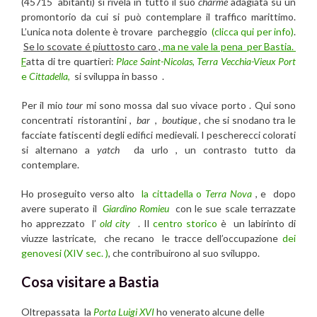
(45715 abitanti) si rivela in tutto il suo
charme
adagiata su un
promontorio da cui si può contemplare il traffico marittimo.
L’unica nota dolente è trovare parcheggio
(clicca qui per info)
.
Se lo scovate é piuttosto caro ,
ma ne vale la pena per Bastia.
F
atta di tre quartieri:
Place Saint-Nicolas,
Terra Vecchia-Vieux Port
e
Cittadella
,
si sviluppa in basso .
Per il mio
tour
mi sono mossa dal suo vivace porto . Qui sono
concentrati ristorantini ,
bar
,
boutique
, che si snodano tra le
facciate fatiscenti degli edifici medievali. I pescherecci colorati
si alternano a
yatch
da urlo , un contrasto tutto da
contemplare.
Ho proseguito verso alto
la cittadella o
Terra Nova
, e dopo
avere superato il
Giardino Romieu
con le sue scale terrazzate
ho apprezzato l’
old city
. Il
centro storico
è un labirinto di
viuzze lastricate, che recano le tracce dell’occupazione
dei
genovesi (XIV sec. )
, che contribuirono al suo sviluppo.
Cosa visitare a Bastia
Oltrepassata la
Porta Luigi XVI
ho venerato alcune delle