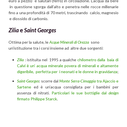
euro a pezzo) e salutari (ferro) in circolazione. L’acqua da bere
in questione sgorga dall’alto e penetra nelle rocce millenarie
fino a una profondità di 70 metri, trascinando calcio, magnesio
e diossido di carbonio.
Zilia
e
Saint Georges
Ottima per la salute, le
Acque Minerali di Orezza
sono
un’istituzione tra i corsi insieme ad altre due sorgenti:
Zilia
: istituita nel 1995 a qualche
chilometro dalla baia di
Calvi è un’ acqua minerale povera di minerali e altamente
digeribile, perfetta per i neonati e le donne in gravidanza
;
Saint-Georges
: scorre dal
Monte Serra-Cimaggia
tra Ajaccio e
Sartene
ed è un’acqua consigliata per i bambini per
assenza di nitrati.
Particolari le sue bottiglie dal
design
firmato Philippe Starck
.