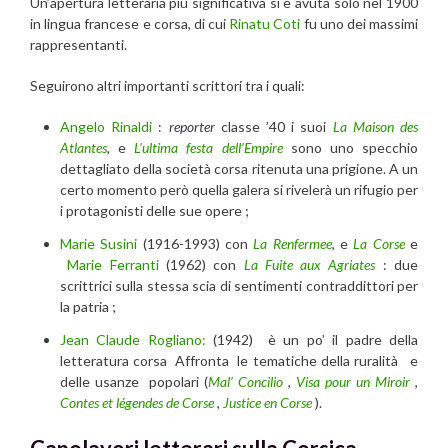
Un’apertura letteraria più significativa si è avuta solo nel 1900
in lingua francese e corsa, di cui
Rinatu Coti
fu uno dei massimi
rappresentanti.
Seguirono altri importanti scrittori tra i quali:
Angelo Rinaldi
:
reporter
classe ’40 i suoi
La Maison des
Atlantes
, e
L’ultima festa dell’Empire
sono uno specchio
dettagliato della società corsa ritenuta una prigione. A un
certo momento però quella galera si rivelerà un rifugio per
i protagonisti delle sue opere ;
Marie Susini
(1916-1993) con
La Renfermee
, e
La Corse
e
Marie Ferranti
(1962) con
La Fuite aux Agriates
: due
scrittrici sulla stessa scia di sentimenti contraddittori per
la patria ;
Jean Claude Rogliano:
(1942) è un po’ il padre della
letteratura corsa Affronta le tematiche della ruralità e
delle usanze popolari (
Mal’ Concilio
,
Visa pour un Miroir
,
Contes et légendes de Corse
,
Justice en Corse
).