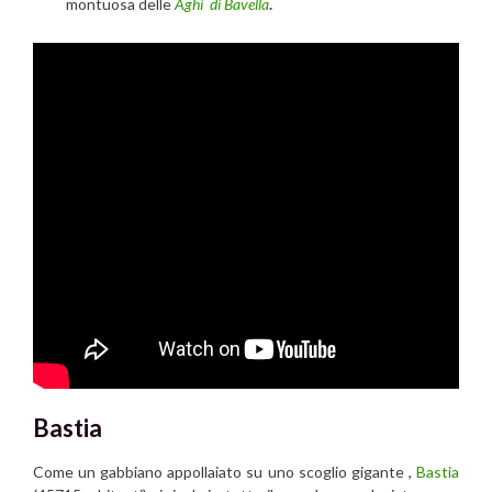
montuosa delle
Aghi di Bavella
.
Bastia
Come un gabbiano appollaiato su uno scoglio gigante ,
Bastia