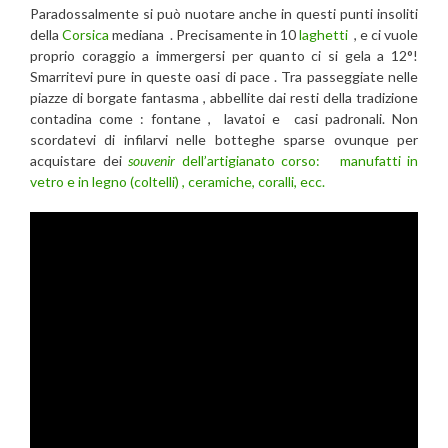
Paradossalmente si può nuotare anche in questi punti insoliti
della
Corsica
mediana . Precisamente in 10
laghetti
, e ci vuole
proprio coraggio a immergersi per quanto ci si gela a 12°!
Smarritevi pure in queste oasi di pace . Tra passeggiate nelle
piazze di borgate fantasma , abbellite dai resti della tradizione
contadina come : fontane , lavatoi e casi padronali. Non
scordatevi di infilarvi nelle botteghe sparse ovunque per
acquistare dei
souvenir
dell’artigianato corso: manufatti in
vetro e in legno (coltelli) , ceramiche, coralli, ecc.