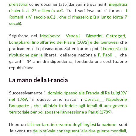
preistoria
come documentato dai vari ritrovamenti
megalitici
risalenti al 2° millennio a.C.
Tra i vari invasori ci furono
i
Romani (IV secolo a.C.) , che ci rimasero più a lungo (circa 7
secoli
).
Seguirono nel
Medioevo: Vandali, Bizantini, Ostrogoti,
Longobardi fino all’arrivo dei Pisani (1092) e dei Genovesi
che
praticamente la plasmarono. Subentrarono poi
i Francesi e la
rivoluzione per la
libertà dell’eroe nazionale
P. Paoli
, che
garantì 14 anni di indipendenza, fondando una costituzione
repubblicana.
La mano della Francia
Successivamente il
dominio ripassò alla Francia di Re Luigi XV
nel 1769
. In questo anno nasce in
Corsica
Napoleone
Bonaparte , che all’inizio fu fedele agli ideali di autogoveno
territoriale per poi sposare l’annessione a Parigi (1789
).
Dopo un
fallimentare intervento degli Inglesi
la
nazione
subì
le sventure
dello stivale conseguenti alla due guerre mondiali
,