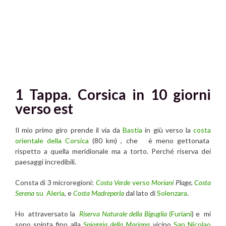
1 Tappa. Corsica in 10 giorni
verso est
Il mio primo giro prende il via da
Bastia
in giù verso la
costa
orientale della
Corsica
(80 km) , che è meno gettonata
rispetto a quella meridionale ma a torto. Perché riserva dei
paesaggi incredibili.
Consta di 3 microregioni:
Costa Verde
verso
Moriani
Plage,
Costa
Serena
su
Aleria
, e
Costa Madreperla
dal lato di
Solenzara
.
Ho attraversato la
Riserva Naturale della Biguglia
(Furiani
) e mi
sono spinta fino alla
Spiaggia della Mariana
vicino
San Nicolao