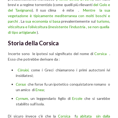
brevi e a regime torrentizio (come quelli più rilevanti
del Golo e
del Tavignano
). Il suo clima è mite .
Mentre la sua
vegetazione è tipicamente mediterranea con molti boschi e
parchi
. La
sua economia si basa
prevalentemente sul
turismo
,
viticoltura e l’olivicoltura (inesistente l’industria , se non quella
di tipo artigianale
).
Storia della Corsica
Incerte sono le ipotesi sul significato del nome di
Corsica
.
Esso che potrebbe derivare da :
Còruioi,
come i Greci chiamarono i primi autoctoni ivi
insidiatesi;
Corsus
che forse fu un ipotetico conquistatore romano o
un amico di
Enea
;
Cyrnum
, un leggendario figlio di
Ercole
che si sarebbe
stabilito sull’isola.
Di sicuro invece c’è che la
Corsica
f
u abitata sin dalla