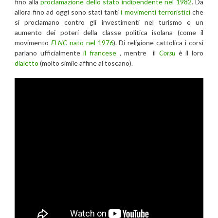
fino alla
proclamazione dello stato indipendente nel 1982
. Da
allora fino ad oggi sono stati tanti
i movimenti terroristici
che
si proclamano contro gli investimenti nel turismo e un
aumento dei poteri della classe politica isolana (come il
movimento
FLNC
nato nel 1976
). Di religione cattolica i corsi
parlano ufficialmente
il francese
, mentre il
Corsu
è il loro
dialetto
(molto simile affine al toscano).