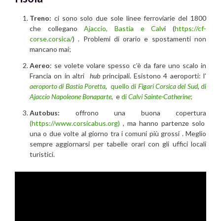
Treno:
ci sono solo due sole linee ferroviarie del 1800
che collegano
Ajaccio, Bastia e Calv
i (
https://cf-
corse.corsica/
) . Problemi di orario e spostamenti non
mancano mai;
Aereo
: se volete volare spesso c’è da fare uno scalo in
Francia on in altri
hub
principali. Esistono 4 aeroporti: l’
aeroporto di Bastia Poretta
,
quello di
Figari Corsica del Sud
,
di
Ajaccio Napoleone Bonaparte
, e
di
Calvi Sainte-Catherine
;
Autobus:
offrono una buona copertura
(https://www.corsicabus.org)
, ma hanno partenze solo
una o due volte al giorno tra i comuni più grossi . Meglio
sempre aggiornarsi per tabelle orari con gli uffici locali
turistici.