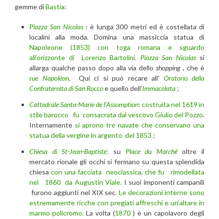
gemme di
Bastia
:
Piazza San Nicolas
: è lunga 300 metri ed è costellata di
localini alla moda. Domina una massiccia statua di
Napoleone (1853) con toga romana e sguardo
all’orizzonte di Lorenzo Bartolini.
Piazza San Nicolas
si
allarga qualche passo dopo alla via dello
shopping
, che è
rue Napoléon
. Qui ci si può recare all’
Oratorio della
Confraternita di San Rocco
e quello dell’
Immacolata
;
Cattedrale Santa-Marie de l’Assomption
:
costruita nel 1619 in
stile barocco fu consacrata dal vescovo Giulio del Pozzo
.
Internamente
si aprono tre navate che conservano una
statua della vergine in argento del 1853
;
Chiesa di St-Jean-Baptiste
:
su
Place du Marché
oltre il
mercato rionale gli occhi si fermano su questa splendida
chiesa
con una facciata neoclassica, che fu rimodellata
nel 1860 da Augustin Viale.
I suoi imponenti campanili
furono aggiunti nel XIX sec
. Le decorazioni interne sono
estremamente ricche con pregiati affreschi e un’altare in
marmo policromo
. La volta (
1870
) è un capolavoro degli