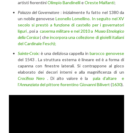
artisti fiorentini
Olimpio Bandinelli
e
Oreste Malfanti
;
Palazzo del Governatore
: inizialmente fu fatto nel 1380 da
un nobile genovese
Leonello Lomellino. In seguito
nel XV
secolo
si prestò a funzione di castello per i governatori
liguri
, poi a
caserma militare e nel 2010 a
Museo Etnologico
della Corsica
( ch
e incorpora una collezione di gioielli italiani
del Cardinale Fesch);
Sainte-Croix
:
è una deliziosa cappella in
barocco genovese
del 1543 . La struttura esterna è lineare ed è a forma di
capanna con finestre laterali. Si contrappone al gioco
elaborato dei decori interni e alla magnificenza di un
Crocifisso Nero
. Di alto valore è la
pala d’altare e
l’
Annunziata
del pittore fiorentino
Giovanni Bilivert
(
1630
).