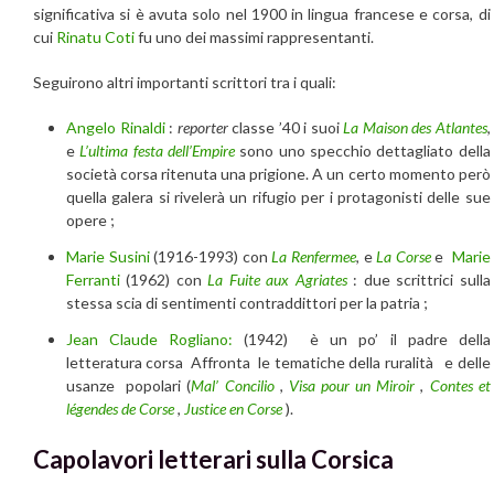
significativa si è avuta solo nel 1900 in lingua francese e corsa, di
cui
Rinatu Coti
fu uno dei massimi rappresentanti.
Seguirono altri importanti scrittori tra i quali:
Angelo Rinaldi
:
reporter
classe ’40 i suoi
La Maison des Atlantes
,
e
L’ultima festa dell’Empire
sono uno specchio dettagliato della
società corsa ritenuta una prigione. A un certo momento però
quella galera si rivelerà un rifugio per i protagonisti delle sue
opere ;
Marie Susini
(1916-1993) con
La Renfermee
, e
La Corse
e
Marie
Ferranti
(1962) con
La Fuite aux Agriates
: due scrittrici sulla
stessa scia di sentimenti contraddittori per la patria ;
Jean Claude Rogliano:
(1942) è un po’ il padre della
letteratura corsa Affronta le tematiche della ruralità e delle
usanze popolari (
Mal’ Concilio
,
Visa pour un Miroir
,
Contes et
légendes de Corse
,
Justice en Corse
).
Capolavori letterari sulla Corsica