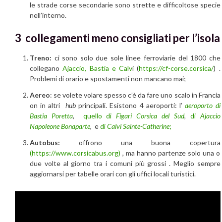
le strade corse secondarie sono strette e difficoltose specie
nell’interno.
3 collegamenti meno consigliati per l’isola
Treno:
ci sono solo due sole linee ferroviarie del 1800 che
collegano
Ajaccio, Bastia e Calv
i (
https://cf-corse.corsica/
) .
Problemi di orario e spostamenti non mancano mai;
Aereo
: se volete volare spesso c’è da fare uno scalo in Francia
on in altri
hub
principali. Esistono 4 aeroporti: l’
aeroporto di
Bastia Poretta
,
quello di
Figari Corsica del Sud
,
di
Ajaccio
Napoleone Bonaparte
, e
di
Calvi Sainte-Catherine
;
Autobus:
offrono una buona copertura
(https://www.corsicabus.org)
, ma hanno partenze solo una o
due volte al giorno tra i comuni più grossi . Meglio sempre
aggiornarsi per tabelle orari con gli uffici locali turistici.