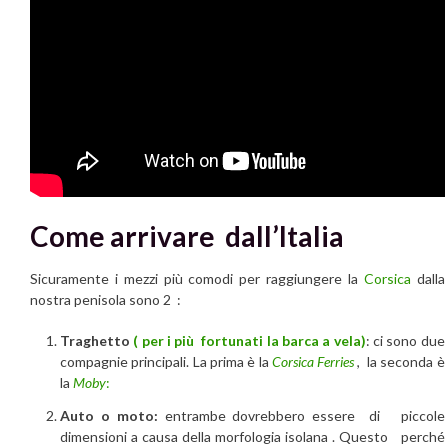
Come arrivare dall’Italia
Sicuramente i mezzi più comodi per raggiungere la
Corsica
dalla
nostra penisola sono 2 :
Traghetto
( per i più fortunati la barca a vela)
: ci sono due
compagnie principali. La prima è la
Corsica Ferries
, la seconda è
la
Moby
:
Auto o moto:
entrambe dovrebbero essere di piccole
dimensioni a causa della morfologia isolana . Questo perché