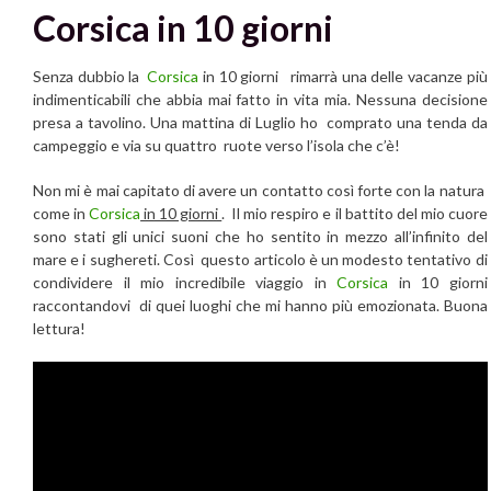
Corsica in 10 giorni
Senza dubbio la
Corsica
in 10 giorni rimarrà una delle vacanze più
indimenticabili che abbia mai fatto in vita mia. Nessuna decisione
presa a tavolino. Una mattina di Luglio ho comprato una tenda da
campeggio e via su quattro ruote verso l’isola che c’è!
Non mi è mai capitato di avere un contatto così forte con la natura
come in
Corsica
in 10 giorni
. Il mio respiro e il battito del mio cuore
sono stati gli unici suoni che ho sentito in mezzo all’infinito del
mare e i sughereti. Così questo articolo è un modesto tentativo di
condividere il mio incredibile viaggio in
Corsica
in 10 giorni
raccontandovi di quei luoghi che mi hanno più emozionata. Buona
lettura!