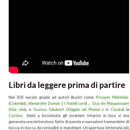
Libri da leggere prima di partire
Nel XIX secolo grazie ad autori illustri come
Prosper Mérimée
(
Colomba
),
Alexandre Dumas
(
I fratelli corsi
) ,
Guy de Maupassant
(
Una vita
), e
Gustav Falubert (
Viaggio nei Pirenni e in Corsica
) la
Corsica
iniziò a incuriosire gli stranieri. Intanto in loco si era
generata una letteratura fatte di poesie e narrazioni tramandate di
bocca in bocca da contadini e mandriani. Un’apertura letteraria più