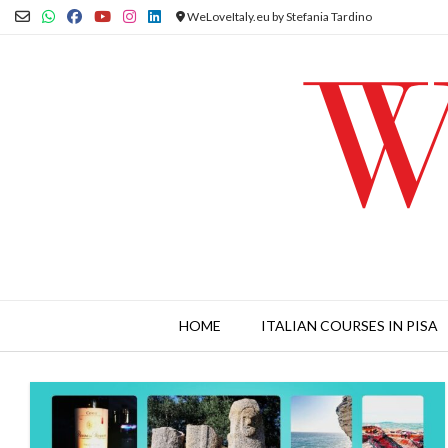
Skip
WeLoveItaly.eu by Stefania Tardino
to
content
HOME
ITALIAN COURSES IN PISA