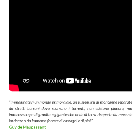
“Immaginatevi un mondo primordiale, un susseguirsi di montagne separate
da stretti burroni dove scorrono i torrenti; non esistono pianure, ma
immense crepe di granito e gigantesche onde di terra ricoperte da macchie
intricate o da immense foreste di castagni e di pini.”
Guy de Maupassant