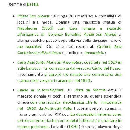
gemme di
Bastia
:
Piazza San Nicolas
: è lunga 300 metri ed è costellata di
localini alla moda. Domina una massiccia statua di
Napoleone (1853) con toga romana e sguardo
all’orizzonte di Lorenzo Bartolini.
Piazza San Nicolas
si
allarga qualche passo dopo alla via dello
shopping
, che è
rue Napoléon
. Qui ci si può recare all’
Oratorio della
Confraternita di San Rocco
e quello dell’
Immacolata
;
Cattedrale Santa-Marie de l’Assomption
:
costruita nel 1619 in
stile barocco fu consacrata dal vescovo Giulio del Pozzo
.
Internamente
si aprono tre navate che conservano una
statua della vergine in argento del 1853
;
Chiesa di St-Jean-Baptiste
:
su
Place du Marché
oltre il
mercato rionale gli occhi si fermano su questa splendida
chiesa
con una facciata neoclassica, che fu rimodellata
nel 1860 da Augustin Viale.
I suoi imponenti campanili
furono aggiunti nel XIX sec
. Le decorazioni interne sono
estremamente ricche con pregiati affreschi e un’altare in
marmo policromo
. La volta (
1870
) è un capolavoro degli