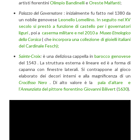
artisti fiorentini
Olimpio Bandinelli
e
Oreste Malfanti
;
Palazzo del Governatore
: inizialmente fu fatto nel 1380 da
un nobile genovese
Leonello Lomellino. In seguito
nel XV
secolo
si prestò a funzione di castello per i governatori
liguri
, poi a
caserma militare e nel 2010 a
Museo Etnologico
della Corsica
( ch
e incorpora una collezione di gioielli italiani
del Cardinale Fesch);
Sainte-Croix
:
è una deliziosa cappella in
barocco genovese
del 1543 . La struttura esterna è lineare ed è a forma di
capanna con finestre laterali. Si contrappone al gioco
elaborato dei decori interni e alla magnificenza di un
Crocifisso Nero
. Di alto valore è la
pala d’altare e
l’
Annunziata
del pittore fiorentino
Giovanni Bilivert
(
1630
).