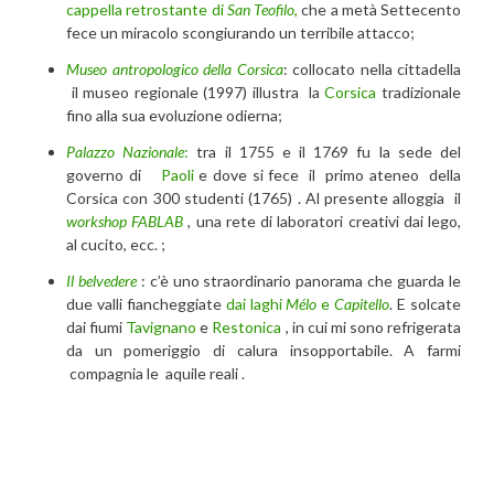
cappella retrostante di
San Teofilo
,
che a metà Settecento
fece un miracolo scongiurando un terribile attacco;
Museo antropologico della Corsica
: collocato nella cittadella
il museo regionale (1997) illustra la
Corsica
tradizionale
fino alla sua evoluzione odierna;
Palazzo Nazionale
:
tra il 1755 e il 1769 fu la sede del
governo di
Paoli
e dove si fece il primo ateneo della
Corsica con 300 studenti (1765) . Al presente alloggia il
workshop FABLAB
, una rete di laboratori creativi dai lego,
al cucito, ecc. ;
Il belvedere
: c’è uno straordinario panorama che guarda le
due valli fiancheggiate
dai laghi
Mélo
e
Capitello
. E solcate
dai fiumi
Tavignano
e
Restonica
, in cui mi sono refrigerata
da un pomeriggio di calura insopportabile. A farmi
compagnia le aquile reali .