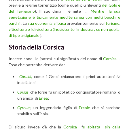
brevi e a regime torrentizio (come quelli più rilevanti
del Golo e
del Tavignano
). Il suo clima è mite .
Mentre la sua
vegetazione è tipicamente mediterranea con molti boschi e
parchi
. La
sua economia si basa
prevalentemente sul
turismo
,
viticoltura e l’olivicoltura (inesistente l’industria , se non quella
di tipo artigianale
).
Storia della Corsica
Incerte sono le ipotesi sul significato del nome di
Corsica
.
Esso che potrebbe derivare da :
Còruioi,
come i Greci chiamarono i primi autoctoni ivi
insidiatesi;
Corsus
che forse fu un ipotetico conquistatore romano o
un amico di
Enea
;
Cyrnum
, un leggendario figlio di
Ercole
che si sarebbe
stabilito sull’isola.
Di sicuro invece c’è che la
Corsica
f
u abitata sin dalla