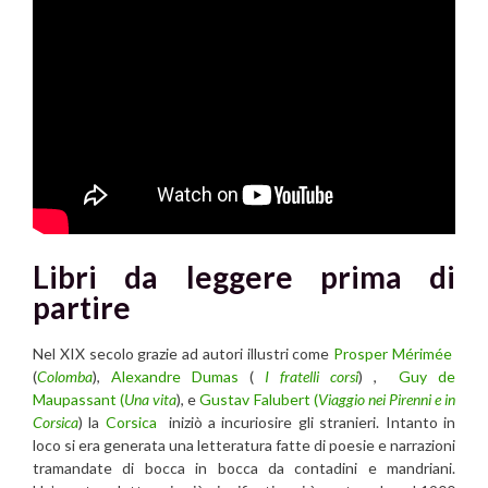
Libri da leggere prima di
partire
Nel XIX secolo grazie ad autori illustri come
Prosper Mérimée
(
Colomba
),
Alexandre Dumas
(
I fratelli corsi
) ,
Guy de
Maupassant (
Una vita
), e
Gustav Falubert (
Viaggio nei Pirenni e in
Corsica
) la
Corsica
iniziò a incuriosire gli stranieri. Intanto in
loco si era generata una letteratura fatte di poesie e narrazioni
tramandate di bocca in bocca da contadini e mandriani.