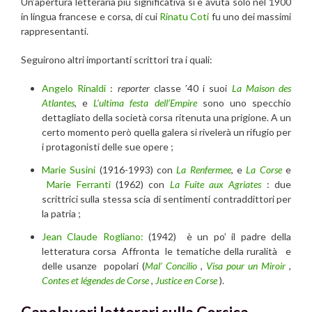
Un’apertura letteraria più significativa si è avuta solo nel 1900
in lingua francese e corsa, di cui
Rinatu Coti
fu uno dei massimi
rappresentanti.
Seguirono altri importanti scrittori tra i quali:
Angelo Rinaldi
:
reporter
classe ’40 i suoi
La Maison des
Atlantes
, e
L’ultima festa dell’Empire
sono uno specchio
dettagliato della società corsa ritenuta una prigione. A un
certo momento però quella galera si rivelerà un rifugio per
i protagonisti delle sue opere ;
Marie Susini
(1916-1993) con
La Renfermee
, e
La Corse
e
Marie Ferranti
(1962) con
La Fuite aux Agriates
: due
scrittrici sulla stessa scia di sentimenti contraddittori per
la patria ;
Jean Claude Rogliano:
(1942) è un po’ il padre della
letteratura corsa Affronta le tematiche della ruralità e
delle usanze popolari (
Mal’ Concilio
,
Visa pour un Miroir
,
Contes et légendes de Corse
,
Justice en Corse
).