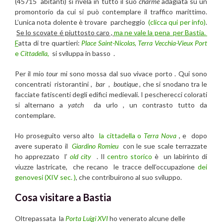
(45715 abitanti) si rivela in tutto il suo
charme
adagiata su un
promontorio da cui si può contemplare il traffico marittimo.
L’unica nota dolente è trovare parcheggio
(clicca qui per info)
.
Se lo scovate é piuttosto caro ,
ma ne vale la pena per Bastia.
F
atta di tre quartieri:
Place Saint-Nicolas,
Terra Vecchia-Vieux Port
e
Cittadella
,
si sviluppa in basso .
Per il mio
tour
mi sono mossa dal suo vivace porto . Qui sono
concentrati ristorantini ,
bar
,
boutique
, che si snodano tra le
facciate fatiscenti degli edifici medievali. I pescherecci colorati
si alternano a
yatch
da urlo , un contrasto tutto da
contemplare.
Ho proseguito verso alto
la cittadella o
Terra Nova
, e dopo
avere superato il
Giardino Romieu
con le sue scale terrazzate
ho apprezzato l’
old city
. Il
centro storico
è un labirinto di
viuzze lastricate, che recano le tracce dell’occupazione
dei
genovesi (XIV sec. )
, che contribuirono al suo sviluppo.
Cosa visitare a Bastia
Oltrepassata la
Porta Luigi XVI
ho venerato alcune delle