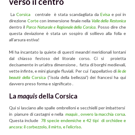
verso il centro
La
Corsica
centrale è stata scandagliata da
Evisa
e poi in
direzione
Corte
con immersione finale nella
Valle della Restonica
dentro il
Parco Naturale e Regionale della Corsica
.
Posso dire che
questa deviazione è stata un sospiro di sollievo alla folla e
all’arsura estiva!
Mi ha incantato la quiete di questi meandri meridionali lontani
dal chiasso festoso del litorale corso. Ci si proietta
decisamente in un’altra dimensione , fatta di borghi medievali,
vette infinte, e mini giungle fluviali. Per cui l’appellativo di
ile de
beautè della
Corsica
(“isola della bellezza”) dei francesi ha qui
davvero preso forma e significato .
La
maquis
della Corsica
Qui si lasciano alle spalle ombrelloni e secchielli per imbattersi
in pianure di castagni e nella
maquis
, ovvero la macchia corsa
.
Questa include
78 specie endemiche e 42 tipi di orchidee e
ancora: il corbezzolo, il mirto, e l’elicriso.