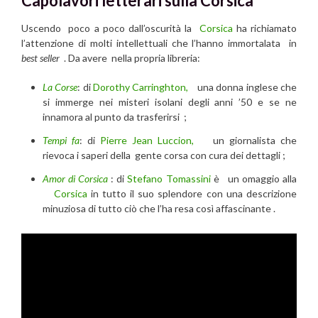
Capolavori letterari sulla Corsica
Uscendo poco a poco dall’oscurità la
Corsica
ha richiamato
l’attenzione di molti intellettuali che l’hanno immortalata in
best seller
. Da avere nella propria libreria:
La Corse
: di
Dorothy Carringhton,
una donna inglese che
si immerge nei misteri isolani degli anni ’50 e se ne
innamora al punto da trasferirsi ;
Tempi fa
: di
Pierre Jean Luccion,
un giornalista che
rievoca i saperi della gente corsa con cura dei dettagli ;
Amor di Corsica
: di
Stefano Tomassini
è un omaggio alla
Corsica
in tutto il suo splendore con una descrizione
minuziosa di tutto ciò che l’ha resa così affascinante .