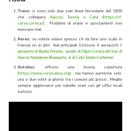
Treno:
ci sono solo due sole linee ferroviarie del 1800
che collegano
Ajaccio, Bastia e Calv
i (
https://cf-
corse.corsica/
) . Problemi di orario e spostamenti non
mancano mai;
Aereo
: se volete volare spesso c’è da fare uno scalo in
Francia on in altri
hub
principali. Esistono 4 aeroporti: l’
aeroporto di Bastia Poretta
,
quello di
Figari Corsica del Sud
,
di
Ajaccio Napoleone Bonaparte
, e
di
Calvi Sainte-Catherine
;
Autobus:
offrono una buona copertura
(https://www.corsicabus.org)
, ma hanno partenze solo
una o due volte al giorno tra i comuni più grossi . Meglio
sempre aggiornarsi per tabelle orari con gli uffici locali
turistici.