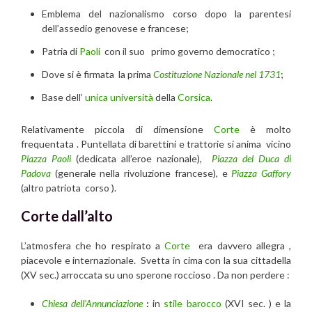
Emblema del nazionalismo corso dopo la parentesi
dell’assedio genovese e francese;
Patria di
Paoli
con il suo primo governo democratico ;
Dove si è firmata la prima
Costituzione Nazionale nel 1731
;
Base dell’
unica università
della
Corsica
.
Relativamente piccola di dimensione
Corte
è molto
frequentata . Puntellata di barettini e trattorie si anima vicino
Piazza Paoli
(dedicata all’eroe nazionale),
Piazza del Duca di
Padova
(generale nella rivoluzione francese), e
Piazza Gaffory
(altro patriota corso ).
Corte dall’alto
L’atmosfera che ho respirato a
Corte
era davvero allegra ,
piacevole e internazionale. Svetta in cima con la sua cittadella
(XV sec.) arroccata su uno sperone roccioso . Da non perdere :
Chiesa dell’Annunciazione
:
in
stile barocco
(XVI sec. ) e la