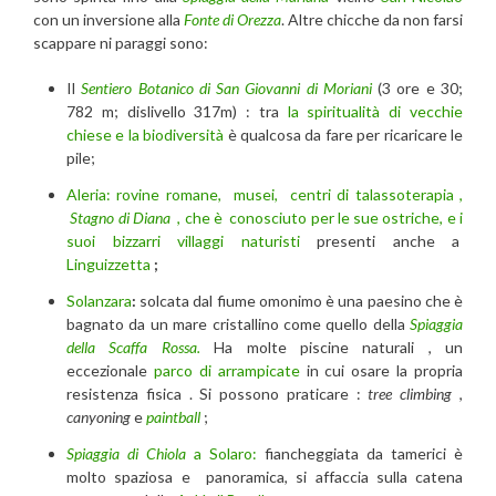
con un inversione alla
Fonte di Orezza
. Altre chicche da non farsi
scappare ni paraggi sono:
Il
Sentiero Botanico di San Giovanni di Moriani
(3 ore e 30;
782 m; dislivello 317m) : tra
la spiritualità di vecchie
chiese e la biodiversità
è qualcosa da fare per ricaricare le
pile;
Aleria: rovine romane, musei, centri di talassoterapia ,
Stagno di Diana
, che è conosciuto per le sue ostriche, e i
suoi bizzarri villaggi naturisti
presenti anche a
Linguizzetta
;
Solanzara
:
solcata dal fiume omonimo è una paesino che è
bagnato da un mare cristallino come quello della
Spiaggia
della Scaffa Rossa.
Ha molte piscine naturali , un
eccezionale
parco di arrampicate
in cui osare la propria
resistenza fisica . Si possono praticare :
tree climbing
,
canyoning
e
paintball
;
Spiaggia di Chiola
a Solaro:
fiancheggiata da tamerici è
molto spaziosa e panoramica, si affaccia sulla catena