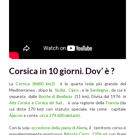
Corsica in 10 giorni. Dov’ è ?
La
Corsica (8680 km2)
è la quarta isola più grande del
Mediterraneo , dopo la
Sicilia
,
Cipro
, e la
Sardegna
, da cui è
separata dalle
Bocche di
Bonifacio
(11 km). Divisa dal 1976
in
Alta Corsica
e
Corsica del Sud
, è una regione della
Francia
(da
cui dista 170 km) con statuto speciale. Ha come capitale
Ajaccio
e conta
circa 279.600 abitanti .
Con la sola
eccezione della piana di Aleria
, il territorio corso è
prevalentemente montuoso (
Monte Cinto, 2706 m
) con fiumi