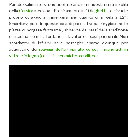
Paradossalmente si può nuotare anche in questi punti insoliti
della
Corsica
mediana . Precisamente in 10
laghetti
, e ci vuole
proprio coraggio a immergersi per quanto ci si gela a 12°!
Smarritevi pure in queste oasi di pace . Tra passeggiate nelle
piazze di borgate fantasma , abbellite dai resti della tradizione
contadina come : fontane , lavatoi e casi padronali. Non
scordatevi di infilarvi nelle botteghe sparse ovunque per
acquistare dei
souvenir
dell’artigianato corso: manufatti in
vetro e in legno (coltelli) , ceramiche, coralli, ecc.