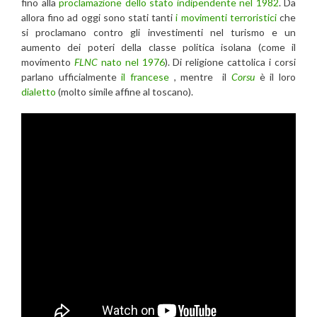
fino alla
proclamazione dello stato indipendente nel 1982
. Da
allora fino ad oggi sono stati tanti
i movimenti terroristici
che
si proclamano contro gli investimenti nel turismo e un
aumento dei poteri della classe politica isolana (come il
movimento
FLNC
nato nel 1976
). Di religione cattolica i corsi
parlano ufficialmente
il francese
, mentre il
Corsu
è il loro
dialetto
(molto simile affine al toscano).