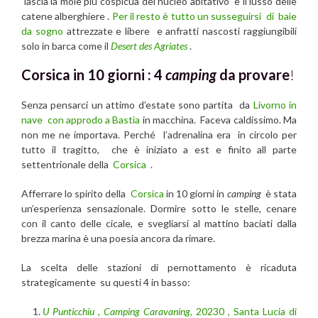
lascia la mole più cospicua del nucleo abitativo e il lusso delle
catene alberghiere .
Per il resto è tutto un susseguirsi di baie
da sogno
attrezzate e libere e anfratti nascosti raggiungibili
solo in barca come il
Desert des Agriates
.
Corsica in 10 giorni : 4
camping
da provare
!
Senza pensarci un attimo d’estate sono partita da
Livorno in
nave con approdo a Bastia
in macchina. Faceva caldissimo. Ma
non me ne importava. Perché l’adrenalina era in circolo per
tutto il tragitto, che è iniziato a est e finito all parte
settentrionale della
Corsica
.
Afferrare lo spirito della
Corsica
in 10 giorni in
camping
è stata
un’esperienza sensazionale. Dormire sotto le stelle, cenare
con il canto delle cicale, e svegliarsi al mattino baciati dalla
brezza marina è una poesia ancora da rimare.
La scelta delle stazioni di pernottamento è ricaduta
strategicamente su questi 4 in basso:
U Punticchiu
,
Camping Caravaning,
20230 , Santa Lucia di