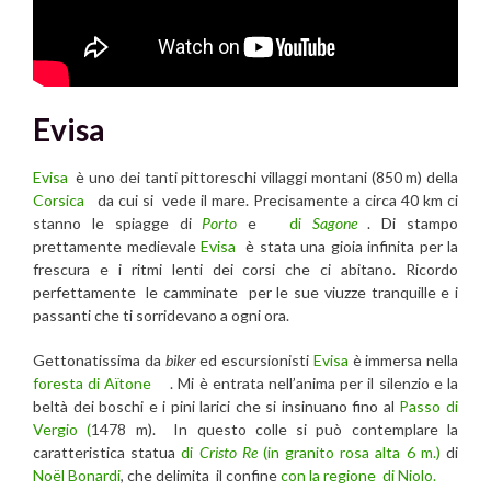
Evisa
Evisa
è uno dei tanti pittoreschi villaggi montani (850 m) della
Corsica
da cui si vede il mare. Precisamente a circa 40 km ci
stanno le spiagge di
Porto
e
di
Sagone
. Di stampo
prettamente medievale
Evisa
è stata una gioia infinita per la
frescura e i ritmi lenti dei corsi che ci abitano. Ricordo
perfettamente le camminate per le sue viuzze tranquille e i
passanti che ti sorridevano a ogni ora.
Gettonatissima da
biker
ed escursionisti
Evisa
è immersa nella
foresta di Aïtone
. Mi è entrata nell’anima per il silenzio e la
beltà dei boschi e i pini larici che si insinuano fino al
Passo di
Vergio (
1478 m). In questo colle si può contemplare la
caratteristica statua
di
Cristo Re
(in granito rosa alta 6 m.)
di
Noël Bonardi
, che delimita il confine
con la regione di Niolo.