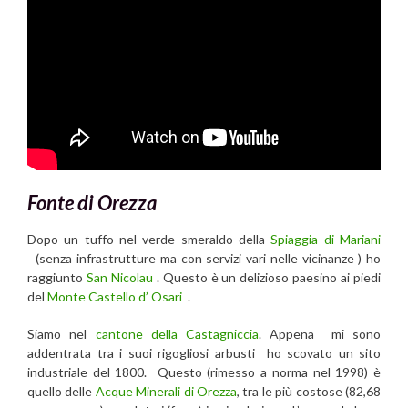
Fonte di Orezza
Dopo un tuffo nel verde smeraldo della
Spiaggia di Mariani
(senza infrastrutture ma con servizi vari nelle vicinanze ) ho
raggiunto
San Nicolau
. Questo è un delizioso paesino ai piedi
del
Monte Castello d’ Osari
.
Siamo nel
cantone della Castagniccia
. Appena mi sono
addentrata tra i suoi rigogliosi arbusti ho scovato un sito
industriale del 1800. Questo (rimesso a norma nel 1998) è
quello delle
Acque Minerali di Orezza
, tra le più costose (82,68