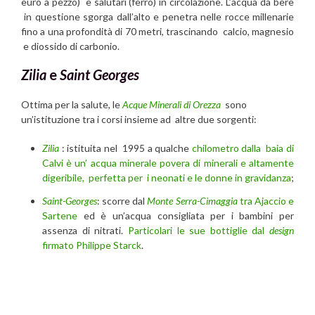
euro a pezzo) e salutari (ferro) in circolazione. L’acqua da bere
in questione sgorga dall’alto e penetra nelle rocce millenarie
fino a una profondità di 70 metri, trascinando calcio, magnesio
e diossido di carbonio.
Zilia
e
Saint Georges
Ottima per la salute, le
Acque Minerali di Orezza
sono
un’istituzione tra i corsi insieme ad altre due sorgenti:
Zilia
: istituita nel 1995 a qualche
chilometro dalla baia di
Calvi è un’ acqua minerale povera di minerali e altamente
digeribile, perfetta per i neonati e le donne in gravidanza
;
Saint-Georges
: scorre dal
Monte Serra-Cimaggia
tra Ajaccio e
Sartene
ed è un’acqua consigliata per i bambini per
assenza di nitrati.
Particolari le sue bottiglie dal
design
firmato Philippe Starck
.