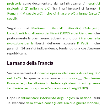
preistoria
come documentato dai vari ritrovamenti
megalitici
risalenti al 2° millennio a.C.
Tra i vari invasori ci furono
i
Romani (IV secolo a.C.) , che ci rimasero più a lungo (circa 7
secoli
).
Seguirono nel
Medioevo: Vandali, Bizantini, Ostrogoti,
Longobardi fino all’arrivo dei Pisani (1092) e dei Genovesi
che
praticamente la plasmarono. Subentrarono poi
i Francesi e la
rivoluzione per la
libertà dell’eroe nazionale
P. Paoli
, che
garantì 14 anni di indipendenza, fondando una costituzione
repubblicana.
La mano della Francia
Successivamente il
dominio ripassò alla Francia di Re Luigi XV
nel 1769
. In questo anno nasce in
Corsica
Napoleone
Bonaparte , che all’inizio fu fedele agli ideali di autogoveno
territoriale per poi sposare l’annessione a Parigi (1789
).
Dopo un
fallimentare intervento degli Inglesi
la
nazione
subì
le sventure
dello stivale conseguenti alla due guerre mondiali
,