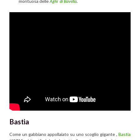
montuosa delle
Aghi di Bavella
.
Bastia
Come un gabbiano appollaiato su uno scoglio gigante ,
Bastia