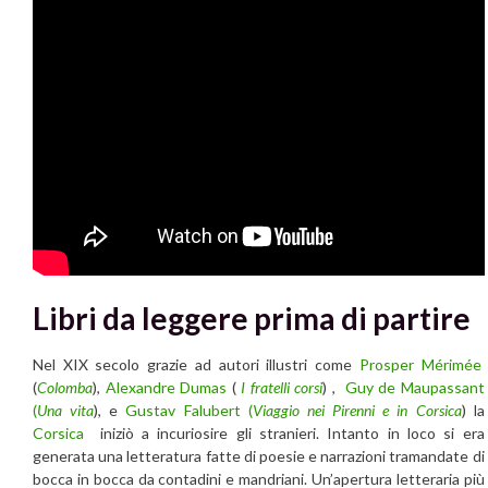
Libri da leggere prima di partire
Nel XIX secolo grazie ad autori illustri come
Prosper Mérimée
(
Colomba
),
Alexandre Dumas
(
I fratelli corsi
) ,
Guy de Maupassant
(
Una vita
), e
Gustav Falubert (
Viaggio nei Pirenni e in Corsica
) la
Corsica
iniziò a incuriosire gli stranieri. Intanto in loco si era
generata una letteratura fatte di poesie e narrazioni tramandate di
bocca in bocca da contadini e mandriani. Un’apertura letteraria più