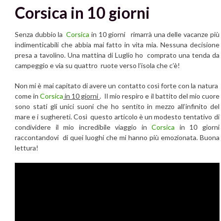
Corsica in 10 giorni
Senza dubbio la
Corsica
in 10 giorni rimarrà una delle vacanze più
indimenticabili che abbia mai fatto in vita mia. Nessuna decisione
presa a tavolino. Una mattina di Luglio ho comprato una tenda da
campeggio e via su quattro ruote verso l’isola che c’è!
Non mi è mai capitato di avere un contatto così forte con la natura
come in
Corsica
in 10 giorni
. Il mio respiro e il battito del mio cuore
sono stati gli unici suoni che ho sentito in mezzo all’infinito del
mare e i sughereti. Così questo articolo è un modesto tentativo di
condividere il mio incredibile viaggio in
Corsica
in 10 giorni
raccontandovi di quei luoghi che mi hanno più emozionata. Buona
lettura!