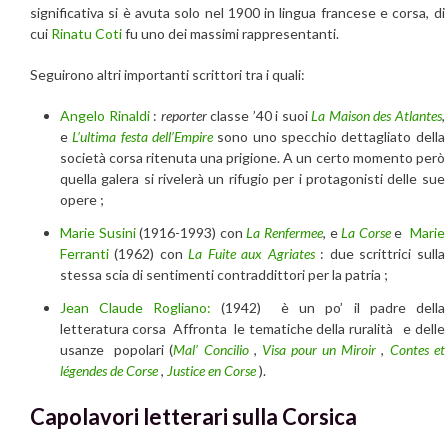
significativa si è avuta solo nel 1900 in lingua francese e corsa, di
cui
Rinatu Coti
fu uno dei massimi rappresentanti.
Seguirono altri importanti scrittori tra i quali:
Angelo Rinaldi
:
reporter
classe ’40 i suoi
La Maison des Atlantes
,
e
L’ultima festa dell’Empire
sono uno specchio dettagliato della
società corsa ritenuta una prigione. A un certo momento però
quella galera si rivelerà un rifugio per i protagonisti delle sue
opere ;
Marie Susini
(1916-1993) con
La Renfermee
, e
La Corse
e
Marie
Ferranti
(1962) con
La Fuite aux Agriates
: due scrittrici sulla
stessa scia di sentimenti contraddittori per la patria ;
Jean Claude Rogliano:
(1942) è un po’ il padre della
letteratura corsa Affronta le tematiche della ruralità e delle
usanze popolari (
Mal’ Concilio
,
Visa pour un Miroir
,
Contes et
légendes de Corse
,
Justice en Corse
).
Capolavori letterari sulla Corsica