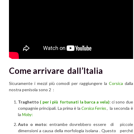
Come arrivare dall’Italia
Sicuramente i mezzi più comodi per raggiungere la
Corsica
dalla
nostra penisola sono 2 :
Traghetto
( per i più fortunati la barca a vela)
: ci sono due
compagnie principali. La prima è la
Corsica Ferries
, la seconda è
la
Moby
:
Auto o moto:
entrambe dovrebbero essere di piccole
dimensioni a causa della morfologia isolana . Questo perché