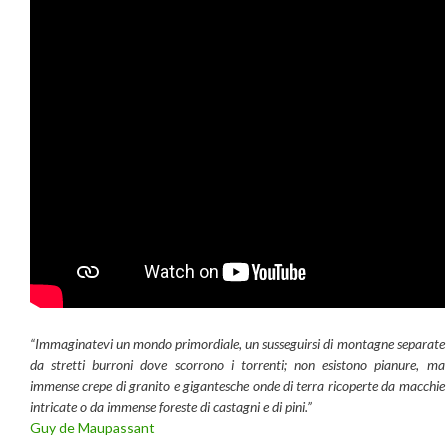
“Immaginatevi un mondo primordiale, un susseguirsi di montagne separate
da stretti burroni dove scorrono i torrenti; non esistono pianure, ma
immense crepe di granito e gigantesche onde di terra ricoperte da macchie
intricate o da immense foreste di castagni e di pini.”
Guy de Maupassant