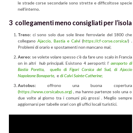
le strade corse secondarie sono strette e difficoltose specie
nell’interno.
3 collegamenti meno consigliati per l’isola
Treno:
ci sono solo due sole linee ferroviarie del 1800 che
collegano
Ajaccio, Bastia e Calv
i (
https://cf-corse.corsica/
) .
Problemi di orario e spostamenti non mancano mai;
Aereo
: se volete volare spesso c’è da fare uno scalo in Francia
on in altri
hub
principali. Esistono 4 aeroporti: l’
aeroporto di
Bastia Poretta
,
quello di
Figari Corsica del Sud
,
di
Ajaccio
Napoleone Bonaparte
, e
di
Calvi Sainte-Catherine
;
Autobus:
offrono una buona copertura
(https://www.corsicabus.org)
, ma hanno partenze solo una o
due volte al giorno tra i comuni più grossi . Meglio sempre
aggiornarsi per tabelle orari con gli uffici locali turistici.