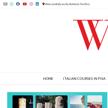
Skip
WeLoveItaly.eu by Stefania Tardino
to
content
HOME
ITALIAN COURSES IN PISA