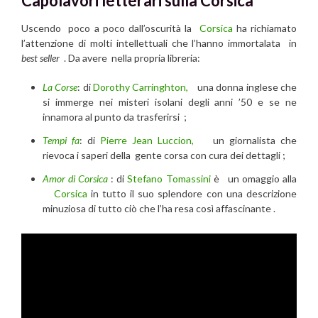
Capolavori letterari sulla Corsica
Uscendo poco a poco dall’oscurità la
Corsica
ha richiamato
l’attenzione di molti intellettuali che l’hanno immortalata in
best seller
. Da avere nella propria libreria:
La Corse
: di
Dorothy Carringhton,
una donna inglese che
si immerge nei misteri isolani degli anni ’50 e se ne
innamora al punto da trasferirsi ;
Tempi fa
: di
Pierre Jean Luccion,
un giornalista che
rievoca i saperi della gente corsa con cura dei dettagli ;
Amor di Corsica
: di
Stefano Tomassini
è un omaggio alla
Corsica
in tutto il suo splendore con una descrizione
minuziosa di tutto ciò che l’ha resa così affascinante .