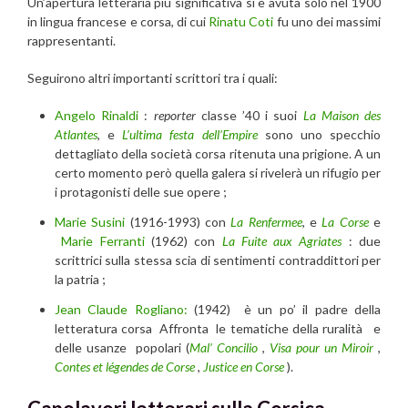
Un’apertura letteraria più significativa si è avuta solo nel 1900
in lingua francese e corsa, di cui
Rinatu Coti
fu uno dei massimi
rappresentanti.
Seguirono altri importanti scrittori tra i quali:
Angelo Rinaldi
:
reporter
classe ’40 i suoi
La Maison des
Atlantes
, e
L’ultima festa dell’Empire
sono uno specchio
dettagliato della società corsa ritenuta una prigione. A un
certo momento però quella galera si rivelerà un rifugio per
i protagonisti delle sue opere ;
Marie Susini
(1916-1993) con
La Renfermee
, e
La Corse
e
Marie Ferranti
(1962) con
La Fuite aux Agriates
: due
scrittrici sulla stessa scia di sentimenti contraddittori per
la patria ;
Jean Claude Rogliano:
(1942) è un po’ il padre della
letteratura corsa Affronta le tematiche della ruralità e
delle usanze popolari (
Mal’ Concilio
,
Visa pour un Miroir
,
Contes et légendes de Corse
,
Justice en Corse
).