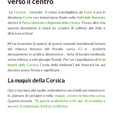
verso il centro
La
Corsica
centrale è stata scandagliata da
Evisa
e poi in
direzione
Corte
con immersione finale nella
Valle della Restonica
dentro il
Parco Naturale e Regionale della Corsica
.
Posso dire che
questa deviazione è stata un sospiro di sollievo alla folla e
all’arsura estiva!
Mi ha incantato la quiete di questi meandri meridionali lontani
dal chiasso festoso del litorale corso. Ci si proietta
decisamente in un’altra dimensione , fatta di borghi medievali,
vette infinte, e mini giungle fluviali. Per cui l’appellativo di
ile de
beautè della
Corsica
(“isola della bellezza”) dei francesi ha qui
davvero preso forma e significato .
La
maquis
della Corsica
Qui si lasciano alle spalle ombrelloni e secchielli per imbattersi
in pianure di castagni e nella
maquis
, ovvero la macchia corsa
.
Questa include
78 specie endemiche e 42 tipi di orchidee e
ancora: il corbezzolo, il mirto, e l’elicriso.