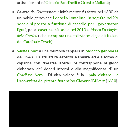
artisti fiorentini
Olimpio Bandinelli
e
Oreste Malfanti
;
Palazzo del Governatore
: inizialmente fu fatto nel 1380 da
un nobile genovese
Leonello Lomellino. In seguito
nel XV
secolo
si prestò a funzione di castello per i governatori
liguri
, poi a
caserma militare e nel 2010 a
Museo Etnologico
della Corsica
( ch
e incorpora una collezione di gioielli italiani
del Cardinale Fesch);
Sainte-Croix
:
è una deliziosa cappella in
barocco genovese
del 1543 . La struttura esterna è lineare ed è a forma di
capanna con finestre laterali. Si contrappone al gioco
elaborato dei decori interni e alla magnificenza di un
Crocifisso Nero
. Di alto valore è la
pala d’altare e
l’
Annunziata
del pittore fiorentino
Giovanni Bilivert
(
1630
).