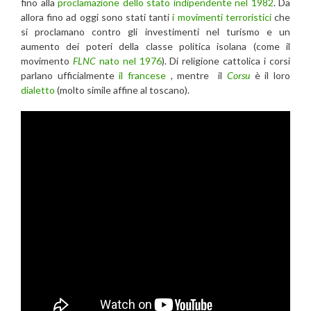
fino alla
proclamazione dello stato indipendente nel 1982
. Da
allora fino ad oggi sono stati tanti
i movimenti terroristici
che
si proclamano contro gli investimenti nel turismo e un
aumento dei poteri della classe politica isolana (come il
movimento
FLNC
nato nel 1976
). Di religione cattolica i corsi
parlano ufficialmente
il francese
, mentre il
Corsu
è il loro
dialetto
(molto simile affine al toscano).