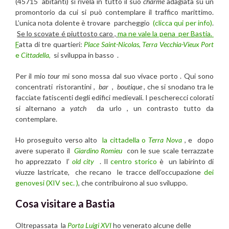
(45715 abitanti) si rivela in tutto il suo
charme
adagiata su un
promontorio da cui si può contemplare il traffico marittimo.
L’unica nota dolente è trovare parcheggio
(clicca qui per info)
.
Se lo scovate é piuttosto caro ,
ma ne vale la pena per Bastia.
F
atta di tre quartieri:
Place Saint-Nicolas,
Terra Vecchia-Vieux Port
e
Cittadella
,
si sviluppa in basso .
Per il mio
tour
mi sono mossa dal suo vivace porto . Qui sono
concentrati ristorantini ,
bar
,
boutique
, che si snodano tra le
facciate fatiscenti degli edifici medievali. I pescherecci colorati
si alternano a
yatch
da urlo , un contrasto tutto da
contemplare.
Ho proseguito verso alto
la cittadella o
Terra Nova
, e dopo
avere superato il
Giardino Romieu
con le sue scale terrazzate
ho apprezzato l’
old city
. Il
centro storico
è un labirinto di
viuzze lastricate, che recano le tracce dell’occupazione
dei
genovesi (XIV sec. )
, che contribuirono al suo sviluppo.
Cosa visitare a Bastia
Oltrepassata la
Porta Luigi XVI
ho venerato alcune delle