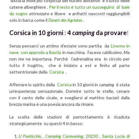
lascia la mole più cospicua del nucleo abitativo e il lusso delle
catene alberghiere .
Per il resto è tutto un susseguirsi di baie
da sogno
attrezzate e libere e anfratti nascosti raggiungibili
solo in barca come il
Desert des Agriates
.
Corsica in 10 giorni : 4
camping
da provare
!
Senza pensarci un attimo d’estate sono partita da
Livorno in
nave con approdo a Bastia
in macchina. Faceva caldissimo. Ma
non me ne importava. Perché l’adrenalina era in circolo per
tutto il tragitto, che è iniziato a est e finito all parte
settentrionale della
Corsica
.
Afferrare lo spirito della
Corsica
in 10 giorni in
camping
è stata
un’esperienza sensazionale. Dormire sotto le stelle, cenare
con il canto delle cicale, e svegliarsi al mattino baciati dalla
brezza marina è una poesia ancora da rimare.
La scelta delle stazioni di pernottamento è ricaduta
strategicamente su questi 4 in basso:
U Punticchiu
,
Camping Caravaning,
20230 , Santa Lucia di