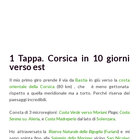
1 Tappa. Corsica in 10 giorni
verso est
Il mio primo giro prende il via da
Bastia
in giù verso la
costa
orientale della
Corsica
(80 km) , che è meno gettonata
rispetto a quella meridionale ma a torto. Perché riserva dei
paesaggi incredibili.
Consta di 3 microregioni:
Costa Verde
verso
Moriani
Plage,
Costa
Serena
su
Aleria
, e
Costa Madreperla
dal lato di
Solenzara
.
Ho attraversato la
Riserva Naturale della Biguglia
(Furiani
) e mi
sono spinta fino alla
Spiaggia della Mariana
vicino
San Nicolao