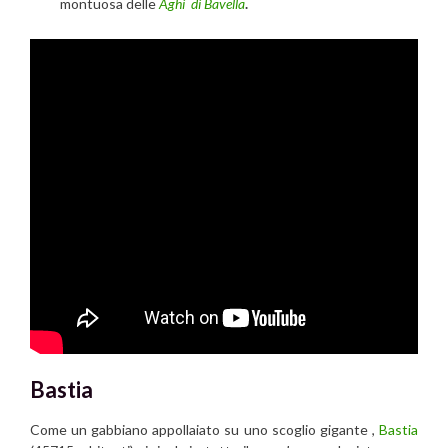
montuosa delle
Aghi di Bavella
.
Bastia
Come un gabbiano appollaiato su uno scoglio gigante ,
Bastia