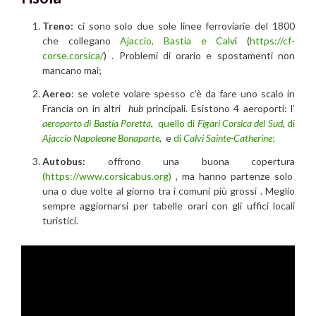
Treno:
ci sono solo due sole linee ferroviarie del 1800
che collegano
Ajaccio, Bastia e Calv
i (
https://cf-
corse.corsica/
) . Problemi di orario e spostamenti non
mancano mai;
Aereo
: se volete volare spesso c’è da fare uno scalo in
Francia on in altri
hub
principali. Esistono 4 aeroporti: l’
aeroporto di Bastia Poretta
,
quello di
Figari Corsica del Sud
,
di
Ajaccio Napoleone Bonaparte
, e
di
Calvi Sainte-Catherine
;
Autobus:
offrono una buona copertura
(https://www.corsicabus.org)
, ma hanno partenze solo
una o due volte al giorno tra i comuni più grossi . Meglio
sempre aggiornarsi per tabelle orari con gli uffici locali
turistici.