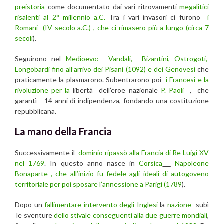
preistoria
come documentato dai vari ritrovamenti
megalitici
risalenti al 2° millennio a.C.
Tra i vari invasori ci furono
i
Romani (IV secolo a.C.) , che ci rimasero più a lungo (circa 7
secoli
).
Seguirono nel
Medioevo: Vandali, Bizantini, Ostrogoti,
Longobardi fino all’arrivo dei Pisani (1092) e dei Genovesi
che
praticamente la plasmarono. Subentrarono poi
i Francesi e la
rivoluzione per la
libertà dell’eroe nazionale
P. Paoli
, che
garantì 14 anni di indipendenza, fondando una costituzione
repubblicana.
La mano della Francia
Successivamente il
dominio ripassò alla Francia di Re Luigi XV
nel 1769
. In questo anno nasce in
Corsica
Napoleone
Bonaparte , che all’inizio fu fedele agli ideali di autogoveno
territoriale per poi sposare l’annessione a Parigi (1789
).
Dopo un
fallimentare intervento degli Inglesi
la
nazione
subì
le sventure
dello stivale conseguenti alla due guerre mondiali
,