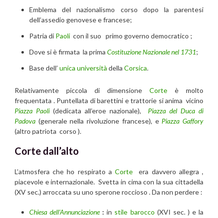
Emblema del nazionalismo corso dopo la parentesi
dell’assedio genovese e francese;
Patria di
Paoli
con il suo primo governo democratico ;
Dove si è firmata la prima
Costituzione Nazionale nel 1731
;
Base dell’
unica università
della
Corsica
.
Relativamente piccola di dimensione
Corte
è molto
frequentata . Puntellata di barettini e trattorie si anima vicino
Piazza Paoli
(dedicata all’eroe nazionale),
Piazza del Duca di
Padova
(generale nella rivoluzione francese), e
Piazza Gaffory
(altro patriota corso ).
Corte dall’alto
L’atmosfera che ho respirato a
Corte
era davvero allegra ,
piacevole e internazionale. Svetta in cima con la sua cittadella
(XV sec.) arroccata su uno sperone roccioso . Da non perdere :
Chiesa dell’Annunciazione
:
in
stile barocco
(XVI sec. ) e la