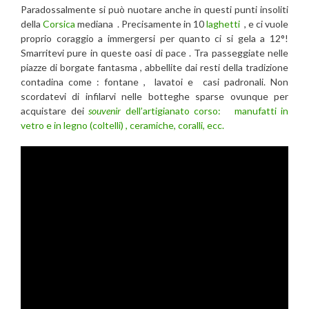
Paradossalmente si può nuotare anche in questi punti insoliti
della
Corsica
mediana . Precisamente in 10
laghetti
, e ci vuole
proprio coraggio a immergersi per quanto ci si gela a 12°!
Smarritevi pure in queste oasi di pace . Tra passeggiate nelle
piazze di borgate fantasma , abbellite dai resti della tradizione
contadina come : fontane , lavatoi e casi padronali. Non
scordatevi di infilarvi nelle botteghe sparse ovunque per
acquistare dei
souvenir
dell’artigianato corso: manufatti in
vetro e in legno (coltelli) , ceramiche, coralli, ecc.