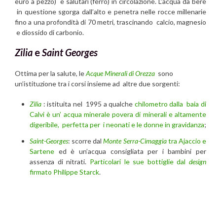
euro a pezzo) e salutari (ferro) in circolazione. L’acqua da bere
in questione sgorga dall’alto e penetra nelle rocce millenarie
fino a una profondità di 70 metri, trascinando calcio, magnesio
e diossido di carbonio.
Zilia
e
Saint Georges
Ottima per la salute, le
Acque Minerali di Orezza
sono
un’istituzione tra i corsi insieme ad altre due sorgenti:
Zilia
: istituita nel 1995 a qualche
chilometro dalla baia di
Calvi è un’ acqua minerale povera di minerali e altamente
digeribile, perfetta per i neonati e le donne in gravidanza
;
Saint-Georges
: scorre dal
Monte Serra-Cimaggia
tra Ajaccio e
Sartene
ed è un’acqua consigliata per i bambini per
assenza di nitrati.
Particolari le sue bottiglie dal
design
firmato Philippe Starck
.