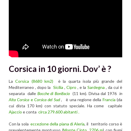
Corsica in 10 giorni. Dov’ è ?
La
Corsica (8680 km2)
è la quarta isola più grande del
Mediterraneo , dopo la
Sicilia
,
Cipro
, e la
Sardegna
, da cui è
separata dalle
Bocche di
Bonifacio
(11 km). Divisa dal 1976
in
Alta Corsica
e
Corsica del Sud
, è una regione della
Francia
(da
cui dista 170 km) con statuto speciale. Ha come capitale
Ajaccio
e conta
circa 279.600 abitanti .
Con la sola
eccezione della piana di Aleria
, il territorio corso è
prevalentemente montuoso (
Monte Cinto, 2706 m
) con fiumi