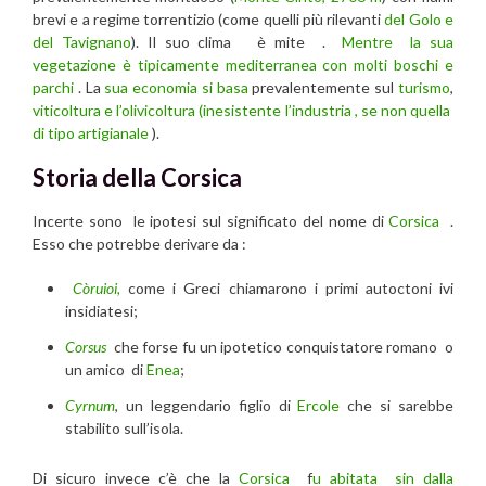
brevi e a regime torrentizio (come quelli più rilevanti
del Golo e
del Tavignano
). Il suo clima è mite .
Mentre la sua
vegetazione è tipicamente mediterranea con molti boschi e
parchi
. La
sua economia si basa
prevalentemente sul
turismo
,
viticoltura e l’olivicoltura (inesistente l’industria , se non quella
di tipo artigianale
).
Storia della Corsica
Incerte sono le ipotesi sul significato del nome di
Corsica
.
Esso che potrebbe derivare da :
Còruioi,
come i Greci chiamarono i primi autoctoni ivi
insidiatesi;
Corsus
che forse fu un ipotetico conquistatore romano o
un amico di
Enea
;
Cyrnum
, un leggendario figlio di
Ercole
che si sarebbe
stabilito sull’isola.
Di sicuro invece c’è che la
Corsica
f
u abitata sin dalla