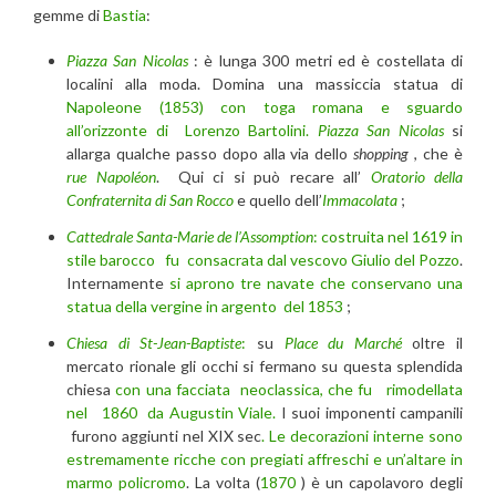
gemme di
Bastia
:
Piazza San Nicolas
: è lunga 300 metri ed è costellata di
localini alla moda. Domina una massiccia statua di
Napoleone (1853) con toga romana e sguardo
all’orizzonte di Lorenzo Bartolini.
Piazza San Nicolas
si
allarga qualche passo dopo alla via dello
shopping
, che è
rue Napoléon
. Qui ci si può recare all’
Oratorio della
Confraternita di San Rocco
e quello dell’
Immacolata
;
Cattedrale Santa-Marie de l’Assomption
:
costruita nel 1619 in
stile barocco fu consacrata dal vescovo Giulio del Pozzo
.
Internamente
si aprono tre navate che conservano una
statua della vergine in argento del 1853
;
Chiesa di St-Jean-Baptiste
:
su
Place du Marché
oltre il
mercato rionale gli occhi si fermano su questa splendida
chiesa
con una facciata neoclassica, che fu rimodellata
nel 1860 da Augustin Viale.
I suoi imponenti campanili
furono aggiunti nel XIX sec
. Le decorazioni interne sono
estremamente ricche con pregiati affreschi e un’altare in
marmo policromo
. La volta (
1870
) è un capolavoro degli