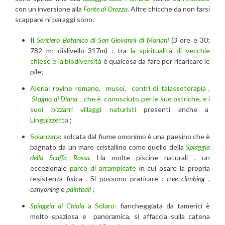
con un inversione alla
Fonte di Orezza
. Altre chicche da non farsi
scappare ni paraggi sono:
Il
Sentiero Botanico di San Giovanni di Moriani
(3 ore e 30;
782 m; dislivello 317m) : tra
la spiritualità di vecchie
chiese e la biodiversità
è qualcosa da fare per ricaricare le
pile;
Aleria: rovine romane, musei, centri di talassoterapia ,
Stagno di Diana
, che è conosciuto per le sue ostriche, e i
suoi bizzarri villaggi naturisti
presenti anche a
Linguizzetta
;
Solanzara
:
solcata dal fiume omonimo è una paesino che è
bagnato da un mare cristallino come quello della
Spiaggia
della Scaffa Rossa.
Ha molte piscine naturali , un
eccezionale
parco di arrampicate
in cui osare la propria
resistenza fisica . Si possono praticare :
tree climbing
,
canyoning
e
paintball
;
Spiaggia di Chiola
a Solaro:
fiancheggiata da tamerici è
molto spaziosa e panoramica, si affaccia sulla catena