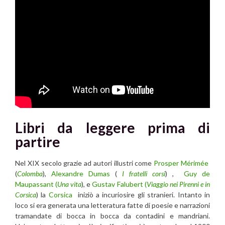
Libri da leggere prima di
partire
Nel XIX secolo grazie ad autori illustri come
Prosper Mérimée
(
Colomba
),
Alexandre Dumas
(
I fratelli corsi
) ,
Guy de
Maupassant (
Una vita
), e
Gustav Falubert (
Viaggio nei Pirenni e in
Corsica
) la
Corsica
iniziò a incuriosire gli stranieri. Intanto in
loco si era generata una letteratura fatte di poesie e narrazioni
tramandate di bocca in bocca da contadini e mandriani.