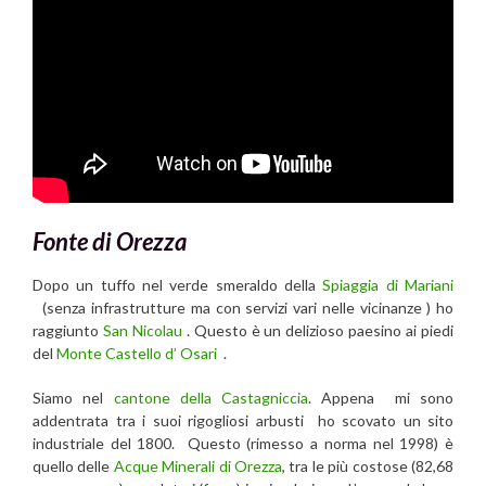
Fonte di Orezza
Dopo un tuffo nel verde smeraldo della
Spiaggia di Mariani
(senza infrastrutture ma con servizi vari nelle vicinanze ) ho
raggiunto
San Nicolau
. Questo è un delizioso paesino ai piedi
del
Monte Castello d’ Osari
.
Siamo nel
cantone della Castagniccia
. Appena mi sono
addentrata tra i suoi rigogliosi arbusti ho scovato un sito
industriale del 1800. Questo (rimesso a norma nel 1998) è
quello delle
Acque Minerali di Orezza
, tra le più costose (82,68