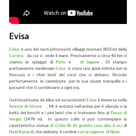
Evisa
Evisa
è uno dei tanti pittoreschi villaggi montani (850 m) della
Corsica
da cui si vede il mare. Precisamente a circa 40 km ci
stanno le spiagge di
Porto
e
di
Sagone
. Di stampo
prettamente medievale
Evisa
è stata una gioia infinita per la
frescura e i ritmi lenti dei corsi che ci abitano. Ricordo
perfettamente le camminate per le sue viuzze tranquille e i
passanti che ti sorridevano a ogni ora.
Gettonatissima da
biker
ed escursionisti
Evisa
è immersa nella
foresta di Aïtone
. Mi è entrata nell’anima per il silenzio e la
beltà dei boschi e i pini larici che si insinuano fino al
Passo di
Vergio (
1478 m). In questo colle si può contemplare la
caratteristica statua
di
Cristo Re
(in granito rosa alta 6 m.)
di
Noël Bonardi
, che delimita il confine
con la regione di Niolo.