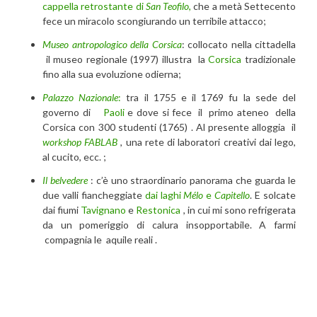
cappella retrostante di
San Teofilo
,
che a metà Settecento
fece un miracolo scongiurando un terribile attacco;
Museo antropologico della Corsica
: collocato nella cittadella
il museo regionale (1997) illustra la
Corsica
tradizionale
fino alla sua evoluzione odierna;
Palazzo Nazionale
:
tra il 1755 e il 1769 fu la sede del
governo di
Paoli
e dove si fece il primo ateneo della
Corsica con 300 studenti (1765) . Al presente alloggia il
workshop FABLAB
, una rete di laboratori creativi dai lego,
al cucito, ecc. ;
Il belvedere
: c’è uno straordinario panorama che guarda le
due valli fiancheggiate
dai laghi
Mélo
e
Capitello
. E solcate
dai fiumi
Tavignano
e
Restonica
, in cui mi sono refrigerata
da un pomeriggio di calura insopportabile. A farmi
compagnia le aquile reali .